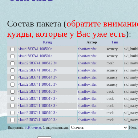
Состав пакета (
обратите внимание
куиды, которые у Вас уже есть
):
Куид
Автор
Тип
<kuid:583741:100500>
sharifov.rifat
scenery
skl_buil
<kuid:583741:100501>
sharifov.rifat
scenery
skl_buil
<kuid2:583741:100512:3>
sharifov.rifat
mesh
skl_nast
<kuid2:583741:100513:3>
sharifov.rifat
scenery
skl_nasty
<kuid2:583741:100514:3>
sharifov.rifat
scenery
skl_nasty
<kuid2:583741:100515:3>
sharifov.rifat
scenery
skl_nasty
<kuid2:583741:100516:3>
sharifov.rifat
track
skl_nasty
<kuid2:583741:100517:3>
sharifov.rifat
track
skl_nasty
<kuid2:583741:100518:3>
sharifov.rifat
track
skl_nasty
<kuid2:583741:100519:3>
sharifov.rifat
track
skl_nasty
<kuid2:583741:100520:3>
sharifov.rifat
track
skl_nasty
Выделить:
всё
ничего
.
С выделенными:
Имя: