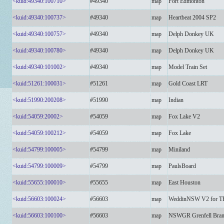
<kuid:49340:100710>
#49340
map
Fort Edmonton
<kuid:49340:100737>
#49340
map
Heartbeat 2004 SP2
<kuid:49340:100757>
#49340
map
Delph Donkey UK
<kuid:49340:100780>
#49340
map
Delph Donkey UK
<kuid:49340:101002>
#49340
map
Model Train Set
<kuid:51261:100031>
#51261
map
Gold Coast LRT
<kuid:51990:200208>
#51990
map
Indian
<kuid:54059:20002>
#54059
map
Fox Lake V2
<kuid:54059:100212>
#54059
map
Fox Lake
<kuid:54799:100005>
#54799
map
Miniland
<kuid:54799:100009>
#54799
map
PaulsBoard
<kuid:55655:100010>
#55655
map
East Houston
<kuid:56603:100024>
#56603
map
WeddinNSW V2 for T
<kuid:56603:100100>
#56603
map
NSWGR Grenfell Bran