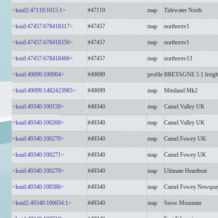
<kuid2:47119:1015:1>
#47119
map
Tidewater North
<kuid:47457:678418317>
#47457
map
northernv1
<kuid:47457:678418356>
#47457
map
northernv1
<kuid:47457:678418466>
#47457
map
northernv13
<kuid:49099:100004>
#49099
profile
BRETAGNE 5.1 freight
<kuid:49099:1482423985>
#49099
map
Miniland Mk2
<kuid:49340:100150>
#49340
map
Camel Valley UK
<kuid:49340:100260>
#49340
map
Camel Valley UK
<kuid:49340:100270>
#49340
map
Camel Fowey UK
<kuid:49340:100271>
#49340
map
Camel Fowey UK
<kuid:49340:100279>
#49340
map
Ultimate Heartbeat
<kuid:49340:100386>
#49340
map
Camel Fowey Newqua
<kuid2:49340:100634:1>
#49340
map
Snow Mountain