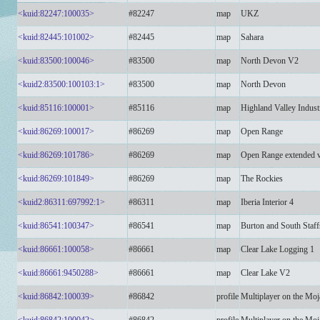
<kuid:82247:100035>
#82247
map
UKZ
<kuid:82445:101002>
#82445
map
Sahara
<kuid:83500:100046>
#83500
map
North Devon V2
<kuid2:83500:100103:1>
#83500
map
North Devon
<kuid:85116:100001>
#85116
map
Highland Valley Indust
<kuid:86269:100017>
#86269
map
Open Range
<kuid:86269:101786>
#86269
map
Open Range extended v
<kuid:86269:101849>
#86269
map
The Rockies
<kuid2:86311:697992:1>
#86311
map
Iberia Interior 4
<kuid:86541:100347>
#86541
map
Burton and South Staff
<kuid:86661:100058>
#86661
map
Clear Lake Logging 1
<kuid:86661:9450288>
#86661
map
Clear Lake V2
<kuid:86842:100039>
#86842
profile
Multiplayer on the Moj