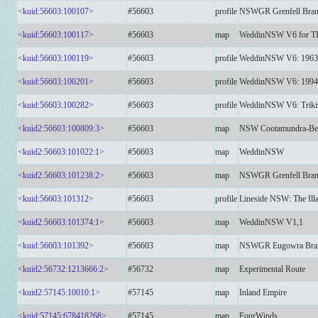
<kuid:56603:100107>
#56603
profile
NSWGR Grenfell Branc
<kuid:56603:100117>
#56603
map
WeddinNSW V6 for T
<kuid:56603:100119>
#56603
profile
WeddinNSW V6: 1963,
<kuid:56603:100201>
#56603
profile
WeddinNSW V6: 1994,
<kuid:56603:100282>
#56603
profile
WeddinNSW V6: Triki
<kuid2:56603:100809:3>
#56603
map
NSW Cootamundra-Be
<kuid2:56603:101022:1>
#56603
map
WeddinNSW
<kuid2:56603:101238:2>
#56603
map
NSWGR Grenfell Bran
<kuid:56603:101312>
#56603
profile
Lineside NSW: The Ill
<kuid2:56603:101374:1>
#56603
map
WeddinNSW V1,1
<kuid:56603:101392>
#56603
map
NSWGR Eugowra Bran
<kuid2:56732:1213666:2>
#56732
map
Experimental Route
<kuid2:57145:10010:1>
#57145
map
Inland Empire
<kuid:57145:678418268>
#57145
map
FourWinds