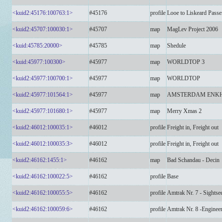
<kuid2:45176:100763:1>
#45176
profile
Looe to Liskeard Pass
<kuid2:45707:100030:1>
#45707
map
MagLev Project 2006
<kuid:45785:20000>
#45785
map
Shedule
<kuid:45977:100300>
#45977
map
WORLDTOP 3
<kuid2:45977:100700:1>
#45977
map
WORLDTOP
<kuid2:45977:101564:1>
#45977
map
AMSTERDAM ENKH
<kuid2:45977:101680:1>
#45977
map
Merry Xmas 2
<kuid2:46012:100035:1>
#46012
profile
Freight in, Freight out
<kuid2:46012:100035:3>
#46012
profile
Freight in, Freight out
<kuid2:46162:1455:1>
#46162
map
Bad Schandau - Decin
<kuid2:46162:100022:5>
#46162
profile
Base
<kuid2:46162:100055:5>
#46162
profile
Amtrak Nr. 7 - Sightse
<kuid2:46162:100059:6>
#46162
profile
Amtrak Nr. 8 -Engineer