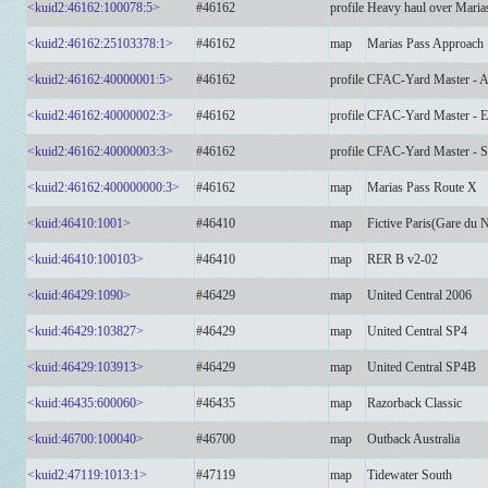
<kuid2:46162:100078:5>
#46162
profile
Heavy haul over Maria
<kuid2:46162:25103378:1>
#46162
map
Marias Pass Approach
<kuid2:46162:40000001:5>
#46162
profile
CFAC-Yard Master - As
<kuid2:46162:40000002:3>
#46162
profile
CFAC-Yard Master - E
<kuid2:46162:40000003:3>
#46162
profile
CFAC-Yard Master - S
<kuid2:46162:400000000:3>
#46162
map
Marias Pass Route X
<kuid:46410:1001>
#46410
map
Fictive Paris(Gare du 
<kuid:46410:100103>
#46410
map
RER B v2-02
<kuid:46429:1090>
#46429
map
United Central 2006
<kuid:46429:103827>
#46429
map
United Central SP4
<kuid:46429:103913>
#46429
map
United Central SP4B
<kuid:46435:600060>
#46435
map
Razorback Classic
<kuid:46700:100040>
#46700
map
Outback Australia
<kuid2:47119:1013:1>
#47119
map
Tidewater South