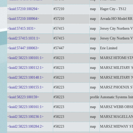
<kuid:57210:100294>
#57210
map
Hager City - TS12
<kuid:57210:100964>
#57210
map
Arvada HO Model RR
<kuid:57415:1031>
#57415
map
Jersey City Northern 
<kuid2:57415:1031:1>
#57415
map
Jersey City Northern 
<kuid:57447:100063>
#57447
map
Erie Limited
<kuid2:58223:100101:1>
#58223
map
MARSZ HITOMI ST
<kuid2:58223:100112:1>
#58223
map
MARSZ MILITARY 
<kuid2:58223:100148:1>
#58223
map
MARSZ MILITARY 
<kuid2:58223:100155:1>
#58223
map
MARSZ PHOENIX S
<kuid:58223:100159>
#58223
profile
Automatic Systems Init
<kuid2:58223:100161:1>
#58223
map
MARSZ WEBB OBSE
<kuid2:58223:100236:1>
#58223
map
MARSZ MAGELLAN
<kuid2:58223:100284:2>
#58223
map
MARSZ MIDWAY S