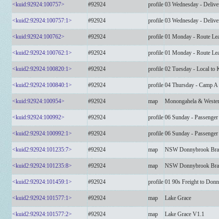
<kuid:92924:100757>
#92924
profile
03 Wednesday - Delive
<kuid2:92924:100757:1>
#92924
profile
03 Wednesday - Delive
<kuid:92924:100762>
#92924
profile
01 Monday - Route Le
<kuid2:92924:100762:1>
#92924
profile
01 Monday - Route Le
<kuid2:92924:100820:1>
#92924
profile
02 Tuesday - Local to 
<kuid2:92924:100840:1>
#92924
profile
04 Thursday - Camp A
<kuid:92924:100954>
#92924
map
Monongahela & Wester
<kuid:92924:100992>
#92924
profile
06 Sunday - Passenger
<kuid2:92924:100992:1>
#92924
profile
06 Sunday - Passenger
<kuid2:92924:101235:7>
#92924
map
NSW Donnybrook Bra
<kuid2:92924:101235:8>
#92924
map
NSW Donnybrook Bra
<kuid2:92924:101459:1>
#92924
profile
01 90s Freight to Don
<kuid2:92924:101577:1>
#92924
map
Lake Grace
<kuid2:92924:101577:2>
#92924
map
Lake Grace V1.1