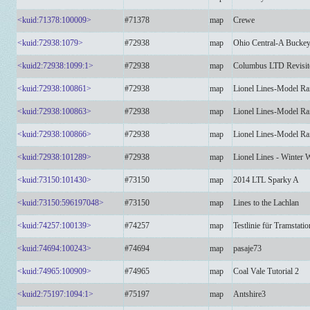
<kuid:71378:100009>
#71378
map
Crewe
<kuid:72938:1079>
#72938
map
Ohio Central-A Buckey
<kuid2:72938:1099:1>
#72938
map
Columbus LTD Revisit
<kuid:72938:100861>
#72938
map
Lionel Lines-Model Rai
<kuid:72938:100863>
#72938
map
Lionel Lines-Model Rai
<kuid:72938:100866>
#72938
map
Lionel Lines-Model Ra
<kuid:72938:101289>
#72938
map
Lionel Lines - Winter 
<kuid:73150:101430>
#73150
map
2014 LTL Sparky A
<kuid:73150:596197048>
#73150
map
Lines to the Lachlan
<kuid:74257:100139>
#74257
map
Testlinie für Tramstatio
<kuid:74694:100243>
#74694
map
pasaje73
<kuid:74965:100909>
#74965
map
Coal Vale Tutorial 2
<kuid2:75197:1094:1>
#75197
map
Antshire3