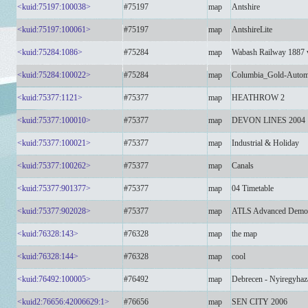
<kuid:75197:100038>
#75197
map
Antshire
<kuid:75197:100061>
#75197
map
AntshireLite
<kuid:75284:1086>
#75284
map
Wabash Railway 1887 
<kuid:75284:100022>
#75284
map
Columbia_Gold-Autom
<kuid:75377:1121>
#75377
map
HEATHROW 2
<kuid:75377:100010>
#75377
map
DEVON LINES 2004
<kuid:75377:100021>
#75377
map
Industrial & Holiday
<kuid:75377:100262>
#75377
map
Canals
<kuid:75377:901377>
#75377
map
04 Timetable
<kuid:75377:902028>
#75377
map
ATLS Advanced Demo
<kuid:76328:143>
#76328
map
the map
<kuid:76328:144>
#76328
map
cool
<kuid:76492:100005>
#76492
map
Debrecen - Nyiregyhaz
<kuid2:76656:42006629:1>
#76656
map
SEN CITY 2006