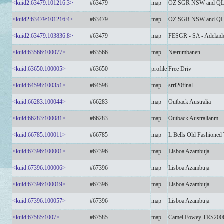
<kuid2:63479:101216:3>
#63479
map
OZ SGR NSW and QL
<kuid2:63479:101216:4>
#63479
map
OZ SGR NSW and QL
<kuid2:63479:103836:8>
#63479
map
FESGR - SA - Adelaid
<kuid:63566:100077>
#63566
map
Nærumbanen
<kuid:63650:100005>
#63650
profile
Free Driv
<kuid:64598:100351>
#64598
map
srrl20final
<kuid:66283:100044>
#66283
map
Outback Australia
<kuid:66283:100081>
#66283
map
Outback Australianm
<kuid:66785:100011>
#66785
map
L Bells Old Fashioned 
<kuid:67396:100001>
#67396
map
Lisboa Azambuja
<kuid:67396:100006>
#67396
map
Lisboa Azambuja
<kuid:67396:100019>
#67396
map
Lisboa Azambuja
<kuid:67396:100057>
#67396
map
Lisboa Azambuja
<kuid:67585:1007>
#67585
map
Camel Fowey TRS200