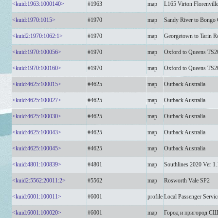
<kuid:1963:1000140>
#1963
map
L165 Virton Florenvill
<kuid:1970:1015>
#1970
map
Sandy River to Bongo
<kuid2:1970:1062:1>
#1970
map
Georgetown to Tarin R
<kuid:1970:100056>
#1970
map
Oxford to Queens TS2
<kuid:1970:100160>
#1970
map
Oxford to Queens TS2
<kuid:4625:100015>
#4625
map
Outback Australia
<kuid:4625:100027>
#4625
map
Outback Australia
<kuid:4625:100030>
#4625
map
Outback Australia
<kuid:4625:100043>
#4625
map
Outback Australia
<kuid:4625:100045>
#4625
map
Outback Australia
<kuid:4801:100839>
#4801
map
Southlines 2020 Ver 1.
<kuid2:5562:20011:2>
#5562
map
Rosworth Vale SP2
<kuid:6001:100011>
#6001
profile
Local Passenger Servic
<kuid:6001:100020>
#6001
map
Город и пригород С