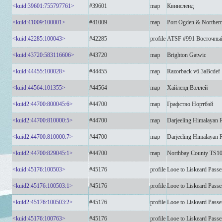
<kuid:39601:755797761>
#39601
map
Квинсленд
<kuid:41009:100001>
#41009
map
Port Ogden & Norther
<kuid:42285:100043>
#42285
profile
ATSF #991 Восточны
<kuid:43720:583116606>
#43720
map
Brighton Gatwic
<kuid:44455:100028>
#44455
map
Razorback v6.3aBcdef
<kuid:44564:101355>
#44564
map
Хайленд Вэллей
<kuid2:44700:800045:6>
#44700
map
Графство Нортбэй
<kuid2:44700:810000:5>
#44700
map
Darjeeling Himalayan 
<kuid2:44700:810000:7>
#44700
map
Darjeeling Himalayan 
<kuid2:44700:829045:1>
#44700
map
Northbay County TS1
<kuid:45176:100503>
#45176
profile
Looe to Liskeard Pass
<kuid2:45176:100503:1>
#45176
profile
Looe to Liskeard Pass
<kuid2:45176:100503:2>
#45176
profile
Looe to Liskeard Pass
<kuid:45176:100763>
#45176
profile
Looe to Liskeard Pass