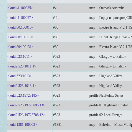
<kuid:-1:100835>
#-1
map
Outback Australia
<kuid:-1:100927>
#-1
map
Город и пригород С
<kuid:80:100010>
#80
map
Electro Island V 2.1 T
<kuid:80:100119>
#80
map
ECML Kings Cross - 
<kuid:80:100131>
#80
map
Electro Island V 2.1 T
<kuid:523:1011>
#523
map
Glasgow to Falkirk
<kuid2:523:1011:1>
#523
map
Glasgow to Falkirk
<kuid:523:1013>
#523
map
Highland Valley
<kuid2:523:1013:1>
#523
map
Highland Valley
<kuid:523:19723185>
#523
profile
NavPoints Series
<kuid2:523:19723695:13>
#523
profile
01 Highland Limited
<kuid2:523:19723706:12>
#523
profile
02 Local Freight
<kuid:1381:100003>
#1381
map
Balezino - Mosti Multi