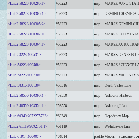
<kuid2:58223:100285:1>
#58223
map
MARSZ JUNO STAT
<kuid2:58223:100305:1>
#58223
map
GEMINI CHEMICA
<kuid2:58223:100305:2>
#58223
map
MARSZ GEMINI C
<kuid2:58223:100307:1>
#58223
map
MARSZ SUOMI STA
<kuid2:58223:100364:1>
#58223
map
MARSZ AURA TRAN
<kuid:58223:100531>
#58223
map
MARSZ GENESIS G
<kuid:58223:100568>
#58223
map
MARSZ SCIENCE LA
<kuid:58223:100730>
#58223
map
MARSZ MILITARY 
<kuid:58316:100130>
#58316
map
Death Valley Line
<kuid2:58550:100399:1>
#58550
map
Ashburn_Harbour
<kuid2:58550:103554:1>
#58550
map
Ashburn_Island
<kuid:60349:2072275783>
#60349
map
Depedency Map
<kuid2:61119:9092751:1>
#61119
map
Wadalbavale Line
<kuid:61914:100003>
#61914
profile
Мосты - Балезино ве