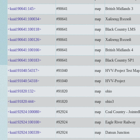
<kuid:90641:145>
#90641
map
British Midlands 3
<kuid:90641:100034>
#90641
map
Хайленд Вэллей
<kuid:90641:100118>
#90641
map
Black Country LMS
<kuid:90641:100126>
#90641
map
Хайленд Вэллей
<kuid:90641:100166>
#90641
map
British Midlands 4
<kuid:90641:100183>
#90641
map
Black Country SP1
<kuid:91040:54317>
#91040
map
HVV-Project Test Map
<kuid:91040:54318>
#91040
map
HVV-Project
<kuid:91820:132>
#91820
map
ohio
<kuid:91820:444>
#91820
map
ohio3
<kuid:92924:100080>
#92924
map
Coal Country - Jointed
<kuid:92924:100100>
#92924
map
Eagle River Railway
<kuid:92924:100339>
#92924
map
Datsun Junction