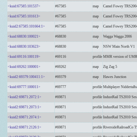
<kuid:67585:101537>
#67585
map
Camel Fowey TRS200
<kuid:67585:101613>
#67585
map
Camel Fowey TRS200
<kuid2:67585:101664:1>
#67585
map
Camel Fowey TRS200
<kuid:68830:100021>
#68830
map
Wagga Wagga 2006
<kuid:68830:103623>
#68830
map
NSW Main North V1
<kuid:69116:100119>
#69116
profile
MMR version of UMR202
<kuid:69262:100001>
#69262
map
Zig Zag 5
<kuid2:69379:100411:1>
#69379
map
Hawes Junction
<kuid:69777:100011>
#69777
profile
Multiplayer Niddertal
<kuid2:69871:2072:1>
#69871
profile
IndustRail TS2010 Ses
<kuid2:69871:2073:1>
#69871
profile
IndustRail TS2010 Ses
<kuid2:69871:2074:1>
#69871
profile
IndustRail TS2010 Ses
<kuid2:69871:2126:1>
#69871
profile
RiversideRailroadCo T