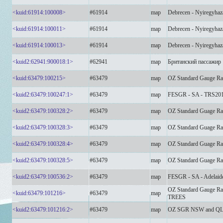
<kuid:61914:100008>
#61914
map
Debrecen - Nyiregyhaz
<kuid:61914:100011>
#61914
map
Debrecen - Nyiregyhaz
<kuid:61914:100013>
#61914
map
Debrecen - Nyiregyhaz
<kuid2:62941:900018:1>
#62941
map
Британский пассажир
<kuid:63479:100215>
#63479
map
OZ Standard Gauge R
<kuid2:63479:100247:1>
#63479
map
FESGR - SA - TRS201
<kuid2:63479:100328:2>
#63479
map
OZ Standard Guage Ra
<kuid2:63479:100328:3>
#63479
map
OZ Standard Guage Ra
<kuid2:63479:100328:4>
#63479
map
OZ Standard Guage Ra
<kuid2:63479:100328:5>
#63479
map
OZ Standard Guage Ra
<kuid2:63479:100536:2>
#63479
map
FESGR - SA - Adelaid
OZ Standard Gauge 
<kuid:63479:101216>
#63479
map
TREES
<kuid2:63479:101216:2>
#63479
map
OZ SGR NSW and QL