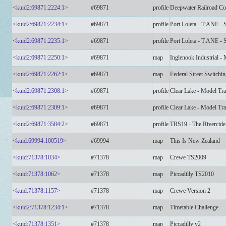
<kuid2:69871:2224:1>
#69871
profile
Deepwater Railroad Co
<kuid2:69871:2234:1>
#69871
profile
Port Loleta - T:ANE - 
<kuid2:69871:2235:1>
#69871
profile
Port Loleta - T:ANE - 
<kuid2:69871:2250:1>
#69871
map
Inglenook Industrial -
<kuid2:69871:2262:1>
#69871
map
Federal Street Switchi
<kuid2:69871:2308:1>
#69871
profile
Clear Lake - Model Tra
<kuid2:69871:2309:1>
#69871
profile
Clear Lake - Model Tra
<kuid2:69871:3584:2>
#69871
profile
TRS19 - The Rivercide 
<kuid:69994:100519>
#69994
map
This Is New Zealand
<kuid:71378:1034>
#71378
map
Crewe TS2009
<kuid:71378:1062>
#71378
map
Piccadilly TS2010
<kuid:71378:1157>
#71378
map
Crewe Version 2
<kuid2:71378:1234:1>
#71378
map
Timetable Challenge
<kuid:71378:1351>
#71378
map
Piccadilly v2