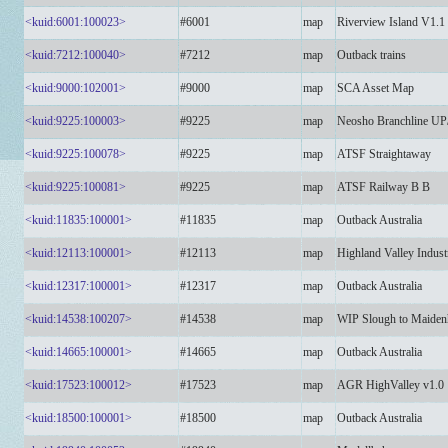
<kuid:6001:100023>
#6001
map
Riverview Island V1.1
<kuid:7212:100040>
#7212
map
Outback trains
<kuid:9000:102001>
#9000
map
SCA Asset Map
<kuid:9225:100003>
#9225
map
Neosho Branchline U
<kuid:9225:100078>
#9225
map
ATSF Straightaway
<kuid:9225:100081>
#9225
map
ATSF Railway B B
<kuid:11835:100001>
#11835
map
Outback Australia
<kuid:12113:100001>
#12113
map
Highland Valley Indust
<kuid:12317:100001>
#12317
map
Outback Australia
<kuid:14538:100207>
#14538
map
WIP Slough to Maidenh
<kuid:14665:100001>
#14665
map
Outback Australia
<kuid:17523:100012>
#17523
map
AGR HighValley v1.0
<kuid:18500:100001>
#18500
map
Outback Australia