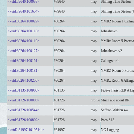
<kuid:79640:100038>
#79640
map
Shining Time Station
<kuid:79640:101654>
#79640
map
Shining Time Station (
<kuid:80264:100029>
#80264
map
YMRZ Room 1 Callin
<kuid:80264:100118>
#80264
map
Johnshaven
<kuid:80264:100119>
#80264
map
YMRz Room 5 Portma
<kuid:80264:100127>
#80264
map
Johnshaven v2
<kuid:80264:100151>
#80264
map
Callingworth
<kuid:80264:100181>
#80264
map
YMRZ Room 5 Portma
<kuid:80264:100255>
#80264
map
YMRz Room 6 Alfingto
<kuid:81135:100900>
#81135
map
Fictive Paris RER A Li
<kuid:81726:100005>
#81726
profile
Much ado about BR
<kuid:81726:100544>
#81726
map
Saffron Walden 4w
<kuid:81726:100802>
#81726
map
Peco S13
<kuid2:81997:101951:1>
#81997
map
NG Logging