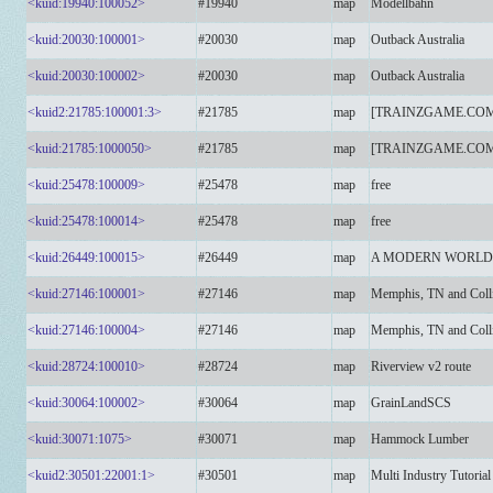
<kuid:19940:100052>
#19940
map
Modellbahn
<kuid:20030:100001>
#20030
map
Outback Australia
<kuid:20030:100002>
#20030
map
Outback Australia
<kuid2:21785:100001:3>
#21785
map
[TRAINZGAME.CO
<kuid:21785:1000050>
#21785
map
[TRAINZGAME.CO
<kuid:25478:100009>
#25478
map
free
<kuid:25478:100014>
#25478
map
free
<kuid:26449:100015>
#26449
map
A MODERN WORLD 9
<kuid:27146:100001>
#27146
map
Memphis, TN and Colli
<kuid:27146:100004>
#27146
map
Memphis, TN and Colli
<kuid:28724:100010>
#28724
map
Riverview v2 route
<kuid:30064:100002>
#30064
map
GrainLandSCS
<kuid:30071:1075>
#30071
map
Hammock Lumber
<kuid2:30501:22001:1>
#30501
map
Multi Industry Tutorial