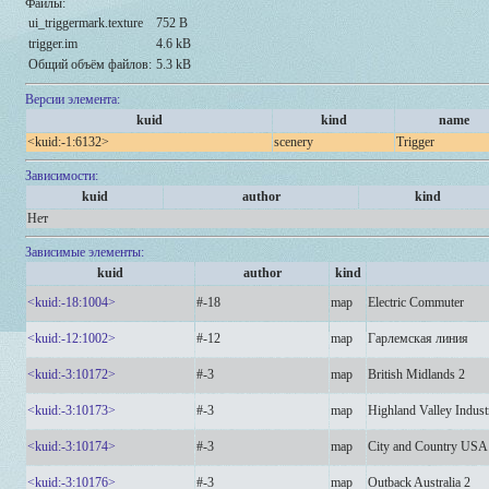
Файлы:
ui_triggermark.texture
752 B
trigger.im
4.6 kB
Общий объём файлов:
5.3 kB
Версии элемента:
kuid
kind
name
<kuid:-1:6132>
scenery
Trigger
Зависимости:
kuid
author
kind
Нет
Зависимые элементы:
kuid
author
kind
<kuid:-18:1004>
#-18
map
Electric Commuter
<kuid:-12:1002>
#-12
map
Гарлемская линия
<kuid:-3:10172>
#-3
map
British Midlands 2
<kuid:-3:10173>
#-3
map
Highland Valley Indust
<kuid:-3:10174>
#-3
map
City and Country USA
<kuid:-3:10176>
#-3
map
Outback Australia 2