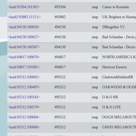
<kuid:93594:101392>
#93594
map
Cairns to Kuranda
<kuid2:93885:1115:1>
#93885
map
UK Brighton to Hasti
<kuid:94150:100010>
#94150
map
DBtogether V2
<kuid:94150:100027>
#94150
map
Bad Schandau - Decin
<kuid:94150:100587>
#94150
map
Bad Schandau - Decin
<kuid:94817:100076>
#94817
map
NORTH AMERICA R
<kuid:94817:101091>
#94817
map
Harrison Eastern
<kuid:95512:100003>
#95512
map
Gladston&HaldenRR
<kuid:95512:100495>
#95512
map
OAKWOOD & OGD
<kuid:95512:100543>
#95512
map
O & O RR
<kuid:95512:100579>
#95512
map
O & O LITE
<kuid:95512:100604>
#95512
map
OOGH MEGAROUT
<kuid:95512:100686>
#95512
map
GHOO MEGAROUTE