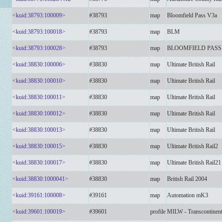
<kuid:38793:100009>
#38793
map
Bloomfield Pass V3a
<kuid:38793:100018>
#38793
map
BLM
<kuid:38793:100028>
#38793
map
BLOOMFIELD PASS 
<kuid:38830:100006>
#38830
map
Ultimate British Rail
<kuid:38830:100010>
#38830
map
Ultimate British Rail
<kuid:38830:100011>
#38830
map
Ultimate British Rail
<kuid:38830:100012>
#38830
map
Ultimate British Rail
<kuid:38830:100013>
#38830
map
Ultimate British Rail
<kuid:38830:100015>
#38830
map
Ultimate British Rail2
<kuid:38830:100017>
#38830
map
Ultimate British Rail21
<kuid:38830:1000041>
#38830
map
British Rail 2004
<kuid:39161:100008>
#39161
map
Automation mK3
<kuid:39601:100019>
#39601
profile
MILW - Transcontinenta