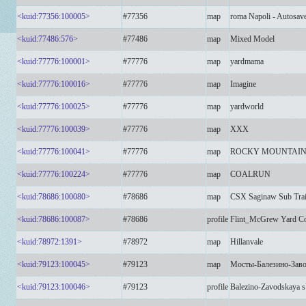
<kuid:77356:100005>
#77356
map
roma Napoli - Autosav
<kuid:77486:576>
#77486
map
Mixed Model
<kuid:77776:100001>
#77776
map
yardmama
<kuid:77776:100016>
#77776
map
Imagine
<kuid:77776:100025>
#77776
map
yardworld
<kuid:77776:100039>
#77776
map
XXX
<kuid:77776:100041>
#77776
map
ROCKY MOUNTAIN
<kuid:77776:100224>
#77776
map
COALRUN
<kuid:78686:100080>
#78686
map
CSX Saginaw Sub Trai
<kuid:78686:100087>
#78686
profile
Flint_McGrew Yard Co
<kuid:78972:1391>
#78972
map
Hillanvale
<kuid:79123:100045>
#79123
map
Мосты-Балезино-Зав
<kuid:79123:100046>
#79123
profile
Balezino-Zavodskaya s