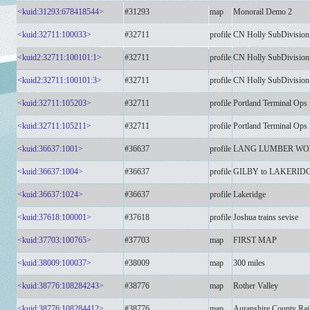
<kuid:31293:678418544>
#31293
map
Monorail Demo 2
<kuid:32711:100033>
#32711
profile
CN Holly SubDivision
<kuid2:32711:100101:1>
#32711
profile
CN Holly SubDivision
<kuid2:32711:100101:3>
#32711
profile
CN Holly SubDivision
<kuid:32711:105203>
#32711
profile
Portland Terminal Ops
<kuid:32711:105211>
#32711
profile
Portland Terminal Ops 
<kuid:36637:1001>
#36637
profile
LANG LUMBER WO
<kuid:36637:1004>
#36637
profile
GILBY to LAKERID
<kuid:36637:1024>
#36637
profile
Lakeridge
<kuid:37618:100001>
#37618
profile
Joshua trains sevise
<kuid:37703:100765>
#37703
map
FIRST MAP
<kuid:38009:100037>
#38009
map
300 miles
<kuid:38776:108284243>
#38776
map
Rother Valley
<kuid:38776:108284412>
#38776
map
Auranshire County Ra