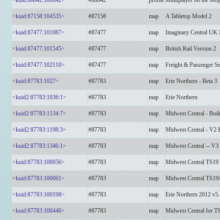
<kuid:86842:100042>
#86842
profile
Multiplayer on the Moj
<kuid:87158:104535>
#87158
map
A Tabletop Model 2
<kuid:87477:101087>
#87477
map
Imaginary Central UK
<kuid:87477:101545>
#87477
map
British Rail Version 2
<kuid:87477:102110>
#87477
map
Freight & Passenger Se
<kuid:87783:1027>
#87783
map
Erie Northern - Beta 3
<kuid2:87783:1036:1>
#87783
map
Erie Northern
<kuid2:87783:1134:7>
#87783
map
Midwest Central - Buil
<kuid2:87783:1198:3>
#87783
map
Midwest Central - V2
<kuid2:87783:1346:1>
#87783
map
Midwest Central -- V3 
<kuid:87783:100056>
#87783
map
Midwest Central TS19
<kuid:87783:100061>
#87783
map
Midwest Central TS19
<kuid:87783:100198>
#87783
map
Erie Northern 2012 v5
<kuid:87783:100446>
#87783
map
Midwest Central for T