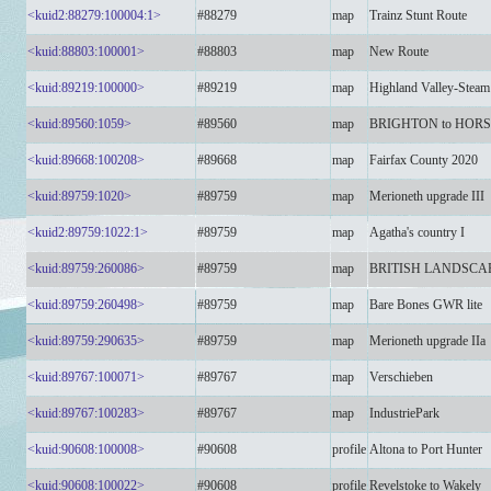
<kuid2:88279:100004:1>
#88279
map
Trainz Stunt Route
<kuid:88803:100001>
#88803
map
New Route
<kuid:89219:100000>
#89219
map
Highland Valley-Steam
<kuid:89560:1059>
#89560
map
BRIGHTON to HOR
<kuid:89668:100208>
#89668
map
Fairfax County 2020
<kuid:89759:1020>
#89759
map
Merioneth upgrade III
<kuid2:89759:1022:1>
#89759
map
Agatha's country I
<kuid:89759:260086>
#89759
map
BRITISH LANDSCAP
<kuid:89759:260498>
#89759
map
Bare Bones GWR lite
<kuid:89759:290635>
#89759
map
Merioneth upgrade IIa
<kuid:89767:100071>
#89767
map
Verschieben
<kuid:89767:100283>
#89767
map
IndustriePark
<kuid:90608:100008>
#90608
profile
Altona to Port Hunter
<kuid:90608:100022>
#90608
profile
Revelstoke to Wakely