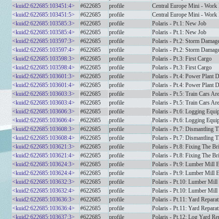
<kuid2:622685:103451:4>
#622685
profile
Central Europe Mini - Work
<kuid2:622685:103451:5>
#622685
profile
Central Europe Mini - Work
<kuid2:622685:103585:3>
#622685
profile
Polaris - Pt.1: New Job
<kuid2:622685:103585:4>
#622685
profile
Polaris - Pt.1: New Job
<kuid2:622685:103597:3>
#622685
profile
Polaris - Pt.2: Storm Damag
<kuid2:622685:103597:4>
#622685
profile
Polaris - Pt.2: Storm Damag
<kuid2:622685:103598:3>
#622685
profile
Polaris - Pt.3: First Cargo
<kuid2:622685:103598:4>
#622685
profile
Polaris - Pt.3: First Cargo
<kuid2:622685:103601:3>
#622685
profile
Polaris - Pt.4: Power Plant D
<kuid2:622685:103601:4>
#622685
profile
Polaris - Pt.4: Power Plant D
<kuid2:622685:103603:3>
#622685
profile
Polaris - Pt.5: Train Cars Ar
<kuid2:622685:103603:4>
#622685
profile
Polaris - Pt.5: Train Cars Ar
<kuid2:622685:103606:3>
#622685
profile
Polaris - Pt.6: Logging Equ
<kuid2:622685:103606:4>
#622685
profile
Polaris - Pt.6: Logging Equ
<kuid2:622685:103608:3>
#622685
profile
Polaris - Pt.7: Dismantling
<kuid2:622685:103608:4>
#622685
profile
Polaris - Pt.7: Dismantling
<kuid2:622685:103621:3>
#622685
profile
Polaris - Pt.8: Fixing The Br
<kuid2:622685:103621:4>
#622685
profile
Polaris - Pt.8: Fixing The Br
<kuid2:622685:103624:3>
#622685
profile
Polaris - Pt.9: Lumber Mill
<kuid2:622685:103624:4>
#622685
profile
Polaris - Pt.9: Lumber Mill
<kuid2:622685:103632:3>
#622685
profile
Polaris - Pt.10: Lumber Mil
<kuid2:622685:103632:4>
#622685
profile
Polaris - Pt.10: Lumber Mil
<kuid2:622685:103636:3>
#622685
profile
Polaris - Pt.11: Yard Repara
<kuid2:622685:103636:4>
#622685
profile
Polaris - Pt.11: Yard Repara
<kuid2:622685:103637:3>
#622685
profile
Polaris - Pt.12: Log Yard Re