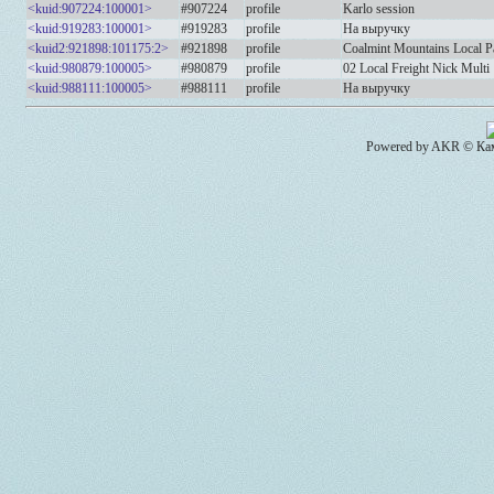
<kuid:907224:100001>
#907224
profile
Karlo session
<kuid:919283:100001>
#919283
profile
На выручку
<kuid2:921898:101175:2>
#921898
profile
Coalmint Mountains Local 
<kuid:980879:100005>
#980879
profile
02 Local Freight Nick Multi
<kuid:988111:100005>
#988111
profile
На выручку
Powered by AKR © Кам