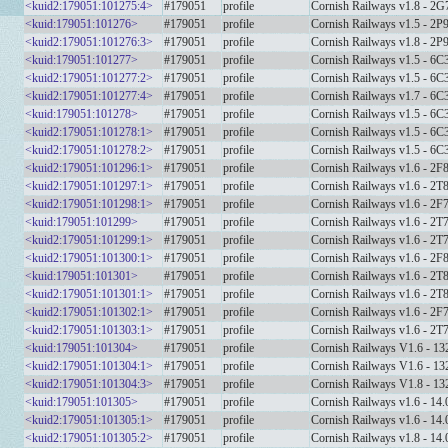
<kuid2:179051:101275:4>
#179051
profile
Cornish Railways v1.8 - 2G
<kuid:179051:101276>
#179051
profile
Cornish Railways v1.5 - 2P
<kuid2:179051:101276:3>
#179051
profile
Cornish Railways v1.8 - 2P
<kuid:179051:101277>
#179051
profile
Cornish Railways v1.5 - 6C
<kuid2:179051:101277:2>
#179051
profile
Cornish Railways v1.5 - 6C
<kuid2:179051:101277:4>
#179051
profile
Cornish Railways v1.7 - 6C
<kuid:179051:101278>
#179051
profile
Cornish Railways v1.5 - 6C
<kuid2:179051:101278:1>
#179051
profile
Cornish Railways v1.5 - 6C
<kuid2:179051:101278:2>
#179051
profile
Cornish Railways v1.5 - 6C
<kuid2:179051:101296:1>
#179051
profile
Cornish Railways v1.6 - 2F
<kuid2:179051:101297:1>
#179051
profile
Cornish Railways v1.6 - 2T
<kuid2:179051:101298:1>
#179051
profile
Cornish Railways v1.6 - 2F
<kuid:179051:101299>
#179051
profile
Cornish Railways v1.6 - 2T
<kuid2:179051:101299:1>
#179051
profile
Cornish Railways v1.6 - 2T
<kuid2:179051:101300:1>
#179051
profile
Cornish Railways v1.6 - 2F
<kuid:179051:101301>
#179051
profile
Cornish Railways v1.6 - 2T
<kuid2:179051:101301:1>
#179051
profile
Cornish Railways v1.6 - 2T
<kuid2:179051:101302:1>
#179051
profile
Cornish Railways v1.6 - 2F
<kuid2:179051:101303:1>
#179051
profile
Cornish Railways v1.6 - 2T
<kuid:179051:101304>
#179051
profile
Cornish Railways V1.6 - 13
<kuid2:179051:101304:1>
#179051
profile
Cornish Railways V1.6 - 13
<kuid2:179051:101304:3>
#179051
profile
Cornish Railways V1.8 - 13
<kuid:179051:101305>
#179051
profile
Cornish Railways v1.6 - 14.
<kuid2:179051:101305:1>
#179051
profile
Cornish Railways v1.6 - 14.
<kuid2:179051:101305:2>
#179051
profile
Cornish Railways v1.8 - 14.