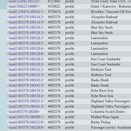
<kuid:515942:101323>
#515942
profile
1950s Glory Years USA - Ti
<kuid:550622:100087>
#550622
profile
Dzień 1 Katowice - Bohumi
<kuid2:578474:100101:1>
#578474
profile
Brookley / Suncoast Oil Ses
<kuid2:605579:100114:2>
#605579
profile
Alcopulse Railroad
<kuid2:605579:100114:3>
#605579
profile
Alcopulse Railroad
<kuid2:605579:100118:2>
#605579
profile
Blue Sky Steels
<kuid2:605579:100118:3>
#605579
profile
Blue Sky Steels
<kuid2:605579:100128:2>
#605579
profile
Laternenfest
<kuid2:605579:100128:5>
#605579
profile
Laternenfest
<kuid2:605579:100128:6>
#605579
profile
Laternenfest
<kuid2:605579:100128:8>
#605579
profile
Laternenfest
<kuid2:605579:100130:2>
#605579
profile
East Coast Sunlander
<kuid2:605579:100130:3>
#605579
profile
East Coast Sunlander
<kuid2:605579:100132:2>
#605579
profile
Biriburra Yard
<kuid2:605579:100132:3>
#605579
profile
Biriburra Yard
<kuid2:605579:100145:2>
#605579
profile
Banks Heath
<kuid2:605579:100145:3>
#605579
profile
Banks Heath
<kuid2:605579:100154:3>
#605579
profile
Robe River Iron
<kuid2:605579:100154:4>
#605579
profile
Robe River Iron
<kuid2:605579:100161:2>
#605579
profile
Highland Valley Passenger
<kuid2:605579:100161:3>
#605579
profile
Highland Valley Passenger
<kuid:605579:100206>
#605579
profile
Columbia Switch Duties
<kuid2:605579:100208:1>
#605579
profile
Mallard Runs Again
<kuid2:605579:100222:8>
#605579
profile
Barley Pickup
<kuid2:605579:100228:8>
#605579
profile
Passenger service: Stockhei