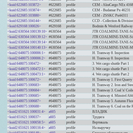
<kuid:622685:103872>
#622685
profile
CEM - AlzaCargo NEx 416
<kuid:622685:103874>
#622685
profile
CEM - Budamar Pn 46231
<kuid:622685:103880>
#622685
profile
CEM - ZSSKC Pn44311
<kuid:622685:104144>
#622685
profile
CCD - Collection & Divisio
<kuid:629168:100026>
#629168
profile
Bodmin & Wenford Railway 
<kuid2:630564:100139:10>
#630564
profile
JTR COALMINE-TANE-Sing
<kuid2:630564:100139:12>
#630564
profile
JTR COALMINE-TANE-Sing
<kuid2:630564:100139:14>
#630564
profile
JTR COALMINE-TANE-Sing
<kuid2:630564:100140:13>
#630564
profile
JTR COALMINE-TANE-Mult
<kuid2:648075:100006:1>
#648075
profile
H. Tramway 8. Inspection
<kuid2:648075:100006:2>
#648075
profile
H. Tramway 8. Inspection
<kuid:648075:100472>
#648075
profile
3. Wet cargo shuttle Part 1
<kuid2:648075:100472:1>
#648075
profile
3. Wet cargo shuttle Part 1
<kuid2:648075:100473:1>
#648075
profile
4. Wet cargo shuttle Part 2
<kuid:648075:100672>
#648075
profile
H. Tramway 1. First Quarry 
<kuid:648075:100683>
#648075
profile
H. Tramway 2. Iron and Stee
<kuid:648075:100684>
#648075
profile
H. Tramway 3. Coal 'n' Coil
<kuid:648075:100685>
#648075
profile
H. Tramway 4. Minstrel Abb
<kuid:648075:100687>
#648075
profile
H. Tramway 5. Autumn Flux
<kuid:648075:100688>
#648075
profile
H. Tramway 6. Coal on the 
<kuid2:651621:100031:4>
a605
profile
ВЛАДИК
<kuid:651621:100037>
a605
profile
Трудяга
<kuid2:651621:100058:5>
a605
profile
Вертикаль
<kuid2:651621:100116:4>
a605
profile
На выручку