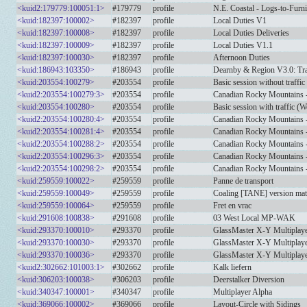
<kuid2:179779:100051:1>
#179779
profile
N.E. Coastal - Logs-to-Furni
<kuid:182397:100002>
#182397
profile
Local Duties V1
<kuid:182397:100008>
#182397
profile
Local Duties Deliveries
<kuid:182397:100009>
#182397
profile
Local Duties V1.1
<kuid:182397:100030>
#182397
profile
Afternoon Duties
<kuid:186943:103350>
#186943
profile
Dearnby & Region V3.0: Trai
<kuid:203554:100279>
#203554
profile
Basic session without traffic
<kuid2:203554:100279:3>
#203554
profile
Canadian Rocky Mountains - 
<kuid:203554:100280>
#203554
profile
Basic session with traffic (
<kuid2:203554:100280:4>
#203554
profile
Canadian Rocky Mountains - 
<kuid2:203554:100281:4>
#203554
profile
Canadian Rocky Mountains 
<kuid2:203554:100288:2>
#203554
profile
Canadian Rocky Mountains 
<kuid2:203554:100296:3>
#203554
profile
Canadian Rocky Mountains - 
<kuid2:203554:100298:2>
#203554
profile
Canadian Rocky Mountains - 
<kuid:259559:100022>
#259559
profile
Panne de transport
<kuid:259559:100049>
#259559
profile
Coaling [TANE] version mat
<kuid:259559:100064>
#259559
profile
Fret en vrac
<kuid:291608:100838>
#291608
profile
03 West Local MP-WAK
<kuid:293370:100010>
#293370
profile
GlassMaster X-Y Multiplaye
<kuid:293370:100030>
#293370
profile
GlassMaster X-Y Multiplaye
<kuid:293370:100036>
#293370
profile
GlassMaster X-Y Multiplaye
<kuid2:302662:101003:1>
#302662
profile
Kalk liefern
<kuid:306203:100038>
#306203
profile
Deerstalker Diversion
<kuid:340347:100001>
#340347
profile
Multiplayer Alpha
<kuid:369066:100002>
#369066
profile
Layout-Circle with Sidings