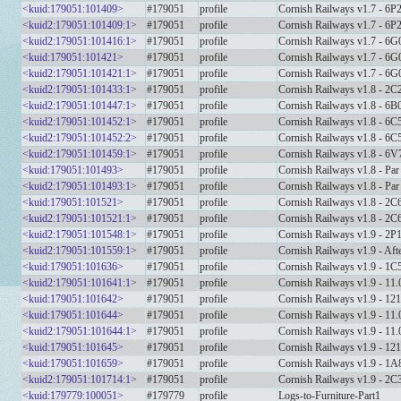
<kuid:179051:101409>
#179051
profile
Cornish Railways v1.7 - 6P
<kuid2:179051:101409:1>
#179051
profile
Cornish Railways v1.7 - 6P
<kuid2:179051:101416:1>
#179051
profile
Cornish Railways v1.7 - 6
<kuid:179051:101421>
#179051
profile
Cornish Railways v1.7 - 6G
<kuid2:179051:101421:1>
#179051
profile
Cornish Railways v1.7 - 6G
<kuid2:179051:101433:1>
#179051
profile
Cornish Railways v1.8 - 2C
<kuid2:179051:101447:1>
#179051
profile
Cornish Railways v1.8 - 6B0
<kuid2:179051:101452:1>
#179051
profile
Cornish Railways v1.8 - 6C5
<kuid2:179051:101452:2>
#179051
profile
Cornish Railways v1.8 - 6C5
<kuid2:179051:101459:1>
#179051
profile
Cornish Railways v1.8 - 6V7
<kuid:179051:101493>
#179051
profile
Cornish Railways v1.8 - Par
<kuid2:179051:101493:1>
#179051
profile
Cornish Railways v1.8 - Par
<kuid:179051:101521>
#179051
profile
Cornish Railways v1.8 - 2C
<kuid2:179051:101521:1>
#179051
profile
Cornish Railways v1.8 - 2C
<kuid2:179051:101548:1>
#179051
profile
Cornish Railways v1.9 - 2P
<kuid2:179051:101559:1>
#179051
profile
Cornish Railways v1.9 - Aft
<kuid:179051:101636>
#179051
profile
Cornish Railways v1.9 - 1C
<kuid2:179051:101641:1>
#179051
profile
Cornish Railways v1.9 - 11
<kuid:179051:101642>
#179051
profile
Cornish Railways v1.9 - 12
<kuid:179051:101644>
#179051
profile
Cornish Railways v1.9 - 11
<kuid2:179051:101644:1>
#179051
profile
Cornish Railways v1.9 - 11
<kuid:179051:101645>
#179051
profile
Cornish Railways v1.9 - 12
<kuid:179051:101659>
#179051
profile
Cornish Railways v1.9 - 1A
<kuid2:179051:101714:1>
#179051
profile
Cornish Railways v1.9 - 2C
<kuid:179779:100051>
#179779
profile
Logs-to-Furniture-Part1