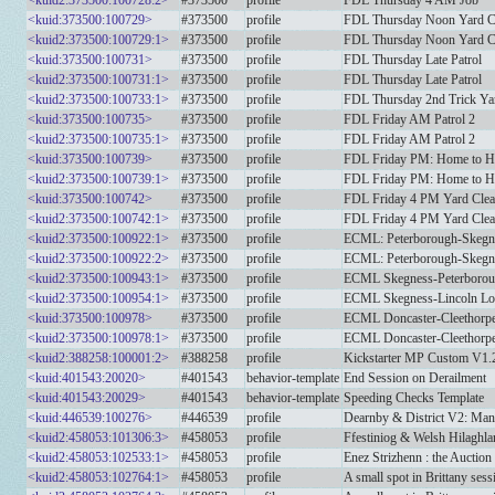
<kuid2:373500:100728:2>
#373500
profile
FDL Thursday 4 AM Job
<kuid:373500:100729>
#373500
profile
FDL Thursday Noon Yard C
<kuid2:373500:100729:1>
#373500
profile
FDL Thursday Noon Yard C
<kuid:373500:100731>
#373500
profile
FDL Thursday Late Patrol
<kuid2:373500:100731:1>
#373500
profile
FDL Thursday Late Patrol
<kuid2:373500:100733:1>
#373500
profile
FDL Thursday 2nd Trick Ya
<kuid:373500:100735>
#373500
profile
FDL Friday AM Patrol 2
<kuid2:373500:100735:1>
#373500
profile
FDL Friday AM Patrol 2
<kuid:373500:100739>
#373500
profile
FDL Friday PM: Home to H
<kuid2:373500:100739:1>
#373500
profile
FDL Friday PM: Home to H
<kuid:373500:100742>
#373500
profile
FDL Friday 4 PM Yard Cle
<kuid2:373500:100742:1>
#373500
profile
FDL Friday 4 PM Yard Cle
<kuid2:373500:100922:1>
#373500
profile
ECML: Peterborough-Skegn
<kuid2:373500:100922:2>
#373500
profile
ECML: Peterborough-Skegn
<kuid2:373500:100943:1>
#373500
profile
ECML Skegness-Peterboroug
<kuid2:373500:100954:1>
#373500
profile
ECML Skegness-Lincoln Lo
<kuid:373500:100978>
#373500
profile
ECML Doncaster-Cleethorpe
<kuid2:373500:100978:1>
#373500
profile
ECML Doncaster-Cleethorpe
<kuid2:388258:100001:2>
#388258
profile
Kickstarter MP Custom V1.
<kuid:401543:20020>
#401543
behavior-template
End Session on Derailment
<kuid:401543:20029>
#401543
behavior-template
Speeding Checks Template
<kuid:446539:100276>
#446539
profile
Dearnby & District V2: Man
<kuid2:458053:101306:3>
#458053
profile
Ffestiniog & Welsh Hilaghl
<kuid2:458053:102533:1>
#458053
profile
Enez Strizhenn : the Auction
<kuid2:458053:102764:1>
#458053
profile
A small spot in Brittany sess