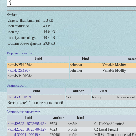
Файлы:
generic_thumbnail.jpg
3.3 kB
icon.texture.txt
43 B
icon.tga
16.0 kB
modifyscorerule.gs
10.4 kB
Общий объём файлов:
29.8 kB
Версии элемента:
kuid
kind
nam
<kuid:-25:1050>
behavior
Variable Modify
<kuid:-25:190>
behavior
Variable Modify
<kuid:-3:10198>
Зависимости:
kuid
author
kind
<kuid:-3:10197>
#-3
library
ПеременныеС
Всего связей: 1, неизвестных связей: 0
Зависимые элементы:
kuid
author
kind
<kuid2:523:19723695:13>
#523
profile
01 Highland Limited
<kuid2:523:19723706:12>
#523
profile
02 Local Freight
<kuid:39601:100019>
#39601
profile
MILW - Transcontinental Eas