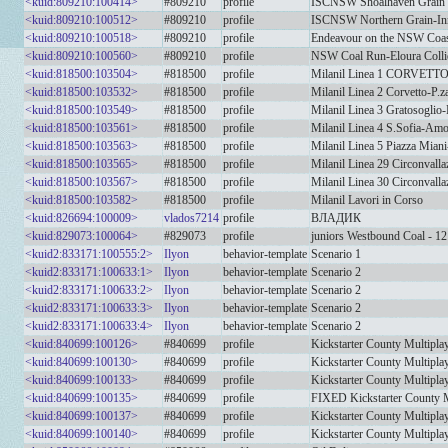
<kuid:809210:100414>
#809210
profile
ISCNSW Shoalhaven Grain 
<kuid:809210:100512>
#809210
profile
ISCNSW Northern Grain-In
<kuid:809210:100518>
#809210
profile
Endeavour on the NSW Coa
<kuid:809210:100560>
#809210
profile
NSW Coal Run-Eloura Colli
<kuid:818500:103504>
#818500
profile
Milanil Linea 1 CORVET
<kuid:818500:103532>
#818500
profile
Milanil Linea 2 Corvetto-P.z
<kuid:818500:103549>
#818500
profile
Milanil Linea 3 Gratosoglio-
<kuid:818500:103561>
#818500
profile
Milanil Linea 4 S.Sofia-Amor
<kuid:818500:103563>
#818500
profile
Milanil Linea 5 Piazza Mian
<kuid:818500:103565>
#818500
profile
Milanil Linea 29 Circonvalla
<kuid:818500:103567>
#818500
profile
Milanil Linea 30 Circonvalla
<kuid:818500:103582>
#818500
profile
Milanil Lavori in Corso
<kuid:826694:100009>
vlados7214
profile
ВЛАДИК
<kuid:829073:100064>
#829073
profile
juniors Westbound Coal - 12
<kuid2:833171:100555:2>
Ilyon
behavior-template
Scenario 1
<kuid2:833171:100633:1>
Ilyon
behavior-template
Scenario 2
<kuid2:833171:100633:2>
Ilyon
behavior-template
Scenario 2
<kuid2:833171:100633:3>
Ilyon
behavior-template
Scenario 2
<kuid2:833171:100633:4>
Ilyon
behavior-template
Scenario 2
<kuid:840699:100126>
#840699
profile
Kickstarter County Multipla
<kuid:840699:100130>
#840699
profile
Kickstarter County Multipla
<kuid:840699:100133>
#840699
profile
Kickstarter County Multipla
<kuid:840699:100135>
#840699
profile
FIXED Kickstarter County Mu
<kuid:840699:100137>
#840699
profile
Kickstarter County Multipl
<kuid:840699:100140>
#840699
profile
Kickstarter County Multipl