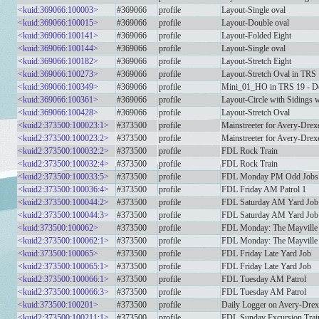
<kuid:369066:100003>
#369066
profile
Layout-Single oval
<kuid:369066:100015>
#369066
profile
Layout-Double oval
<kuid:369066:100141>
#369066
profile
Layout-Folded Eight
<kuid:369066:100144>
#369066
profile
Layout-Single oval
<kuid:369066:100182>
#369066
profile
Layout-Stretch Eight
<kuid:369066:100273>
#369066
profile
Layout-Stretch Oval in TRS 
<kuid:369066:100349>
#369066
profile
Mini_01_HO in TRS 19 - De
<kuid:369066:100361>
#369066
profile
Layout-Circle with Sidings 
<kuid:369066:100428>
#369066
profile
Layout-Stretch Oval
<kuid2:373500:100023:1>
#373500
profile
Mainstreeter for Avery-Drex
<kuid2:373500:100023:2>
#373500
profile
Mainstreeter for Avery-Drex
<kuid2:373500:100032:2>
#373500
profile
FDL Rock Train
<kuid2:373500:100032:4>
#373500
profile
FDL Rock Train
<kuid2:373500:100033:5>
#373500
profile
FDL Monday PM Odd Jobs
<kuid2:373500:100036:4>
#373500
profile
FDL Friday AM Patrol 1
<kuid2:373500:100044:2>
#373500
profile
FDL Saturday AM Yard Job
<kuid2:373500:100044:3>
#373500
profile
FDL Saturday AM Yard Job
<kuid:373500:100062>
#373500
profile
FDL Monday: The Mayville
<kuid2:373500:100062:1>
#373500
profile
FDL Monday: The Mayville
<kuid:373500:100065>
#373500
profile
FDL Friday Late Yard Job
<kuid2:373500:100065:1>
#373500
profile
FDL Friday Late Yard Job
<kuid2:373500:100066:1>
#373500
profile
FDL Tuesday AM Patrol
<kuid2:373500:100066:3>
#373500
profile
FDL Tuesday AM Patrol
<kuid:373500:100201>
#373500
profile
Daily Logger on Avery-Drex
<kuid2:373500:100211:1>
#373500
profile
FDL Sunday Excursion Trai