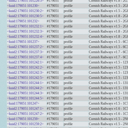
<kuid2:179051:101226:5>
#179051
profile
Cornish Railways v1.8 - 2G
<kuid:179051:101230>
#179051
profile
Cornish Railways v1.5 - 2G
<kuid2:179051:101230:2>
#179051
profile
Cornish Railways v1.5 - 2G
<kuid2:179051:101230:5>
#179051
profile
Cornish Railways v1.8 - 2G
<kuid:179051:101232>
#179051
profile
Cornish Railways v1.5 - 2G
<kuid2:179051:101232:1>
#179051
profile
Cornish Railways v1.5 - 2G
<kuid2:179051:101232:3>
#179051
profile
Cornish Railways v1.8 - 2G
<kuid2:179051:101232:4>
#179051
profile
Cornish Railways v1.8 - 2G
<kuid:179051:101237>
#179051
profile
Cornish Railways v1.5 - 6C
<kuid2:179051:101237:2>
#179051
profile
Cornish Railways v1.5 - 6C
<kuid2:179051:101237:3>
#179051
profile
Cornish Railways v1.7 - 6C
<kuid2:179051:101237:4>
#179051
profile
Cornish Railways v1.7 - 6C
<kuid2:179051:101242:1>
#179051
profile
Cornish Railways v1.5 - 12
<kuid2:179051:101242:2>
#179051
profile
Cornish Railways v1.5 - 12
<kuid2:179051:101242:3>
#179051
profile
Cornish Railways v1.5 - 12
<kuid2:179051:101242:5>
#179051
profile
Cornish Railways v1.5 - 1
<kuid2:179051:101244:1>
#179051
profile
Cornish Railways v1.5 - 13
<kuid2:179051:101244:2>
#179051
profile
Cornish Railways v1.5 - 13
<kuid2:179051:101244:3>
#179051
profile
Cornish Railways v1.5 - 13
<kuid2:179051:101244:5>
#179051
profile
Cornish Railways v1.5 - 1
<kuid:179051:101247>
#179051
profile
Cornish Railways v1.5 - 1C
<kuid2:179051:101247:1>
#179051
profile
Cornish Railways v1.6 - 1C
<kuid2:179051:101247:2>
#179051
profile
Cornish Railways v1.6 - 1C
<kuid:179051:101259>
#179051
profile
Cornish Railways v1.5 - 2
<kuid2:179051:101259:2>
#179051
profile
Cornish Railways v1.5 - 2