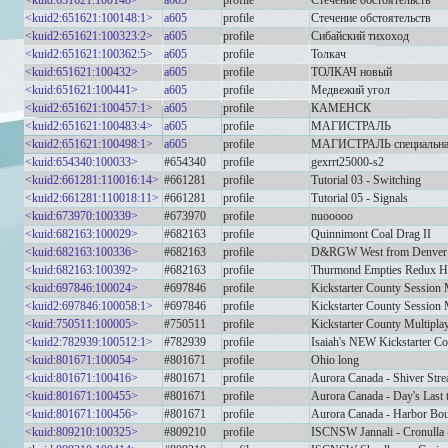
<kuid:651621:100148>
a605
profile
Стечение обстоятельств
<kuid2:651621:100148:1>
a605
profile
Стечение обстоятельств
<kuid2:651621:100323:2>
a605
profile
Сибайский тихоход
<kuid2:651621:100362:5>
a605
profile
Толкач
<kuid:651621:100432>
a605
profile
ТОЛКАЧ новый
<kuid:651621:100441>
a605
profile
Медвежий угол
<kuid2:651621:100457:1>
a605
profile
КАМЕНСК
<kuid2:651621:100483:4>
a605
profile
МАГИСТРАЛЬ
<kuid2:651621:100498:1>
a605
profile
МАГИСТРАЛЬ специальная
<kuid:654340:100033>
#654340
profile
gexrrt25000-s2
<kuid2:661281:110016:14>
#661281
profile
Tutorial 03 - Switching
<kuid2:661281:110018:11>
#661281
profile
Tutorial 05 - Signals
<kuid:673970:100339>
#673970
profile
nuooooo
<kuid:682163:100029>
#682163
profile
Quinnimont Coal Drag II
<kuid:682163:100336>
#682163
profile
D&RGW West from Denver -
<kuid:682163:100392>
#682163
profile
Thurmond Empties Redux 
<kuid:697846:100024>
#697846
profile
Kickstarter County Session 
<kuid2:697846:100058:1>
#697846
profile
Kickstarter County Session 
<kuid:750511:100005>
#750511
profile
Kickstarter County Multipla
<kuid2:782939:100512:1>
#782939
profile
Isaiah's NEW Kickstarter Co
<kuid:801671:100054>
#801671
profile
Ohio long
<kuid:801671:100416>
#801671
profile
Aurora Canada - Shiver Stre
<kuid:801671:100455>
#801671
profile
Aurora Canada - Day's Last t
<kuid:801671:100456>
#801671
profile
Aurora Canada - Harbor Bou
<kuid:809210:100325>
#809210
profile
ISCNSW Jannali - Cronulla 