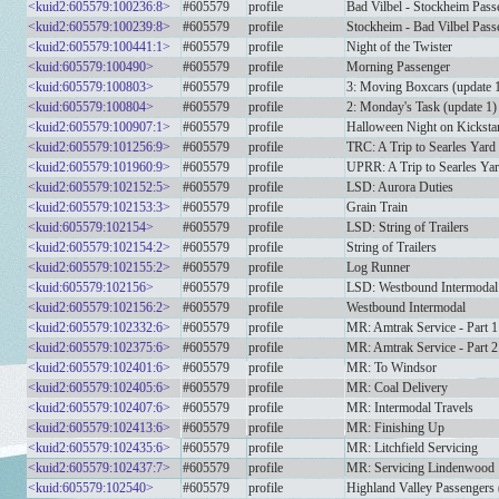
<kuid2:605579:100236:8>
#605579
profile
Bad Vilbel - Stockheim Pass
<kuid2:605579:100239:8>
#605579
profile
Stockheim - Bad Vilbel Pass
<kuid2:605579:100441:1>
#605579
profile
Night of the Twister
<kuid:605579:100490>
#605579
profile
Morning Passenger
<kuid:605579:100803>
#605579
profile
3: Moving Boxcars (update 
<kuid:605579:100804>
#605579
profile
2: Monday's Task (update 1)
<kuid2:605579:100907:1>
#605579
profile
Halloween Night on Kicksta
<kuid2:605579:101256:9>
#605579
profile
TRC: A Trip to Searles Yard
<kuid2:605579:101960:9>
#605579
profile
UPRR: A Trip to Searles Ya
<kuid2:605579:102152:5>
#605579
profile
LSD: Aurora Duties
<kuid2:605579:102153:3>
#605579
profile
Grain Train
<kuid:605579:102154>
#605579
profile
LSD: String of Trailers
<kuid2:605579:102154:2>
#605579
profile
String of Trailers
<kuid2:605579:102155:2>
#605579
profile
Log Runner
<kuid:605579:102156>
#605579
profile
LSD: Westbound Intermodal
<kuid2:605579:102156:2>
#605579
profile
Westbound Intermodal
<kuid2:605579:102332:6>
#605579
profile
MR: Amtrak Service - Part 1
<kuid2:605579:102375:6>
#605579
profile
MR: Amtrak Service - Part 2
<kuid2:605579:102401:6>
#605579
profile
MR: To Windsor
<kuid2:605579:102405:6>
#605579
profile
MR: Coal Delivery
<kuid2:605579:102407:6>
#605579
profile
MR: Intermodal Travels
<kuid2:605579:102413:6>
#605579
profile
MR: Finishing Up
<kuid2:605579:102435:6>
#605579
profile
MR: Litchfield Servicing
<kuid2:605579:102437:7>
#605579
profile
MR: Servicing Lindenwood
<kuid:605579:102540>
#605579
profile
Highland Valley Passenger