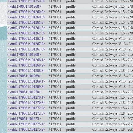
<kuid2:179051:101259:3>
#179051
profile
Cornish Railways v1.5 - 2
<kuid:179051:101260>
#179051
profile
Cornish Railways v1.5 - 2
<kuid2:179051:101260:2>
#179051
profile
Cornish Railways v1.5 - 2
<kuid2:179051:101260:3>
#179051
profile
Cornish Railways v1.5 - 2
<kuid2:179051:101261:2>
#179051
profile
Cornish Railways v1.5 - 2
<kuid2:179051:101261:3>
#179051
profile
Cornish Railways v1.5 - 2
<kuid2:179051:101262:3>
#179051
profile
Cornish Railways v1.5 - 2
<kuid2:179051:101267:1>
#179051
profile
Cornish Railways V1.5 - 2L
<kuid2:179051:101267:2>
#179051
profile
Cornish Railways V1.8 - 2L
<kuid2:179051:101267:3>
#179051
profile
Cornish Railways V1.8 - 2L
<kuid:179051:101268>
#179051
profile
Cornish Railways v1.5 - 2L
<kuid2:179051:101268:1>
#179051
profile
Cornish Railways v1.5 - 2L
<kuid2:179051:101268:2>
#179051
profile
Cornish Railways v1.8 - 2L
<kuid2:179051:101268:3>
#179051
profile
Cornish Railways v1.8 - 2L
<kuid:179051:101269>
#179051
profile
Cornish Railways V1.5 - 2L
<kuid2:179051:101269:1>
#179051
profile
Cornish Railways V1.5 - 2L
<kuid2:179051:101269:3>
#179051
profile
Cornish Railways V1.8 - 2L
<kuid:179051:101270>
#179051
profile
Cornish Railways v1.5 - 2L
<kuid2:179051:101270:1>
#179051
profile
Cornish Railways v1.5 - 2L
<kuid2:179051:101270:3>
#179051
profile
Cornish Railways v1.8 - 2L
<kuid2:179051:101272:3>
#179051
profile
Cornish Railways v1.5 - 2L
<kuid2:179051:101272:5>
#179051
profile
Cornish Railways v1.8 - 2L
<kuid:179051:101275>
#179051
profile
Cornish Railways v1.5 - 2G
<kuid2:179051:101275:1>
#179051
profile
Cornish Railways v1.5 - 2G
<kuid2:179051:101275:2>
#179051
profile
Cornish Railways v1.8 - 2G