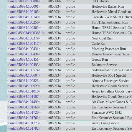
<kuid:850066:100094>
#850066
profile
Oil Delivery
<kuid:850934:100001>
#850934
profile
Healesville Ballast Run
<kuid:850934:100105>
#850934
profile
Healesville Mixed Goods to
<kuid:850934:100149>
#850934
profile
Cornish GWR Shunt Deliver
<kuid:850934:100250>
#850934
profile
Port Tillamook Grain Run
<kuid:850934:100365>
#850934
profile
Hinton TRS19 Session 1 Co
<kuid2:850934:100365:1>
#850934
profile
Hinton TRS19 Session 1 Co
<kuid:850934:100379>
#850934
profile
New Coal Run
<kuid:850934:100417>
#850934
profile
Cattle Run
<kuid:850934:100431>
#850934
profile
Morning Passenger Run
<kuid:850934:100434>
#850934
profile
Double Header Sheep Run
<kuid:850934:100451>
#850934
profile
Goods Run
<kuid:850934:100493>
#850934
profile
Railmotor Service
<kuid:850934:100574>
#850934
profile
Niddertalbahn BR 52 Coal D
<kuid:850934:100604>
#850934
profile
Healesville S501 Special
<kuid:850934:100823>
#850934
profile
Altoona Passenger Service
<kuid:850934:100929>
#850934
profile
Healesville Goods Service
<kuid:850934:101010>
#850934
profile
Avery to Saltese Goods Serv
<kuid:850934:101107>
#850934
profile
Healesville Goods Service 
<kuid:850934:101499>
#850934
profile
Ab Class Mixed Goods & P
<kuid:850934:101568>
#850934
profile
East Kentucky Session 1
<kuid:850934:101726>
#850934
profile
Penzance WW2 1942
<kuid:850934:101762>
#850934
profile
East Kentucky Session 2 Bi
<kuid:850934:101773>
#850934
profile
Avery Long Goods
<kuid:850934:101792>
#850934
profile
East Kentucky Session 3 St