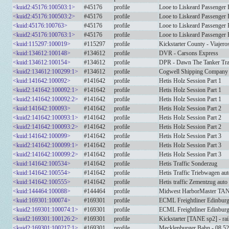
<kuid2:45176:100503:1>
#45176
profile
Looe to Liskeard Passenger
<kuid2:45176:100503:2>
#45176
profile
Looe to Liskeard Passenger
<kuid:45176:100763>
#45176
profile
Looe to Liskeard Passenger
<kuid2:45176:100763:1>
#45176
profile
Looe to Liskeard Passenger
<kuid:115297:100019>
#115297
profile
Kickstarter County - Viajero
<kuid:134612:100148>
#134612
profile
DVR - Carsons Express
<kuid:134612:100154>
#134612
profile
DPR - Dawn The Tanker Trai
<kuid2:134612:100299:1>
#134612
profile
Cogwell Shipping Company -
<kuid:141642:100092>
#141642
profile
Hetis Holz Session Part 1
<kuid2:141642:100092:1>
#141642
profile
Hetis Holz Session Part 1
<kuid2:141642:100092:2>
#141642
profile
Hetis Holz Session Part 1
<kuid:141642:100093>
#141642
profile
Hetis Holz Session Part 2
<kuid2:141642:100093:1>
#141642
profile
Hetis Holz Session Part 2
<kuid2:141642:100093:2>
#141642
profile
Hetis Holz Session Part 2
<kuid:141642:100099>
#141642
profile
Hetis Holz Session Part 3
<kuid2:141642:100099:1>
#141642
profile
Hetis Holz Session Part 3
<kuid2:141642:100099:2>
#141642
profile
Hetis Holz Session Part 3
<kuid:141642:100534>
#141642
profile
Hetis Traffic Sonderzug
<kuid:141642:100554>
#141642
profile
Hetis Traffic Triebwagen au
<kuid:141642:100555>
#141642
profile
Hetis traffic Zementzug auto
<kuid:144464:100088>
#144464
profile
Midwest HarborMaster TA
<kuid:169301:100074>
#169301
profile
ECML Freightliner Edinburg
<kuid2:169301:100074:1>
#169301
profile
ECML Freightliner Edinburg
<kuid2:169301:100126:2>
#169301
profile
Kickstarter [TANE sp2] - ra
<kuid2:169301:100217:1>
#169301
profile
Mecklenburger Bahn - 08.52