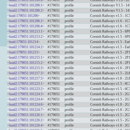
<kuid2:179051:101199:6>
#179051
profile
Cornish Railways V1.8 - 2L
<kuid2:179051:101200:1>
#179051
profile
Cornish Railways V1.5 - 14
<kuid2:179051:101200:2>
#179051
profile
Cornish Railways V1.5 - 14
<kuid:179051:101206>
#179051
profile
Cornish Railways v1.5 - 1
<kuid2:179051:101206:2>
#179051
profile
Cornish Railways v1.6 - 1
<kuid2:179051:101206:4>
#179051
profile
Cornish Railways v1.6 - 1
<kuid2:179051:101213:1>
#179051
profile
Cornish Railways v1.5 - 6P
<kuid2:179051:101213:2>
#179051
profile
Cornish Railways v1.5 - 6P
<kuid:179051:101214>
#179051
profile
Cornish Railways v1.5 - Ear
<kuid2:179051:101214:2>
#179051
profile
Cornish Railways v1.5 - Ear
<kuid:179051:101215>
#179051
profile
Cornish Railways v1.5 - 2P
<kuid2:179051:101215:1>
#179051
profile
Cornish Railways v1.5 - 2P
<kuid2:179051:101215:2>
#179051
profile
Cornish Railways v1.6 - 2P
<kuid2:179051:101215:3>
#179051
profile
Cornish Railways v1.6 - 2P
<kuid2:179051:101217:3>
#179051
profile
Cornish Railways v1.5 - 2L
<kuid2:179051:101217:5>
#179051
profile
Cornish Railways v1.8 - 2L
<kuid2:179051:101223:1>
#179051
profile
Cornish Railways v1.5 - 6C
<kuid2:179051:101223:2>
#179051
profile
Cornish Railways v1.5 - 6C
<kuid2:179051:101224:3>
#179051
profile
Cornish Railways v1.5 - 2G
<kuid2:179051:101224:4>
#179051
profile
Cornish Railways v1.5 - 2G
<kuid2:179051:101224:6>
#179051
profile
Cornish Railways v1.8 - 2G
<kuid2:179051:101224:7>
#179051
profile
Cornish Railways v1.8 - 2G
<kuid2:179051:101226:1>
#179051
profile
Cornish Railways v1.5 - 2G
<kuid2:179051:101226:2>
#179051
profile
Cornish Railways v1.5 - 2G
<kuid2:179051:101226:4>
#179051
profile
Cornish Railways v1.8 - 2G