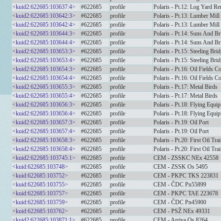
<kuid2:622685:103637:4>
#622685
profile
Polaris - Pt.12: Log Yard Re
<kuid2:622685:103642:3>
#622685
profile
Polaris - Pt.13: Lumber Mill
<kuid2:622685:103642:4>
#622685
profile
Polaris - Pt.13: Lumber Mill
<kuid2:622685:103644:3>
#622685
profile
Polaris - Pt.14: Suns And Br
<kuid2:622685:103644:4>
#622685
profile
Polaris - Pt.14: Suns And Br
<kuid2:622685:103653:3>
#622685
profile
Polaris - Pt.15: Steeling Bri
<kuid2:622685:103653:4>
#622685
profile
Polaris - Pt.15: Steeling Bri
<kuid2:622685:103654:3>
#622685
profile
Polaris - Pt.16: Oil Fields C
<kuid2:622685:103654:4>
#622685
profile
Polaris - Pt.16: Oil Fields C
<kuid2:622685:103655:3>
#622685
profile
Polaris - Pt.17: Metal Birds
<kuid2:622685:103655:4>
#622685
profile
Polaris - Pt.17: Metal Birds
<kuid2:622685:103656:3>
#622685
profile
Polaris - Pt.18: Flying Equi
<kuid2:622685:103656:4>
#622685
profile
Polaris - Pt.18: Flying Equi
<kuid2:622685:103657:3>
#622685
profile
Polaris - Pt.19: Oil Port
<kuid2:622685:103657:4>
#622685
profile
Polaris - Pt.19: Oil Port
<kuid2:622685:103658:3>
#622685
profile
Polaris - Pt.20: First Oil Tra
<kuid2:622685:103658:4>
#622685
profile
Polaris - Pt.20: First Oil Tra
<kuid2:622685:103745:1>
#622685
profile
CEM - ZSSKC NEx 42558
<kuid:622685:103748>
#622685
profile
CEM - ZSSK Os 5495
<kuid:622685:103752>
#622685
profile
CEM - PKPC TKS 223831
<kuid:622685:103755>
#622685
profile
CEM - ČDC Pn55899
<kuid:622685:103757>
#622685
profile
CEM - PKPC TAE 223678
<kuid:622685:103759>
#622685
profile
CEM - ČDC Pn45900
<kuid:622685:103762>
#622685
profile
CEM - PSŽ NEx 49331
<kuid2:622685:103871:1>
#622685
profile
CEM - Arriva Os 8264