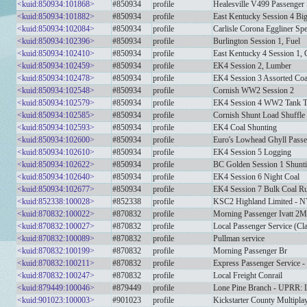
<kuid:850934:101868>
#850934
profile
Healesville V499 Passenger 
<kuid:850934:101882>
#850934
profile
East Kentucky Session 4 B
<kuid:850934:102084>
#850934
profile
Carlisle Corona Eggliner Spe
<kuid:850934:102396>
#850934
profile
Burlington Session 1, Fuel
<kuid:850934:102410>
#850934
profile
East Kentucky 4 Session 1, 
<kuid:850934:102459>
#850934
profile
EK4 Session 2, Lumber
<kuid:850934:102478>
#850934
profile
EK4 Session 3 Assorted Coa
<kuid:850934:102548>
#850934
profile
Cornish WW2 Session 2
<kuid:850934:102579>
#850934
profile
EK4 Session 4 WW2 Tank T
<kuid:850934:102585>
#850934
profile
Cornish Shunt Load Shuffle
<kuid:850934:102593>
#850934
profile
EK4 Coal Shunting
<kuid:850934:102600>
#850934
profile
Euro's Lowhead Ghyll Passe
<kuid:850934:102610>
#850934
profile
EK4 Session 5 Logging
<kuid:850934:102622>
#850934
profile
BC Golden Session 1 Shunt
<kuid:850934:102640>
#850934
profile
EK4 Session 6 Night Coal
<kuid:850934:102677>
#850934
profile
EK4 Session 7 Bulk Coal R
<kuid:852338:100028>
#852338
profile
KSC2 Highland Limited - N
<kuid:870832:100022>
#870832
profile
Morning Passenger Ivatt 2
<kuid:870832:100027>
#870832
profile
Local Passenger Service (Cl
<kuid:870832:100089>
#870832
profile
Pullman service
<kuid:870832:100199>
#870832
profile
Morning Passenger Br
<kuid:870832:100211>
#870832
profile
Express Passenger Service -
<kuid:870832:100247>
#870832
profile
Local Freight Conrail
<kuid:879449:100046>
#879449
profile
Lone Pine Branch - UPRR: L
<kuid:901023:100003>
#901023
profile
Kickstarter County Multipla