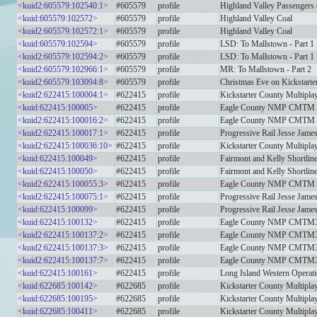
<kuid2:605579:102540:1>
#605579
profile
Highland Valley Passenger
<kuid:605579:102572>
#605579
profile
Highland Valley Coal
<kuid2:605579:102572:1>
#605579
profile
Highland Valley Coal
<kuid:605579:102594>
#605579
profile
LSD: To Mallstown - Part 1
<kuid2:605579:102594:2>
#605579
profile
LSD: To Mallstown - Part 1
<kuid2:605579:102966:1>
#605579
profile
MR: To Mallstown - Part 2
<kuid2:605579:103094:8>
#605579
profile
Christmas Eve on Kickstarte
<kuid2:622415:100004:1>
#622415
profile
Kickstarter County Multipla
<kuid:622415:100005>
#622415
profile
Eagle County NMP CMTM S
<kuid2:622415:100016:2>
#622415
profile
Eagle County NMP CMTM S
<kuid2:622415:100017:1>
#622415
profile
Progressive Rail Jesse Jame
<kuid2:622415:100036:10>
#622415
profile
Kickstarter County Multipla
<kuid:622415:100049>
#622415
profile
Fairmont and Kelly Shortl
<kuid:622415:100050>
#622415
profile
Fairmont and Kelly Short
<kuid2:622415:100055:3>
#622415
profile
Eagle County NMP CMTM S
<kuid2:622415:100075:1>
#622415
profile
Progressive Rail Jesse Jam
<kuid:622415:100099>
#622415
profile
Progressive Rail Jesse Jam
<kuid:622415:100132>
#622415
profile
Eagle County NMP CMTM3
<kuid2:622415:100137:2>
#622415
profile
Eagle County NMP CMTM3 
<kuid2:622415:100137:3>
#622415
profile
Eagle County NMP CMTM3 
<kuid2:622415:100137:7>
#622415
profile
Eagle County NMP CMTM3 
<kuid:622415:100161>
#622415
profile
Long Island Western Oper
<kuid:622685:100142>
#622685
profile
Kickstarter County Multipla
<kuid:622685:100195>
#622685
profile
Kickstarter County Multipla
<kuid:622685:100411>
#622685
profile
Kickstarter County Multipla