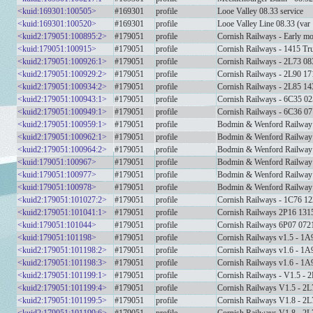
<kuid:169301:100505>
#169301
profile
Looe Valley 08.33 service
<kuid:169301:100520>
#169301
profile
Looe Valley Line 08.33 (var 
<kuid2:179051:100895:2>
#179051
profile
Cornish Railways - Early mo
<kuid:179051:100915>
#179051
profile
Cornish Railways - 1415 Tr
<kuid2:179051:100926:1>
#179051
profile
Cornish Railways - 2L73 08
<kuid2:179051:100929:2>
#179051
profile
Cornish Railways - 2L90 17
<kuid2:179051:100934:2>
#179051
profile
Cornish Railways - 2L85 14
<kuid2:179051:100943:1>
#179051
profile
Cornish Railways - 6C35 0
<kuid2:179051:100949:1>
#179051
profile
Cornish Railways - 6C36 0
<kuid2:179051:100959:1>
#179051
profile
Bodmin & Wenford Railway 
<kuid2:179051:100962:1>
#179051
profile
Bodmin & Wenford Railway 
<kuid2:179051:100964:2>
#179051
profile
Bodmin & Wenford Railway 
<kuid:179051:100967>
#179051
profile
Bodmin & Wenford Railway
<kuid:179051:100977>
#179051
profile
Bodmin & Wenford Railway
<kuid:179051:100978>
#179051
profile
Bodmin & Wenford Railway 
<kuid2:179051:101027:2>
#179051
profile
Cornish Railways - 1C76 1
<kuid2:179051:101041:1>
#179051
profile
Cornish Railways 2P16 131
<kuid:179051:101044>
#179051
profile
Cornish Railways 6P07 0721
<kuid:179051:101198>
#179051
profile
Cornish Railways v1.5 - 1
<kuid2:179051:101198:2>
#179051
profile
Cornish Railways v1.6 - 1
<kuid2:179051:101198:3>
#179051
profile
Cornish Railways v1.6 - 1
<kuid2:179051:101199:1>
#179051
profile
Cornish Railways - V1.5 - 
<kuid2:179051:101199:4>
#179051
profile
Cornish Railways V1.5 - 2L
<kuid2:179051:101199:5>
#179051
profile
Cornish Railways V1.8 - 2L