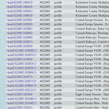
<kuid:622685:100413>
#622685
profile
Kickstarter County Multipla
<kuid:622685:100414>
#622685
profile
Kickstarter County Multipla
<kuid:622685:100491>
#622685
profile
Kickstarter County Multipla
<kuid:622685:100618>
#622685
profile
Kickstarter County Multipla
<kuid:622685:101982>
#622685
profile
Central Europe Session - P
<kuid:622685:102003>
#622685
profile
Central Europe Session - P
<kuid:622685:102982>
#622685
profile
Cornish Railways: Rainy S
<kuid:622685:102983>
#622685
profile
Cornish Railways: Morning
<kuid:622685:102986>
#622685
profile
Cornish Railways: Penzance
<kuid:622685:103015>
#622685
profile
Cornish Railways: Cornish H
<kuid:622685:103050>
#622685
profile
Central Europe V0.99 - (O
<kuid2:622685:103050:2>
#622685
profile
Central Europe V0.99 - (O
<kuid2:622685:103053:2>
#622685
profile
Central Europe V0.99 - (
<kuid:622685:103059>
#622685
profile
Central Europe V0.99 - (Reg
<kuid2:622685:103059:2>
#622685
profile
Central Europe V0.99 - (Reg
<kuid2:622685:103059:3>
#622685
profile
Central Europe V0.99 - (Reg
<kuid2:622685:103066:2>
#622685
profile
Central Europe V0.99 - (Z
<kuid:622685:103073>
#622685
profile
Central Europe V0.99 - (Reg
<kuid2:622685:103073:2>
#622685
profile
Central Europe V0.99 - (Reg
<kuid2:622685:103092:3>
#622685
profile
Central Europe V0.99 - (Z
<kuid2:622685:103122:2>
#622685
profile
Central Europe V0.99 - (DB
<kuid:622685:103364>
#622685
profile
Eagle County Session - Shor
<kuid2:622685:103449:1>
#622685
profile
Central Europe Mini - Work
<kuid2:622685:103449:2>
#622685
profile
Central Europe Mini - Work
<kuid:622685:103451>
#622685
profile
Central Europe Mini - Work