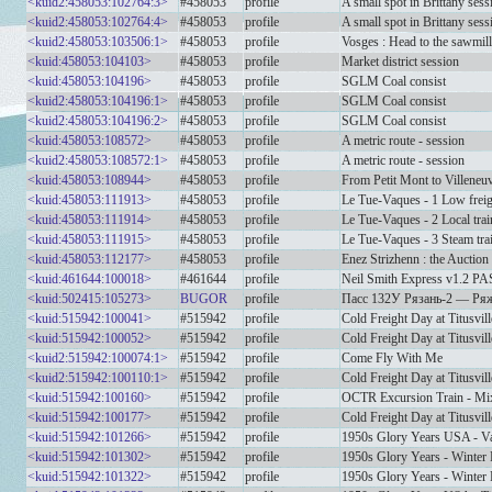
<kuid2:458053:102764:3>
#458053
profile
A small spot in Brittany sess
<kuid2:458053:102764:4>
#458053
profile
A small spot in Brittany sess
<kuid2:458053:103506:1>
#458053
profile
Vosges : Head to the sawmill.
<kuid:458053:104103>
#458053
profile
Market district session
<kuid:458053:104196>
#458053
profile
SGLM Coal consist
<kuid2:458053:104196:1>
#458053
profile
SGLM Coal consist
<kuid2:458053:104196:2>
#458053
profile
SGLM Coal consist
<kuid:458053:108572>
#458053
profile
A metric route - session
<kuid2:458053:108572:1>
#458053
profile
A metric route - session
<kuid:458053:108944>
#458053
profile
From Petit Mont to Villeneu
<kuid:458053:111913>
#458053
profile
Le Tue-Vaques - 1 Low freigh
<kuid:458053:111914>
#458053
profile
Le Tue-Vaques - 2 Local trai
<kuid:458053:111915>
#458053
profile
Le Tue-Vaques - 3 Steam tra
<kuid:458053:112177>
#458053
profile
Enez Strizhenn : the Auction
<kuid:461644:100018>
#461644
profile
Neil Smith Express v1.2 P
<kuid:502415:105273>
BUGOR
profile
Пасс 132У Рязань-2 — Ря
<kuid:515942:100041>
#515942
profile
Cold Freight Day at Titusvil
<kuid:515942:100052>
#515942
profile
Cold Freight Day at Titusvil
<kuid2:515942:100074:1>
#515942
profile
Come Fly With Me
<kuid2:515942:100110:1>
#515942
profile
Cold Freight Day at Titusvill
<kuid:515942:100160>
#515942
profile
OCTR Excursion Train - Mix
<kuid:515942:100177>
#515942
profile
Cold Freight Day at Titusvill
<kuid:515942:101266>
#515942
profile
1950s Glory Years USA - Va
<kuid:515942:101302>
#515942
profile
1950s Glory Years - Winter
<kuid:515942:101322>
#515942
profile
1950s Glory Years - Winter