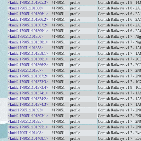
<kuid2:179051:101305:3>
#179051
profile
Cornish Railways v1.8 - 14.
<kuid:179051:101306>
#179051
profile
Cornish Railways v1.6 - 2A1
<kuid2:179051:101306:1>
#179051
profile
Cornish Railways v1.6 - 2A1
<kuid2:179051:101306:2>
#179051
profile
Cornish Railways v1.6 - 2A1
<kuid2:179051:101307:2>
#179051
profile
Cornish Railways v1.6 - 2A2
<kuid2:179051:101309:1>
#179051
profile
Cornish Railways v1.6 - 2A0
<kuid:179051:101350>
#179051
profile
Cornish Railways v1.7 - Nig
<kuid2:179051:101350:1>
#179051
profile
Cornish Railways v1.7 - Nig
<kuid:179051:101358>
#179051
profile
Cornish Railways v1.7 - 1A
<kuid2:179051:101358:1>
#179051
profile
Cornish Railways v1.7 - 1A
<kuid2:179051:101366:1>
#179051
profile
Cornish Railways v1.7 - 2
<kuid2:179051:101366:2>
#179051
profile
Cornish Railways v1.7 - 2
<kuid:179051:101367>
#179051
profile
Cornish Railways v1.7 - 2
<kuid2:179051:101367:2>
#179051
profile
Cornish Railways v1.7 - 2
<kuid2:179051:101373:3>
#179051
profile
Cornish Railways v1.7 - 1
<kuid2:179051:101373:4>
#179051
profile
Cornish Railways v1.9 - 1
<kuid2:179051:101374:1>
#179051
profile
Cornish Railways v1.7 - 1
<kuid2:179051:101374:2>
#179051
profile
Cornish Railways v1.7 - 1
<kuid2:179051:101374:3>
#179051
profile
Cornish Railways v1.7 - 1
<kuid:179051:101393>
#179051
profile
Cornish Railways v1.7 - 2
<kuid2:179051:101393:1>
#179051
profile
Cornish Railways v1.7 - 2
<kuid:179051:101395>
#179051
profile
Cornish Railways v1.7 - 2
<kuid2:179051:101395:1>
#179051
profile
Cornish Railways v1.7 - 2
<kuid:179051:101408>
#179051
profile
Cornish Railways v1.7 - Ev
<kuid2:179051:101408:1>
#179051
profile
Cornish Railways v1.7 - Ev