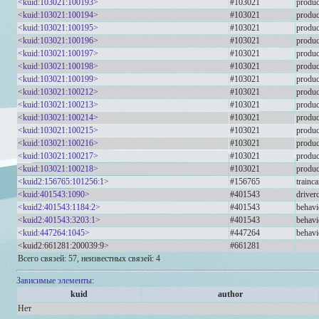
<kuid:103021:100193>
#103021
produc
<kuid:103021:100194>
#103021
produc
<kuid:103021:100195>
#103021
produc
<kuid:103021:100196>
#103021
produc
<kuid:103021:100197>
#103021
produc
<kuid:103021:100198>
#103021
produc
<kuid:103021:100199>
#103021
produc
<kuid:103021:100212>
#103021
produc
<kuid:103021:100213>
#103021
produc
<kuid:103021:100214>
#103021
produc
<kuid:103021:100215>
#103021
produc
<kuid:103021:100216>
#103021
produc
<kuid:103021:100217>
#103021
produc
<kuid:103021:100218>
#103021
produc
<kuid2:156765:101256:1>
#156765
trainca
<kuid:401543:1090>
#401543
drive
<kuid2:401543:1184:2>
#401543
behavi
<kuid2:401543:3203:1>
#401543
behavi
<kuid:447264:1045>
#447264
behavi
<kuid2:661281:200039:9>
#661281
Всего связей: 57, неизвестных связей: 4
Зависимые элементы:
kuid
author
Нет