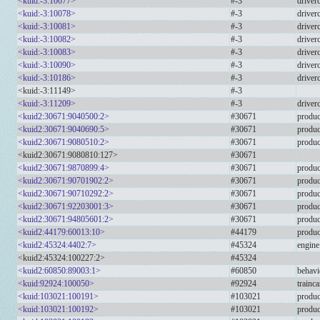
<kuid:-3:10077>
#-3
drive
<kuid:-3:10078>
#-3
drive
<kuid:-3:10081>
#-3
drive
<kuid:-3:10082>
#-3
drive
<kuid:-3:10083>
#-3
drive
<kuid:-3:10090>
#-3
drive
<kuid:-3:10186>
#-3
drive
<kuid:-3:11149>
#-3
<kuid:-3:11209>
#-3
drive
<kuid2:30671:9040500:2>
#30671
produc
<kuid2:30671:9040690:5>
#30671
produc
<kuid2:30671:9080510:2>
#30671
produc
<kuid2:30671:9080810:127>
#30671
<kuid2:30671:9870899:4>
#30671
produc
<kuid2:30671:90701902:2>
#30671
produc
<kuid2:30671:90710292:2>
#30671
produc
<kuid2:30671:92203001:3>
#30671
produc
<kuid2:30671:94805601:2>
#30671
produc
<kuid2:44179:60013:10>
#44179
produc
<kuid2:45324:4402:7>
#45324
engine
<kuid2:45324:100227:2>
#45324
<kuid2:60850:89003:1>
#60850
behavi
<kuid:92924:100050>
#92924
trainca
<kuid:103021:100191>
#103021
produc
<kuid:103021:100192>
#103021
produc