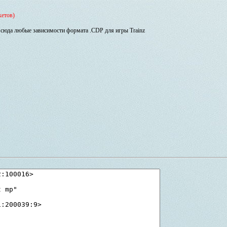
кетов)
сюда любые зависимости формата .CDP для игры Trainz