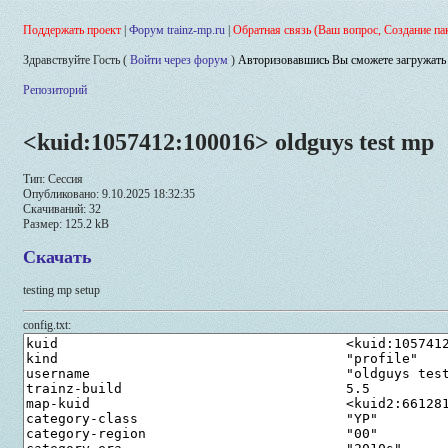
Поддержать проект
|
Форум trainz-mp.ru
|
Обратная связь (Ваш вопрос, Создание па
Здравствуйте Гость (
Войти через форум
)
Авторизовавшись Вы сможете загружать 
Репозиторий
<kuid:1057412:100016> oldguys test mp
Тип: Сессия
Опубликовано: 9.10.2025 18:32:35
Скачиваний: 32
Размер: 125.2 kB
Скачать
testing mp setup
config.txt: