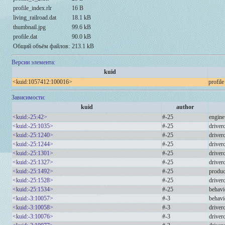
profile_index.rlr
16 B
living_railroad.dat
18.1 kB
thumbnail.jpg
99.6 kB
profile.dat
90.0 kB
Общий объём файлов:
213.1 kB
Версии элемента:
kuid
<kuid:1057412:100016>
profile
Зависимости:
kuid
author
<kuid:-25:42>
#-25
engine
<kuid:-25:1035>
#-25
driver
<kuid:-25:1240>
#-25
driver
<kuid:-25:1244>
#-25
driver
<kuid:-25:1301>
#-25
drive
<kuid:-25:1327>
#-25
drive
<kuid:-25:1492>
#-25
produc
<kuid:-25:1528>
#-25
drive
<kuid:-25:1534>
#-25
behavi
<kuid:-3:10057>
#-3
behavi
<kuid:-3:10058>
#-3
drive
<kuid:-3:10076>
#-3
drive