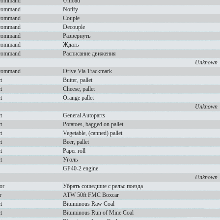
rcommand
Unload
rcommand
Notify
rcommand
Couple
rcommand
Decouple
rcommand
Развернуть
rcommand
Ждать
rcommand
Расписание движения
Unknown
rcommand
Drive Via Trackmark
t
Butter, pallet
t
Cheese, pallet
t
Orange pallet
Unknown
t
General Autoparts
t
Potatoes, bagged on pallet
t
Vegetable, (canned) pallet
t
Beer, pallet
t
Paper roll
t
Уголь
GP40-2 engine
Unknown
or
Убрать сошедшие с рельс поезда
r
ATW 50ft FMC Boxcar
t
Bituminous Raw Coal
t
Bituminous Run of Mine Coal