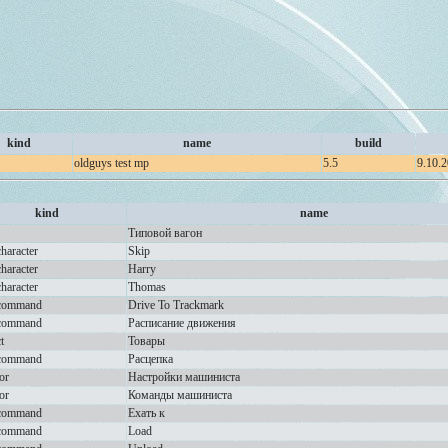
kind
name
build
oldguys test mp
5.5
9.10.2
kind
name
Типовой вагон
character
Skip
character
Harry
character
Thomas
rcommand
Drive To Trackmark
rcommand
Расписание движения
t
Товары
rcommand
Расцепка
or
Настройки машиниста
or
Команды машиниста
rcommand
Ехать к
rcommand
Load