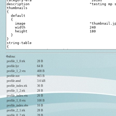
Файлы:
profile_1_0.trk
28 B
profile.lyr
64 B
profile_1_2.vtx
408 B
profile.not
965 B
profile.amd
3.6 kB
profile_index.trk
36 B
profile_1_2.trk
28 B
profile_index.vtx
26 B
profile_1_0.vtx
108 B
profile_index.obs
16 B
profile_2_1.trk
28 B
profile_0_2.trk
28 B