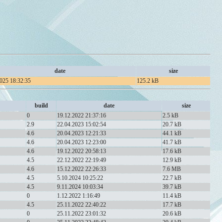
date
size
025 18:32:35
125.2 kB
build
date
size
0
19.12.2022 21:37:16
2.5 kB
2.9
22.04.2023 15:02:54
20.7 kB
4.6
20.04.2023 12:21:33
44.1 kB
4.6
20.04.2023 12:23:00
41.7 kB
4.6
19.12.2022 20:58:13
17.6 kB
4.5
22.12.2022 22:19:49
12.9 kB
4.6
15.12.2022 22:26:33
7.6 MB
4.5
5.10.2024 10:25:22
22.7 kB
4.5
9.11.2024 10:03:34
39.7 kB
0
1.12.2022 1:16:49
11.4 kB
4.5
25.11.2022 22:40:22
17.7 kB
0
25.11.2022 23:01:32
20.6 kB