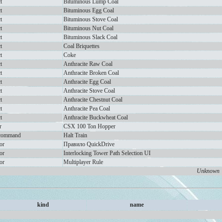
t
Bituminous Lump Coal
t
Bituminous Egg Coal
t
Bituminous Stove Coal
t
Bituminous Nut Coal
t
Bituminous Slack Coal
t
Coal Briquettes
t
Coke
t
Anthracite Raw Coal
t
Anthracite Broken Coal
t
Anthracite Egg Coal
t
Anthracite Stove Coal
t
Anthracite Chestnut Coal
t
Anthracite Pea Coal
t
Anthracite Buckwheat Coal
r
CSX 100 Ton Hopper
rcommand
Halt Train
or
Правило QuickDrive
or
Interlocking Tower Path Selection UI
or
Multiplayer Rule
Unknown
kind
name