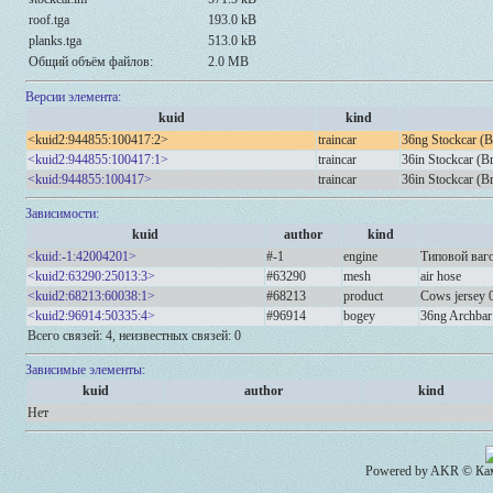
roof.tga
193.0 kB
planks.tga
513.0 kB
Общий объём файлов:
2.0 MB
Версии элемента:
kuid
kind
<kuid2:944855:100417:2>
traincar
36ng Stockcar (
<kuid2:944855:100417:1>
traincar
36in Stockcar (
<kuid:944855:100417>
traincar
36in Stockcar (
Зависимости:
kuid
author
kind
<kuid:-1:42004201>
#-1
engine
Типовой ваг
<kuid2:63290:25013:3>
#63290
mesh
air hose
<kuid2:68213:60038:1>
#68213
product
Cows jersey 
<kuid2:96914:50335:4>
#96914
bogey
36ng Archbar
Всего связей: 4, неизвестных связей: 0
Зависимые элементы:
kuid
author
kind
Нет
Powered by AKR © Кам