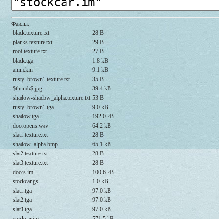
Файлы:
black.texture.txt
28 B
planks.texture.txt
29 B
roof.texture.txt
27 B
black.tga
1.8 kB
anim.kin
9.1 kB
rusty_brown1.texture.txt
35 B
$thumb$.jpg
39.4 kB
shadow-shadow_alpha.texture.txt
53 B
rusty_brown1.tga
9.0 kB
shadow.tga
192.0 kB
dooropens.wav
64.2 kB
slat1.texture.txt
28 B
shadow_alpha.bmp
65.1 kB
slat2.texture.txt
28 B
slat3.texture.txt
28 B
doors.im
100.6 kB
stockcar.gs
1.0 kB
slat1.tga
97.0 kB
slat2.tga
97.0 kB
slat3.tga
97.0 kB
stockcar.im
571.5 kB