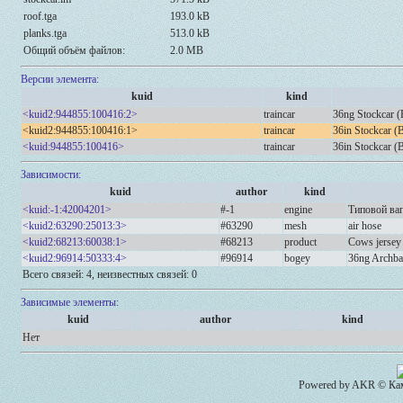
roof.tga
193.0 kB
planks.tga
513.0 kB
Общий объём файлов:
2.0 MB
Версии элемента:
kuid
kind
<kuid2:944855:100416:2>
traincar
36ng Stockcar (
<kuid2:944855:100416:1>
traincar
36in Stockcar (
<kuid:944855:100416>
traincar
36in Stockcar (
Зависимости:
kuid
author
kind
<kuid:-1:42004201>
#-1
engine
Типовой ва
<kuid2:63290:25013:3>
#63290
mesh
air hose
<kuid2:68213:60038:1>
#68213
product
Cows jersey
<kuid2:96914:50333:4>
#96914
bogey
36ng Archba
Всего связей: 4, неизвестных связей: 0
Зависимые элементы:
kuid
author
kind
Нет
Powered by AKR © Кам