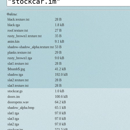
Файлы:
black.texture.txt
28 B
black.tga
1.8 kB
roof.texture.txt
27 B
rusty_brown1.texture.txt
35 B
anim.kin
9.1 kB
shadow-shadow_alpha.texture.txt
53 B
planks.texture.txt
29 B
rusty_brown1.tga
9.0 kB
slat1.texture.txt
28 B
$thumb$.jpg
41.2 kB
shadow.tga
192.0 kB
slat2.texture.txt
28 B
slat3.texture.txt
28 B
stockcar.gs
1.0 kB
doors.im
100.6 kB
dooropens.wav
64.2 kB
shadow_alpha.bmp
65.1 kB
slat1.tga
97.0 kB
slat3.tga
97.0 kB
slat2.tga
97.0 kB
stockcar.im
571.5 kB