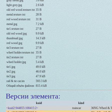
gray metal.jpg
5.0 kB
light grey.jpg
2.6 kB
old red wood.texture.txt
35 B
metal.texture.txt
28 B
red wood.texture.txt
31 B
metal.jpg
7.2 kB
tie1.texture.txt
27 B
old red wood.jpg
9.9 kB
thumbnail.jpg
14.3 kB
red wood.jpg
9.9 kB
tie3.texture.txt
27 B
wheel holder.texture.txt
35 B
tie2.texture.txt
27 B
wheel holder.jpg
5.4 kB
tie1.jpg
49.0 kB
tie2.jpg
46.0 kB
tie3.jpg
47.9 kB
rail & tie car.im
593.3 kB
Общий объём файлов:
815.4 kB
Версии элемента:
kuid
kind
<kuid2:944855:100415:2>
traincar
36NG Wheel & T