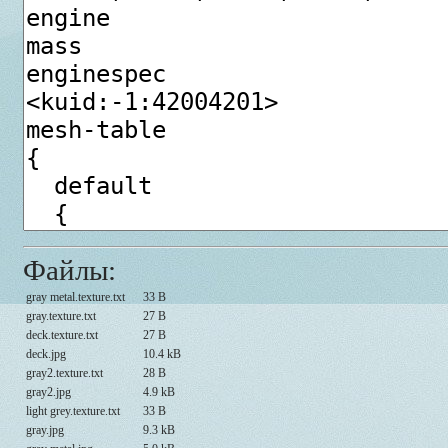
Файлы:
gray metal.texture.txt
33 B
gray.texture.txt
27 B
deck.texture.txt
27 B
deck.jpg
10.4 kB
gray2.texture.txt
28 B
gray2.jpg
4.9 kB
light grey.texture.txt
33 B
gray.jpg
9.3 kB