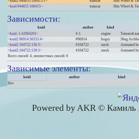
<kuid2:944855:100415:1>
traincar
36in Wheel & Tie
<kuid:944855:100415>
traincar
36in Wheel & Tie
Зависимости:
kuid
author
kind
<kuid:-1:42004201>
#-1
engine
Типовой ва
<kuid2:96914:50333:4>
#96914
bogey
36ng Archba
<kuid2:104722:136:3>
#104722
mesh
Animated bra
<kuid2:104722:139:3>
#104722
mesh
Animated bra
Всего связей: 4, неизвестных связей: 0
Зависимые элементы:
kuid
author
kind
Нет
Powered by AKR © Камиль А