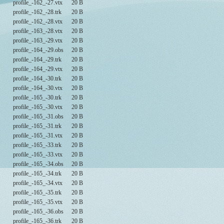
profile_-162_-27.vtx
20 B
profile_-162_-28.trk
20 B
profile_-162_-28.vtx
20 B
profile_-163_-28.vtx
20 B
profile_-163_-29.vtx
20 B
profile_-164_-29.obs
20 B
profile_-164_-29.trk
20 B
profile_-164_-29.vtx
20 B
profile_-164_-30.trk
20 B
profile_-164_-30.vtx
20 B
profile_-165_-30.trk
20 B
profile_-165_-30.vtx
20 B
profile_-165_-31.obs
20 B
profile_-165_-31.trk
20 B
profile_-165_-31.vtx
20 B
profile_-165_-33.trk
20 B
profile_-165_-33.vtx
20 B
profile_-165_-34.obs
20 B
profile_-165_-34.trk
20 B
profile_-165_-34.vtx
20 B
profile_-165_-35.trk
20 B
profile_-165_-35.vtx
20 B
profile_-165_-36.obs
20 B
profile_-165_-36.trk
20 B