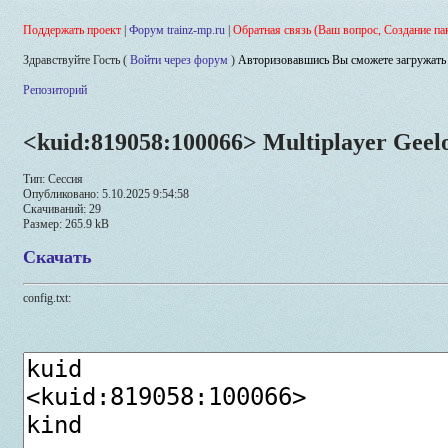
Поддержать проект
|
Форум trainz-mp.ru
|
Обратная связь (Ваш вопрос, Создание па
Здравствуйте Гость (
Войти через форум
)
Авторизовавшись Вы сможете загружать 
Репозиторий
<kuid:819058:100066> Multiplayer Geel
Тип: Сессия
Опубликовано: 5.10.2025 9:54:58
Скачиваний: 29
Размер: 265.9 kB
Скачать
config.txt: