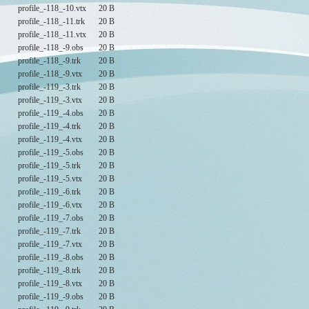
profile_-118_-10.vtx
20 B
profile_-118_-11.trk
20 B
profile_-118_-11.vtx
20 B
profile_-118_-9.obs
20 B
profile_-118_-9.trk
20 B
profile_-118_-9.vtx
20 B
profile_-119_-3.trk
20 B
profile_-119_-3.vtx
20 B
profile_-119_-4.obs
20 B
profile_-119_-4.trk
20 B
profile_-119_-4.vtx
20 B
profile_-119_-5.obs
20 B
profile_-119_-5.trk
20 B
profile_-119_-5.vtx
20 B
profile_-119_-6.trk
20 B
profile_-119_-6.vtx
20 B
profile_-119_-7.obs
20 B
profile_-119_-7.trk
20 B
profile_-119_-7.vtx
20 B
profile_-119_-8.obs
20 B
profile_-119_-8.trk
20 B
profile_-119_-8.vtx
20 B
profile_-119_-9.obs
20 B