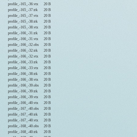
profile_-165_-36.vtx
20 B
profile_-165_-37.trk
20 B
profile_-165_-37.vtx
20 B
profile_-165_-38.trk
20 B
profile_-165_-38.vtx
20 B
profile_-166_-31.trk
20 B
profile_-166_-31.vtx
20 B
profile_-166_-32.obs
20 B
profile_-166_-32.trk
20 B
profile_-166_-32.vtx
20 B
profile_-166_-33.trk
20 B
profile_-166_-33.vtx
20 B
profile_-166_-38.trk
20 B
profile_-166_-38.vtx
20 B
profile_-166_-39.obs
20 B
profile_-166_-39.trk
20 B
profile_-166_-39.vtx
20 B
profile_-166_-40.vtx
20 B
profile_-167_-40.obs
20 B
profile_-167_-40.trk
20 B
profile_-167_-40.vtx
20 B
profile_-168_-40.obs
20 B
profile_-168_-40.trk
20 B