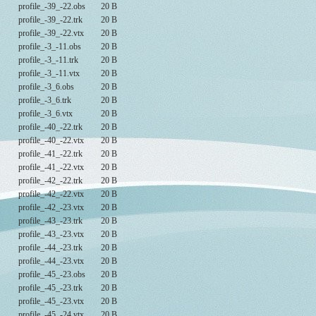
profile_-39_-22.obs
20 B
profile_-39_-22.trk
20 B
profile_-39_-22.vtx
20 B
profile_-3_-11.obs
20 B
profile_-3_-11.trk
20 B
profile_-3_-11.vtx
20 B
profile_-3_6.obs
20 B
profile_-3_6.trk
20 B
profile_-3_6.vtx
20 B
profile_-40_-22.trk
20 B
profile_-40_-22.vtx
20 B
profile_-41_-22.trk
20 B
profile_-41_-22.vtx
20 B
profile_-42_-22.trk
20 B
profile_-42_-22.vtx
20 B
profile_-42_-23.vtx
20 B
profile_-43_-23.trk
20 B
profile_-43_-23.vtx
20 B
profile_-44_-23.trk
20 B
profile_-44_-23.vtx
20 B
profile_-45_-23.obs
20 B
profile_-45_-23.trk
20 B
profile_-45_-23.vtx
20 B
profile_-45_-24.vtx
20 B