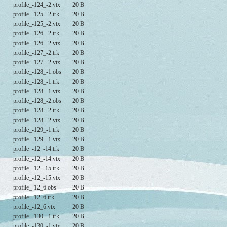
profile_-124_-2.vtx
20 B
profile_-125_-2.trk
20 B
profile_-125_-2.vtx
20 B
profile_-126_-2.trk
20 B
profile_-126_-2.vtx
20 B
profile_-127_-2.trk
20 B
profile_-127_-2.vtx
20 B
profile_-128_-1.obs
20 B
profile_-128_-1.trk
20 B
profile_-128_-1.vtx
20 B
profile_-128_-2.obs
20 B
profile_-128_-2.trk
20 B
profile_-128_-2.vtx
20 B
profile_-129_-1.trk
20 B
profile_-129_-1.vtx
20 B
profile_-12_-14.trk
20 B
profile_-12_-14.vtx
20 B
profile_-12_-15.trk
20 B
profile_-12_-15.vtx
20 B
profile_-12_6.obs
20 B
profile_-12_6.trk
20 B
profile_-12_6.vtx
20 B
profile_-130_-1.trk
20 B
profile_-130_-1.vtx
20 B