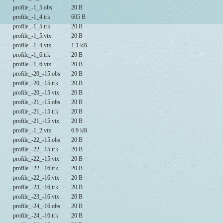
profile_-1_5.obs
20 B
profile_-1_4.trk
605 B
profile_-1_5.trk
20 B
profile_-1_5.vtx
20 B
profile_-1_4.vtx
1.1 kB
profile_-1_6.trk
20 B
profile_-1_6.vtx
20 B
profile_-20_-15.obs
20 B
profile_-20_-15.trk
20 B
profile_-20_-15.vtx
20 B
profile_-21_-15.obs
20 B
profile_-21_-15.trk
20 B
profile_-21_-15.vtx
20 B
profile_-1_2.vtx
6.9 kB
profile_-22_-15.obs
20 B
profile_-22_-15.trk
20 B
profile_-22_-15.vtx
20 B
profile_-22_-16.trk
20 B
profile_-22_-16.vtx
20 B
profile_-23_-16.trk
20 B
profile_-23_-16.vtx
20 B
profile_-24_-16.obs
20 B
profile_-24_-16.trk
20 B