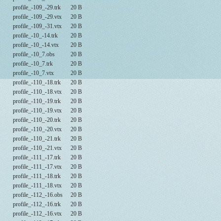
profile_-109_-29.trk
20 B
profile_-109_-29.vtx
20 B
profile_-109_-31.vtx
20 B
profile_-10_-14.trk
20 B
profile_-10_-14.vtx
20 B
profile_-10_7.obs
20 B
profile_-10_7.trk
20 B
profile_-10_7.vtx
20 B
profile_-110_-18.trk
20 B
profile_-110_-18.vtx
20 B
profile_-110_-19.trk
20 B
profile_-110_-19.vtx
20 B
profile_-110_-20.trk
20 B
profile_-110_-20.vtx
20 B
profile_-110_-21.trk
20 B
profile_-110_-21.vtx
20 B
profile_-111_-17.trk
20 B
profile_-111_-17.vtx
20 B
profile_-111_-18.trk
20 B
profile_-111_-18.vtx
20 B
profile_-112_-16.obs
20 B
profile_-112_-16.trk
20 B
profile_-112_-16.vtx
20 B