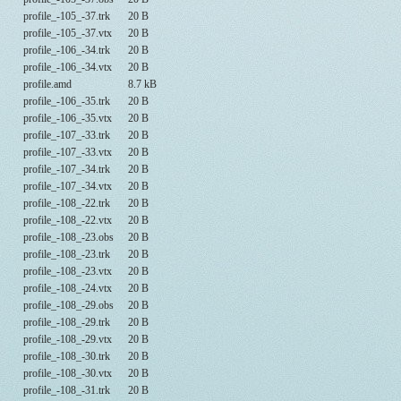
profile_-105_-37.trk
20 B
profile_-105_-37.vtx
20 B
profile_-106_-34.trk
20 B
profile_-106_-34.vtx
20 B
profile.amd
8.7 kB
profile_-106_-35.trk
20 B
profile_-106_-35.vtx
20 B
profile_-107_-33.trk
20 B
profile_-107_-33.vtx
20 B
profile_-107_-34.trk
20 B
profile_-107_-34.vtx
20 B
profile_-108_-22.trk
20 B
profile_-108_-22.vtx
20 B
profile_-108_-23.obs
20 B
profile_-108_-23.trk
20 B
profile_-108_-23.vtx
20 B
profile_-108_-24.vtx
20 B
profile_-108_-29.obs
20 B
profile_-108_-29.trk
20 B
profile_-108_-29.vtx
20 B
profile_-108_-30.trk
20 B
profile_-108_-30.vtx
20 B
profile_-108_-31.trk
20 B