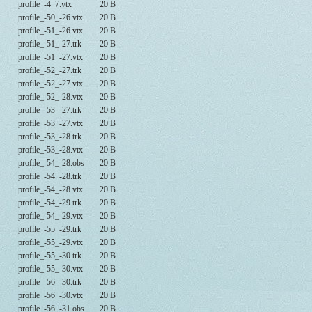
profile_-4_7.vtx
20 B
profile_-50_-26.vtx
20 B
profile_-51_-26.vtx
20 B
profile_-51_-27.trk
20 B
profile_-51_-27.vtx
20 B
profile_-52_-27.trk
20 B
profile_-52_-27.vtx
20 B
profile_-52_-28.vtx
20 B
profile_-53_-27.trk
20 B
profile_-53_-27.vtx
20 B
profile_-53_-28.trk
20 B
profile_-53_-28.vtx
20 B
profile_-54_-28.obs
20 B
profile_-54_-28.trk
20 B
profile_-54_-28.vtx
20 B
profile_-54_-29.trk
20 B
profile_-54_-29.vtx
20 B
profile_-55_-29.trk
20 B
profile_-55_-29.vtx
20 B
profile_-55_-30.trk
20 B
profile_-55_-30.vtx
20 B
profile_-56_-30.trk
20 B
profile_-56_-30.vtx
20 B
profile_-56_-31.obs
20 B