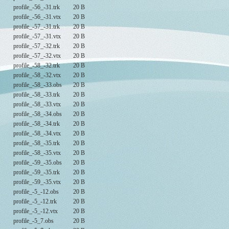
profile_-56_-31.trk
20 B
profile_-56_-31.vtx
20 B
profile_-57_-31.trk
20 B
profile_-57_-31.vtx
20 B
profile_-57_-32.trk
20 B
profile_-57_-32.vtx
20 B
profile_-58_-32.trk
20 B
profile_-58_-32.vtx
20 B
profile_-58_-33.obs
20 B
profile_-58_-33.trk
20 B
profile_-58_-33.vtx
20 B
profile_-58_-34.obs
20 B
profile_-58_-34.trk
20 B
profile_-58_-34.vtx
20 B
profile_-58_-35.trk
20 B
profile_-58_-35.vtx
20 B
profile_-59_-35.obs
20 B
profile_-59_-35.trk
20 B
profile_-59_-35.vtx
20 B
profile_-5_-12.obs
20 B
profile_-5_-12.trk
20 B
profile_-5_-12.vtx
20 B
profile_-5_7.obs
20 B