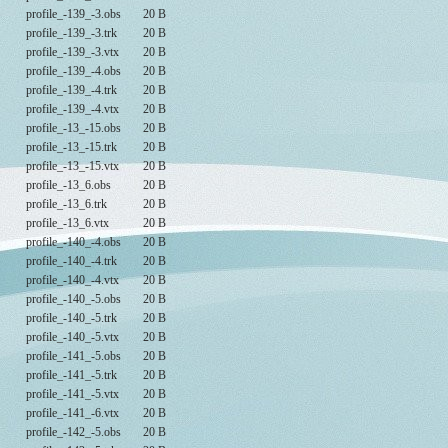
profile_-139_-3.obs
20 B
profile_-139_-3.trk
20 B
profile_-139_-3.vtx
20 B
profile_-139_-4.obs
20 B
profile_-139_-4.trk
20 B
profile_-139_-4.vtx
20 B
profile_-13_-15.obs
20 B
profile_-13_-15.trk
20 B
profile_-13_-15.vtx
20 B
profile_-13_6.obs
20 B
profile_-13_6.trk
20 B
profile_-13_6.vtx
20 B
profile_-140_-4.obs
20 B
profile_-140_-4.trk
20 B
profile_-140_-4.vtx
20 B
profile_-140_-5.obs
20 B
profile_-140_-5.trk
20 B
profile_-140_-5.vtx
20 B
profile_-141_-5.obs
20 B
profile_-141_-5.trk
20 B
profile_-141_-5.vtx
20 B
profile_-141_-6.vtx
20 B
profile_-142_-5.obs
20 B