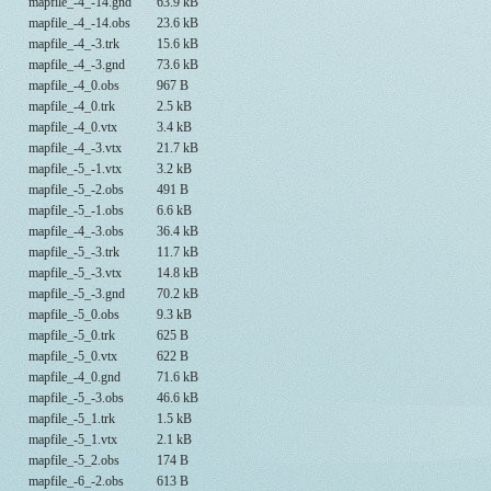
mapfile_-4_-14.gnd
63.9 kB
mapfile_-4_-14.obs
23.6 kB
mapfile_-4_-3.trk
15.6 kB
mapfile_-4_-3.gnd
73.6 kB
mapfile_-4_0.obs
967 B
mapfile_-4_0.trk
2.5 kB
mapfile_-4_0.vtx
3.4 kB
mapfile_-4_-3.vtx
21.7 kB
mapfile_-5_-1.vtx
3.2 kB
mapfile_-5_-2.obs
491 B
mapfile_-5_-1.obs
6.6 kB
mapfile_-4_-3.obs
36.4 kB
mapfile_-5_-3.trk
11.7 kB
mapfile_-5_-3.vtx
14.8 kB
mapfile_-5_-3.gnd
70.2 kB
mapfile_-5_0.obs
9.3 kB
mapfile_-5_0.trk
625 B
mapfile_-5_0.vtx
622 B
mapfile_-4_0.gnd
71.6 kB
mapfile_-5_-3.obs
46.6 kB
mapfile_-5_1.trk
1.5 kB
mapfile_-5_1.vtx
2.1 kB
mapfile_-5_2.obs
174 B
mapfile_-6_-2.obs
613 B