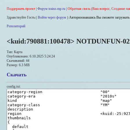
Поддержать проект
|
Форум trainz-mp.ru
|
Обратная связь (Ваш вопрос, Создание па
Здравствуйте Гость (
Войти через форум
)
Авторизовавшись Вы сможете загружать 
Репозиторий
<kuid:790881:100478> NOTDUNFUN-02
Тип: Карта
Опубликовано: 6.10.2025 5:24:24
Скачиваний: 44
Размер: 6.3 MB
Скачать
config.txt: