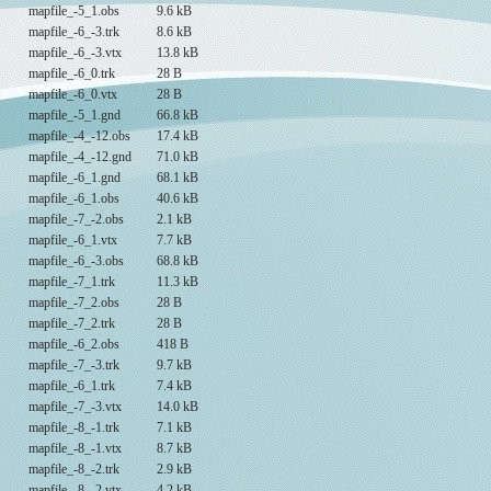
mapfile_-5_1.obs
9.6 kB
mapfile_-6_-3.trk
8.6 kB
mapfile_-6_-3.vtx
13.8 kB
mapfile_-6_0.trk
28 B
mapfile_-6_0.vtx
28 B
mapfile_-5_1.gnd
66.8 kB
mapfile_-4_-12.obs
17.4 kB
mapfile_-4_-12.gnd
71.0 kB
mapfile_-6_1.gnd
68.1 kB
mapfile_-6_1.obs
40.6 kB
mapfile_-7_-2.obs
2.1 kB
mapfile_-6_1.vtx
7.7 kB
mapfile_-6_-3.obs
68.8 kB
mapfile_-7_1.trk
11.3 kB
mapfile_-7_2.obs
28 B
mapfile_-7_2.trk
28 B
mapfile_-6_2.obs
418 B
mapfile_-7_-3.trk
9.7 kB
mapfile_-6_1.trk
7.4 kB
mapfile_-7_-3.vtx
14.0 kB
mapfile_-8_-1.trk
7.1 kB
mapfile_-8_-1.vtx
8.7 kB
mapfile_-8_-2.trk
2.9 kB
mapfile_-8_-2.vtx
4.2 kB