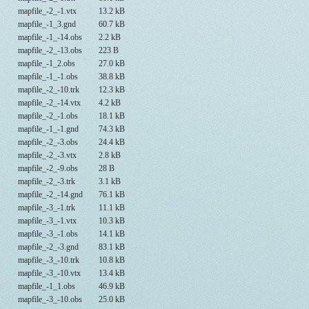
mapfile_-2_-1.vtx
13.2 kB
mapfile_-1_3.gnd
60.7 kB
mapfile_-1_-14.obs
2.2 kB
mapfile_-2_-13.obs
223 B
mapfile_-1_2.obs
27.0 kB
mapfile_-1_-1.obs
38.8 kB
mapfile_-2_-10.trk
12.3 kB
mapfile_-2_-14.vtx
4.2 kB
mapfile_-2_-1.obs
18.1 kB
mapfile_-1_-1.gnd
74.3 kB
mapfile_-2_-3.obs
24.4 kB
mapfile_-2_-3.vtx
2.8 kB
mapfile_-2_-9.obs
28 B
mapfile_-2_-3.trk
3.1 kB
mapfile_-2_-14.gnd
76.1 kB
mapfile_-3_-1.trk
11.1 kB
mapfile_-3_-1.vtx
10.3 kB
mapfile_-3_-1.obs
14.1 kB
mapfile_-2_-3.gnd
83.1 kB
mapfile_-3_-10.trk
10.8 kB
mapfile_-3_-10.vtx
13.4 kB
mapfile_-1_1.obs
46.9 kB
mapfile_-3_-10.obs
25.0 kB