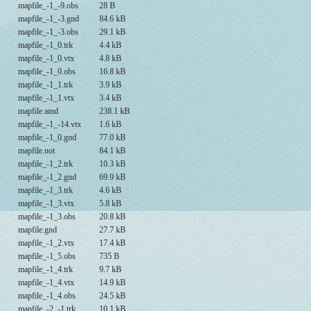
mapfile_-1_-9.obs
28 B
mapfile_-1_-3.gnd
84.6 kB
mapfile_-1_-3.obs
29.1 kB
mapfile_-1_0.trk
4.4 kB
mapfile_-1_0.vtx
4.8 kB
mapfile_-1_0.obs
16.8 kB
mapfile_-1_1.trk
3.9 kB
mapfile_-1_1.vtx
3.4 kB
mapfile.amd
238.1 kB
mapfile_-1_-14.vtx
1.6 kB
mapfile_-1_0.gnd
77.0 kB
mapfile.not
84.1 kB
mapfile_-1_2.trk
10.3 kB
mapfile_-1_2.gnd
69.9 kB
mapfile_-1_3.trk
4.6 kB
mapfile_-1_3.vtx
5.8 kB
mapfile_-1_3.obs
20.8 kB
mapfile.gnd
27.7 kB
mapfile_-1_2.vtx
17.4 kB
mapfile_-1_5.obs
735 B
mapfile_-1_4.trk
9.7 kB
mapfile_-1_4.vtx
14.9 kB
mapfile_-1_4.obs
24.5 kB
mapfile_-2_-1.trk
10.1 kB