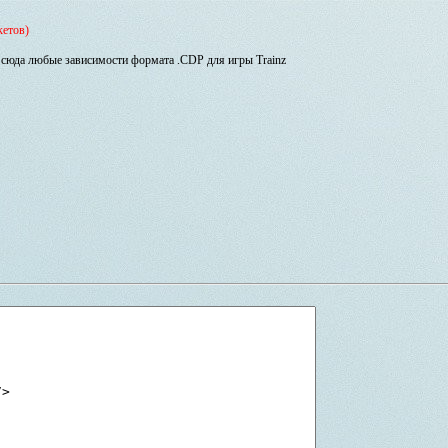
кетов)
сюда любые зависимости формата .CDP для игры Trainz