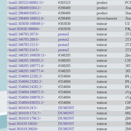
<kuid2:283523:60062:11>
#283523
product
PCS
<kuid2:298469:6504:2>
#298469
product
Лок
<kuid2:298469:6505:2>
#298469
product
Лок
<kuid2:298469:100012:4>
#298469
drivercharacter
Лок
<kuid2:303030:100049:1>
#303030
traincar
UZ 
<kuid:303030:300004>
#303030
traincar
РЖД
<kuid2:346783:207:6>
proton2
traincar
2ТЭ
<kuid2:346783:208:6>
proton2
traincar
2ТЭ
<kuid2:346783:213:5>
proton2
traincar
2ТЭ
<kuid2:346783:214:5>
proton2
traincar
2ТЭ
<kuid2:348205:100050:11>
#348205
traincar
Дву
<kuid2:348205:100595:2>
#348205
traincar
CHS
<kuid2:348205:100771:4>
#348205
traincar
ЭП1
<kuid2:348205:100777:4>
#348205
traincar
ЭП1
<kuid2:354694:22282:2>
#354694
traincar
БЧ 
<kuid2:354694:23282:2>
#354694
traincar
БЧ 
<kuid2:354694:24282:2>
#354694
traincar
БЧ 
<kuid2:354694:100075:3>
#354694
traincar
xVg
<kuid2:354694:100076:3>
#354694
traincar
xVg
<kuid2:354694:830351:2>
#354694
traincar
CHS
<kuid2:361619:24:5>
DUMONT
traincar
ДМ6
<kuid2:361619:1731:7>
DUMONT
traincar
М62
<kuid2:361619:1796:5>
DUMONT
traincar
ДМ6
<kuid:361619:10026>
DUMONT
traincar
2M
<kuid:361619:20026>
DUMONT
traincar
2M6