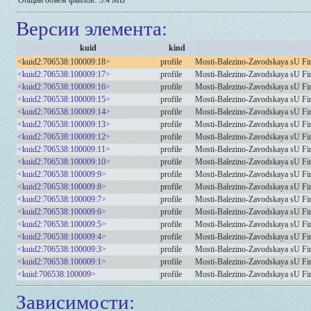
Общий объём файлов:
3.4 MB
Версии элемента:
kuid
kind
<kuid2:706538:100009:18>
profile
Mosti-Balezino-Zavodskaya sU F
<kuid2:706538:100009:17>
profile
Mosti-Balezino-Zavodskaya sU F
<kuid2:706538:100009:16>
profile
Mosti-Balezino-Zavodskaya sU F
<kuid2:706538:100009:15>
profile
Mosti-Balezino-Zavodskaya sU F
<kuid2:706538:100009:14>
profile
Mosti-Balezino-Zavodskaya sU F
<kuid2:706538:100009:13>
profile
Mosti-Balezino-Zavodskaya sU F
<kuid2:706538:100009:12>
profile
Mosti-Balezino-Zavodskaya sU F
<kuid2:706538:100009:11>
profile
Mosti-Balezino-Zavodskaya sU F
<kuid2:706538:100009:10>
profile
Mosti-Balezino-Zavodskaya sU F
<kuid2:706538:100009:9>
profile
Mosti-Balezino-Zavodskaya sU F
<kuid2:706538:100009:8>
profile
Mosti-Balezino-Zavodskaya sU F
<kuid2:706538:100009:7>
profile
Mosti-Balezino-Zavodskaya sU F
<kuid2:706538:100009:6>
profile
Mosti-Balezino-Zavodskaya sU F
<kuid2:706538:100009:5>
profile
Mosti-Balezino-Zavodskaya sU F
<kuid2:706538:100009:4>
profile
Mosti-Balezino-Zavodskaya sU F
<kuid2:706538:100009:3>
profile
Mosti-Balezino-Zavodskaya sU F
<kuid2:706538:100009:1>
profile
Mosti-Balezino-Zavodskaya sU F
<kuid:706538:100009>
profile
Mosti-Balezino-Zavodskaya sU F
Зависимости: