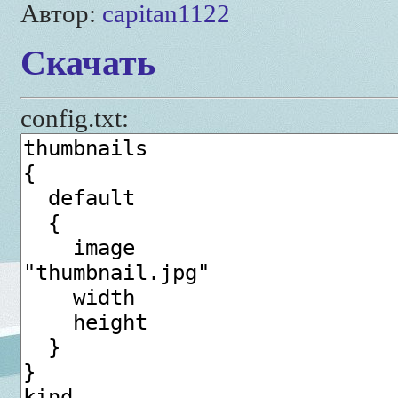
Автор:
capitan1122
Скачать
config.txt: