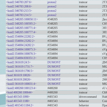
<kuid2:346783:207:6>
proton2
traincar
2ТЭ
<kuid2:346783:208:6>
proton2
traincar
2ТЭ
<kuid2:346783:213:5>
proton2
traincar
2ТЭ
<kuid2:346783:214:5>
proton2
traincar
2ТЭ
<kuid2:348205:100050:11>
#348205
traincar
Дву
<kuid2:348205:100595:2>
#348205
traincar
CHS
<kuid2:348205:100771:4>
#348205
traincar
ЭП1
<kuid2:348205:100777:4>
#348205
traincar
ЭП1
<kuid2:354694:22282:2>
#354694
traincar
БЧ 
<kuid2:354694:23282:2>
#354694
traincar
БЧ 
<kuid2:354694:24282:2>
#354694
traincar
БЧ 
<kuid2:354694:100075:3>
#354694
traincar
xVg
<kuid2:354694:100076:3>
#354694
traincar
xVg
<kuid2:354694:830351:2>
#354694
traincar
CHS
<kuid2:361619:24:5>
DUMONT
traincar
ДМ6
<kuid2:361619:1731:7>
DUMONT
traincar
М62
<kuid2:361619:1796:5>
DUMONT
traincar
ДМ6
<kuid:361619:10026>
DUMONT
traincar
2M
<kuid:361619:20026>
DUMONT
traincar
2M6
<kuid2:361619:100031:4>
DUMONT
traincar
М62
<kuid2:400260:100123:4>
#400260
scenery
sU 
<kuid:400260:100644>
#400260
traincar
ChM
<kuid:401543:1090>
#401543
drivercommand
Halt
<kuid:401543:1180>
#401543
behavior
Con
<kuid2:401543:1184:2>
#401543
behavior
Пра