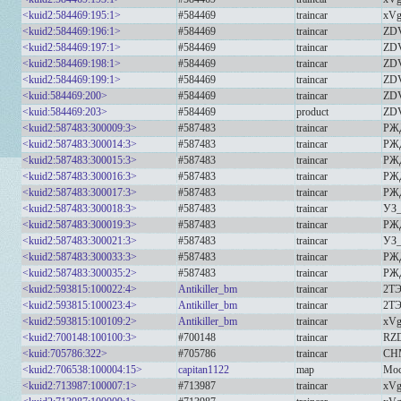
<kuid2:584469:195:1>
#584469
traincar
xVg
<kuid2:584469:196:1>
#584469
traincar
ZDV
<kuid2:584469:197:1>
#584469
traincar
ZDV
<kuid2:584469:198:1>
#584469
traincar
ZDV
<kuid2:584469:199:1>
#584469
traincar
ZDV
<kuid:584469:200>
#584469
traincar
ZDV
<kuid:584469:203>
#584469
product
ZDV
<kuid2:587483:300009:3>
#587483
traincar
РЖД
<kuid2:587483:300014:3>
#587483
traincar
РЖД
<kuid2:587483:300015:3>
#587483
traincar
РЖД
<kuid2:587483:300016:3>
#587483
traincar
РЖД
<kuid2:587483:300017:3>
#587483
traincar
РЖД
<kuid2:587483:300018:3>
#587483
traincar
УЗ_
<kuid2:587483:300019:3>
#587483
traincar
РЖД
<kuid2:587483:300021:3>
#587483
traincar
УЗ_
<kuid2:587483:300033:3>
#587483
traincar
РЖД
<kuid2:587483:300035:2>
#587483
traincar
РЖД
<kuid2:593815:100022:4>
Antikiller_bm
traincar
2ТЭ
<kuid2:593815:100023:4>
Antikiller_bm
traincar
2ТЭ
<kuid2:593815:100109:2>
Antikiller_bm
traincar
xVg
<kuid2:700148:100100:3>
#700148
traincar
RZ
<kuid:705786:322>
#705786
traincar
CH
<kuid2:706538:100004:15>
capitan1122
map
Мос
<kuid2:713987:100007:1>
#713987
traincar
xVg