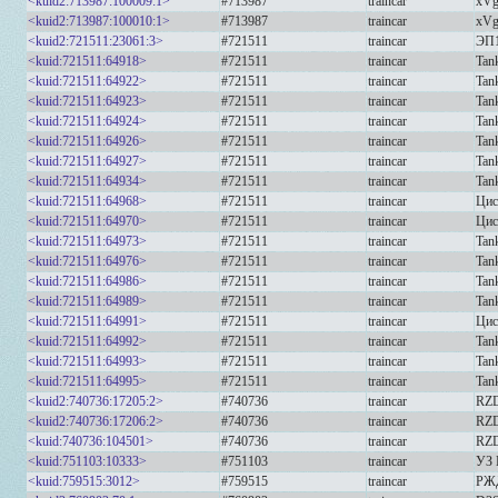
<kuid2:713987:100009:1>
#713987
traincar
xVg
<kuid2:713987:100010:1>
#713987
traincar
xVg
<kuid2:721511:23061:3>
#721511
traincar
ЭП1
<kuid:721511:64918>
#721511
traincar
Tan
<kuid:721511:64922>
#721511
traincar
Tan
<kuid:721511:64923>
#721511
traincar
Tan
<kuid:721511:64924>
#721511
traincar
Tan
<kuid:721511:64926>
#721511
traincar
Tan
<kuid:721511:64927>
#721511
traincar
Tan
<kuid:721511:64934>
#721511
traincar
Tan
<kuid:721511:64968>
#721511
traincar
Цис
<kuid:721511:64970>
#721511
traincar
Цис
<kuid:721511:64973>
#721511
traincar
Tan
<kuid:721511:64976>
#721511
traincar
Tan
<kuid:721511:64986>
#721511
traincar
Tan
<kuid:721511:64989>
#721511
traincar
Tan
<kuid:721511:64991>
#721511
traincar
Цис
<kuid:721511:64992>
#721511
traincar
Tan
<kuid:721511:64993>
#721511
traincar
Tan
<kuid:721511:64995>
#721511
traincar
Tan
<kuid2:740736:17205:2>
#740736
traincar
RZD
<kuid2:740736:17206:2>
#740736
traincar
RZD
<kuid:740736:104501>
#740736
traincar
RZD
<kuid:751103:10333>
#751103
traincar
УЗ 
<kuid:759515:3012>
#759515
traincar
РЖД