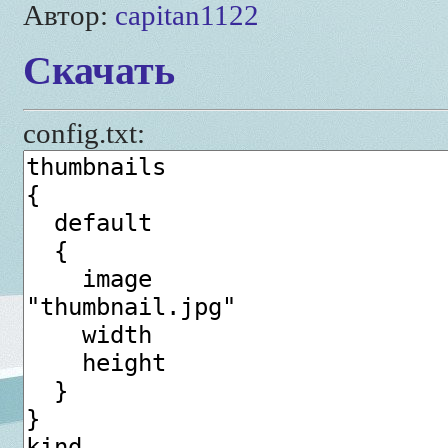
Автор:
capitan1122
Скачать
config.txt: