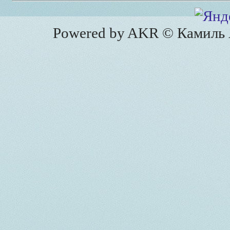
Powered by AKR © Камиль А