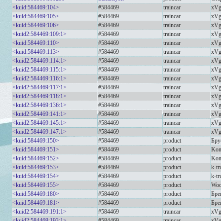
<kuid:584469:104>
#584469
traincar
xVg
<kuid:584469:105>
#584469
traincar
xVg
<kuid:584469:106>
#584469
traincar
xVg
<kuid2:584469:109:1>
#584469
traincar
xVg
<kuid:584469:110>
#584469
traincar
xVg
<kuid:584469:113>
#584469
traincar
xVg
<kuid2:584469:114:1>
#584469
traincar
xVg
<kuid2:584469:115:1>
#584469
traincar
xVg
<kuid2:584469:116:1>
#584469
traincar
xVg
<kuid2:584469:117:1>
#584469
traincar
xVg
<kuid2:584469:118:1>
#584469
traincar
xVg
<kuid2:584469:136:1>
#584469
traincar
xVg
<kuid2:584469:141:1>
#584469
traincar
xVg
<kuid2:584469:145:1>
#584469
traincar
xVg
<kuid2:584469:147:1>
#584469
traincar
xVg
<kuid:584469:150>
#584469
product
Бру
<kuid:584469:151>
#584469
product
Kon
<kuid:584469:152>
#584469
product
Kon
<kuid:584469:153>
#584469
product
k-tr
<kuid:584469:154>
#584469
product
k-tr
<kuid:584469:155>
#584469
product
Woo
<kuid:584469:180>
#584469
product
Бре
<kuid:584469:181>
#584469
product
Бре
<kuid2:584469:191:1>
#584469
traincar
xVg
<kuid2:584469:193:1>
#584469
traincar
xVg