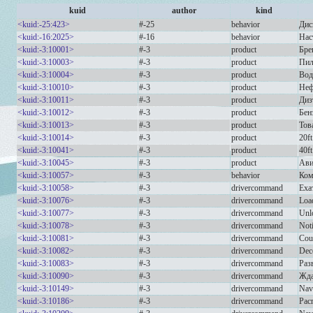
kuid
author
kind
<kuid:-25:423>
#-25
behavior
Дис
<kuid:-16:2025>
#-16
behavior
Нас
<kuid:-3:10001>
#-3
product
Бре
<kuid:-3:10003>
#-3
product
Пил
<kuid:-3:10004>
#-3
product
Вод
<kuid:-3:10010>
#-3
product
Неф
<kuid:-3:10011>
#-3
product
Диз
<kuid:-3:10012>
#-3
product
Бен
<kuid:-3:10013>
#-3
product
Тов
<kuid:-3:10014>
#-3
product
20ft
<kuid:-3:10041>
#-3
product
40ft
<kuid:-3:10045>
#-3
product
Ави
<kuid:-3:10057>
#-3
behavior
Ком
<kuid:-3:10058>
#-3
drivercommand
Еха
<kuid:-3:10076>
#-3
drivercommand
Loa
<kuid:-3:10077>
#-3
drivercommand
Unl
<kuid:-3:10078>
#-3
drivercommand
Not
<kuid:-3:10081>
#-3
drivercommand
Cou
<kuid:-3:10082>
#-3
drivercommand
Dec
<kuid:-3:10083>
#-3
drivercommand
Раз
<kuid:-3:10090>
#-3
drivercommand
Жда
<kuid:-3:10149>
#-3
drivercommand
Nav
<kuid:-3:10186>
#-3
drivercommand
Рас