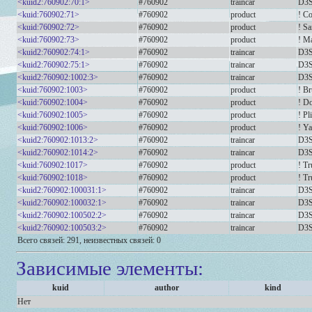
<kuid2:760902:70:1>
#760902
traincar
D3S
<kuid:760902:71>
#760902
product
! Co
<kuid:760902:72>
#760902
product
! S
<kuid:760902:73>
#760902
product
! M
<kuid2:760902:74:1>
#760902
traincar
D3S
<kuid2:760902:75:1>
#760902
traincar
D3S
<kuid2:760902:1002:3>
#760902
traincar
D3S
<kuid:760902:1003>
#760902
product
! Br
<kuid:760902:1004>
#760902
product
! D
<kuid:760902:1005>
#760902
product
! Pl
<kuid:760902:1006>
#760902
product
! Ya
<kuid2:760902:1013:2>
#760902
traincar
D3S
<kuid2:760902:1014:2>
#760902
traincar
D3S
<kuid:760902:1017>
#760902
product
! Tr
<kuid:760902:1018>
#760902
product
! Tr
<kuid2:760902:100031:1>
#760902
traincar
D3S
<kuid2:760902:100032:1>
#760902
traincar
D3S
<kuid2:760902:100502:2>
#760902
traincar
D3S
<kuid2:760902:100503:2>
#760902
traincar
D3S
Всего связей: 291, неизвестных связей: 0
Зависимые элементы:
kuid
author
kind
Нет