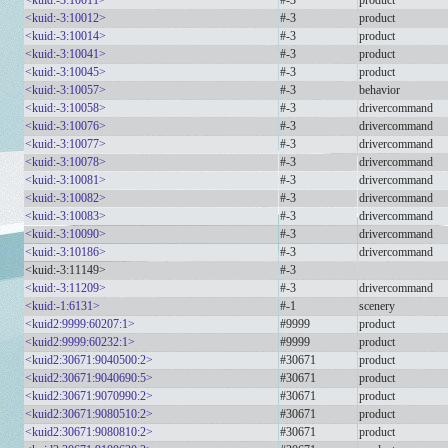
<kuid:-3:10011>
#-3
product
<kuid:-3:10012>
#-3
product
<kuid:-3:10014>
#-3
product
<kuid:-3:10041>
#-3
product
<kuid:-3:10045>
#-3
product
<kuid:-3:10057>
#-3
behavior
<kuid:-3:10058>
#-3
drivercommand
<kuid:-3:10076>
#-3
drivercommand
<kuid:-3:10077>
#-3
drivercommand
<kuid:-3:10078>
#-3
drivercommand
<kuid:-3:10081>
#-3
drivercommand
<kuid:-3:10082>
#-3
drivercommand
<kuid:-3:10083>
#-3
drivercommand
<kuid:-3:10090>
#-3
drivercommand
<kuid:-3:10186>
#-3
drivercommand
<kuid:-3:11149>
#-3
<kuid:-3:11209>
#-3
drivercommand
<kuid:-1:6131>
#-1
scenery
<kuid2:9999:60207:1>
#9999
product
<kuid2:9999:60232:1>
#9999
product
<kuid2:30671:9040500:2>
#30671
product
<kuid2:30671:9040690:5>
#30671
product
<kuid2:30671:9070990:2>
#30671
product
<kuid2:30671:9080510:2>
#30671
product
<kuid2:30671:9080810:2>
#30671
product