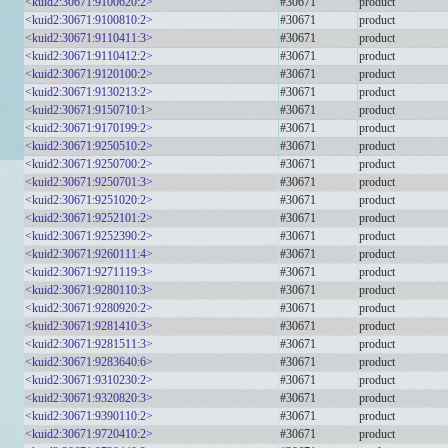
<kuid2:30671:9100620:2>
#30671
product
<kuid2:30671:9100810:2>
#30671
product
<kuid2:30671:9110411:3>
#30671
product
<kuid2:30671:9110412:2>
#30671
product
<kuid2:30671:9120100:2>
#30671
product
<kuid2:30671:9130213:2>
#30671
product
<kuid2:30671:9150710:1>
#30671
product
<kuid2:30671:9170199:2>
#30671
product
<kuid2:30671:9250510:2>
#30671
product
<kuid2:30671:9250700:2>
#30671
product
<kuid2:30671:9250701:3>
#30671
product
<kuid2:30671:9251020:2>
#30671
product
<kuid2:30671:9252101:2>
#30671
product
<kuid2:30671:9252390:2>
#30671
product
<kuid2:30671:9260111:4>
#30671
product
<kuid2:30671:9271119:3>
#30671
product
<kuid2:30671:9280110:3>
#30671
product
<kuid2:30671:9280920:2>
#30671
product
<kuid2:30671:9281410:3>
#30671
product
<kuid2:30671:9281511:3>
#30671
product
<kuid2:30671:9283640:6>
#30671
product
<kuid2:30671:9310230:2>
#30671
product
<kuid2:30671:9320820:3>
#30671
product
<kuid2:30671:9390110:2>
#30671
product
<kuid2:30671:9720410:2>
#30671
product