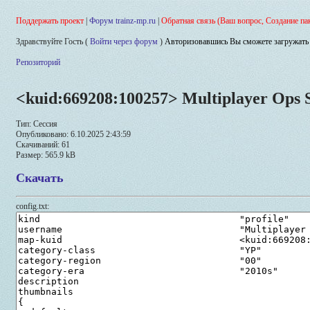
Поддержать проект
|
Форум trainz-mp.ru
|
Обратная связь (Ваш вопрос, Создание па
Здравствуйте Гость (
Войти через форум
)
Авторизовавшись Вы сможете загружать 
Репозиторий
<kuid:669208:100257> Multiplayer Ops S
Тип: Сессия
Опубликовано: 6.10.2025 2:43:59
Скачиваний: 61
Размер: 565.9 kB
Скачать
config.txt: