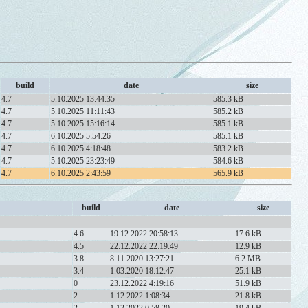
build
date
size
4.7
5.10.2025 13:44:35
585.3 kB
4.7
5.10.2025 11:11:43
585.2 kB
4.7
5.10.2025 15:16:14
585.1 kB
4.7
6.10.2025 5:54:26
585.1 kB
4.7
6.10.2025 4:18:48
583.2 kB
4.7
5.10.2025 23:23:49
584.6 kB
4.7
6.10.2025 2:43:59
565.9 kB
build
date
size
4.6
19.12.2022 20:58:13
17.6 kB
4.5
22.12.2022 22:19:49
12.9 kB
3.8
8.11.2020 13:27:21
6.2 MB
3.4
1.03.2020 18:12:47
25.1 kB
0
23.12.2022 4:19:16
51.9 kB
2
1.12.2022 1:08:34
21.8 kB