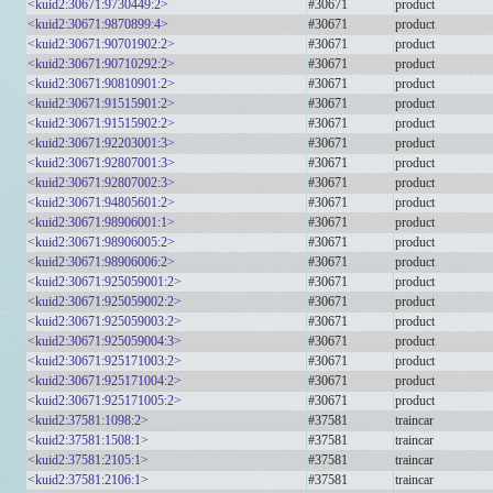
<kuid2:30671:9730449:2>
#30671
product
<kuid2:30671:9870899:4>
#30671
product
<kuid2:30671:90701902:2>
#30671
product
<kuid2:30671:90710292:2>
#30671
product
<kuid2:30671:90810901:2>
#30671
product
<kuid2:30671:91515901:2>
#30671
product
<kuid2:30671:91515902:2>
#30671
product
<kuid2:30671:92203001:3>
#30671
product
<kuid2:30671:92807001:3>
#30671
product
<kuid2:30671:92807002:3>
#30671
product
<kuid2:30671:94805601:2>
#30671
product
<kuid2:30671:98906001:1>
#30671
product
<kuid2:30671:98906005:2>
#30671
product
<kuid2:30671:98906006:2>
#30671
product
<kuid2:30671:925059001:2>
#30671
product
<kuid2:30671:925059002:2>
#30671
product
<kuid2:30671:925059003:2>
#30671
product
<kuid2:30671:925059004:3>
#30671
product
<kuid2:30671:925171003:2>
#30671
product
<kuid2:30671:925171004:2>
#30671
product
<kuid2:30671:925171005:2>
#30671
product
<kuid2:37581:1098:2>
#37581
traincar
<kuid2:37581:1508:1>
#37581
traincar
<kuid2:37581:2105:1>
#37581
traincar
<kuid2:37581:2106:1>
#37581
traincar