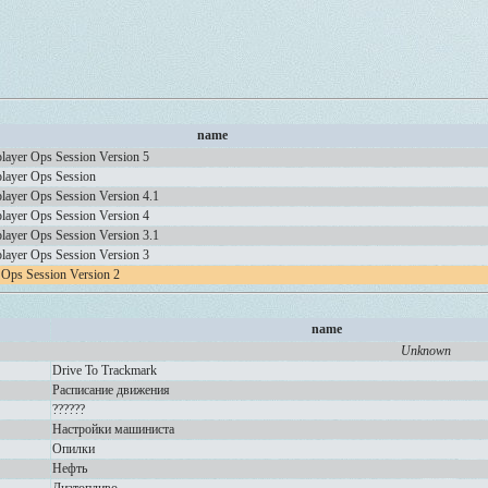
name
layer Ops Session Version 5
layer Ops Session
layer Ops Session Version 4.1
layer Ops Session Version 4
layer Ops Session Version 3.1
layer Ops Session Version 3
 Ops Session Version 2
name
Unknown
Drive To Trackmark
Расписание движения
??????
Настройки машиниста
Опилки
Нефть