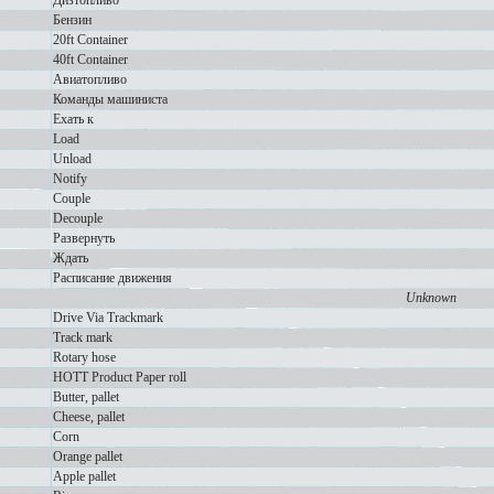
Дизтопливо
Бензин
20ft Container
40ft Container
Авиатопливо
Команды машиниста
Ехать к
Load
Unload
Notify
Couple
Decouple
Развернуть
Ждать
Расписание движения
Unknown
Drive Via Trackmark
Track mark
Rotary hose
HOTT Product Paper roll
Butter, pallet
Cheese, pallet
Corn
Orange pallet
Apple pallet