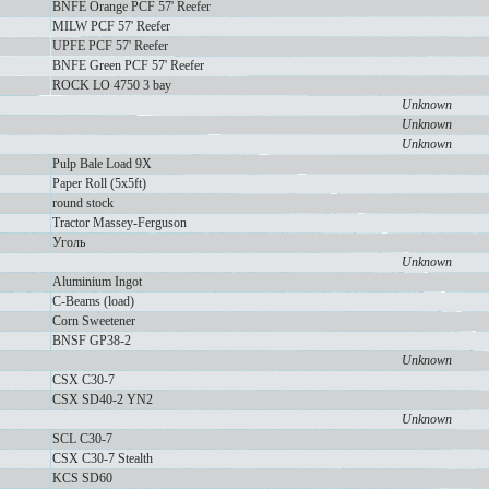
BNFE Orange PCF 57' Reefer
MILW PCF 57' Reefer
UPFE PCF 57' Reefer
BNFE Green PCF 57' Reefer
ROCK LO 4750 3 bay
Unknown
Unknown
Unknown
Pulp Bale Load 9X
Paper Roll (5x5ft)
round stock
Tractor Massey-Ferguson
Уголь
Unknown
Aluminium Ingot
C-Beams (load)
Corn Sweetener
BNSF GP38-2
Unknown
CSX C30-7
CSX SD40-2 YN2
Unknown
SCL C30-7
CSX C30-7 Stealth
KCS SD60