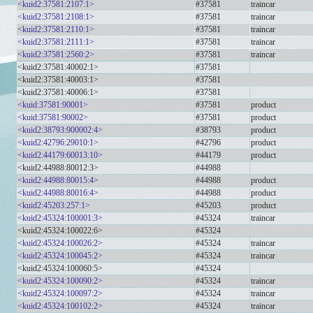
<kuid2:37581:2107:1>
#37581
traincar
<kuid2:37581:2108:1>
#37581
traincar
<kuid2:37581:2110:1>
#37581
traincar
<kuid2:37581:2111:1>
#37581
traincar
<kuid2:37581:2560:2>
#37581
traincar
<kuid2:37581:40002:1>
#37581
<kuid2:37581:40003:1>
#37581
<kuid2:37581:40006:1>
#37581
<kuid:37581:90001>
#37581
product
<kuid:37581:90002>
#37581
product
<kuid2:38793:900002:4>
#38793
product
<kuid2:42796:29010:1>
#42796
product
<kuid2:44179:60013:10>
#44179
product
<kuid2:44988:80012:3>
#44988
<kuid2:44988:80015:4>
#44988
product
<kuid2:44988:80016:4>
#44988
product
<kuid2:45203:257:1>
#45203
product
<kuid2:45324:100001:3>
#45324
traincar
<kuid2:45324:100022:6>
#45324
<kuid2:45324:100026:2>
#45324
traincar
<kuid2:45324:100045:2>
#45324
traincar
<kuid2:45324:100060:5>
#45324
<kuid2:45324:100090:2>
#45324
traincar
<kuid2:45324:100097:2>
#45324
traincar
<kuid2:45324:100102:2>
#45324
traincar