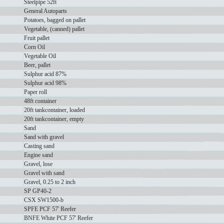
Steelpipe 52ft
General Autoparts
Potatoes, bagged on pallet
Vegetable, (canned) pallet
Fruit pallet
Corn Oil
Vegetable Oil
Beer, pallet
Sulphur acid 87%
Sulphur acid 98%
Paper roll
48ft container
20ft tankcontainer, loaded
20ft tankcontainer, empty
Sand
Sand with gravel
Casting sand
Engine sand
Gravel, lose
Gravel with sand
Gravel, 0.25 to 2 inch
SP GP40-2
CSX SW1500-b
SPFE PCF 57' Reefer
BNFE White PCF 57' Reefer