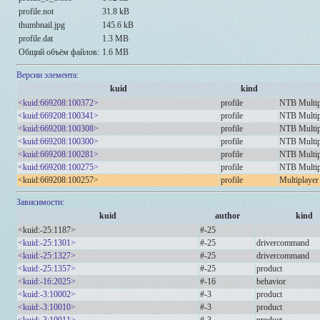
profile.not
31.8 kB
thumbnail.jpg
145.6 kB
profile.dat
1.3 MB
Общий объём файлов:
1.6 MB
Версии элемента:
kuid
kind
<kuid:669208:100372>
profile
NTB Multip
<kuid:669208:100341>
profile
NTB Multip
<kuid:669208:100308>
profile
NTB Multip
<kuid:669208:100300>
profile
NTB Multip
<kuid:669208:100281>
profile
NTB Multip
<kuid:669208:100275>
profile
NTB Multip
<kuid:669208:100257>
profile
Multiplayer
Зависимости:
kuid
author
kind
<kuid:-25:1187>
#-25
<kuid:-25:1301>
#-25
drivercommand
<kuid:-25:1327>
#-25
drivercommand
<kuid:-25:1357>
#-25
product
<kuid:-16:2025>
#-16
behavior
<kuid:-3:10002>
#-3
product
<kuid:-3:10010>
#-3
product