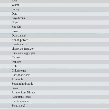
Rice
Wheat
Barley
Oats
Soya beans
Hops
Soy Oil
Sugar
Quartz sand
Kaolin pulver
Kaolin slurry
phosphate fertilizer
Limestone aggregate
Cement
Iron ore
LPG
Chlorine gas
Phosphoric acid
Ammonia
Sodium hydroxide
potash
Ammonium_Nitrate
Paint (tank load)
Plastic granular
Scrap metal