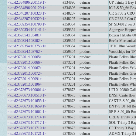
<kuid2:334896:200119:1>
#334896
traincar
UP Trinity 3 Bay
<kuid2:334896:200120:1>
#334896
traincar
IC P-S 50_6ft Box
<kuid2:348207:100328:1>
#348207
traincar
CR GP38-2 CRQ
<kuid2:348207:100329:1>
#348207
traincar
CR GP38-2 Can O
<kuid2:359354:100790:1>
#359354
traincar
SP SD40T2 ver 3 S
<kuid2:359354:101141:4>
#359354
traincar
Aggregate Hopp
<kuid:359354:103481>
#359354
traincar
Boxcar HiCube 60
<kuid:359354:103502>
#359354
traincar
Reefer Mechanica
<kuid2:359354:103753:1>
#359354
traincar
TPTC Blue Woodch
<kuid:359354:103762>
#359354
product
Woodchips for TP
<kuid:373201:100065>
#373201
product
Plastic Pellets Blu
<kuid:373201:100066>
#373201
product
Plastic Pellets Red
<kuid:373201:100067>
#373201
product
Plastic Pellets Yel
<kuid:373201:100072>
#373201
product
Plastic Pellets Gre
<kuid:373201:100091>
#373201
product
Plastic Pellets Pur
<kuid:373201:100196>
#373201
product
Plastic Pellets Whi
<kuid2:378673:100001:4>
#378673
traincar
UTLX 20800 Gall
<kuid2:378673:100518:1>
#378673
traincar
BNSF Centerflow 
<kuid2:378673:101655:1>
#378673
traincar
CSXT P-S 50_6ft
<kuid2:378673:101659:1>
#378673
traincar
BN P-S 50_6ft Bo
<kuid2:378673:101662:1>
#378673
traincar
SP P-S 50_6ft Bo
<kuid2:378673:101714:1>
#378673
traincar
CRDX Trinity 3 B
<kuid2:378673:101717:1>
#378673
traincar
SOU Trinity 3 Ba
<kuid2:378673:101719:1>
#378673
traincar
CP Trinity 3 Bay 
<kuid2:378673:101721:1>
#378673
traincar
ADMX Trinity 3 