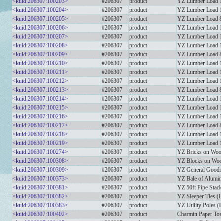
<kuid:206307:100203>
#206307
product
YZ Lumber Load 1
<kuid:206307:100204>
#206307
product
YZ Lumber Load 1
<kuid:206307:100205>
#206307
product
YZ Lumber Load 8
<kuid:206307:100206>
#206307
product
YZ Lumber Load 1
<kuid:206307:100207>
#206307
product
YZ Lumber Load 1
<kuid:206307:100208>
#206307
product
YZ Lumber Load 1
<kuid:206307:100209>
#206307
product
YZ Lumber Load 8
<kuid:206307:100210>
#206307
product
YZ Lumber Load 1
<kuid:206307:100211>
#206307
product
YZ Lumber Load 1
<kuid:206307:100212>
#206307
product
YZ Lumber Load 10
<kuid:206307:100213>
#206307
product
YZ Lumber Load 8f
<kuid:206307:100214>
#206307
product
YZ Lumber Load 12
<kuid:206307:100215>
#206307
product
YZ Lumber Load 16
<kuid:206307:100216>
#206307
product
YZ Lumber Load 1
<kuid:206307:100217>
#206307
product
YZ Lumber Load 8
<kuid:206307:100218>
#206307
product
YZ Lumber Load 1
<kuid:206307:100219>
#206307
product
YZ Lumber Load 1
<kuid:206307:100274>
#206307
product
YZ Bricks on Wood
<kuid:206307:100308>
#206307
product
YZ Blocks on Wood
<kuid:206307:100309>
#206307
product
YZ General Goods
<kuid:206307:100373>
#206307
product
YZ Bale of Alumi
<kuid:206307:100381>
#206307
product
YZ 50ft Pipe Stac
<kuid:206307:100382>
#206307
product
YZ Sleeper Ties (
<kuid:206307:100383>
#206307
product
YZ Utility Poles (
<kuid:206307:100402>
#206307
product
Charmin Paper Tow