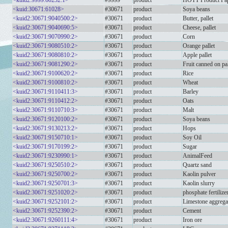
<kuid2:9999:60232:1>
#9999
product
HOTT Product Pap
<kuid:30671:61028>
#30671
product
Soya beans
<kuid2:30671:9040500:2>
#30671
product
Butter, pallet
<kuid2:30671:9040690:5>
#30671
product
Cheese, pallet
<kuid2:30671:9070990:2>
#30671
product
Corn
<kuid2:30671:9080510:2>
#30671
product
Orange pallet
<kuid2:30671:9080810:2>
#30671
product
Apple pallet
<kuid2:30671:9081290:2>
#30671
product
Fruit canned on pal
<kuid2:30671:9100620:2>
#30671
product
Rice
<kuid2:30671:9100810:2>
#30671
product
Wheat
<kuid2:30671:9110411:3>
#30671
product
Barley
<kuid2:30671:9110412:2>
#30671
product
Oats
<kuid2:30671:9110710:3>
#30671
product
Malt
<kuid2:30671:9120100:2>
#30671
product
Soya beans
<kuid2:30671:9130213:2>
#30671
product
Hops
<kuid2:30671:9150710:1>
#30671
product
Soy Oil
<kuid2:30671:9170199:2>
#30671
product
Sugar
<kuid2:30671:9230990:1>
#30671
product
AnimalFeed
<kuid2:30671:9250510:2>
#30671
product
Quartz sand
<kuid2:30671:9250700:2>
#30671
product
Kaolin pulver
<kuid2:30671:9250701:3>
#30671
product
Kaolin slurry
<kuid2:30671:9251020:2>
#30671
product
phosphate fertilize
<kuid2:30671:9252101:2>
#30671
product
Limestone aggrega
<kuid2:30671:9252390:2>
#30671
product
Cement
<kuid2:30671:9260111:4>
#30671
product
Iron ore