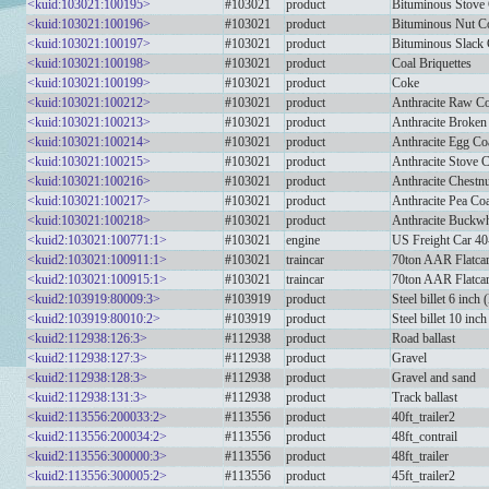
<kuid:103021:100195>
#103021
product
Bituminous Stove
<kuid:103021:100196>
#103021
product
Bituminous Nut C
<kuid:103021:100197>
#103021
product
Bituminous Slack 
<kuid:103021:100198>
#103021
product
Coal Briquettes
<kuid:103021:100199>
#103021
product
Coke
<kuid:103021:100212>
#103021
product
Anthracite Raw Co
<kuid:103021:100213>
#103021
product
Anthracite Broken
<kuid:103021:100214>
#103021
product
Anthracite Egg Co
<kuid:103021:100215>
#103021
product
Anthracite Stove 
<kuid:103021:100216>
#103021
product
Anthracite Chestn
<kuid:103021:100217>
#103021
product
Anthracite Pea Co
<kuid:103021:100218>
#103021
product
Anthracite Buckwh
<kuid2:103021:100771:1>
#103021
engine
US Freight Car 40
<kuid2:103021:100911:1>
#103021
traincar
70ton AAR Flatca
<kuid2:103021:100915:1>
#103021
traincar
70ton AAR Flatca
<kuid2:103919:80009:3>
#103919
product
Steel billet 6 inch 
<kuid2:103919:80010:2>
#103919
product
Steel billet 10 inch
<kuid2:112938:126:3>
#112938
product
Road ballast
<kuid2:112938:127:3>
#112938
product
Gravel
<kuid2:112938:128:3>
#112938
product
Gravel and sand
<kuid2:112938:131:3>
#112938
product
Track ballast
<kuid2:113556:200033:2>
#113556
product
40ft_trailer2
<kuid2:113556:200034:2>
#113556
product
48ft_contrail
<kuid2:113556:300000:3>
#113556
product
48ft_trailer
<kuid2:113556:300005:2>
#113556
product
45ft_trailer2