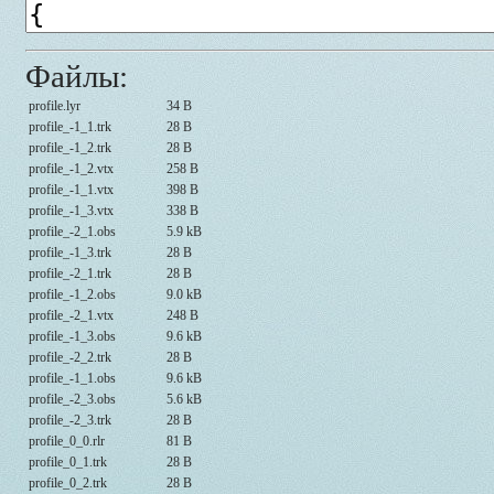
Файлы:
profile.lyr
34 B
profile_-1_1.trk
28 B
profile_-1_2.trk
28 B
profile_-1_2.vtx
258 B
profile_-1_1.vtx
398 B
profile_-1_3.vtx
338 B
profile_-2_1.obs
5.9 kB
profile_-1_3.trk
28 B
profile_-2_1.trk
28 B
profile_-1_2.obs
9.0 kB
profile_-2_1.vtx
248 B
profile_-1_3.obs
9.6 kB
profile_-2_2.trk
28 B
profile_-1_1.obs
9.6 kB
profile_-2_3.obs
5.6 kB
profile_-2_3.trk
28 B
profile_0_0.rlr
81 B
profile_0_1.trk
28 B
profile_0_2.trk
28 B