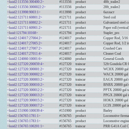
<kuid2:113556:300400:2>
#113556
product
48ft_trailer2
<kuid2:113556:3000022:2>
#113556
product
28ft_trailer2
<kuid2:113998:9003:1>
#113998
product
балласт
<kuid2:121711:60801:2>
#121711
product
Steel coil
<kuid2:121711:60802:2>
#121711
product
Galvanized steel co
<kuid2:121711:60901:2>
#121711
product
Paper roll (vertical
<kuid:121794:10168>
#121794
product
Stapler_pro
<kuid2:124017:27004:2>
#124017
product
Copper Rod, 5/16 
<kuid2:124017:27005:2>
#124017
product
Copper Rod, 1/2 i
<kuid2:124017:27007:2>
#124017
product
Crushed Cars
<kuid2:124017:27011:4>
#124017
product
Cleaner Coal
<kuid2:124060:10001:6>
#124060
product
General Goods
<kuid2:127320:200059:4>
#127320
traincar
52ft Gondola CR Q
<kuid2:127320:300001:2>
#127320
traincar
WCHX 20800 gal t
<kuid2:127320:300002:2>
#127320
traincar
WACX 20800 gal t
<kuid2:127320:300003:2>
#127320
traincar
EAGX 20800 gal t
<kuid2:127320:300010:2>
#127320
traincar
BNBX 20800 gal t
<kuid2:127320:300012:2>
#127320
traincar
PPTX 20800 gal ta
<kuid2:127320:300013:2>
#127320
traincar
PPGX 20800 gal t
<kuid2:127320:300015:2>
#127320
traincar
HOKX 20800 gal t
<kuid2:127320:300017:2>
#127320
traincar
LCIX 20800 gal ta
<kuid2:151900:100039:4>
#151900
product
Barley
<kuid2:156765:1781:1>
#156765
product
Locomotive firema
<kuid2:156765:1783:1>
#156765
product
Locomotive engine
<kuid2:156765:100201:1>
#156765
traincar
PRR G41A Coil Ca