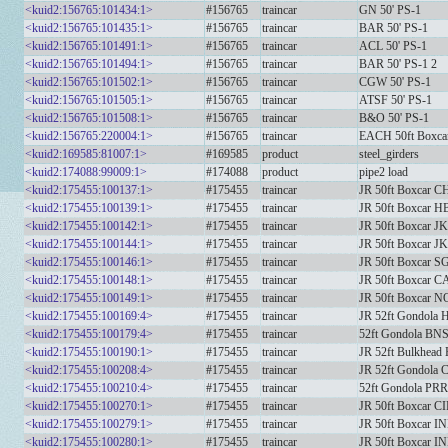
<kuid2:156765:101434:1>
#156765
traincar
GN 50' PS-1
<kuid2:156765:101435:1>
#156765
traincar
BAR 50' PS-1
<kuid2:156765:101491:1>
#156765
traincar
ACL 50' PS-1
<kuid2:156765:101494:1>
#156765
traincar
BAR 50' PS-1 2
<kuid2:156765:101502:1>
#156765
traincar
CGW 50' PS-1
<kuid2:156765:101505:1>
#156765
traincar
ATSF 50' PS-1
<kuid2:156765:101508:1>
#156765
traincar
B&O 50' PS-1
<kuid2:156765:220004:1>
#156765
traincar
EACH 50ft Boxc
<kuid2:169585:81007:1>
#169585
product
steel_girders
<kuid2:174088:99009:1>
#174088
product
pipe2 load
<kuid2:175455:100137:1>
#175455
traincar
JR 50ft Boxcar C
<kuid2:175455:100139:1>
#175455
traincar
JR 50ft Boxcar H
<kuid2:175455:100142:1>
#175455
traincar
JR 50ft Boxcar J
<kuid2:175455:100144:1>
#175455
traincar
JR 50ft Boxcar J
<kuid2:175455:100146:1>
#175455
traincar
JR 50ft Boxcar S
<kuid2:175455:100148:1>
#175455
traincar
JR 50ft Boxcar 
<kuid2:175455:100149:1>
#175455
traincar
JR 50ft Boxcar 
<kuid2:175455:100169:4>
#175455
traincar
JR 52ft Gondola
<kuid2:175455:100179:4>
#175455
traincar
52ft Gondola BN
<kuid2:175455:100190:1>
#175455
traincar
JR 52ft Bulkhea
<kuid2:175455:100208:4>
#175455
traincar
JR 52ft Gondola
<kuid2:175455:100210:4>
#175455
traincar
52ft Gondola PRR
<kuid2:175455:100270:1>
#175455
traincar
JR 50ft Boxcar C
<kuid2:175455:100279:1>
#175455
traincar
JR 50ft Boxcar I
<kuid2:175455:100280:1>
#175455
traincar
JR 50ft Boxcar I