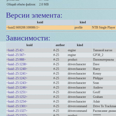
Общий объём файлов:
2.0 MB
Версии элемента:
kuid
kind
<kuid2:669208:100086:1>
profile
NTB Single Player
Зависимости:
kuid
author
kind
<kuid:-25:42>
#-25
engine
Типовой вагон
<kuid:-25:567>
#-25
engine
GP38_2
<kuid:-25:988>
#-25
product
Пиломатериалы
<kuid:-25:1238>
#-25
drivercharacter
Dave
<kuid:-25:1240>
#-25
drivercharacter
Harry
<kuid:-25:1241>
#-25
drivercharacter
Kenny
<kuid:-25:1242>
#-25
drivercharacter
Philippe
<kuid:-25:1243>
#-25
drivercharacter
Sean
<kuid:-25:1246>
#-25
drivercharacter
Andrew
<kuid:-25:1251>
#-25
drivercharacter
Geoff
<kuid:-25:1252>
#-25
drivercharacter
Graham
<kuid:-25:1254>
#-25
drivercharacter
Adair
<kuid:-25:1301>
#-25
drivercommand
Drive To Trackma
<kuid:-25:1327>
#-25
drivercommand
Расписание движ
<kuid:-25:1357>
#-25
product
??????