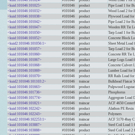
<kuid:101046:101024>
#101046
product
Wood Load 1 for B
<kuid:101046:101025>
#101046
product
Pipe Load 1 for B
<kuid:101046:101032>
#101046
product
Wood Load 2 for B
<kuid:101046:101038>
#101046
product
Plywood Load for 
<kuid:101046:101042>
#101046
product
Pipe Load 2 for B
<kuid:101046:101047>
#101046
product
Wooden RR Tie Loa
<kuid:101046:101050>
#101046
product
Tarp Load 1 for B
<kuid:101046:101052>
#101046
product
Concrete Block Lo
<kuid2:101046:101056:1>
#101046
product
Sheet Metal Load 
<kuid:101046:101057>
#101046
product
Tarp Load 2 for B
<kuid:101046:101060>
#101046
product
Concrete RR Tie L
<kuid:101046:101067>
#101046
product
Large Logs Load f
<kuid:101046:101068>
#101046
product
Concrete Culvert 
<kuid:101046:101069>
#101046
product
Lumber Load for B
<kuid:101046:101070>
#101046
product
RR Rails Load for
<kuid2:101046:101103:2>
#101046
traincar
Bulkhead Flatcar 
<kuid:101046:101663>
#101046
product
Pulpwood Logstac
<kuid:101046:101736>
#101046
product
Phosphorus
<kuid:101046:101774>
#101046
product
Aggregrate Load 
<kuid:101046:101821>
#101046
traincar
ACF 4650 Center
<kuid:101046:102242>
#101046
product
Alathon PE Resin
<kuid:101046:102243>
#101046
product
Polymers
<kuid2:101046:102253:1>
#101046
traincar
ACF 5170 4bay 
<kuid:101046:103887>
#101046
product
Steel Coil Load 1 f
<kuid:101046:103888>
#101046
product
Steel Coil Load 2 f