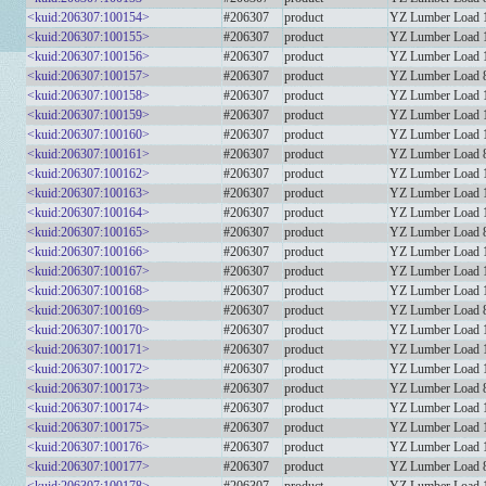
<kuid:206307:100154>
#206307
product
YZ Lumber Load 1
<kuid:206307:100155>
#206307
product
YZ Lumber Load 1
<kuid:206307:100156>
#206307
product
YZ Lumber Load 1
<kuid:206307:100157>
#206307
product
YZ Lumber Load 8
<kuid:206307:100158>
#206307
product
YZ Lumber Load 1
<kuid:206307:100159>
#206307
product
YZ Lumber Load 1
<kuid:206307:100160>
#206307
product
YZ Lumber Load 1
<kuid:206307:100161>
#206307
product
YZ Lumber Load 8f
<kuid:206307:100162>
#206307
product
YZ Lumber Load 1
<kuid:206307:100163>
#206307
product
YZ Lumber Load 1
<kuid:206307:100164>
#206307
product
YZ Lumber Load 1
<kuid:206307:100165>
#206307
product
YZ Lumber Load 8
<kuid:206307:100166>
#206307
product
YZ Lumber Load 1
<kuid:206307:100167>
#206307
product
YZ Lumber Load 1
<kuid:206307:100168>
#206307
product
YZ Lumber Load 10
<kuid:206307:100169>
#206307
product
YZ Lumber Load 8f
<kuid:206307:100170>
#206307
product
YZ Lumber Load 12
<kuid:206307:100171>
#206307
product
YZ Lumber Load 16
<kuid:206307:100172>
#206307
product
YZ Lumber Load 10
<kuid:206307:100173>
#206307
product
YZ Lumber Load 8f
<kuid:206307:100174>
#206307
product
YZ Lumber Load 12
<kuid:206307:100175>
#206307
product
YZ Lumber Load 16
<kuid:206307:100176>
#206307
product
YZ Lumber Load 10
<kuid:206307:100177>
#206307
product
YZ Lumber Load 8f