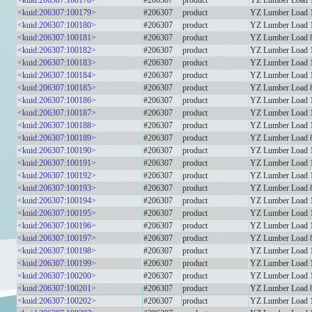
<kuid:206307:100178>
#206307
product
YZ Lumber Load 12
<kuid:206307:100179>
#206307
product
YZ Lumber Load 16
<kuid:206307:100180>
#206307
product
YZ Lumber Load 10
<kuid:206307:100181>
#206307
product
YZ Lumber Load 8f
<kuid:206307:100182>
#206307
product
YZ Lumber Load 12
<kuid:206307:100183>
#206307
product
YZ Lumber Load 16
<kuid:206307:100184>
#206307
product
YZ Lumber Load 1
<kuid:206307:100185>
#206307
product
YZ Lumber Load 8
<kuid:206307:100186>
#206307
product
YZ Lumber Load 1
<kuid:206307:100187>
#206307
product
YZ Lumber Load 1
<kuid:206307:100188>
#206307
product
YZ Lumber Load 
<kuid:206307:100189>
#206307
product
YZ Lumber Load 
<kuid:206307:100190>
#206307
product
YZ Lumber Load 
<kuid:206307:100191>
#206307
product
YZ Lumber Load 
<kuid:206307:100192>
#206307
product
YZ Lumber Load 10
<kuid:206307:100193>
#206307
product
YZ Lumber Load 8ft
<kuid:206307:100194>
#206307
product
YZ Lumber Load 12
<kuid:206307:100195>
#206307
product
YZ Lumber Load 16
<kuid:206307:100196>
#206307
product
YZ Lumber Load 10
<kuid:206307:100197>
#206307
product
YZ Lumber Load 8f
<kuid:206307:100198>
#206307
product
YZ Lumber Load 12
<kuid:206307:100199>
#206307
product
YZ Lumber Load 16
<kuid:206307:100200>
#206307
product
YZ Lumber Load 1
<kuid:206307:100201>
#206307
product
YZ Lumber Load 8
<kuid:206307:100202>
#206307
product
YZ Lumber Load 1