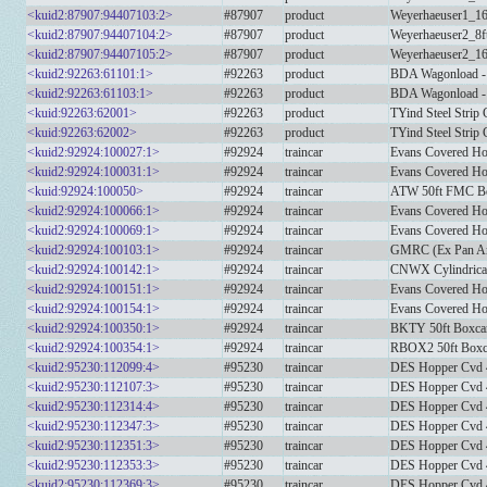
<kuid2:87907:94407103:2>
#87907
product
Weyerhaeuser1_16
<kuid2:87907:94407104:2>
#87907
product
Weyerhaeuser2_8f
<kuid2:87907:94407105:2>
#87907
product
Weyerhaeuser2_16
<kuid2:92263:61101:1>
#92263
product
BDA Wagonload - 
<kuid2:92263:61103:1>
#92263
product
BDA Wagonload -
<kuid:92263:62001>
#92263
product
TYind Steel Strip 
<kuid:92263:62002>
#92263
product
TYind Steel Strip 
<kuid2:92924:100027:1>
#92924
traincar
Evans Covered Ho
<kuid2:92924:100031:1>
#92924
traincar
Evans Covered Ho
<kuid:92924:100050>
#92924
traincar
ATW 50ft FMC B
<kuid2:92924:100066:1>
#92924
traincar
Evans Covered H
<kuid2:92924:100069:1>
#92924
traincar
Evans Covered H
<kuid2:92924:100103:1>
#92924
traincar
GMRC (Ex Pan Am
<kuid2:92924:100142:1>
#92924
traincar
CNWX Cylindrical 
<kuid2:92924:100151:1>
#92924
traincar
Evans Covered Ho
<kuid2:92924:100154:1>
#92924
traincar
Evans Covered H
<kuid2:92924:100350:1>
#92924
traincar
BKTY 50ft Boxc
<kuid2:92924:100354:1>
#92924
traincar
RBOX2 50ft Box
<kuid2:95230:112099:4>
#95230
traincar
DES Hopper Cvd
<kuid2:95230:112107:3>
#95230
traincar
DES Hopper Cvd 
<kuid2:95230:112314:4>
#95230
traincar
DES Hopper Cvd
<kuid2:95230:112347:3>
#95230
traincar
DES Hopper Cvd
<kuid2:95230:112351:3>
#95230
traincar
DES Hopper Cvd 
<kuid2:95230:112353:3>
#95230
traincar
DES Hopper Cvd 
<kuid2:95230:112369:3>
#95230
traincar
DES Hopper Cvd 