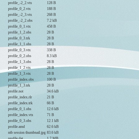
profile_-2_2.vtx
128 B
profile_0_2.vtx
188 B
profile_-2_3.vtx
268 B
profile_-2_2.obs
7.2 kB
profile_0_1.vtx
458 B
profile_1_2.obs
28 B
profile_0_3.trk
28 B
profile_1_1.obs
28 B
profile_0_3.vtx
338 B
profile_0_2.obs
8.3 kB
profile_1_3.obs
28 B
profile_1_2.vtx
28 B
profile_1_3.vtx
28 B
profile_index.obs
100 B
profile_1_3.trk
28 B
profile.not
34.6 kB
profile_index.rlr
21 B
profile_index.trk
66 B
profile_0_1.obs
12.6 kB
profile_index.vtx
71 B
profile_0_3.obs
12.1 kB
profile.amd
62.6 kB
ntb session thumbnail.jpg
83.6 kB
profile.dat
1.7 MB