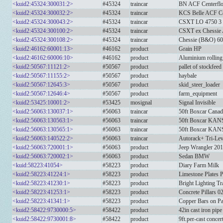
<kuid2:45324:300031:2>
#45324
traincar
BN ACF Centerflo
<kuid2:45324:300032:2>
#45324
traincar
KCS Belle ACF Ce
<kuid2:45324:300043:2>
#45324
traincar
CSXT LO 4750 3 
<kuid2:45324:300100:2>
#45324
traincar
CSXT ex Chessie 
<kuid2:45324:300108:2>
#45324
traincar
Chessie (B&O) 60
<kuid2:46162:60001:13>
#46162
product
Grain HP
<kuid2:46162:60006:10>
#46162
product
Aluminium rolling
<kuid2:50567:11121:2>
#50567
product
pallet of stockfeed
<kuid2:50567:11155:2>
#50567
product
haybale
<kuid2:50567:12645:3>
#50567
product
skid_steer_loader
<kuid2:50567:12646:4>
#50567
product
farm_equipment
<kuid2:53425:10001:2>
#53425
mosignal
Signal Invisible
<kuid2:56063:130037:1>
#56063
traincar
50ft Boxcar Canad
<kuid2:56063:130563:1>
#56063
traincar
50ft Boxcar KA
<kuid2:56063:130565:1>
#56063
traincar
50ft Boxcar K
<kuid2:56063:140522:2>
#56063
traincar
Autorack+ Tri-Lev
<kuid2:56063:720001:1>
#56063
product
Jeep Wrangler 20
<kuid2:56063:720002:1>
#56063
product
Sedan BMW
<kuid:58223:41054>
#58223
product
Diary Farm Milk
<kuid2:58223:41224:1>
#58223
product
Limestone Plates 
<kuid2:58223:41230:1>
#58223
product
Bright Lighting Tr
<kuid2:58223:41253:1>
#58223
product
Concrete Pillars 
<kuid2:58223:41341:1>
#58223
product
Copper Bars on Pa
<kuid2:58422:9730000:5>
#58422
product
42in cast iron pipe
<kuid2:58422:9730001:8>
#58422
product
9ft.per-cast concer