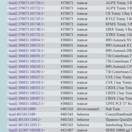
<kuid2:378673:101730:1>
#378673
traincar
AGPX Trinity 3 B
<kuid2:378673:101732:1>
#378673
traincar
AGPX Trinity 3 B
<kuid2:378673:101734:1>
#378673
traincar
CR Trinity 3 Bay 
<kuid2:378673:101745:1>
#378673
traincar
KYLE Trinity 3 B
<kuid2:378673:101748:1>
#378673
traincar
RFMX Trinity 3 
<kuid2:378673:101749:1>
#378673
traincar
SIRX Trinity 3 B
<kuid2:378673:101751:1>
#378673
traincar
XTRX Trinity 3 B
<kuid2:396831:100034:1>
#396831
traincar
89Ft Autorack NS
<kuid2:396831:100153:1>
#396831
traincar
89Ft Autorack IC
<kuid2:396831:100156:1>
#396831
traincar
89Ft Autorack D
<kuid2:396831:100191:1>
#396831
traincar
73ft Centerbeam 
<kuid2:396831:100210:1>
#396831
traincar
73ft Centerbeam 
<kuid2:396831:100220:1>
#396831
traincar
89Ft Autorack C
<kuid2:396831:100290:1>
#396831
traincar
73ft Centerbeam
<kuid2:396831:100327:1>
#396831
traincar
CSX 2 bay Trinity
<kuid2:396831:100330:1>
#396831
traincar
CSX 2 bay Trinity
<kuid2:396831:100351:1>
#396831
traincar
CRDX 2 bay Trini
<kuid2:396831:100352:1>
#396831
traincar
CRDX 2 bay Trini
<kuid2:396831:100387:1>
#396831
traincar
CRDX 2 bay Trini
<kuid2:396831:100623:1>
#396831
traincar
UPFE PCF 57' Reef
<kuid:401543:1090>
#401543
drivercommand
Halt Train
<kuid:401543:1180>
#401543
behavior
ConsistDataHandle
<kuid2:401543:1184:2>
#401543
behavior
Правило QuickDr
<kuid2:401543:3203:1>
#401543
behavior
Interlocking Tower
<kuid2:421967:100108:3>
#421967
traincar
BFRD 20800 gal Ta