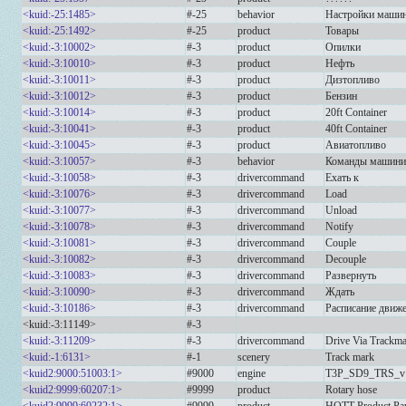
<kuid:-25:1485>
#-25
behavior
Настройки машин
<kuid:-25:1492>
#-25
product
Товары
<kuid:-3:10002>
#-3
product
Опилки
<kuid:-3:10010>
#-3
product
Нефть
<kuid:-3:10011>
#-3
product
Дизтопливо
<kuid:-3:10012>
#-3
product
Бензин
<kuid:-3:10014>
#-3
product
20ft Container
<kuid:-3:10041>
#-3
product
40ft Container
<kuid:-3:10045>
#-3
product
Авиатопливо
<kuid:-3:10057>
#-3
behavior
Команды машини
<kuid:-3:10058>
#-3
drivercommand
Ехать к
<kuid:-3:10076>
#-3
drivercommand
Load
<kuid:-3:10077>
#-3
drivercommand
Unload
<kuid:-3:10078>
#-3
drivercommand
Notify
<kuid:-3:10081>
#-3
drivercommand
Couple
<kuid:-3:10082>
#-3
drivercommand
Decouple
<kuid:-3:10083>
#-3
drivercommand
Развернуть
<kuid:-3:10090>
#-3
drivercommand
Ждать
<kuid:-3:10186>
#-3
drivercommand
Расписание движ
<kuid:-3:11149>
#-3
<kuid:-3:11209>
#-3
drivercommand
Drive Via Trackm
<kuid:-1:6131>
#-1
scenery
Track mark
<kuid2:9000:51003:1>
#9000
engine
T3P_SD9_TRS_v
<kuid2:9999:60207:1>
#9999
product
Rotary hose