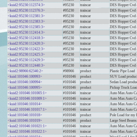
<kuid2:95230:112374:3>
#95230
traincar
DES Hopper Cvd 
<kuid2:95230:112376:3>
#95230
traincar
DES Hopper Cvd
<kuid2:95230:112381:3>
#95230
traincar
DES Hopper Cvd 
<kuid2:95230:112383:3>
#95230
traincar
DES Hopper Cvd
<kuid2:95230:112385:3>
#95230
traincar
DES Hopper Cvd
<kuid2:95230:112414:3>
#95230
traincar
DES Hopper Cvd
<kuid2:95230:112418:3>
#95230
traincar
DES Hopper Cvd
<kuid2:95230:112420:3>
#95230
traincar
DES Hopper Cvd
<kuid2:95230:112422:3>
#95230
traincar
DES Hopper Cvd
<kuid2:95230:112425:3>
#95230
traincar
DES Hopper Cvd
<kuid2:95230:112429:3>
#95230
traincar
DES Hopper Cvd
<kuid2:95230:112440:3>
#95230
traincar
DES Hopper Cvd 
<kuid2:98966:62346:2>
#98966
product
Plastic Pipe Load
<kuid:101046:100993>
#101046
product
SUV Load product
<kuid:101046:100994>
#101046
product
Sedan Load produc
<kuid:101046:100995>
#101046
product
Pickup Truck Load
<kuid2:101046:101005:1>
#101046
traincar
Auto Max Auto Ca
<kuid2:101046:101009:1>
#101046
traincar
Auto Max Auto Ca
<kuid:101046:101014>
#101046
traincar
Auto Max Auto Car
<kuid2:101046:101017:1>
#101046
traincar
Auto Max Auto Car
<kuid:101046:101018>
#101046
product
Pole Load for my 
<kuid:101046:101019>
#101046
product
Large Steel Beams
<kuid2:101046:101021:1>
#101046
traincar
Auto Max Auto Ca
<kuid2:101046:101022:1>
#101046
traincar
Auto Max Auto Ca