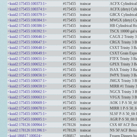
<kuid2:175455:100373:1>
#175455
traincar
ACFX Cylindrical
<kuid2:175455:100374:1>
#175455
traincar
ACFX (dirty) Cyli
<kuid2:175455:100379:1>
#175455
traincar
GBCX Cylindrica
<kuid2:175455:100384:1>
#175455
traincar
MWGX (dirty) Cyl
<kuid2:175455:100386:1>
#175455
traincar
HB Cylindrical H
<kuid2:175455:100392:1>
#175455
traincar
TSCX 10000 gal t
<kuid2:175455:100646:1>
#175455
traincar
CAGX 2 Trinity 3
<kuid2:175455:100647:1>
#175455
traincar
CRGX Trinity 3 B
<kuid2:175455:100648:1>
#175455
traincar
CSXT Trinity 3 B
<kuid2:175455:100649:1>
#175455
traincar
CSXT Grain Expre
<kuid2:175455:100651:1>
#175455
traincar
FTFX Trinity 3 B
<kuid2:175455:100652:1>
#175455
traincar
GPEX Trinity 3 B
<kuid2:175455:100655:1>
#175455
traincar
ISAX Trinity 3 B
<kuid2:175455:100656:1>
#175455
traincar
IWPX Trinity 3 B
<kuid2:175455:100657:1>
#175455
traincar
JMGX Trinity 3 B
<kuid2:175455:100659:1>
#175455
traincar
MIRR #1 Trinity 
<kuid2:175455:100662:1>
#175455
traincar
NGCX Trinity 3 
<kuid2:175455:100663:1>
#175455
traincar
VFGX Trinity 3 B
<kuid2:175455:100669:1>
#175455
traincar
AOK 1 P-S 50_6f
<kuid2:175455:100670:1>
#175455
traincar
MIRR 1 P-S 50_6f
<kuid2:175455:100675:1>
#175455
traincar
SLSF P-S 50_6ft 
<kuid2:175455:100695:1>
#175455
traincar
AGR P-S 50_6ft 
<kuid2:178126:100964:1>
#178126
traincar
CSX 60' ACF Box
<kuid2:178126:101396:1>
#178126
traincar
NS 50' ACF Boxca
<kuid:186817:100024>
#186817
product
Frozen Dinners bo