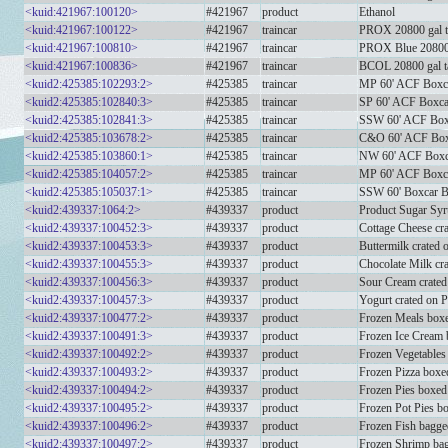
<kuid:421967:100120>
#421967
product
Ethanol
<kuid:421967:100122>
#421967
traincar
PROX 20800 gal t
<kuid:421967:100810>
#421967
traincar
PROX Blue 20800 
<kuid:421967:100836>
#421967
traincar
BCOL 20800 gal t
<kuid2:425385:102293:2>
#425385
traincar
MP 60' ACF Boxc
<kuid2:425385:102840:3>
#425385
traincar
SP 60' ACF Boxca
<kuid2:425385:102841:3>
#425385
traincar
SSW 60' ACF Box
<kuid2:425385:103678:2>
#425385
traincar
C&O 60' ACF Box
<kuid2:425385:103860:1>
#425385
traincar
NW 60' ACF Boxca
<kuid2:425385:104057:2>
#425385
traincar
MP 60' ACF Boxc
<kuid2:425385:105037:1>
#425385
traincar
SSW 60' Boxcar B
<kuid2:439337:1064:2>
#439337
product
Product Sugar Syr
<kuid2:439337:100452:3>
#439337
product
Cottage Cheese cr
<kuid2:439337:100453:3>
#439337
product
Buttermilk crated 
<kuid2:439337:100455:3>
#439337
product
Chocolate Milk cr
<kuid2:439337:100456:3>
#439337
product
Sour Cream crated
<kuid2:439337:100457:3>
#439337
product
Yogurt crated on 
<kuid2:439337:100477:2>
#439337
product
Frozen Meals boxe
<kuid2:439337:100491:3>
#439337
product
Frozen Ice Cream 
<kuid2:439337:100492:2>
#439337
product
Frozen Vegetables
<kuid2:439337:100493:2>
#439337
product
Frozen Pizza boxed
<kuid2:439337:100494:2>
#439337
product
Frozen Pies boxed 
<kuid2:439337:100495:2>
#439337
product
Frozen Pot Pies bo
<kuid2:439337:100496:2>
#439337
product
Frozen Fish bagge
<kuid2:439337:100497:2>
#439337
product
Frozen Shrimp bag