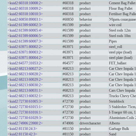
<kuid2:60318:10008:2>
#60318
product
Cement Bag Pallet
<kuid2:60318:10009:2>
#60318
product
Flour Bag Pallet
<kuid2:60318:10010:3>
#60318
product
Fertiliser Bag Palle
<kuid2:60850:89003:1>
#60850
behavior
Убрать сошедшие 
<kuid2:61599:60002:3>
#61599
product
wire coil
<kuid2:61599:60005:4>
#61599
product
Steel rods 12m
<kuid2:61599:60006:5>
#61599
product
Steel rods 10m
<kuid2:61599:60007:3>
#61599
product
Pipes
<kuid2:63971:80002:2>
#63971
product
steel_roll
<kuid2:63971:80003:2>
#63971
product
steel pipe (load)
<kuid2:63971:80004:2>
#63971
product
steel plate (load)
<kuid2:64577:31053:2>
#64577
product
FET_ballast
<kuid2:68213:60027:2>
#68213
product
Car Chev Impala 
<kuid2:68213:60028:2>
#68213
product
Car Chev Impala 
<kuid2:68213:60029:2>
#68213
product
Car Chev Impala 
<kuid2:68213:60030:2>
#68213
product
Car Chev Impala 
<kuid2:68213:60031:1>
#68213
product
Cars Chev Impala
<kuid2:68213:60032:1>
#68213
product
Trucks Chevy Che
<kuid2:72730:61005:3>
#72730
product
Steinblock
<kuid2:72730:61015:1>
#72730
product
5 Stahlrohre 75cm
<kuid2:72730:61016:1>
#72730
product
I-Traeger 60 cm, 
<kuid2:72730:61029:3>
#72730
product
Aluminium-Coils 
<kuid2:74906:23900:2>
#74906
drivercharacter
Alberto
<kuid2:81150:24:3>
#81150
product
Garbage Bulk
<kuid2:81150:42:3>
#81150
product
Sand