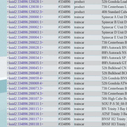
<kuid2:334896:120028:1>
#334896
product
52ft Gondola Loa
<kuid2:334896:120030:1>
#334896
product
73ft Centerbeam 
<kuid2:334896:120032:3>
#334896
product
40ft Standard Cub
<kuid2:334896:200000:1>
#334896
traincar
Spinecar A Unit Di
<kuid2:334896:200001:1>
#334896
traincar
Spinecar B Unit D
<kuid2:334896:200002:1>
#334896
traincar
Spinecar C Unit D
<kuid2:334896:200003:1>
#334896
traincar
Spinecar D Unit D
<kuid2:334896:200004:1>
#334896
traincar
Spinecar E Unit Di
<kuid2:334896:200022:3>
#334896
traincar
73ft Centerbeam
<kuid2:334896:200028:1>
#334896
traincar
89Ft Autorack BN
<kuid2:334896:200032:1>
#334896
traincar
89Ft Autorack NS
<kuid2:334896:200034:1>
#334896
traincar
89Ft Autorack SP
<kuid2:334896:200035:1>
#334896
traincar
89Ft Autorack GT
<kuid2:334896:200045:1>
#334896
traincar
52ft Bulkhead CN
<kuid2:334896:200048:1>
#334896
traincar
52ft Bulkhead B
<kuid2:334896:200059:4>
#334896
traincar
52ft Gondola BN
<kuid2:334896:200069:4>
#334896
traincar
52ft Gondola AT
<kuid2:334896:200073:3>
#334896
traincar
73ft Centerbeam 
<kuid2:334896:200074:3>
#334896
traincar
73ft Centerbeam
<kuid2:334896:200107:3>
#334896
traincar
50ft High Cube 
<kuid2:334896:200111:1>
#334896
traincar
SOU P-S 50_6ft 
<kuid2:334896:200115:1>
#334896
traincar
BN Trinity 3 Bay
<kuid2:334896:200116:1>
#334896
traincar
ATSF Trinity 3 B
<kuid2:334896:200117:1>
#334896
traincar
BNSF H2 Trinity 
<kuid2:334896:200118:1>
#334896
traincar
BNSF H3 Trinity 