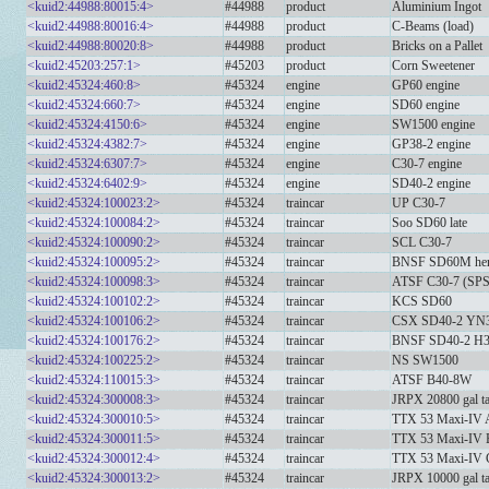
<kuid2:44988:80015:4>
#44988
product
Aluminium Ingot
<kuid2:44988:80016:4>
#44988
product
C-Beams (load)
<kuid2:44988:80020:8>
#44988
product
Bricks on a Pallet
<kuid2:45203:257:1>
#45203
product
Corn Sweetener
<kuid2:45324:460:8>
#45324
engine
GP60 engine
<kuid2:45324:660:7>
#45324
engine
SD60 engine
<kuid2:45324:4150:6>
#45324
engine
SW1500 engine
<kuid2:45324:4382:7>
#45324
engine
GP38-2 engine
<kuid2:45324:6307:7>
#45324
engine
C30-7 engine
<kuid2:45324:6402:9>
#45324
engine
SD40-2 engine
<kuid2:45324:100023:2>
#45324
traincar
UP C30-7
<kuid2:45324:100084:2>
#45324
traincar
Soo SD60 late
<kuid2:45324:100090:2>
#45324
traincar
SCL C30-7
<kuid2:45324:100095:2>
#45324
traincar
BNSF SD60M her
<kuid2:45324:100098:3>
#45324
traincar
ATSF C30-7 (SP
<kuid2:45324:100102:2>
#45324
traincar
KCS SD60
<kuid2:45324:100106:2>
#45324
traincar
CSX SD40-2 YN
<kuid2:45324:100176:2>
#45324
traincar
BNSF SD40-2 H
<kuid2:45324:100225:2>
#45324
traincar
NS SW1500
<kuid2:45324:110015:3>
#45324
traincar
ATSF B40-8W
<kuid2:45324:300008:3>
#45324
traincar
JRPX 20800 gal ta
<kuid2:45324:300010:5>
#45324
traincar
TTX 53 Maxi-IV 
<kuid2:45324:300011:5>
#45324
traincar
TTX 53 Maxi-IV 
<kuid2:45324:300012:4>
#45324
traincar
TTX 53 Maxi-IV 
<kuid2:45324:300013:2>
#45324
traincar
JRPX 10000 gal ta