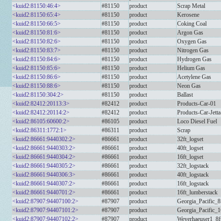
<kuid2:81150:46:4>
#81150
product
Scrap Metal
<kuid2:81150:65:4>
#81150
product
Kerosene
<kuid2:81150:66:5>
#81150
product
Coking Coal
<kuid2:81150:81:6>
#81150
product
Argon Gas
<kuid2:81150:82:6>
#81150
product
Oxygen Gas
<kuid2:81150:83:7>
#81150
product
Nitrogen Gas
<kuid2:81150:84:6>
#81150
product
Hydrogen Gas
<kuid2:81150:85:6>
#81150
product
Helium Gas
<kuid2:81150:86:6>
#81150
product
Acetylene Gas
<kuid2:81150:88:6>
#81150
product
Neon Gas
<kuid2:81150:304:2>
#81150
product
Ballast
<kuid2:82412:20113:3>
#82412
product
Products-Car-01
<kuid2:82412:20114:2>
#82412
product
Products-Car-Jett
<kuid2:86105:60600:2>
#86105
product
Loco Diesel Fuel
<kuid2:86311:1772:1>
#86311
product
Scrap
<kuid2:86661:9440302:2>
#86661
product
32ft_logset
<kuid2:86661:9440303:2>
#86661
product
40ft_logset
<kuid2:86661:9440304:2>
#86661
product
16ft_logset
<kuid2:86661:9440305:2>
#86661
product
32ft_logstack
<kuid2:86661:9440306:3>
#86661
product
40ft_logstack
<kuid2:86661:9440307:2>
#86661
product
16ft_logstack
<kuid2:86661:9440701:2>
#86661
product
16ft_lumberstack
<kuid2:87907:94407100:2>
#87907
product
Georgia_Pacific_8
<kuid2:87907:94407101:2>
#87907
product
Georgia_Pacific_1
<kuid2:87907:94407102:2>
#87907
product
Weyerhaeuser1_8f