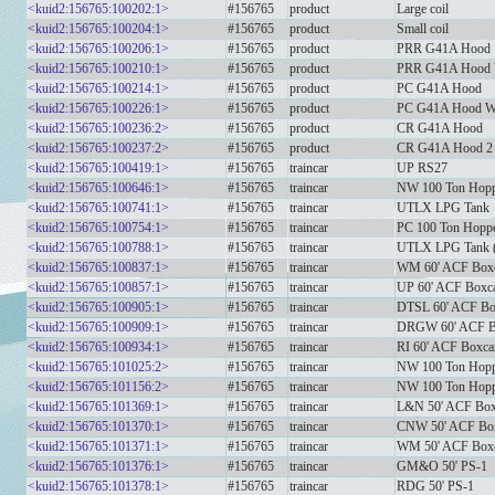
<kuid2:156765:100202:1>
#156765
product
Large coil
<kuid2:156765:100204:1>
#156765
product
Small coil
<kuid2:156765:100206:1>
#156765
product
PRR G41A Hood
<kuid2:156765:100210:1>
#156765
product
PRR G41A Hood 
<kuid2:156765:100214:1>
#156765
product
PC G41A Hood
<kuid2:156765:100226:1>
#156765
product
PC G41A Hood We
<kuid2:156765:100236:2>
#156765
product
CR G41A Hood
<kuid2:156765:100237:2>
#156765
product
CR G41A Hood 2
<kuid2:156765:100419:1>
#156765
traincar
UP RS27
<kuid2:156765:100646:1>
#156765
traincar
NW 100 Ton Hopp
<kuid2:156765:100741:1>
#156765
traincar
UTLX LPG Tank
<kuid2:156765:100754:1>
#156765
traincar
PC 100 Ton Hopp
<kuid2:156765:100788:1>
#156765
traincar
UTLX LPG Tank 
<kuid2:156765:100837:1>
#156765
traincar
WM 60' ACF Box
<kuid2:156765:100857:1>
#156765
traincar
UP 60' ACF Boxc
<kuid2:156765:100905:1>
#156765
traincar
DTSL 60' ACF Bo
<kuid2:156765:100909:1>
#156765
traincar
DRGW 60' ACF B
<kuid2:156765:100934:1>
#156765
traincar
RI 60' ACF Boxca
<kuid2:156765:101025:2>
#156765
traincar
NW 100 Ton Hopp
<kuid2:156765:101156:2>
#156765
traincar
NW 100 Ton Hopp
<kuid2:156765:101369:1>
#156765
traincar
L&N 50' ACF Box
<kuid2:156765:101370:1>
#156765
traincar
CNW 50' ACF Bo
<kuid2:156765:101371:1>
#156765
traincar
WM 50' ACF Box
<kuid2:156765:101376:1>
#156765
traincar
GM&O 50' PS-1
<kuid2:156765:101378:1>
#156765
traincar
RDG 50' PS-1