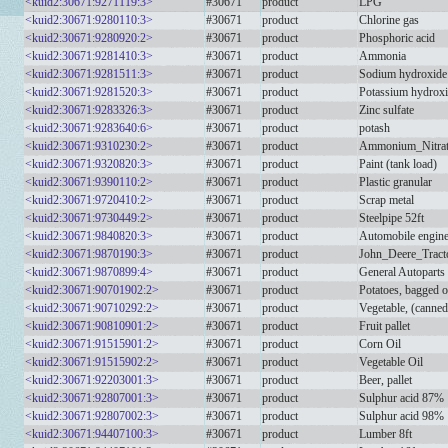
<kuid2:30671:9271119:3>
#30671
product
LPG
<kuid2:30671:9280110:3>
#30671
product
Chlorine gas
<kuid2:30671:9280920:2>
#30671
product
Phosphoric acid
<kuid2:30671:9281410:3>
#30671
product
Ammonia
<kuid2:30671:9281511:3>
#30671
product
Sodium hydroxide
<kuid2:30671:9281520:3>
#30671
product
Potassium hydrox
<kuid2:30671:9283326:3>
#30671
product
Zinc sulfate
<kuid2:30671:9283640:6>
#30671
product
potash
<kuid2:30671:9310230:2>
#30671
product
Ammonium_Nitra
<kuid2:30671:9320820:3>
#30671
product
Paint (tank load)
<kuid2:30671:9390110:2>
#30671
product
Plastic granular
<kuid2:30671:9720410:2>
#30671
product
Scrap metal
<kuid2:30671:9730449:2>
#30671
product
Steelpipe 52ft
<kuid2:30671:9840820:3>
#30671
product
Automobile engin
<kuid2:30671:9870190:3>
#30671
product
John_Deere_Tract
<kuid2:30671:9870899:4>
#30671
product
General Autoparts
<kuid2:30671:90701902:2>
#30671
product
Potatoes, bagged o
<kuid2:30671:90710292:2>
#30671
product
Vegetable, (canned)
<kuid2:30671:90810901:2>
#30671
product
Fruit pallet
<kuid2:30671:91515901:2>
#30671
product
Corn Oil
<kuid2:30671:91515902:2>
#30671
product
Vegetable Oil
<kuid2:30671:92203001:3>
#30671
product
Beer, pallet
<kuid2:30671:92807001:3>
#30671
product
Sulphur acid 87%
<kuid2:30671:92807002:3>
#30671
product
Sulphur acid 98%
<kuid2:30671:94407100:3>
#30671
product
Lumber 8ft