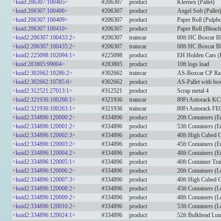
<kuid:206307:100405>
#206307
product
Kleenex (Pallet)
<kuid:206307:100406>
#206307
product
Angel Soft (Pallet)
<kuid:206307:100409>
#206307
product
Paper Roll (Pulpb
<kuid:206307:100410>
#206307
product
Paper Roll (Bleac
<kuid2:206307:100433:2>
#206307
traincar
60ft HC Boxcar 
<kuid2:206307:100435:2>
#206307
traincar
60ft HC Boxcar 
<kuid2:225098:102094:1>
#225098
product
EH Holden Cars (
<kuid:283805:99004>
#283805
product
10ft logs load
<kuid2:302662:10286:2>
#302662
traincar
AS-Boxcar CP Ra
<kuid2:302662:10785:6>
#302662
product
AS-Pallet with bo
<kuid2:312521:27013:1>
#312521
product
Scrap metal 4
<kuid2:321936:100260:1>
#321936
traincar
89Ft Autorack K
<kuid2:321936:100263:1>
#321936
traincar
89Ft Autorack FE
<kuid2:334896:120000:2>
#334896
product
20ft Containers (
<kuid2:334896:120001:2>
#334896
product
53ft Containers (
<kuid2:334896:120002:3>
#334896
product
40ft High Cubed C
<kuid2:334896:120003:2>
#334896
product
45ft Containers (
<kuid2:334896:120004:2>
#334896
product
48ft Containers (
<kuid2:334896:120005:1>
#334896
product
40ft Container Trai
<kuid2:334896:120006:2>
#334896
product
20ft Containers (
<kuid2:334896:120007:3>
#334896
product
40ft High Cubed C
<kuid2:334896:120008:2>
#334896
product
45ft Containers (
<kuid2:334896:120009:2>
#334896
product
48ft Containers (
<kuid2:334896:120010:2>
#334896
product
53ft Containers (
<kuid2:334896:120024:1>
#334896
product
52ft Bulkhead Lu