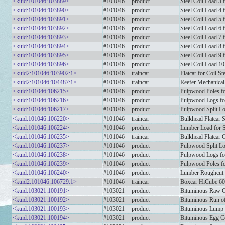
<kuid:101046:103889>
#101046
product
Steel Coil Load 3 f
<kuid:101046:103890>
#101046
product
Steel Coil Load 4 f
<kuid:101046:103891>
#101046
product
Steel Coil Load 5 f
<kuid:101046:103892>
#101046
product
Steel Coil Load 6 f
<kuid:101046:103893>
#101046
product
Steel Coil Load 7 f
<kuid:101046:103894>
#101046
product
Steel Coil Load 8 f
<kuid:101046:103895>
#101046
product
Steel Coil Load 9 f
<kuid:101046:103896>
#101046
product
Steel Coil Load 10
<kuid2:101046:103902:1>
#101046
traincar
Flatcar for Coil St
<kuid2:101046:104487:1>
#101046
traincar
Reefer Mechanica
<kuid:101046:106215>
#101046
product
Pulpwood Poles f
<kuid:101046:106216>
#101046
product
Pulpwood Logs fo
<kuid:101046:106217>
#101046
product
Pulpwood Split L
<kuid:101046:106220>
#101046
traincar
Bulkhead Flatca
<kuid:101046:106224>
#101046
product
Lumber Load for 
<kuid:101046:106235>
#101046
traincar
Bulkhead Flatcar
<kuid:101046:106237>
#101046
product
Pulpwood Split L
<kuid:101046:106238>
#101046
product
Pulpwood Logs fo
<kuid:101046:106239>
#101046
product
Pulpwood Poles f
<kuid:101046:106240>
#101046
product
Lumber Roughcut 
<kuid2:101046:106729:1>
#101046
traincar
Boxcar HiCube 6
<kuid:103021:100191>
#103021
product
Bituminous Raw C
<kuid:103021:100192>
#103021
product
Bituminous Run o
<kuid:103021:100193>
#103021
product
Bituminous Lump 
<kuid:103021:100194>
#103021
product
Bituminous Egg C