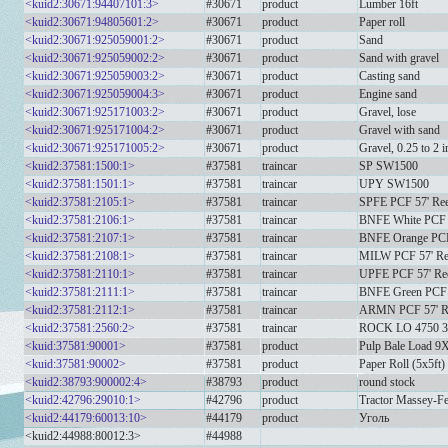
<kuid2:30671:94407101:3>
#30671
product
Lumber 16ft
<kuid2:30671:94805601:2>
#30671
product
Paper roll
<kuid2:30671:925059001:2>
#30671
product
Sand
<kuid2:30671:925059002:2>
#30671
product
Sand with gravel
<kuid2:30671:925059003:2>
#30671
product
Casting sand
<kuid2:30671:925059004:3>
#30671
product
Engine sand
<kuid2:30671:925171003:2>
#30671
product
Gravel, lose
<kuid2:30671:925171004:2>
#30671
product
Gravel with sand
<kuid2:30671:925171005:2>
#30671
product
Gravel, 0.25 to 2 i
<kuid2:37581:1500:1>
#37581
traincar
SP SW1500
<kuid2:37581:1501:1>
#37581
traincar
UPY SW1500
<kuid2:37581:2105:1>
#37581
traincar
SPFE PCF 57' Ree
<kuid2:37581:2106:1>
#37581
traincar
BNFE White PCF 5
<kuid2:37581:2107:1>
#37581
traincar
BNFE Orange PCF
<kuid2:37581:2108:1>
#37581
traincar
MILW PCF 57' Re
<kuid2:37581:2110:1>
#37581
traincar
UPFE PCF 57' Re
<kuid2:37581:2111:1>
#37581
traincar
BNFE Green PCF 5
<kuid2:37581:2112:1>
#37581
traincar
ARMN PCF 57' R
<kuid2:37581:2560:2>
#37581
traincar
ROCK LO 4750 3
<kuid:37581:90001>
#37581
product
Pulp Bale Load 9
<kuid:37581:90002>
#37581
product
Paper Roll (5x5ft)
<kuid2:38793:900002:4>
#38793
product
round stock
<kuid2:42796:29010:1>
#42796
product
Tractor Massey-F
<kuid2:44179:60013:10>
#44179
product
Уголь
<kuid2:44988:80012:3>
#44988