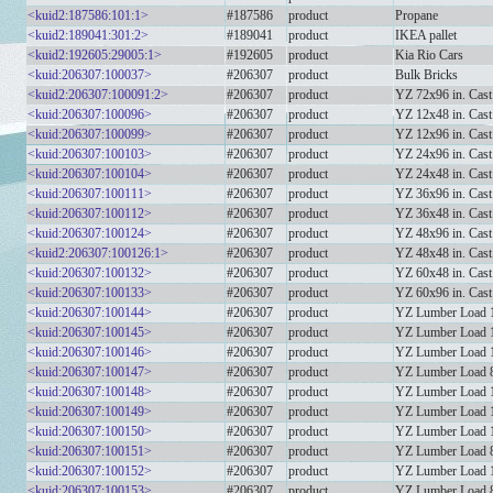
<kuid2:187586:101:1>
#187586
product
Propane
<kuid2:189041:301:2>
#189041
product
IKEA pallet
<kuid2:192605:29005:1>
#192605
product
Kia Rio Cars
<kuid:206307:100037>
#206307
product
Bulk Bricks
<kuid2:206307:100091:2>
#206307
product
YZ 72x96 in. Cast
<kuid:206307:100096>
#206307
product
YZ 12x48 in. Cast
<kuid:206307:100099>
#206307
product
YZ 12x96 in. Cast
<kuid:206307:100103>
#206307
product
YZ 24x96 in. Cast
<kuid:206307:100104>
#206307
product
YZ 24x48 in. Cast
<kuid:206307:100111>
#206307
product
YZ 36x96 in. Cast
<kuid:206307:100112>
#206307
product
YZ 36x48 in. Cast
<kuid:206307:100124>
#206307
product
YZ 48x96 in. Cast
<kuid2:206307:100126:1>
#206307
product
YZ 48x48 in. Cast
<kuid:206307:100132>
#206307
product
YZ 60x48 in. Cast
<kuid:206307:100133>
#206307
product
YZ 60x96 in. Cast
<kuid:206307:100144>
#206307
product
YZ Lumber Load 10
<kuid:206307:100145>
#206307
product
YZ Lumber Load 12
<kuid:206307:100146>
#206307
product
YZ Lumber Load 16
<kuid:206307:100147>
#206307
product
YZ Lumber Load 8f
<kuid:206307:100148>
#206307
product
YZ Lumber Load 1
<kuid:206307:100149>
#206307
product
YZ Lumber Load 1
<kuid:206307:100150>
#206307
product
YZ Lumber Load 1
<kuid:206307:100151>
#206307
product
YZ Lumber Load 8
<kuid:206307:100152>
#206307
product
YZ Lumber Load 1
<kuid:206307:100153>
#206307
product
YZ Lumber Load 8