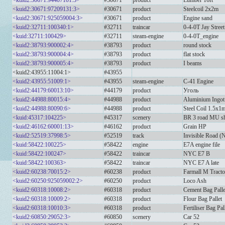
<kuid2:30671:94407101:3>
#30671
product
Lumber 16ft
<kuid2:30671:97209131:3>
#30671
product
Steelcoil 2x2m
<kuid2:30671:925059004:3>
#30671
product
Engine sand
<kuid2:32711:100340:1>
#32711
traincar
0-4-0T Jay Stree
<kuid:32711:100429>
#32711
steam-engine
0-4-0T_engine
<kuid2:38793:900002:4>
#38793
product
round stock
<kuid2:38793:900004:4>
#38793
product
flat stock
<kuid2:38793:900005:4>
#38793
product
I beams
<kuid2:43955:11004:1>
#43955
<kuid2:43955:51009:1>
#43955
steam-engine
C-41 Engine
<kuid2:44179:60013:10>
#44179
product
Уголь
<kuid2:44988:80015:4>
#44988
product
Aluminium Ingot
<kuid2:44988:80090:6>
#44988
product
Steel Coil 1.5x1
<kuid:45317:104225>
#45317
scenery
BR 3 road MU s
<kuid2:46162:60001:13>
#46162
product
Grain HP
<kuid2:52519:37998:5>
#52519
track
Invisible Road (N
<kuid:58422:100225>
#58422
engine
E7A engine file
<kuid:58422:100247>
#58422
traincar
NYC E7 B
<kuid:58422:100363>
#58422
traincar
NYC E7 A late
<kuid2:60238:70015:2>
#60238
product
Farmall M Tracto
<kuid2:60250:925059002:2>
#60250
product
Loco Ash
<kuid2:60318:10008:2>
#60318
product
Cement Bag Palle
<kuid2:60318:10009:2>
#60318
product
Flour Bag Pallet
<kuid2:60318:10010:3>
#60318
product
Fertiliser Bag Pal
<kuid2:60850:29052:3>
#60850
scenery
Car 52