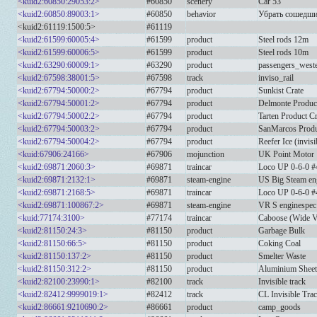
<kuid2:60850:29053:2>
#60850
scenery
Car 53
<kuid2:60850:89003:1>
#60850
behavior
Убрать сошедшие
<kuid2:61119:1500:5>
#61119
<kuid2:61599:60005:4>
#61599
product
Steel rods 12m
<kuid2:61599:60006:5>
#61599
product
Steel rods 10m
<kuid2:63290:60009:1>
#63290
product
passengers_west
<kuid2:67598:38001:5>
#67598
track
inviso_rail
<kuid2:67794:50000:2>
#67794
product
Sunkist Crate
<kuid2:67794:50001:2>
#67794
product
Delmonte Product
<kuid2:67794:50002:2>
#67794
product
Tarten Product Cr
<kuid2:67794:50003:2>
#67794
product
SanMarcos Produ
<kuid2:67794:50004:2>
#67794
product
Reefer Ice (invisi
<kuid:67906:24166>
#67906
mojunction
UK Point Motor
<kuid2:69871:2060:3>
#69871
traincar
Loco UP 0-6-0 #
<kuid2:69871:2132:1>
#69871
steam-engine
US Big Steam en
<kuid2:69871:2168:5>
#69871
traincar
Loco UP 0-6-0 #
<kuid2:69871:100867:2>
#69871
steam-engine
VR S enginespec 
<kuid:77174:3100>
#77174
traincar
Caboose (Wide V
<kuid2:81150:24:3>
#81150
product
Garbage Bulk
<kuid2:81150:66:5>
#81150
product
Coking Coal
<kuid2:81150:137:2>
#81150
product
Smelter Waste
<kuid2:81150:312:2>
#81150
product
Aluminium Sheet
<kuid2:82100:23990:1>
#82100
track
Invisible track
<kuid2:82412:9999019:1>
#82412
track
CL Invisible Tr
<kuid2:86661:9210690:2>
#86661
product
camp_goods