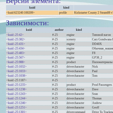
Версии элемента:
kuid
kind
<kuid:623240:100209>
profile
Kickstarter County 2 Steam08 
Зависимости:
kuid
author
kind
<kuid:-25:42>
#-25
engine
Типовой вагон
<kuid:-25:382>
#-25
scenery
Carz Gondwana 
<kuid:-25:431>
#-25
engine
DD40X
<kuid:-25:434>
#-25
engine
Обычная_маши
<kuid:-25:483>
#-25
engine
F8
<kuid:-25:567>
#-25
engine
GP38_2
<kuid:-25:988>
#-25
product
Пиломатериалы
<kuid:-25:1032>
#-25
drivercharacter
Nick
<kuid:-25:1033>
#-25
drivercharacter
Paul
<kuid:-25:1038>
#-25
drivercharacter
Tom
<kuid:-25:1187>
#-25
<kuid:-25:1235>
#-25
product
Prod Passengers
<kuid:-25:1238>
#-25
drivercharacter
Dave
<kuid:-25:1243>
#-25
drivercharacter
Sean
<kuid:-25:1244>
#-25
drivercharacter
Thomas
<kuid:-25:1246>
#-25
drivercharacter
Andrew
<kuid:-25:1251>
#-25
drivercharacter
Geoff
<kuid:-25:1301>
#-25
drivercommand
Drive To Trackm