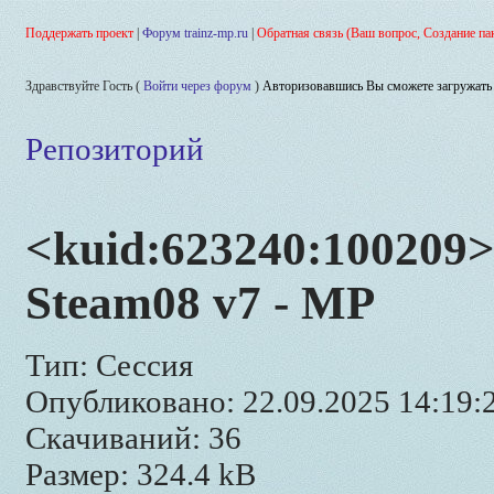
Поддержать проект
|
Форум trainz-mp.ru
|
Обратная связь (Ваш вопрос, Создание па
Здравствуйте Гость (
Войти через форум
)
Авторизовавшись Вы сможете загружать 
Репозиторий
<kuid:623240:100209> 
Steam08 v7 - MP
Тип: Сессия
Опубликовано: 22.09.2025 14:19:
Скачиваний: 36
Размер: 324.4 kB