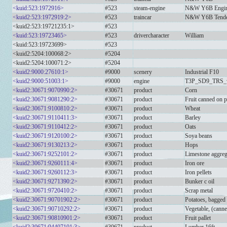
<kuid:523:1972916>
#523
steam-engine
N&W Y6B Engine
<kuid2:523:1972919:2>
#523
traincar
N&W Y6B Tend
<kuid2:523:19721235:1>
#523
<kuid:523:19723465>
#523
drivercharacter
William
<kuid:523:19723699>
#523
<kuid2:5204:100068:2>
#5204
<kuid2:5204:100071:2>
#5204
<kuid2:9000:27610:1>
#9000
scenery
Industrial F10
<kuid2:9000:51003:1>
#9000
engine
T3P_SD9_TRS_
<kuid2:30671:9070990:2>
#30671
product
Corn
<kuid2:30671:9081290:2>
#30671
product
Fruit canned on p
<kuid2:30671:9100810:2>
#30671
product
Wheat
<kuid2:30671:9110411:3>
#30671
product
Barley
<kuid2:30671:9110412:2>
#30671
product
Oats
<kuid2:30671:9120100:2>
#30671
product
Soya beans
<kuid2:30671:9130213:2>
#30671
product
Hops
<kuid2:30671:9252101:2>
#30671
product
Limestone aggreg
<kuid2:30671:9260111:4>
#30671
product
Iron ore
<kuid2:30671:9260112:3>
#30671
product
Iron pellets
<kuid2:30671:9271390:2>
#30671
product
Bunker c oil
<kuid2:30671:9720410:2>
#30671
product
Scrap metal
<kuid2:30671:90701902:2>
#30671
product
Potatoes, bagged 
<kuid2:30671:90710292:2>
#30671
product
Vegetable, (canne
<kuid2:30671:90810901:2>
#30671
product
Fruit pallet