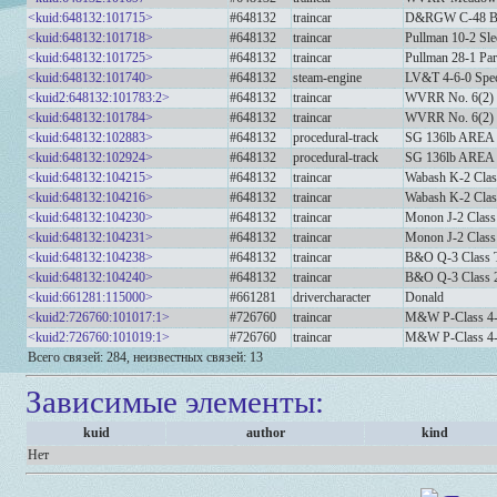
<kuid:648132:101715>
#648132
traincar
D&RGW C-48 Bla
<kuid:648132:101718>
#648132
traincar
Pullman 10-2 Sle
<kuid:648132:101725>
#648132
traincar
Pullman 28-1 Par
<kuid:648132:101740>
#648132
steam-engine
LV&T 4-6-0 Spe
<kuid2:648132:101783:2>
#648132
traincar
WVRR No. 6(2) 
<kuid:648132:101784>
#648132
traincar
WVRR No. 6(2) T
<kuid:648132:102883>
#648132
procedural-track
SG 136lb AREA 
<kuid:648132:102924>
#648132
procedural-track
SG 136lb AREA 
<kuid:648132:104215>
#648132
traincar
Wabash K-2 Clas
<kuid:648132:104216>
#648132
traincar
Wabash K-2 Clas
<kuid:648132:104230>
#648132
traincar
Monon J-2 Class
<kuid:648132:104231>
#648132
traincar
Monon J-2 Class
<kuid:648132:104238>
#648132
traincar
B&O Q-3 Class T
<kuid:648132:104240>
#648132
traincar
B&O Q-3 Class 
<kuid:661281:115000>
#661281
drivercharacter
Donald
<kuid2:726760:101017:1>
#726760
traincar
M&W P-Class 4-
<kuid2:726760:101019:1>
#726760
traincar
M&W P-Class 4-
Всего связей: 284, неизвестных связей: 13
Зависимые элементы:
kuid
author
kind
Нет