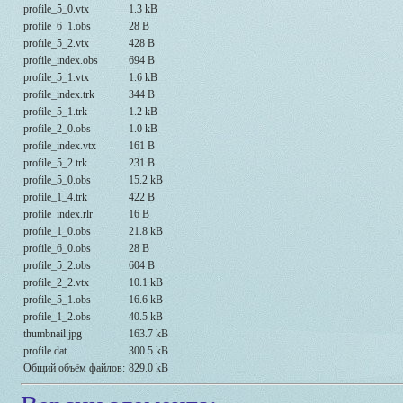
profile_5_0.vtx
1.3 kB
profile_6_1.obs
28 B
profile_5_2.vtx
428 B
profile_index.obs
694 B
profile_5_1.vtx
1.6 kB
profile_index.trk
344 B
profile_5_1.trk
1.2 kB
profile_2_0.obs
1.0 kB
profile_index.vtx
161 B
profile_5_2.trk
231 B
profile_5_0.obs
15.2 kB
profile_1_4.trk
422 B
profile_index.rlr
16 B
profile_1_0.obs
21.8 kB
profile_6_0.obs
28 B
profile_5_2.obs
604 B
profile_2_2.vtx
10.1 kB
profile_5_1.obs
16.6 kB
profile_1_2.obs
40.5 kB
thumbnail.jpg
163.7 kB
profile.dat
300.5 kB
Общий объём файлов:
829.0 kB