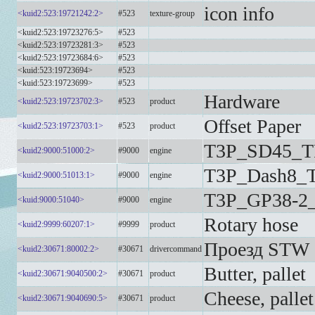
icon info
<kuid2:523:19721242:2>
#523
texture-group
<kuid2:523:19723276:5>
#523
<kuid2:523:19723281:3>
#523
<kuid2:523:19723684:6>
#523
<kuid:523:19723694>
#523
<kuid:523:19723699>
#523
Hardware
<kuid2:523:19723702:3>
#523
product
Offset Paper
<kuid2:523:19723703:1>
#523
product
T3P_SD45_T
<kuid2:9000:51000:2>
#9000
engine
T3P_Dash8_
<kuid2:9000:51013:1>
#9000
engine
T3P_GP38-2
<kuid:9000:51040>
#9000
engine
Rotary hose
<kuid2:9999:60207:1>
#9999
product
Проезд STW
<kuid2:30671:80002:2>
#30671
drivercommand
Butter, pallet
<kuid2:30671:9040500:2>
#30671
product
Cheese, pallet
<kuid2:30671:9040690:5>
#30671
product