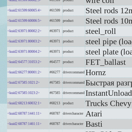
wire coil
<kuid2:61599:60002:3>
#61599
product
Steel rods 12
<kuid2:61599:60005:4>
#61599
product
Steel rods 10
<kuid2:61599:60006:5>
#61599
product
steel_roll
<kuid2:63971:80002:2>
#63971
product
steel pipe (loa
<kuid2:63971:80003:2>
#63971
product
steel plate (lo
<kuid2:63971:80004:2>
#63971
product
FET_ballast
<kuid2:64577:31053:2>
#64577
product
Hornz
<kuid2:66277:80001:2>
#66277
drivercommand
Быстрая разг
<kuid2:67585:1021:2>
#67585
drivercommand
InstantUnloa
<kuid2:67585:1023:2>
#67585
drivercommand
Trucks Chevy
<kuid2:68213:60032:1>
#68213
product
Atari
<kuid2:68787:1441:11>
#68787
drivercharacter
Basti
<kuid2:68787:1461:11>
#68787
drivercharacter