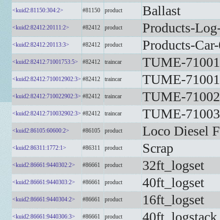
Ballast
<kuid2:81150:304:2>
#81150
product
Products-Log
<kuid2:82412:20111:2>
#82412
product
Products-Car
<kuid2:82412:20113:3>
#82412
product
TUME-71001
<kuid2:82412:71001753:5>
#82412
traincar
TUME-71001
<kuid2:82412:710012902:3>
#82412
traincar
TUME-71002
<kuid2:82412:710022902:3>
#82412
traincar
TUME-71003
<kuid2:82412:710032902:3>
#82412
traincar
Loco Diesel F
<kuid2:86105:60600:2>
#86105
product
Scrap
<kuid2:86311:1772:1>
#86311
product
32ft_logset
<kuid2:86661:9440302:2>
#86661
product
40ft_logset
<kuid2:86661:9440303:2>
#86661
product
16ft_logset
<kuid2:86661:9440304:2>
#86661
product
40ft_logstack
<kuid2:86661:9440306:3>
#86661
product