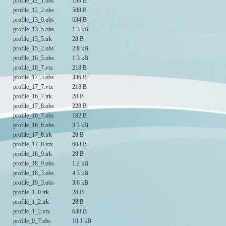
profile_12_1.obs
199 B
profile_12_2.obs
588 B
profile_13_0.obs
634 B
profile_13_5.obs
1.3 kB
profile_13_5.trk
28 B
profile_15_2.obs
2.8 kB
profile_16_5.obs
1.3 kB
profile_16_7.vtx
218 B
profile_17_3.obs
336 B
profile_17_7.vtx
218 B
profile_16_7.trk
28 B
profile_17_8.obs
228 B
profile_16_7.obs
182 B
profile_16_6.obs
3.3 kB
profile_17_8.trk
28 B
profile_17_8.vtx
608 B
profile_18_9.trk
28 B
profile_18_9.obs
1.2 kB
profile_18_3.obs
4.3 kB
profile_19_3.obs
3.6 kB
profile_1_0.trk
28 B
profile_1_2.trk
28 B
profile_1_2.vtx
648 B
profile_0_7.obs
10.1 kB