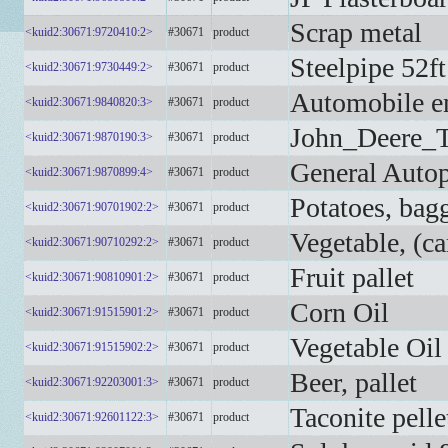
Scrap metal
<kuid2:30671:9720410:2>
#30671
product
Steelpipe 52ft
<kuid2:30671:9730449:2>
#30671
product
Automobile e
<kuid2:30671:9840820:3>
#30671
product
John_Deere_T
<kuid2:30671:9870190:3>
#30671
product
General Autop
<kuid2:30671:9870899:4>
#30671
product
Potatoes, bagg
<kuid2:30671:90701902:2>
#30671
product
Vegetable, (ca
<kuid2:30671:90710292:2>
#30671
product
Fruit pallet
<kuid2:30671:90810901:2>
#30671
product
Corn Oil
<kuid2:30671:91515901:2>
#30671
product
Vegetable Oil
<kuid2:30671:91515902:2>
#30671
product
Beer, pallet
<kuid2:30671:92203001:3>
#30671
product
Taconite pelle
<kuid2:30671:92601122:3>
#30671
product