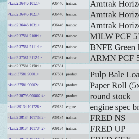
Amtrak Horiz
<kuid2:36446:101:1>
#36446
traincar
Amtrak Horiz
<kuid2:36446:102:1>
#36446
traincar
Amtrak Horiz
<kuid2:36446:103:1>
#36446
traincar
MILW PCF 57
<kuid2:37581:2108:1>
#37581
traincar
BNFE Green P
<kuid2:37581:2111:1>
#37581
traincar
ARMN PCF 57
<kuid2:37581:2112:1>
#37581
traincar
<kuid2:37581:2150:1>
#37581
Pulp Bale Lo
<kuid:37581:90001>
#37581
product
Paper Roll (5x
<kuid:37581:90002>
#37581
product
round stock
<kuid2:38793:900002:4>
#38793
product
engine spec b
<kuid:39134:101728>
#39134
engine
FRED NS
<kuid2:39134:101733:2>
#39134
traincar
FRED UP
<kuid2:39134:101734:2>
#39134
traincar