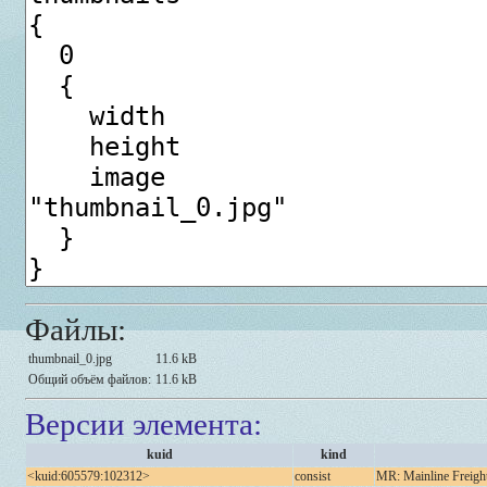
Файлы:
thumbnail_0.jpg
11.6 kB
Общий объём файлов:
11.6 kB
Версии элемента:
kuid
kind
<kuid:605579:102312>
consist
MR: Mainline Freigh