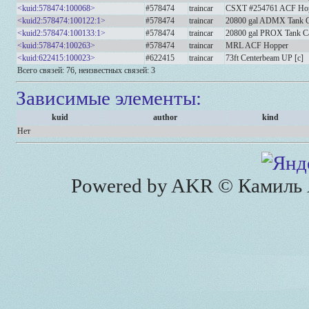
<kuid:578474:100068>
#578474
traincar
CSXT #254761 ACF Ho
<kuid2:578474:100122:1>
#578474
traincar
20800 gal ADMX Tank 
<kuid2:578474:100133:1>
#578474
traincar
20800 gal PROX Tank Car
<kuid:578474:100263>
#578474
traincar
MRL ACF Hopper
<kuid:622415:100023>
#622415
traincar
73ft Centerbeam UP [c]
Всего связей: 76, неизвестных связей: 3
Зависимые элементы:
kuid
author
kind
Нет
Powered by AKR © Камиль А