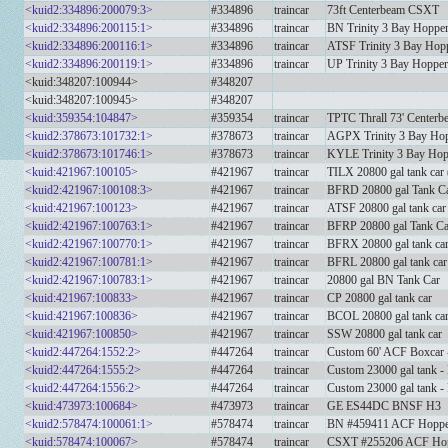
<kuid2:334896:200079:3>
#334896
traincar
73ft Centerbeam CSXT
<kuid2:334896:200115:1>
#334896
traincar
BN Trinity 3 Bay Hoppe
<kuid2:334896:200116:1>
#334896
traincar
ATSF Trinity 3 Bay Hop
<kuid2:334896:200119:1>
#334896
traincar
UP Trinity 3 Bay Hopper
<kuid:348207:100944>
#348207
<kuid:348207:100945>
#348207
<kuid:359354:104847>
#359354
traincar
TPTC Thrall 73' Cente
<kuid2:378673:101732:1>
#378673
traincar
AGPX Trinity 3 Bay Hop
<kuid2:378673:101746:1>
#378673
traincar
KYLE Trinity 3 Bay Hop
<kuid:421967:100105>
#421967
traincar
TILX 20800 gal tank car 
<kuid2:421967:100108:3>
#421967
traincar
BFRD 20800 gal Tank Car
<kuid:421967:100123>
#421967
traincar
ATSF 20800 gal tank car
<kuid2:421967:100763:1>
#421967
traincar
BFRP 20800 gal Tank Car
<kuid2:421967:100770:1>
#421967
traincar
BFRX 20800 gal tank ca
<kuid2:421967:100781:1>
#421967
traincar
BFRL 20800 gal tank car
<kuid2:421967:100783:1>
#421967
traincar
20800 gal BN Tank Car
<kuid:421967:100833>
#421967
traincar
CP 20800 gal tank car
<kuid:421967:100836>
#421967
traincar
BCOL 20800 gal tank ca
<kuid:421967:100850>
#421967
traincar
SSW 20800 gal tank car
<kuid2:447264:1552:2>
#447264
traincar
Custom 60' ACF Boxcar 
<kuid2:447264:1555:2>
#447264
traincar
Custom 23000 gal tank -
<kuid2:447264:1556:2>
#447264
traincar
Custom 23000 gal tank -
<kuid:473973:100684>
#473973
traincar
GE ES44DC BNSF H3
<kuid2:578474:100061:1>
#578474
traincar
BN #459411 ACF Hoppe
<kuid:578474:100067>
#578474
traincar
CSXT #255206 ACF Ho