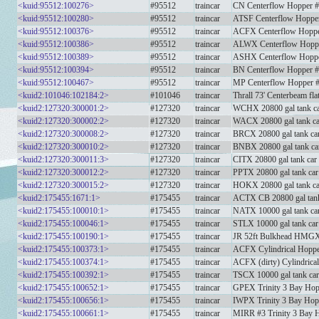
<kuid:95512:100276>
#95512
traincar
CN Centerflow Hopper 
<kuid:95512:100280>
#95512
traincar
ATSF Centerflow Hoppe
<kuid:95512:100376>
#95512
traincar
ACFX Centerflow Hoppe
<kuid:95512:100386>
#95512
traincar
ALWX Centerflow Hopp
<kuid:95512:100389>
#95512
traincar
ASHX Centerflow Hopp
<kuid:95512:100394>
#95512
traincar
BN Centerflow Hopper 
<kuid:95512:100467>
#95512
traincar
MP Centerflow Hopper 
<kuid2:101046:102184:2>
#101046
traincar
Thrall 73' Centerbeam f
<kuid2:127320:300001:2>
#127320
traincar
WCHX 20800 gal tank c
<kuid2:127320:300002:2>
#127320
traincar
WACX 20800 gal tank ca
<kuid2:127320:300008:2>
#127320
traincar
BRCX 20800 gal tank ca
<kuid2:127320:300010:2>
#127320
traincar
BNBX 20800 gal tank ca
<kuid2:127320:300011:3>
#127320
traincar
CITX 20800 gal tank car
<kuid2:127320:300012:2>
#127320
traincar
PPTX 20800 gal tank car
<kuid2:127320:300015:2>
#127320
traincar
HOKX 20800 gal tank ca
<kuid2:175455:1671:1>
#175455
traincar
ACTX CB 20800 gal tank
<kuid2:175455:100010:1>
#175455
traincar
NATX 10000 gal tank ca
<kuid2:175455:100046:1>
#175455
traincar
STLX 10000 gal tank car
<kuid2:175455:100190:1>
#175455
traincar
JR 52ft Bulkhead HMG
<kuid2:175455:100373:1>
#175455
traincar
ACFX Cylindrical Hopp
<kuid2:175455:100374:1>
#175455
traincar
ACFX (dirty) Cylindrica
<kuid2:175455:100392:1>
#175455
traincar
TSCX 10000 gal tank car
<kuid2:175455:100652:1>
#175455
traincar
GPEX Trinity 3 Bay Hop
<kuid2:175455:100656:1>
#175455
traincar
IWPX Trinity 3 Bay Hop
<kuid2:175455:100661:1>
#175455
traincar
MIRR #3 Trinity 3 Bay 