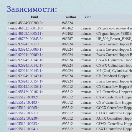
Зависимости:
kuid
author
kind
<kuid2:45324:300200:2>
#45324
<kuid2:46162:15001:10>
#46162
traincar
BN хоппер с зерном 4 
<kuid2:46162:15005:11>
#46162
traincar
CN grain hopper #38818
<kuid2:68787:100845:3>
#68787
traincar
HP_50ft_Boxcar_BNSF
<kuid2:92924:1395:1>
#92924
traincar
Evans Covered Hopper
<kuid2:92924:100066:1>
#92924
traincar
Evans Covered Hopper 
<kuid2:92924:100069:1>
#92924
traincar
Evans Covered Hopper 
<kuid2:92924:100141:1>
#92924
traincar
CNWX Cylindrical Hopp
<kuid2:92924:100142:1>
#92924
traincar
CNWX Cylindrical Hopper
<kuid2:92924:100145:1>
#92924
traincar
MP (Graf) Cylindrical H
<kuid2:92924:100149:1>
#92924
traincar
CP Cylindrical Hopper
<kuid2:92924:100154:1>
#92924
traincar
Evans Covered Hopper 
<kuid2:95512:100158:1>
#95512
traincar
CN Centerflow Hopper 
<kuid2:95512:100182:1>
#95512
traincar
MP Centerflow Hopper 
<kuid:95512:100192>
#95512
traincar
CNW Centerflow Hoppe
<kuid:95512:100193>
#95512
traincar
CNW Centerflow Hoppe
<kuid:95512:100205>
#95512
traincar
GCCX Centerflow Hopp
<kuid:95512:100211>
#95512
traincar
CEFX Centerflow Hoppe
<kuid:95512:100230>
#95512
traincar
ACFX Centerflow Hoppe
<kuid:95512:100233>
#95512
traincar
CPWX Centerflow Hopp
<kuid:95512:100241>
#95512
traincar
CSXT Centerflow Hoppe