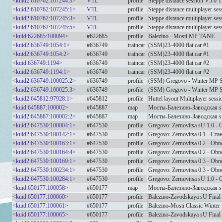
<kuid2:610762:107244:3>
VTL
profile
Steppe distance session V5.0
<kuid2:610762:107245:1>
VTL
profile
Steppe distance multiplayer s
<kuid2:610762:107245:3>
VTL
profile
Steppe distance multiplayer s
<kuid2:610762:107245:5>
VTL
profile
Steppe distance multiplayer s
<kuid:622685:100094>
#622685
profile
Balezino - Mosti MP TANE
<kuid2:636749:1054:1>
#636749
traincar
(SSM)23-4000 flat car #1
<kuid2:636749:1054:2>
#636749
traincar
(SSM)23-4000 flat car #1
<kuid:636749:1194>
#636749
traincar
(SSM)23-4000 flat car #2
<kuid2:636749:1194:1>
#636749
traincar
(SSM)23-4000 flat car #2
<kuid2:636749:100025:2>
#636749
profile
(SSM) Gregovo - Winter MP S
<kuid2:636749:100025:3>
#636749
profile
(SSM) Gregovo - Winter MP S
<kuid2:645812:97928:1>
#645812
profile
Huttel layout Multiplayer sessi
<kuid:645887:100002>
#645887
map
Мосты-Балезино-Заводская
<kuid2:645887:100002:2>
#645887
map
Мосты-Балезино-Заводская
<kuid2:647530:100004:1>
#647530
profile
Gregovo: Zernovitsa sU 1.0 -
<kuid2:647530:100142:1>
#647530
profile
Gregovo: Zernovitsa 0.1 - Ст
<kuid2:647530:100163:1>
#647530
profile
Gregovo: Zernovitsa 0.2 - Ob
<kuid2:647530:100164:4>
#647530
profile
Gregovo: Zernovitsa 0.2 - Ob
<kuid2:647530:100169:1>
#647530
profile
Gregovo: Zernovitsa 0.3 - Ob
<kuid2:647530:100234:1>
#647530
profile
Gregovo: Zernovitsa 0.3 - Ob
<kuid2:647530:100284:1>
#647530
profile
Gregovo: Zernovitsa sU 1.0 -
<kuid:650177:100058>
#650177
map
Мосты-Балезино-Заводская
<kuid:650177:100060>
#650177
profile
Balezino-Zavodskaya sU Final
<kuid:650177:100061>
#650177
profile
Balezino-Mosti Classic Winter
<kuid:650177:100065>
#650177
profile
Balezino-Zavodskaya sU Fina