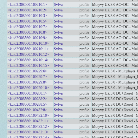
<kuid2:308560:100210:1>
SvIva
profile
Motyvy UZ 3.0 AC+DC - Mult
<kuid2:308560:100210:2>
SvIva
profile
Motyvy UZ 3.0 AC+DC - Mult
<kuid2:308560:100210:3>
SvIva
profile
Motyvy UZ 3.0 AC+DC - Mult
<kuid2:308560:100210:5>
SvIva
profile
Motyvy UZ 3.0 AC+DC - Mult
<kuid2:308560:100210:7>
SvIva
profile
Motyvy UZ 3.0 AC+DC - Mult
<kuid2:308560:100210:8>
SvIva
profile
Motyvy UZ 3.0 AC+DC - Mult
<kuid2:308560:100210:9>
SvIva
profile
Motyvy UZ 3.0 AC+DC - Mult
<kuid2:308560:100210:10>
SvIva
profile
Motyvy UZ 3.0 AC+DC - Mult
<kuid2:308560:100210:11>
SvIva
profile
Motyvy UZ 3.0 AC+DC - Mult
<kuid2:308560:100210:12>
SvIva
profile
Motyvy UZ 3.0 AC+DC - Mult
<kuid2:308560:100210:14>
SvIva
profile
Motyvy UZ 3.0 AC+DC - Mult
<kuid2:308560:100210:15>
SvIva
profile
Motyvy UZ 3.0 AC+DC - Mult
<kuid2:308560:100229:6>
SvIva
profile
Motyvy UZ 3.0 - Multiplayer_
<kuid2:308560:100229:7>
SvIva
profile
Motyvy UZ 3.0 - Multiplayer_
<kuid2:308560:100229:8>
SvIva
profile
Motyvy UZ 3.0 - Multiplayer_
<kuid2:308560:100229:10>
SvIva
profile
Motyvy UZ 3.0 - Multiplayer_
<kuid2:308560:100288:1>
SvIva
profile
Motyvy UZ 3.0 DC+Diesel - M
<kuid2:308560:100288:2>
SvIva
profile
Motyvy UZ 3.0 DC+Diesel - M
<kuid2:308560:100288:5>
SvIva
profile
Motyvy UZ 3.0 DC+Diesel - M
<kuid2:308560:100432:8>
SvIva
profile
Motyvy UZ 3.0 DC+Diesel - M
<kuid2:308560:100432:10>
SvIva
profile
Motyvy UZ 3.0 DC+Diesel - M
<kuid2:308560:100432:11>
SvIva
profile
Motyvy UZ 3.0 DC+Diesel - M
<kuid2:308560:100432:12>
SvIva
profile
Motyvy UZ 3.0 DC+Diesel - M
<kuid2:308560:100432:13>
SvIva
profile
Motyvy UZ 3.0 DC+Diesel - M
<kuid2:308560:100432:14>
SvIva
profile
Motyvy UZ 3.0 DC+Diesel - M