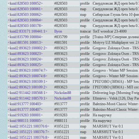
<kuid:828503:100052>
#828503
profile
Свердловсая ЖД open beta 0.
<kuid:828503:100061>
#828503
map
Свердловсая ЖД open beta 0.
<kuid:828503:100062>
#828503
map
Сибирская Глушь бета 10 фи
<kuid:828503:100064>
#828503
profile
Свердловсая ЖД open beta 0.
<kuid:828503:100178>
#828503
map
Свердловсая ЖД open beta 0.
<kuid2:833171:100441:1>
Ilyon
traincar
TotT woodcar 23-4000
<kuid:835799:100004>
#835799
profile
[Trainz-MP] Северная долина 
<kuid:881591:100013>
#881591
profile
Motyvy UZ Multiplayer ver.
<kuid2:893623:100002:2>
#893623
profile
Gregovo: Zolotaya Osen - T
<kuid:893623:100023>
#893623
profile
Gregovo: Zolotaya Osen - TR
<kuid:893623:100024>
#893623
profile
Gregovo: Zolotaya Osen - TRS
<kuid:893623:100025>
#893623
profile
Gregovo: Zolotaya Osen - TRS
<kuid2:893623:100074:7>
#893623
profile
Gregovo - Winter MP Session 
<kuid2:893623:100074:8>
#893623
profile
Gregovo - Winter MP Session
<kuid2:893623:100109:1>
#893623
profile
ГРЕГОВО (ЗИМА) - MP Sessi
<kuid2:893623:100109:2>
#893623
profile
ГРЕГОВО (ЗИМА) - МП сесс
<kuid2:911442:100568:1>
Nickolas88
profile
Delivering logs [Morning Frei
<kuid2:911442:100570:1>
Nickolas88
profile
Efimievo - Velsk [126, Day P
<kuid:913777:100403>
#913777
profile
Balezino-Mosti Classic Winte
<kuid:913777:100407>
#913777
profile
Balezino-Mosti Classic Wint
<kuid:919283:100001>
#919283
profile
На выручку
<kuid:988111:100005>
#988111
profile
На выручку
<kuid2:1051221:100376:6>
#1051221
map
MARSHUT Ver 0.1
<kuid2:1051221:100376:7>
#1051221
map
MARSHUT Ver 0.1
<kuid2:1051221:100376:8>
#1051221
map
MARSHUT Ver 0.1