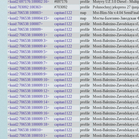
<kuid2:697176:100002:16>
#697176
profile
Motyvy UZ 3.0 Diesel - Multip
<kuid:703092:100363>
#703092
profile
Polunochnyj jekspress 27 ijunj
<kuid:706538:100003>
capitan1122
map
Mst-Blzn-Sln v.4.04 SemiFina
<kuid2:706538:100004:15>
capitan1122
map
Мосты-Балезино-Заводская Ф
<kuid:706538:100007>
capitan1122
profile
Mosti-Balezino-Zavodskaya s
<kuid:706538:100009>
capitan1122
profile
Mosti-Balezino-Zavodskaya s
<kuid2:706538:100009:1>
capitan1122
profile
Mosti-Balezino-Zavodskaya s
<kuid2:706538:100009:3>
capitan1122
profile
Mosti-Balezino-Zavodskaya s
<kuid2:706538:100009:4>
capitan1122
profile
Mosti-Balezino-Zavodskaya s
<kuid2:706538:100009:5>
capitan1122
profile
Mosti-Balezino-Zavodskaya s
<kuid2:706538:100009:6>
capitan1122
profile
Mosti-Balezino-Zavodskaya s
<kuid2:706538:100009:7>
capitan1122
profile
Mosti-Balezino-Zavodskaya s
<kuid2:706538:100009:8>
capitan1122
profile
Mosti-Balezino-Zavodskaya s
<kuid2:706538:100009:9>
capitan1122
profile
Mosti-Balezino-Zavodskaya s
<kuid2:706538:100009:10>
capitan1122
profile
Mosti-Balezino-Zavodskaya s
<kuid2:706538:100009:11>
capitan1122
profile
Mosti-Balezino-Zavodskaya s
<kuid2:706538:100009:12>
capitan1122
profile
Mosti-Balezino-Zavodskaya s
<kuid2:706538:100009:13>
capitan1122
profile
Mosti-Balezino-Zavodskaya s
<kuid2:706538:100009:14>
capitan1122
profile
Mosti-Balezino-Zavodskaya s
<kuid2:706538:100009:15>
capitan1122
profile
Mosti-Balezino-Zavodskaya s
<kuid2:706538:100009:16>
capitan1122
profile
Mosti-Balezino-Zavodskaya s
<kuid2:706538:100009:17>
capitan1122
profile
Mosti-Balezino-Zavodskaya s
<kuid2:706538:100009:18>
capitan1122
profile
Mosti-Balezino-Zavodskaya s
<kuid:706538:100010>
capitan1122
profile
Mosti-Balezino-Zavodskaya sU
<kuid2:706538:100010:1>
capitan1122
profile
Mosti-Balezino-Zavodskaya s