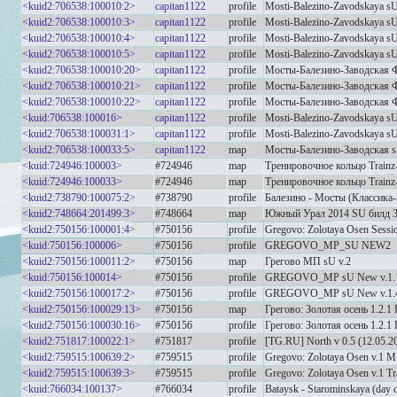
<kuid2:706538:100010:2>
capitan1122
profile
Mosti-Balezino-Zavodskaya sU
<kuid2:706538:100010:3>
capitan1122
profile
Mosti-Balezino-Zavodskaya sU
<kuid2:706538:100010:4>
capitan1122
profile
Mosti-Balezino-Zavodskaya sU
<kuid2:706538:100010:5>
capitan1122
profile
Mosti-Balezino-Zavodskaya sU
<kuid2:706538:100010:20>
capitan1122
profile
Мосты-Балезино-Заводская Ф
<kuid2:706538:100010:21>
capitan1122
profile
Мосты-Балезино-Заводская Ф
<kuid2:706538:100010:22>
capitan1122
profile
Мосты-Балезино-Заводская Ф
<kuid:706538:100016>
capitan1122
profile
Mosti-Balezino-Zavodskaya sU
<kuid2:706538:100031:1>
capitan1122
profile
Mosti-Balezino-Zavodskaya sU
<kuid2:706538:100033:5>
capitan1122
map
Мосты-Балезино-Заводская
<kuid:724946:100003>
#724946
map
Тренировочное кольцо Trainz
<kuid:724946:100033>
#724946
map
Тренировочное кольцо Trainz
<kuid2:738790:100075:2>
#738790
profile
Балезино - Мосты (Классика-
<kuid2:748664:201499:3>
#748664
map
Южный Урал 2014 SU билд 3.
<kuid2:750156:100001:4>
#750156
profile
Gregovo: Zolotaya Osen Sess
<kuid:750156:100006>
#750156
profile
GREGOVO_MP_SU NEW2
<kuid2:750156:100011:2>
#750156
map
Грегово МП sU v.2
<kuid:750156:100014>
#750156
profile
GREGOVO_MP sU New v.1.
<kuid2:750156:100017:2>
#750156
profile
GREGOVO_MP sU New v.1.
<kuid2:750156:100029:13>
#750156
map
Грегово: Золотая осень 1.2.1
<kuid2:750156:100030:16>
#750156
profile
Грегово: Золотая осень 1.2.1
<kuid2:751817:100022:1>
#751817
profile
[TG.RU] North v 0.5 (12.05.20
<kuid2:759515:100639:2>
#759515
profile
Gregovo: Zolotaya Osen v.1 M
<kuid2:759515:100639:3>
#759515
profile
Gregovo: Zolotaya Osen v.1 
<kuid:766034:100137>
#766034
profile
Bataysk - Starominskaya (day c