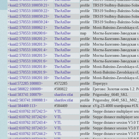
<kuid2:570553:100059:21>
TheAnDav
profile
TRS19 Stolbtsy-Balezino-Solne
<kuid2:570553:100059:22>
TheAnDav
profile
TRS19 Stolbtsy-Balezino-Solne
<kuid2:570553:100059:23>
TheAnDav
profile
TRS19 Stolbtsy-Balezino-Solne
<kuid2:570553:100059:24>
TheAnDav
profile
TRS19 Stolbtsy-Balezino-Solne
<kuid2:570553:100062:1>
TheAnDav
profile
Mosti-Balezino-Zavodskaya sU
<kuid2:570553:100200:6>
TheAnDav
map
Мосты-Балезино-Заводская
<kuid2:570553:100201:2>
TheAnDav
profile
Мосты-Балезино-Заводская s
<kuid2:570553:100201:3>
TheAnDav
profile
Мосты-Балезино-Заводская 
<kuid2:570553:100201:4>
TheAnDav
profile
Мосты-Балезино-Заводская 
<kuid2:570553:100201:5>
TheAnDav
profile
Мосты-Балезино-Заводская 
<kuid2:570553:100201:6>
TheAnDav
profile
Мосты-Балезино-Заводская 
<kuid2:570553:100201:8>
TheAnDav
profile
Mosti-Balezino-Zavodskaya sU
<kuid2:570553:100201:9>
TheAnDav
profile
Mosti-Balezino-Zavodskaya sU
<kuid2:570553:100201:10>
TheAnDav
profile
Mosti-Balezino-Zavodskaya sU
<kuid:572285:100003>
#572285
profile
Перегруз
<kuid:580822:100009>
#580822
profile
Грегово: Золотая осень 1.2. 
<kuid:583741:100079>
sharifov.rifat
profile
Prigorodny_6640_SKL
<kuid2:583741:100088:1>
sharifov.rifat
profile
Prigorodny_6640_SKL_M62_f
<kuid:584469:113>
#584469
traincar
xVg-23-4000 платформа #1X
<kuid2:610762:107242:5>
VTL
profile
Steppe distance multiplayer s
<kuid2:610762:107242:6>
VTL
profile
Steppe distance multiplayer s
<kuid2:610762:107243:4>
VTL
profile
Steppe distance session V5.0
<kuid2:610762:107243:5>
VTL
profile
Steppe distance session V5.0
<kuid2:610762:107244:2>
VTL
profile
Steppe distance session V5.0