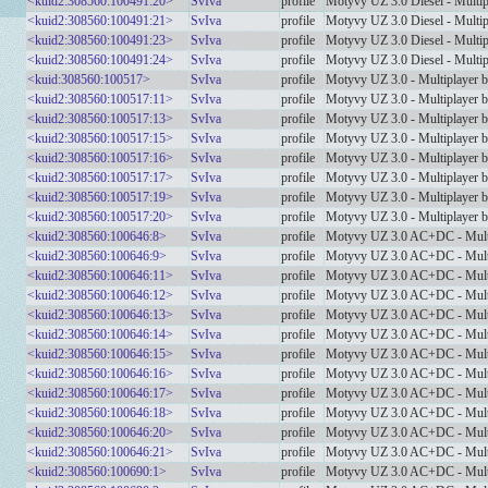
<kuid2:308560:100491:20>
SvIva
profile
Motyvy UZ 3.0 Diesel - Multi
<kuid2:308560:100491:21>
SvIva
profile
Motyvy UZ 3.0 Diesel - Multi
<kuid2:308560:100491:23>
SvIva
profile
Motyvy UZ 3.0 Diesel - Multi
<kuid2:308560:100491:24>
SvIva
profile
Motyvy UZ 3.0 Diesel - Multi
<kuid:308560:100517>
SvIva
profile
Motyvy UZ 3.0 - Multiplayer b
<kuid2:308560:100517:11>
SvIva
profile
Motyvy UZ 3.0 - Multiplayer b
<kuid2:308560:100517:13>
SvIva
profile
Motyvy UZ 3.0 - Multiplayer b
<kuid2:308560:100517:15>
SvIva
profile
Motyvy UZ 3.0 - Multiplayer b
<kuid2:308560:100517:16>
SvIva
profile
Motyvy UZ 3.0 - Multiplayer b
<kuid2:308560:100517:17>
SvIva
profile
Motyvy UZ 3.0 - Multiplayer b
<kuid2:308560:100517:19>
SvIva
profile
Motyvy UZ 3.0 - Multiplayer b
<kuid2:308560:100517:20>
SvIva
profile
Motyvy UZ 3.0 - Multiplayer b
<kuid2:308560:100646:8>
SvIva
profile
Motyvy UZ 3.0 AC+DC - Mult
<kuid2:308560:100646:9>
SvIva
profile
Motyvy UZ 3.0 AC+DC - Mult
<kuid2:308560:100646:11>
SvIva
profile
Motyvy UZ 3.0 AC+DC - Mult
<kuid2:308560:100646:12>
SvIva
profile
Motyvy UZ 3.0 AC+DC - Mult
<kuid2:308560:100646:13>
SvIva
profile
Motyvy UZ 3.0 AC+DC - Mult
<kuid2:308560:100646:14>
SvIva
profile
Motyvy UZ 3.0 AC+DC - Mult
<kuid2:308560:100646:15>
SvIva
profile
Motyvy UZ 3.0 AC+DC - Mult
<kuid2:308560:100646:16>
SvIva
profile
Motyvy UZ 3.0 AC+DC - Mult
<kuid2:308560:100646:17>
SvIva
profile
Motyvy UZ 3.0 AC+DC - Mult
<kuid2:308560:100646:18>
SvIva
profile
Motyvy UZ 3.0 AC+DC - Mult
<kuid2:308560:100646:20>
SvIva
profile
Motyvy UZ 3.0 AC+DC - Mult
<kuid2:308560:100646:21>
SvIva
profile
Motyvy UZ 3.0 AC+DC - Mult
<kuid2:308560:100690:1>
SvIva
profile
Motyvy UZ 3.0 AC+DC - Mult