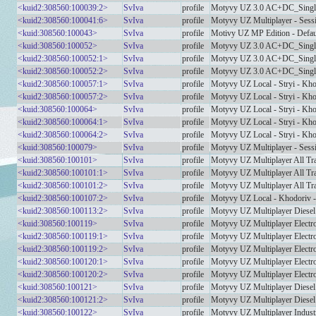
<kuid2:308560:100039:2>
SvIva
profile
Motyvy UZ 3.0 AC+DC_Single
<kuid2:308560:100041:6>
SvIva
profile
Motyvy UZ Multiplayer - Sess
<kuid:308560:100043>
SvIva
profile
Motivy UZ MP Edition - Defau
<kuid:308560:100052>
SvIva
profile
Motyvy UZ 3.0 AC+DC_Single
<kuid2:308560:100052:1>
SvIva
profile
Motyvy UZ 3.0 AC+DC_Single
<kuid2:308560:100052:2>
SvIva
profile
Motyvy UZ 3.0 AC+DC_Single
<kuid2:308560:100057:1>
SvIva
profile
Motyvy UZ Local - Stryi - Kh
<kuid2:308560:100057:2>
SvIva
profile
Motyvy UZ Local - Stryi - Kh
<kuid:308560:100064>
SvIva
profile
Motyvy UZ Local - Stryi - Kh
<kuid2:308560:100064:1>
SvIva
profile
Motyvy UZ Local - Stryi - Kh
<kuid2:308560:100064:2>
SvIva
profile
Motyvy UZ Local - Stryi - Kh
<kuid:308560:100079>
SvIva
profile
Motyvy UZ Multiplayer - Sess
<kuid:308560:100101>
SvIva
profile
Motyvy UZ Multiplayer All Tra
<kuid2:308560:100101:1>
SvIva
profile
Motyvy UZ Multiplayer All Tra
<kuid2:308560:100101:2>
SvIva
profile
Motyvy UZ Multiplayer All Tra
<kuid2:308560:100107:2>
SvIva
profile
Motyvy UZ Local - Khodoriv - 
<kuid2:308560:100113:2>
SvIva
profile
Motyvy UZ Multiplayer Diesel
<kuid:308560:100119>
SvIva
profile
Motyvy UZ Multiplayer Electro
<kuid2:308560:100119:1>
SvIva
profile
Motyvy UZ Multiplayer Electro
<kuid2:308560:100119:2>
SvIva
profile
Motyvy UZ Multiplayer Electro
<kuid2:308560:100120:1>
SvIva
profile
Motyvy UZ Multiplayer Electro
<kuid2:308560:100120:2>
SvIva
profile
Motyvy UZ Multiplayer Electro
<kuid:308560:100121>
SvIva
profile
Motyvy UZ Multiplayer Diesel
<kuid2:308560:100121:2>
SvIva
profile
Motyvy UZ Multiplayer Diesel
<kuid:308560:100122>
SvIva
profile
Motyvy UZ Multiplayer Industr