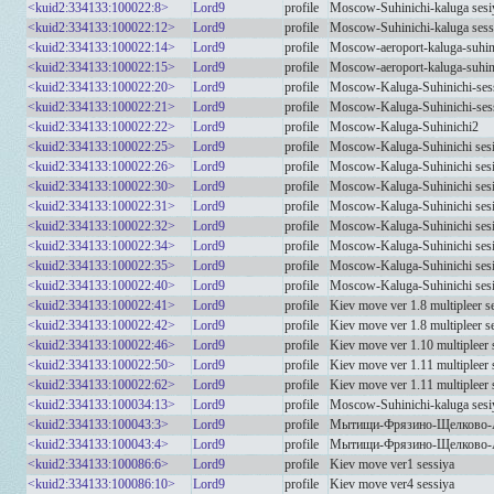
<kuid2:334133:100022:8>
Lord9
profile
Moscow-Suhinichi-kaluga sesi
<kuid2:334133:100022:12>
Lord9
profile
Moscow-Suhinichi-kaluga sess
<kuid2:334133:100022:14>
Lord9
profile
Moscow-aeroport-kaluga-suhini
<kuid2:334133:100022:15>
Lord9
profile
Moscow-aeroport-kaluga-suhini
<kuid2:334133:100022:20>
Lord9
profile
Moscow-Kaluga-Suhinichi-ses
<kuid2:334133:100022:21>
Lord9
profile
Moscow-Kaluga-Suhinichi-ses
<kuid2:334133:100022:22>
Lord9
profile
Moscow-Kaluga-Suhinichi2
<kuid2:334133:100022:25>
Lord9
profile
Moscow-Kaluga-Suhinichi ses
<kuid2:334133:100022:26>
Lord9
profile
Moscow-Kaluga-Suhinichi sesi
<kuid2:334133:100022:30>
Lord9
profile
Moscow-Kaluga-Suhinichi sesi
<kuid2:334133:100022:31>
Lord9
profile
Moscow-Kaluga-Suhinichi sesi
<kuid2:334133:100022:32>
Lord9
profile
Moscow-Kaluga-Suhinichi sesi
<kuid2:334133:100022:34>
Lord9
profile
Moscow-Kaluga-Suhinichi sesi
<kuid2:334133:100022:35>
Lord9
profile
Moscow-Kaluga-Suhinichi sesi
<kuid2:334133:100022:40>
Lord9
profile
Moscow-Kaluga-Suhinichi sesi
<kuid2:334133:100022:41>
Lord9
profile
Kiev move ver 1.8 multipleer s
<kuid2:334133:100022:42>
Lord9
profile
Kiev move ver 1.8 multipleer s
<kuid2:334133:100022:46>
Lord9
profile
Kiev move ver 1.10 multipleer 
<kuid2:334133:100022:50>
Lord9
profile
Kiev move ver 1.11 multipleer 
<kuid2:334133:100022:62>
Lord9
profile
Kiev move ver 1.11 multipleer 
<kuid2:334133:100034:13>
Lord9
profile
Moscow-Suhinichi-kaluga sesi
<kuid2:334133:100043:3>
Lord9
profile
Мытищи-Фрязино-Щелково-А
<kuid2:334133:100043:4>
Lord9
profile
Мытищи-Фрязино-Щелково-А
<kuid2:334133:100086:6>
Lord9
profile
Kiev move ver1 sessiya
<kuid2:334133:100086:10>
Lord9
profile
Kiev move ver4 sessiya