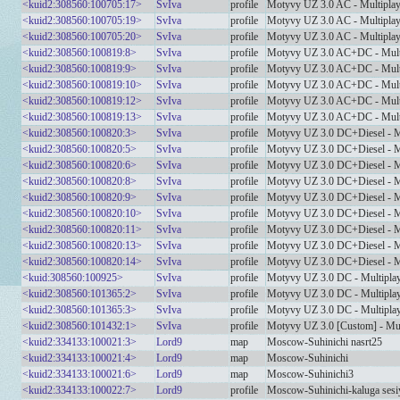
<kuid2:308560:100705:17>
SvIva
profile
Motyvy UZ 3.0 AC - Multipla
<kuid2:308560:100705:19>
SvIva
profile
Motyvy UZ 3.0 AC - Multipla
<kuid2:308560:100705:20>
SvIva
profile
Motyvy UZ 3.0 AC - Multipla
<kuid2:308560:100819:8>
SvIva
profile
Motyvy UZ 3.0 AC+DC - Mult
<kuid2:308560:100819:9>
SvIva
profile
Motyvy UZ 3.0 AC+DC - Mult
<kuid2:308560:100819:10>
SvIva
profile
Motyvy UZ 3.0 AC+DC - Mult
<kuid2:308560:100819:12>
SvIva
profile
Motyvy UZ 3.0 AC+DC - Mult
<kuid2:308560:100819:13>
SvIva
profile
Motyvy UZ 3.0 AC+DC - Mult
<kuid2:308560:100820:3>
SvIva
profile
Motyvy UZ 3.0 DC+Diesel - Mu
<kuid2:308560:100820:5>
SvIva
profile
Motyvy UZ 3.0 DC+Diesel - Mu
<kuid2:308560:100820:6>
SvIva
profile
Motyvy UZ 3.0 DC+Diesel - Mu
<kuid2:308560:100820:8>
SvIva
profile
Motyvy UZ 3.0 DC+Diesel - Mu
<kuid2:308560:100820:9>
SvIva
profile
Motyvy UZ 3.0 DC+Diesel - Mu
<kuid2:308560:100820:10>
SvIva
profile
Motyvy UZ 3.0 DC+Diesel - Mu
<kuid2:308560:100820:11>
SvIva
profile
Motyvy UZ 3.0 DC+Diesel - Mu
<kuid2:308560:100820:13>
SvIva
profile
Motyvy UZ 3.0 DC+Diesel - Mu
<kuid2:308560:100820:14>
SvIva
profile
Motyvy UZ 3.0 DC+Diesel - Mu
<kuid:308560:100925>
SvIva
profile
Motyvy UZ 3.0 DC - Multipla
<kuid2:308560:101365:2>
SvIva
profile
Motyvy UZ 3.0 DC - Multipla
<kuid2:308560:101365:3>
SvIva
profile
Motyvy UZ 3.0 DC - Multipla
<kuid2:308560:101432:1>
SvIva
profile
Motyvy UZ 3.0 [Custom] - Mu
<kuid2:334133:100021:3>
Lord9
map
Moscow-Suhinichi nasrt25
<kuid2:334133:100021:4>
Lord9
map
Moscow-Suhinichi
<kuid2:334133:100021:6>
Lord9
map
Moscow-Suhinichi3
<kuid2:334133:100022:7>
Lord9
profile
Moscow-Suhinichi-kaluga sesi