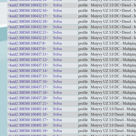
<kuid2:308560:100432:15>
SvIva
profile
Motyvy UZ 3.0 DC+Diesel - M
<kuid2:308560:100432:16>
SvIva
profile
Motyvy UZ 3.0 DC+Diesel - M
<kuid2:308560:100432:17>
SvIva
profile
Motyvy UZ 3.0 DC+Diesel - M
<kuid2:308560:100432:18>
SvIva
profile
Motyvy UZ 3.0 DC+Diesel - M
<kuid2:308560:100432:19>
SvIva
profile
Motyvy UZ 3.0 DC+Diesel - M
<kuid2:308560:100432:21>
SvIva
profile
Motyvy UZ 3.0 DC+Diesel - M
<kuid2:308560:100432:22>
SvIva
profile
Motyvy UZ 3.0 DC+Diesel - M
<kuid2:308560:100437:8>
SvIva
profile
Motyvy UZ 3.0 DC - Multipla
<kuid2:308560:100437:9>
SvIva
profile
Motyvy UZ 3.0 DC - Multipla
<kuid2:308560:100437:11>
SvIva
profile
Motyvy UZ 3.0 DC - Multipla
<kuid2:308560:100437:12>
SvIva
profile
Motyvy UZ 3.0 DC - Multipla
<kuid2:308560:100437:13>
SvIva
profile
Motyvy UZ 3.0 DC - Multipla
<kuid2:308560:100437:14>
SvIva
profile
Motyvy UZ 3.0 DC - Multipla
<kuid2:308560:100437:15>
SvIva
profile
Motyvy UZ 3.0 DC - Multipla
<kuid2:308560:100437:16>
SvIva
profile
Motyvy UZ 3.0 DC - Multipla
<kuid2:308560:100437:17>
SvIva
profile
Motyvy UZ 3.0 DC - Multipla
<kuid2:308560:100437:18>
SvIva
profile
Motyvy UZ 3.0 DC - Multipla
<kuid2:308560:100437:20>
SvIva
profile
Motyvy UZ 3.0 DC - Multipla
<kuid2:308560:100437:21>
SvIva
profile
Motyvy UZ 3.0 DC - Multipla
<kuid2:308560:100491:14>
SvIva
profile
Motyvy UZ 3.0 Diesel - Multi
<kuid2:308560:100491:16>
SvIva
profile
Motyvy UZ 3.0 Diesel - Multi
<kuid2:308560:100491:17>
SvIva
profile
Motyvy UZ 3.0 Diesel - Multi
<kuid2:308560:100491:18>
SvIva
profile
Motyvy UZ 3.0 Diesel - Multi
<kuid2:308560:100491:19>
SvIva
profile
Motyvy UZ 3.0 Diesel - Multi