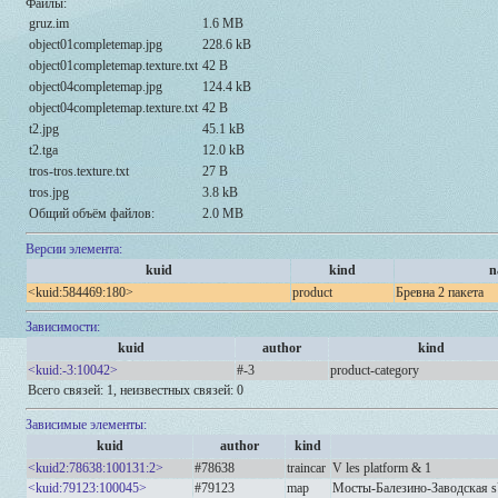
Файлы:
gruz.im
1.6 MB
object01completemap.jpg
228.6 kB
object01completemap.texture.txt
42 B
object04completemap.jpg
124.4 kB
object04completemap.texture.txt
42 B
t2.jpg
45.1 kB
t2.tga
12.0 kB
tros-tros.texture.txt
27 B
tros.jpg
3.8 kB
Общий объём файлов:
2.0 MB
Версии элемента:
kuid
kind
n
<kuid:584469:180>
product
Бревна 2 пакета
Зависимости:
kuid
author
kind
<kuid:-3:10042>
#-3
product-category
Всего связей: 1, неизвестных связей: 0
Зависимые элементы:
kuid
author
kind
<kuid2:78638:100131:2>
#78638
traincar
V les platform & 1
<kuid:79123:100045>
#79123
map
Мосты-Балезино-Заводская