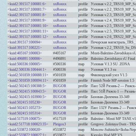
<kuid2:391517:100081:6>
xxRonxx
profile
Узловая v.2.2_TRS19_MP_S
<kuid2:391517:100081:7>
xxRonxx
profile
Узловая v.2.2_TRS19_MP_S
<kuid2:391517:100081:8>
xxRonxx
profile
Узловая v.2.3_TRS19_MP_S
<kuid2:391517:100081:9>
xxRonxx
profile
Узловая v.2.4_TRS19_MP_S
<kuid2:391517:100081:10>
xxRonxx
profile
Узловая v.2.5_TRS19_MP_S
<kuid2:391517:100081:11>
xxRonxx
profile
Узловая v.2.5_TRS19_MP_S
<kuid2:391517:100081:12>
xxRonxx
profile
Узловая v.2.6_TRS22_MP_S
<kuid:391517:100094>
xxRonxx
profile
Печорская магистраль_TRS_
<kuid:391517:100221>
xxRonxx
profile
Узловая v.2.2_TRS19_Su_D
<kuid:405167:100003>
#405167
profile
Mosti-Balezino-Zavodskaya sU
<kuid:496891:100006>
#496891
profile
Balezino-Zavodskaya sU Final 
<kuid:500336:100005>
#500336
map
Узловая V.1.3 SU .ZONA
<kuid2:500336:100444:1>
#500336
map
Узловая V.1.3 su
<kuid2:501859:100088:11>
#501859
map
Финляндский узел V1.5
<kuid2:501859:100094:11>
#501859
profile
Finnish Node MP-session 1.5
<kuid2:502415:100388:5>
BUGOR
profile
Пасс 52Й Рязань-2 — Ряжск
<kuid2:502415:100843:5>
BUGOR
profile
Пасс 51Й Ряжск-1 — Рязань
<kuid2:502415:103900:5>
BUGOR
profile
Базовая-Дилемма 33-349
<kuid:502415:105230>
BUGOR
profile
Базовая-Дилемма 33-349
<kuid:502415:105273>
BUGOR
profile
Пасс 132У Рязань-2 — Ряжс
<kuid:502415:105314>
BUGOR
profile
Базовая-Дилемма 33-349
<kuid:517519:100875>
#517519
profile
Balezino - Mosti MP TANE v1
<kuid2:517718:100023:35>
Pleigox3
profile
Gregovo: Zolotaya Osen - TRS
<kuid:533872:100020>
#533872
map
Moscow-Suhinichi+Iksha-Nep
<kuid2:533872:100027:1>
#533872
map
Kievsky Hod MP VS