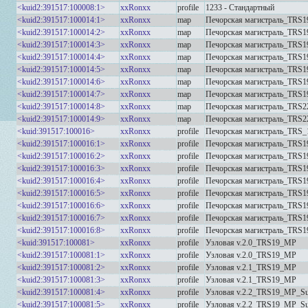
<kuid2:391517:100008:1>
xxRonxx
profile
1233 - Стандартный
<kuid2:391517:100014:1>
xxRonxx
map
Печорская магистраль_TRS1
<kuid2:391517:100014:2>
xxRonxx
map
Печорская магистраль_TRS1
<kuid2:391517:100014:3>
xxRonxx
map
Печорская магистраль_TRS1
<kuid2:391517:100014:4>
xxRonxx
map
Печорская магистраль_TRS1
<kuid2:391517:100014:5>
xxRonxx
map
Печорская магистраль_TRS1
<kuid2:391517:100014:6>
xxRonxx
map
Печорская магистраль_TRS1
<kuid2:391517:100014:7>
xxRonxx
map
Печорская магистраль_TRS
<kuid2:391517:100014:8>
xxRonxx
map
Печорская магистраль_TRS2
<kuid2:391517:100014:9>
xxRonxx
map
Печорская магистраль_TRS2
<kuid:391517:100016>
xxRonxx
profile
Печорская магистраль_TRS
<kuid2:391517:100016:1>
xxRonxx
profile
Печорская магистраль_TRS
<kuid2:391517:100016:2>
xxRonxx
profile
Печорская магистраль_TRS
<kuid2:391517:100016:3>
xxRonxx
profile
Печорская магистраль_TRS
<kuid2:391517:100016:4>
xxRonxx
profile
Печорская магистраль_TRS
<kuid2:391517:100016:5>
xxRonxx
profile
Печорская магистраль_TRS
<kuid2:391517:100016:6>
xxRonxx
profile
Печорская магистраль_TRS
<kuid2:391517:100016:7>
xxRonxx
profile
Печорская магистраль_TRS
<kuid2:391517:100016:8>
xxRonxx
profile
Печорская магистраль_TRS
<kuid:391517:100081>
xxRonxx
profile
Узловая v.2.0_TRS19_MP
<kuid2:391517:100081:1>
xxRonxx
profile
Узловая v.2.0_TRS19_MP
<kuid2:391517:100081:2>
xxRonxx
profile
Узловая v.2.1_TRS19_MP
<kuid2:391517:100081:3>
xxRonxx
profile
Узловая v.2.1_TRS19_MP
<kuid2:391517:100081:4>
xxRonxx
profile
Узловая v.2.2_TRS19_MP_S
<kuid2:391517:100081:5>
xxRonxx
profile
Узловая v.2.2_TRS19_MP_S