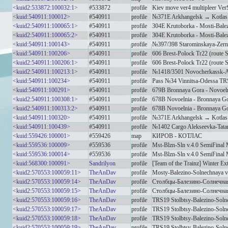
<kuid2:533872:100032:1>
#533872
profile
Kiev move ver4 multipleer Ver
<kuid:540911:100012>
#540911
profile
№371E Arkhangelsk → Kotlas 
<kuid2:540911:100065:1>
#540911
profile
304E Krutoborka - Mosti-Bale
<kuid2:540911:100065:2>
#540911
profile
304E Krutoborka - Mosti-Bale
<kuid:540911:100143>
#540911
profile
№397/398 Starominskaya-Zern
<kuid:540911:100206>
#540911
profile
606 Brest-Polock Tr22 (route S
<kuid2:540911:100206:1>
#540911
profile
606 Brest-Polock Tr22 (route S
<kuid2:540911:100213:1>
#540911
profile
№1418/3501 Novocherkassk-Az
<kuid:540911:100234>
#540911
profile
Pass №34 Vinnitsa-Odessa T
<kuid:540911:100291>
#540911
profile
679B Bronnaya Gora - Novoel
<kuid2:540911:100308:1>
#540911
profile
678B Novoelnia - Bronnaya Go
<kuid2:540911:100313:2>
#540911
profile
678B Novoelnia - Bronnaya Go
<kuid:540911:100320>
#540911
profile
№371E Arkhangelsk → Kotla
<kuid:540911:100439>
#540911
profile
№1402 Cargo Alekseevka-Tata
<kuid:559426:100001>
#559426
map
КИРОВ - КОТЛАС
<kuid:559536:100009>
#559536
profile
Mst-Blzn-Sln v.4.0 SemiFinal
<kuid:559536:100014>
#559536
profile
Mst-Blzn-Sln v.4.0 SemiFinal
<kuid:568300:100091>
Sandrilyon
profile
[Team of the Trainz] Winter Ext
<kuid2:570553:100059:11>
TheAnDav
profile
Mosty-Balezino-Solnechnaya v
<kuid2:570553:100059:14>
TheAnDav
profile
Столбцы-Балезино-Солнечная
<kuid2:570553:100059:15>
TheAnDav
profile
Столбцы-Балезино-Солнечная
<kuid2:570553:100059:16>
TheAnDav
profile
TRS19 Stolbtsy-Balezino-Solne
<kuid2:570553:100059:17>
TheAnDav
profile
TRS19 Stolbtsy-Balezino-Solne
<kuid2:570553:100059:18>
TheAnDav
profile
TRS19 Stolbtsy-Balezino-Solne
<kuid2:570553:100059:19>
TheAnDav
profile
TRS19 Stolbtsy-Balezino-Solne