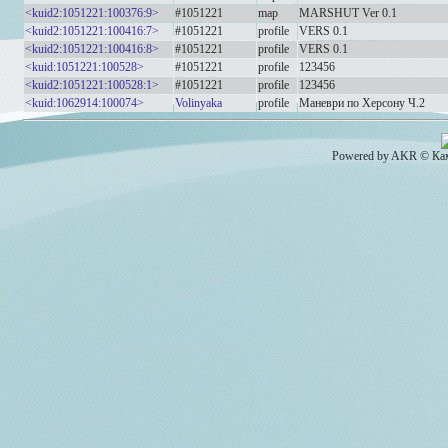
<kuid2:1051221:100376:9>
#1051221
map
MARSHUT Ver 0.1
<kuid2:1051221:100416:7>
#1051221
profile
VERS 0.1
<kuid2:1051221:100416:8>
#1051221
profile
VERS 0.1
<kuid:1051221:100528>
#1051221
profile
123456
<kuid2:1051221:100528:1>
#1051221
profile
123456
<kuid:1062914:100074>
Volinyaka
profile
Маневри по Херсону Ч.2
Powered by AKR © Кам