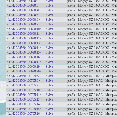
<kuid2:308560:100690:2>
SvIva
profile
Motyvy UZ 3.0 AC+DC - Mult
<kuid2:308560:100690:3>
SvIva
profile
Motyvy UZ 3.0 AC+DC - Mult
<kuid2:308560:100690:4>
SvIva
profile
Motyvy UZ 3.0 AC+DC - Mult
<kuid2:308560:100690:5>
SvIva
profile
Motyvy UZ 3.0 AC+DC - Mult
<kuid2:308560:100690:6>
SvIva
profile
Motyvy UZ 3.0 AC+DC - Mult
<kuid2:308560:100690:7>
SvIva
profile
Motyvy UZ 3.0 AC+DC - Mult
<kuid2:308560:100690:10>
SvIva
profile
Motyvy UZ 3.0 AC+DC - Mult
<kuid2:308560:100690:11>
SvIva
profile
Motyvy UZ 3.0 AC+DC - Mult
<kuid2:308560:100690:12>
SvIva
profile
Motyvy UZ 3.0 AC+DC - Mult
<kuid2:308560:100690:13>
SvIva
profile
Motyvy UZ 3.0 AC+DC - Mult
<kuid2:308560:100690:14>
SvIva
profile
Motyvy UZ 3.0 AC+DC - Mult
<kuid2:308560:100690:15>
SvIva
profile
Motyvy UZ 3.0 AC+DC - Mult
<kuid2:308560:100690:16>
SvIva
profile
Motyvy UZ 3.0 AC+DC - Mult
<kuid2:308560:100690:17>
SvIva
profile
Motyvy UZ 3.0 AC+DC - Mult
<kuid2:308560:100690:19>
SvIva
profile
Motyvy UZ 3.0 AC+DC - Mult
<kuid2:308560:100690:20>
SvIva
profile
Motyvy UZ 3.0 AC+DC - Mult
<kuid2:308560:100705:5>
SvIva
profile
Motyvy UZ 3.0 AC - Multipla
<kuid2:308560:100705:6>
SvIva
profile
Motyvy UZ 3.0 AC - Multipla
<kuid2:308560:100705:9>
SvIva
profile
Motyvy UZ 3.0 AC - Multipla
<kuid2:308560:100705:10>
SvIva
profile
Motyvy UZ 3.0 AC - Multipla
<kuid2:308560:100705:11>
SvIva
profile
Motyvy UZ 3.0 AC - Multipla
<kuid2:308560:100705:13>
SvIva
profile
Motyvy UZ 3.0 AC - Multipla
<kuid2:308560:100705:14>
SvIva
profile
Motyvy UZ 3.0 AC - Multipla
<kuid2:308560:100705:15>
SvIva
profile
Motyvy UZ 3.0 AC - Multipla
<kuid2:308560:100705:16>
SvIva
profile
Motyvy UZ 3.0 AC - Multipla