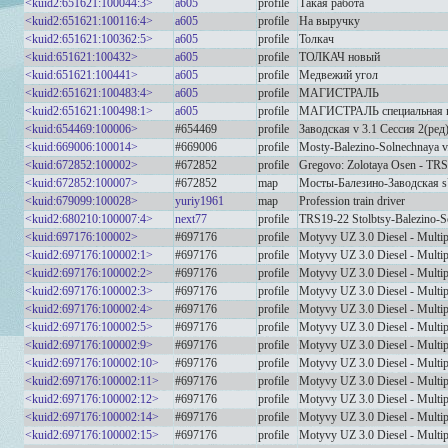
<kuid2:651621:100044:3>
a605
profile
Такая работа
<kuid2:651621:100116:4>
a605
profile
На выручку
<kuid2:651621:100362:5>
a605
profile
Толкач
<kuid:651621:100432>
a605
profile
ТОЛКАЧ новый
<kuid:651621:100441>
a605
profile
Медвежий угол
<kuid2:651621:100483:4>
a605
profile
МАГИСТРАЛЬ
<kuid2:651621:100498:1>
a605
profile
МАГИСТРАЛЬ специальная в
<kuid:654469:100006>
#654469
profile
Заводская v 3.1 Сессия 2(ред
<kuid:669006:100014>
#669006
profile
Mosty-Balezino-Solnechnaya v
<kuid:672852:100002>
#672852
profile
Gregovo: Zolotaya Osen - T
<kuid:672852:100007>
#672852
map
Мосты-Балезино-Заводская s
<kuid:679099:100028>
yuriy1961
map
Profession train driver
<kuid2:680210:100007:4>
next77
profile
TRS19-22 Stolbtsy-Balezino-S
<kuid:697176:100002>
#697176
profile
Motyvy UZ 3.0 Diesel - Multip
<kuid2:697176:100002:1>
#697176
profile
Motyvy UZ 3.0 Diesel - Multip
<kuid2:697176:100002:2>
#697176
profile
Motyvy UZ 3.0 Diesel - Multip
<kuid2:697176:100002:3>
#697176
profile
Motyvy UZ 3.0 Diesel - Multip
<kuid2:697176:100002:4>
#697176
profile
Motyvy UZ 3.0 Diesel - Multip
<kuid2:697176:100002:5>
#697176
profile
Motyvy UZ 3.0 Diesel - Multip
<kuid2:697176:100002:9>
#697176
profile
Motyvy UZ 3.0 Diesel - Multip
<kuid2:697176:100002:10>
#697176
profile
Motyvy UZ 3.0 Diesel - Multip
<kuid2:697176:100002:11>
#697176
profile
Motyvy UZ 3.0 Diesel - Multip
<kuid2:697176:100002:12>
#697176
profile
Motyvy UZ 3.0 Diesel - Multip
<kuid2:697176:100002:14>
#697176
profile
Motyvy UZ 3.0 Diesel - Multip
<kuid2:697176:100002:15>
#697176
profile
Motyvy UZ 3.0 Diesel - Multip