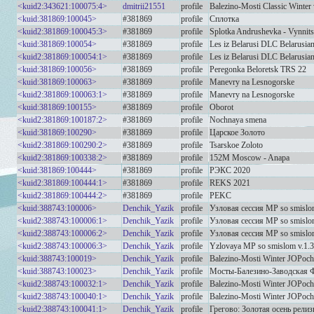
<kuid2:343621:100075:4>
dmitrii21551
profile
Balezino-Mosti Classic Winter
<kuid:381869:100045>
#381869
profile
Сплотка
<kuid2:381869:100045:3>
#381869
profile
Splotka Andrushevka - Vynnits
<kuid:381869:100054>
#381869
profile
Les iz Belarusi DLC Belarusia
<kuid2:381869:100054:1>
#381869
profile
Les iz Belarusi DLC Belarusia
<kuid:381869:100056>
#381869
profile
Peregonka Beloretsk TRS 22
<kuid:381869:100063>
#381869
profile
Manevry na Lesnogorske
<kuid2:381869:100063:1>
#381869
profile
Manevry na Lesnogorske
<kuid:381869:100155>
#381869
profile
Oborot
<kuid2:381869:100187:2>
#381869
profile
Nochnaya smena
<kuid:381869:100290>
#381869
profile
Царское Золото
<kuid2:381869:100290:2>
#381869
profile
Tsarskoe Zoloto
<kuid2:381869:100338:2>
#381869
profile
152M Moscow - Anapa
<kuid:381869:100444>
#381869
profile
РЭКС 2020
<kuid2:381869:100444:1>
#381869
profile
REKS 2021
<kuid2:381869:100444:2>
#381869
profile
PEKC
<kuid:388743:100006>
Denchik_Yazik
profile
Узловая сессия MP so smislo
<kuid2:388743:100006:1>
Denchik_Yazik
profile
Узловая сессия MP so smislom
<kuid2:388743:100006:2>
Denchik_Yazik
profile
Узловая сессия MP so smislom
<kuid2:388743:100006:3>
Denchik_Yazik
profile
Yzlovaya MP so smislom v.1.3
<kuid:388743:100019>
Denchik_Yazik
profile
Balezino-Mosti Winter JOPoch
<kuid:388743:100023>
Denchik_Yazik
profile
Мосты-Балезино-Заводская Ф
<kuid2:388743:100032:1>
Denchik_Yazik
profile
Balezino-Mosti Winter JOPochk
<kuid2:388743:100040:1>
Denchik_Yazik
profile
Balezino-Mosti Winter JOPochk
<kuid2:388743:100041:1>
Denchik_Yazik
profile
Грегово: Золотая осень релизн