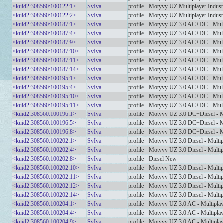
<kuid2:308560:100122:1>
SvIva
profile
Motyvy UZ Multiplayer Industr
<kuid2:308560:100122:2>
SvIva
profile
Motyvy UZ Multiplayer Industr
<kuid2:308560:100187:1>
SvIva
profile
Motyvy UZ 3.0 AC+DC - Mult
<kuid2:308560:100187:4>
SvIva
profile
Motyvy UZ 3.0 AC+DC - Mult
<kuid2:308560:100187:9>
SvIva
profile
Motyvy UZ 3.0 AC+DC - Mult
<kuid2:308560:100187:10>
SvIva
profile
Motyvy UZ 3.0 AC+DC - Mult
<kuid2:308560:100187:11>
SvIva
profile
Motyvy UZ 3.0 AC+DC - Mult
<kuid2:308560:100187:14>
SvIva
profile
Motyvy UZ 3.0 AC+DC - Mult
<kuid2:308560:100195:1>
SvIva
profile
Motyvy UZ 3.0 AC+DC - Mult
<kuid2:308560:100195:4>
SvIva
profile
Motyvy UZ 3.0 AC+DC - Mult
<kuid2:308560:100195:10>
SvIva
profile
Motyvy UZ 3.0 AC+DC - Mult
<kuid2:308560:100195:11>
SvIva
profile
Motyvy UZ 3.0 AC+DC - Mult
<kuid2:308560:100196:1>
SvIva
profile
Motyvy UZ 3.0 DC+Diesel - Mu
<kuid2:308560:100196:5>
SvIva
profile
Motyvy UZ 3.0 DC+Diesel - Mu
<kuid2:308560:100196:8>
SvIva
profile
Motyvy UZ 3.0 DC+Diesel - Mu
<kuid2:308560:100202:1>
SvIva
profile
Motyvy UZ 3.0 Diesel - Multi
<kuid2:308560:100202:4>
SvIva
profile
Motyvy UZ 3.0 Diesel - Multi
<kuid2:308560:100202:8>
SvIva
profile
Diesel New
<kuid2:308560:100202:10>
SvIva
profile
Motyvy UZ 3.0 Diesel - Multi
<kuid2:308560:100202:11>
SvIva
profile
Motyvy UZ 3.0 Diesel - Multi
<kuid2:308560:100202:12>
SvIva
profile
Motyvy UZ 3.0 Diesel - Multi
<kuid2:308560:100202:14>
SvIva
profile
Motyvy UZ 3.0 Diesel - Multi
<kuid2:308560:100204:1>
SvIva
profile
Motyvy UZ 3.0 AC - Multipla
<kuid2:308560:100204:4>
SvIva
profile
Motyvy UZ 3.0 AC - Multipla
<kuid2:308560:100204:9>
SvIva
profile
Motyvy UZ 3.0 AC - Multipla