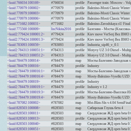
<kuid:766034:100169>
#766034
profile
Passenger train: Moscow - Vol
<kuid:770979:100002>
#770979
profile
Balezino-Mosti Classic Winter
<kuid:770979:100003>
#770979
profile
Balezino-Mosti Classic Winter
<kuid:770979:100006>
#770979
profile
Balezino-Mosti Classic Winter
<kuid:771682:100031>
#771682
profile
Balezino-Zavodskaya sU Final
<kuid:775560:100009>
IncNikita2016
profile
Балезино - Мосты (Классика-
<kuid2:779424:100001:2>
#779424
profile
Kiev move VerSerj Bez BMO s
<kuid2:779424:100001:3>
#779424
profile
Kiev move VerSerj Bez BMO s
<kuid:783093:100059>
#783093
profile
Industria_sip46_v_0.1
<kuid2:784313:100051:1>
#784313
profile
Motyvy UZ 3.0 Diesel - Multip
<kuid2:784313:100051:2>
#784313
profile
Motyvy UZ 3.0 Diesel - Multip
<kuid:784479:100014>
#784479
map
Мосты-Балезино-Заводская
<kuid:784479:100016>
#784479
profile
Industry
<kuid2:784479:100016:1>
#784479
map
Мосты-Балезино-Заводская
<kuid2:784479:100016:4>
#784479
map
Mosty-Balezino-Vyselki UZD
<kuid:784479:100019>
#784479
profile
Industry
<kuid2:784479:100019:1>
#784479
profile
Industry v 1.2
<kuid2:784479:100019:3>
#784479
profile
Мосты-Балезино-Выселки 
<kuid2:784479:100019:4>
#784479
profile
Mosty-Balezino-Vyselki UZD
<kuid:787082:100002>
#787082
map
Mst-Blzn-Sln v.4.04 SemiFina
<kuid:828503:100008>
#828503
map
Сибирская Глушь бета 4
<kuid:828503:100011>
#828503
map
Свердловсая ЖД open beta 0
<kuid:828503:100013>
#828503
profile
Свердловсая ЖД open beta 0.
<kuid:828503:100040>
#828503
map
Свердловсая ЖД open beta 0
<kuid:828503:100051>
#828503
map
Свердловсая ЖД open beta 0.