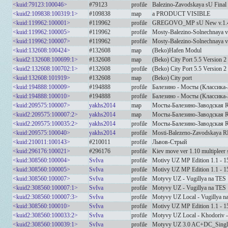
<kuid:79123:100046>
#79123
profile
Balezino-Zavodskaya sU Final
<kuid2:109838:100319:1>
#109838
map
a PRODUCT VISIBLE
<kuid:119962:100001>
#119962
profile
GREGOVO_MP sU New v.1.
<kuid:119962:100005>
#119962
profile
Mosty-Balezino-Solnechnaya v
<kuid:119962:100007>
#119962
profile
Mosty-Balezino-Solnechnaya 
<kuid:132608:100424>
#132608
map
(Beko)Hafen Modul
<kuid2:132608:100699:1>
#132608
map
(Beko) City Port 5.5 Version 2
<kuid2:132608:100702:1>
#132608
profile
(Beko) City Port 5.5 Version 2
<kuid:132608:101919>
#132608
map
(Beko) City port
<kuid:194888:100009>
#194888
profile
Балезино - Мосты (Классика-
<kuid:194888:100010>
#194888
profile
Балезино - Мосты (Классика-
<kuid:209575:100007>
yakhs2014
map
Мосты-Балезино-Заводская
<kuid2:209575:100007:2>
yakhs2014
map
Мосты-Балезино-Заводская
<kuid2:209575:100035:2>
yakhs2014
profile
Мосты-Балезино-Заводская
<kuid:209575:100040>
yakhs2014
profile
Mosti-Balezeno-Zavodskaya 
<kuid:210011:100143>
#210011
profile
Львов-Стрый
<kuid:296176:100021>
#296176
profile
Kiev move ver 1.10 multipleer 
<kuid:308560:100004>
SvIva
profile
Motivy UZ MP Edition 1.1 - 1
<kuid:308560:100005>
SvIva
profile
Motivy UZ MP Edition 1.1 - 
<kuid:308560:100007>
SvIva
profile
Motyvy UZ - Vugillya na TES
<kuid2:308560:100007:1>
SvIva
profile
Motyvy UZ - Vugillya na TES
<kuid2:308560:100007:3>
SvIva
profile
Motyvy UZ Local - Vugillya n
<kuid:308560:100010>
SvIva
profile
Motivy UZ MP Edition 1.1 - 15
<kuid2:308560:100033:2>
SvIva
profile
Motyvy UZ Local - Khodoriv - 
<kuid2:308560:100039:1>
SvIva
profile
Motyvy UZ 3.0 AC+DC_Single