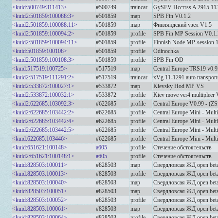
<kuid:500749:311413>
#500749
traincar
GySEV Hccrrss A 2915 11
<kuid2:501859:100088:3>
#501859
map
SPB Fin V0.1.2
<kuid2:501859:100088:11>
#501859
map
Финляндский узел V1.5
<kuid2:501859:100094:2>
#501859
profile
SPB Fin MP Session V0.1.
<kuid2:501859:100094:11>
#501859
profile
Finnish Node MP-session 1
<kuid:501859:100108>
#501859
profile
Odinochka
<kuid2:501859:100108:3>
#501859
profile
SPB Fin OD
<kuid:517519:100725>
#517519
map
Central Europe TRS19 v0.9
<kuid2:517519:111291:2>
#517519
traincar
xVg 11-1291 auto transport
<kuid2:533872:100027:1>
#533872
map
Kievsky Hod MP VS
<kuid2:533872:100032:1>
#533872
profile
Kiev move ver4 multipleer
<kuid2:622685:103092:3>
#622685
profile
Central Europe V0.99 - (
<kuid2:622685:103442:2>
#622685
profile
Central Europe Mini - Mult
<kuid2:622685:103442:4>
#622685
profile
Central Europe Mini - Mult
<kuid2:622685:103442:5>
#622685
profile
Central Europe Mini - Mult
<kuid:622685:103446>
#622685
profile
Central Europe Mini - Mult
<kuid:651621:100148>
a605
profile
Стечение обстоятельств
<kuid2:651621:100148:1>
a605
profile
Стечение обстоятельств
<kuid:828503:100011>
#828503
map
Свердловсая ЖД open beta
<kuid:828503:100013>
#828503
profile
Свердловсая ЖД open beta
<kuid:828503:100040>
#828503
map
Свердловсая ЖД open beta
<kuid:828503:100051>
#828503
map
Свердловсая ЖД open beta
<kuid:828503:100052>
#828503
profile
Свердловсая ЖД open beta
<kuid:828503:100061>
#828503
map
Свердловсая ЖД open beta
<kuid:828503:100064>
#828503
profile
Свердловсая ЖД open beta