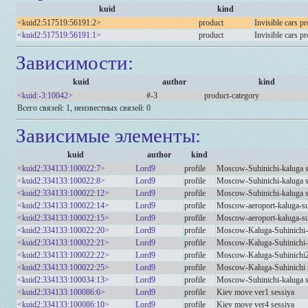
kuid
kind
<kuid2:517519:56191:2>
product
Invisible cars p
<kuid2:517519:56191:1>
product
Invisible cars p
Зависимости:
kuid
author
kind
<kuid:-3:10042>
#-3
product-category
Всего связей: 1, неизвестных связей: 0
Зависимые элементы:
kuid
author
kind
<kuid2:334133:100022:7>
Lord9
profile
Moscow-Suhinichi-kaluga s
<kuid2:334133:100022:8>
Lord9
profile
Moscow-Suhinichi-kaluga s
<kuid2:334133:100022:12>
Lord9
profile
Moscow-Suhinichi-kaluga s
<kuid2:334133:100022:14>
Lord9
profile
Moscow-aeroport-kaluga-su
<kuid2:334133:100022:15>
Lord9
profile
Moscow-aeroport-kaluga-su
<kuid2:334133:100022:20>
Lord9
profile
Moscow-Kaluga-Suhinichi-
<kuid2:334133:100022:21>
Lord9
profile
Moscow-Kaluga-Suhinichi-
<kuid2:334133:100022:22>
Lord9
profile
Moscow-Kaluga-Suhinichi
<kuid2:334133:100022:25>
Lord9
profile
Moscow-Kaluga-Suhinichi 
<kuid2:334133:100034:13>
Lord9
profile
Moscow-Suhinichi-kaluga s
<kuid2:334133:100086:6>
Lord9
profile
Kiev move ver1 sessiya
<kuid2:334133:100086:10>
Lord9
profile
Kiev move ver4 sessiya