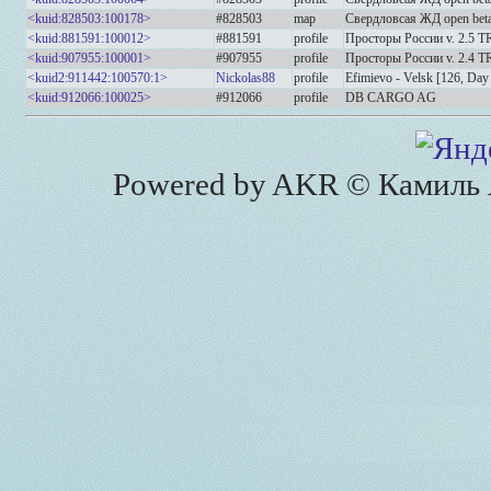
<kuid:828503:100178>
#828503
map
Свердловсая ЖД open beta
<kuid:881591:100012>
#881591
profile
Просторы России v. 2.5 
<kuid:907955:100001>
#907955
profile
Просторы России v. 2.4 T
<kuid2:911442:100570:1>
Nickolas88
profile
Efimievo - Velsk [126, Da
<kuid:912066:100025>
#912066
profile
DB CARGO AG
Powered by AKR © Камиль А