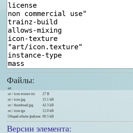
Файлы:
art
art /
icon.texture.txt
27 B
art /
icon.jpg
15.1 kB
art /
thumbnail.jpg
42.3 kB
art /
icon.tga
12.0 kB
Общий объём файлов:
69.5 kB
Версии элемента: