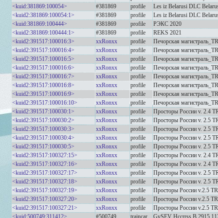
<kuid:381869:100054>
#381869
profile
Les iz Belarusi DLC Belar
<kuid2:381869:100054:1>
#381869
profile
Les iz Belarusi DLC Belar
<kuid:381869:100444>
#381869
profile
РЭКС 2020
<kuid2:381869:100444:1>
#381869
profile
REKS 2021
<kuid2:391517:100016:3>
xxRonxx
profile
Печорская магистраль_
<kuid2:391517:100016:4>
xxRonxx
profile
Печорская магистраль_
<kuid2:391517:100016:5>
xxRonxx
profile
Печорская магистраль_
<kuid2:391517:100016:6>
xxRonxx
profile
Печорская магистраль_
<kuid2:391517:100016:7>
xxRonxx
profile
Печорская магистраль_
<kuid2:391517:100016:8>
xxRonxx
profile
Печорская магистраль_
<kuid2:391517:100016:9>
xxRonxx
profile
Печорская магистраль_T
<kuid2:391517:100016:10>
xxRonxx
profile
Печорская магистраль_T
<kuid2:391517:100030:1>
xxRonxx
profile
Просторы России v. 2.4 
<kuid2:391517:100030:2>
xxRonxx
profile
Просторы России v. 2.5 
<kuid2:391517:100030:3>
xxRonxx
profile
Просторы России v. 2.5 
<kuid2:391517:100030:4>
xxRonxx
profile
Просторы России v. 2.5 
<kuid2:391517:100030:5>
xxRonxx
profile
Просторы России v. 2.5 
<kuid2:391517:100327:15>
xxRonxx
profile
Просторы России v. 2.4 
<kuid2:391517:100327:16>
xxRonxx
profile
Просторы России v. 2.4 
<kuid2:391517:100327:17>
xxRonxx
profile
Просторы России v. 2.5 
<kuid2:391517:100327:18>
xxRonxx
profile
Просторы России v. 2.5 
<kuid2:391517:100327:19>
xxRonxx
profile
Просторы России v.2.5 
<kuid2:391517:100327:20>
xxRonxx
profile
Просторы России v.2.5 
<kuid2:391517:100327:21>
xxRonxx
profile
Просторы России v.2.5 
<kuid:500749:311412>
#500749
traincar
GySEV Hccrrss B 2915 11