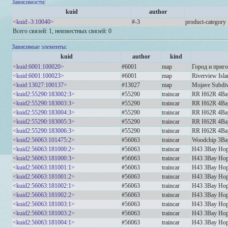
Зависимости:
kuid
author
<kuid:-3:10040>
#-3
product-category
Всего связей: 1, неизвестных связей: 0
Зависимые элементы:
kuid
author
kind
<kuid:6001:100020>
#6001
map
Город и при
<kuid:6001:100023>
#6001
map
Riverview Isl
<kuid:13027:100137>
#13027
map
Mojave Subdiv
<kuid2:55290:183002:3>
#55290
traincar
RR H62R 4Bay
<kuid2:55290:183003:3>
#55290
traincar
RR H62R 4Bay
<kuid2:55290:183004:3>
#55290
traincar
RR H62R 4Bay
<kuid2:55290:183005:3>
#55290
traincar
RR H62R 4Bay
<kuid2:55290:183006:3>
#55290
traincar
RR H62R 4Bay
<kuid2:56063:101475:2>
#56063
traincar
Woodchip 3Ba
<kuid2:56063:181000:2>
#56063
traincar
H43 3Bay Hop
<kuid2:56063:181000:3>
#56063
traincar
H43 3Bay Hop
<kuid2:56063:181001:1>
#56063
traincar
H43 3Bay Ho
<kuid2:56063:181001:2>
#56063
traincar
H43 3Bay Ho
<kuid2:56063:181002:1>
#56063
traincar
H43 3Bay Hop
<kuid2:56063:181002:2>
#56063
traincar
H43 3Bay Hop
<kuid2:56063:181003:1>
#56063
traincar
H43 3Bay Hop
<kuid2:56063:181003:2>
#56063
traincar
H43 3Bay Hop
<kuid2:56063:181004:1>
#56063
traincar
H43 3Bay Hop