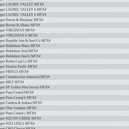
opper LAUREL VALLEY MFX#
pper LAUREL VALLEY b MFX#
pper LAUREL VALLEY b MFX#
per Detroit & Mackinac MFX#
per Boston & Albany MFX#
pper VIRGINIAN MFX#
pper VIRGINIAN b MFX#
per Republic Iron & Steel Co MFX#
per Bethlehem Mines MFX#
per Bethlehem Steel MFX#
per Bethlehem Steel b MFX#
per Bertha Coal Co MFX#
per Western Pacific MFX#
pper FRISCO MFX#
er Chattahoochee Industrial MFX#
pper MKT MFX#
per SP Golden West Service MFX#
per Penn Central MFX#
per Penn Central b MFX#
per Cambria & Indiana MFX#
per Ohio Southern MFX#
per Penn Central c MFX#
opper SQUAW CREEK MFX#
pper SOO LINE b MFX#
pper C&O Chessie MFX#