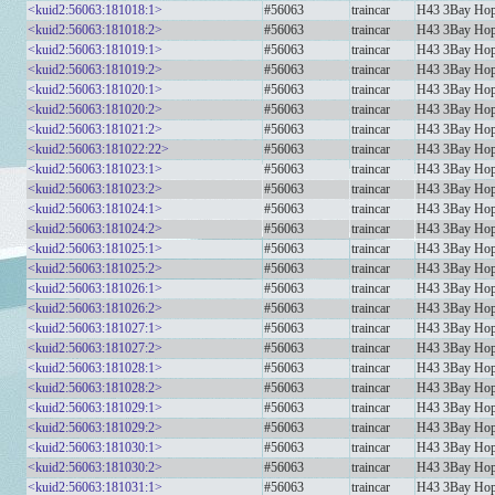
<kuid2:56063:181018:1>
#56063
traincar
H43 3Bay Ho
<kuid2:56063:181018:2>
#56063
traincar
H43 3Bay Ho
<kuid2:56063:181019:1>
#56063
traincar
H43 3Bay Ho
<kuid2:56063:181019:2>
#56063
traincar
H43 3Bay Ho
<kuid2:56063:181020:1>
#56063
traincar
H43 3Bay Ho
<kuid2:56063:181020:2>
#56063
traincar
H43 3Bay Ho
<kuid2:56063:181021:2>
#56063
traincar
H43 3Bay Ho
<kuid2:56063:181022:22>
#56063
traincar
H43 3Bay Hop
<kuid2:56063:181023:1>
#56063
traincar
H43 3Bay Hop
<kuid2:56063:181023:2>
#56063
traincar
H43 3Bay Hop
<kuid2:56063:181024:1>
#56063
traincar
H43 3Bay Hop
<kuid2:56063:181024:2>
#56063
traincar
H43 3Bay Hop
<kuid2:56063:181025:1>
#56063
traincar
H43 3Bay Hop
<kuid2:56063:181025:2>
#56063
traincar
H43 3Bay Hop
<kuid2:56063:181026:1>
#56063
traincar
H43 3Bay Hop
<kuid2:56063:181026:2>
#56063
traincar
H43 3Bay Hop
<kuid2:56063:181027:1>
#56063
traincar
H43 3Bay Hop
<kuid2:56063:181027:2>
#56063
traincar
H43 3Bay Hop
<kuid2:56063:181028:1>
#56063
traincar
H43 3Bay Hop
<kuid2:56063:181028:2>
#56063
traincar
H43 3Bay Hop
<kuid2:56063:181029:1>
#56063
traincar
H43 3Bay H
<kuid2:56063:181029:2>
#56063
traincar
H43 3Bay H
<kuid2:56063:181030:1>
#56063
traincar
H43 3Bay Ho
<kuid2:56063:181030:2>
#56063
traincar
H43 3Bay Ho
<kuid2:56063:181031:1>
#56063
traincar
H43 3Bay Ho