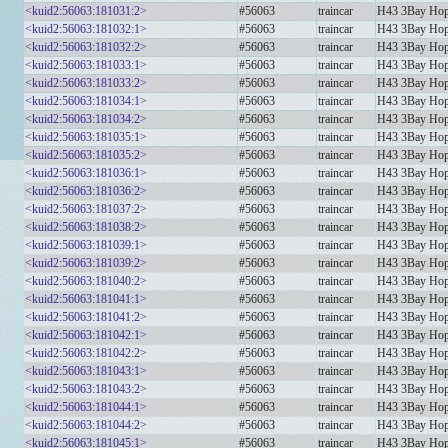
<kuid2:56063:181031:2>
#56063
traincar
H43 3Bay Ho
<kuid2:56063:181032:1>
#56063
traincar
H43 3Bay Ho
<kuid2:56063:181032:2>
#56063
traincar
H43 3Bay Ho
<kuid2:56063:181033:1>
#56063
traincar
H43 3Bay Ho
<kuid2:56063:181033:2>
#56063
traincar
H43 3Bay Ho
<kuid2:56063:181034:1>
#56063
traincar
H43 3Bay H
<kuid2:56063:181034:2>
#56063
traincar
H43 3Bay H
<kuid2:56063:181035:1>
#56063
traincar
H43 3Bay H
<kuid2:56063:181035:2>
#56063
traincar
H43 3Bay H
<kuid2:56063:181036:1>
#56063
traincar
H43 3Bay Ho
<kuid2:56063:181036:2>
#56063
traincar
H43 3Bay Ho
<kuid2:56063:181037:2>
#56063
traincar
H43 3Bay H
<kuid2:56063:181038:2>
#56063
traincar
H43 3Bay Ho
<kuid2:56063:181039:1>
#56063
traincar
H43 3Bay Hop
<kuid2:56063:181039:2>
#56063
traincar
H43 3Bay Hop
<kuid2:56063:181040:2>
#56063
traincar
H43 3Bay Hop
<kuid2:56063:181041:1>
#56063
traincar
H43 3Bay Ho
<kuid2:56063:181041:2>
#56063
traincar
H43 3Bay Ho
<kuid2:56063:181042:1>
#56063
traincar
H43 3Bay Hop
<kuid2:56063:181042:2>
#56063
traincar
H43 3Bay Hop
<kuid2:56063:181043:1>
#56063
traincar
H43 3Bay Ho
<kuid2:56063:181043:2>
#56063
traincar
H43 3Bay Ho
<kuid2:56063:181044:1>
#56063
traincar
H43 3Bay Ho
<kuid2:56063:181044:2>
#56063
traincar
H43 3Bay Ho
<kuid2:56063:181045:1>
#56063
traincar
H43 3Bay Ho