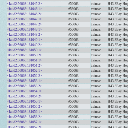
<kuid2:56063:181045:2>
#56063
traincar
H43 3Bay Ho
<kuid2:56063:181046:1>
#56063
traincar
H43 3Bay Ho
<kuid2:56063:181046:2>
#56063
traincar
H43 3Bay Ho
<kuid2:56063:181047:1>
#56063
traincar
H43 3Bay Ho
<kuid2:56063:181047:2>
#56063
traincar
H43 3Bay Ho
<kuid2:56063:181048:1>
#56063
traincar
H43 3Bay Hop
<kuid2:56063:181048:2>
#56063
traincar
H43 3Bay Hop
<kuid2:56063:181049:1>
#56063
traincar
H43 3Bay Hopp
<kuid2:56063:181049:2>
#56063
traincar
H43 3Bay Hopp
<kuid2:56063:181050:1>
#56063
traincar
H43 3Bay Ho
<kuid2:56063:181050:2>
#56063
traincar
H43 3Bay Ho
<kuid2:56063:181051:1>
#56063
traincar
H43 3Bay Ho
<kuid2:56063:181051:2>
#56063
traincar
H43 3Bay Ho
<kuid2:56063:181052:1>
#56063
traincar
H43 3Bay Ho
<kuid2:56063:181052:2>
#56063
traincar
H43 3Bay Ho
<kuid2:56063:181053:1>
#56063
traincar
H43 3Bay Ho
<kuid2:56063:181053:2>
#56063
traincar
H43 3Bay Ho
<kuid2:56063:181054:1>
#56063
traincar
H43 3Bay Hop
<kuid2:56063:181054:2>
#56063
traincar
H43 3Bay Hop
<kuid2:56063:181055:1>
#56063
traincar
H43 3Bay Hop
<kuid2:56063:181055:2>
#56063
traincar
H43 3Bay Hop
<kuid2:56063:181056:1>
#56063
traincar
H43 3Bay Ho
<kuid2:56063:181056:2>
#56063
traincar
H43 3Bay Ho
<kuid2:56063:181057:1>
#56063
traincar
H43 3Bay H
<kuid2:56063:181057:2>
#56063
traincar
H43 3Bay H