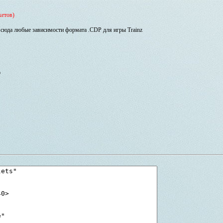
кетов)
сюда любые зависимости формата .CDP для игры Trainz
s