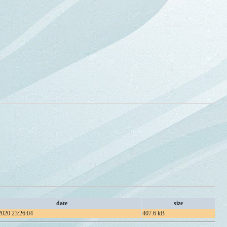
date
size
2020 23:26:04
407.6 kB