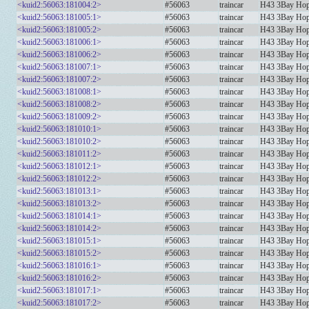
<kuid2:56063:181004:2>
#56063
traincar
H43 3Bay Hop
<kuid2:56063:181005:1>
#56063
traincar
H43 3Bay Hop
<kuid2:56063:181005:2>
#56063
traincar
H43 3Bay Hop
<kuid2:56063:181006:1>
#56063
traincar
H43 3Bay Ho
<kuid2:56063:181006:2>
#56063
traincar
H43 3Bay Ho
<kuid2:56063:181007:1>
#56063
traincar
H43 3Bay Hop
<kuid2:56063:181007:2>
#56063
traincar
H43 3Bay Hop
<kuid2:56063:181008:1>
#56063
traincar
H43 3Bay Hop
<kuid2:56063:181008:2>
#56063
traincar
H43 3Bay Hop
<kuid2:56063:181009:2>
#56063
traincar
H43 3Bay Hop
<kuid2:56063:181010:1>
#56063
traincar
H43 3Bay Hop
<kuid2:56063:181010:2>
#56063
traincar
H43 3Bay Hop
<kuid2:56063:181011:2>
#56063
traincar
H43 3Bay Hop
<kuid2:56063:181012:1>
#56063
traincar
H43 3Bay Hop
<kuid2:56063:181012:2>
#56063
traincar
H43 3Bay Hop
<kuid2:56063:181013:1>
#56063
traincar
H43 3Bay Hop
<kuid2:56063:181013:2>
#56063
traincar
H43 3Bay Hop
<kuid2:56063:181014:1>
#56063
traincar
H43 3Bay Hop
<kuid2:56063:181014:2>
#56063
traincar
H43 3Bay Hop
<kuid2:56063:181015:1>
#56063
traincar
H43 3Bay Hop
<kuid2:56063:181015:2>
#56063
traincar
H43 3Bay Hop
<kuid2:56063:181016:1>
#56063
traincar
H43 3Bay Hopp
<kuid2:56063:181016:2>
#56063
traincar
H43 3Bay Hopp
<kuid2:56063:181017:1>
#56063
traincar
H43 3Bay Hop
<kuid2:56063:181017:2>
#56063
traincar
H43 3Bay Hop