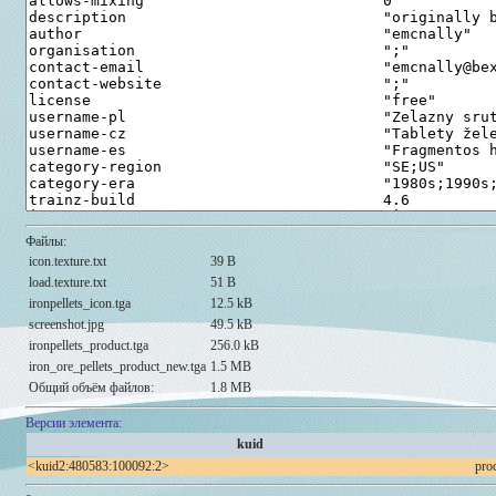
Файлы:
icon.texture.txt
39 B
load.texture.txt
51 B
ironpellets_icon.tga
12.5 kB
screenshot.jpg
49.5 kB
ironpellets_product.tga
256.0 kB
iron_ore_pellets_product_new.tga
1.5 MB
Общий объём файлов:
1.8 MB
Версии элемента:
kuid
<kuid2:480583:100092:2>
pro