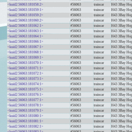
<kuid2:56063:181058:2>
#56063
traincar
H43 3Bay H
<kuid2:56063:181059:1>
#56063
traincar
H43 3Bay Ho
<kuid2:56063:181059:2>
#56063
traincar
H43 3Bay Ho
<kuid2:56063:181060:2>
#56063
traincar
H43 3Bay Hop
<kuid2:56063:181062:1>
#56063
traincar
H43 3Bay Hop
<kuid2:56063:181063:1>
#56063
traincar
H43 3Bay Ho
<kuid2:56063:181064:1>
#56063
traincar
H43 3Bay Ho
<kuid2:56063:181066:1>
#56063
traincar
H43 3Bay Hop
<kuid2:56063:181067:1>
#56063
traincar
H43 3Bay Hop
<kuid2:56063:181068:1>
#56063
traincar
H43 3Bay Hop
<kuid2:56063:181069:1>
#56063
traincar
H43 3Bay Hop
<kuid2:56063:181070:1>
#56063
traincar
H43 3Bay Hop
<kuid2:56063:181071:1>
#56063
traincar
H43 3Bay Hop
<kuid2:56063:181072:1>
#56063
traincar
H43 3Bay Ho
<kuid2:56063:181073:1>
#56063
traincar
H43 3Bay Hopp
<kuid2:56063:181074:1>
#56063
traincar
H43 3Bay Ho
<kuid2:56063:181075:1>
#56063
traincar
H43 3Bay Hop
<kuid2:56063:181076:1>
#56063
traincar
H43 3Bay Hop
<kuid2:56063:181077:1>
#56063
traincar
H43 3Bay Hop
<kuid2:56063:181078:1>
#56063
traincar
H43 3Bay Hop
<kuid2:56063:181079:1>
#56063
traincar
H43 3Bay Hop
<kuid2:56063:181080:1>
#56063
traincar
H43 3Bay Hop
<kuid2:56063:181081:1>
#56063
traincar
H43 3Bay H
<kuid2:56063:181082:1>
#56063
traincar
H43 3Bay Ho
<kuid2:56063:181083:1>
#56063
traincar
H43 3Bay Ho