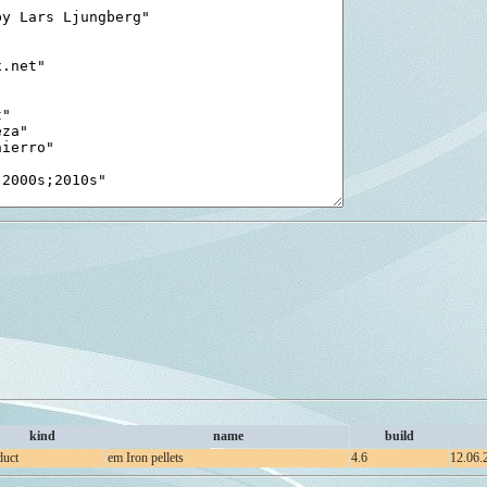
kind
name
build
duct
em Iron pellets
4.6
12.06.