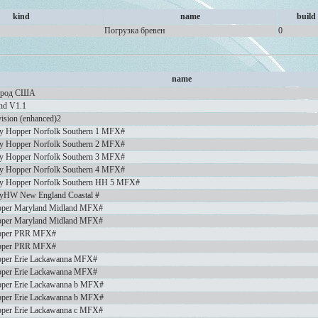
kind
name
build
Погрузка бревен
0
name
город США
and V1.1
ision (enhanced)2
 Hopper Norfolk Southern 1 MFX#
 Hopper Norfolk Southern 2 MFX#
 Hopper Norfolk Southern 3 MFX#
 Hopper Norfolk Southern 4 MFX#
 Hopper Norfolk Southern HH 5 MFX#
yHW New England Coastal #
per Maryland Midland MFX#
per Maryland Midland MFX#
pper PRR MFX#
pper PRR MFX#
per Erie Lackawanna MFX#
per Erie Lackawanna MFX#
per Erie Lackawanna b MFX#
per Erie Lackawanna b MFX#
per Erie Lackawanna c MFX#