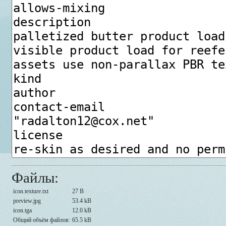
Файлы:
icon.texture.txt
27 B
preview.jpg
53.4 kB
icon.tga
12.0 kB
Общий объём файлов:
65.5 kB