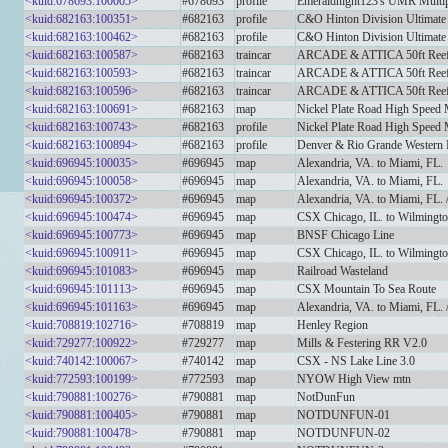
<kuid:678693:100005>
#678693
profile
Emeraldnight123's UMR Multip
<kuid:682163:100351>
#682163
profile
C&O Hinton Division Ultimate 
<kuid:682163:100462>
#682163
profile
C&O Hinton Division Ultimate 
<kuid:682163:100587>
#682163
traincar
ARCADE & ATTICA 50ft Reef
<kuid:682163:100593>
#682163
traincar
ARCADE & ATTICA 50ft Reef
<kuid:682163:100596>
#682163
traincar
ARCADE & ATTICA 50ft Reef
<kuid:682163:100691>
#682163
map
Nickel Plate Road High Speed 
<kuid:682163:100743>
#682163
profile
Nickel Plate Road High Speed 
<kuid:682163:100894>
#682163
profile
Denver & Rio Grande Western M
<kuid:696945:100035>
#696945
map
Alexandria, VA. to Miami, FL.
<kuid:696945:100058>
#696945
map
Alexandria, VA. to Miami, FL.
<kuid:696945:100372>
#696945
map
Alexandria, VA. to Miami, FL
<kuid:696945:100474>
#696945
map
CSX Chicago, IL. to Wilmingto
<kuid:696945:100773>
#696945
map
BNSF Chicago Line
<kuid:696945:100911>
#696945
map
CSX Chicago, IL. to Wilmingto
<kuid:696945:101083>
#696945
map
Railroad Wasteland
<kuid:696945:101113>
#696945
map
CSX Mountain To Sea Route
<kuid:696945:101163>
#696945
map
Alexandria, VA. to Miami, FL
<kuid:708819:102716>
#708819
map
Henley Region
<kuid:729277:100922>
#729277
map
Mills & Festering RR V2.0
<kuid:740142:100067>
#740142
map
CSX - NS Lake Line 3.0
<kuid:772593:100199>
#772593
map
NYOW High View mtn
<kuid:790881:100276>
#790881
map
NotDunFun
<kuid:790881:100405>
#790881
map
NOTDUNFUN-01
<kuid:790881:100478>
#790881
map
NOTDUNFUN-02