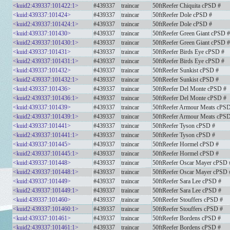
<kuid2:439337:101422:1>
#439337
traincar
50ftReefer Chiquita cPSD #
<kuid:439337:101424>
#439337
traincar
50ftReefer Dole cPSD #
<kuid2:439337:101424:1>
#439337
traincar
50ftReefer Dole cPSD #
<kuid:439337:101430>
#439337
traincar
50ftReefer Green Giant cPSD #
<kuid2:439337:101430:1>
#439337
traincar
50ftReefer Green Giant cPSD #
<kuid:439337:101431>
#439337
traincar
50ftReefer Birds Eye cPSD #
<kuid2:439337:101431:1>
#439337
traincar
50ftReefer Birds Eye cPSD #
<kuid:439337:101432>
#439337
traincar
50ftReefer Sunkist cPSD #
<kuid2:439337:101432:1>
#439337
traincar
50ftReefer Sunkist cPSD #
<kuid:439337:101436>
#439337
traincar
50ftReefer Del Monte cPSD #
<kuid2:439337:101436:1>
#439337
traincar
50ftReefer Del Monte cPSD #
<kuid:439337:101439>
#439337
traincar
50ftReefer Armour Meats cPS
<kuid2:439337:101439:1>
#439337
traincar
50ftReefer Armour Meats cPS
<kuid:439337:101441>
#439337
traincar
50ftReefer Tyson cPSD #
<kuid2:439337:101441:1>
#439337
traincar
50ftReefer Tyson cPSD #
<kuid:439337:101445>
#439337
traincar
50ftReefer Hormel cPSD #
<kuid2:439337:101445:1>
#439337
traincar
50ftReefer Hormel cPSD #
<kuid:439337:101448>
#439337
traincar
50ftReefer Oscar Mayer cPSD 
<kuid2:439337:101448:1>
#439337
traincar
50ftReefer Oscar Mayer cPSD 
<kuid:439337:101449>
#439337
traincar
50ftReefer Sara Lee cPSD #
<kuid2:439337:101449:1>
#439337
traincar
50ftReefer Sara Lee cPSD #
<kuid:439337:101460>
#439337
traincar
50ftReefer Stouffers cPSD #
<kuid2:439337:101460:1>
#439337
traincar
50ftReefer Stouffers cPSD #
<kuid:439337:101461>
#439337
traincar
50ftReefer Bordens cPSD #
<kuid2:439337:101461:1>
#439337
traincar
50ftReefer Bordens cPSD #