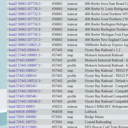
<kuid2:56063:107729:2>
#56063
traincar
40ft Reefer Iowa State Brand
<kuid2:56063:107730:2>
#56063
traincar
40ft Reefer St. Louis Refrige
<kuid2:56063:107732:3>
#56063
traincar
40ft Reefer Great Northern 
<kuid2:56063:107733:3>
#56063
traincar
40ft Reefer Great Northern 2
<kuid2:56063:107734:3>
#56063
traincar
40ft Reefer Burlington Refrig
<kuid2:56063:107735:4>
#56063
traincar
40ft Reefer Burlington North
<kuid2:56063:107736:2>
#56063
traincar
40ft Reefer Michigan Fruit E
<kuid2:56063:107737:1>
#56063
traincar
40ft Reefer New England Coast
<kuid2:56063:120821:2>
#56063
traincar
50ftReefer Railway Express Ag
<kuid2:57443:20004:3>
#57443
map
Oyster Bay Railroad v 1.2
<kuid2:57443:100001:1>
#57443
map
Mohawk Industrial Railroad
<kuid:57443:100007>
#57443
profile
Mohawk Industrial Railroad - I
<kuid2:57443:100007:1>
#57443
profile
Mohawk Industrial Railroad - I
<kuid:57443:100012>
#57443
map
Oyster Bay Railroad - TRS22 Pl
<kuid:57443:100014>
#57443
profile
Oyster Bay Railroad - TRS22 Pl
<kuid2:57443:100531:3>
#57443
profile
Oyster Bay Railroad - Default v
<kuid:57443:100545>
#57443
map
Oyster Bay Railroad - Compatibi
<kuid2:57443:100545:1>
#57443
map
Oyster Bay Railroad - Compatibi
<kuid:57443:100546>
#57443
profile
Oyster Bay Railroad Compatibili
<kuid2:57443:100546:2>
#57443
profile
Oyster Bay Railroad Compatibili
<kuid:58223:30083>
#58223
traincar
Marsz-I MR6-RFC Refrigerate
<kuid:64038:100886>
#64038
map
Lubbock
<kuid:72941:100406>
#72941
map
Bridge Mania
<kuid:72941:100755>
#72941
map
Coastal Railroading
<kuid:95230:112690>
#95230
traincar
DES Boxcar Cold Train Revise