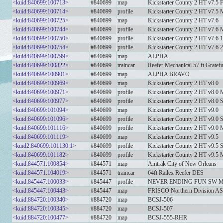
<kuid:840699:100713>
#840699
map
Kickstarter County 2 HT v7.5 F
<kuid:840699:100714>
#840699
profile
Kickstarter County 2 HT v7.5 
<kuid:840699:100725>
#840699
map
Kickstarter County 2 HT v7.6
<kuid:840699:100744>
#840699
profile
Kickstarter County 2 HT v7.6
<kuid:840699:100750>
#840699
profile
Kickstarter County 2 HT v7.6
<kuid:840699:100754>
#840699
profile
Kickstarter County 2 HT v7.6
<kuid:840699:100799>
#840699
map
ALPHA
<kuid:840699:100822>
#840699
traincar
Reefer Mechanical 57 ft Gratef
<kuid:840699:100901>
#840699
map
ALPHA BRAVO
<kuid:840699:100969>
#840699
map
Kickstarter County 2 HT v8.0
<kuid:840699:100971>
#840699
profile
Kickstarter County 2 HT v8.0
<kuid:840699:100977>
#840699
profile
Kickstarter County 2 HT v8.0 
<kuid:840699:101094>
#840699
map
Kickstarter County 2 HT v9.0
<kuid:840699:101096>
#840699
profile
Kickstarter County 2 HT v9.0 
<kuid:840699:101116>
#840699
profile
Kickstarter County 2 HT v9.0 M
<kuid:840699:101119>
#840699
map
Kickstarter County 2 HT v9.5
<kuid2:840699:101130:1>
#840699
profile
Kickstarter County 2 HT v9.5 
<kuid:840699:101182>
#840699
profile
Kickstarter County 2 HT v9.5 M
<kuid:844571:100854>
#844571
map
Amtrak City of New Orleans
<kuid:844571:104019>
#844571
traincar
64ft Railex Reefer DES
<kuid:845447:100033>
#845447
profile
NEVER ENDING FUN SW M
<kuid:845447:100443>
#845447
map
FRISCO Northern Division A
<kuid:884720:100340>
#884720
map
BCSJ-506
<kuid:884720:100345>
#884720
map
BCSJ-507
<kuid:884720:100477>
#884720
map
BCSJ-555-RHR