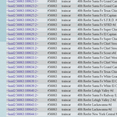
<kuid2:56063:100623:1>
#56063
traincar
40ft Reefer Santa Fe Grand Ca
<kuid2:56063:100623:2>
#56063
traincar
40ft Reefer Santa Fe Grand Ca
<kuid2:56063:100624:2>
#56063
traincar
40ft Reefer Santa Fe Texas Chi
<kuid2:56063:100625:2>
#56063
traincar
40ft Reefer Santa Fe El Capita
<kuid2:56063:100626:2>
#56063
traincar
40ft Reefer Santa Fe S.F.R.D. 
<kuid2:56063:100627:2>
#56063
traincar
40ft Reefer Santa Fe SFRD #d
<kuid2:56063:100628:2>
#56063
traincar
40ft Reefer Santa Fe Super Chie
<kuid2:56063:100629:2>
#56063
traincar
40ft Reefer Santa Fe El Capitan
<kuid2:56063:100630:2>
#56063
traincar
40ft Reefer Santa Fe Super Chi
<kuid2:56063:100631:1>
#56063
traincar
40ft Reefer Santa Fe Chief Stre
<kuid2:56063:100631:2>
#56063
traincar
40ft Reefer Santa Fe Chief Stre
<kuid2:56063:100632:2>
#56063
traincar
40ft Reefer Santa Fe Scout s#d
<kuid2:56063:100633:1>
#56063
traincar
40ft Reefer Santa Fe Chief Wes
<kuid2:56063:100633:2>
#56063
traincar
40ft Reefer Santa Fe Chief Wes
<kuid2:56063:100634:2>
#56063
traincar
40ft Reefer Santa Fe Grand Ca
<kuid2:56063:100635:2>
#56063
traincar
40ft Reefer Santa Fe Texas Chi
<kuid2:56063:100638:2>
#56063
traincar
40ft Reefer Santa Fe White Gr
<kuid2:56063:100639:1>
#56063
traincar
40ft Reefer Santa Fe White El 
<kuid2:56063:100639:2>
#56063
traincar
40ft Reefer Santa Fe White El 
<kuid2:56063:100640:2>
#56063
traincar
40ft Reefer Lehigh Valley #d
<kuid2:56063:100641:2>
#56063
traincar
40ft Reefer Santa Fe Railway
<kuid2:56063:100642:2>
#56063
traincar
40ft Reefer Lehigh Valley 2 #d
<kuid2:56063:100643:1>
#56063
traincar
40ft Reefer Lackawanna #d
<kuid2:56063:100643:2>
#56063
traincar
40ft Reefer Lackawanna #d
<kuid2:56063:100644:1>
#56063
traincar
40ft Reefer New York Central