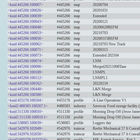
<kuid:445266:100007>
#445266
map
20200704
<kuid:445266:100026>
#445266
map
20201031
<kuid:445266:100039>
#445266
map
Extended
<kuid:445266:100043>
#445266
map
20200121
<kuid:445266:100048>
#445266
map
20200629REFM
<kuid:445266:100053>
#445266
map
20210703
<kuid:445266:100056>
#445266
map
20200315REFM
<kuid:445266:100062>
#445266
map
20210703 New Track
<kuid:445266:100071>
#445266
map
20200315
<kuid:445266:100073>
#445266
map
Extended 202104
<kuid:445266:100074>
#445266
map
LNM
<kuid:445266:100096>
#445266
map
Merged20211008Tane
<kuid:445266:100109>
#445266
map
LNMPL
<kuid:445266:100112>
#445266
map
LNMPL1
<kuid:445266:100162>
#445266
map
20220219
<kuid:445266:100448>
#445266
map
L&N Merge
<kuid:445266:100500>
#445266
map
L&N Merge
<kuid:455176:100104>
#455176
profile
A-Line Operations V1
<kuid2:480583:100267:1>
#480583
industry
Saveway Food storage facility (
<kuid:511330:100010>
#511330
profile
Morning Drop Off (Jesse James
<kuid2:511330:100010:1>
#511330
profile
Morning Drop Off (Jesse James
<kuid:538085:100039>
#538085
profile
Loggers day
<kuid:542976:102049>
#542976
traincar
Reefer Mechanical 57 ft Conrai
<kuid:542976:102050>
#542976
traincar
Reefer Mechanical 57 ft Conra
<kuid2:605579:102375:6>
#605579
profile
MR: Amtrak Service - Part 2