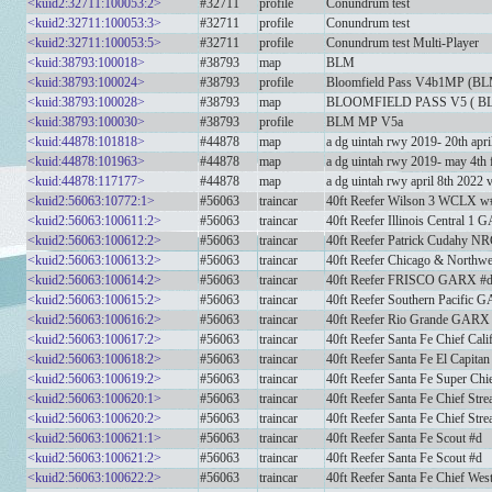
<kuid2:32711:100053:2>
#32711
profile
Conundrum test
<kuid2:32711:100053:3>
#32711
profile
Conundrum test
<kuid2:32711:100053:5>
#32711
profile
Conundrum test Multi-Player
<kuid:38793:100018>
#38793
map
BLM
<kuid:38793:100024>
#38793
profile
Bloomfield Pass V4b1MP (B
<kuid:38793:100028>
#38793
map
BLOOMFIELD PASS V5 ( B
<kuid:38793:100030>
#38793
profile
BLM MP V5a
<kuid:44878:101818>
#44878
map
a dg uintah rwy 2019- 20th apri
<kuid:44878:101963>
#44878
map
a dg uintah rwy 2019- may 4th 
<kuid:44878:117177>
#44878
map
a dg uintah rwy april 8th 2022 
<kuid2:56063:10772:1>
#56063
traincar
40ft Reefer Wilson 3 WCLX w
<kuid2:56063:100611:2>
#56063
traincar
40ft Reefer Illinois Central 1
<kuid2:56063:100612:2>
#56063
traincar
40ft Reefer Patrick Cudahy N
<kuid2:56063:100613:2>
#56063
traincar
40ft Reefer Chicago & North
<kuid2:56063:100614:2>
#56063
traincar
40ft Reefer FRISCO GARX #
<kuid2:56063:100615:2>
#56063
traincar
40ft Reefer Southern Pacific 
<kuid2:56063:100616:2>
#56063
traincar
40ft Reefer Rio Grande GARX
<kuid2:56063:100617:2>
#56063
traincar
40ft Reefer Santa Fe Chief Cali
<kuid2:56063:100618:2>
#56063
traincar
40ft Reefer Santa Fe El Capitan
<kuid2:56063:100619:2>
#56063
traincar
40ft Reefer Santa Fe Super Chi
<kuid2:56063:100620:1>
#56063
traincar
40ft Reefer Santa Fe Chief Stre
<kuid2:56063:100620:2>
#56063
traincar
40ft Reefer Santa Fe Chief Stre
<kuid2:56063:100621:1>
#56063
traincar
40ft Reefer Santa Fe Scout #d
<kuid2:56063:100621:2>
#56063
traincar
40ft Reefer Santa Fe Scout #d
<kuid2:56063:100622:2>
#56063
traincar
40ft Reefer Santa Fe Chief Wes