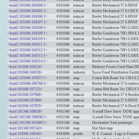
<kuid2:101046:104504:1>
#101046
traincar
Reefer Mechanical 57 ft BNSF
<kuid2:101046:104505:1>
#101046
traincar
Reefer Mechanical 57 ft CRYX
<kuid2:101046:104506:1>
#101046
traincar
Reefer Mechanical 57 ft BNSF
<kuid2:101046:104507:1>
#101046
traincar
Reefer Mechanical 57 ft BNSF
<kuid2:101046:104508:1>
#101046
traincar
Reefer Gunderson 76Ft GARX
<kuid2:101046:104509:1>
#101046
traincar
Reefer Gunderson 76Ft JRSX
<kuid2:101046:104510:1>
#101046
traincar
Reefer Gunderson 76Ft GARX
<kuid2:101046:104511:1>
#101046
traincar
Reefer Gunderson 76Ft GARX
<kuid2:101046:104512:1>
#101046
traincar
Reefer Gunderson 76Ft GARX
<kuid2:101046:104513:1>
#101046
traincar
Reefer Gunderson 76Ft GARX
<kuid2:101046:104514:1>
#101046
traincar
Reefer Gunderson 76Ft GARX
<kuid:101046:104524>
#101046
industry
Birdseye Frozen Food Plant D
<kuid:101046:104526>
#101046
industry
Sysco Food Distribution Facili
<kuid2:101046:105057:1>
#101046
map
Cotton Belt Route Ver 1303.9
<kuid2:101046:106768:1>
#101046
traincar
Reefer Mechanical 57 ft undec
<kuid:101046:107155>
#101046
map
Cotton Belt Route Ver 1303.9
<kuid:101046:107868>
#101046
traincar
Reefer Mechanical 57 ft Borde
<kuid:101046:107869>
#101046
traincar
Reefer Mechanical 57 ft BNSF
<kuid:101046:107870>
#101046
traincar
Reefer Mechanical 57 ft Hood
<kuid:101340:100038>
#101340
map
A small Dave Snow TANE appre
<kuid2:101340:100038:1>
#101340
map
A small Dave Snow TANE appre
<kuid2:101340:101409:1>
#101340
map
Declaration Yard premerger
<kuid:101340:101543>
#101340
map
Hot Shot map
<kuid:103996:100164>
#103996
profile
N. E. Coastal - Logs to Furintu