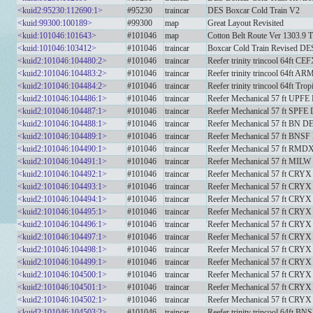
<kuid2:95230:112690:1>
#95230
traincar
DES Boxcar Cold Train V2
<kuid:99300:100189>
#99300
map
Great Layout Revisited
<kuid:101046:101643>
#101046
map
Cotton Belt Route Ver 1303.9
<kuid:101046:103412>
#101046
traincar
Boxcar Cold Train Revised DE
<kuid2:101046:104480:2>
#101046
traincar
Reefer trinity trincool 64ft C
<kuid2:101046:104483:2>
#101046
traincar
Reefer trinity trincool 64ft 
<kuid2:101046:104484:2>
#101046
traincar
Reefer trinity trincool 64ft Tr
<kuid2:101046:104486:1>
#101046
traincar
Reefer Mechanical 57 ft UPFE
<kuid2:101046:104487:1>
#101046
traincar
Reefer Mechanical 57 ft SPFE
<kuid2:101046:104488:1>
#101046
traincar
Reefer Mechanical 57 ft BN D
<kuid2:101046:104489:1>
#101046
traincar
Reefer Mechanical 57 ft BNS
<kuid2:101046:104490:1>
#101046
traincar
Reefer Mechanical 57 ft RM
<kuid2:101046:104491:1>
#101046
traincar
Reefer Mechanical 57 ft MIL
<kuid2:101046:104492:1>
#101046
traincar
Reefer Mechanical 57 ft CRYX
<kuid2:101046:104493:1>
#101046
traincar
Reefer Mechanical 57 ft CRYX
<kuid2:101046:104494:1>
#101046
traincar
Reefer Mechanical 57 ft CRYX
<kuid2:101046:104495:1>
#101046
traincar
Reefer Mechanical 57 ft CRYX
<kuid2:101046:104496:1>
#101046
traincar
Reefer Mechanical 57 ft CRYX
<kuid2:101046:104497:1>
#101046
traincar
Reefer Mechanical 57 ft CRYX
<kuid2:101046:104498:1>
#101046
traincar
Reefer Mechanical 57 ft CRYX
<kuid2:101046:104499:1>
#101046
traincar
Reefer Mechanical 57 ft CRYX
<kuid2:101046:104500:1>
#101046
traincar
Reefer Mechanical 57 ft CRYX
<kuid2:101046:104501:1>
#101046
traincar
Reefer Mechanical 57 ft CRYX
<kuid2:101046:104502:1>
#101046
traincar
Reefer Mechanical 57 ft CRYX
<kuid2:101046:104503:2>
#101046
traincar
Reefer trinity trincool 64ft B