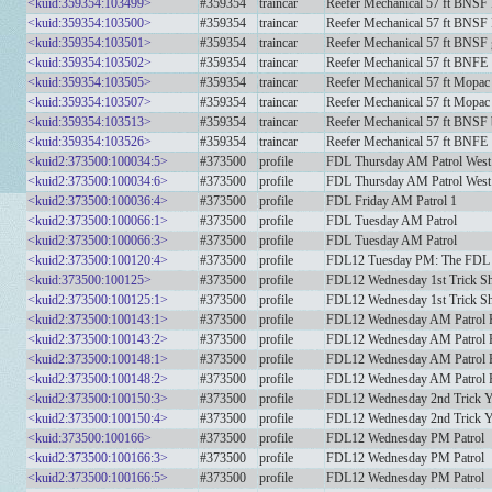
<kuid:359354:103499>
#359354
traincar
Reefer Mechanical 57 ft BNSF
<kuid:359354:103500>
#359354
traincar
Reefer Mechanical 57 ft BNS
<kuid:359354:103501>
#359354
traincar
Reefer Mechanical 57 ft BNSF 
<kuid:359354:103502>
#359354
traincar
Reefer Mechanical 57 ft BNFE
<kuid:359354:103505>
#359354
traincar
Reefer Mechanical 57 ft Mopac
<kuid:359354:103507>
#359354
traincar
Reefer Mechanical 57 ft Mopac
<kuid:359354:103513>
#359354
traincar
Reefer Mechanical 57 ft BNSF 
<kuid:359354:103526>
#359354
traincar
Reefer Mechanical 57 ft BNFE
<kuid2:373500:100034:5>
#373500
profile
FDL Thursday AM Patrol West
<kuid2:373500:100034:6>
#373500
profile
FDL Thursday AM Patrol West
<kuid2:373500:100036:4>
#373500
profile
FDL Friday AM Patrol 1
<kuid2:373500:100066:1>
#373500
profile
FDL Tuesday AM Patrol
<kuid2:373500:100066:3>
#373500
profile
FDL Tuesday AM Patrol
<kuid2:373500:100120:4>
#373500
profile
FDL12 Tuesday PM: The FDL
<kuid:373500:100125>
#373500
profile
FDL12 Wednesday 1st Trick Sh
<kuid2:373500:100125:1>
#373500
profile
FDL12 Wednesday 1st Trick Sh
<kuid2:373500:100143:1>
#373500
profile
FDL12 Wednesday AM Patrol P
<kuid2:373500:100143:2>
#373500
profile
FDL12 Wednesday AM Patrol P
<kuid2:373500:100148:1>
#373500
profile
FDL12 Wednesday AM Patrol P
<kuid2:373500:100148:2>
#373500
profile
FDL12 Wednesday AM Patrol P
<kuid2:373500:100150:3>
#373500
profile
FDL12 Wednesday 2nd Trick Y
<kuid2:373500:100150:4>
#373500
profile
FDL12 Wednesday 2nd Trick Y
<kuid:373500:100166>
#373500
profile
FDL12 Wednesday PM Patrol
<kuid2:373500:100166:3>
#373500
profile
FDL12 Wednesday PM Patrol
<kuid2:373500:100166:5>
#373500
profile
FDL12 Wednesday PM Patrol