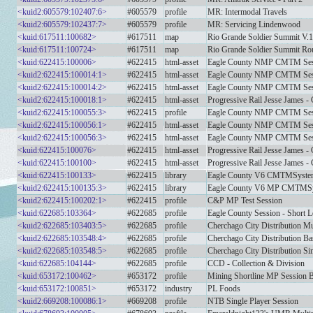
<kuid2:605579:102407:6>
#605579
profile
MR: Intermodal Travels
<kuid2:605579:102437:7>
#605579
profile
MR: Servicing Lindenwood
<kuid:617511:100682>
#617511
map
Rio Grande Soldier Summit V.1
<kuid:617511:100724>
#617511
map
Rio Grande Soldier Summit Rou
<kuid:622415:100006>
#622415
html-asset
Eagle County NMP CMTM Sess
<kuid2:622415:100014:1>
#622415
html-asset
Eagle County NMP CMTM Sessi
<kuid2:622415:100014:2>
#622415
html-asset
Eagle County NMP CMTM Sess
<kuid2:622415:100018:1>
#622415
html-asset
Progressive Rail Jesse James 
<kuid2:622415:100055:3>
#622415
profile
Eagle County NMP CMTM Ses
<kuid2:622415:100056:1>
#622415
html-asset
Eagle County NMP CMTM Sessi
<kuid2:622415:100056:3>
#622415
html-asset
Eagle County NMP CMTM Sess
<kuid:622415:100076>
#622415
html-asset
Progressive Rail Jesse James 
<kuid:622415:100100>
#622415
html-asset
Progressive Rail Jesse James 
<kuid:622415:100133>
#622415
library
Eagle County V6 CMTMSyste
<kuid2:622415:100135:3>
#622415
library
Eagle County V6 MP CMTM
<kuid2:622415:100202:1>
#622415
profile
C&P MP Test Session
<kuid:622685:103364>
#622685
profile
Eagle County Session - Short 
<kuid2:622685:103403:5>
#622685
profile
Cherchago City Distribution Mu
<kuid2:622685:103548:4>
#622685
profile
Cherchago City Distribution Ba
<kuid2:622685:103548:5>
#622685
profile
Cherchago City Distribution Si
<kuid:622685:104144>
#622685
profile
CCD - Collection & Division
<kuid:653172:100462>
#653172
profile
Mining Shortline MP Session B
<kuid:653172:100851>
#653172
industry
PL Foods
<kuid2:669208:100086:1>
#669208
profile
NTB Single Player Session