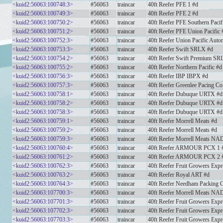
<kuid2:56063:100748:3>
#56063
traincar
40ft Reefer PFE 1 #d
<kuid2:56063:100749:3>
#56063
traincar
40ft Reefer PFE 2 #d
<kuid2:56063:100750:2>
#56063
traincar
40ft Reefer PFE Southern Pacif
<kuid2:56063:100751:2>
#56063
traincar
40ft Reefer PFE Union Pacific 
<kuid2:56063:100752:3>
#56063
traincar
40ft Reefer Union Pacific Aut
<kuid2:56063:100753:3>
#56063
traincar
40ft Reefer Swift SRLX #d
<kuid2:56063:100754:2>
#56063
traincar
40ft Reefer Swift Premium SR
<kuid2:56063:100755:2>
#56063
traincar
40ft Reefer Northern Pacific #d
<kuid2:56063:100756:3>
#56063
traincar
40ft Reefer IBP IBPX #d
<kuid2:56063:100757:3>
#56063
traincar
40ft Reefer Greenlee Pacing 
<kuid2:56063:100758:1>
#56063
traincar
40ft Reefer Dubuque URTX #d
<kuid2:56063:100758:2>
#56063
traincar
40ft Reefer Dubuque URTX #d
<kuid2:56063:100758:3>
#56063
traincar
40ft Reefer Dubuque URTX #d
<kuid2:56063:100759:1>
#56063
traincar
40ft Reefer Morrell Meats #d
<kuid2:56063:100759:2>
#56063
traincar
40ft Reefer Morrell Meats #d
<kuid2:56063:100759:3>
#56063
traincar
40ft Reefer Morrell Meats NA
<kuid2:56063:100760:4>
#56063
traincar
40ft Reefer ARMOUR PCX 1 
<kuid2:56063:100761:2>
#56063
traincar
40ft Reefer ARMOUR PCX 2 
<kuid2:56063:100762:3>
#56063
traincar
40ft Reefer Fruit Growers Exp
<kuid2:56063:100763:2>
#56063
traincar
40ft Reefer Royal ART #d
<kuid2:56063:100764:3>
#56063
traincar
40ft Reefer Needham Packing
<kuid2:56063:107700:3>
#56063
traincar
40ft Reefer Morrell Meats N
<kuid2:56063:107701:3>
#56063
traincar
40ft Reefer Fruit Growers Ex
<kuid2:56063:107702:3>
#56063
traincar
40ft Reefer Fruit Growers Ex
<kuid2:56063:107703:3>
#56063
traincar
40ft Reefer Fruit Growers Ex