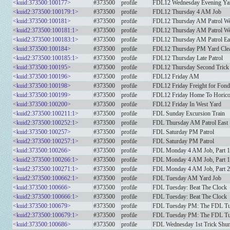
<kuid:373500:100177>
#373500
profile
FDL12 Wednesday Evening Ya
<kuid2:373500:100179:1>
#373500
profile
FDL12 Thursday 4 AM Job
<kuid:373500:100181>
#373500
profile
FDL12 Thursday AM Patrol We
<kuid2:373500:100181:1>
#373500
profile
FDL12 Thursday AM Patrol We
<kuid2:373500:100183:1>
#373500
profile
FDL12 Thursday AM Patrol Ea
<kuid:373500:100184>
#373500
profile
FDL12 Thursday PM Yard Cle
<kuid2:373500:100185:1>
#373500
profile
FDL12 Thursday Late Patrol
<kuid:373500:100195>
#373500
profile
FDL12 Thursday Second Trick
<kuid:373500:100196>
#373500
profile
FDL12 Friday AM
<kuid:373500:100198>
#373500
profile
FDL12 Friday Freight for Fon
<kuid:373500:100199>
#373500
profile
FDL12 Friday Home To Horic
<kuid:373500:100200>
#373500
profile
FDL12 Friday In West Yard
<kuid2:373500:100211:1>
#373500
profile
FDL Sunday Excursion Train
<kuid2:373500:100252:1>
#373500
profile
FDL Thursday AM Patrol East
<kuid:373500:100257>
#373500
profile
FDL Saturday PM Patrol
<kuid2:373500:100257:1>
#373500
profile
FDL Saturday PM Patrol
<kuid:373500:100266>
#373500
profile
FDL Monday 4 AM Job, Part 1
<kuid2:373500:100266:1>
#373500
profile
FDL Monday 4 AM Job, Part 1
<kuid2:373500:100271:1>
#373500
profile
FDL Monday 4 AM Job, Part 2
<kuid2:373500:100662:1>
#373500
profile
FDL Tuesday AM Yard Job
<kuid:373500:100666>
#373500
profile
FDL Tuesday: Beat The Clock
<kuid2:373500:100666:1>
#373500
profile
FDL Tuesday: Beat The Clock
<kuid:373500:100679>
#373500
profile
FDL Tuesday PM: The FDL T
<kuid2:373500:100679:1>
#373500
profile
FDL Tuesday PM: The FDL T
<kuid:373500:100686>
#373500
profile
FDL Wednesday 1st Trick Shun