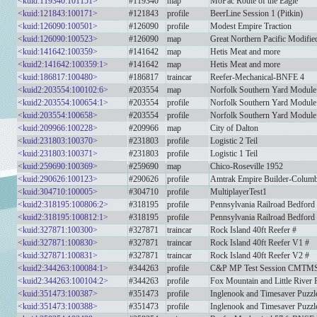
<kuid:119340:101151>
#119340
map
MoPac Route of the Eagle
<kuid:121843:100171>
#121843
profile
BeerLine Session 1 (Pitkin)
<kuid:126090:100501>
#126090
profile
Modest Empire Traction
<kuid:126090:100523>
#126090
map
Great Northern Pacific Modifie
<kuid:141642:100359>
#141642
map
Hetis Meat and more
<kuid2:141642:100359:1>
#141642
map
Hetis Meat and more
<kuid:186817:100480>
#186817
traincar
Reefer-Mechanical-BNFE 4
<kuid2:203554:100102:6>
#203554
map
Norfolk Southern Yard Module
<kuid2:203554:100654:1>
#203554
profile
Norfolk Southern Yard Module -
<kuid:203554:100658>
#203554
profile
Norfolk Southern Yard Module 
<kuid:209966:100228>
#209966
map
City of Dalton
<kuid:231803:100370>
#231803
profile
Logistic 2 Teil
<kuid:231803:100371>
#231803
profile
Logistic 1 Teil
<kuid:259690:100369>
#259690
map
Chico-Roseville 1952
<kuid:290626:100123>
#290626
profile
Amtrak Empire Builder-Columb
<kuid:304710:100005>
#304710
profile
MultiplayerTest1
<kuid2:318195:100806:2>
#318195
profile
Pennsylvania Railroad Bedford 
<kuid2:318195:100812:1>
#318195
profile
Pennsylvania Railroad Bedford 
<kuid:327871:100300>
#327871
traincar
Rock Island 40ft Reefer #
<kuid:327871:100830>
#327871
traincar
Rock Island 40ft Reefer V1 #
<kuid:327871:100831>
#327871
traincar
Rock Island 40ft Reefer V2 #
<kuid2:344263:100084:1>
#344263
profile
C&P MP Test Session CMTM
<kuid2:344263:100104:2>
#344263
profile
Fox Mountain and Little River R
<kuid:351473:100387>
#351473
profile
Inglenook and Timesaver Puzzl
<kuid:351473:100388>
#351473
profile
Inglenook and Timesaver Puzzle