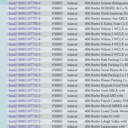
<kuid2:56063:107704:4>
#56063
traincar
40ft Reefer Armour Refrigera
<kuid2:56063:107705:4>
#56063
traincar
40ft Reefer HORMEL & Co 
<kuid2:56063:107706:4>
#56063
traincar
40ft Reefer North American 
<kuid2:56063:107707:4>
#56063
traincar
40ft Reefer Armour Star ARL
<kuid2:56063:107708:4>
#56063
traincar
40ft Reefer E Kahns Sons Co
<kuid2:56063:107709:4>
#56063
traincar
40ft Reefer Wilson 1 WCLX w
<kuid2:56063:107710:4>
#56063
traincar
40ft Reefer Wilson 2 WCLX w
<kuid2:56063:107711:4>
#56063
traincar
40ft Reefer Wilson 3 WCLX w
<kuid2:56063:107712:3>
#56063
traincar
40ft Reefer Wilson 4 WCLX w
<kuid2:56063:107713:3>
#56063
traincar
40ft Reefer Wilson 5 WCLX w
<kuid2:56063:107714:3>
#56063
traincar
40ft Reefer Wilson 6 WCLX w
<kuid2:56063:107715:3>
#56063
traincar
40ft Reefer Rath Packing Co
<kuid2:56063:107716:3>
#56063
traincar
40ft Reefer Rath Packing Co
<kuid2:56063:107717:3>
#56063
traincar
40ft Reefer Ocsar Meyer & 
<kuid2:56063:107718:3>
#56063
traincar
40ft Reefer Rath Packing Co 
<kuid2:56063:107719:3>
#56063
traincar
40ft Reefer Hunter Packing 
<kuid2:56063:107720:3>
#56063
traincar
40ft Reefer Hygrade Food Pr
<kuid2:56063:107721:2>
#56063
traincar
40ft Reefer Swift SRLX w#d
<kuid2:56063:107722:2>
#56063
traincar
40ft Reefer Royal ART w#d
<kuid2:56063:107723:2>
#56063
traincar
40ft Reefer Patrick Cudahy 
<kuid2:56063:107724:2>
#56063
traincar
40ft Reefer Morrell MRRX w#
<kuid2:56063:107725:2>
#56063
traincar
40ft Reefer Grand Trunk West
<kuid2:56063:107726:2>
#56063
traincar
40ft Reefer Santa Fe w#d
<kuid2:56063:107727:2>
#56063
traincar
40ft Reefer Lehigh Valley w#d
<kuid2:56063:107728:2>
#56063
traincar
40ft Reefer Lackawanna w#d