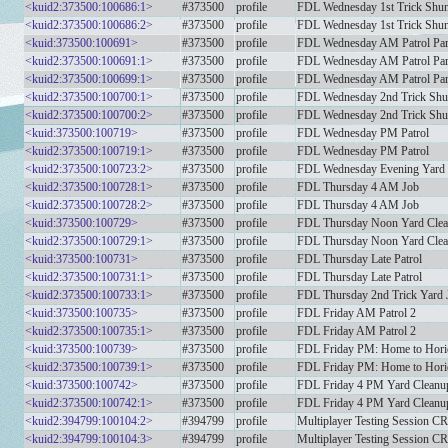
<kuid2:373500:100686:1>
#373500
profile
FDL Wednesday 1st Trick Shun
<kuid2:373500:100686:2>
#373500
profile
FDL Wednesday 1st Trick Shun
<kuid:373500:100691>
#373500
profile
FDL Wednesday AM Patrol Par
<kuid2:373500:100691:1>
#373500
profile
FDL Wednesday AM Patrol Par
<kuid2:373500:100699:1>
#373500
profile
FDL Wednesday AM Patrol Par
<kuid2:373500:100700:1>
#373500
profile
FDL Wednesday 2nd Trick Shu
<kuid2:373500:100700:2>
#373500
profile
FDL Wednesday 2nd Trick Shu
<kuid:373500:100719>
#373500
profile
FDL Wednesday PM Patrol
<kuid2:373500:100719:1>
#373500
profile
FDL Wednesday PM Patrol
<kuid2:373500:100723:2>
#373500
profile
FDL Wednesday Evening Yard
<kuid2:373500:100728:1>
#373500
profile
FDL Thursday 4 AM Job
<kuid2:373500:100728:2>
#373500
profile
FDL Thursday 4 AM Job
<kuid:373500:100729>
#373500
profile
FDL Thursday Noon Yard Cle
<kuid2:373500:100729:1>
#373500
profile
FDL Thursday Noon Yard Cle
<kuid:373500:100731>
#373500
profile
FDL Thursday Late Patrol
<kuid2:373500:100731:1>
#373500
profile
FDL Thursday Late Patrol
<kuid2:373500:100733:1>
#373500
profile
FDL Thursday 2nd Trick Yard 
<kuid:373500:100735>
#373500
profile
FDL Friday AM Patrol 2
<kuid2:373500:100735:1>
#373500
profile
FDL Friday AM Patrol 2
<kuid:373500:100739>
#373500
profile
FDL Friday PM: Home to Hori
<kuid2:373500:100739:1>
#373500
profile
FDL Friday PM: Home to Hori
<kuid:373500:100742>
#373500
profile
FDL Friday 4 PM Yard Cleanu
<kuid2:373500:100742:1>
#373500
profile
FDL Friday 4 PM Yard Cleanu
<kuid2:394799:100104:2>
#394799
profile
Multiplayer Testing Session C
<kuid2:394799:100104:3>
#394799
profile
Multiplayer Testing Session C