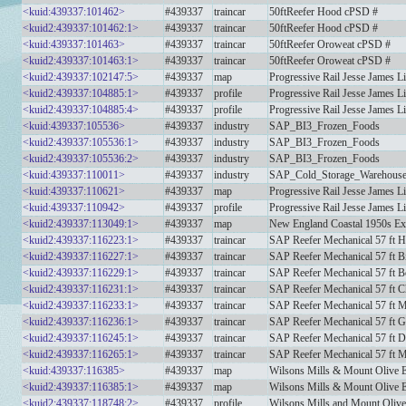
<kuid:439337:101462>
#439337
traincar
50ftReefer Hood cPSD #
<kuid2:439337:101462:1>
#439337
traincar
50ftReefer Hood cPSD #
<kuid:439337:101463>
#439337
traincar
50ftReefer Oroweat cPSD #
<kuid2:439337:101463:1>
#439337
traincar
50ftReefer Oroweat cPSD #
<kuid2:439337:102147:5>
#439337
map
Progressive Rail Jesse James L
<kuid2:439337:104885:1>
#439337
profile
Progressive Rail Jesse James L
<kuid2:439337:104885:4>
#439337
profile
Progressive Rail Jesse James L
<kuid:439337:105536>
#439337
industry
SAP_BI3_Frozen_Foods
<kuid2:439337:105536:1>
#439337
industry
SAP_BI3_Frozen_Foods
<kuid2:439337:105536:2>
#439337
industry
SAP_BI3_Frozen_Foods
<kuid:439337:110011>
#439337
industry
SAP_Cold_Storage_Warehous
<kuid:439337:110621>
#439337
map
Progressive Rail Jesse James L
<kuid:439337:110942>
#439337
profile
Progressive Rail Jesse James L
<kuid2:439337:113049:1>
#439337
map
New England Coastal 1950s E
<kuid2:439337:116223:1>
#439337
traincar
SAP Reefer Mechanical 57 ft
<kuid2:439337:116227:1>
#439337
traincar
SAP Reefer Mechanical 57 ft 
<kuid2:439337:116229:1>
#439337
traincar
SAP Reefer Mechanical 57 ft 
<kuid2:439337:116231:1>
#439337
traincar
SAP Reefer Mechanical 57 ft 
<kuid2:439337:116233:1>
#439337
traincar
SAP Reefer Mechanical 57 ft 
<kuid2:439337:116236:1>
#439337
traincar
SAP Reefer Mechanical 57 ft 
<kuid2:439337:116245:1>
#439337
traincar
SAP Reefer Mechanical 57 ft 
<kuid2:439337:116265:1>
#439337
traincar
SAP Reefer Mechanical 57 ft 
<kuid:439337:116385>
#439337
map
Wilsons Mills & Mount Olive
<kuid2:439337:116385:1>
#439337
map
Wilsons Mills & Mount Olive
<kuid2:439337:118748:2>
#439337
profile
Wilsons Mills and Mount Oliv