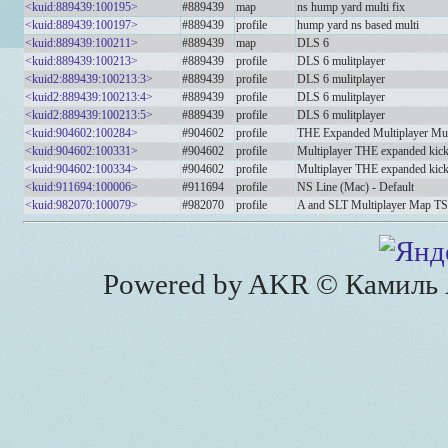
<kuid:889439:100195>
#889439
map
ns hump yard multi fix
<kuid:889439:100197>
#889439
profile
hump yard ns based multi
<kuid:889439:100211>
#889439
map
DLS 6
<kuid:889439:100213>
#889439
profile
DLS 6 mulitplayer
<kuid2:889439:100213:3>
#889439
profile
DLS 6 mulitplayer
<kuid2:889439:100213:4>
#889439
profile
DLS 6 mulitplayer
<kuid2:889439:100213:5>
#889439
profile
DLS 6 mulitplayer
<kuid:904602:100284>
#904602
profile
THE Expanded Multiplayer Mul
<kuid:904602:100331>
#904602
profile
Multiplayer THE expanded kicks
<kuid:904602:100334>
#904602
profile
Multiplayer THE expanded kick
<kuid:911694:100006>
#911694
profile
NS Line (Mac) - Default
<kuid:982070:100079>
#982070
profile
A and SLT Multiplayer Map T
Powered by AKR © Камиль А