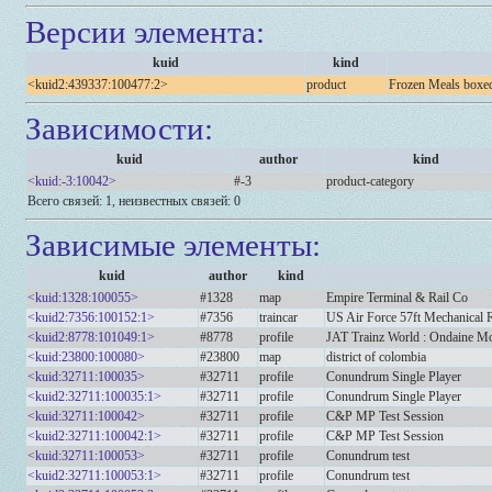
Версии элемента:
kuid
kind
<kuid2:439337:100477:2>
product
Frozen Meals boxed
Зависимости:
kuid
author
kind
<kuid:-3:10042>
#-3
product-category
Всего связей: 1, неизвестных связей: 0
Зависимые элементы:
kuid
author
kind
<kuid:1328:100055>
#1328
map
Empire Terminal & Rail Co
<kuid2:7356:100152:1>
#7356
traincar
US Air Force 57ft Mechanical 
<kuid2:8778:101049:1>
#8778
profile
JAT Trainz World : Ondaine Mo
<kuid:23800:100080>
#23800
map
district of colombia
<kuid:32711:100035>
#32711
profile
Conundrum Single Player
<kuid2:32711:100035:1>
#32711
profile
Conundrum Single Player
<kuid:32711:100042>
#32711
profile
C&P MP Test Session
<kuid2:32711:100042:1>
#32711
profile
C&P MP Test Session
<kuid:32711:100053>
#32711
profile
Conundrum test
<kuid2:32711:100053:1>
#32711
profile
Conundrum test