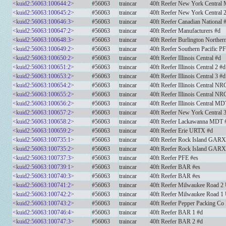
<kuid2:56063:100644:2>
#56063
traincar
40ft Reefer New York Central
<kuid2:56063:100645:2>
#56063
traincar
40ft Reefer New York Central
<kuid2:56063:100646:3>
#56063
traincar
40ft Reefer Canadian National 
<kuid2:56063:100647:2>
#56063
traincar
40ft Reefer Manufacturers #d
<kuid2:56063:100648:3>
#56063
traincar
40ft Reefer Burlington North
<kuid2:56063:100649:2>
#56063
traincar
40ft Reefer Southern Pacific P
<kuid2:56063:100650:2>
#56063
traincar
40ft Reefer Illinois Central #d
<kuid2:56063:100651:2>
#56063
traincar
40ft Reefer Illinois Central 2 #d
<kuid2:56063:100653:2>
#56063
traincar
40ft Reefer Illinois Central 3 #d
<kuid2:56063:100654:2>
#56063
traincar
40ft Reefer Illinois Central NR
<kuid2:56063:100655:2>
#56063
traincar
40ft Reefer Illinois Central NR
<kuid2:56063:100656:2>
#56063
traincar
40ft Reefer Illinois Central M
<kuid2:56063:100657:2>
#56063
traincar
40ft Reefer New York Central
<kuid2:56063:100658:2>
#56063
traincar
40ft Reefer Lackawanna MDT 
<kuid2:56063:100659:2>
#56063
traincar
40ft Reefer Erie URTX #d
<kuid2:56063:100735:1>
#56063
traincar
40ft Reefer Rock Island GARX
<kuid2:56063:100735:2>
#56063
traincar
40ft Reefer Rock Island GARX
<kuid2:56063:100737:3>
#56063
traincar
40ft Reefer PFE #es
<kuid2:56063:100739:1>
#56063
traincar
40ft Reefer BAR #es
<kuid2:56063:100740:3>
#56063
traincar
40ft Reefer BAR #es
<kuid2:56063:100741:2>
#56063
traincar
40ft Reefer Milwaukee Road 
<kuid2:56063:100742:2>
#56063
traincar
40ft Reefer Milwaukee Road 
<kuid2:56063:100743:2>
#56063
traincar
40ft Reefer Pepper Packing C
<kuid2:56063:100746:4>
#56063
traincar
40ft Reefer BAR 1 #d
<kuid2:56063:100747:3>
#56063
traincar
40ft Reefer BAR 2 #d