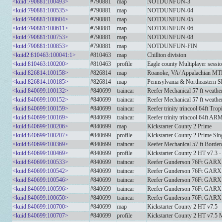
<kuid:790881:100493>
#790881
map
NOTDUNFUN-3
<kuid:790881:100535>
#790881
map
NOTDUNFUN-04
<kuid:790881:100604>
#790881
map
NOTDUNFUN-05
<kuid:790881:100611>
#790881
map
NOTDUNFUN-06
<kuid:790881:100753>
#790881
map
NOTDUNFUN-08
<kuid:790881:100853>
#790881
map
NOTDUNFUN-FIN
<kuid2:810463:100041:1>
#810463
map
Chillton division
<kuid:810463:100200>
#810463
profile
Eagle county Multiplayer sessi
<kuid:826814:100158>
#826814
map
Roanoke, VA/ Appalachian MT
<kuid:826814:100185>
#826814
map
Pennsylvania & Northeastern Sh
<kuid:840699:100132>
#840699
traincar
Reefer Mechanical 57 ft weath
<kuid:840699:100152>
#840699
traincar
Reefer Mechanical 57 ft weath
<kuid:840699:100159>
#840699
traincar
Reefer trinity trincool 64ft Trop
<kuid:840699:100169>
#840699
traincar
Reefer trinity trincool 64ft A
<kuid:840699:100206>
#840699
map
Kickstarter County 2 Prime
<kuid:840699:100207>
#840699
profile
Kickstarter County 2 Prime Sin
<kuid:840699:100369>
#840699
traincar
Reefer Mechanical 57 ft Borde
<kuid:840699:100469>
#840699
profile
Kickstarter County 2 HT v7.3 -
<kuid:840699:100533>
#840699
traincar
Reefer Gunderson 76Ft GARX 
<kuid:840699:100542>
#840699
traincar
Reefer Gunderson 76Ft GA
<kuid:840699:100546>
#840699
traincar
Reefer Gunderson 76Ft GA
<kuid:840699:100596>
#840699
traincar
Reefer Gunderson 76Ft GARX
<kuid:840699:100650>
#840699
traincar
Reefer Gunderson 76Ft GARX P
<kuid:840699:100700>
#840699
map
Kickstarter County 2 HT v7.5
<kuid:840699:100707>
#840699
profile
Kickstarter County 2 HT v7.5