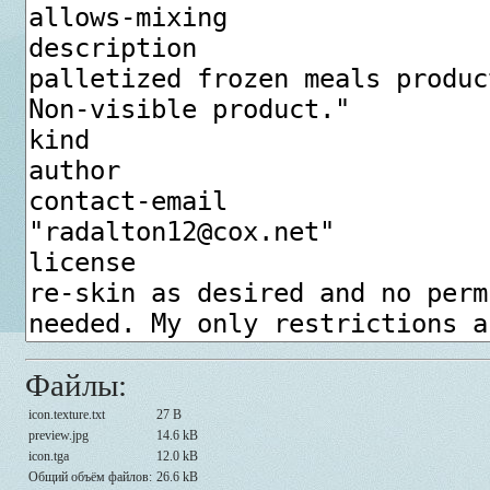
Файлы:
icon.texture.txt
27 B
preview.jpg
14.6 kB
icon.tga
12.0 kB
Общий объём файлов:
26.6 kB