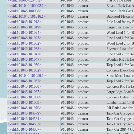
<kuid2:98966:62346:2>
#98966
product
Plastic Pipe Load
<kuid2:101046:100902:1>
#101046
traincar
Ethanol Tank Car
<kuid:101046:100908>
#101046
traincar
Ethanol Tank Ca
<kuid2:101046:101016:1>
#101046
traincar
Bulkhead Flatcar 
<kuid:101046:101018>
#101046
product
Pole Load for my B
<kuid:101046:101019>
#101046
product
Large Steel Beams 
<kuid:101046:101024>
#101046
product
Wood Load 1 for B
<kuid:101046:101025>
#101046
product
Pipe Load 1 for Bu
<kuid:101046:101032>
#101046
product
Wood Load 2 for B
<kuid:101046:101038>
#101046
product
Plywood Load for 
<kuid:101046:101042>
#101046
product
Pipe Load 2 for Bu
<kuid:101046:101047>
#101046
product
Wooden RR Tie Loa
<kuid:101046:101050>
#101046
product
Tarp Load 1 for Bu
<kuid:101046:101052>
#101046
product
Concrete Block Loa
<kuid2:101046:101056:1>
#101046
product
Sheet Metal Load f
<kuid:101046:101057>
#101046
product
Tarp Load 2 for Bu
<kuid:101046:101060>
#101046
product
Concrete RR Tie Lo
<kuid:101046:101067>
#101046
product
Large Logs Load fo
<kuid:101046:101068>
#101046
product
Concrete Culvert L
<kuid:101046:101069>
#101046
product
Lumber Load for B
<kuid:101046:101070>
#101046
product
RR Rails Load for 
<kuid:101046:104579>
#101046
traincar
Tank Car Cryogen
<kuid:101046:104581>
#101046
traincar
Tank Car Cryogeni
<kuid:101046:104582>
#101046
traincar
Tank Car Cryogeni
<kuid:101046:104607>
#101046
traincar
Tank Car 20K 4 