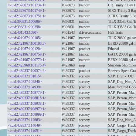
<kuid2:378673:101734:1>
#378673
traincar
CR Trinity 3 Bay 
<kuid2:378673:101749:1>
#378673
traincar
SIRX Trinity 3 Ba
<kuid2:378673:101751:1>
#378673
traincar
XTRX Trinity 3 B
<kuid:396831:100696>
#396831
traincar
TILX 33585 Gal Ta
<kuid:396831:200258>
#396831
traincar
TILX 33585 Gal Ta
<kuid:401543:1090>
#401543
drivercommand
Halt Train
<kuid:421967:100105>
#421967
traincar
TILX 20800 gal tan
<kuid2:421967:100108:3>
#421967
traincar
BFRD 20800 gal Ta
<kuid:421967:100120>
#421967
product
Ethanol
<kuid2:421967:100758:1>
#421967
traincar
GATX 20800 gal tan
<kuid2:421967:100770:1>
#421967
traincar
BFRX 20800 gal ta
<kuid2:425968:101175:4>
#425968
map
Stockton Shortline
<kuid2:439337:100574:2>
#439337
product
Brewers Spent Gra
<kuid:439337:101815>
#439337
scenery
SAP_Drunk_Old_
<kuid:439337:102846>
#439337
scenery
SAP_Dog_Non_An
<kuid:439337:104939>
#439337
product
Manufactured Good
<kuid2:439337:108779:1>
#439337
scenery
SAP_Person_Man_
<kuid2:439337:108815:1>
#439337
scenery
SAP_Person_Woma
<kuid2:439337:108938:1>
#439337
scenery
SAP_Person_Man_
<kuid2:439337:108979:1>
#439337
scenery
SAP_Person_Man_
<kuid2:439337:108999:1>
#439337
scenery
SAP_Person_Man_
<kuid:439337:112663>
#439337
scenery
SAP_Dog_Non_An
<kuid:439337:114049>
#439337
scenery
SAP_Cargo_Truc
<kuid:439337:114051>
#439337
scenery
SAP_Cargo_Truc