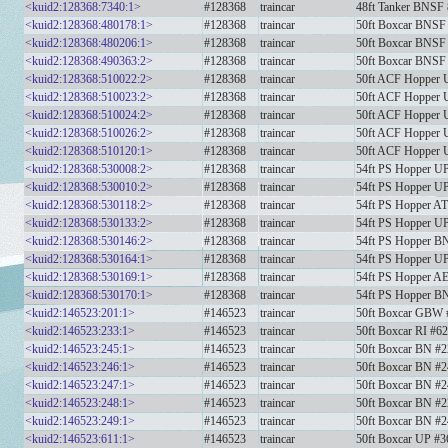
<kuid2:128368:7340:1>
#128368
traincar
48ft Tanker BNSF
<kuid2:128368:480178:1>
#128368
traincar
50ft Boxcar BNSF
<kuid2:128368:480206:1>
#128368
traincar
50ft Boxcar BNSF
<kuid2:128368:490363:2>
#128368
traincar
50ft Boxcar BNSF
<kuid2:128368:510022:2>
#128368
traincar
50ft ACF Hopper 
<kuid2:128368:510023:2>
#128368
traincar
50ft ACF Hopper 
<kuid2:128368:510024:2>
#128368
traincar
50ft ACF Hopper 
<kuid2:128368:510026:2>
#128368
traincar
50ft ACF Hopper 
<kuid2:128368:510120:1>
#128368
traincar
50ft ACF Hopper 
<kuid2:128368:530008:2>
#128368
traincar
54ft PS Hopper U
<kuid2:128368:530010:2>
#128368
traincar
54ft PS Hopper U
<kuid2:128368:530118:2>
#128368
traincar
54ft PS Hopper A
<kuid2:128368:530133:2>
#128368
traincar
54ft PS Hopper U
<kuid2:128368:530146:2>
#128368
traincar
54ft PS Hopper B
<kuid2:128368:530164:1>
#128368
traincar
54ft PS Hopper U
<kuid2:128368:530169:1>
#128368
traincar
54ft PS Hopper 
<kuid2:128368:530170:1>
#128368
traincar
54ft PS Hopper B
<kuid2:146523:201:1>
#146523
traincar
50ft Boxcar GBW 
<kuid2:146523:233:1>
#146523
traincar
50ft Boxcar RI #6
<kuid2:146523:245:1>
#146523
traincar
50ft Boxcar BN #
<kuid2:146523:246:1>
#146523
traincar
50ft Boxcar BN #
<kuid2:146523:247:1>
#146523
traincar
50ft Boxcar BN #
<kuid2:146523:248:1>
#146523
traincar
50ft Boxcar BN #
<kuid2:146523:249:1>
#146523
traincar
50ft Boxcar BN #
<kuid2:146523:611:1>
#146523
traincar
50ft Boxcar UP #