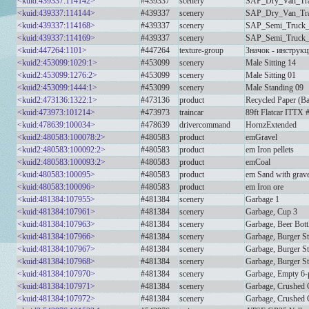
<kuid:439337:114142>
#439337
scenery
SAP_Dry_Van_Tra
<kuid:439337:114144>
#439337
scenery
SAP_Dry_Van_Tra
<kuid:439337:114168>
#439337
scenery
SAP_Semi_Truck
<kuid:439337:114169>
#439337
scenery
SAP_Semi_Truck
<kuid:447264:1101>
#447264
texture-group
Значок - инструк
<kuid2:453099:1029:1>
#453099
scenery
Male Sitting 14
<kuid2:453099:1276:2>
#453099
scenery
Male Sitting 01
<kuid2:453099:1444:1>
#453099
scenery
Male Standing 09
<kuid2:473136:1322:1>
#473136
product
Recycled Paper (Ba
<kuid:473973:101214>
#473973
traincar
89ft Flatcar ITTX
<kuid:478639:100034>
#478639
drivercommand
HornzExtended
<kuid2:480583:100078:2>
#480583
product
emGravel
<kuid2:480583:100092:2>
#480583
product
em Iron pellets
<kuid2:480583:100093:2>
#480583
product
emCoal
<kuid:480583:100095>
#480583
product
em Sand with grave
<kuid:480583:100096>
#480583
product
em Iron ore
<kuid:481384:107955>
#481384
scenery
Garbage 1
<kuid:481384:107961>
#481384
scenery
Garbage, Cup 3
<kuid:481384:107963>
#481384
scenery
Garbage, Beer Bott
<kuid:481384:107966>
#481384
scenery
Garbage, Burger S
<kuid:481384:107967>
#481384
scenery
Garbage, Burger S
<kuid:481384:107968>
#481384
scenery
Garbage, Burger S
<kuid:481384:107970>
#481384
scenery
Garbage, Empty 6-
<kuid:481384:107971>
#481384
scenery
Garbage, Crushed 
<kuid:481384:107972>
#481384
scenery
Garbage, Crushed 