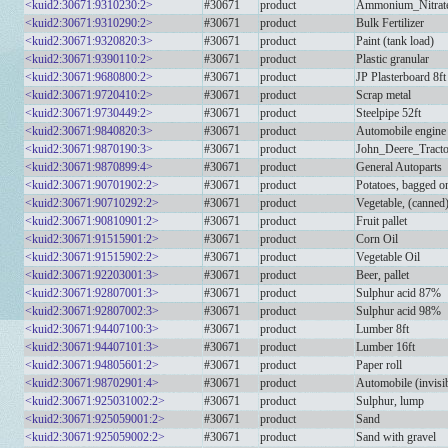
<kuid2:30671:9310230:2>
#30671
product
Ammonium_Nitrat
<kuid2:30671:9310290:2>
#30671
product
Bulk Fertilizer
<kuid2:30671:9320820:3>
#30671
product
Paint (tank load)
<kuid2:30671:9390110:2>
#30671
product
Plastic granular
<kuid2:30671:9680800:2>
#30671
product
JP Plasterboard 8ft
<kuid2:30671:9720410:2>
#30671
product
Scrap metal
<kuid2:30671:9730449:2>
#30671
product
Steelpipe 52ft
<kuid2:30671:9840820:3>
#30671
product
Automobile engine
<kuid2:30671:9870190:3>
#30671
product
John_Deere_Tracto
<kuid2:30671:9870899:4>
#30671
product
General Autoparts
<kuid2:30671:90701902:2>
#30671
product
Potatoes, bagged on
<kuid2:30671:90710292:2>
#30671
product
Vegetable, (canned)
<kuid2:30671:90810901:2>
#30671
product
Fruit pallet
<kuid2:30671:91515901:2>
#30671
product
Corn Oil
<kuid2:30671:91515902:2>
#30671
product
Vegetable Oil
<kuid2:30671:92203001:3>
#30671
product
Beer, pallet
<kuid2:30671:92807001:3>
#30671
product
Sulphur acid 87%
<kuid2:30671:92807002:3>
#30671
product
Sulphur acid 98%
<kuid2:30671:94407100:3>
#30671
product
Lumber 8ft
<kuid2:30671:94407101:3>
#30671
product
Lumber 16ft
<kuid2:30671:94805601:2>
#30671
product
Paper roll
<kuid2:30671:98702901:4>
#30671
product
Automobile (invisi
<kuid2:30671:925031002:2>
#30671
product
Sulphur, lump
<kuid2:30671:925059001:2>
#30671
product
Sand
<kuid2:30671:925059002:2>
#30671
product
Sand with gravel