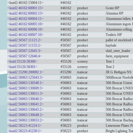
<kuid2:46162:15004:11>
#46162
<kuid2:46162:60001:13>
#46162
product
Grain HP
<kuid2:46162:60002:13>
#46162
product
Alumina HP
<kuid2:46162:60004:11>
#46162
product
Aluminium billets
<kuid2:46162:60005:10>
#46162
product
Aluminium ingots
<kuid2:46162:60006:10>
#46162
product
Aluminium rolling
<kuid2:46162:60007:10>
#46162
product
Trailers HP
<kuid2:50567:11121:2>
#50567
product
pallet of stockfeed
<kuid2:50567:11155:2>
#50567
product
haybale
<kuid2:50567:12645:3>
#50567
product
skid_steer_loader
<kuid2:50567:12646:4>
#50567
product
farm_equipment
<kuid:55126:58300>
#55126
scenery
Tent 1
<kuid:55126:58301>
#55126
scenery
Tent 2
<kuid2:55290:200092:1>
#55290
traincar
JR G Bethgon NS
<kuid2:56063:125043:3>
#56063
traincar
50ftBoxcar Norfo
<kuid2:56063:130540:1>
#56063
traincar
50ft Boxcar Union 
<kuid2:56063:130609:3>
#56063
traincar
50ft Boxcar UNIO
<kuid2:56063:130611:3>
#56063
traincar
50ft Boxcar UNIO
<kuid2:56063:130640:2>
#56063
traincar
50ft Boxcar Rail
<kuid2:56063:130641:2>
#56063
traincar
50ft Boxcar Railb
<kuid2:56063:130645:2>
#56063
traincar
50ft Boxcar Railb
<kuid2:56063:130648:2>
#56063
traincar
50ft Boxcar UNIO
<kuid2:56063:130653:2>
#56063
traincar
50ft Boxcar Burlin
<kuid2:58223:41224:1>
#58223
product
Limestone Plates P
<kuid2:58223:41230:1>
#58223
product
Bright Lighting Tra