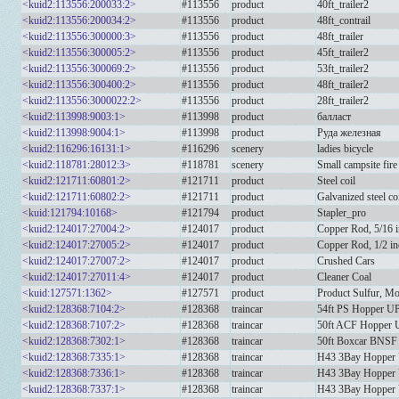
<kuid2:113556:200033:2>
#113556
product
40ft_trailer2
<kuid2:113556:200034:2>
#113556
product
48ft_contrail
<kuid2:113556:300000:3>
#113556
product
48ft_trailer
<kuid2:113556:300005:2>
#113556
product
45ft_trailer2
<kuid2:113556:300069:2>
#113556
product
53ft_trailer2
<kuid2:113556:300400:2>
#113556
product
48ft_trailer2
<kuid2:113556:3000022:2>
#113556
product
28ft_trailer2
<kuid2:113998:9003:1>
#113998
product
балласт
<kuid2:113998:9004:1>
#113998
product
Руда железная
<kuid2:116296:16131:1>
#116296
scenery
ladies bicycle
<kuid2:118781:28012:3>
#118781
scenery
Small campsite fire
<kuid2:121711:60801:2>
#121711
product
Steel coil
<kuid2:121711:60802:2>
#121711
product
Galvanized steel co
<kuid:121794:10168>
#121794
product
Stapler_pro
<kuid2:124017:27004:2>
#124017
product
Copper Rod, 5/16 
<kuid2:124017:27005:2>
#124017
product
Copper Rod, 1/2 in
<kuid2:124017:27007:2>
#124017
product
Crushed Cars
<kuid2:124017:27011:4>
#124017
product
Cleaner Coal
<kuid:127571:1362>
#127571
product
Product Sulfur, Mo
<kuid2:128368:7104:2>
#128368
traincar
54ft PS Hopper U
<kuid2:128368:7107:2>
#128368
traincar
50ft ACF Hopper 
<kuid2:128368:7302:1>
#128368
traincar
50ft Boxcar BNSF
<kuid2:128368:7335:1>
#128368
traincar
H43 3Bay Hopper 
<kuid2:128368:7336:1>
#128368
traincar
H43 3Bay Hopper 
<kuid2:128368:7337:1>
#128368
traincar
H43 3Bay Hopper 