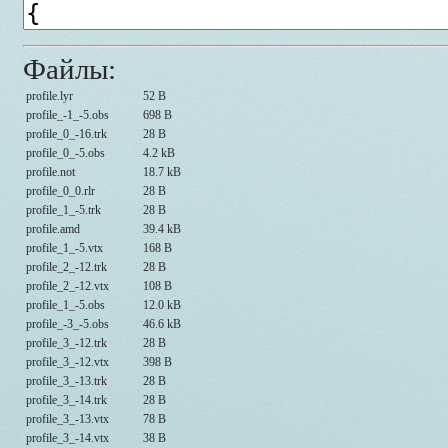
Файлы:
profile.lyr
52 B
profile_-1_-5.obs
698 B
profile_0_-16.trk
28 B
profile_0_-5.obs
4.2 kB
profile.not
18.7 kB
profile_0_0.rlr
28 B
profile_1_-5.trk
28 B
profile.amd
39.4 kB
profile_1_-5.vtx
168 B
profile_2_-12.trk
28 B
profile_2_-12.vtx
108 B
profile_1_-5.obs
12.0 kB
profile_-3_-5.obs
46.6 kB
profile_3_-12.trk
28 B
profile_3_-12.vtx
398 B
profile_3_-13.trk
28 B
profile_3_-14.trk
28 B
profile_3_-13.vtx
78 B
profile_3_-14.vtx
38 B