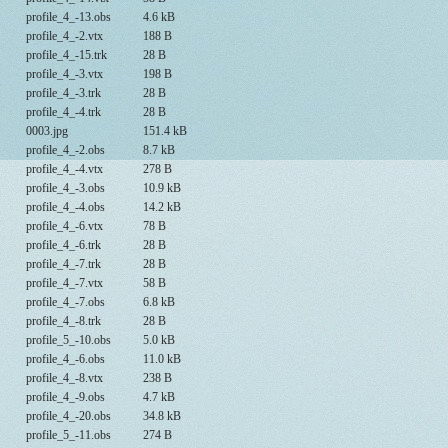
profile_4_-13.obs
4.6 kB
profile_4_-2.vtx
188 B
profile_4_-15.trk
28 B
profile_4_-3.vtx
198 B
profile_4_-3.trk
28 B
profile_4_-4.trk
28 B
0003.jpg
151.4 kB
profile_4_-2.obs
8.7 kB
profile_4_-4.vtx
278 B
profile_4_-3.obs
10.9 kB
profile_4_-4.obs
14.2 kB
profile_4_-6.vtx
78 B
profile_4_-6.trk
28 B
profile_4_-7.trk
28 B
profile_4_-7.vtx
58 B
profile_4_-7.obs
6.8 kB
profile_4_-8.trk
28 B
profile_5_-10.obs
5.0 kB
profile_4_-6.obs
11.0 kB
profile_4_-8.vtx
238 B
profile_4_-9.obs
4.7 kB
profile_4_-20.obs
34.8 kB
profile_5_-11.obs
274 B