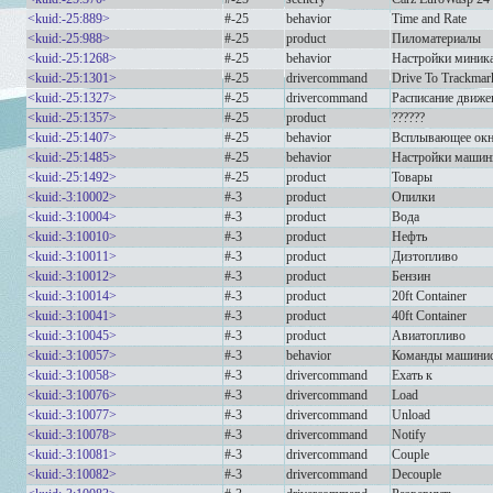
<kuid:-25:889>
#-25
behavior
Time and Rate
<kuid:-25:988>
#-25
product
Пиломатериалы
<kuid:-25:1268>
#-25
behavior
Настройки миник
<kuid:-25:1301>
#-25
drivercommand
Drive To Trackmar
<kuid:-25:1327>
#-25
drivercommand
Расписание движе
<kuid:-25:1357>
#-25
product
??????
<kuid:-25:1407>
#-25
behavior
Всплывающее ок
<kuid:-25:1485>
#-25
behavior
Настройки машин
<kuid:-25:1492>
#-25
product
Товары
<kuid:-3:10002>
#-3
product
Опилки
<kuid:-3:10004>
#-3
product
Вода
<kuid:-3:10010>
#-3
product
Нефть
<kuid:-3:10011>
#-3
product
Дизтопливо
<kuid:-3:10012>
#-3
product
Бензин
<kuid:-3:10014>
#-3
product
20ft Container
<kuid:-3:10041>
#-3
product
40ft Container
<kuid:-3:10045>
#-3
product
Авиатопливо
<kuid:-3:10057>
#-3
behavior
Команды машинис
<kuid:-3:10058>
#-3
drivercommand
Ехать к
<kuid:-3:10076>
#-3
drivercommand
Load
<kuid:-3:10077>
#-3
drivercommand
Unload
<kuid:-3:10078>
#-3
drivercommand
Notify
<kuid:-3:10081>
#-3
drivercommand
Couple
<kuid:-3:10082>
#-3
drivercommand
Decouple