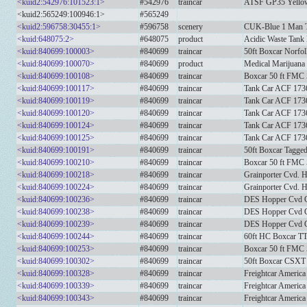
<kuid2:542976:101523:1>
#542976
traincar
ATSF GP35 Yellow
<kuid2:565249:100946:1>
#565249
<kuid2:596758:30455:1>
#596758
scenery
CUK-Blue 1 Man T
<kuid:648075:2>
#648075
product
Acidic Waste Tank
<kuid:840699:100003>
#840699
traincar
50ft Boxcar Norfol
<kuid:840699:100070>
#840699
product
Medical Marijuana
<kuid:840699:100108>
#840699
traincar
Boxcar 50 ft FMC
<kuid:840699:100117>
#840699
traincar
Tank Car ACF 173
<kuid:840699:100119>
#840699
traincar
Tank Car ACF 173
<kuid:840699:100120>
#840699
traincar
Tank Car ACF 173
<kuid:840699:100124>
#840699
traincar
Tank Car ACF 173
<kuid:840699:100125>
#840699
traincar
Tank Car ACF 173
<kuid:840699:100191>
#840699
traincar
50ft Boxcar Tagged
<kuid:840699:100210>
#840699
traincar
Boxcar 50 ft FMC
<kuid:840699:100218>
#840699
traincar
Grainporter Cvd.
<kuid:840699:100224>
#840699
traincar
Grainporter Cvd. 
<kuid:840699:100236>
#840699
traincar
DES Hopper Cvd G
<kuid:840699:100238>
#840699
traincar
DES Hopper Cvd G
<kuid:840699:100239>
#840699
traincar
DES Hopper Cvd G
<kuid:840699:100244>
#840699
traincar
60ft HC Boxcar T
<kuid:840699:100253>
#840699
traincar
Boxcar 50 ft FMC 
<kuid:840699:100302>
#840699
traincar
50ft Boxcar CSXT 
<kuid:840699:100328>
#840699
traincar
Freightcar America
<kuid:840699:100339>
#840699
traincar
Freightcar America
<kuid:840699:100343>
#840699
traincar
Freightcar America