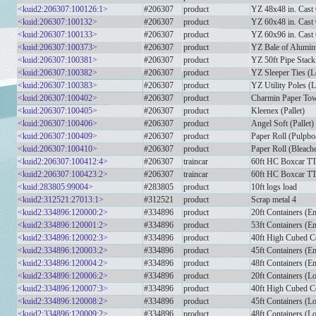
<kuid2:206307:100126:1>
#206307
product
YZ 48x48 in. Cast 
<kuid:206307:100132>
#206307
product
YZ 60x48 in. Cast 
<kuid:206307:100133>
#206307
product
YZ 60x96 in. Cast 
<kuid:206307:100373>
#206307
product
YZ Bale of Alumi
<kuid:206307:100381>
#206307
product
YZ 50ft Pipe Stack
<kuid:206307:100382>
#206307
product
YZ Sleeper Ties (L
<kuid:206307:100383>
#206307
product
YZ Utility Poles (
<kuid:206307:100402>
#206307
product
Charmin Paper Towe
<kuid:206307:100405>
#206307
product
Kleenex (Pallet)
<kuid:206307:100406>
#206307
product
Angel Soft (Pallet)
<kuid:206307:100409>
#206307
product
Paper Roll (Pulpbo
<kuid:206307:100410>
#206307
product
Paper Roll (Bleach
<kuid2:206307:100412:4>
#206307
traincar
60ft HC Boxcar T
<kuid2:206307:100423:2>
#206307
traincar
60ft HC Boxcar T
<kuid:283805:99004>
#283805
product
10ft logs load
<kuid2:312521:27013:1>
#312521
product
Scrap metal 4
<kuid2:334896:120000:2>
#334896
product
20ft Containers (E
<kuid2:334896:120001:2>
#334896
product
53ft Containers (E
<kuid2:334896:120002:3>
#334896
product
40ft High Cubed C
<kuid2:334896:120003:2>
#334896
product
45ft Containers (E
<kuid2:334896:120004:2>
#334896
product
48ft Containers (E
<kuid2:334896:120006:2>
#334896
product
20ft Containers (L
<kuid2:334896:120007:3>
#334896
product
40ft High Cubed C
<kuid2:334896:120008:2>
#334896
product
45ft Containers (L
<kuid2:334896:120009:2>
#334896
product
48ft Containers (L