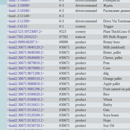
<kuid:-3:10083>
#-3
drivercommand
Развернуть
<kuid:-3:10090>
#-3
drivercommand
Ждать
<kuid:-3:10186>
#-3
drivercommand
Расписание движе
<kuid:-3:11149>
#-3
<kuid:-3:11209>
#-3
drivercommand
Drive Via Trackma
<kuid:-1:6132>
#-1
scenery
Trigger
<kuid2:523:19723097:2>
#523
scenery
Plant ThickGrass 0
<kuid:7592:2010222>
#7592
traincar
BN Bulk Hopper
<kuid2:9999:60207:1>
#9999
product
Rotary hose
<kuid2:30671:9040120:2>
#30671
product
Milk (tankload)
<kuid2:30671:9040500:2>
#30671
product
Butter, pallet
<kuid2:30671:9040690:5>
#30671
product
Cheese, pallet
<kuid2:30671:9070810:2>
#30671
product
Peas
<kuid2:30671:9070990:2>
#30671
product
Corn
<kuid2:30671:9071290:1>
#30671
product
ddg
<kuid2:30671:9080510:2>
#30671
product
Orange pallet
<kuid2:30671:9080810:2>
#30671
product
Apple pallet
<kuid2:30671:9081290:2>
#30671
product
Fruit canned on pal
<kuid2:30671:9100620:2>
#30671
product
Rice
<kuid2:30671:9100810:2>
#30671
product
Wheat
<kuid2:30671:9110411:3>
#30671
product
Barley
<kuid2:30671:9110412:2>
#30671
product
Oats
<kuid2:30671:9120100:2>
#30671
product
Soya beans
<kuid2:30671:9130213:2>
#30671
product
Hops
<kuid2:30671:9150710:1>
#30671
product
Soy Oil