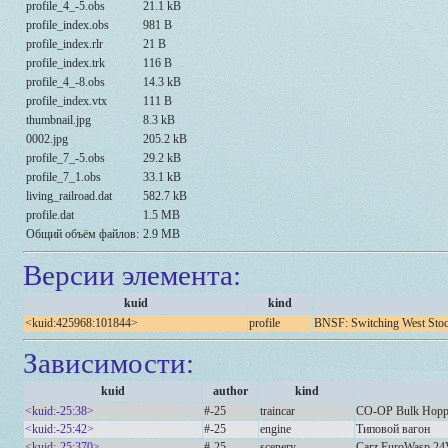
profile_4_-5.obs
21.1 kB
profile_index.obs
981 B
profile_index.rlr
21 B
profile_index.trk
116 B
profile_4_-8.obs
14.3 kB
profile_index.vtx
111 B
thumbnail.jpg
8.3 kB
0002.jpg
205.2 kB
profile_7_-5.obs
29.2 kB
profile_7_1.obs
33.1 kB
living_railroad.dat
582.7 kB
profile.dat
1.5 MB
Общий объём файлов:
2.9 MB
Версии элемента:
kuid
kind
<kuid:425968:101844>
profile
BNSF: Switching West Sto
Зависимости:
kuid
author
kind
<kuid:-25:38>
#-25
traincar
CO-OP Bulk Hopp
<kuid:-25:42>
#-25
engine
Типовой вагон
<kuid:-25:370>
#-25
scenery
Carz EuroWasp 24