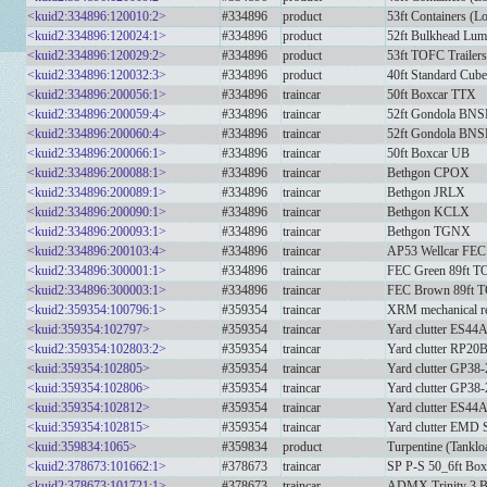
<kuid2:334896:120010:2>
#334896
product
53ft Containers (L
<kuid2:334896:120024:1>
#334896
product
52ft Bulkhead Lum
<kuid2:334896:120029:2>
#334896
product
53ft TOFC Trailer
<kuid2:334896:120032:3>
#334896
product
40ft Standard Cube
<kuid2:334896:200056:1>
#334896
traincar
50ft Boxcar TTX
<kuid2:334896:200059:4>
#334896
traincar
52ft Gondola BNS
<kuid2:334896:200060:4>
#334896
traincar
52ft Gondola BNS
<kuid2:334896:200066:1>
#334896
traincar
50ft Boxcar UB
<kuid2:334896:200088:1>
#334896
traincar
Bethgon CPOX
<kuid2:334896:200089:1>
#334896
traincar
Bethgon JRLX
<kuid2:334896:200090:1>
#334896
traincar
Bethgon KCLX
<kuid2:334896:200093:1>
#334896
traincar
Bethgon TGNX
<kuid2:334896:200103:4>
#334896
traincar
AP53 Wellcar FEC
<kuid2:334896:300001:1>
#334896
traincar
FEC Green 89ft TO
<kuid2:334896:300003:1>
#334896
traincar
FEC Brown 89ft T
<kuid2:359354:100796:1>
#359354
traincar
XRM mechanical r
<kuid:359354:102797>
#359354
traincar
Yard clutter ES44
<kuid2:359354:102803:2>
#359354
traincar
Yard clutter RP20
<kuid:359354:102805>
#359354
traincar
Yard clutter GP3
<kuid:359354:102806>
#359354
traincar
Yard clutter GP3
<kuid:359354:102812>
#359354
traincar
Yard clutter ES4
<kuid:359354:102815>
#359354
traincar
Yard clutter EM
<kuid:359834:1065>
#359834
product
Turpentine (Tanklo
<kuid2:378673:101662:1>
#378673
traincar
SP P-S 50_6ft Box
<kuid2:378673:101721:1>
#378673
traincar
ADMX Trinity 3 B