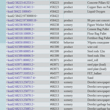
<kuid2:58223:41253:1>
#58223
product
Concrete Pillars 0
<kuid2:58223:41341:1>
#58223
product
Copper Bars on Pal
<kuid:58422:100045>
#58422
product
Liquid Oxygen
<kuid2:58422:9730000:6>
#58422
<kuid2:58422:9730001:8>
#58422
product
9ft.per-cast concert
<kuid2:60238:90920:1>
#60238
scenery
Figure Worker Mal
<kuid2:60318:10008:2>
#60318
product
Cement Bag Pallet
<kuid2:60318:10009:2>
#60318
product
Flour Bag Pallet
<kuid2:60318:10010:3>
#60318
product
Fertiliser Bag Palle
<kuid2:60850:89003:1>
#60850
behavior
Убрать сошедшие 
<kuid2:61599:60002:3>
#61599
product
wire coil
<kuid2:61599:60005:4>
#61599
product
Steel rods 12m
<kuid2:61599:60006:5>
#61599
product
Steel rods 10m
<kuid2:63971:80002:2>
#63971
product
steel_roll
<kuid2:63971:80003:2>
#63971
product
steel pipe (load)
<kuid2:63971:80004:2>
#63971
product
steel plate (load)
<kuid2:64577:31053:2>
#64577
product
FET_ballast
<kuid2:64577:910017:4>
#64577
product
Sand
<kuid2:68213:25072:2>
#68213
scenery
Derelict newspaper
<kuid2:68213:25076:1>
#68213
scenery
Derelict newspaper
<kuid2:68213:25077:1>
#68213
scenery
Derelict newspaper
<kuid2:68213:25078:1>
#68213
scenery
Derelict newspaper
<kuid2:68213:25079:1>
#68213
scenery
Derelict newspaper
<kuid2:68213:25083:2>
#68213
scenery
Derelict garbage b
<kuid2:68213:25085:2>
#68213
scenery
Derelict garbage b