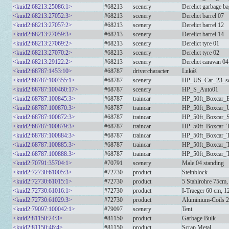
<kuid2:68213:25086:1>
#68213
scenery
Derelict garbage b
<kuid2:68213:27052:3>
#68213
scenery
Derelict barrel 07
<kuid2:68213:27057:2>
#68213
scenery
Derelict barrel 12
<kuid2:68213:27059:3>
#68213
scenery
Derelict barrel 14
<kuid2:68213:27069:2>
#68213
scenery
Derelict tyre 01
<kuid2:68213:27070:2>
#68213
scenery
Derelict tyre 02
<kuid2:68213:29122:2>
#68213
scenery
Derelict caravan 04
<kuid2:68787:1453:10>
#68787
drivercharacter
Lukáš
<kuid2:68787:100355:1>
#68787
scenery
HP_US_Car_23_sc
<kuid2:68787:100460:17>
#68787
scenery
HP_S_Auto01
<kuid2:68787:100845:3>
#68787
traincar
HP_50ft_Boxcar
<kuid2:68787:100870:3>
#68787
traincar
HP_50ft_Boxcar_
<kuid2:68787:100872:3>
#68787
traincar
HP_50ft_Boxcar_
<kuid2:68787:100879:3>
#68787
traincar
HP_50ft_Boxcar_
<kuid2:68787:100884:3>
#68787
traincar
HP_50ft_Boxcar_
<kuid2:68787:100885:3>
#68787
traincar
HP_50ft_Boxcar_
<kuid2:68787:100888:3>
#68787
traincar
HP_50ft_Boxcar_
<kuid2:70791:35704:1>
#70791
scenery
Male 04 standing
<kuid2:72730:61005:3>
#72730
product
Steinblock
<kuid2:72730:61015:1>
#72730
product
5 Stahlrohre 75cm,
<kuid2:72730:61016:1>
#72730
product
I-Traeger 60 cm, 1
<kuid2:72730:61029:3>
#72730
product
Aluminium-Coils 
<kuid2:79097:100042:1>
#79097
scenery
Tent
<kuid2:81150:24:3>
#81150
product
Garbage Bulk
<kuid2:81150:46:4>
#81150
product
Scrap Metal