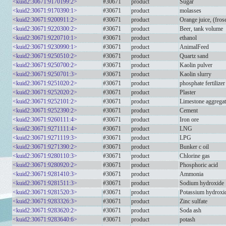
<kuid2:30671:9170199:2>
#30671
product
Sugar
<kuid2:30671:9170390:1>
#30671
product
molasses
<kuid2:30671:9200911:2>
#30671
product
Orange juice, (frose
<kuid2:30671:9220300:2>
#30671
product
Beer, tank volume
<kuid2:30671:9220710:1>
#30671
product
ethanol
<kuid2:30671:9230990:1>
#30671
product
AnimalFeed
<kuid2:30671:9250510:2>
#30671
product
Quartz sand
<kuid2:30671:9250700:2>
#30671
product
Kaolin pulver
<kuid2:30671:9250701:3>
#30671
product
Kaolin slurry
<kuid2:30671:9251020:2>
#30671
product
phosphate fertilizer
<kuid2:30671:9252020:2>
#30671
product
Plaster
<kuid2:30671:9252101:2>
#30671
product
Limestone aggregat
<kuid2:30671:9252390:2>
#30671
product
Cement
<kuid2:30671:9260111:4>
#30671
product
Iron ore
<kuid2:30671:9271111:4>
#30671
product
LNG
<kuid2:30671:9271119:3>
#30671
product
LPG
<kuid2:30671:9271390:2>
#30671
product
Bunker c oil
<kuid2:30671:9280110:3>
#30671
product
Chlorine gas
<kuid2:30671:9280920:2>
#30671
product
Phosphoric acid
<kuid2:30671:9281410:3>
#30671
product
Ammonia
<kuid2:30671:9281511:3>
#30671
product
Sodium hydroxide
<kuid2:30671:9281520:3>
#30671
product
Potassium hydroxi
<kuid2:30671:9283326:3>
#30671
product
Zinc sulfate
<kuid2:30671:9283620:2>
#30671
product
Soda ash
<kuid2:30671:9283640:6>
#30671
product
potash