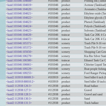
<kuid:101046:104608>
#101046
product
Printing Ink (Tankl
<kuid:101046:104619>
#101046
product
Acetone (Tankload
<kuid:101046:104620>
#101046
product
Aromatics (Tanklo
<kuid:101046:104621>
#101046
product
Ethylene oxide (Ta
<kuid:101046:104622>
#101046
product
Ethylene glycols (
<kuid:101046:104623>
#101046
product
Phenol (Tankload)
<kuid:101046:104624>
#101046
product
Polyols (Tankload)
<kuid:101046:104625>
#101046
product
Solvents (Tankload
<kuid:101046:104628>
#101046
traincar
Tank Car 20K 4 C
<kuid:101046:104672>
#101046
traincar
Tank Car 20K 4 
<kuid:101046:105371>
#101046
scenery
Trash Pile 9-16 ve
<kuid:101046:105372>
#101046
scenery
Trash Pile 9-16 ve
<kuid:101046:105650>
#101046
scenery
Shopping Cart Gen
<kuid:101046:106279>
#101046
scenery
Kia Rio Silver Sta
<kuid:101046:106580>
#101046
traincar
Ethanol Tank Car 
<kuid:101046:106661>
#101046
product
Chlorine Liquid Ta
<kuid:101046:109229>
#101046
scenery
Boat people fishi
<kuid:101046:109255>
#101046
scenery
Ford Ranger Picku
<kuid2:103919:80009:3>
#103919
product
Steel billet 6 inch (
<kuid2:103919:80010:2>
#103919
product
Steel billet 10 inch 
<kuid2:112938:126:3>
#112938
product
Road ballast
<kuid2:112938:127:3>
#112938
product
Gravel
<kuid2:112938:128:3>
#112938
product
Gravel and sand
<kuid2:112938:130:3>
#112938
product
Sand
<kuid2:112938:131:3>
#112938
product
Track ballast