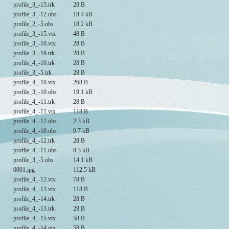
profile_3_-15.trk
28 B
profile_3_-12.obs
18.4 kB
profile_2_-5.obs
18.2 kB
profile_3_-15.vtx
48 B
profile_3_-16.vtx
28 B
profile_3_-16.trk
28 B
profile_4_-10.trk
28 B
profile_3_-5.trk
28 B
profile_4_-10.vtx
268 B
profile_3_-10.obs
19.1 kB
profile_4_-11.trk
28 B
profile_4_-11.vtx
118 B
profile_4_-12.obs
2.3 kB
profile_4_-10.obs
9.7 kB
profile_4_-12.trk
28 B
profile_4_-11.obs
8.3 kB
profile_3_-5.obs
14.1 kB
0001.jpg
112.5 kB
profile_4_-12.vtx
78 B
profile_4_-13.vtx
118 B
profile_4_-14.trk
28 B
profile_4_-13.trk
28 B
profile_4_-15.vtx
58 B
profile_4_-14.vtx
58 B