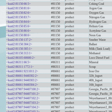
<kuid2:81150:66:5>
#81150
product
Coking Coal
<kuid2:81150:81:6>
#81150
product
Argon Gas
<kuid2:81150:82:6>
#81150
product
Oxygen Gas
<kuid2:81150:83:7>
#81150
product
Nitrogen Gas
<kuid2:81150:84:6>
#81150
product
Hydrogen Gas
<kuid2:81150:85:6>
#81150
product
Helium Gas
<kuid2:81150:86:6>
#81150
product
Acetylene Gas
<kuid2:81150:88:6>
#81150
product
Neon Gas
<kuid2:81150:137:2>
#81150
product
Smelter Waste
<kuid2:81150:304:2>
#81150
product
Ballast
<kuid2:81150:305:1>
#81150
product
Milk (Tank Load)
<kuid2:81150:313:1>
#81150
product
Methanol
<kuid2:86105:60600:2>
#86105
product
Loco Diesel Fuel
<kuid2:86311:66:5>
#86311
product
Mineral
<kuid2:86311:1772:1>
#86311
product
Scrap
<kuid2:86661:9211011:2>
#86661
product
Iron Ore
<kuid2:86661:9440302:2>
#86661
product
32ft_logset
<kuid2:86661:9440303:2>
#86661
product
40ft_logset
<kuid2:86661:9440304:2>
#86661
product
16ft_logset
<kuid2:87907:94407100:2>
#87907
product
Georgia_Pacific_8f
<kuid2:87907:94407101:2>
#87907
product
Georgia_Pacific_16
<kuid2:87907:94407102:2>
#87907
product
Weyerhaeuser1_8ft
<kuid2:87907:94407103:2>
#87907
product
Weyerhaeuser1_16f
<kuid2:87907:94407104:2>
#87907
product
Weyerhaeuser2_8ft
<kuid2:87907:94407105:2>
#87907
product
Weyerhaeuser2_16f