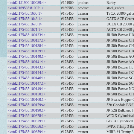
<kuid2:151900:100039:4>
#151900
product
Barley
<kuid2:169585:81007:1>
#169585
product
steel_girders
<kuid2:175455:1605:1>
#175455
traincar
TSCX 20800 gal ta
<kuid2:175455:1648:1>
#175455
traincar
GATX ACF Centerf
<kuid2:175455:1670:1>
#175455
traincar
UCLX CB 20800 ga
<kuid2:175455:1671:1>
#175455
traincar
ACTX CB 20800 ga
<kuid2:175455:100133:1>
#175455
traincar
JR 50ft Boxcar HB
<kuid2:175455:100137:1>
#175455
traincar
JR 50ft Boxcar C
<kuid2:175455:100138:1>
#175455
traincar
JR 50ft Boxcar C
<kuid2:175455:100139:1>
#175455
traincar
JR 50ft Boxcar HB
<kuid2:175455:100140:1>
#175455
traincar
JR 50ft Boxcar A
<kuid2:175455:100141:1>
#175455
traincar
JR 50ft Boxcar A
<kuid2:175455:100143:1>
#175455
traincar
JR 50ft Boxcar J
<kuid2:175455:100144:1>
#175455
traincar
JR 50ft Boxcar J
<kuid2:175455:100146:1>
#175455
traincar
JR 50ft Boxcar S
<kuid2:175455:100147:1>
#175455
traincar
JR 50ft Boxcar S
<kuid2:175455:100149:1>
#175455
traincar
JR 50ft Boxcar N
<kuid2:175455:100150:1>
#175455
traincar
JR 50ft Boxcar C
<kuid2:175455:100160:1>
#175455
traincar
JR Evans Hopper
<kuid2:175455:100179:4>
#175455
traincar
52ft Gondola BNS
<kuid2:175455:100190:1>
#175455
traincar
JR 52ft Bulkhea
<kuid2:175455:100378:1>
#175455
traincar
WTXX Cylindrical
<kuid2:175455:100379:1>
#175455
traincar
GBCX Cylindrical
<kuid2:175455:100656:1>
#175455
traincar
IWPX Trinity 3 B
<kuid2:175455:100659:1>
#175455
traincar
MIRR #1 Trinity 3