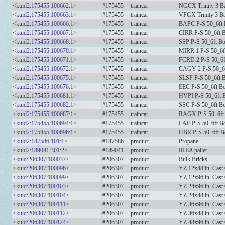
<kuid2:175455:100662:1>
#175455
traincar
NGCX Trinity 3 B
<kuid2:175455:100663:1>
#175455
traincar
VFGX Trinity 3 B
<kuid2:175455:100666:1>
#175455
traincar
BAPC P-S 50_6ft 
<kuid2:175455:100667:1>
#175455
traincar
CIRR P-S 50_6ft 
<kuid2:175455:100668:1>
#175455
traincar
SSP P-S 50_6ft Bo
<kuid2:175455:100670:1>
#175455
traincar
MIRR 1 P-S 50_6f
<kuid2:175455:100671:1>
#175455
traincar
FCRD 2 P-S 50_6f
<kuid2:175455:100672:1>
#175455
traincar
CAGY 2 P-S 50_6f
<kuid2:175455:100675:1>
#175455
traincar
SLSF P-S 50_6ft 
<kuid2:175455:100676:1>
#175455
traincar
EEC P-S 50_6ft B
<kuid2:175455:100681:1>
#175455
traincar
HVPI P-S 50_6ft 
<kuid2:175455:100682:1>
#175455
traincar
SSC P-S 50_6ft B
<kuid2:175455:100687:1>
#175455
traincar
RAGX P-S 50_6ft
<kuid2:175455:100694:1>
#175455
traincar
LAF P-S 50_6ft B
<kuid2:175455:100696:1>
#175455
traincar
HBR P-S 50_6ft B
<kuid2:187586:101:1>
#187586
product
Propane
<kuid2:189041:301:2>
#189041
product
IKEA pallet
<kuid:206307:100037>
#206307
product
Bulk Bricks
<kuid:206307:100096>
#206307
product
YZ 12x48 in. Cast 
<kuid:206307:100099>
#206307
product
YZ 12x96 in. Cast 
<kuid:206307:100103>
#206307
product
YZ 24x96 in. Cast 
<kuid:206307:100104>
#206307
product
YZ 24x48 in. Cast 
<kuid:206307:100111>
#206307
product
YZ 36x96 in. Cast 
<kuid:206307:100112>
#206307
product
YZ 36x48 in. Cast 
<kuid:206307:100124>
#206307
product
YZ 48x96 in. Cast 