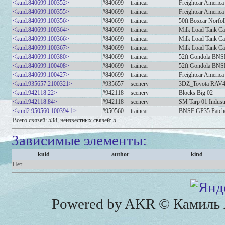
<kuid:840699:100352>
#840699
traincar
Freightcar America
<kuid:840699:100355>
#840699
traincar
Freightcar America
<kuid:840699:100356>
#840699
traincar
50ft Boxcar Norfol
<kuid:840699:100364>
#840699
traincar
Milk Load Tank Ca
<kuid:840699:100366>
#840699
traincar
Milk Load Tank Ca
<kuid:840699:100367>
#840699
traincar
Milk Load Tank Ca
<kuid:840699:100380>
#840699
traincar
52ft Gondola BNS
<kuid:840699:100408>
#840699
traincar
52ft Gondola BNS
<kuid:840699:100427>
#840699
traincar
Freightcar America
<kuid:935657:2100321>
#935657
scenery
3DZ_Toyota RAV4 
<kuid:942118:22>
#942118
scenery
Blocks Big 02
<kuid:942118:84>
#942118
scenery
SM Tarp 01 Indust
<kuid2:950560:100394:1>
#950560
traincar
BNSF GP35 Patch
Всего связей: 538, неизвестных связей: 5
Зависимые элементы:
kuid
author
kind
Нет
Powered by AKR © Камиль А