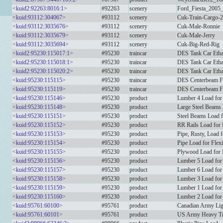
<kuid2:92263:8016:1>
#92263
scenery
Ford_Fiesta_2005
<kuid:93112:304067>
#93112
scenery
Cuk-Train-Cargo-2
<kuid:93112:3035676>
#93112
scenery
Cuk-Male-Ronnie
<kuid:93112:3035679>
#93112
scenery
Cuk-Male-Jerry
<kuid:93112:3035694>
#93112
scenery
Cuk-Big-Red-Rig
<kuid2:95230:115017:1>
#95230
traincar
DES Tank Car Eth
<kuid2:95230:115018:1>
#95230
traincar
DES Tank Car Eth
<kuid2:95230:115020:2>
#95230
traincar
DES Tank Car Eth
<kuid:95230:115115>
#95230
traincar
DES Centerbeam 
<kuid:95230:115119>
#95230
traincar
DES Centerbeam 
<kuid:95230:115146>
#95230
product
Lumber 4 Load for
<kuid:95230:115148>
#95230
product
Large Steel Beams
<kuid:95230:115151>
#95230
product
Steel Beams Load 
<kuid:95230:115152>
#95230
product
RR Rails Load for
<kuid:95230:115153>
#95230
product
Pipe, Rusty, Load 
<kuid:95230:115154>
#95230
product
Pipe Load for Fle
<kuid:95230:115155>
#95230
product
Plywood Load for 
<kuid:95230:115156>
#95230
product
Lumber 5 Load for
<kuid:95230:115157>
#95230
product
Lumber 6 Load for
<kuid:95230:115158>
#95230
product
Lumber 3 Load for
<kuid:95230:115159>
#95230
product
Lumber 1 Load for
<kuid:95230:115160>
#95230
product
Lumber 2 Load for
<kuid:95761:60100>
#95761
product
Canadian Army Lig
<kuid:95761:60101>
#95761
product
US Army Heavy T