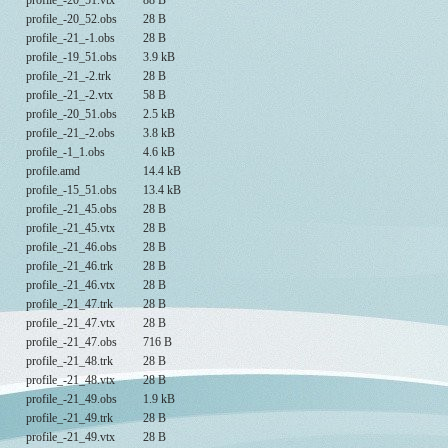
profile_-20_51.vtx
88 B
profile_-20_52.obs
28 B
profile_-21_-1.obs
28 B
profile_-19_51.obs
3.9 kB
profile_-21_-2.trk
28 B
profile_-21_-2.vtx
58 B
profile_-20_51.obs
2.5 kB
profile_-21_-2.obs
3.8 kB
profile_-1_1.obs
4.6 kB
profile.amd
14.4 kB
profile_-15_51.obs
13.4 kB
profile_-21_45.obs
28 B
profile_-21_45.vtx
28 B
profile_-21_46.obs
28 B
profile_-21_46.trk
28 B
profile_-21_46.vtx
28 B
profile_-21_47.trk
28 B
profile_-21_47.vtx
28 B
profile_-21_47.obs
716 B
profile_-21_48.trk
28 B
profile_-21_48.vtx
28 B
profile_-21_49.obs
1.9 kB
profile_-21_49.trk
28 B
profile_-21_49.vtx
28 B