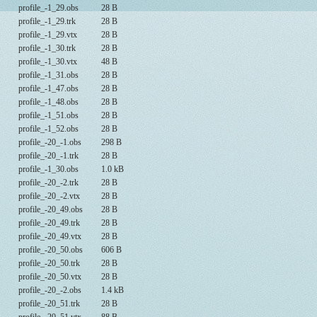
profile_-1_29.obs
28 B
profile_-1_29.trk
28 B
profile_-1_29.vtx
28 B
profile_-1_30.trk
28 B
profile_-1_30.vtx
48 B
profile_-1_31.obs
28 B
profile_-1_47.obs
28 B
profile_-1_48.obs
28 B
profile_-1_51.obs
28 B
profile_-1_52.obs
28 B
profile_-20_-1.obs
298 B
profile_-20_-1.trk
28 B
profile_-1_30.obs
1.0 kB
profile_-20_-2.trk
28 B
profile_-20_-2.vtx
28 B
profile_-20_49.obs
28 B
profile_-20_49.trk
28 B
profile_-20_49.vtx
28 B
profile_-20_50.obs
606 B
profile_-20_50.trk
28 B
profile_-20_50.vtx
28 B
profile_-20_-2.obs
1.4 kB
profile_-20_51.trk
28 B