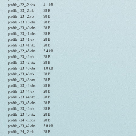
profile_-22_-2.obs
4.1 kB
profile_-23_-2.trk
28 B
profile_-23_-2.vtx
98 B
profile_-23_13.obs
28 B
profile_-23_40.obs
28 B
profile_-23_41.obs
28 B
profile_-23_41.trk
28 B
profile_-23_41.vtx
28 B
profile_-22_45.obs
5.4 kB
profile_-23_42.trk
28 B
profile_-23_42.vtx
28 B
profile_-23_43.obs
1.0 kB
profile_-23_43.trk
28 B
profile_-23_43.vtx
28 B
profile_-23_44.obs
28 B
profile_-23_44.trk
28 B
profile_-23_44.vtx
28 B
profile_-23_45.obs
28 B
profile_-23_45.trk
28 B
profile_-23_45.vtx
28 B
profile_-24_-1.obs
28 B
profile_-23_42.obs
5.8 kB
profile_-24_-2.trk
28 B