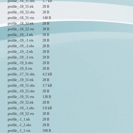
profile_-16_51.obs
5.7 kB
profile_-18_51.trk
28 B
profile_-18_52.obs
28 B
profile_-18_51.vtx
148 B
profile_-18_52.trk
28 B
profile_-18_52.vtx
38 B
profile_-19_-1.trk
28 B
profile_-19_-1.vtx
28 B
profile_-19_-2.obs
28 B
profile_-19_-2.trk
28 B
profile_-19_-2.vtx
28 B
profile_-19_0.obs
28 B
profile_-19_0.vtx
28 B
profile_-17_51.obs
4.2 kB
profile_-19_51.trk
28 B
profile_-18_51.obs
3.7 kB
profile_-19_52.obs
28 B
profile_-19_51.vtx
138 B
profile_-19_52.trk
28 B
profile_-19_-1.obs
3.0 kB
profile_-19_52.vtx
28 B
profile_-1_1.trk
28 B
profile_-1_2.obs
28 B
profile_-1_1.vtx
168 B