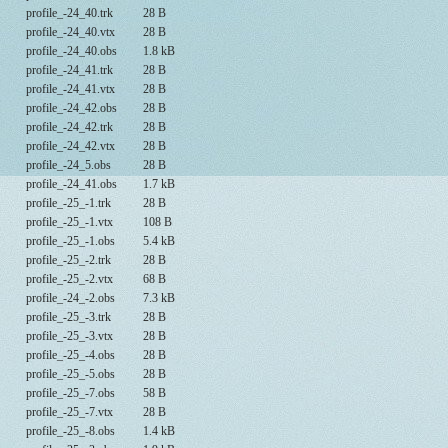
profile_-24_40.trk
28 B
profile_-24_40.vtx
28 B
profile_-24_40.obs
1.8 kB
profile_-24_41.trk
28 B
profile_-24_41.vtx
28 B
profile_-24_42.obs
28 B
profile_-24_42.trk
28 B
profile_-24_42.vtx
28 B
profile_-24_5.obs
28 B
profile_-24_41.obs
1.7 kB
profile_-25_-1.trk
28 B
profile_-25_-1.vtx
108 B
profile_-25_-1.obs
5.4 kB
profile_-25_-2.trk
28 B
profile_-25_-2.vtx
68 B
profile_-24_-2.obs
7.3 kB
profile_-25_-3.trk
28 B
profile_-25_-3.vtx
28 B
profile_-25_-4.obs
28 B
profile_-25_-5.obs
28 B
profile_-25_-7.obs
58 B
profile_-25_-7.vtx
28 B
profile_-25_-8.obs
1.4 kB