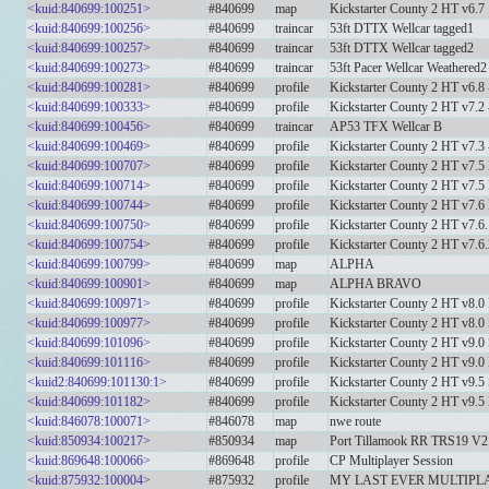
<kuid:840699:100251>
#840699
map
Kickstarter County 2 HT v6.7
<kuid:840699:100256>
#840699
traincar
53ft DTTX Wellcar tagged1
<kuid:840699:100257>
#840699
traincar
53ft DTTX Wellcar tagged2
<kuid:840699:100273>
#840699
traincar
53ft Pacer Wellcar Weathered2
<kuid:840699:100281>
#840699
profile
Kickstarter County 2 HT v6.8 
<kuid:840699:100333>
#840699
profile
Kickstarter County 2 HT v7.2 
<kuid:840699:100456>
#840699
traincar
AP53 TFX Wellcar B
<kuid:840699:100469>
#840699
profile
Kickstarter County 2 HT v7.3 
<kuid:840699:100707>
#840699
profile
Kickstarter County 2 HT v7.
<kuid:840699:100714>
#840699
profile
Kickstarter County 2 HT v7.5
<kuid:840699:100744>
#840699
profile
Kickstarter County 2 HT v7.
<kuid:840699:100750>
#840699
profile
Kickstarter County 2 HT v7.6
<kuid:840699:100754>
#840699
profile
Kickstarter County 2 HT v7.6
<kuid:840699:100799>
#840699
map
ALPHA
<kuid:840699:100901>
#840699
map
ALPHA BRAVO
<kuid:840699:100971>
#840699
profile
Kickstarter County 2 HT v8.
<kuid:840699:100977>
#840699
profile
Kickstarter County 2 HT v8.0
<kuid:840699:101096>
#840699
profile
Kickstarter County 2 HT v9.0
<kuid:840699:101116>
#840699
profile
Kickstarter County 2 HT v9.0 
<kuid2:840699:101130:1>
#840699
profile
Kickstarter County 2 HT v9.5
<kuid:840699:101182>
#840699
profile
Kickstarter County 2 HT v9.5 
<kuid:846078:100071>
#846078
map
nwe route
<kuid:850934:100217>
#850934
map
Port Tillamook RR TRS19 V2
<kuid:869648:100066>
#869648
profile
CP Multiplayer Session
<kuid:875932:100004>
#875932
profile
MY LAST EVER MULTIPL