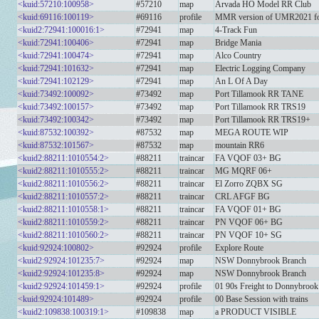
<kuid:57210:100958>
#57210
map
Arvada HO Model RR Club
<kuid:69116:100119>
#69116
profile
MMR version of UMR2021 for 
<kuid2:72941:100016:1>
#72941
map
4-Track Fun
<kuid:72941:100406>
#72941
map
Bridge Mania
<kuid:72941:100474>
#72941
map
Alco Country
<kuid:72941:101632>
#72941
map
Electric Logging Company
<kuid:72941:102129>
#72941
map
An L Of A Day
<kuid:73492:100092>
#73492
map
Port Tillamook RR TANE
<kuid:73492:100157>
#73492
map
Port Tillamook RR TRS19
<kuid:73492:100342>
#73492
map
Port Tillamook RR TRS19+
<kuid:87532:100392>
#87532
map
MEGA ROUTE WIP
<kuid:87532:101567>
#87532
map
mountain RR6
<kuid2:88211:1010554:2>
#88211
traincar
FA VQOF 03+ BG
<kuid2:88211:1010555:2>
#88211
traincar
MG MQRF 06+
<kuid2:88211:1010556:2>
#88211
traincar
El Zorro ZQBX SG
<kuid2:88211:1010557:2>
#88211
traincar
CRL AFGF BG
<kuid2:88211:1010558:1>
#88211
traincar
FA VQOF 01+ BG
<kuid2:88211:1010559:2>
#88211
traincar
PN VQOF 06+ BG
<kuid2:88211:1010560:2>
#88211
traincar
PN VQOF 10+ SG
<kuid:92924:100802>
#92924
profile
Explore Route
<kuid2:92924:101235:7>
#92924
map
NSW Donnybrook Branch
<kuid2:92924:101235:8>
#92924
map
NSW Donnybrook Branch
<kuid2:92924:101459:1>
#92924
profile
01 90s Freight to Donnybrook
<kuid:92924:101489>
#92924
profile
00 Base Session with trains
<kuid2:109838:100319:1>
#109838
map
a PRODUCT VISIBLE