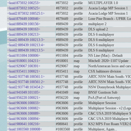
<kuid:875932:100253>
#875932
profile
MULTIPLAYER 1.0
<kuid:875932:100525>
#875932
profile
Acacia Lodge MP Session 1
<kuid2:875932:100525:1>
#875932
profile
Acacia Lodge MP Session 1
<kuid:879449:100046>
#879449
profile
Lone Pine Branch - UPRR: Lo
<kuid:889439:100156>
#889439
profile
multiplayer 2
<kuid:889439:100163>
#889439
profile
DLS upload 2
<kuid:889439:100213>
#889439
profile
DLS 6 mulitplayer
<kuid2:889439:100213:3>
#889439
profile
DLS 6 mulitplayer
<kuid2:889439:100213:4>
#889439
profile
DLS 6 mulitplayer
<kuid2:889439:100213:5>
#889439
profile
DLS 6 mulitplayer
<kuid:911694:100006>
#911694
profile
NS Line (Mac) - Default
<kuid:918001:104211>
#918001
map
Mitchell: 2020~1107 Update
<kuid:929067:100391>
#929067
map
NorthAmeracan locos and cars
<kuid:935411:100021>
#935411
map
CSX baltimore division
<kuid2:937748:100561:1>
#937748
profile
ARTC NSW Main South- VIC N
<kuid2:937748:100561:2>
#937748
profile
ARTC NSW Main South- VIC N
<kuid2:937748:103454:2>
#937748
profile
NSW Donnybrook Multiplaye
<kuid:941049:101105>
#941049
map
BNSF Gustison Sub
<kuid:956220:100021>
#956220
map
PoA (Port of Antwerp)
<kuid:963606:100033>
#963606
profile
Multiplayer Session
<kuid:963606:100082>
#963606
profile
Multiplayer Session - v2 (Leg
<kuid:963606:100089>
#963606
profile
C&C USA 2019 Multiplayer
<kuid:963606:100094>
#963606
profile
C&C USA 2019 Multiplayer 
<kuid:980641:100216>
#980641
profile
KS2 MPS Free Roam VER2.
<kuid:1003560:100008>
#1003560
profile
Multiplayer, Again...