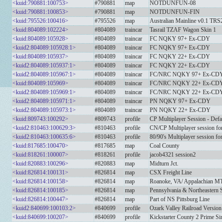
<kuid:790881:100753>
#790881
map
NOTDUNFUN-08
<kuid:790881:100853>
#790881
map
NOTDUNFUN-FIN
<kuid:795526:100416>
#795526
map
Australian Mainline v0.1 TR
<kuid:804089:102224>
#804089
traincar
Tasrail TZAF Wagon Skin 1
<kuid:804089:105928>
#804089
traincar
FC NQKY 97+ Ex-CDY
<kuid2:804089:105928:1>
#804089
traincar
FC NQKY 97+ Ex-CDY
<kuid:804089:105937>
#804089
traincar
FC NQKY 22+ Ex-CDY
<kuid2:804089:105937:1>
#804089
traincar
FC NQKY 22+ Ex-CDY
<kuid2:804089:105967:1>
#804089
traincar
FC/NRC NQKY 97+ Ex-CD
<kuid:804089:105969>
#804089
traincar
FC/NRC NQKY 22+ Ex-CD
<kuid2:804089:105969:1>
#804089
traincar
FC/NRC NQKY 22+ Ex-CD
<kuid2:804089:105971:1>
#804089
traincar
PN NQKY 97+ Ex-CDY
<kuid2:804089:105973:1>
#804089
traincar
PN NQKY 22+ Ex-CDY
<kuid:809743:100292>
#809743
profile
CP Multiplayer Session - Defa
<kuid2:810463:100629:3>
#810463
profile
CN/CP Multiplayer session fo
<kuid2:810463:100635:6>
#810463
profile
80/90's Multiplayer session fo
<kuid:817685:100470>
#817685
map
Coal County
<kuid:818261:100007>
#818261
profile
jacob4321 session2
<kuid:820883:100296>
#820883
map
Midturn Jct.
<kuid:826814:100131>
#826814
map
CSX Freight Line
<kuid:826814:100158>
#826814
map
Roanoke, VA/ Appalachian M
<kuid:826814:100185>
#826814
map
Pennsylvania & Northeastern S
<kuid:826814:100447>
#826814
map
Part of NS Pittsburg Line
<kuid2:840699:100103:2>
#840699
profile
Ozark Valley Railroad Version
<kuid:840699:100207>
#840699
profile
Kickstarter County 2 Prime Si