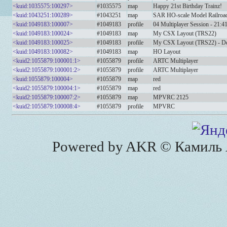
<kuid:1035575:100297>
#1035575
map
Happy 21st Birthday Trainz!
<kuid:1043251:100289>
#1043251
map
SAR HO-scale Model Railroad
<kuid:1049183:100007>
#1049183
profile
04 Multiplayer Session - 21:41
<kuid:1049183:100024>
#1049183
map
My CSX Layout (TRS22)
<kuid:1049183:100025>
#1049183
profile
My CSX Layout (TRS22) - De
<kuid:1049183:100082>
#1049183
map
HO Layout
<kuid2:1055879:100001:1>
#1055879
profile
ARTC Multiplayer
<kuid2:1055879:100001:2>
#1055879
profile
ARTC Multiplayer
<kuid:1055879:100004>
#1055879
map
red
<kuid2:1055879:100004:1>
#1055879
map
red
<kuid2:1055879:100007:2>
#1055879
map
MPVRC 2125
<kuid2:1055879:100008:4>
#1055879
profile
MPVRC
Powered by AKR © Камиль А