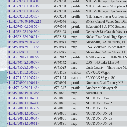
<kuid:669208:100341>
#669208
profile
NTB Multiplayer Ops Session
<kuid:669208:100371>
#669208
profile
NTB Continuous Multiplayer 
<kuid:669208:100372>
#669208
profile
NTB Multiplayer Ops Session
<kuid:669208:100373>
#669208
profile
NTB Single Player Ops Sessio
<kuid2:670546:100222:1>
#670546
map
BNSF Central Valley Sub Div
<kuid:670546:100850>
#670546
profile
Bakersfield Sub PTC Session
<kuid:682163:100480>
#682163
profile
Denver & Rio Grande Western 
<kuid:682163:100691>
#682163
map
Nickel Plate Road High Speed
<kuid:696945:100372>
#696945
map
Alexandria, VA. to Miami, F
<kuid:696945:101113>
#696945
map
CSX Mountain To Sea Route
<kuid:696945:101163>
#696945
map
Alexandria, VA. to Miami, F
<kuid:702012:100009>
#702012
profile
MMR version of UMR2021 SESS
<kuid:740142:100067>
#740142
map
CSX - NS Lake Line 3.0
<kuid:745529:100046>
#745529
map
Eagle County - Nightshade Mo
<kuid:754195:100565>
#754195
traincar
FA VQLX Wagon
<kuid:754195:100574>
#754195
traincar
FA VQLX Wagon SG
<kuid:769966:100011>
#769966
profile
Niceaux's Coal Country MP
<kuid:781347:104143>
#781347
profile
Another Multiplayer :P
<kuid:790881:100276>
#790881
map
NotDunFun
<kuid:790881:100405>
#790881
map
NOTDUNFUN-01
<kuid:790881:100478>
#790881
map
NOTDUNFUN-02
<kuid:790881:100493>
#790881
map
NOTDUNFUN-3
<kuid:790881:100535>
#790881
map
NOTDUNFUN-04
<kuid:790881:100604>
#790881
map
NOTDUNFUN-05
<kuid:790881:100611>
#790881
map
NOTDUNFUN-06