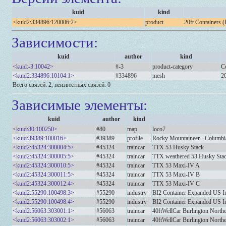
kuid
kind
<kuid2:334896:120006:2>
product
20ft Containers 
Зависимости:
kuid
author
kind
<kuid:-3:10042>
#-3
product-category
C
<kuid2:334896:10104:1>
#334896
mesh
2
Всего связей: 2, неизвестных связей: 0
Зависимые элементы:
kuid
author
kind
<kuid:80:100250>
#80
map
loco7
<kuid:39389:100016>
#39389
profile
Rocky Mountaineer - Columbi
<kuid2:45324:300004:5>
#45324
traincar
TTX 53 Husky Stack
<kuid2:45324:300005:5>
#45324
traincar
TTX weathered 53 Husky Sta
<kuid2:45324:300010:5>
#45324
traincar
TTX 53 Maxi-IV A
<kuid2:45324:300011:5>
#45324
traincar
TTX 53 Maxi-IV B
<kuid2:45324:300012:4>
#45324
traincar
TTX 53 Maxi-IV C
<kuid2:55290:100498:3>
#55290
industry
BI2 Container Expanded US I
<kuid2:55290:100498:4>
#55290
industry
BI2 Container Expanded US Int
<kuid2:56063:303001:1>
#56063
traincar
40ftWellCar Burlington Northe
<kuid2:56063:303002:1>
#56063
traincar
40ftWellCar Burlington Northe