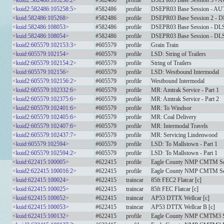
<kuid2:582486:105258:2>
#582486
profile
DSEPR03 Base Session 3 
<kuid2:582486:105258:5>
#582486
profile
DSEPR03 Base Session - 
<kuid:582486:105268>
#582486
profile
DSEPR03 Base Session 2 -
<kuid:582486:108053>
#582486
profile
DSEPR03 Base Session - D
<kuid:582486:108054>
#582486
profile
DSEPR03 Base Session - D
<kuid2:605579:102153:3>
#605579
profile
Grain Train
<kuid:605579:102154>
#605579
profile
LSD: String of Trailers
<kuid2:605579:102154:2>
#605579
profile
String of Trailers
<kuid:605579:102156>
#605579
profile
LSD: Westbound Intermodal
<kuid2:605579:102156:2>
#605579
profile
Westbound Intermodal
<kuid2:605579:102332:6>
#605579
profile
MR: Amtrak Service - Part 1
<kuid2:605579:102375:6>
#605579
profile
MR: Amtrak Service - Part 2
<kuid2:605579:102401:6>
#605579
profile
MR: To Windsor
<kuid2:605579:102405:6>
#605579
profile
MR: Coal Delivery
<kuid2:605579:102407:6>
#605579
profile
MR: Intermodal Travels
<kuid2:605579:102437:7>
#605579
profile
MR: Servicing Lindenwood
<kuid:605579:102594>
#605579
profile
LSD: To Mallstown - Part 1
<kuid2:605579:102594:2>
#605579
profile
LSD: To Mallstown - Part 1
<kuid:622415:100005>
#622415
profile
Eagle County NMP CMTM Se
<kuid2:622415:100016:2>
#622415
profile
Eagle County NMP CMTM Se
<kuid:622415:100024>
#622415
traincar
85ft FEC2 Flatcar [c]
<kuid:622415:100025>
#622415
traincar
85ft FEC Flatcar [c]
<kuid:622415:100052>
#622415
traincar
AP53 DTTX Wellcar [c]
<kuid:622415:100053>
#622415
traincar
AP53 DTTX Wellcar B [c]
<kuid:622415:100132>
#622415
profile
Eagle County NMP CMTM3 S