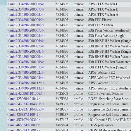
<kuid2:334896:200006:4>
#334896
traincar
AP53 TTX Wellcar C
<kuid2:334896:200007:4>
#334896
traincar
AP53 TTX Wellcar B
<kuid2:334896:200008:4>
#334896
traincar
AP53 TTX Wellcar A
<kuid2:334896:200009:2>
#334896
traincar
85ft FEC Flatcar
<kuid2:334896:200010:2>
#334896
traincar
85ft FEC2 Flatcar
<kuid2:334896:200087:4>
#334896
traincar
53ft Pacer Wellcar Weathered (
<kuid2:334896:200095:4>
#334896
traincar
53ft Pacer Wellcar (Single)
<kuid2:334896:200096:4>
#334896
traincar
53ft BNSF H2 Wellcar (Single
<kuid2:334896:200097:4>
#334896
traincar
53ft BNSF H2 Wellcar Weather
<kuid2:334896:200098:4>
#334896
traincar
53ft BNSF H3 Wellcar (Single
<kuid2:334896:200099:4>
#334896
traincar
53ft BNSF H3 Wellcar Weather
<kuid2:334896:200100:4>
#334896
traincar
53ft DTTX Wellcar Weathered 
<kuid2:334896:200101:4>
#334896
traincar
53ft DTTX Wellcar (Single)
<kuid2:334896:200102:4>
#334896
traincar
AP53 Wellcar FEC
<kuid2:334896:200103:4>
#334896
traincar
AP53 Wellcar FEC Weathered
<kuid2:334896:200112:1>
#334896
traincar
AP53 Wellcar FEC 2
<kuid2:334896:200113:1>
#334896
traincar
AP53 Wellcar FEC 2 Weather
<kuid2:425968:101506:1>
#425968
profile
CCT: Power and Peaches
<kuid:425968:101844>
#425968
profile
BNSF: Switching West Stockt
<kuid2:439337:104885:1>
#439337
profile
Progressive Rail Jesse James 
<kuid2:439337:104885:4>
#439337
profile
Progressive Rail Jesse James 
<kuid:439337:110942>
#439337
profile
Progressive Rail Jesse James 
<kuid:457197:100319>
#457197
profile
HO Conrail STL Line TANE B
<kuid:465834:100003>
#465834
profile
FTGS play games
<kuid:465834:100019>
#465834
profile
FTGS -Midwestern Branch mult