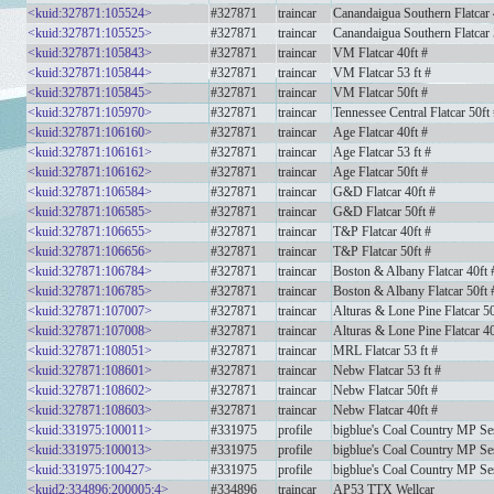
<kuid:327871:105524>
#327871
traincar
Canandaigua Southern Flatcar 
<kuid:327871:105525>
#327871
traincar
Canandaigua Southern Flatcar 
<kuid:327871:105843>
#327871
traincar
VM Flatcar 40ft #
<kuid:327871:105844>
#327871
traincar
VM Flatcar 53 ft #
<kuid:327871:105845>
#327871
traincar
VM Flatcar 50ft #
<kuid:327871:105970>
#327871
traincar
Tennessee Central Flatcar 50ft
<kuid:327871:106160>
#327871
traincar
Age Flatcar 40ft #
<kuid:327871:106161>
#327871
traincar
Age Flatcar 53 ft #
<kuid:327871:106162>
#327871
traincar
Age Flatcar 50ft #
<kuid:327871:106584>
#327871
traincar
G&D Flatcar 40ft #
<kuid:327871:106585>
#327871
traincar
G&D Flatcar 50ft #
<kuid:327871:106655>
#327871
traincar
T&P Flatcar 40ft #
<kuid:327871:106656>
#327871
traincar
T&P Flatcar 50ft #
<kuid:327871:106784>
#327871
traincar
Boston & Albany Flatcar 40ft 
<kuid:327871:106785>
#327871
traincar
Boston & Albany Flatcar 50ft 
<kuid:327871:107007>
#327871
traincar
Alturas & Lone Pine Flatcar 50
<kuid:327871:107008>
#327871
traincar
Alturas & Lone Pine Flatcar 40
<kuid:327871:108051>
#327871
traincar
MRL Flatcar 53 ft #
<kuid:327871:108601>
#327871
traincar
Nebw Flatcar 53 ft #
<kuid:327871:108602>
#327871
traincar
Nebw Flatcar 50ft #
<kuid:327871:108603>
#327871
traincar
Nebw Flatcar 40ft #
<kuid:331975:100011>
#331975
profile
bigblue's Coal Country MP Se
<kuid:331975:100013>
#331975
profile
bigblue's Coal Country MP Se
<kuid:331975:100427>
#331975
profile
bigblue's Coal Country MP Se
<kuid2:334896:200005:4>
#334896
traincar
AP53 TTX Wellcar