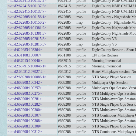
<kuid2:622415:100137:2>
#622415
profile
Eagle County NMP CMTM3 M
<kuid2:622415:100137:3>
#622415
profile
Eagle County NMP CMTM3 M
<kuid2:622415:100137:7>
#622415
profile
Eagle County NMP CMTM3 M
<kuid2:622685:100156:1>
#622685
map
Eagle County - Nightshade Mo
<kuid2:622685:100156:2>
#622685
map
Eagle County - Nightshade Mo
<kuid2:622685:101381:2>
#622685
profile
Eagle County Nightshade Moun
<kuid2:622685:101381:3>
#622685
profile
Eagle County Nightshade Moun
<kuid2:622685:102815:3>
#622685
map
Eagle County V6
<kuid2:622685:102815:5>
#622685
map
Eagle County V6
<kuid:622685:103364>
#622685
profile
Eagle County Session - Short
<kuid:631108:100007>
#631108
profile
CN in the Rockies
<kuid:637915:100046>
#637915
profile
Morning Intermodal
<kuid2:637915:100046:1>
#637915
profile
Morning Intermodal
<kuid2:645812:97927:2>
#645812
profile
Huttel Multiplayer session, N
<kuid2:669208:100086:1>
#669208
profile
NTB Single Player Session
<kuid:669208:100242>
#669208
profile
Multiplayer Ops Session
<kuid:669208:100257>
#669208
profile
Multiplayer Ops Session Vers
<kuid:669208:100275>
#669208
profile
NTB Multiplayer Ops Session
<kuid:669208:100281>
#669208
profile
NTB Multiplayer Ops Session 
<kuid:669208:100282>
#669208
profile
NTB Single Player Ops Sessio
<kuid:669208:100300>
#669208
profile
NTB Multiplayer Ops Session
<kuid:669208:100307>
#669208
profile
NTB Continuous Multiplayer 
<kuid:669208:100308>
#669208
profile
NTB Multiplayer Ops Session 
<kuid:669208:100309>
#669208
profile
NTB Single Player Ops Sessio
<kuid:669208:100312>
#669208
profile
NTB Continuous Multiplayer 