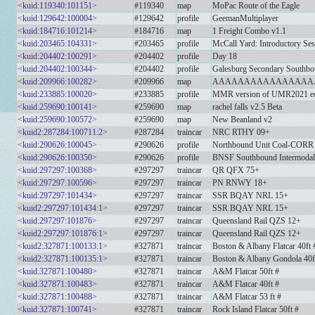
<kuid:119340:101151>
#119340
map
MoPac Route of the Eagle
<kuid:129642:100004>
#129642
profile
GeemanMultiplayer
<kuid:184716:101214>
#184716
map
1 Freight Combo v1.1
<kuid:203465:104331>
#203465
profile
McCall Yard: Introductory Ses
<kuid:204402:100291>
#204402
profile
Day 18
<kuid:204402:100344>
#204402
profile
Galesburg Secondary Southbo
<kuid:209966:100282>
#209966
map
AAAAAAAAAAAAAAAA
<kuid:233885:100020>
#233885
profile
MMR version of UMR2021 edit 
<kuid:259690:100141>
#259690
map
rachel falls v2.5 Beta
<kuid:259690:100572>
#259690
map
New Beanland v2
<kuid2:287284:100711:2>
#287284
traincar
NRC RTHY 09+
<kuid:290626:100045>
#290626
profile
Northbound Unit Coal-CORR 
<kuid:290626:100350>
#290626
profile
BNSF Southbound Intermodal
<kuid:297297:100368>
#297297
traincar
QR QFX 75+
<kuid:297297:100596>
#297297
traincar
PN RNWY 18+
<kuid:297297:101434>
#297297
traincar
SSR BQAY NRL 15+
<kuid2:297297:101434:1>
#297297
traincar
SSR BQAY NRL 15+
<kuid:297297:101876>
#297297
traincar
Queensland Rail QZS 12+
<kuid2:297297:101876:1>
#297297
traincar
Queensland Rail QZS 12+
<kuid2:327871:100133:1>
#327871
traincar
Boston & Albany Flatcar 40ft 
<kuid2:327871:100135:1>
#327871
traincar
Boston & Albany Gondola 40f
<kuid:327871:100480>
#327871
traincar
A&M Flatcar 50ft #
<kuid:327871:100483>
#327871
traincar
A&M Flatcar 40ft #
<kuid:327871:100488>
#327871
traincar
A&M Flatcar 53 ft #
<kuid:327871:100741>
#327871
traincar
Rock Island Flatcar 50ft #