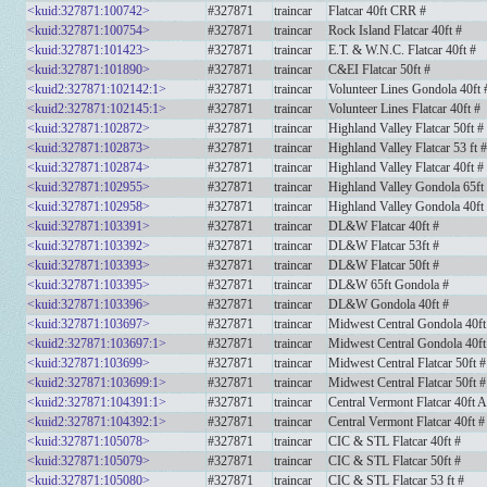
<kuid:327871:100742>
#327871
traincar
Flatcar 40ft CRR #
<kuid:327871:100754>
#327871
traincar
Rock Island Flatcar 40ft #
<kuid:327871:101423>
#327871
traincar
E.T. & W.N.C. Flatcar 40ft #
<kuid:327871:101890>
#327871
traincar
C&EI Flatcar 50ft #
<kuid2:327871:102142:1>
#327871
traincar
Volunteer Lines Gondola 40ft 
<kuid2:327871:102145:1>
#327871
traincar
Volunteer Lines Flatcar 40ft #
<kuid:327871:102872>
#327871
traincar
Highland Valley Flatcar 50ft #
<kuid:327871:102873>
#327871
traincar
Highland Valley Flatcar 53 ft #
<kuid:327871:102874>
#327871
traincar
Highland Valley Flatcar 40ft #
<kuid:327871:102955>
#327871
traincar
Highland Valley Gondola 65ft
<kuid:327871:102958>
#327871
traincar
Highland Valley Gondola 40ft
<kuid:327871:103391>
#327871
traincar
DL&W Flatcar 40ft #
<kuid:327871:103392>
#327871
traincar
DL&W Flatcar 53ft #
<kuid:327871:103393>
#327871
traincar
DL&W Flatcar 50ft #
<kuid:327871:103395>
#327871
traincar
DL&W 65ft Gondola #
<kuid:327871:103396>
#327871
traincar
DL&W Gondola 40ft #
<kuid:327871:103697>
#327871
traincar
Midwest Central Gondola 40ft
<kuid2:327871:103697:1>
#327871
traincar
Midwest Central Gondola 40ft
<kuid:327871:103699>
#327871
traincar
Midwest Central Flatcar 50ft #
<kuid2:327871:103699:1>
#327871
traincar
Midwest Central Flatcar 50ft #
<kuid2:327871:104391:1>
#327871
traincar
Central Vermont Flatcar 40ft 
<kuid2:327871:104392:1>
#327871
traincar
Central Vermont Flatcar 40ft #
<kuid:327871:105078>
#327871
traincar
CIC & STL Flatcar 40ft #
<kuid:327871:105079>
#327871
traincar
CIC & STL Flatcar 50ft #
<kuid:327871:105080>
#327871
traincar
CIC & STL Flatcar 53 ft #