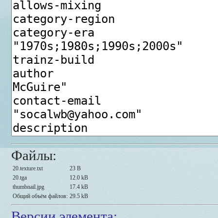
Файлы:
20.texture.txt
23 B
20.tga
12.0 kB
thumbnail.jpg
17.4 kB
Общий объём файлов:
29.5 kB
Версии элемента: