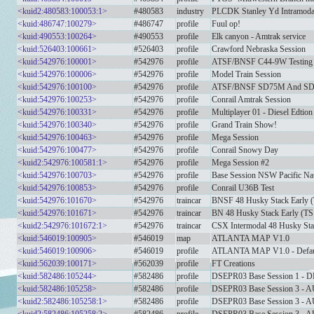
<kuid2:480583:100053:1>
#480583
industry
PLCDK Stanley Yd Intramodal
<kuid:486747:100279>
#486747
profile
Fuul op!
<kuid:490553:100264>
#490553
profile
Elk canyon - Amtrak service
<kuid:526403:100661>
#526403
profile
Crawford Nebraska Session
<kuid:542976:100001>
#542976
profile
ATSF/BNSF C44-9W Testing
<kuid:542976:100006>
#542976
profile
Model Train Session
<kuid:542976:100100>
#542976
profile
ATSF/BNSF SD75M And SD75
<kuid:542976:100253>
#542976
profile
Conrail Amtrak Session
<kuid:542976:100331>
#542976
profile
Multiplayer 01 - Diesel Edtion
<kuid:542976:100340>
#542976
profile
Grand Train Show!
<kuid:542976:100463>
#542976
profile
Mega Session
<kuid:542976:100477>
#542976
profile
Conrail Snowy Day
<kuid2:542976:100581:1>
#542976
profile
Mega Session #2
<kuid:542976:100703>
#542976
profile
Base Session NSW Pacific Na
<kuid:542976:100853>
#542976
profile
Conrail U36B Test
<kuid:542976:101670>
#542976
traincar
BNSF 48 Husky Stack Early 
<kuid:542976:101671>
#542976
traincar
BN 48 Husky Stack Early (TS
<kuid2:542976:101672:1>
#542976
traincar
CSX Intermodal 48 Husky Sta
<kuid:546019:100905>
#546019
map
ATLANTA MAP V1.0
<kuid:546019:100906>
#546019
profile
ATLANTA MAP V1.0 - Defau
<kuid:562039:100171>
#562039
profile
FT Creations
<kuid:582486:105244>
#582486
profile
DSEPR03 Base Session 1 
<kuid:582486:105258>
#582486
profile
DSEPR03 Base Session 3 
<kuid2:582486:105258:1>
#582486
profile
DSEPR03 Base Session 3 