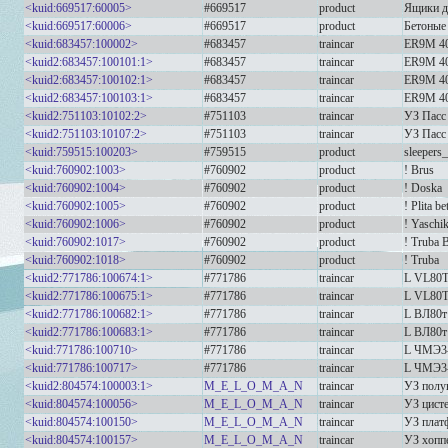
<kuid:669517:60005>
#669517
product
Ящики д
<kuid:669517:60006>
#669517
product
Бетоные
<kuid:683457:100002>
#683457
traincar
ER9M 4
<kuid2:683457:100101:1>
#683457
traincar
ER9M 4
<kuid2:683457:100102:1>
#683457
traincar
ER9M 4
<kuid2:683457:100103:1>
#683457
traincar
ER9M 4
<kuid2:751103:10102:2>
#751103
traincar
УЗ Пасс
<kuid2:751103:10107:2>
#751103
traincar
УЗ Пасс
<kuid:759515:100203>
#759515
product
sleepers
<kuid:760902:1003>
#760902
product
! Brus
<kuid:760902:1004>
#760902
product
! Doska
<kuid:760902:1005>
#760902
product
! Plita be
<kuid:760902:1006>
#760902
product
! Yaschik
<kuid:760902:1017>
#760902
product
! Truba 
<kuid:760902:1018>
#760902
product
! Truba
<kuid2:771786:100674:1>
#771786
traincar
L VL80T
<kuid2:771786:100675:1>
#771786
traincar
L VL80T
<kuid2:771786:100682:1>
#771786
traincar
L ВЛ80т
<kuid2:771786:100683:1>
#771786
traincar
L ВЛ80т
<kuid:771786:100710>
#771786
traincar
L ЧМЭ3
<kuid:771786:100717>
#771786
traincar
L ЧМЭ3
<kuid2:804574:100003:1>
M_E_L_O_M_A_N
traincar
УЗ полу
<kuid:804574:100056>
M_E_L_O_M_A_N
traincar
УЗ цист
<kuid:804574:100150>
M_E_L_O_M_A_N
traincar
УЗ плат
<kuid:804574:100157>
M_E_L_O_M_A_N
traincar
УЗ хопп