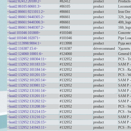
<kuid2:82412:20109:2>
#82412
product
Products
<kuid2:86105:60601:3>
#86105
product
Locomot
<kuid2:86661:9211011:2>
#86661
product
Iron Ore
<kuid2:86661:9440305:2>
#86661
product
32ft_log
<kuid2:86661:9440306:3>
#86661
product
40ft_log
<kuid2:86661:9440307:2>
#86661
product
16ft_log
<kuid:101046:101869>
#101046
product
Concrete
<kuid:101046:102071>
#101046
product
Pipe Loa
<kuid2:113998:9004:1>
#113998
product
Руда же
<kuid2:116387:15:4>
#116387
drivercommand
Удалить 
<kuid2:124060:10001:6>
#124060
product
General
<kuid2:132952:100304:11>
#132952
product
PCS - Tr
<kuid2:132952:101183:13>
#132952
product
SAM P - 
<kuid2:132952:101184:14>
#132952
product
PCS - Ra
<kuid2:132952:101201:13>
#132952
product
PCS - Wo
<kuid2:132952:101265:14>
#132952
product
SAM P - 
<kuid2:132952:103981:12>
#132952
product
SAM P - 
<kuid2:132952:131161:14>
#132952
product
SAM P - 
<kuid2:132952:131201:11>
#132952
product
SAM P - 
<kuid2:132952:131202:12>
#132952
product
SAM P -
<kuid2:132952:131208:16>
#132952
product
PCS - Ste
<kuid2:132952:131214:15>
#132952
product
PCS - St
<kuid2:132952:131216:12>
#132952
product
SAM P - 
<kuid2:132952:131226:15>
#132952
product
SAM P - 
<kuid2:132952:141943:11>
#132952
product
PCS - Pr