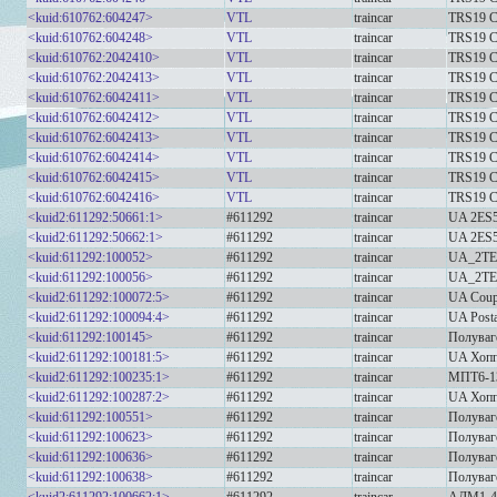
<kuid:610762:604247>
VTL
traincar
TRS19 
<kuid:610762:604248>
VTL
traincar
TRS19 
<kuid:610762:2042410>
VTL
traincar
TRS19 
<kuid:610762:2042413>
VTL
traincar
TRS19 
<kuid:610762:6042411>
VTL
traincar
TRS19 
<kuid:610762:6042412>
VTL
traincar
TRS19 
<kuid:610762:6042413>
VTL
traincar
TRS19 
<kuid:610762:6042414>
VTL
traincar
TRS19 
<kuid:610762:6042415>
VTL
traincar
TRS19 
<kuid:610762:6042416>
VTL
traincar
TRS19 
<kuid2:611292:50661:1>
#611292
traincar
UA 2ES
<kuid2:611292:50662:1>
#611292
traincar
UA 2ES
<kuid:611292:100052>
#611292
traincar
UA_2TE
<kuid:611292:100056>
#611292
traincar
UA_2TE
<kuid2:611292:100072:5>
#611292
traincar
UA Coup
<kuid2:611292:100094:4>
#611292
traincar
UA Posta
<kuid:611292:100145>
#611292
traincar
Полуваг
<kuid2:611292:100181:5>
#611292
traincar
UA Хопп
<kuid2:611292:100235:1>
#611292
traincar
МПТ6-1
<kuid2:611292:100287:2>
#611292
traincar
UA Хопп
<kuid:611292:100551>
#611292
traincar
Полуваг
<kuid:611292:100623>
#611292
traincar
Полуваг
<kuid:611292:100636>
#611292
traincar
Полуваг
<kuid:611292:100638>
#611292
traincar
Полуваг