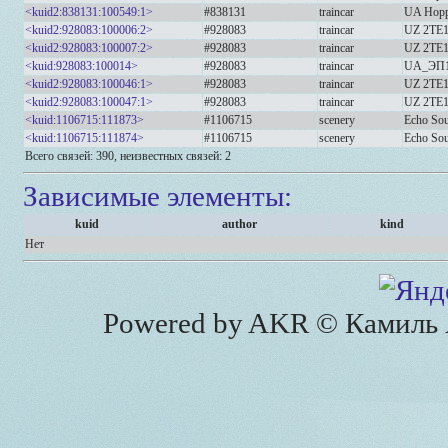
<kuid2:838131:100549:1>
#838131
traincar
UA Hopp
<kuid2:928083:100006:2>
#928083
traincar
UZ 2TE
<kuid2:928083:100007:2>
#928083
traincar
UZ 2TE
<kuid:928083:100014>
#928083
traincar
UA_ЭП1
<kuid2:928083:100046:1>
#928083
traincar
UZ 2TE
<kuid2:928083:100047:1>
#928083
traincar
UZ 2TE
<kuid:1106715:111873>
#1106715
scenery
Echo Sou
<kuid:1106715:111874>
#1106715
scenery
Echo Sou
Всего связей: 390, неизвестных связей: 2
Зависимые элементы:
kuid
author
kind
Нет
Powered by AKR © Камиль А