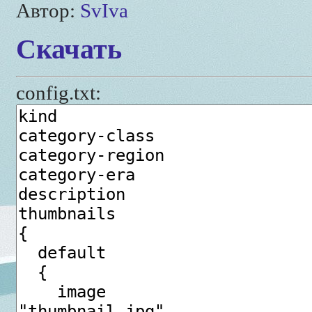
Автор:
SvIva
Скачать
config.txt: