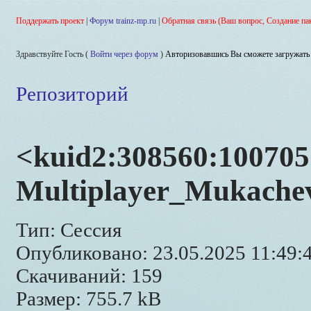
Поддержать проект
|
Форум trainz-mp.ru
|
Обратная связь (Ваш вопрос, Создание па
Здравствуйте Гость (
Войти через форум
)
Авторизовавшись Вы сможете загружать 
Репозиторий
<kuid2:308560:100705
Multiplayer_Mukachev
Тип: Сессия
Опубликовано: 23.05.2025 11:49:
Скачиваний: 159
Размер: 755.7 kB