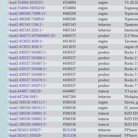
<kuid:354694:2018333>
#354694
engine
VL-82 E
<kuid:354694:10056210>
#354694
engine
Engines
<kuid2:400260:71008:11>
#400260
engine
Тормозн
<kuid2:400260:71009:6>
#400260
engine
Тормозн
<kuid2:401543:1184:2>
#401543
behavior
Правило
<kuid2:401543:3203:1>
#401543
behavior
Interlock
<kuid2:404575:1870404005:10>
#404575
product
|CJ| Woo
<kuid2:413035:3030:1>
#413035
engine
Тяговая
<kuid2:413035:3036:5>
#413035
engine
engine c
<kuid2:439337:101665:1>
#439337
product
Rocks 1
<kuid2:439337:101666:1>
#439337
product
Rocks 2
<kuid2:439337:101667:1>
#439337
product
Rocks 3
<kuid2:439337:101668:1>
#439337
product
Rocks 4
<kuid2:439337:101669:1>
#439337
product
Rocks 5
<kuid2:439337:101670:1>
#439337
product
Rocks 6
<kuid2:439337:101671:1>
#439337
product
Rocks 7
<kuid:444897:100229>
#444897
traincar
УЗ купе
<kuid:447264:1045>
#447264
behavior
Multipla
<kuid2:500336:100112:1>
#500336
engine
Electra_
<kuid2:500336:100312:1>
#500336
engine
El_motor
<kuid2:500336:100601:3>
#500336
traincar
RZD ED9
<kuid2:500336:100602:3>
#500336
traincar
RZD ED9
<kuid2:500336:100603:3>
#500336
traincar
RZD ED9
<kuid:502415:105627>
BUGOR
behavior
FPSaver
<kuid:502415:105629>
BUGOR
drivercommand
FPSaver 