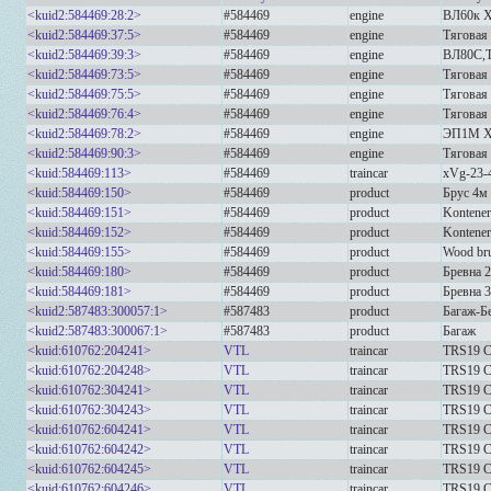
<kuid2:584469:28:2>
#584469
engine
ВЛ60к Х
<kuid2:584469:37:5>
#584469
engine
Тяговая 
<kuid2:584469:39:3>
#584469
engine
ВЛ80С,Т
<kuid2:584469:73:5>
#584469
engine
Тяговая 
<kuid2:584469:75:5>
#584469
engine
Тяговая 
<kuid2:584469:76:4>
#584469
engine
Тяговая 
<kuid2:584469:78:2>
#584469
engine
ЭП1М Ха
<kuid2:584469:90:3>
#584469
engine
Тяговая
<kuid:584469:113>
#584469
traincar
xVg-23-
<kuid:584469:150>
#584469
product
Брус 4м 
<kuid:584469:151>
#584469
product
Kontener
<kuid:584469:152>
#584469
product
Kontener
<kuid:584469:155>
#584469
product
Wood br
<kuid:584469:180>
#584469
product
Бревна 2
<kuid:584469:181>
#584469
product
Бревна 3
<kuid2:587483:300057:1>
#587483
product
Багаж-Б
<kuid2:587483:300067:1>
#587483
product
Багаж
<kuid:610762:204241>
VTL
traincar
TRS19 
<kuid:610762:204248>
VTL
traincar
TRS19 
<kuid:610762:304241>
VTL
traincar
TRS19 
<kuid:610762:304243>
VTL
traincar
TRS19 
<kuid:610762:604241>
VTL
traincar
TRS19 
<kuid:610762:604242>
VTL
traincar
TRS19 
<kuid:610762:604245>
VTL
traincar
TRS19 
<kuid:610762:604246>
VTL
traincar
TRS19 