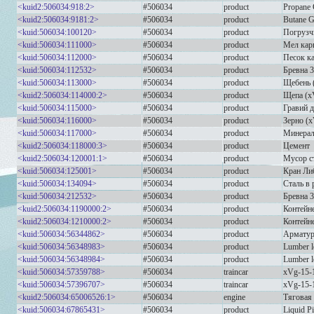
<kuid2:506034:918:2>
#506034
product
Propane
<kuid2:506034:9181:2>
#506034
product
Butane 
<kuid:506034:100120>
#506034
product
Погрузч
<kuid:506034:111000>
#506034
product
Мел кар
<kuid:506034:112000>
#506034
product
Песок к
<kuid:506034:112532>
#506034
product
Бревна 3
<kuid:506034:113000>
#506034
product
Щебень 
<kuid2:506034:114000:2>
#506034
product
Щепа (x
<kuid:506034:115000>
#506034
product
Гравий 
<kuid:506034:116000>
#506034
product
Зерно (
<kuid:506034:117000>
#506034
product
Минерал
<kuid2:506034:118000:3>
#506034
product
Цемент
<kuid2:506034:120001:1>
#506034
product
Мусор с
<kuid:506034:125001>
#506034
product
Кран Либ
<kuid:506034:134094>
#506034
product
Сталь в 
<kuid:506034:212532>
#506034
product
Бревна 3
<kuid2:506034:1190000:2>
#506034
product
Контейн
<kuid2:506034:1210000:2>
#506034
product
Контейн
<kuid:506034:56344862>
#506034
product
Арматур
<kuid:506034:56348983>
#506034
product
Lumber l
<kuid:506034:56348984>
#506034
product
Lumber l
<kuid:506034:57359788>
#506034
traincar
xVg-15-1
<kuid:506034:57396707>
#506034
traincar
xVg-15-1
<kuid2:506034:65006526:1>
#506034
engine
Тяговая 
<kuid:506034:67865431>
#506034
product
Liquid P