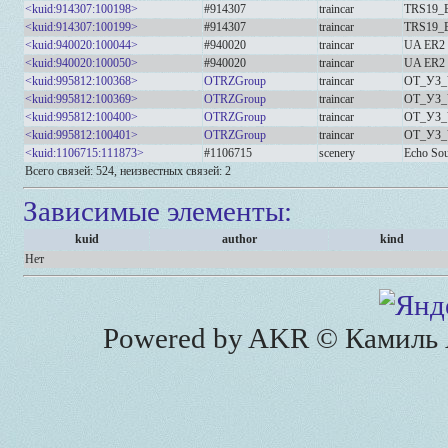
<kuid:914307:100198>
#914307
traincar
TRS19_
<kuid:914307:100199>
#914307
traincar
TRS19_
<kuid:940020:100044>
#940020
traincar
UA ER2 
<kuid:940020:100050>
#940020
traincar
UA ER2 
<kuid:995812:100368>
OTRZGroup
traincar
OT_УЗ_
<kuid:995812:100369>
OTRZGroup
traincar
OT_УЗ_
<kuid:995812:100400>
OTRZGroup
traincar
OT_УЗ_
<kuid:995812:100401>
OTRZGroup
traincar
OT_УЗ_
<kuid:1106715:111873>
#1106715
scenery
Echo Sou
Всего связей: 524, неизвестных связей: 2
Зависимые элементы:
kuid
author
kind
Нет
Powered by AKR © Камиль А