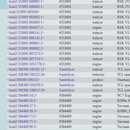
<kuid2:553091:600001:1>
#553091
traincar
RSK 2V
<kuid2:553091:600002:1>
#553091
traincar
RSK 2V
<kuid:553091:601850>
#553091
traincar
RSK VL
<kuid2:553091:803002:1>
#553091
traincar
RSK VL
<kuid2:553091:803003:1>
#553091
traincar
RSK VL
<kuid2:553091:804657:2>
#553091
engine
RSK VL8
<kuid2:553091:806141:2>
#553091
traincar
RSK VL
<kuid2:553091:806142:2>
#553091
traincar
RSK VL
<kuid2:553091:806961:2>
#553091
traincar
RSK VL
<kuid2:553091:806962:2>
#553091
traincar
RSK VL
<kuid2:553091:807373:5>
#553091
traincar
RSK VL
<kuid2:553091:807374:5>
#553091
traincar
RSK VL
<kuid2:553091:1011778:2>
#553091
engine
RSK VL1
<kuid2:568300:100202:12>
Sandrilyon
traincar
TCL куп
<kuid2:568300:100222:20>
Sandrilyon
behavior
TCL пра
<kuid:568300:100255>
Sandrilyon
product
Окатыш,
<kuid2:568300:101078:3>
Sandrilyon
traincar
TCL кры
<kuid2:568300:190012:10>
Sandrilyon
traincar
TCL куп
<kuid2:584469:14:2>
#584469
engine
ЧС7 Хар
<kuid2:584469:28:2>
#584469
engine
ВЛ60к Х
<kuid2:584469:37:5>
#584469
engine
Тяговая 
<kuid2:584469:39:3>
#584469
engine
ВЛ80С,Т
<kuid2:584469:73:5>
#584469
engine
Тяговая 
<kuid2:584469:75:5>
#584469
engine
Тяговая 
<kuid2:584469:90:3>
#584469
engine
Тяговая