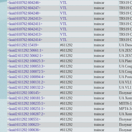
<kuid:610762:604246>
VTL
traincar
TRS19 
<kuid:610762:604247>
VTL
traincar
TRS19 
<kuid:610762:604248>
VTL
traincar
TRS19 
<kuid:610762:2042413>
VTL
traincar
TRS19 
<kuid:610762:6042411>
VTL
traincar
TRS19 
<kuid:610762:6042412>
VTL
traincar
TRS19 
<kuid:610762:6042413>
VTL
traincar
TRS19 
<kuid:610762:6042414>
VTL
traincar
TRS19 
<kuid:611292:15419>
#611292
traincar
UA Diese
<kuid2:611292:50661:1>
#611292
traincar
UA 2ES
<kuid2:611292:50662:1>
#611292
traincar
UA 2ES
<kuid2:611292:100025:3>
#611292
traincar
UA Platz
<kuid2:611292:100053:3>
#611292
traincar
UA Coup
<kuid2:611292:100072:5>
#611292
traincar
UA Coup
<kuid2:611292:100094:4>
#611292
traincar
UA Posta
<kuid2:611292:100131:2>
#611292
traincar
UA VL1
<kuid2:611292:100132:2>
#611292
traincar
UA VL1
<kuid:611292:100145>
#611292
traincar
Полуваг
<kuid2:611292:100181:5>
#611292
traincar
UA Хопп
<kuid2:611292:100235:1>
#611292
traincar
МПТ6-1
<kuid2:611292:100251:1>
#611292
traincar
MPT4-3
<kuid2:611292:100287:2>
#611292
traincar
UA Хопп
<kuid:611292:100551>
#611292
traincar
Полуваг
<kuid:611292:100623>
#611292
traincar
Полуваг
<kuid:611292:100636>
#611292
traincar
Полуваг