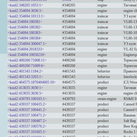
<kuid2:348205:1053:1>
#348205
engine
Тяговые
<kuid2:354694:3036:5>
#354694
engine
engine c
<kuid2:354694:10113:1>
#354694
traincar
УЗ купе
<kuid:354694:180381>
#354694
traincar
VL80-1
<kuid:354694:180382>
#354694
traincar
VL80-1
<kuid:354694:180383>
#354694
traincar
VL80-1
<kuid:354694:180384>
#354694
traincar
VL80-1
<kuid2:354694:300047:1>
#354694
traincar
УЗ купе
<kuid:354694:2018333>
#354694
engine
VL-82 E
<kuid:354694:10056210>
#354694
engine
Engines
<kuid2:400260:71008:11>
#400260
engine
Тормозн
<kuid2:400260:71009:6>
#400260
engine
Тормозн
<kuid2:401543:1184:2>
#401543
behavior
Правило
<kuid2:401543:3203:1>
#401543
behavior
Interlock
<kuid2:404575:1870404005:10>
#404575
product
|CJ| Woo
<kuid2:413035:3030:1>
#413035
engine
Тяговая
<kuid2:413035:3036:5>
#413035
engine
engine c
<kuid2:430793:100165:1>
#430793
steam-engine
RS&H 0-
<kuid2:439337:100435:2>
#439337
product
Canned P
<kuid2:439337:100441:2>
#439337
product
Canned C
<kuid2:439337:100471:2>
#439337
product
Bananas 
<kuid2:439337:100487:2>
#439337
product
Salt Bag 
<kuid2:439337:100576:2>
#439337
product
Beer Keg
<kuid2:439337:101665:1>
#439337
product
Rocks 1