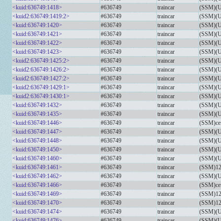
<kuid:636749:1418>
#636749
traincar
(SSM)(U
<kuid2:636749:1419:2>
#636749
traincar
(SSM)(U
<kuid:636749:1420>
#636749
traincar
(SSM)(U
<kuid:636749:1421>
#636749
traincar
(SSM)(U
<kuid:636749:1422>
#636749
traincar
(SSM)(U
<kuid:636749:1423>
#636749
traincar
(SSM)(U
<kuid2:636749:1425:2>
#636749
traincar
(SSM)(UZ
<kuid2:636749:1426:2>
#636749
traincar
(SSM)(UZ
<kuid2:636749:1427:2>
#636749
traincar
(SSM)(UZ
<kuid2:636749:1429:1>
#636749
traincar
(SSM)(UZ
<kuid2:636749:1430:1>
#636749
traincar
(SSM)(UZ
<kuid:636749:1432>
#636749
traincar
(SSM)(U
<kuid:636749:1435>
#636749
traincar
(SSM)(U
<kuid:636749:1446>
#636749
traincar
(SSM)ce
<kuid:636749:1447>
#636749
traincar
(SSM)(U
<kuid:636749:1448>
#636749
traincar
(SSM)(U
<kuid:636749:1450>
#636749
traincar
(SSM)(U
<kuid:636749:1460>
#636749
traincar
(SSM)(U
<kuid:636749:1461>
#636749
traincar
(SSM)12
<kuid:636749:1462>
#636749
traincar
(SSM)(U
<kuid:636749:1466>
#636749
traincar
(SSM)ce
<kuid:636749:1469>
#636749
traincar
(SSM)12
<kuid:636749:1470>
#636749
traincar
(SSM)12
<kuid:636749:1474>
#636749
traincar
(SSM)(UZ
<kuid:636749:1476>
#636749
traincar
(SSM)(U