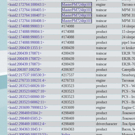
<kuid2:172764:100043:1>
MasterPM724ltjt103
engine
Тягово-
<kuid2:172764:100405:1>
MasterPM724ltjt103
traincar
MPM 31-
<kuid2:172764:100407:1>
MasterPM724ltjt103
traincar
MPM 31-
<kuid2:172764:100408:1>
MasterPM724ltjt103
traincar
MPM 31-
<kuid2:174088:99003:1>
#174088
product
14 sleepe
<kuid2:174088:99004:1>
#174088
product
15 sleepe
<kuid2:174088:99005:1>
#174088
product
24 sleepe
<kuid2:174088:99008:1>
#174088
product
pipe1 lo
<kuid2:200439:1355:1>
#200439
traincar
sv kruko
<kuid:200439:170871>
#200439
traincar
ER2R 70
<kuid:200439:170872>
#200439
traincar
ER2R-70
<kuid:200439:170873>
#200439
traincar
ER2R-70
<kuid:206307:100258>
#206307
product
Caterpill
<kuid2:217537:100530:3>
#217537
traincar
Strasbur
<kuid2:276733:100231:4>
#276733
engine
Тяговая
<kuid2:283523:60026:10>
#283523
product
PCS - Wo
<kuid2:283523:60027:10>
#283523
product
PCS - St
<kuid2:283523:60060:10>
#283523
product
PCS - Ir
<kuid2:283523:60062:11>
#283523
product
PCS - Br
<kuid2:293699:7999812:5>
#293699
engine
Engine 
<kuid2:298469:6504:2>
#298469
product
Локомот
<kuid2:298469:6505:2>
#298469
product
Локомот
<kuid2:298469:100012:4>
#298469
drivercharacter
Лок.бри
<kuid2:304363:1045:1>
#304363
product
Bacon, bo
<kuid2:308560:100133:53>
SvIva
map
Motyvy 