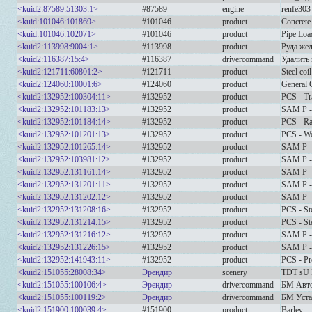
<kuid2:87589:51303:1>
#87589
engine
renfe303
<kuid:101046:101869>
#101046
product
Concrete
<kuid:101046:102071>
#101046
product
Pipe Loa
<kuid2:113998:9004:1>
#113998
product
Руда же
<kuid2:116387:15:4>
#116387
drivercommand
Удалить 
<kuid2:121711:60801:2>
#121711
product
Steel coil
<kuid2:124060:10001:6>
#124060
product
General
<kuid2:132952:100304:11>
#132952
product
PCS - Tr
<kuid2:132952:101183:13>
#132952
product
SAM P - 
<kuid2:132952:101184:14>
#132952
product
PCS - Ra
<kuid2:132952:101201:13>
#132952
product
PCS - Wo
<kuid2:132952:101265:14>
#132952
product
SAM P - 
<kuid2:132952:103981:12>
#132952
product
SAM P - 
<kuid2:132952:131161:14>
#132952
product
SAM P - 
<kuid2:132952:131201:11>
#132952
product
SAM P - 
<kuid2:132952:131202:12>
#132952
product
SAM P -
<kuid2:132952:131208:16>
#132952
product
PCS - Ste
<kuid2:132952:131214:15>
#132952
product
PCS - St
<kuid2:132952:131216:12>
#132952
product
SAM P - 
<kuid2:132952:131226:15>
#132952
product
SAM P - 
<kuid2:132952:141943:11>
#132952
product
PCS - Pr
<kuid2:151055:28008:34>
Эрендир
scenery
TDT sU 
<kuid2:151055:100106:4>
Эрендир
drivercommand
БМ Авто
<kuid2:151055:100119:2>
Эрендир
drivercommand
БМ Уста
<kuid2:151900:100039:4>
#151900
product
Barley