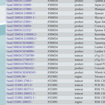
<kuid:506034:115000>
#506034
product
Гравий 
<kuid:506034:116000>
#506034
product
Зерно (
<kuid:506034:117000>
#506034
product
Минерал
<kuid2:506034:118000:3>
#506034
product
Цемент
<kuid2:506034:120001:1>
#506034
product
Мусор с
<kuid:506034:125001>
#506034
product
Кран Либ
<kuid:506034:134094>
#506034
product
Сталь в 
<kuid:506034:212532>
#506034
product
Бревна 3
<kuid2:506034:1190000:2>
#506034
product
Контейн
<kuid2:506034:1210000:2>
#506034
product
Контейн
<kuid:506034:56344862>
#506034
product
Арматур
<kuid:506034:56348983>
#506034
product
Lumber l
<kuid:506034:56348984>
#506034
product
Lumber l
<kuid:506034:57359788>
#506034
traincar
xVg-15-1
<kuid:506034:57396707>
#506034
traincar
xVg-15-1
<kuid:506034:67865431>
#506034
product
Liquid P
<kuid:506034:67865432>
#506034
product
Creocote
<kuid:506034:563456343>
#506034
product
Wheels l
<kuid:553091:80>
#553091
engine
Тягово-
<kuid2:553091:2760:1>
#553091
traincar
RSK CH
<kuid2:553091:2972:4>
#553091
traincar
РСК ЧС
<kuid2:553091:60373:1>
#553091
traincar
RSK VL
<kuid2:553091:200051:1>
#553091
traincar
RSK CH
<kuid2:553091:200052:1>
#553091
traincar
RSK CH
<kuid:553091:200055>
#553091
engine
RSK CHS