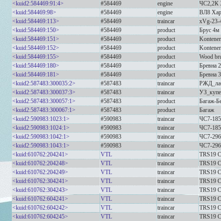
<kuid2:584469:91:4>
#584469
engine
ЧС2,2К 
<kuid:584469:98>
#584469
engine
ВЛ8 Хар
<kuid:584469:113>
#584469
traincar
xVg-23-
<kuid:584469:150>
#584469
product
Брус 4м 
<kuid:584469:151>
#584469
product
Kontener
<kuid:584469:152>
#584469
product
Kontener
<kuid:584469:155>
#584469
product
Wood br
<kuid:584469:180>
#584469
product
Бревна 2
<kuid:584469:181>
#584469
product
Бревна 3
<kuid2:587483:300035:2>
#587483
traincar
РЖД_лаб
<kuid2:587483:300037:3>
#587483
traincar
УЗ_купе
<kuid2:587483:300057:1>
#587483
product
Багаж-Б
<kuid2:587483:300067:1>
#587483
product
Багаж
<kuid2:590983:1023:1>
#590983
traincar
ЧС7-18
<kuid2:590983:1024:1>
#590983
traincar
ЧС7-18
<kuid2:590983:1042:1>
#590983
traincar
ЧС7-29
<kuid2:590983:1043:1>
#590983
traincar
ЧС7-29
<kuid:610762:204241>
VTL
traincar
TRS19 
<kuid:610762:204248>
VTL
traincar
TRS19 
<kuid:610762:204249>
VTL
traincar
TRS19 
<kuid:610762:304241>
VTL
traincar
TRS19 
<kuid:610762:304243>
VTL
traincar
TRS19 
<kuid:610762:604241>
VTL
traincar
TRS19 
<kuid:610762:604242>
VTL
traincar
TRS19 
<kuid:610762:604245>
VTL
traincar
TRS19 