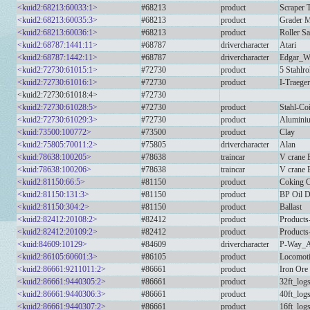
<kuid2:68213:60033:1>
#68213
product
Scraper 
<kuid2:68213:60035:3>
#68213
product
Grader 
<kuid2:68213:60036:1>
#68213
product
Roller S
<kuid2:68787:1441:11>
#68787
drivercharacter
Atari
<kuid2:68787:1442:11>
#68787
drivercharacter
Edgar_W
<kuid2:72730:61015:1>
#72730
product
5 Stahlr
<kuid2:72730:61016:1>
#72730
product
I-Traege
<kuid2:72730:61018:4>
#72730
<kuid2:72730:61028:5>
#72730
product
Stahl-Co
<kuid2:72730:61029:3>
#72730
product
Aluminiu
<kuid:73500:100772>
#73500
product
Clay
<kuid2:75805:70011:2>
#75805
drivercharacter
Alan
<kuid:78638:100205>
#78638
traincar
V crane
<kuid:78638:100206>
#78638
traincar
V crane
<kuid2:81150:66:5>
#81150
product
Coking C
<kuid2:81150:131:3>
#81150
product
BP Oil 
<kuid2:81150:304:2>
#81150
product
Ballast
<kuid2:82412:20108:2>
#82412
product
Products
<kuid2:82412:20109:2>
#82412
product
Products
<kuid:84609:10129>
#84609
drivercharacter
P-Way_A
<kuid2:86105:60601:3>
#86105
product
Locomot
<kuid2:86661:9211011:2>
#86661
product
Iron Ore
<kuid2:86661:9440305:2>
#86661
product
32ft_log
<kuid2:86661:9440306:3>
#86661
product
40ft_log
<kuid2:86661:9440307:2>
#86661
product
16ft_log