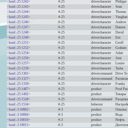
<kuid:-25:1242>
#-25
drivercharacter
Philippe
<kuid:-25:1243>
#-25
drivercharacter
Sean
<kuid:-25:1244>
#-25
drivercharacter
Thomas
<kuid:-25:1245>
#-25
drivercharacter
Vaughan
<kuid:-25:1246>
#-25
drivercharacter
Andrew
<kuid:-25:1247>
#-25
drivercharacter
Damon
<kuid:-25:1248>
#-25
drivercharacter
David
<kuid:-25:1249>
#-25
drivercharacter
Eric
<kuid:-25:1251>
#-25
drivercharacter
Geoff
<kuid:-25:1252>
#-25
drivercharacter
Graham
<kuid:-25:1254>
#-25
drivercharacter
Adair
<kuid:-25:1256>
#-25
drivercharacter
Ami
<kuid:-25:1257>
#-25
drivercharacter
Louise
<kuid:-25:1258>
#-25
drivercharacter
Tasha
<kuid:-25:1301>
#-25
drivercommand
Drive To
<kuid:-25:1327>
#-25
drivercommand
Расписа
<kuid:-25:1359>
#-25
drivercharacter
Franky
<kuid:-25:1487>
#-25
product
Prod Pas
<kuid:-25:1492>
#-25
product
Товары
<kuid:-25:1528>
#-25
drivercommand
Расцепк
<kuid:-25:1534>
#-25
behavior
Настрой
<kuid:-3:10002>
#-3
product
Опилки
<kuid:-3:10004>
#-3
product
Вода
<kuid:-3:10010>
#-3
product
Нефть
<kuid:-3:10011>
#-3
product
Дизтопл