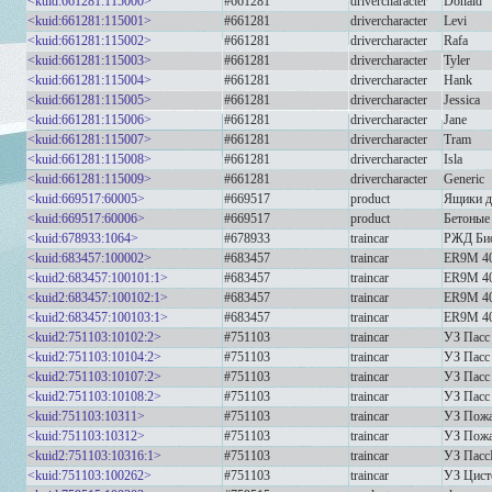
<kuid:661281:115000>
#661281
drivercharacter
Donald
<kuid:661281:115001>
#661281
drivercharacter
Levi
<kuid:661281:115002>
#661281
drivercharacter
Rafa
<kuid:661281:115003>
#661281
drivercharacter
Tyler
<kuid:661281:115004>
#661281
drivercharacter
Hank
<kuid:661281:115005>
#661281
drivercharacter
Jessica
<kuid:661281:115006>
#661281
drivercharacter
Jane
<kuid:661281:115007>
#661281
drivercharacter
Tram
<kuid:661281:115008>
#661281
drivercharacter
Isla
<kuid:661281:115009>
#661281
drivercharacter
Generic
<kuid:669517:60005>
#669517
product
Ящики д
<kuid:669517:60006>
#669517
product
Бетоные
<kuid:678933:1064>
#678933
traincar
РЖД Био
<kuid:683457:100002>
#683457
traincar
ER9M 4
<kuid2:683457:100101:1>
#683457
traincar
ER9M 4
<kuid2:683457:100102:1>
#683457
traincar
ER9M 4
<kuid2:683457:100103:1>
#683457
traincar
ER9M 4
<kuid2:751103:10102:2>
#751103
traincar
УЗ Пасс
<kuid2:751103:10104:2>
#751103
traincar
УЗ Пасс
<kuid2:751103:10107:2>
#751103
traincar
УЗ Пасс
<kuid2:751103:10108:2>
#751103
traincar
УЗ Пасс
<kuid:751103:10311>
#751103
traincar
УЗ Пожа
<kuid:751103:10312>
#751103
traincar
УЗ Пожа
<kuid2:751103:10316:1>
#751103
traincar
УЗ ПассВ
<kuid:751103:100262>
#751103
traincar
УЗ Цист