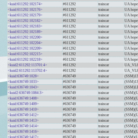
<kuid:611292:102174>
#611292
traincar
UA hope
<kuid:611292:102176>
#611292
traincar
UA hope
<kuid:611292:102179>
#611292
traincar
UA hope
<kuid:611292:102182>
#611292
traincar
UA hope
<kuid:611292:102183>
#611292
traincar
UA hope
<kuid:611292:102189>
#611292
traincar
UA hope
<kuid:611292:102200>
#611292
traincar
UA hope
<kuid:611292:102204>
#611292
traincar
UA hope
<kuid:611292:102209>
#611292
traincar
UA hope
<kuid:611292:102215>
#611292
traincar
UA hope
<kuid:611292:102218>
#611292
traincar
UA hope
<kuid2:611292:113701:4>
#611292
traincar
UA_VL8
<kuid2:611292:113702:4>
#611292
traincar
UA_VL8
<kuid:636749:1028>
#636749
traincar
(SSM)13-
<kuid:636749:1033>
#636749
traincar
(SSM)13-
<kuid:636749:1043>
#636749
traincar
(SSM)LD
<kuid2:636749:1084:3>
#636749
traincar
(SSM)(U
<kuid:636749:1408>
#636749
traincar
(SSM)(U
<kuid:636749:1409>
#636749
traincar
(SSM)(U
<kuid:636749:1410>
#636749
traincar
(SSM)(U
<kuid:636749:1412>
#636749
traincar
(SSM)(U
<kuid:636749:1413>
#636749
traincar
(SSM)(U
<kuid:636749:1414>
#636749
traincar
(SSM)(U
<kuid:636749:1416>
#636749
traincar
(SSM)(U
<kuid:636749:1417>
#636749
traincar
(SSM)(U