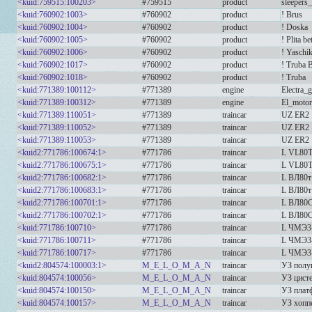
<kuid:759515:100203>
#759515
product
sleepers
<kuid:760902:1003>
#760902
product
! Brus
<kuid:760902:1004>
#760902
product
! Doska
<kuid:760902:1005>
#760902
product
! Plita be
<kuid:760902:1006>
#760902
product
! Yaschik
<kuid:760902:1017>
#760902
product
! Truba 
<kuid:760902:1018>
#760902
product
! Truba
<kuid:771389:100112>
#771389
engine
Electra_
<kuid:771389:100312>
#771389
engine
El_motor
<kuid:771389:110051>
#771389
traincar
UZ ER2 
<kuid:771389:110052>
#771389
traincar
UZ ER2 
<kuid:771389:110053>
#771389
traincar
UZ ER2 
<kuid2:771786:100674:1>
#771786
traincar
L VL80T
<kuid2:771786:100675:1>
#771786
traincar
L VL80T
<kuid2:771786:100682:1>
#771786
traincar
L ВЛ80т
<kuid2:771786:100683:1>
#771786
traincar
L ВЛ80т
<kuid2:771786:100701:1>
#771786
traincar
L ВЛ80С
<kuid2:771786:100702:1>
#771786
traincar
L ВЛ80С
<kuid:771786:100710>
#771786
traincar
L ЧМЭ3
<kuid:771786:100711>
#771786
traincar
L ЧМЭ3
<kuid:771786:100717>
#771786
traincar
L ЧМЭ3
<kuid2:804574:100003:1>
M_E_L_O_M_A_N
traincar
УЗ полу
<kuid:804574:100056>
M_E_L_O_M_A_N
traincar
УЗ цист
<kuid:804574:100150>
M_E_L_O_M_A_N
traincar
УЗ плат
<kuid:804574:100157>
M_E_L_O_M_A_N
traincar
УЗ хопп