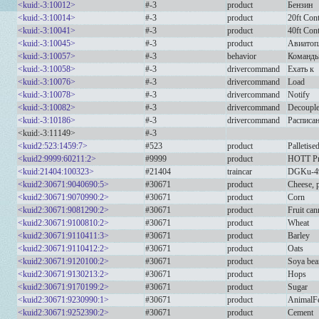
<kuid:-3:10012>
#-3
product
Бензин
<kuid:-3:10014>
#-3
product
20ft Cont
<kuid:-3:10041>
#-3
product
40ft Cont
<kuid:-3:10045>
#-3
product
Авиатоп
<kuid:-3:10057>
#-3
behavior
Команды
<kuid:-3:10058>
#-3
drivercommand
Ехать к
<kuid:-3:10076>
#-3
drivercommand
Load
<kuid:-3:10078>
#-3
drivercommand
Notify
<kuid:-3:10082>
#-3
drivercommand
Decoupl
<kuid:-3:10186>
#-3
drivercommand
Расписа
<kuid:-3:11149>
#-3
<kuid2:523:1459:7>
#523
product
Palletis
<kuid2:9999:60211:2>
#9999
product
HOTT Pr
<kuid:21404:100323>
#21404
traincar
DGKu-4
<kuid2:30671:9040690:5>
#30671
product
Cheese, p
<kuid2:30671:9070990:2>
#30671
product
Corn
<kuid2:30671:9081290:2>
#30671
product
Fruit can
<kuid2:30671:9100810:2>
#30671
product
Wheat
<kuid2:30671:9110411:3>
#30671
product
Barley
<kuid2:30671:9110412:2>
#30671
product
Oats
<kuid2:30671:9120100:2>
#30671
product
Soya bea
<kuid2:30671:9130213:2>
#30671
product
Hops
<kuid2:30671:9170199:2>
#30671
product
Sugar
<kuid2:30671:9230990:1>
#30671
product
AnimalF
<kuid2:30671:9252390:2>
#30671
product
Cement