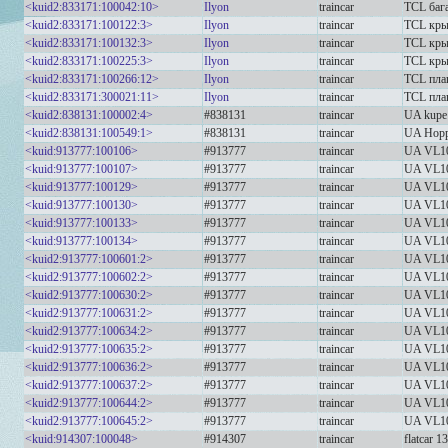
<kuid2:833171:100042:10>
Ilyon
traincar
TCL баг
<kuid2:833171:100122:3>
Ilyon
traincar
TCL кры
<kuid2:833171:100132:3>
Ilyon
traincar
TCL кры
<kuid2:833171:100225:3>
Ilyon
traincar
TCL кры
<kuid2:833171:100266:12>
Ilyon
traincar
TCL пла
<kuid2:833171:300021:11>
Ilyon
traincar
TCL пла
<kuid2:838131:100002:4>
#838131
traincar
UA kupe
<kuid2:838131:100549:1>
#838131
traincar
UA Hopp
<kuid:913777:100106>
#913777
traincar
UA VL10
<kuid:913777:100107>
#913777
traincar
UA VL10
<kuid:913777:100129>
#913777
traincar
UA VL1
<kuid:913777:100130>
#913777
traincar
UA VL1
<kuid:913777:100133>
#913777
traincar
UA VL1
<kuid:913777:100134>
#913777
traincar
UA VL1
<kuid2:913777:100601:2>
#913777
traincar
UA VL10
<kuid2:913777:100602:2>
#913777
traincar
UA VL10
<kuid2:913777:100630:2>
#913777
traincar
UA VL10
<kuid2:913777:100631:2>
#913777
traincar
UA VL10
<kuid2:913777:100634:2>
#913777
traincar
UA VL10
<kuid2:913777:100635:2>
#913777
traincar
UA VL10
<kuid2:913777:100636:2>
#913777
traincar
UA VL10
<kuid2:913777:100637:2>
#913777
traincar
UA VL10
<kuid2:913777:100644:2>
#913777
traincar
UA VL10
<kuid2:913777:100645:2>
#913777
traincar
UA VL10
<kuid:914307:100048>
#914307
traincar
flatcar 