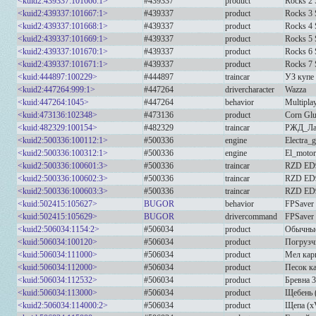
<kuid2:439337:101666:1>
#439337
product
Rocks 2
<kuid2:439337:101667:1>
#439337
product
Rocks 3
<kuid2:439337:101668:1>
#439337
product
Rocks 4
<kuid2:439337:101669:1>
#439337
product
Rocks 5
<kuid2:439337:101670:1>
#439337
product
Rocks 6
<kuid2:439337:101671:1>
#439337
product
Rocks 7
<kuid:444897:100229>
#444897
traincar
УЗ купе
<kuid2:447264:999:1>
#447264
drivercharacter
Wazza
<kuid:447264:1045>
#447264
behavior
Multipla
<kuid:473136:102348>
#473136
product
Corn Glu
<kuid:482329:100154>
#482329
traincar
РЖД_Лаб
<kuid2:500336:100112:1>
#500336
engine
Electra_
<kuid2:500336:100312:1>
#500336
engine
El_motor
<kuid2:500336:100601:3>
#500336
traincar
RZD ED9
<kuid2:500336:100602:3>
#500336
traincar
RZD ED9
<kuid2:500336:100603:3>
#500336
traincar
RZD ED9
<kuid:502415:105627>
BUGOR
behavior
FPSaver
<kuid:502415:105629>
BUGOR
drivercommand
FPSaver 
<kuid2:506034:1154:2>
#506034
product
Обычные
<kuid:506034:100120>
#506034
product
Погрузч
<kuid:506034:111000>
#506034
product
Мел кар
<kuid:506034:112000>
#506034
product
Песок к
<kuid:506034:112532>
#506034
product
Бревна 3
<kuid:506034:113000>
#506034
product
Щебень 
<kuid2:506034:114000:2>
#506034
product
Щепа (x