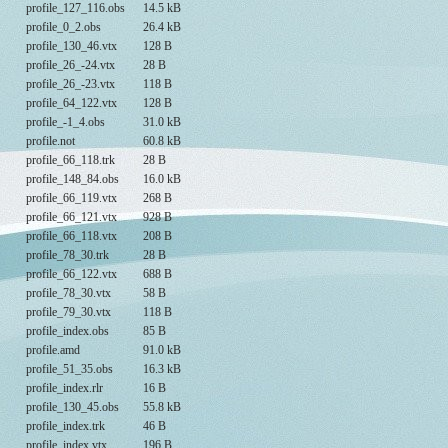
profile_127_116.obs
14.5 kB
profile_0_2.obs
26.4 kB
profile_130_46.vtx
128 B
profile_26_-24.vtx
28 B
profile_26_-23.vtx
118 B
profile_64_122.vtx
128 B
profile_-1_4.obs
31.0 kB
profile.not
60.8 kB
profile_66_118.trk
28 B
profile_148_84.obs
16.0 kB
profile_66_119.vtx
268 B
profile_66_121.vtx
928 B
profile_66_118.vtx
208 B
profile_78_30.trk
28 B
profile_66_122.vtx
688 B
profile_78_30.vtx
58 B
profile_79_30.vtx
118 B
profile_index.obs
85 B
profile.amd
91.0 kB
profile_51_35.obs
16.3 kB
profile_index.rlr
16 B
profile_130_45.obs
55.8 kB
profile_index.trk
46 B
profile_index.vtx
196 B