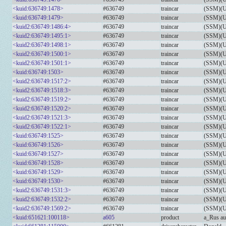
<kuid:636749:1478>
#636749
traincar
(SSM)(U
<kuid:636749:1479>
#636749
traincar
(SSM)(U
<kuid2:636749:1486:4>
#636749
traincar
(SSM)(UZ
<kuid2:636749:1495:1>
#636749
traincar
(SSM)(U
<kuid2:636749:1498:1>
#636749
traincar
(SSM)(U
<kuid2:636749:1500:1>
#636749
traincar
(SSM)(U
<kuid2:636749:1501:1>
#636749
traincar
(SSM)(U
<kuid:636749:1503>
#636749
traincar
(SSM)(U
<kuid2:636749:1517:2>
#636749
traincar
(SSM)(U
<kuid2:636749:1518:3>
#636749
traincar
(SSM)(U
<kuid2:636749:1519:2>
#636749
traincar
(SSM)(U
<kuid2:636749:1520:2>
#636749
traincar
(SSM)(U
<kuid2:636749:1521:3>
#636749
traincar
(SSM)(U
<kuid2:636749:1522:1>
#636749
traincar
(SSM)(U
<kuid:636749:1525>
#636749
traincar
(SSM)(U
<kuid:636749:1526>
#636749
traincar
(SSM)(U
<kuid:636749:1527>
#636749
traincar
(SSM)(U
<kuid:636749:1528>
#636749
traincar
(SSM)(U
<kuid:636749:1529>
#636749
traincar
(SSM)(U
<kuid:636749:1530>
#636749
traincar
(SSM)(U
<kuid2:636749:1531:3>
#636749
traincar
(SSM)(UZ
<kuid2:636749:1532:2>
#636749
traincar
(SSM)(U
<kuid2:636749:1569:2>
#636749
traincar
(SSM)(U
<kuid:651621:100118>
a605
product
a_Rus au