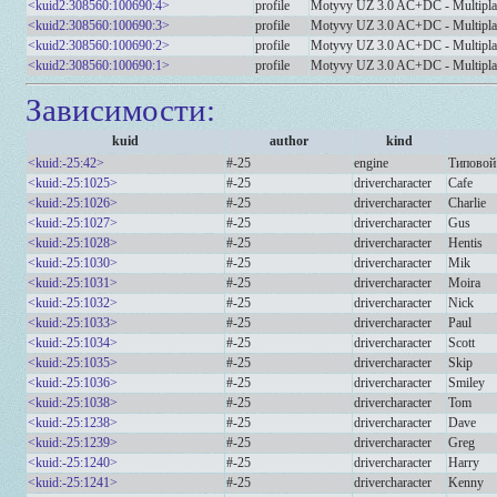
<kuid2:308560:100690:4>
profile
Motyvy UZ 3.0 AC+DC - Multipl
<kuid2:308560:100690:3>
profile
Motyvy UZ 3.0 AC+DC - Multipl
<kuid2:308560:100690:2>
profile
Motyvy UZ 3.0 AC+DC - Multipl
<kuid2:308560:100690:1>
profile
Motyvy UZ 3.0 AC+DC - Multipl
Зависимости:
kuid
author
kind
<kuid:-25:42>
#-25
engine
Типовой
<kuid:-25:1025>
#-25
drivercharacter
Cafe
<kuid:-25:1026>
#-25
drivercharacter
Charlie
<kuid:-25:1027>
#-25
drivercharacter
Gus
<kuid:-25:1028>
#-25
drivercharacter
Hentis
<kuid:-25:1030>
#-25
drivercharacter
Mik
<kuid:-25:1031>
#-25
drivercharacter
Moira
<kuid:-25:1032>
#-25
drivercharacter
Nick
<kuid:-25:1033>
#-25
drivercharacter
Paul
<kuid:-25:1034>
#-25
drivercharacter
Scott
<kuid:-25:1035>
#-25
drivercharacter
Skip
<kuid:-25:1036>
#-25
drivercharacter
Smiley
<kuid:-25:1038>
#-25
drivercharacter
Tom
<kuid:-25:1238>
#-25
drivercharacter
Dave
<kuid:-25:1239>
#-25
drivercharacter
Greg
<kuid:-25:1240>
#-25
drivercharacter
Harry
<kuid:-25:1241>
#-25
drivercharacter
Kenny