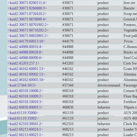
<kuid2:30671:9260111:4>
#30671
product
Iron ore
<kuid2:30671:9260600:3>
#30671
product
Bauxite
<kuid2:30671:9720410:2>
#30671
product
Scrap me
<kuid2:30671:9870899:4>
#30671
product
General 
<kuid2:30671:90701902:2>
#30671
product
Potatoes,
<kuid2:30671:90710292:2>
#30671
product
Vegetable
<kuid2:30671:90810901:2>
#30671
product
Fruit pall
<kuid2:44179:60013:10>
#44179
product
Уголь
<kuid2:44988:80016:4>
#44988
product
C-Beams 
<kuid2:44988:80020:8>
#44988
product
Bricks on
<kuid2:44988:80090:6>
#44988
product
Steel Co
<kuid2:45203:257:1>
#45203
product
Corn Swe
<kuid2:46162:60001:13>
#46162
product
Grain H
<kuid2:46162:60002:13>
#46162
product
Alumina
<kuid2:46162:60005:10>
#46162
product
Alumini
<kuid:57344:1015>
#57344
drivercommand
Passenge
<kuid2:60318:10008:2>
#60318
product
Cement B
<kuid2:60318:10009:2>
#60318
product
Flour Bag
<kuid2:60318:10010:3>
#60318
product
Fertilise
<kuid2:60850:89003:1>
#60850
behavior
Убрать с
<kuid:61119:35000>
#61119
product
AUS 20ft
<kuid:61119:35002>
#61119
product
AUS 40ft
<kuid2:62310:30041:2>
#62310
behavior
Clock Ru
<kuid2:68213:60024:1>
#68213
product
Loader 
<kuid2:68213:60025:1>
#68213
product
Loader C