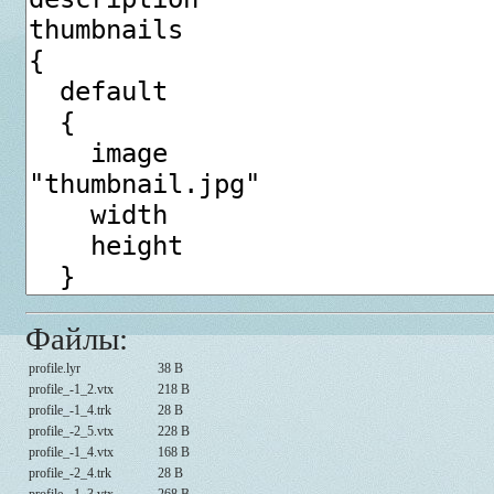
Файлы:
profile.lyr
38 B
profile_-1_2.vtx
218 B
profile_-1_4.trk
28 B
profile_-2_5.vtx
228 B
profile_-1_4.vtx
168 B
profile_-2_4.trk
28 B