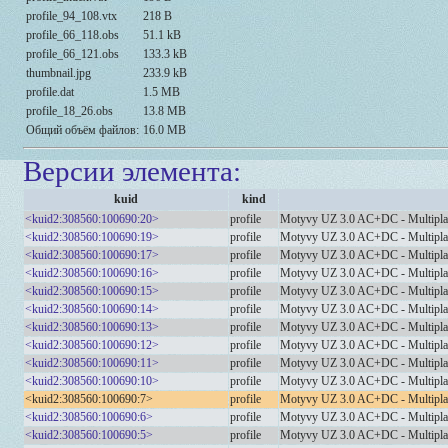
profile_94_108.vtx
218 B
profile_66_118.obs
51.1 kB
profile_66_121.obs
133.3 kB
thumbnail.jpg
233.9 kB
profile.dat
1.5 MB
profile_18_26.obs
13.8 MB
Общий объём файлов:
16.0 MB
Версии элемента:
kuid
kind
<kuid2:308560:100690:20>
profile
Motyvy UZ 3.0 AC+DC - Multipl
<kuid2:308560:100690:19>
profile
Motyvy UZ 3.0 AC+DC - Multipl
<kuid2:308560:100690:17>
profile
Motyvy UZ 3.0 AC+DC - Multipl
<kuid2:308560:100690:16>
profile
Motyvy UZ 3.0 AC+DC - Multipl
<kuid2:308560:100690:15>
profile
Motyvy UZ 3.0 AC+DC - Multipl
<kuid2:308560:100690:14>
profile
Motyvy UZ 3.0 AC+DC - Multipl
<kuid2:308560:100690:13>
profile
Motyvy UZ 3.0 AC+DC - Multipl
<kuid2:308560:100690:12>
profile
Motyvy UZ 3.0 AC+DC - Multipl
<kuid2:308560:100690:11>
profile
Motyvy UZ 3.0 AC+DC - Multipl
<kuid2:308560:100690:10>
profile
Motyvy UZ 3.0 AC+DC - Multipl
<kuid2:308560:100690:7>
profile
Motyvy UZ 3.0 AC+DC - Multipl
<kuid2:308560:100690:6>
profile
Motyvy UZ 3.0 AC+DC - Multipl
<kuid2:308560:100690:5>
profile
Motyvy UZ 3.0 AC+DC - Multipl