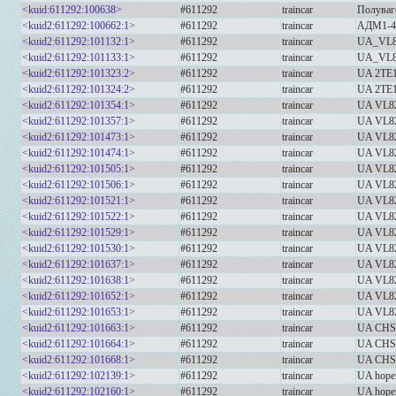
<kuid:611292:100638>
#611292
traincar
Полуваг
<kuid2:611292:100662:1>
#611292
traincar
АДМ1-4
<kuid2:611292:101132:1>
#611292
traincar
UA_VL8
<kuid2:611292:101133:1>
#611292
traincar
UA_VL8
<kuid2:611292:101323:2>
#611292
traincar
UA 2TE
<kuid2:611292:101324:2>
#611292
traincar
UA 2TE
<kuid2:611292:101354:1>
#611292
traincar
UA VL8
<kuid2:611292:101357:1>
#611292
traincar
UA VL8
<kuid2:611292:101473:1>
#611292
traincar
UA VL8
<kuid2:611292:101474:1>
#611292
traincar
UA VL8
<kuid2:611292:101505:1>
#611292
traincar
UA VL8
<kuid2:611292:101506:1>
#611292
traincar
UA VL8
<kuid2:611292:101521:1>
#611292
traincar
UA VL8
<kuid2:611292:101522:1>
#611292
traincar
UA VL8
<kuid2:611292:101529:1>
#611292
traincar
UA VL8
<kuid2:611292:101530:1>
#611292
traincar
UA VL8
<kuid2:611292:101637:1>
#611292
traincar
UA VL8
<kuid2:611292:101638:1>
#611292
traincar
UA VL8
<kuid2:611292:101652:1>
#611292
traincar
UA VL8
<kuid2:611292:101653:1>
#611292
traincar
UA VL8
<kuid2:611292:101663:1>
#611292
traincar
UA CHS
<kuid2:611292:101664:1>
#611292
traincar
UA CHS
<kuid2:611292:101668:1>
#611292
traincar
UA CHS
<kuid2:611292:102139:1>
#611292
traincar
UA hope
<kuid2:611292:102160:1>
#611292
traincar
UA hope