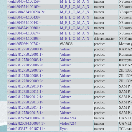
<kuid:804574:100159>
M_E_L_O_M_A_N
traincar
УЗ хопп
<kuid:804574:100169>
M_E_L_O_M_A_N
traincar
УЗ хопп
<kuid2:804574:100204:2>
M_E_L_O_M_A_N
traincar
УЗ крыт
<kuid:804574:100438>
M_E_L_O_M_A_N
traincar
УЗ полу
<kuid:804574:100442>
M_E_L_O_M_A_N
traincar
УЗ хопп
<kuid:804574:100661>
M_E_L_O_M_A_N
traincar
УЗ хопп
<kuid:804574:100674>
M_E_L_O_M_A_N
traincar
УЗ хопп
<kuid:804574:100893>
M_E_L_O_M_A_N
drivercharacter
УЗ Маши
<kuid:805036:100742>
#805036
product
Мешки у
<kuid2:812750:29000:1>
Volaner
product
KAMAZ e
<kuid2:812750:29001:1>
Volaner
product
Komatsu
<kuid2:812750:29003:1>
Volaner
product
инструм
<kuid2:812750:29006:2>
Volaner
product
KAMAZ 
<kuid2:812750:29007:2>
Volaner
product
ZIL 13
<kuid2:812750:29008:1>
Volaner
product
ZIL 130
<kuid2:812750:29009:2>
Volaner
product
ZIL 130
<kuid2:812750:29010:1>
Volaner
product
SAM P -
<kuid2:812750:29011:1>
Volaner
product
SAM P -
<kuid2:812750:29012:1>
Volaner
product
SAM P -
<kuid2:812750:29013:1>
Volaner
product
SAM P -
<kuid2:812750:29014:1>
Volaner
product
SAM P -
<kuid2:812750:29015:1>
Volaner
product
SAM P -
<kuid2:826694:100082:1>
vlados7214
traincar
UA VL1
<kuid2:826694:100084:1>
vlados7214
traincar
UA VL1
<kuid2:833171:10107:11>
Ilyon
traincar
TCL пла