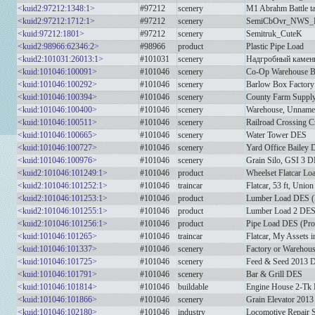
<kuid2:97212:1348:1>
#97212
scenery
M1 Abrahm Battle ta
<kuid2:97212:1712:1>
#97212
scenery
SemiCbOvr_NWS_E
<kuid:97212:1801>
#97212
scenery
Semitruk_CuteK
<kuid2:98966:62346:2>
#98966
product
Plastic Pipe Load
<kuid2:101031:26013:1>
#101031
scenery
Надгробный камен
<kuid:101046:100091>
#101046
scenery
Co-Op Warehouse B
<kuid:101046:100292>
#101046
scenery
Barlow Box Factor
<kuid:101046:100394>
#101046
scenery
County Farm Suppl
<kuid:101046:100400>
#101046
scenery
Warehouse, Unnam
<kuid:101046:100511>
#101046
scenery
Railroad Crossing C
<kuid:101046:100665>
#101046
scenery
Water Tower DES
<kuid:101046:100727>
#101046
scenery
Yard Office Bailey
<kuid:101046:100976>
#101046
scenery
Grain Silo, GSI 3 
<kuid2:101046:101249:1>
#101046
product
Wheelset Flatcar Lo
<kuid2:101046:101252:1>
#101046
traincar
Flatcar, 53 ft, Unio
<kuid2:101046:101253:1>
#101046
product
Lumber Load DES (
<kuid2:101046:101255:1>
#101046
product
Lumber Load 2 DES 
<kuid2:101046:101256:1>
#101046
product
Pipe Load DES (Pro
<kuid:101046:101265>
#101046
traincar
Flatcar, My Assets 
<kuid:101046:101337>
#101046
scenery
Factory or Warehou
<kuid:101046:101725>
#101046
scenery
Feed & Seed 2013 
<kuid:101046:101791>
#101046
scenery
Bar & Grill DES
<kuid:101046:101814>
#101046
buildable
Engine House 2-Tk
<kuid:101046:101866>
#101046
scenery
Grain Elevator 201
<kuid:101046:102180>
#101046
industry
Locomotive Repair