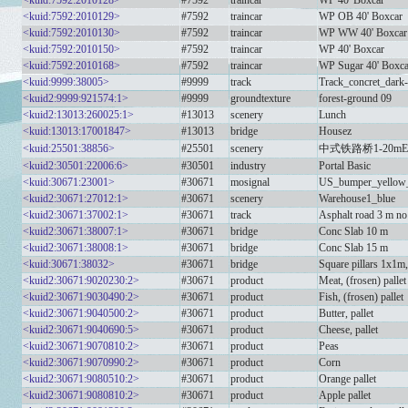
<kuid:7592:2010128>
#7592
traincar
WP 40' Boxcar
<kuid:7592:2010129>
#7592
traincar
WP OB 40' Boxcar
<kuid:7592:2010130>
#7592
traincar
WP WW 40' Boxcar
<kuid:7592:2010150>
#7592
traincar
WP 40' Boxcar
<kuid:7592:2010168>
#7592
traincar
WP Sugar 40' Boxca
<kuid:9999:38005>
#9999
track
Track_concret_dark-
<kuid2:9999:921574:1>
#9999
groundtexture
forest-ground 09
<kuid2:13013:260025:1>
#13013
scenery
Lunch
<kuid:13013:17001847>
#13013
bridge
Housez
<kuid:25501:38856>
#25501
scenery
中式铁路桥1-20mE
<kuid2:30501:22006:6>
#30501
industry
Portal Basic
<kuid:30671:23001>
#30671
mosignal
US_bumper_yellow
<kuid2:30671:27012:1>
#30671
scenery
Warehouse1_blue
<kuid2:30671:37002:1>
#30671
track
Asphalt road 3 m no 
<kuid2:30671:38007:1>
#30671
bridge
Conc Slab 10 m
<kuid2:30671:38008:1>
#30671
bridge
Conc Slab 15 m
<kuid:30671:38032>
#30671
bridge
Square pillars 1x1m
<kuid2:30671:9020230:2>
#30671
product
Meat, (frosen) pallet
<kuid2:30671:9030490:2>
#30671
product
Fish, (frosen) pallet
<kuid2:30671:9040500:2>
#30671
product
Butter, pallet
<kuid2:30671:9040690:5>
#30671
product
Cheese, pallet
<kuid2:30671:9070810:2>
#30671
product
Peas
<kuid2:30671:9070990:2>
#30671
product
Corn
<kuid2:30671:9080510:2>
#30671
product
Orange pallet
<kuid2:30671:9080810:2>
#30671
product
Apple pallet