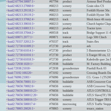
<kuid2:67794:50007:1>
#67794
product
Armour Beef Produc
<kuid2:68213:27068:6>
#68213
scenery
Grain silos CS
<kuid2:68213:29118:2>
#68213
scenery
Forklift Hyster 50a
<kuid2:68213:29119:2>
#68213
scenery
Forklift Hyster 50b
<kuid2:68213:37062:4>
#68213
track
Mesh fence 4ft rusty
<kuid2:68213:39010:3>
#68213
scenery
Church baptist Cliqu
<kuid2:68213:60013:1>
#68213
product
Tractor tyres
<kuid2:69518:37044:2>
#69518
track
Bridge Support 11 
<kuid2:69871:2077:1>
#69871
traincar
Logs 50ft Clinch
<kuid2:70337:32012:3>
#70337
track
Stairs-flex
<kuid2:72730:61009:2>
#72730
product
ash
<kuid2:72730:61014:1>
#72730
product
5 Baumstaemme 12
<kuid2:72730:61016:1>
#72730
product
I-Traeger 60 cm, 12
<kuid2:72730:61018:3>
#72730
product
Kabelrolle quer 2m
<kuid2:72938:1020:1>
#72938
buildable
M: Factory Building
<kuid:72938:21018>
#72938
groundtexture
Pinehill Rock 03
<kuid:73192:100220>
#73192
scenery
Crossing Boards D
<kuid:76096:21001>
#76096
groundtexture
CG: Grass 1 (TS20
<kuid2:76656:70001:11>
#76656
buildable
ASB Crossover Cont
<kuid2:76656:70002:6>
#76656
scenery
ASB Crossover Trig
<kuid2:76656:500010:23>
#76656
buildable
ATLS CONTROLLE
<kuid2:76656:500012:20>
#76656
buildable
ATLS Slave(TF) T
<kuid2:76656:500016:15>
#76656
scenery
ATLS Trigger TRS
<kuid2:76656:500017:4>
#76656
mocrossing
ATLS Traffic Stopp
<kuid2:78865:26026:1>
#78865
scenery
texaco_station