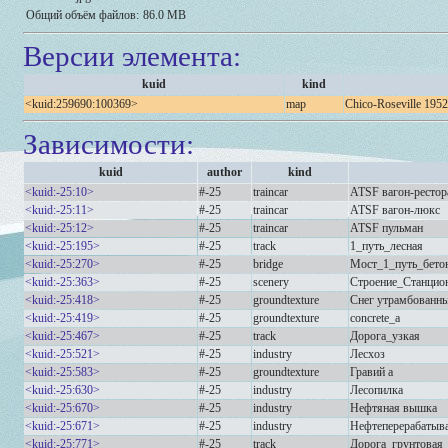
Общий объём файлов:
86.0 MB
Версии элемента:
kuid
kind
<kuid:259690:100369>
map
Chico-Roseville 1952
Зависимости:
kuid
author
kind
<kuid:-25:10>
#-25
traincar
ATSF вагон-рестор
<kuid:-25:11>
#-25
traincar
ATSF вагон-люкс
<kuid:-25:12>
#-25
traincar
ATSF пульман
<kuid:-25:195>
#-25
track
1_путь_лесная
<kuid:-25:270>
#-25
bridge
Мост_1_путь_бето
<kuid:-25:363>
#-25
scenery
Строение_Станцио
<kuid:-25:418>
#-25
groundtexture
Снег утрамбованн
<kuid:-25:419>
#-25
groundtexture
concrete_a
<kuid:-25:467>
#-25
track
Дорога_узкая
<kuid:-25:521>
#-25
industry
Лесхоз
<kuid:-25:583>
#-25
groundtexture
Гравий а
<kuid:-25:630>
#-25
industry
Лесопилка
<kuid:-25:670>
#-25
industry
Нефтяная вышка
<kuid:-25:671>
#-25
industry
Нефтеперерабатыв
<kuid:-25:771>
#-25
track
Дорога_грунтовая