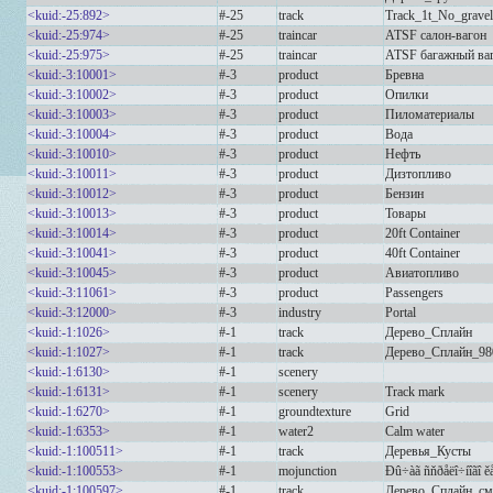
<kuid:-25:892>
#-25
track
Track_1t_No_gravel
<kuid:-25:974>
#-25
traincar
ATSF салон-вагон
<kuid:-25:975>
#-25
traincar
ATSF багажный ва
<kuid:-3:10001>
#-3
product
Бревна
<kuid:-3:10002>
#-3
product
Опилки
<kuid:-3:10003>
#-3
product
Пиломатериалы
<kuid:-3:10004>
#-3
product
Вода
<kuid:-3:10010>
#-3
product
Нефть
<kuid:-3:10011>
#-3
product
Дизтопливо
<kuid:-3:10012>
#-3
product
Бензин
<kuid:-3:10013>
#-3
product
Товары
<kuid:-3:10014>
#-3
product
20ft Container
<kuid:-3:10041>
#-3
product
40ft Container
<kuid:-3:10045>
#-3
product
Авиатопливо
<kuid:-3:11061>
#-3
product
Passengers
<kuid:-3:12000>
#-3
industry
Portal
<kuid:-1:1026>
#-1
track
Дерево_Сплайн
<kuid:-1:1027>
#-1
track
Дерево_Сплайн_98
<kuid:-1:6130>
#-1
scenery
<kuid:-1:6131>
#-1
scenery
Track mark
<kuid:-1:6270>
#-1
groundtexture
Grid
<kuid:-1:6353>
#-1
water2
Calm water
<kuid:-1:100511>
#-1
track
Деревья_Кусты
<kuid:-1:100553>
#-1
mojunction
Ðû÷àã ñňðåëî÷íîãî ě
<kuid:-1:100597>
#-1
track
Дерево_Сплайн_с