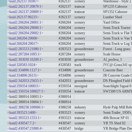
<kuid:262137:10307>
#262137
scenery
Warehouse - Style 2
<kuid2:262137:20879:1>
#262137
traincar
SP1235 Caboose
<kuid2:262137:20889:1>
#262137
traincar
SP1352 Caboose
<kuid:262137:90235>
#262137
scenery
Lumber Shed
<kuid2:266204:28001:1>
#266204
scenery
Yard Office
<kuid2:266204:29000:1>
#266204
scenery
Semi-Truck Tractor
<kuid2:266204:29002:1>
#266204
scenery
Semi-Truck w Flat T
<kuid:266204:29008>
#266204
scenery
Semi-Truck w Van T
<kuid:266204:29017>
#266204
scenery
Semi-Truck w Log T
<kuid2:283523:21080:1>
#283523
groundtexture
Forest - Long grass 
<kuid2:287284:1095:1>
#287284
scenery
Scale House
<kuid2:303030:10200:1>
#303030
groundtexture
Al_pochva_1
<kuid:328583:1024>
#328583
track
JVC@-Grass341 spl
<kuid2:334896:1127:1>
#334896
groundtexture
Concrete Bare
<kuid:334896:26151>
#334896
scenery
JR Concrete Grade 
<kuid2:342053:25655:1>
#342053
groundtexture
DS Ploughed Field 
<kuid:359354:100011>
#359354
mosignal
Searchlight Signal 0
<kuid2:359354:100027:1>
#359354
traincar
SW1500 US ARMY
<kuid2:386914:10003:1>
#386914
<kuid2:386914:10004:1>
#386914
<kuid2:388258:100066:1>
#388258
industry
Hyde Pulp Mill Reb
<kuid:393523:1400>
#393523
scenery
Semi-Trailer_1950'
<kuid2:393523:1553:1>
#393523
traincar
40ft Boxcar SP 01
<kuid2:430547:7:2>
#430547
scenery
YR TS Shed 02
<kuid2:430547:21000:4>
#430547
bridge
YR Bridge Plate De