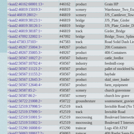
<kuid2:46162:60001:13>
#46162
product
Grain HP
<kuid2:46819:15019:3>
#46819
scenery
Warehouse_Two_Exi
<kuid:46819:28012>
#46819
scenery
JJS_Cantilever_To
<kuid2:46819:38123:1>
#46819
bridge
JJS_Plate_Girder
<kuid2:46819:38126:1>
#46819
bridge
JJS_Plate_Girder_D
<kuid2:46819:38187:1>
#46819
track
Girder_Bridge
<kuid2:47092:32002:1>
#47092
bridge
Bridge_Truss_Splin
<kuid:47583:37103>
#47583
track
Road Solid Dash Li
<kuid2:49267:35004:3>
#49267
product
20ft Containers
<kuid2:49267:35005:3>
#49267
product
40ft Containers
<kuid2:50567:10027:2>
#50567
Industry
cattle_feedlot
<kuid2:50567:10702:4>
#50567
industry
feedmill-coop
<kuid2:50567:11121:2>
#50567
product
pallet of stockfeed b
<kuid2:50567:11155:2>
#50567
product
haybale
<kuid2:50567:12645:3>
#50567
product
skid_steer_loader
<kuid2:50567:12646:4>
#50567
product
farm_equipment
<kuid2:50587:85:2>
#50587
scenery
church gravestone
<kuid2:50587:86:2>
#50587
scenery
church low grave
<kuid2:50722:21008:2>
#50722
groundtexture
soutenement_gravier
<kuid2:52519:37998:5>
#52519
track
Invisible Road (No T
<kuid2:52519:37999:5>
#52519
track
Invisible Road
<kuid2:52519:51001:5>
#52519
mocrossing
Boulevard Intersecti
<kuid2:52519:51002:5>
#52519
mocrossing
Boulevard T Intersec
<kuid2:55290:16008:6>
#55290
traincar
Logs 45ft ATSF
<kuid2:56063:100617:2>
#56063
traincar
40ft Reefer Santa Fe