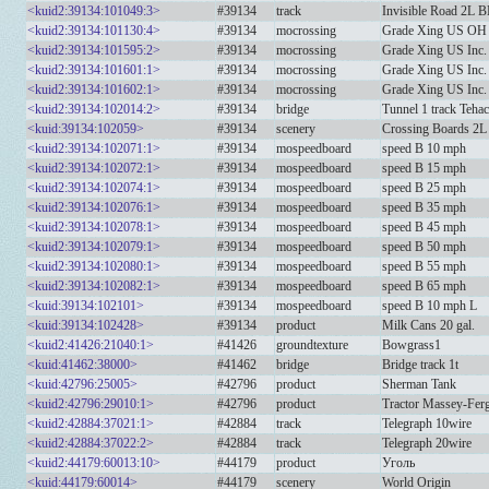
<kuid2:39134:101049:3>
#39134
track
Invisible Road 2L
<kuid2:39134:101130:4>
#39134
mocrossing
Grade Xing US OH 
<kuid2:39134:101595:2>
#39134
mocrossing
Grade Xing US Inc.
<kuid2:39134:101601:1>
#39134
mocrossing
Grade Xing US Inc.
<kuid2:39134:101602:1>
#39134
mocrossing
Grade Xing US Inc.
<kuid2:39134:102014:2>
#39134
bridge
Tunnel 1 track Teha
<kuid:39134:102059>
#39134
scenery
Crossing Boards 2L
<kuid2:39134:102071:1>
#39134
mospeedboard
speed B 10 mph
<kuid2:39134:102072:1>
#39134
mospeedboard
speed B 15 mph
<kuid2:39134:102074:1>
#39134
mospeedboard
speed B 25 mph
<kuid2:39134:102076:1>
#39134
mospeedboard
speed B 35 mph
<kuid2:39134:102078:1>
#39134
mospeedboard
speed B 45 mph
<kuid2:39134:102079:1>
#39134
mospeedboard
speed B 50 mph
<kuid2:39134:102080:1>
#39134
mospeedboard
speed B 55 mph
<kuid2:39134:102082:1>
#39134
mospeedboard
speed B 65 mph
<kuid:39134:102101>
#39134
mospeedboard
speed B 10 mph L
<kuid:39134:102428>
#39134
product
Milk Cans 20 gal.
<kuid2:41426:21040:1>
#41426
groundtexture
Bowgrass1
<kuid:41462:38000>
#41462
bridge
Bridge track 1t
<kuid:42796:25005>
#42796
product
Sherman Tank
<kuid2:42796:29010:1>
#42796
product
Tractor Massey-Fer
<kuid2:42884:37021:1>
#42884
track
Telegraph 10wire
<kuid2:42884:37022:2>
#42884
track
Telegraph 20wire
<kuid2:44179:60013:10>
#44179
product
Уголь
<kuid:44179:60014>
#44179
scenery
World Origin