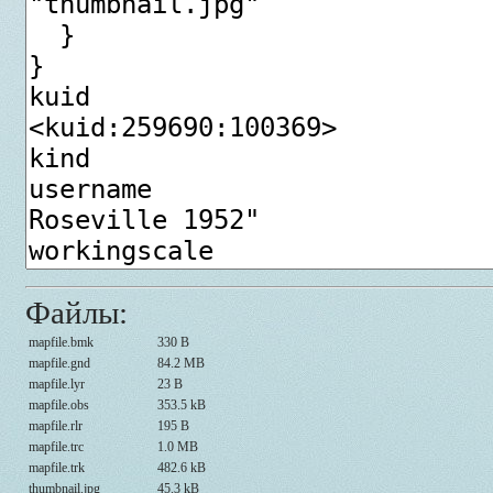
Файлы:
mapfile.bmk
330 B
mapfile.gnd
84.2 MB
mapfile.lyr
23 B
mapfile.obs
353.5 kB
mapfile.rlr
195 B
mapfile.trc
1.0 MB
mapfile.trk
482.6 kB
thumbnail.jpg
45.3 kB