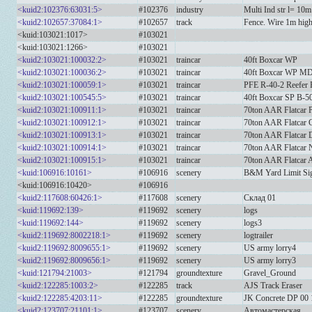
<kuid2:102376:63031:5>
#102376
industry
Multi Ind str l= 1
<kuid2:102657:37084:1>
#102657
track
Fence. Wire 1m hig
<kuid:103021:1017>
#103021
<kuid:103021:1266>
#103021
<kuid2:103021:100032:2>
#103021
traincar
40ft Boxcar WP
<kuid2:103021:100036:2>
#103021
traincar
40ft Boxcar WP M
<kuid2:103021:100059:1>
#103021
traincar
PFE R-40-2 Reefer 
<kuid2:103021:100545:5>
#103021
traincar
40ft Boxcar SP B-5
<kuid2:103021:100911:1>
#103021
traincar
70ton AAR Flatcar
<kuid2:103021:100912:1>
#103021
traincar
70ton AAR Flatcar
<kuid2:103021:100913:1>
#103021
traincar
70ton AAR Flatcar
<kuid2:103021:100914:1>
#103021
traincar
70ton AAR Flatcar
<kuid2:103021:100915:1>
#103021
traincar
70ton AAR Flatcar
<kuid:106916:10161>
#106916
scenery
B&M Yard Limit Si
<kuid:106916:10420>
#106916
<kuid2:117608:60426:1>
#117608
scenery
Склад 01
<kuid:119692:139>
#119692
scenery
logs
<kuid:119692:144>
#119692
scenery
logs3
<kuid2:119692:8002218:1>
#119692
scenery
logtrailer
<kuid2:119692:8009655:1>
#119692
scenery
US army lorry4
<kuid2:119692:8009656:1>
#119692
scenery
US army lorry3
<kuid:121794:21003>
#121794
groundtexture
Gravel_Ground
<kuid2:122285:1003:2>
#122285
track
AJS Track Eraser
<kuid2:122285:4203:11>
#122285
groundtexture
JK Concrete DP 00 
<kuid2:123707:21101:1>
#123707
scenery
Автомастерская