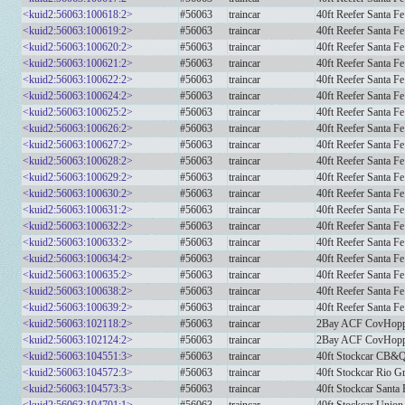
<kuid2:56063:100618:2>
#56063
traincar
40ft Reefer Santa Fe
<kuid2:56063:100619:2>
#56063
traincar
40ft Reefer Santa F
<kuid2:56063:100620:2>
#56063
traincar
40ft Reefer Santa Fe
<kuid2:56063:100621:2>
#56063
traincar
40ft Reefer Santa Fe
<kuid2:56063:100622:2>
#56063
traincar
40ft Reefer Santa F
<kuid2:56063:100624:2>
#56063
traincar
40ft Reefer Santa Fe
<kuid2:56063:100625:2>
#56063
traincar
40ft Reefer Santa Fe
<kuid2:56063:100626:2>
#56063
traincar
40ft Reefer Santa F
<kuid2:56063:100627:2>
#56063
traincar
40ft Reefer Santa 
<kuid2:56063:100628:2>
#56063
traincar
40ft Reefer Santa Fe
<kuid2:56063:100629:2>
#56063
traincar
40ft Reefer Santa Fe
<kuid2:56063:100630:2>
#56063
traincar
40ft Reefer Santa F
<kuid2:56063:100631:2>
#56063
traincar
40ft Reefer Santa Fe
<kuid2:56063:100632:2>
#56063
traincar
40ft Reefer Santa Fe
<kuid2:56063:100633:2>
#56063
traincar
40ft Reefer Santa F
<kuid2:56063:100634:2>
#56063
traincar
40ft Reefer Santa F
<kuid2:56063:100635:2>
#56063
traincar
40ft Reefer Santa Fe
<kuid2:56063:100638:2>
#56063
traincar
40ft Reefer Santa F
<kuid2:56063:100639:2>
#56063
traincar
40ft Reefer Santa F
<kuid2:56063:102118:2>
#56063
traincar
2Bay ACF CovHopper
<kuid2:56063:102124:2>
#56063
traincar
2Bay ACF CovHoppe
<kuid2:56063:104551:3>
#56063
traincar
40ft Stockcar CB&
<kuid2:56063:104572:3>
#56063
traincar
40ft Stockcar Rio G
<kuid2:56063:104573:3>
#56063
traincar
40ft Stockcar Santa 