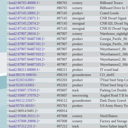
<kuid2:86765:40006:1>
#86765
scenery
Billboard Texaco
<kuid:86765:40019>
#86765
scenery
Billboard Drive In T
<kuid2:87145:10001:2>
#87145
product
Crated Goods
<kuid2:87145:23071:1>
#87145
mosignal
CNR Dwarf Signal
<kuid2:87145:23074:2>
#87145
mosignal
CNR 02L Dwarf Sig
<kuid2:87145:23076:2>
#87145
mosignal
CNR 02 Dwarf Sign
<kuid2:87907:26016:1>
#87907
scenery
Warehouse_nightligh
<kuid2:87907:94407100:2>
#87907
product
Georgia_Pacific_8ft
<kuid2:87907:94407101:2>
#87907
product
Georgia_Pacific_16f
<kuid2:87907:94407102:2>
#87907
product
Weyerhaeuser1_8ft
<kuid2:87907:94407103:2>
#87907
product
Weyerhaeuser1_16ft
<kuid2:87907:94407104:2>
#87907
product
Weyerhaeuser2_8ft
<kuid2:87907:94407105:2>
#87907
product
Weyerhaeuser2_16ft
<kuid2:88211:60000:1>
#88211
product
IT wood load
<kuid:89219:100016>
#89219
groundtexture
CO_dirt01
<kuid:92263:62001>
#92263
product
TYind Steel Strip Co
<kuid:92263:62002>
#92263
product
TYind Steel Strip C
<kuid2:93607:37019:2>
#93607
track
Parking Lot Double
<kuid2:93607:37079:2>
#93607
mocrossing
Angled Road T B Int
<kuid:94112:21017>
#94112
groundtexture
Dark Dusty Gravel
<kuid:95761:60101>
#95761
product
US Army Heavy Tr
<kuid2:96914:9491:2>
#96914
<kuid2:97008:29311:3>
#97008
scenery
Shed1Baines
<kuid2:97008:29898:2>
#97008
scenery
Factory and Storag
<kuid2:97212:231:1>
#97212
track
forest Spline largeX