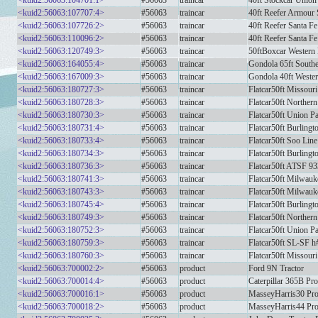
<kuid2:56063:104701:1>
#56063
traincar
40ft Stockcar Union
<kuid2:56063:107707:4>
#56063
traincar
40ft Reefer Armour
<kuid2:56063:107726:2>
#56063
traincar
40ft Reefer Santa F
<kuid2:56063:110096:2>
#56063
traincar
40ft Reefer Santa F
<kuid2:56063:120749:3>
#56063
traincar
50ftBoxcar Western 
<kuid2:56063:164055:4>
#56063
traincar
Gondola 65ft Southe
<kuid2:56063:167009:3>
#56063
traincar
Gondola 40ft Wester
<kuid2:56063:180727:3>
#56063
traincar
Flatcar50ft Missouri
<kuid2:56063:180728:3>
#56063
traincar
Flatcar50ft Northern
<kuid2:56063:180730:3>
#56063
traincar
Flatcar50ft Union P
<kuid2:56063:180731:4>
#56063
traincar
Flatcar50ft Burling
<kuid2:56063:180733:4>
#56063
traincar
Flatcar50ft Soo Lin
<kuid2:56063:180734:3>
#56063
traincar
Flatcar50ft Burling
<kuid2:56063:180736:3>
#56063
traincar
Flatcar50ft ATSF 9
<kuid2:56063:180741:3>
#56063
traincar
Flatcar50ft Milwauk
<kuid2:56063:180743:3>
#56063
traincar
Flatcar50ft Milwauk
<kuid2:56063:180745:4>
#56063
traincar
Flatcar50ft Burlingt
<kuid2:56063:180749:3>
#56063
traincar
Flatcar50ft Northern
<kuid2:56063:180752:3>
#56063
traincar
Flatcar50ft Union P
<kuid2:56063:180759:3>
#56063
traincar
Flatcar50ft SL-SF h
<kuid2:56063:180760:3>
#56063
traincar
Flatcar50ft Missouri
<kuid2:56063:700002:2>
#56063
product
Ford 9N Tractor
<kuid2:56063:700014:4>
#56063
product
Caterpillar 365B Pr
<kuid2:56063:700016:1>
#56063
product
MasseyHarris30 Pro
<kuid2:56063:700018:2>
#56063
product
MasseyHarris44 Pro