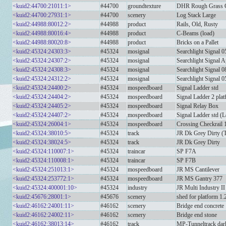
<kuid2:44700:21011:1>
#44700
groundtexture
DHR Rough Grass 
<kuid2:44700:27931:1>
#44700
scenery
Log Stack Large
<kuid2:44988:80012:2>
#44988
product
Rails, Old, Rusty
<kuid2:44988:80016:4>
#44988
product
C-Beams (load)
<kuid2:44988:80020:8>
#44988
product
Bricks on a Pallet
<kuid2:45324:24303:3>
#45324
mosignal
Searchlight Signal 0
<kuid2:45324:24307:2>
#45324
mosignal
Searchlight Signal 
<kuid2:45324:24308:3>
#45324
mosignal
Searchlight Signal 0
<kuid2:45324:24312:2>
#45324
mosignal
Searchlight Signal 0
<kuid2:45324:24400:2>
#45324
mospeedboard
Signal Ladder std
<kuid2:45324:24404:2>
#45324
mospeedboard
Signal Ladder 2 pla
<kuid2:45324:24405:2>
#45324
mospeedboard
Signal Relay Box
<kuid2:45324:24407:2>
#45324
mospeedboard
Signal Ladder std (L
<kuid2:45324:26004:1>
#45324
mospeedboard
Crossing Checkrail 
<kuid2:45324:38010:5>
#45324
track
JR Dk Grey Dirty (T
<kuid2:45324:38024:5>
#45324
track
JR Dk Grey Dirty
<kuid2:45324:110007:1>
#45324
traincar
SP F7A
<kuid2:45324:110008:1>
#45324
traincar
SP F7B
<kuid2:45324:251013:1>
#45324
mospeedboard
JR MS Cantilever
<kuid2:45324:253772:1>
#45324
mospeedboard
JR MS Gantry 377
<kuid2:45324:400001:10>
#45324
industry
JR Multi Industry II
<kuid2:45676:28001:1>
#45676
scenery
shed for platform 1.
<kuid2:46162:24001:11>
#46162
scenery
Bridge end concrete
<kuid2:46162:24002:11>
#46162
scenery
Bridge end stone
<kuid2:46162:38013:14>
#46162
track
MP-Tunneltrack dar