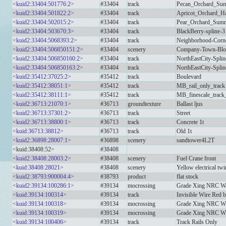
<kuid2:33404:501776:2>
#33404
track
Pecan_Orchard_Sum
<kuid2:33404:501822:2>
#33404
track
Apricot_Orchard_Ha
<kuid2:33404:502015:2>
#33404
track
Pear_Orchard_Summ
<kuid2:33404:503670:3>
#33404
track
BlackBerry-spline-3
<kuid2:33404:5068393:2>
#33404
track
Neighborhood-Corne
<kuid2:33404:506850151:2>
#33404
scenery
Company-Town-Blo
<kuid2:33404:506850160:2>
#33404
track
NorthEastCity-Spli
<kuid2:33404:506850163:2>
#33404
track
NorthEastCity-Spli
<kuid2:35412:37025:2>
#35412
track
Boulevard
<kuid2:35412:38051:1>
#35412
track
MB_rail_only_track
<kuid2:35412:38111:1>
#35412
track
MB_finescale_track_
<kuid2:36713:21070:1>
#36713
groundtexture
Ballast ljus
<kuid2:36713:37301:2>
#36713
track
Street
<kuid2:36713:38800:1>
#36713
track
Concrete 1t
<kuid:36713:38812>
#36713
track
Old 1t
<kuid2:36898:28007:1>
#36898
scenery
sandtower4L2T
<kuid:38408:52>
#38408
<kuid2:38408:28003:2>
#38408
scenery
Fuel Crane front
<kuid:38408:28021>
#38408
scenery
Yellow electrical tw
<kuid2:38793:900004:4>
#38793
product
flat stock
<kuid2:39134:100286:1>
#39134
mocrossing
Grade Xing NRC Wa
<kuid:39134:100314>
#39134
track
Invisible Wire Red 
<kuid:39134:100318>
#39134
mocrossing
Grade Xing NRC W
<kuid:39134:100319>
#39134
mocrossing
Grade Xing NRC Wi
<kuid:39134:100406>
#39134
track
Track Rails Only