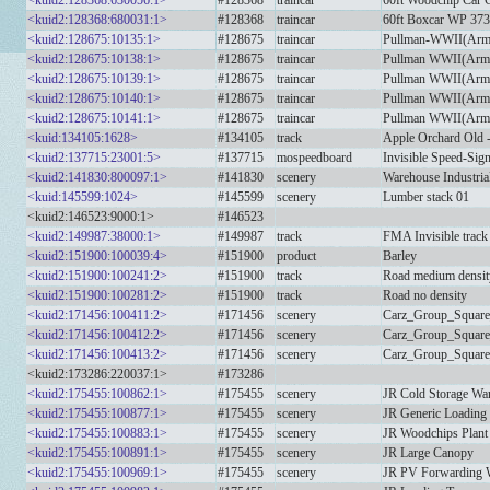
<kuid2:128368:630056:1>
#128368
traincar
60ft Woodchip Car
<kuid2:128368:680031:1>
#128368
traincar
60ft Boxcar WP 37
<kuid2:128675:10135:1>
#128675
traincar
Pullman-WWII(Army
<kuid2:128675:10138:1>
#128675
traincar
Pullman WWII(Army
<kuid2:128675:10139:1>
#128675
traincar
Pullman WWII(Army
<kuid2:128675:10140:1>
#128675
traincar
Pullman WWII(Arm
<kuid2:128675:10141:1>
#128675
traincar
Pullman WWII(Army
<kuid:134105:1628>
#134105
track
Apple Orchard Old -
<kuid2:137715:23001:5>
#137715
mospeedboard
Invisible Speed-Sig
<kuid2:141830:800097:1>
#141830
scenery
Warehouse Industria
<kuid:145599:1024>
#145599
scenery
Lumber stack 01
<kuid2:146523:9000:1>
#146523
<kuid2:149987:38000:1>
#149987
track
FMA Invisible track
<kuid2:151900:100039:4>
#151900
product
Barley
<kuid2:151900:100241:2>
#151900
track
Road medium densit
<kuid2:151900:100281:2>
#151900
track
Road no density
<kuid2:171456:100411:2>
#171456
scenery
Carz_Group_Squar
<kuid2:171456:100412:2>
#171456
scenery
Carz_Group_Squar
<kuid2:171456:100413:2>
#171456
scenery
Carz_Group_Squar
<kuid2:173286:220037:1>
#173286
<kuid2:175455:100862:1>
#175455
scenery
JR Cold Storage Wa
<kuid2:175455:100877:1>
#175455
scenery
JR Generic Loading
<kuid2:175455:100883:1>
#175455
scenery
JR Woodchips Plant
<kuid2:175455:100891:1>
#175455
scenery
JR Large Canopy
<kuid2:175455:100969:1>
#175455
scenery
JR PV Forwarding 