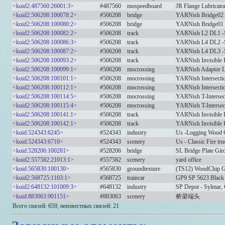
<kuid2:487560:26001:3>
#487560
mospeedboard
JR Flange Lubricato
<kuid2:506208:100078:2>
#506208
bridge
YARNish Bridge02 
<kuid2:506208:100080:2>
#506208
bridge
YARNish Bridge01 
<kuid2:506208:100082:2>
#506208
track
YARNish L2 DL1 -S
<kuid2:506208:100086:3>
#506208
track
YARNish L4 DL2 -S
<kuid2:506208:100087:2>
#506208
track
YARNish L4 DL3 -S
<kuid2:506208:100093:2>
#506208
track
YARNish Invisible R
<kuid2:506208:100099:1>
#506208
mocrossing
YARNish Adaptor L
<kuid2:506208:100101:1>
#506208
mocrossing
YARNish Intersecti
<kuid2:506208:100112:1>
#506208
mocrossing
YARNish Intersecti
<kuid2:506208:100114:5>
#506208
mocrossing
YARNish T-Intersec
<kuid2:506208:100115:4>
#506208
mocrossing
YARNish T-Intersec
<kuid2:506208:100141:1>
#506208
track
YARNish Invisible 
<kuid2:506208:100142:1>
#506208
track
YARNish Invisible 
<kuid:524343:6245>
#524343
industry
Us -Logging Wood C
<kuid:524343:6710>
#524343
scenery
Us - Classic Fire tr
<kuid:528206:100281>
#528206
bridge
SL Bridge Plate Gir
<kuid2:557582:21013:1>
#557582
scenery
yard office
<kuid:565830:100130>
#565830
groundtexture
(TS12) WoodChip 
<kuid2:568725:1103:1>
#568725
traincar
GP9 SP 5623 Blac
<kuid2:648132:101009:3>
#648132
industry
SP Depot - Sylmar,
<kuid:883063:901151>
#883063
scenery
桥梁端头
Всего связей: 659, неизвестных связей: 21