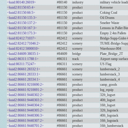
<kuid:80140:26019>
#80140
industry
military vehicle loa
<kuid2:81150:65:4>
#81150
product
Kerosene
<kuid2:81150:66:5>
#81150
product
Coking Coal
<kuid2:81150:135:3>
#81150
product
Oil Drums
<kuid2:81150:137:2>
#81150
product
Smelter Waste
<kuid2:81150:167:3>
#81150
product
Lemons in Pallet Bi
<kuid2:81150:175:3>
#81150
product
Empty 2.4m Pallets
<kuid:82412:71037>
#82412
scenery
Bridge-Supp-Gider-
<kuid2:82412:71046:2>
#82412
scenery
TUME-Bridge-Supp
<kuid:82412:5000010>
#82412
scenery
Warehouse-004
<kuid2:84609:38035:1>
#84609
bridge
Plate_Bridge_2T
<kuid2:86311:1788:1>
#86311
track
Airport ramp surfa
<kuid:86311:75247>
#86311
scenery
US Flag
<kuid2:86661:28332:1>
#86661
scenery
lumberstack_2
<kuid2:86661:28333:1>
#86661
scenery
lumberstack_3
<kuid2:86661:28334:1>
#86661
scenery
lumberstack_4
<kuid2:86661:9210690:2>
#86661
product
camp_goods
<kuid2:86661:9210691:2>
#86661
product
log_equip
<kuid2:86661:9440302:2>
#86661
product
32ft_logset
<kuid2:86661:9440303:2>
#86661
product
40ft_logset
<kuid2:86661:9440304:2>
#86661
product
16ft_logset
<kuid2:86661:9440305:2>
#86661
product
32ft_logstack
<kuid2:86661:9440306:3>
#86661
product
40ft_logstack
<kuid2:86661:9440307:2>
#86661
product
16ft_logstack
<kuid2:86661:9440701:2>
#86661
product
16ft_lumberstack