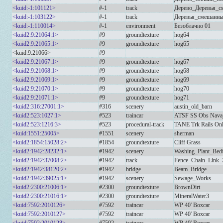
<kuid:-1:101121>
#-1
track
Дерево_Деревья_с
<kuid:-1:103122>
#-1
track
Деревья_смешанны
<kuid:-1:110014>
#-1
environment
Безоблачно 01
<kuid2:9:21064:1>
#9
groundtexture
hog64
<kuid2:9:21065:1>
#9
groundtexture
hog65
<kuid:9:21066>
#9
<kuid2:9:21067:1>
#9
groundtexture
hog67
<kuid2:9:21068:1>
#9
groundtexture
hog68
<kuid2:9:21069:1>
#9
groundtexture
hog69
<kuid2:9:21070:1>
#9
groundtexture
hog70
<kuid2:9:21071:1>
#9
groundtexture
hog71
<kuid2:316:27001:1>
#316
scenery
austin_old_barn
<kuid2:523:1027:1>
#523
traincar
ATSF SS Obs Nava
<kuid2:523:1216:3>
#523
procedural-track
TANE Trk Rails On
<kuid:1551:25005>
#1551
scenery
sherman
<kuid2:1854:15028:2>
#1854
groundtexture
Cliff Grass
<kuid2:1942:28232:1>
#1942
scenery
Washing_Plant_Bed
<kuid2:1942:37008:2>
#1942
track
Fence_Chain_Link_
<kuid2:1942:38120:2>
#1942
bridge
Beam_Bridge
<kuid2:1942:39025:1>
#1942
scenery
Sewage_Works
<kuid2:2300:21006:1>
#2300
groundtexture
BrownDirt
<kuid2:2300:21016:1>
#2300
groundtexture
MineralWater3
<kuid:7592:2010126>
#7592
traincar
WP 40' Boxcar
<kuid:7592:2010127>
#7592
traincar
WP 40' Boxcar