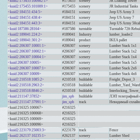
<kuid2:175455:100982:1>
#175455
scenery
JR Loading Tower
<kuid2:175455:101009:1>
#175455
scenery
JR Industrial Tanks
<kuid2:184151:434:5>
#184151
scenery
Jeep US Army 3
<kuid2:184151:438:4>
#184151
scenery
Jeep US Army 7
<kuid2:184151:443:3>
#184151
scenery
Jeep US Army 50c
<kuid:187586:28164>
#187586
turntable
Turntable 72ft Rebui
<kuid2:189041:224:2>
#189041
Industry
lumber_loader2
<kuid2:189041:301:2>
#189041
product
IKEA pallet
<kuid2:206307:10001:1>
#206307
scenery
Lumber Stack 1x1
<kuid2:206307:10002:1>
#206307
scenery
Lumber Stack 1x2
<kuid2:206307:10004:1>
#206307
scenery
Lumber Stack 1x4
<kuid:206307:10005>
#206307
scenery
Lumber Stack 1x5
<kuid2:206307:10007:1>
#206307
scenery
Lumber Stack 2x6
<kuid:206307:10009>
#206307
scenery
Lumber Stack 4x6
<kuid2:210518:1085:2>
#210518
buildable
Freight_Depot_3
<kuid2:210518:2963:2>
#210518
buildable
Lumber_Yard_Ware
<kuid2:210518:8846:2>
#210518
buildable
Interlocking_Tower
<kuid:211147:37852>
jim_spb
buildable
ЛЭП телеграфный с
<kuid2:211147:37991:1>
jim_spb
track
Невидимый сплайн
<kuid:216325:100067>
#216325
<kuid:216325:100068>
#216325
<kuid:216325:100069>
#216325
<kuid:216325:100096>
#216325
<kuid2:223179:25003:3>
#223179
track
Fence
<kuid2:262137:10235:1>
#262137
scenery
Lumber Shed