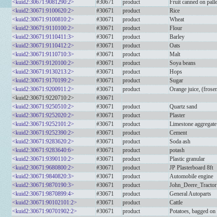
<kuid2:30671:9081290:2>
#30671
product
Fruit canned on palle
<kuid2:30671:9100620:2>
#30671
product
Rice
<kuid2:30671:9100810:2>
#30671
product
Wheat
<kuid2:30671:9110100:2>
#30671
product
Flour
<kuid2:30671:9110411:3>
#30671
product
Barley
<kuid2:30671:9110412:2>
#30671
product
Oats
<kuid2:30671:9110710:3>
#30671
product
Malt
<kuid2:30671:9120100:2>
#30671
product
Soya beans
<kuid2:30671:9130213:2>
#30671
product
Hops
<kuid2:30671:9170199:2>
#30671
product
Sugar
<kuid2:30671:9200911:2>
#30671
product
Orange juice, (frosen
<kuid2:30671:9220710:2>
#30671
<kuid2:30671:9250510:2>
#30671
product
Quartz sand
<kuid2:30671:9252020:2>
#30671
product
Plaster
<kuid2:30671:9252101:2>
#30671
product
Limestone aggregate
<kuid2:30671:9252390:2>
#30671
product
Cement
<kuid2:30671:9283620:2>
#30671
product
Soda ash
<kuid2:30671:9283640:6>
#30671
product
potash
<kuid2:30671:9390110:2>
#30671
product
Plastic granular
<kuid2:30671:9680800:2>
#30671
product
JP Plasterboard 8ft
<kuid2:30671:9840820:3>
#30671
product
Automobile engine
<kuid2:30671:9870190:3>
#30671
product
John_Deere_Tractor
<kuid2:30671:9870899:4>
#30671
product
General Autoparts
<kuid2:30671:90102101:2>
#30671
product
Cattle
<kuid2:30671:90701902:2>
#30671
product
Potatoes, bagged on 