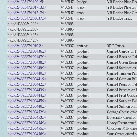
<kuid2:430547:21001:5>
#430547
bridge
YR Bridge Plate De
<kuid2:430547:101713:1>
#430547
track
YR Bridge Plate Gi
<kuid2:430547:101717:1>
#430547
track
YR Bridge Plate Gi
<kuid2:430547:230037:5>
#430547
track
YR Bridge Track
<kuid:438995:1229>
#438995
<kuid:438995:1230>
#438995
<kuid:438995:1425>
#438995
<kuid:438995:1426>
#438995
<kuid2:439337:1010:2>
#439337
traincar
3DT Texaco
<kuid2:439337:100436:2>
#439337
product
Canned Carrots on P
<kuid2:439337:100437:2>
#439337
product
Canned Beets on Pal
<kuid2:439337:100438:2>
#439337
product
Canned Green Beans 
<kuid2:439337:100439:2>
#439337
product
Canned Sardines on 
<kuid2:439337:100440:2>
#439337
product
Canned Tuna on Pall
<kuid2:439337:100441:2>
#439337
product
Canned Corn on Pall
<kuid2:439337:100442:2>
#439337
product
Canned Pears on Pal
<kuid2:439337:100443:2>
#439337
product
Canned Peaches on P
<kuid2:439337:100444:2>
#439337
product
Canned Fruit Cocktai
<kuid2:439337:100445:2>
#439337
product
Canned Soup on Pall
<kuid2:439337:100446:2>
#439337
product
Canned Salmon on P
<kuid2:439337:100452:3>
#439337
product
Cottage Cheese crat
<kuid2:439337:100453:3>
#439337
product
Buttermilk crated o
<kuid2:439337:100454:3>
#439337
product
Heavy Cream crated
<kuid2:439337:100455:3>
#439337
product
Chocolate Milk crat
<kuid2:439337:100456:3>
#439337
product
Sour Cream crated o