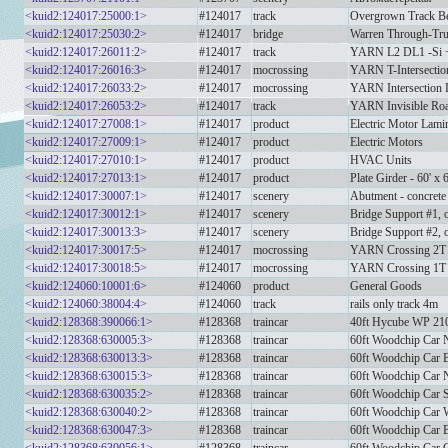
<kuid2:124017:25000:1>
#124017
track
Overgrown Track Bed
<kuid2:124017:25030:2>
#124017
bridge
Warren Through-Trus
<kuid2:124017:26011:2>
#124017
track
YARN L2 DL1 -Si 
<kuid2:124017:26016:3>
#124017
mocrossing
YARN T-Intersectio
<kuid2:124017:26033:2>
#124017
mocrossing
YARN Intersection 
<kuid2:124017:26053:2>
#124017
track
YARN Invisible Road
<kuid2:124017:27008:1>
#124017
product
Electric Motor Lami
<kuid2:124017:27009:1>
#124017
product
Electric Motors
<kuid2:124017:27010:1>
#124017
product
HVAC Units
<kuid2:124017:27013:1>
#124017
product
Plate Girder - 60' x 
<kuid2:124017:30007:1>
#124017
scenery
Abutment - concrete
<kuid2:124017:30012:1>
#124017
scenery
Bridge Support #1, o
<kuid2:124017:30013:3>
#124017
scenery
Bridge Support #2, o
<kuid2:124017:30017:5>
#124017
mocrossing
YARN Crossing 2T 
<kuid2:124017:30018:5>
#124017
mocrossing
YARN Crossing 1T 
<kuid2:124060:10001:6>
#124060
product
General Goods
<kuid2:124060:38004:4>
#124060
track
rails only track 4m
<kuid2:128368:390066:1>
#128368
traincar
40ft Hycube WP 21
<kuid2:128368:630005:3>
#128368
traincar
60ft Woodchip Car
<kuid2:128368:630013:3>
#128368
traincar
60ft Woodchip Car
<kuid2:128368:630015:3>
#128368
traincar
60ft Woodchip Car
<kuid2:128368:630035:2>
#128368
traincar
60ft Woodchip Car 
<kuid2:128368:630040:2>
#128368
traincar
60ft Woodchip Car
<kuid2:128368:630047:3>
#128368
traincar
60ft Woodchip Car