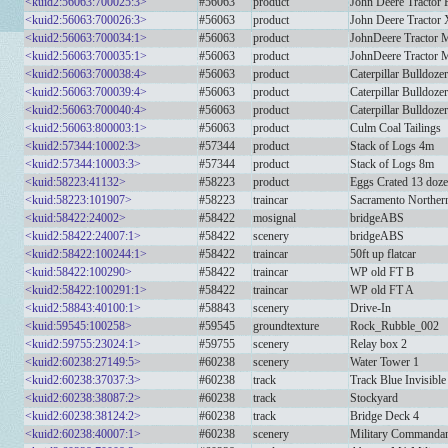
<kuid2:56063:700025:3>
#56063
product
John Deere Tractor 
<kuid2:56063:700026:3>
#56063
product
John Deere Tractor 
<kuid2:56063:700034:1>
#56063
product
JohnDeere Tractor 
<kuid2:56063:700035:1>
#56063
product
JohnDeere Tractor 
<kuid2:56063:700038:4>
#56063
product
Caterpillar Bulldoz
<kuid2:56063:700039:4>
#56063
product
Caterpillar Bulldoz
<kuid2:56063:700040:4>
#56063
product
Caterpillar Bulldoz
<kuid2:56063:800003:1>
#56063
product
Culm Coal Tailings
<kuid2:57344:10002:3>
#57344
product
Stack of Logs 4m
<kuid2:57344:10003:3>
#57344
product
Stack of Logs 8m
<kuid:58223:41132>
#58223
product
Eggs Crated 13 doz
<kuid:58223:101907>
#58223
traincar
Sacramento Northern
<kuid:58422:24002>
#58422
mosignal
bridgeABS
<kuid2:58422:24007:1>
#58422
scenery
bridgeABS
<kuid2:58422:100244:1>
#58422
traincar
50ft up flatcar
<kuid:58422:100290>
#58422
traincar
WP old FT B
<kuid2:58422:100291:1>
#58422
traincar
WP old FT A
<kuid2:58843:40100:1>
#58843
scenery
Drive-In
<kuid:59545:100258>
#59545
groundtexture
Rock_Rubble_002
<kuid2:59755:23024:1>
#59755
scenery
Relay box 2
<kuid2:60238:27149:5>
#60238
scenery
Water Tower 1
<kuid2:60238:37037:3>
#60238
track
Track Blue Invisible
<kuid2:60238:38087:2>
#60238
track
Stockyard
<kuid2:60238:38124:2>
#60238
track
Bridge Deck 4
<kuid2:60238:40007:1>
#60238
scenery
Military Commanda