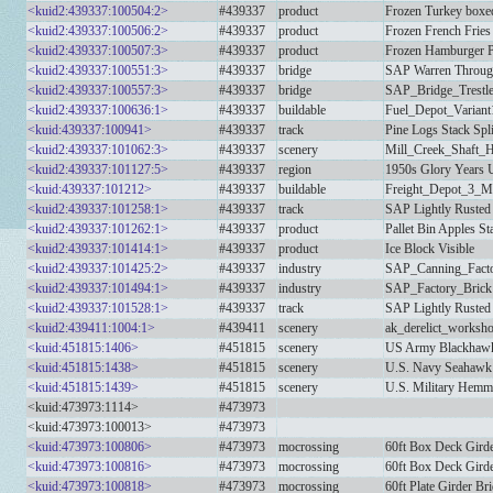
<kuid2:439337:100504:2>
#439337
product
Frozen Turkey boxed
<kuid2:439337:100506:2>
#439337
product
Frozen French Fries
<kuid2:439337:100507:3>
#439337
product
Frozen Hamburger Pa
<kuid2:439337:100551:3>
#439337
bridge
SAP Warren Through
<kuid2:439337:100557:3>
#439337
bridge
SAP_Bridge_Trestle
<kuid2:439337:100636:1>
#439337
buildable
Fuel_Depot_Variant
<kuid:439337:100941>
#439337
track
Pine Logs Stack Spl
<kuid2:439337:101062:3>
#439337
scenery
Mill_Creek_Shaft
<kuid2:439337:101127:5>
#439337
region
1950s Glory Years
<kuid:439337:101212>
#439337
buildable
Freight_Depot_3_
<kuid2:439337:101258:1>
#439337
track
SAP Lightly Rusted
<kuid2:439337:101262:1>
#439337
product
Pallet Bin Apples St
<kuid2:439337:101414:1>
#439337
product
Ice Block Visible
<kuid2:439337:101425:2>
#439337
industry
SAP_Canning_Fact
<kuid2:439337:101494:1>
#439337
industry
SAP_Factory_Brick
<kuid2:439337:101528:1>
#439337
track
SAP Lightly Rusted
<kuid2:439411:1004:1>
#439411
scenery
ak_derelict_worksh
<kuid:451815:1406>
#451815
scenery
US Army Blackhaw
<kuid:451815:1438>
#451815
scenery
U.S. Navy Seahawk 
<kuid:451815:1439>
#451815
scenery
U.S. Military Hemm
<kuid:473973:1114>
#473973
<kuid:473973:100013>
#473973
<kuid:473973:100806>
#473973
mocrossing
60ft Box Deck Girde
<kuid:473973:100816>
#473973
mocrossing
60ft Box Deck Gird
<kuid:473973:100818>
#473973
mocrossing
60ft Plate Girder Br