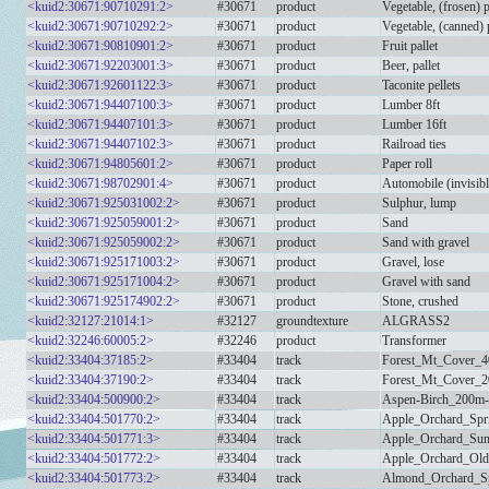
<kuid2:30671:90710291:2>
#30671
product
Vegetable, (frosen) p
<kuid2:30671:90710292:2>
#30671
product
Vegetable, (canned) p
<kuid2:30671:90810901:2>
#30671
product
Fruit pallet
<kuid2:30671:92203001:3>
#30671
product
Beer, pallet
<kuid2:30671:92601122:3>
#30671
product
Taconite pellets
<kuid2:30671:94407100:3>
#30671
product
Lumber 8ft
<kuid2:30671:94407101:3>
#30671
product
Lumber 16ft
<kuid2:30671:94407102:3>
#30671
product
Railroad ties
<kuid2:30671:94805601:2>
#30671
product
Paper roll
<kuid2:30671:98702901:4>
#30671
product
Automobile (invisibl
<kuid2:30671:925031002:2>
#30671
product
Sulphur, lump
<kuid2:30671:925059001:2>
#30671
product
Sand
<kuid2:30671:925059002:2>
#30671
product
Sand with gravel
<kuid2:30671:925171003:2>
#30671
product
Gravel, lose
<kuid2:30671:925171004:2>
#30671
product
Gravel with sand
<kuid2:30671:925174902:2>
#30671
product
Stone, crushed
<kuid2:32127:21014:1>
#32127
groundtexture
ALGRASS2
<kuid2:32246:60005:2>
#32246
product
Transformer
<kuid2:33404:37185:2>
#33404
track
Forest_Mt_Cover_
<kuid2:33404:37190:2>
#33404
track
Forest_Mt_Cover_
<kuid2:33404:500900:2>
#33404
track
Aspen-Birch_200m-
<kuid2:33404:501770:2>
#33404
track
Apple_Orchard_Spri
<kuid2:33404:501771:3>
#33404
track
Apple_Orchard_Sum
<kuid2:33404:501772:2>
#33404
track
Apple_Orchard_Old-
<kuid2:33404:501773:2>
#33404
track
Almond_Orchard_Sp