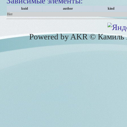
Зависимые элементы:
kuid
author
kind
Нет
Powered by AKR © Камиль А