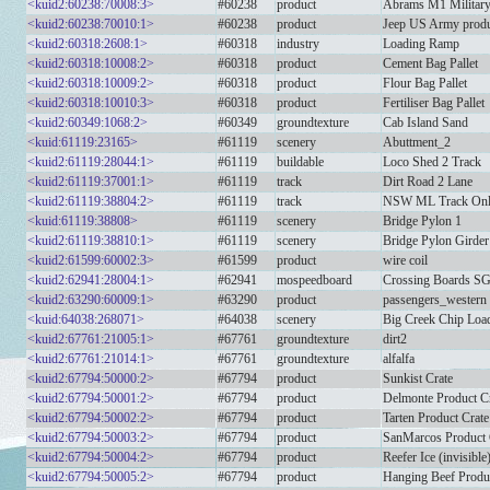
<kuid2:60238:70008:3>
#60238
product
Abrams M1 Military
<kuid2:60238:70010:1>
#60238
product
Jeep US Army prod
<kuid2:60318:2608:1>
#60318
industry
Loading Ramp
<kuid2:60318:10008:2>
#60318
product
Cement Bag Pallet
<kuid2:60318:10009:2>
#60318
product
Flour Bag Pallet
<kuid2:60318:10010:3>
#60318
product
Fertiliser Bag Pallet
<kuid2:60349:1068:2>
#60349
groundtexture
Cab Island Sand
<kuid:61119:23165>
#61119
scenery
Abuttment_2
<kuid2:61119:28044:1>
#61119
buildable
Loco Shed 2 Track
<kuid2:61119:37001:1>
#61119
track
Dirt Road 2 Lane
<kuid2:61119:38804:2>
#61119
track
NSW ML Track On
<kuid:61119:38808>
#61119
scenery
Bridge Pylon 1
<kuid2:61119:38810:1>
#61119
scenery
Bridge Pylon Girder
<kuid2:61599:60002:3>
#61599
product
wire coil
<kuid2:62941:28004:1>
#62941
mospeedboard
Crossing Boards S
<kuid2:63290:60009:1>
#63290
product
passengers_western
<kuid:64038:268071>
#64038
scenery
Big Creek Chip Loa
<kuid2:67761:21005:1>
#67761
groundtexture
dirt2
<kuid2:67761:21014:1>
#67761
groundtexture
alfalfa
<kuid2:67794:50000:2>
#67794
product
Sunkist Crate
<kuid2:67794:50001:2>
#67794
product
Delmonte Product C
<kuid2:67794:50002:2>
#67794
product
Tarten Product Crate
<kuid2:67794:50003:2>
#67794
product
SanMarcos Product 
<kuid2:67794:50004:2>
#67794
product
Reefer Ice (invisible
<kuid2:67794:50005:2>
#67794
product
Hanging Beef Produ