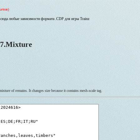
кетов)
сюда любые зависимости формата .CDP для игры Trainz
7.Mixture
ixture of remains. It changes size because it contains mesh-scale tag.