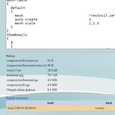
Файлы:
composicion3b.texture.txt
61 B
composicion3bnormal.texture.txt
96 B
restos17.im
29.9 kB
thumbnail.jpg
78.7 kB
composicion3bnormal.tga
4.0 MB
composicion3b.tga
4.0 MB
Общий объём файлов:
8.1 MB
Версии элемента:
kuid
kind
<kuid:236618:2024616>
scenery