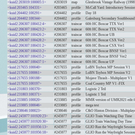
<kuid2:203019:100005:1>
#203019
map
Glenbrook Vintage Railway (1998
<kuid:203465:104331>
#203465
profile
McCall Yard: Introductory Sessio
<kuid:204402:100291>
#204402
profile
Day 18
<kuid:204402:100344>
#204402
profile
Galesburg Secondary Southbound
<kuid2:206307:100412:4>
#206307
traincar
60ft HC Boxcar TTX Ver1
<kuid2:206307:100423:2>
#206307
traincar
60ft HC Boxcar TTX Ver2
<kuid2:206307:100426:2>
#206307
traincar
60ft HC Boxcar UB
<kuid2:206307:100428:2>
#206307
traincar
60ft HC Boxcar CSX Ver2
<kuid2:206307:100431:2>
#206307
traincar
60ft HC Boxcar CSX Ver1
<kuid2:206307:100433:2>
#206307
traincar
60ft HC Boxcar BNSF Ver1
<kuid2:206307:100435:2>
#206307
traincar
60ft HC Boxcar BNSF Ver2
<kuid2:206307:100437:1>
#206307
traincar
60ft HC Boxcar UP
<kuid:217655:100040>
#217655
profile
LoBN Toybox MP Session V1
<kuid:217655:100061>
#217655
profile
LoBN Toybox MP Session V2
<kuid:217655:100188>
#217655
profile
Mojave Thrash - Multiplayer V1
<kuid:217655:100197>
#217655
profile
Coal Country MP V1 -FIX
<kuid:231803:100370>
#231803
profile
Logistic 2 Teil
<kuid:231803:100371>
#231803
profile
Logistic 1 Teil
<kuid:233885:100020>
#233885
profile
MMR version of UMR2021 edit for
<kuid:233885:100046>
#233885
profile
mega test
<kuid:238646:100023>
#238646
profile
C&O Hinton Division - Multipla
<kuid2:245977:101920:23>
#245977
profile
GLIO Train Watching Day Time
<kuid2:245977:101920:30>
#245977
profile
GLIO Train Watching Day Time
<kuid2:245977:101956:13>
#245977
profile
GLIO Run the Wayfreight Session
<kuid2:245977:101956:18>
#245977
profile
GLIO Run the Wayfreight Session