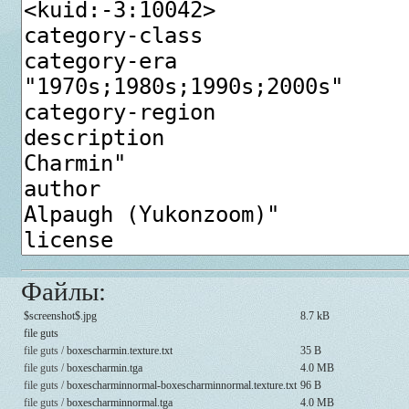
Файлы:
$screenshot$.jpg
8.7 kB
file guts
file guts /
boxescharmin.texture.txt
35 B
file guts /
boxescharmin.tga
4.0 MB
file guts /
boxescharminnormal-boxescharminnormal.texture.txt
96 B
file guts /
boxescharminnormal.tga
4.0 MB