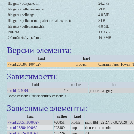
file guts /
boxpallet.im
26.2 kB
file guts /
pallet.texture.txt
29 B
file guts /
pallet.tga
4.0 MB
file guts /
palletnormal-palletnormal.texture.txt
84 B
file guts /
palletnormal.tga
4.0 MB
icon.tga
13.0 kB
Общий объём файлов:
16.0 MB
Версии элемента:
kuid
kind
<kuid:206307:100402>
product
Charmin Paper Towels (P
Зависимости:
kuid
author
kind
<kuid:-3:10042>
#-3
product-category
Всего связей: 1, неизвестных связей: 0
Зависимые элементы:
kuid
author
kind
<kuid:20851:100032>
#20851
profile
multi tfbl - 22:27, 07/02/2020 - 00
<kuid:23800:100080>
#23800
map
district of colombia
<kuid:32224:100145>
#32224
map
2rt