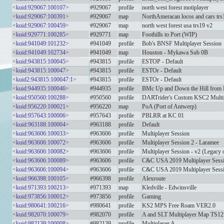
<kuid:929067:100107>
#929067
profile
north west forest motiplayer
<kuid:929067:100391>
#929067
map
NorthAmeracan locos and cars trs
<kuid:929067:100459>
#929067
map
north west forest usa trs19 v2
<kuid:929771:100285>
#929771
map
Foothills to Port (WIP)
<kuid:941049:101232>
#941049
profile
Bob's BNSF Multiplayer Session
<kuid:941049:102734>
#941049
map
Houston - Mykawa Sub 0B
<kuid:943815:100045>
#943815
profile
ESTOP - Default
<kuid:943815:100047>
#943815
profile
ESTOr - Default
<kuid2:943815:100047:1>
#943815
profile
ESTOr - Default
<kuid:944935:100046>
#944935
profile
BMc Up and Down the Hill from
<kuid:950560:100288>
#950560
profile
DARTrider's Custom KSC2 Multip
<kuid:956220:100021>
#956220
map
PoA (Port of Antwerp)
<kuid:957643:100006>
#957643
profile
PBLRR at KC 01
<kuid:963188:100004>
#963188
profile
Default
<kuid:963606:100033>
#963606
profile
Multiplayer Session
<kuid:963606:100072>
#963606
profile
Multiplayer Session 2 - Laramee
<kuid:963606:100082>
#963606
profile
Multiplayer Session - v2 (Legacy 
<kuid:963606:100089>
#963606
profile
C&C USA 2019 Multiplayer Se
<kuid:963606:100094>
#963606
profile
C&C USA 2019 Multiplayer Ses
<kuid:966398:100105>
#966398
profile
Alexroute
<kuid:971393:100213>
#971393
map
Kledville - Edwinsville
<kuid:973856:100012>
#973856
profile
Gaming
<kuid:980641:100216>
#980641
profile
KS2 MPS Free Roam VER2.0
<kuid:982070:100079>
#982070
profile
A and SLT Multiplayer Map TS1
<kuid:982139:100008>
#982139
profile
Multiplayer A