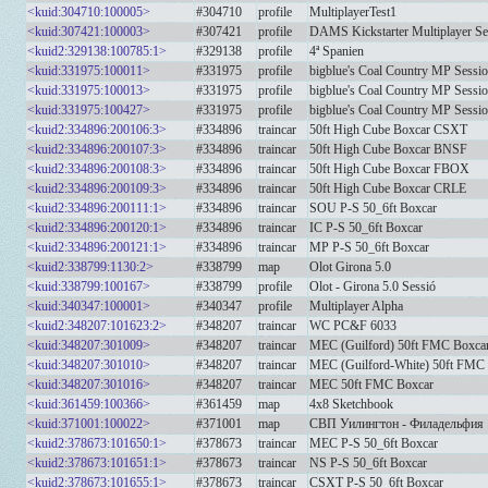
<kuid:304710:100005>
#304710
profile
MultiplayerTest1
<kuid:307421:100003>
#307421
profile
DAMS Kickstarter Multiplayer Se
<kuid2:329138:100785:1>
#329138
profile
4ª Spanien
<kuid:331975:100011>
#331975
profile
bigblue's Coal Country MP Sessi
<kuid:331975:100013>
#331975
profile
bigblue's Coal Country MP Sessi
<kuid:331975:100427>
#331975
profile
bigblue's Coal Country MP Sessi
<kuid2:334896:200106:3>
#334896
traincar
50ft High Cube Boxcar CSXT
<kuid2:334896:200107:3>
#334896
traincar
50ft High Cube Boxcar BNSF
<kuid2:334896:200108:3>
#334896
traincar
50ft High Cube Boxcar FBOX
<kuid2:334896:200109:3>
#334896
traincar
50ft High Cube Boxcar CRLE
<kuid2:334896:200111:1>
#334896
traincar
SOU P-S 50_6ft Boxcar
<kuid2:334896:200120:1>
#334896
traincar
IC P-S 50_6ft Boxcar
<kuid2:334896:200121:1>
#334896
traincar
MP P-S 50_6ft Boxcar
<kuid2:338799:1130:2>
#338799
map
Olot Girona 5.0
<kuid:338799:100167>
#338799
profile
Olot - Girona 5.0 Sessió
<kuid:340347:100001>
#340347
profile
Multiplayer Alpha
<kuid2:348207:101623:2>
#348207
traincar
WC PC&F 6033
<kuid:348207:301009>
#348207
traincar
MEC (Guilford) 50ft FMC Boxca
<kuid:348207:301010>
#348207
traincar
MEC (Guilford-White) 50ft FMC
<kuid:348207:301016>
#348207
traincar
MEC 50ft FMC Boxcar
<kuid:361459:100366>
#361459
map
4x8 Sketchbook
<kuid:371001:100022>
#371001
map
СВП Уилингтон - Филадельфия
<kuid2:378673:101650:1>
#378673
traincar
MEC P-S 50_6ft Boxcar
<kuid2:378673:101651:1>
#378673
traincar
NS P-S 50_6ft Boxcar
<kuid2:378673:101655:1>
#378673
traincar
CSXT P-S 50_6ft Boxcar