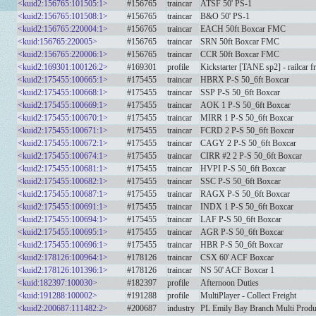
<kuid2:156765:101505:1>
#156765
traincar
ATSF 50' PS-1
<kuid2:156765:101508:1>
#156765
traincar
B&O 50' PS-1
<kuid2:156765:220004:1>
#156765
traincar
EACH 50ft Boxcar FMC
<kuid:156765:220005>
#156765
traincar
SRN 50ft Boxcar FMC
<kuid2:156765:220006:1>
#156765
traincar
CCR 50ft Boxcar FMC
<kuid2:169301:100126:2>
#169301
profile
Kickstarter [TANE sp2] - railcar 
<kuid2:175455:100665:1>
#175455
traincar
HBRX P-S 50_6ft Boxcar
<kuid2:175455:100668:1>
#175455
traincar
SSP P-S 50_6ft Boxcar
<kuid2:175455:100669:1>
#175455
traincar
AOK 1 P-S 50_6ft Boxcar
<kuid2:175455:100670:1>
#175455
traincar
MIRR 1 P-S 50_6ft Boxcar
<kuid2:175455:100671:1>
#175455
traincar
FCRD 2 P-S 50_6ft Boxcar
<kuid2:175455:100672:1>
#175455
traincar
CAGY 2 P-S 50_6ft Boxcar
<kuid2:175455:100674:1>
#175455
traincar
CIRR #2 2 P-S 50_6ft Boxcar
<kuid2:175455:100681:1>
#175455
traincar
HVPI P-S 50_6ft Boxcar
<kuid2:175455:100682:1>
#175455
traincar
SSC P-S 50_6ft Boxcar
<kuid2:175455:100687:1>
#175455
traincar
RAGX P-S 50_6ft Boxcar
<kuid2:175455:100691:1>
#175455
traincar
INDX 1 P-S 50_6ft Boxcar
<kuid2:175455:100694:1>
#175455
traincar
LAF P-S 50_6ft Boxcar
<kuid2:175455:100695:1>
#175455
traincar
AGR P-S 50_6ft Boxcar
<kuid2:175455:100696:1>
#175455
traincar
HBR P-S 50_6ft Boxcar
<kuid2:178126:100964:1>
#178126
traincar
CSX 60' ACF Boxcar
<kuid2:178126:101396:1>
#178126
traincar
NS 50' ACF Boxcar 1
<kuid:182397:100030>
#182397
profile
Afternoon Duties
<kuid:191288:100002>
#191288
profile
MultiPlayer - Collect Freight
<kuid2:200687:111482:2>
#200687
industry
PL Emily Bay Branch Multi Produ