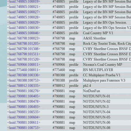
<kuid:748805:100019>
#748805
profile
Legacy of the BN MP Session Bu
<kuid:748805:100021>
#748805
profile
Legacy of the BN MP Session Bu
<kuid:748805:100027>
#748805
profile
Legacy of the BN MP Session Bu
<kuid:748805:100028>
#748805
profile
Legacy of the BN MP Session Bu
<kuid:748805:100029>
#748805
profile
Legacy of the BN Ops Session.
<kuid:748805:100030>
#748805
profile
Legacy of the BN Ops Session V
<kuid:748805:100046>
#748805
profile
Coal Country MP V1
<kuid:768798:100023>
#768798
map
A&SE Shortline
<kuid:768798:101205>
#768798
map
Rock City Tourist Train, Rock City
<kuid:768798:101508>
#768798
map
CVRY Shortline Crosses BNSF
<kuid:768798:101511>
#768798
map
CVRY Shortline Crosses BNSF 
<kuid:768798:101520>
#768798
map
CVRY Shortline Crosses BNSF 
<kuid:769966:100011>
#769966
profile
Niceaux's Coal Country MP
<kuid:775460:100011>
#775460
map
BN MULTIPLAYER
<kuid:780388:100336>
#780388
profile
CC Multiplayer Prueba V1
<kuid:780388:100753>
#780388
profile
Multiplayer para Fraternos V3
<kuid:788912:100335>
#788912
profile
ph2.4
<kuid:790881:100276>
#790881
map
NotDunFun
<kuid:790881:100405>
#790881
map
NOTDUNFUN-01
<kuid:790881:100478>
#790881
map
NOTDUNFUN-02
<kuid:790881:100493>
#790881
map
NOTDUNFUN-3
<kuid:790881:100535>
#790881
map
NOTDUNFUN-04
<kuid:790881:100604>
#790881
map
NOTDUNFUN-05
<kuid:790881:100611>
#790881
map
NOTDUNFUN-06
<kuid:790881:100753>
#790881
map
NOTDUNFUN-08