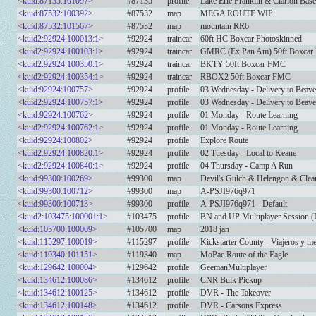
<kuid:87135:101097>
#87135
profile
Lake Erie Franklin & Clarion Bas
<kuid:87532:100392>
#87532
map
MEGA ROUTE WIP
<kuid:87532:101567>
#87532
map
mountain RR6
<kuid2:92924:100013:1>
#92924
traincar
60ft HC Boxcar Photoskinned
<kuid2:92924:100103:1>
#92924
traincar
GMRC (Ex Pan Am) 50ft Boxca
<kuid2:92924:100350:1>
#92924
traincar
BKTY 50ft Boxcar FMC
<kuid2:92924:100354:1>
#92924
traincar
RBOX2 50ft Boxcar FMC
<kuid:92924:100757>
#92924
profile
03 Wednesday - Delivery to Beav
<kuid2:92924:100757:1>
#92924
profile
03 Wednesday - Delivery to Beav
<kuid:92924:100762>
#92924
profile
01 Monday - Route Learning
<kuid2:92924:100762:1>
#92924
profile
01 Monday - Route Learning
<kuid:92924:100802>
#92924
profile
Explore Route
<kuid2:92924:100820:1>
#92924
profile
02 Tuesday - Local to Keane
<kuid2:92924:100840:1>
#92924
profile
04 Thursday - Camp A Run
<kuid:99300:100269>
#99300
map
Devil's Gulch & Helengon & Clea
<kuid:99300:100712>
#99300
map
A-PSJI976q971
<kuid:99300:100713>
#99300
profile
A-PSJI976q971 - Default
<kuid2:103475:100001:1>
#103475
profile
BN and UP Multiplayer Session 
<kuid:105700:100009>
#105700
map
2018 jan
<kuid:115297:100019>
#115297
profile
Kickstarter County - Viajeros y m
<kuid:119340:101151>
#119340
map
MoPac Route of the Eagle
<kuid:129642:100004>
#129642
profile
GeemanMultiplayer
<kuid:134612:100086>
#134612
profile
CNR Bulk Pickup
<kuid:134612:100125>
#134612
profile
DVR - The Takeover
<kuid:134612:100148>
#134612
profile
DVR - Carsons Express