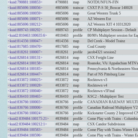
<kuid:790881:100853>
#790881
map
NOTDUNFUN-FIN
<kuid:805696:100056>
#805696
traincar
CSXT P-S 50_Boxcar 140028
<kuid:805696:100059>
#805696
map
Great Western Trunk 5
<kuid:805696:100071>
#805696
map
AZ Western Ext
<kuid:805696:100212>
#805696
map
AZ Western XIT 4 10312020
<kuid:809743:100292>
#809743
profile
CP Multiplayer Session - Default
<kuid2:810463:100635:6>
#810463
profile
80/90's Multiplayer session for E
<kuid:814356:100047>
#814356
map
Del Creek - Model Trainz
<kuid:817685:100470>
#817685
map
Coal County
<kuid:818261:100007>
#818261
profile
jacob4321 session2
<kuid:826814:100131>
#826814
map
CSX Freight Line
<kuid:826814:100158>
#826814
map
Roanoke, VA/ Appalachian MTN's
<kuid:826814:100185>
#826814
map
Pennsylvania & Northeastern Shor
<kuid:826814:100447>
#826814
map
Part of NS Pittsburg Line
<kuid:833872:100025>
#833872
map
Rocktown v3
<kuid:833872:100028>
#833872
map
Rocktown v4
<kuid:833872:100040>
#833872
map
Rocktown v5Final
<kuid:836410:100465>
#836410
profile
KSC2 - Multiplayer Test
<kuid:836766:100003>
#836766
profile
CANADIAN RAILWAY MULT
<kuid:836766:100006>
#836766
profile
Canadian Railroad Multiplayer V2
<kuid:836766:100024>
#836766
profile
Kickstarter County 2 Improved C
<kuid2:839484:100175:21>
#839484
profile
Come Play with Trains - Columbia
<kuid2:839484:100212:1>
#839484
map
CSX Candor Subdivision
<kuid:839484:100583>
#839484
profile
Come Play with Trains-Winter Edi
<kuid:839484:100596>
#839484
profile
Come Play with Trains - Winter Ed