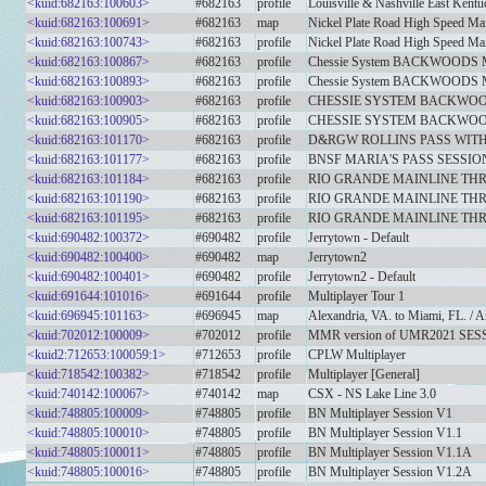
<kuid:682163:100603>
#682163
profile
Louisville & Nashville East Kentu
<kuid:682163:100691>
#682163
map
Nickel Plate Road High Speed Mai
<kuid:682163:100743>
#682163
profile
Nickel Plate Road High Speed Ma
<kuid:682163:100867>
#682163
profile
Chessie System BACKWOODS MILL
<kuid:682163:100893>
#682163
profile
Chessie System BACKWOODS MIL
<kuid:682163:100903>
#682163
profile
CHESSIE SYSTEM BACKWOOD
<kuid:682163:100905>
#682163
profile
CHESSIE SYSTEM BACKWOODS 
<kuid:682163:101170>
#682163
profile
D&RGW ROLLINS PASS WITH
<kuid:682163:101177>
#682163
profile
BNSF MARIA'S PASS SESSIO
<kuid:682163:101184>
#682163
profile
RIO GRANDE MAINLINE TH
<kuid:682163:101190>
#682163
profile
RIO GRANDE MAINLINE THRO
<kuid:682163:101195>
#682163
profile
RIO GRANDE MAINLINE THR
<kuid:690482:100372>
#690482
profile
Jerrytown - Default
<kuid:690482:100400>
#690482
map
Jerrytown2
<kuid:690482:100401>
#690482
profile
Jerrytown2 - Default
<kuid:691644:101016>
#691644
profile
Multiplayer Tour 1
<kuid:696945:101163>
#696945
map
Alexandria, VA. to Miami, FL. /
<kuid:702012:100009>
#702012
profile
MMR version of UMR2021 SESSION
<kuid2:712653:100059:1>
#712653
profile
CPLW Multiplayer
<kuid:718542:100382>
#718542
profile
Multiplayer [General]
<kuid:740142:100067>
#740142
map
CSX - NS Lake Line 3.0
<kuid:748805:100009>
#748805
profile
BN Multiplayer Session V1
<kuid:748805:100010>
#748805
profile
BN Multiplayer Session V1.1
<kuid:748805:100011>
#748805
profile
BN Multiplayer Session V1.1A
<kuid:748805:100016>
#748805
profile
BN Multiplayer Session V1.2A