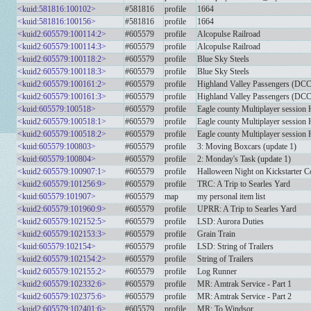
<kuid:581816:100102>
#581816
profile
1664
<kuid:581816:100156>
#581816
profile
1664
<kuid2:605579:100114:2>
#605579
profile
Alcopulse Railroad
<kuid2:605579:100114:3>
#605579
profile
Alcopulse Railroad
<kuid2:605579:100118:2>
#605579
profile
Blue Sky Steels
<kuid2:605579:100118:3>
#605579
profile
Blue Sky Steels
<kuid2:605579:100161:2>
#605579
profile
Highland Valley Passengers (DCC
<kuid2:605579:100161:3>
#605579
profile
Highland Valley Passengers (DCC
<kuid:605579:100518>
#605579
profile
Eagle county Multiplayer session
<kuid2:605579:100518:1>
#605579
profile
Eagle county Multiplayer session
<kuid2:605579:100518:2>
#605579
profile
Eagle county Multiplayer session
<kuid:605579:100803>
#605579
profile
3: Moving Boxcars (update 1)
<kuid:605579:100804>
#605579
profile
2: Monday's Task (update 1)
<kuid2:605579:100907:1>
#605579
profile
Halloween Night on Kickstarter C
<kuid2:605579:101256:9>
#605579
profile
TRC: A Trip to Searles Yard
<kuid:605579:101907>
#605579
map
my personal item list
<kuid2:605579:101960:9>
#605579
profile
UPRR: A Trip to Searles Yard
<kuid2:605579:102152:5>
#605579
profile
LSD: Aurora Duties
<kuid2:605579:102153:3>
#605579
profile
Grain Train
<kuid:605579:102154>
#605579
profile
LSD: String of Trailers
<kuid2:605579:102154:2>
#605579
profile
String of Trailers
<kuid2:605579:102155:2>
#605579
profile
Log Runner
<kuid2:605579:102332:6>
#605579
profile
MR: Amtrak Service - Part 1
<kuid2:605579:102375:6>
#605579
profile
MR: Amtrak Service - Part 2
<kuid2:605579:102401:6>
#605579
profile
MR: To Windsor