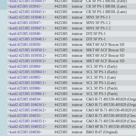
<kuid2:425385:103944:1>
#425385
traincar
CR 50' PS-1 BR50L (Early)
<kuid:425385:103945>
#425385
traincar
CR 50' PS-1 BR50L (Later)
<kuid2:425385:103945:1>
#425385
traincar
CR 50' PS-1 BR50L (Later)
<kuid2:425385:103946:1>
#425385
traincar
MNS 50' PS-1 1
<kuid:425385:103947>
#425385
traincar
MNS 50' PS-1 2
<kuid2:425385:103947:1>
#425385
traincar
MNS 50' PS-1 2
<kuid:425385:103948>
#425385
traincar
DTI 50' PS-1
<kuid2:425385:103948:1>
#425385
traincar
DTI 50' PS-1
<kuid:425385:103950>
#425385
traincar
MKT 60' ACF Boxcar SD
<kuid2:425385:103950:1>
#425385
traincar
MKT 60' ACF Boxcar SD
<kuid2:425385:103950:2>
#425385
traincar
MKT 60' ACF Boxcar SD
<kuid2:425385:103950:3>
#425385
traincar
MKT 60' ACF Boxcar SD
<kuid:425385:103984>
#425385
traincar
SCL 50' PS-1 (Early)
<kuid2:425385:103984:1>
#425385
traincar
SCL 50' PS-1 (Early)
<kuid:425385:103985>
#425385
traincar
SCL 50' PS-1 (Late)
<kuid2:425385:103985:1>
#425385
traincar
SCL 50' PS-1 (Late)
<kuid:425385:103986>
#425385
traincar
SCL 50' PS-1 (Patch)
<kuid2:425385:103986:1>
#425385
traincar
SCL 50' PS-1 (Patch)
<kuid:425385:104034>
#425385
traincar
C&O B-71 491530-491829 (Origi
<kuid2:425385:104034:1>
#425385
traincar
C&O B-71 491530-491829 (Origi
<kuid2:425385:104034:2>
#425385
traincar
C&O 60' B-71 491530-491829 (Or
<kuid:425385:104035>
#425385
traincar
C&O B-71 491530-491829 (Chess
<kuid2:425385:104035:1>
#425385
traincar
C&O B-71 491530-491829 (Chess
<kuid2:425385:104035:2>
#425385
traincar
C&O 60' B-71 491530-491829 (C
<kuid:425385:104036>
#425385
traincar
B&O B-67 (Original)