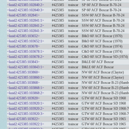
<kuid2:425385:102840:2>
#425385
traincar
SP 60' ACF Boxcar B-70-24
<kuid2:425385:102840:3>
#425385
traincar
SP 60' ACF Boxcar B-70-24
<kuid:425385:102841>
#425385
traincar
SSW 60' ACF Boxcar B-70-24
<kuid2:425385:102841:1>
#425385
traincar
SSW 60' ACF Boxcar B-70-24
<kuid2:425385:102841:2>
#425385
traincar
SSW 60' ACF Boxcar B-70-24
<kuid2:425385:102841:3>
#425385
traincar
SSW 60' ACF Boxcar B-70-24
<kuid:425385:103652>
#425385
traincar
B&O 60' ACF Boxcar (1970)
<kuid2:425385:103652:1>
#425385
traincar
B&O 60' ACF Boxcar (1970)
<kuid:425385:103678>
#425385
traincar
C&O 60' ACF Boxcar (1974)
<kuid2:425385:103678:1>
#425385
traincar
C&O 60' ACF Boxcar (1974)
<kuid2:425385:103678:2>
#425385
traincar
C&O 60' ACF Boxcar SD (1974)
<kuid:425385:103843>
#425385
traincar
B&LE 60' ACF Boxcar
<kuid2:425385:103843:1>
#425385
traincar
B&LE 60' ACF Boxcar
<kuid:425385:103860>
#425385
traincar
NW 60' ACF Boxcar (Claytor)
<kuid2:425385:103860:1>
#425385
traincar
NW 60' ACF Boxcar (Claytor)
<kuid:425385:103868>
#425385
traincar
NW 60' ACF Boxcar B-23 (Hambu
<kuid2:425385:103868:1>
#425385
traincar
NW 60' ACF Boxcar B-23 (Hambu
<kuid2:425385:103868:2>
#425385
traincar
NW 60' ACF Boxcar B-23 (Hambu
<kuid:425385:103920>
#425385
traincar
GTW 60' ACF Boxcar SD 1968
<kuid2:425385:103920:1>
#425385
traincar
GTW 60' ACF Boxcar SD 1968
<kuid2:425385:103920:2>
#425385
traincar
GTW 60' ACF Boxcar SD 1968-7
<kuid2:425385:103920:3>
#425385
traincar
GTW 60' ACF Boxcar SD 1968-7
<kuid:425385:103922>
#425385
traincar
GTW 60' ACF Boxcar SD 1965
<kuid2:425385:103922:1>
#425385
traincar
GTW 60' ACF Boxcar SD 1965