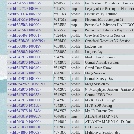
<kuid:490553:100267>
#490553
profile
Far Northern Mountains - Amtra
<kuid:495739:100076>
#495739
map
Legacy of the Burlington Northern
<kuid:501324:100223>
#501324
profile
Levine Valley Railroad
<kuid:517519:100972>
#517519
map
Fictional MP route (part 1)
<kuid:525568:100090>
#525568
map
Peninsula Subdivition HALF D
<kuid:525568:100128>
#525568
map
Peninsula Subdivition BayShore t
<kuid:526403:100661>
#526403
profile
Crawford Nebraska Session
<kuid2:526403:100699:2>
#526403
profile
Crawford Nebraska V2 Session
<kuid:538085:100019>
#538085
profile
Loggers day
<kuid:538085:100039>
#538085
profile
Loggers day
<kuid:542976:100006>
#542976
profile
Model Train Session
<kuid:542976:100253>
#542976
profile
Conrail Amtrak Session
<kuid:542976:100340>
#542976
profile
Grand Train Show!
<kuid:542976:100463>
#542976
profile
Mega Session
<kuid:542976:100477>
#542976
profile
Conrail Snowy Day
<kuid2:542976:100581:1>
#542976
profile
Mega Session #2
<kuid:542976:100793>
#542976
profile
04 Multiplayer Session - Amtrak 
<kuid:542976:100853>
#542976
profile
Conrail U36B Test
<kuid:542976:100906>
#542976
profile
MVR U36B Testing!
<kuid:542976:101159>
#542976
profile
MVR SD9 Testing
<kuid:542976:101548>
#542976
profile
My JR Content Test
<kuid:546019:100905>
#546019
map
ATLANTA MAP V1.0
<kuid:546019:100906>
#546019
profile
ATLANTA MAP V1.0 - Default
<kuid:562039:100171>
#562039
profile
FT Creations
<kuid:571895:100003>
#571895
profile
Multiplayer Session_dey