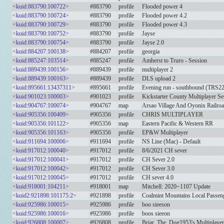
<kuid:883790:100722>
#883790
profile
Flooded power 4
<kuid:883790:100724>
#883790
profile
Flooded power 4.2
<kuid:883790:100729>
#883790
profile
Flooded power 4.3
<kuid:883790:100752>
#883790
profile
Jayse
<kuid:883790:100754>
#883790
profile
Jayse 2.0
<kuid:884207:100138>
#884207
profile
georgia
<kuid:885247:103514>
#885247
profile
Amherst to Truro - Session
<kuid:889439:100156>
#889439
profile
multiplayer 2
<kuid:889439:100163>
#889439
profile
DLS upload 2
<kuid:895661:13437311>
#895661
profile
Evening run - southbound (TRS22
<kuid:901023:100003>
#901023
profile
Kickstarter County Multiplayer S
<kuid:904767:100074>
#904767
map
Arsao Village And Oyonix Railroa
<kuid:905356:100409>
#905356
profile
CHRIS MULTIPLAYER
<kuid:905356:101122>
#905356
map
Eastern Pacific & Western RR
<kuid:905356:101163>
#905356
profile
EP&W Multiplayer
<kuid:911694:100006>
#911694
profile
NS Line (Mac) - Default
<kuid:917012:100040>
#917012
profile
8/6/2021 CH sever
<kuid:917012:100041>
#917012
profile
CH Sever 2.0
<kuid:917012:100042>
#917012
profile
CH Sever 3.0
<kuid:917012:100045>
#917012
profile
CH sever 4.0
<kuid:918001:104211>
#918001
map
Mitchell: 2020~1107 Update
<kuid2:921898:101175:2>
#921898
profile
Coalmint Mountains Local Passe
<kuid:925986:100015>
#925986
profile
boo sieeson
<kuid:925986:100016>
#925986
profile
boos sieeon
<kuid:926808:100007>
#926808
profile
Briar_The_Dog1953's Multiplayer