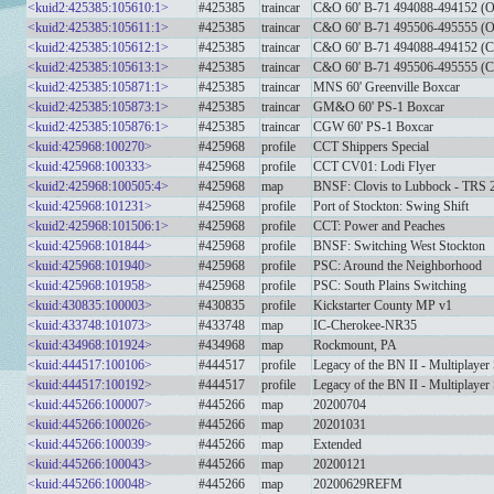
<kuid2:425385:105610:1>
#425385
traincar
C&O 60' B-71 494088-494152 (Or
<kuid2:425385:105611:1>
#425385
traincar
C&O 60' B-71 495506-495555 (Or
<kuid2:425385:105612:1>
#425385
traincar
C&O 60' B-71 494088-494152 (C
<kuid2:425385:105613:1>
#425385
traincar
C&O 60' B-71 495506-495555 (C
<kuid2:425385:105871:1>
#425385
traincar
MNS 60' Greenville Boxcar
<kuid2:425385:105873:1>
#425385
traincar
GM&O 60' PS-1 Boxcar
<kuid2:425385:105876:1>
#425385
traincar
CGW 60' PS-1 Boxcar
<kuid:425968:100270>
#425968
profile
CCT Shippers Special
<kuid:425968:100333>
#425968
profile
CCT CV01: Lodi Flyer
<kuid2:425968:100505:4>
#425968
map
BNSF: Clovis to Lubbock - TRS 
<kuid:425968:101231>
#425968
profile
Port of Stockton: Swing Shift
<kuid2:425968:101506:1>
#425968
profile
CCT: Power and Peaches
<kuid:425968:101844>
#425968
profile
BNSF: Switching West Stockton
<kuid:425968:101940>
#425968
profile
PSC: Around the Neighborhood
<kuid:425968:101958>
#425968
profile
PSC: South Plains Switching
<kuid:430835:100003>
#430835
profile
Kickstarter County MP v1
<kuid:433748:101073>
#433748
map
IC-Cherokee-NR35
<kuid:434968:101924>
#434968
map
Rockmount, PA
<kuid:444517:100106>
#444517
profile
Legacy of the BN II - Multiplayer
<kuid:444517:100192>
#444517
profile
Legacy of the BN II - Multiplayer 
<kuid:445266:100007>
#445266
map
20200704
<kuid:445266:100026>
#445266
map
20201031
<kuid:445266:100039>
#445266
map
Extended
<kuid:445266:100043>
#445266
map
20200121
<kuid:445266:100048>
#445266
map
20200629REFM