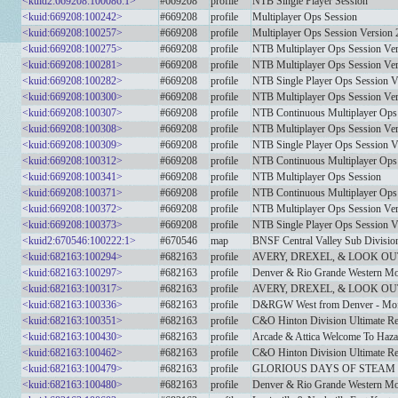
<kuid2:669208:100086:1>
#669208
profile
NTB Single Player Session
<kuid:669208:100242>
#669208
profile
Multiplayer Ops Session
<kuid:669208:100257>
#669208
profile
Multiplayer Ops Session Version 
<kuid:669208:100275>
#669208
profile
NTB Multiplayer Ops Session Ver
<kuid:669208:100281>
#669208
profile
NTB Multiplayer Ops Session Ver
<kuid:669208:100282>
#669208
profile
NTB Single Player Ops Session V
<kuid:669208:100300>
#669208
profile
NTB Multiplayer Ops Session Ver
<kuid:669208:100307>
#669208
profile
NTB Continuous Multiplayer Ops 
<kuid:669208:100308>
#669208
profile
NTB Multiplayer Ops Session Ver
<kuid:669208:100309>
#669208
profile
NTB Single Player Ops Session V
<kuid:669208:100312>
#669208
profile
NTB Continuous Multiplayer Ops 
<kuid:669208:100341>
#669208
profile
NTB Multiplayer Ops Session
<kuid:669208:100371>
#669208
profile
NTB Continuous Multiplayer Ops 
<kuid:669208:100372>
#669208
profile
NTB Multiplayer Ops Session Ver
<kuid:669208:100373>
#669208
profile
NTB Single Player Ops Session V
<kuid2:670546:100222:1>
#670546
map
BNSF Central Valley Sub Divisio
<kuid:682163:100294>
#682163
profile
AVERY, DREXEL, & LOOK OU
<kuid:682163:100297>
#682163
profile
Denver & Rio Grande Western Mof
<kuid:682163:100317>
#682163
profile
AVERY, DREXEL, & LOOK OUT
<kuid:682163:100336>
#682163
profile
D&RGW West from Denver - Moff
<kuid:682163:100351>
#682163
profile
C&O Hinton Division Ultimate Re
<kuid:682163:100430>
#682163
profile
Arcade & Attica Welcome To Haza
<kuid:682163:100462>
#682163
profile
C&O Hinton Division Ultimate Re
<kuid:682163:100479>
#682163
profile
GLORIOUS DAYS OF STEAM
<kuid:682163:100480>
#682163
profile
Denver & Rio Grande Western Mof