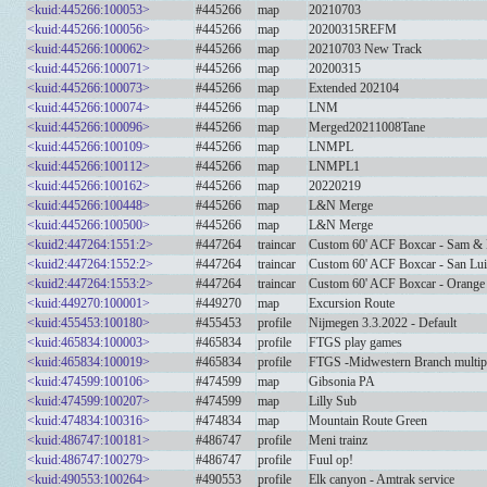
<kuid:445266:100053>
#445266
map
20210703
<kuid:445266:100056>
#445266
map
20200315REFM
<kuid:445266:100062>
#445266
map
20210703 New Track
<kuid:445266:100071>
#445266
map
20200315
<kuid:445266:100073>
#445266
map
Extended 202104
<kuid:445266:100074>
#445266
map
LNM
<kuid:445266:100096>
#445266
map
Merged20211008Tane
<kuid:445266:100109>
#445266
map
LNMPL
<kuid:445266:100112>
#445266
map
LNMPL1
<kuid:445266:100162>
#445266
map
20220219
<kuid:445266:100448>
#445266
map
L&N Merge
<kuid:445266:100500>
#445266
map
L&N Merge
<kuid2:447264:1551:2>
#447264
traincar
Custom 60' ACF Boxcar - Sam & 
<kuid2:447264:1552:2>
#447264
traincar
Custom 60' ACF Boxcar - San Lu
<kuid2:447264:1553:2>
#447264
traincar
Custom 60' ACF Boxcar - Orange
<kuid:449270:100001>
#449270
map
Excursion Route
<kuid:455453:100180>
#455453
profile
Nijmegen 3.3.2022 - Default
<kuid:465834:100003>
#465834
profile
FTGS play games
<kuid:465834:100019>
#465834
profile
FTGS -Midwestern Branch multipl
<kuid:474599:100106>
#474599
map
Gibsonia PA
<kuid:474599:100207>
#474599
map
Lilly Sub
<kuid:474834:100316>
#474834
map
Mountain Route Green
<kuid:486747:100181>
#486747
profile
Meni trainz
<kuid:486747:100279>
#486747
profile
Fuul op!
<kuid:490553:100264>
#490553
profile
Elk canyon - Amtrak service