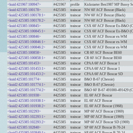
<kuid:421967:100947>
#421967
profile
Kickstarter Ben1987 MP Bussy S
<kuid:425385:100178>
#425385
traincar
NW 60' ACF Boxcar (Black)
<kuid2:425385:100178:1>
#425385
traincar
NW 60' ACF Boxcar (Black)
<kuid2:425385:100178:2>
#425385
traincar
NW 60' ACF Boxcar (Black)
<kuid:425385:100845>
#425385
traincar
CSX 60' ACF Boxcar Ex-B&O (C
<kuid2:425385:100845:1>
#425385
traincar
CSX 60' ACF Boxcar Ex-B&O (C
<kuid:425385:100846>
#425385
traincar
CSX 60' ACF Boxcar ex-WM
<kuid2:425385:100846:1>
#425385
traincar
CSX 60' ACF Boxcar ex-WM
<kuid2:425385:100846:2>
#425385
traincar
CSX 60' ACF Boxcar ex-WM
<kuid:425385:100858>
#425385
traincar
CR 60' ACF Boxcar BE60
<kuid2:425385:100858:1>
#425385
traincar
CR 60' ACF Boxcar BE60
<kuid:425385:101453>
#425385
traincar
CPAA 60' ACF Boxcar 1
<kuid2:425385:101453:1>
#425385
traincar
CPAA 60' ACF Boxcar 1
<kuid2:425385:101453:2>
#425385
traincar
CPAA 60' ACF Boxcar SD
<kuid:425385:101774>
#425385
traincar
B&O B-67 (Chessie)
<kuid2:425385:101774:1>
#425385
traincar
B&O B-67 (Chessie)
<kuid2:425385:101774:2>
#425385
traincar
B&O 60' B-67 491000-491429 (C
<kuid:425385:101938>
#425385
traincar
EL 60' ACF Boxcar
<kuid2:425385:101938:1>
#425385
traincar
EL 60' ACF Boxcar
<kuid2:425385:101938:2>
#425385
traincar
EL 60' ACF Boxcar (1968)
<kuid:425385:102293>
#425385
traincar
MP 60' ACF Boxcar (1969)
<kuid2:425385:102293:1>
#425385
traincar
MP 60' ACF Boxcar (1969)
<kuid2:425385:102293:2>
#425385
traincar
MP 60' ACF Boxcar SD (1969)
<kuid:425385:102840>
#425385
traincar
SP 60' ACF Boxcar B-70-24
<kuid2:425385:102840:1>
#425385
traincar
SP 60' ACF Boxcar B-70-24