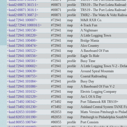
<kuid2:69871:3615:1>
#69871
profile
TRS19 - The Port Loleta Railroad 
<kuid2:69871:3616:1>
#69871
profile
TRS19 - The Port Loleta Railroad 
<kuid2:69871:3687:2>
#69871
profile
TMR2 - The Wattz & Voltz Railroa
<kuid:72941:100007>
#72941
map
M&R RXR Co.
<kuid2:72941:100016:1>
#72941
map
4-Track Fun
<kuid:72941:100158>
#72941
map
A Nightmare
<kuid:72941:100220>
#72941
map
A Little Logging Town
<kuid:72941:100406>
#72941
map
Bridge Mania
<kuid:72941:100474>
#72941
map
Alco Country
<kuid:72941:100522>
#72941
map
A Baseboard Of Fun
<kuid:72941:100556>
#72941
profile
Eagle To Ride
<kuid:72941:100581>
#72941
profile
Busy Time
<kuid:72941:100602>
#72941
profile
A Little Logging Town V-2 - Defa
<kuid:72941:100639>
#72941
map
Around Spiral Mountain
<kuid:72941:100755>
#72941
map
Coastal Railroading
<kuid:72941:101084>
#72941
profile
Busy Day
<kuid:72941:101086>
#72941
map
A Baseboard Of Fun V-2
<kuid:72941:101632>
#72941
map
Electric Logging Company
<kuid:72941:102129>
#72941
map
An L Of A Day
<kuid:73492:100342>
#73492
map
Port Tillamook RR TRS19+
<kuid:73492:101230>
#73492
map
Ashland Central System TANE Fi
<kuid:82053:101009>
#82053
map
Matts Version Pittsburgh to Phila
<kuid:82053:101190>
#82053
map
Pittsburgh to Philadelphia Sout
<kuid:86955:100764>
#86955
profile
Port Consists