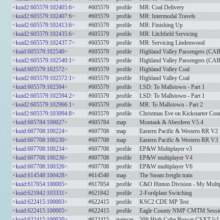
<kuid2:605579:102405:6>
#605579
profile
MR: Coal Delivery
<kuid2:605579:102407:6>
#605579
profile
MR: Intermodal Travels
<kuid2:605579:102413:6>
#605579
profile
MR: Finishing Up
<kuid2:605579:102435:6>
#605579
profile
MR: Litchfield Servicing
<kuid2:605579:102437:7>
#605579
profile
MR: Servicing Lindenwood
<kuid:605579:102540>
#605579
profile
Highland Valley Passengers (CAB
<kuid2:605579:102540:1>
#605579
profile
Highland Valley Passengers (CAB
<kuid:605579:102572>
#605579
profile
Highland Valley Coal
<kuid2:605579:102572:1>
#605579
profile
Highland Valley Coal
<kuid:605579:102594>
#605579
profile
LSD: To Mallstown - Part 1
<kuid2:605579:102594:2>
#605579
profile
LSD: To Mallstown - Part 1
<kuid2:605579:102966:1>
#605579
profile
MR: To Mallstown - Part 2
<kuid2:605579:103094:8>
#605579
profile
Christmas Eve on Kickstarter Cou
<kuid:605784:100027>
#605784
map
Montauk & Aberdeen V5.4
<kuid:607708:100224>
#607708
map
Eastern Pacific & Western RR V2
<kuid:607708:100230>
#607708
map
Eastern Pacific & Western RR V3
<kuid:607708:100234>
#607708
profile
EP&W Multiplayer v3
<kuid:607708:100236>
#607708
profile
EP&W multiplayer V4
<kuid:607708:100326>
#607708
profile
EP&W multiplayer V6
<kuid:614548:100428>
#614548
map
The Steam freight train
<kuid:617054:100005>
#617054
profile
C&O Hinton Division - My Multi
<kuid:621842:103331>
#621842
profile
2-Fordplant Switching
<kuid:622415:100003>
#622415
profile
KSC2 CDE MP Test
<kuid:622415:100005>
#622415
profile
Eagle County NMP CMTM Sessi
<kuid:622415:100020>
#622415
traincar
50ft High Cube Boxcar CSXT [c]