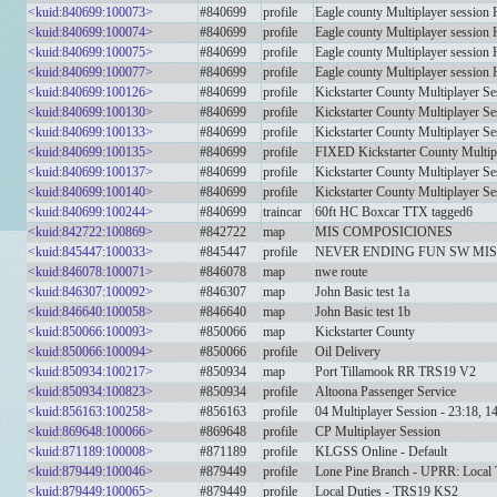
<kuid:840699:100073>
#840699
profile
Eagle county Multiplayer session
<kuid:840699:100074>
#840699
profile
Eagle county Multiplayer session
<kuid:840699:100075>
#840699
profile
Eagle county Multiplayer session
<kuid:840699:100077>
#840699
profile
Eagle county Multiplayer session
<kuid:840699:100126>
#840699
profile
Kickstarter County Multiplayer S
<kuid:840699:100130>
#840699
profile
Kickstarter County Multiplayer S
<kuid:840699:100133>
#840699
profile
Kickstarter County Multiplayer S
<kuid:840699:100135>
#840699
profile
FIXED Kickstarter County Multipl
<kuid:840699:100137>
#840699
profile
Kickstarter County Multiplayer 
<kuid:840699:100140>
#840699
profile
Kickstarter County Multiplayer 
<kuid:840699:100244>
#840699
traincar
60ft HC Boxcar TTX tagged6
<kuid:842722:100869>
#842722
map
MIS COMPOSICIONES
<kuid:845447:100033>
#845447
profile
NEVER ENDING FUN SW MI
<kuid:846078:100071>
#846078
map
nwe route
<kuid:846307:100092>
#846307
map
John Basic test 1a
<kuid:846640:100058>
#846640
map
John Basic test 1b
<kuid:850066:100093>
#850066
map
Kickstarter County
<kuid:850066:100094>
#850066
profile
Oil Delivery
<kuid:850934:100217>
#850934
map
Port Tillamook RR TRS19 V2
<kuid:850934:100823>
#850934
profile
Altoona Passenger Service
<kuid:856163:100258>
#856163
profile
04 Multiplayer Session - 23:18, 1
<kuid:869648:100066>
#869648
profile
CP Multiplayer Session
<kuid:871189:100008>
#871189
profile
KLGSS Online - Default
<kuid:879449:100046>
#879449
profile
Lone Pine Branch - UPRR: Local 
<kuid:879449:100065>
#879449
profile
Local Duties - TRS19 KS2