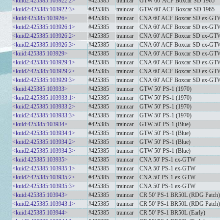
<kuid2:425385:103922:2>
#425385
traincar
GTW 60' ACF Boxcar SD 1965
<kuid2:425385:103922:3>
#425385
traincar
GTW 60' ACF Boxcar SD 1965
<kuid:425385:103926>
#425385
traincar
CNA 60' ACF Boxcar SD ex-GT
<kuid2:425385:103926:1>
#425385
traincar
CNA 60' ACF Boxcar SD ex-GT
<kuid2:425385:103926:2>
#425385
traincar
CNA 60' ACF Boxcar SD ex-GT
<kuid2:425385:103926:3>
#425385
traincar
CNA 60' ACF Boxcar SD ex-GT
<kuid:425385:103929>
#425385
traincar
CNA 60' ACF Boxcar SD ex-GT
<kuid2:425385:103929:1>
#425385
traincar
CNA 60' ACF Boxcar SD ex-GT
<kuid2:425385:103929:2>
#425385
traincar
CNA 60' ACF Boxcar SD ex-GT
<kuid2:425385:103929:3>
#425385
traincar
CNA 60' ACF Boxcar SD ex-GT
<kuid:425385:103933>
#425385
traincar
GTW 50' PS-1 (1970)
<kuid2:425385:103933:1>
#425385
traincar
GTW 50' PS-1 (1970)
<kuid2:425385:103933:2>
#425385
traincar
GTW 50' PS-1 (1970)
<kuid2:425385:103933:3>
#425385
traincar
GTW 50' PS-1 (1970)
<kuid:425385:103934>
#425385
traincar
GTW 50' PS-1 (Blue)
<kuid2:425385:103934:1>
#425385
traincar
GTW 50' PS-1 (Blue)
<kuid2:425385:103934:2>
#425385
traincar
GTW 50' PS-1 (Blue)
<kuid2:425385:103934:3>
#425385
traincar
GTW 50' PS-1 (Blue)
<kuid:425385:103935>
#425385
traincar
CNA 50' PS-1 ex-GTW
<kuid2:425385:103935:1>
#425385
traincar
CNA 50' PS-1 ex-GTW
<kuid2:425385:103935:2>
#425385
traincar
CNA 50' PS-1 ex-GTW
<kuid2:425385:103935:3>
#425385
traincar
CNA 50' PS-1 ex-GTW
<kuid:425385:103943>
#425385
traincar
CR 50' PS-1 BR50L (RDG Patch)
<kuid2:425385:103943:1>
#425385
traincar
CR 50' PS-1 BR50L (RDG Patch)
<kuid:425385:103944>
#425385
traincar
CR 50' PS-1 BR50L (Early)