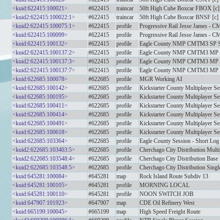
<kuid:622415:100021>
#622415
traincar
50ft High Cube Boxcar FBOX [c]
<kuid2:622415:100022:1>
#622415
traincar
50ft High Cube Boxcar BNSF [c]
<kuid2:622415:100075:1>
#622415
profile
Progressive Rail Jesse James - 
<kuid:622415:100099>
#622415
profile
Progressive Rail Jesse James - C
<kuid:622415:100132>
#622415
profile
Eagle County NMP CMTM3 SP S
<kuid2:622415:100137:2>
#622415
profile
Eagle County NMP CMTM3 MP S
<kuid2:622415:100137:3>
#622415
profile
Eagle County NMP CMTM3 MP S
<kuid2:622415:100137:7>
#622415
profile
Eagle County NMP CMTM3 MP S
<kuid:622685:100078>
#622685
profile
MGR Working AI
<kuid:622685:100142>
#622685
profile
Kickstarter County Multiplayer Se
<kuid:622685:100195>
#622685
profile
Kickstarter County Multiplayer Se
<kuid:622685:100411>
#622685
profile
Kickstarter County Multiplayer Se
<kuid:622685:100414>
#622685
profile
Kickstarter County Multiplayer Se
<kuid:622685:100491>
#622685
profile
Kickstarter County Multiplayer Se
<kuid:622685:100618>
#622685
profile
Kickstarter County Multiplayer Se
<kuid:622685:103364>
#622685
profile
Eagle County Session - Short Log
<kuid2:622685:103403:5>
#622685
profile
Cherchago City Distribution Multi
<kuid2:622685:103548:4>
#622685
profile
Cherchago City Distribution Base
<kuid2:622685:103548:5>
#622685
profile
Cherchago City Distribution Singl
<kuid:645281:100084>
#645281
map
Rock Island Route Subdiv 13
<kuid:645281:100105>
#645281
profile
MORNING LOCAL
<kuid:645281:100110>
#645281
profile
NOON SWITCH JOB
<kuid:647907:101923>
#647907
map
CDE Oil Refinery West
<kuid:665199:100045>
#665199
map
High Speed Freight Route