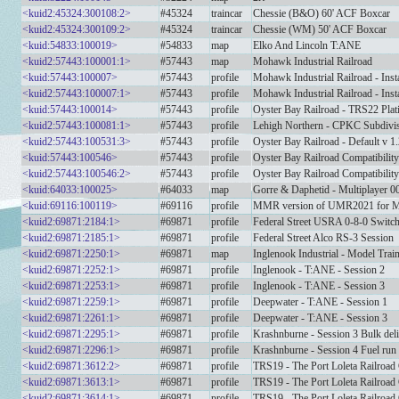
<kuid2:45324:300108:2>
#45324
traincar
Chessie (B&O) 60' ACF Boxcar
<kuid2:45324:300109:2>
#45324
traincar
Chessie (WM) 50' ACF Boxcar
<kuid:54833:100019>
#54833
map
Elko And Lincoln T:ANE
<kuid2:57443:100001:1>
#57443
map
Mohawk Industrial Railroad
<kuid:57443:100007>
#57443
profile
Mohawk Industrial Railroad - Inst
<kuid2:57443:100007:1>
#57443
profile
Mohawk Industrial Railroad - Inst
<kuid:57443:100014>
#57443
profile
Oyster Bay Railroad - TRS22 Plati
<kuid2:57443:100081:1>
#57443
profile
Lehigh Northern - CPKC Subdivis
<kuid2:57443:100531:3>
#57443
profile
Oyster Bay Railroad - Default v 1
<kuid:57443:100546>
#57443
profile
Oyster Bay Railroad Compatibility
<kuid2:57443:100546:2>
#57443
profile
Oyster Bay Railroad Compatibility
<kuid:64033:100025>
#64033
map
Gorre & Daphetid - Multiplayer 0
<kuid:69116:100119>
#69116
profile
MMR version of UMR2021 for Mult
<kuid2:69871:2184:1>
#69871
profile
Federal Street USRA 0-8-0 Switch
<kuid2:69871:2185:1>
#69871
profile
Federal Street Alco RS-3 Session
<kuid2:69871:2250:1>
#69871
map
Inglenook Industrial - Model Tra
<kuid2:69871:2252:1>
#69871
profile
Inglenook - T:ANE - Session 2
<kuid2:69871:2253:1>
#69871
profile
Inglenook - T:ANE - Session 3
<kuid2:69871:2259:1>
#69871
profile
Deepwater - T:ANE - Session 1
<kuid2:69871:2261:1>
#69871
profile
Deepwater - T:ANE - Session 3
<kuid2:69871:2295:1>
#69871
profile
Krashnburne - Session 3 Bulk deli
<kuid2:69871:2296:1>
#69871
profile
Krashnburne - Session 4 Fuel run
<kuid2:69871:3612:2>
#69871
profile
TRS19 - The Port Loleta Railroad 
<kuid2:69871:3613:1>
#69871
profile
TRS19 - The Port Loleta Railroad 
<kuid2:69871:3614:1>
#69871
profile
TRS19 - The Port Loleta Railroad 