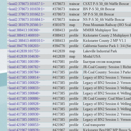
<kuid2:378673:101657:1>
#378673
traincar
CSXT P-S 50_6ft Waffle Boxcar
<kuid2:378673:101659:1>
#378673
traincar
BN P-S 50_6ft Boxcar
<kuid2:378673:101662:1>
#378673
traincar
SP P-S 50_6ft Boxcar
<kuid2:378673:101684:1>
#378673
traincar
NS P-S 50_6ft Waffle Boxcar
<kuid2:381079:20566:1>
#381079
map
Penn Mountain Railway (HO Scal
<kuid:388413:100360>
#388413
profile
MMRR Multiplayer Test
<kuid:388413:460010>
#388413
profile
Kickstarter County 2 Multiplayer 
<kuid2:388413:460010:1>
#388413
profile
Kickstarter County 2 MP V1.1
<kuid:394776:100203>
#394776
profile
California Sunrise Pack 1: 3/4 (St
<kuid:412839:101755>
#412839
map
Lakeville Industrial Park
<kuid:412839:104630>
#412839
map
Modul USA
<kuid:417081:100199>
#417081
profile
Быстрая сессия вождения
<kuid:417385:100782>
#417385
profile
JR-Coal Country: Session 1 Rich
<kuid:417385:100784>
#417385
profile
JR-Coal Country: Session 3 Park
<kuid:417385:100814>
#417385
profile
Legacy of BN2 Session 1: Vernon
<kuid:417385:100829>
#417385
profile
Legacy of BN2 Session 2: Vernon 
<kuid:417385:100833>
#417385
profile
Legacy of BN2 Session 3: Welling
<kuid:417385:100840>
#417385
profile
Legacy of BN2 Session 4: Welling
<kuid:417385:100886>
#417385
profile
JR Coal Country: Coal Mine Load
<kuid:417385:100928>
#417385
profile
Legacy of BN2 Session 4: Wellingt
<kuid:417385:100929>
#417385
profile
Legacy of BN2 Session 3: Wellingt
<kuid:417385:100930>
#417385
profile
Legacy of BN2 Session 2: Vernon t
<kuid:417385:100931>
#417385
profile
Legacy of BN2 Session 1: Vernon 
<kuid:421967:100053>
#421967
profile
Coal transporter
<kuid:421967:100928>
#421967
profile
Kickstarter Ben1987 MP Bussy S