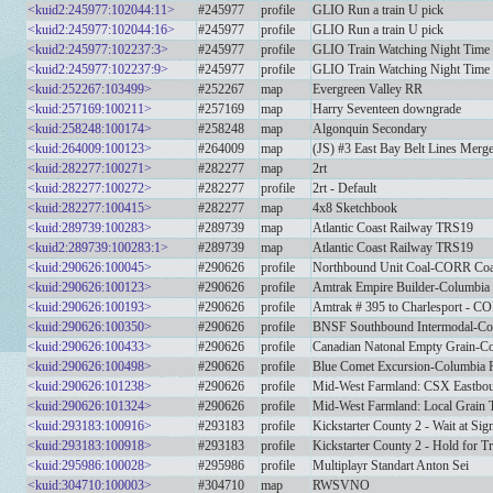
<kuid2:245977:102044:11>
#245977
profile
GLIO Run a train U pick
<kuid2:245977:102044:16>
#245977
profile
GLIO Run a train U pick
<kuid2:245977:102237:3>
#245977
profile
GLIO Train Watching Night Time
<kuid2:245977:102237:9>
#245977
profile
GLIO Train Watching Night Time
<kuid:252267:103499>
#252267
map
Evergreen Valley RR
<kuid:257169:100211>
#257169
map
Harry Seventeen downgrade
<kuid:258248:100174>
#258248
map
Algonquin Secondary
<kuid:264009:100123>
#264009
map
(JS) #3 East Bay Belt Lines Merg
<kuid:282277:100271>
#282277
map
2rt
<kuid:282277:100272>
#282277
profile
2rt - Default
<kuid:282277:100415>
#282277
map
4x8 Sketchbook
<kuid:289739:100283>
#289739
map
Atlantic Coast Railway TRS19
<kuid2:289739:100283:1>
#289739
map
Atlantic Coast Railway TRS19
<kuid:290626:100045>
#290626
profile
Northbound Unit Coal-CORR Coas
<kuid:290626:100123>
#290626
profile
Amtrak Empire Builder-Columbia 
<kuid:290626:100193>
#290626
profile
Amtrak # 395 to Charlesport - C
<kuid:290626:100350>
#290626
profile
BNSF Southbound Intermodal-Col
<kuid:290626:100433>
#290626
profile
Canadian Natonal Empty Grain-C
<kuid:290626:100498>
#290626
profile
Blue Comet Excursion-Columbia 
<kuid:290626:101238>
#290626
profile
Mid-West Farmland: CSX Eastbou
<kuid:290626:101324>
#290626
profile
Mid-West Farmland: Local Grain 
<kuid:293183:100916>
#293183
profile
Kickstarter County 2 - Wait at Sig
<kuid:293183:100918>
#293183
profile
Kickstarter County 2 - Hold for Tr
<kuid:295986:100028>
#295986
profile
Multiplayr Standart Anton Sei
<kuid:304710:100003>
#304710
map
RWSVNO