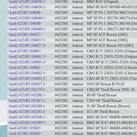
<kuid2:425385:104036:1>
#425385
traincar
B&O B-67 (Original)
<kuid2:425385:104036:2>
#425385
traincar
B&O 60' B-67 491000-491429 (Or
<kuid:425385:104048>
#425385
traincar
MP 50' PS-1 365750-366274 (Ori
<kuid2:425385:104048:1>
#425385
traincar
MP 50' PS-1 365750-366274 (Ori
<kuid:425385:104049>
#425385
traincar
MP 50' PS-1 366275-366749 (Ori
<kuid2:425385:104049:1>
#425385
traincar
MP 50' PS-1 366275-366749 (Ori
<kuid:425385:104057>
#425385
traincar
MP 60' ACF Boxcar (1965)
<kuid2:425385:104057:1>
#425385
traincar
MP 60' ACF Boxcar (1965)
<kuid2:425385:104057:2>
#425385
traincar
MP 60' ACF Boxcar SD (1965)
<kuid:425385:104061>
#425385
traincar
C&O B-71 25031-25161 (Origina
<kuid2:425385:104061:1>
#425385
traincar
C&O B-71 25031-25161 (Origina
<kuid2:425385:104061:2>
#425385
traincar
C&O 60' B-71 25031-25161 (Orig
<kuid:425385:104062>
#425385
traincar
C&O B-71 25031-25161 (Chessie
<kuid2:425385:104062:1>
#425385
traincar
C&O B-71 25031-25161 (Chessie
<kuid2:425385:104062:2>
#425385
traincar
C&O 60' B-71 25031-25161 (Ches
<kuid2:425385:105037:1>
#425385
traincar
SSW 60' Boxcar B-70-29
<kuid2:425385:105279:1>
#425385
traincar
CBQ 60' Thrall Boxcar XML-10
<kuid2:425385:105286:1>
#425385
traincar
RI 60' Thrall Boxcar
<kuid2:425385:105287:1>
#425385
traincar
CNW 60' Thrall Boxcar
<kuid2:425385:105290:1>
#425385
traincar
IC 60' Thrall Boxcar (Brown)
<kuid2:425385:105293:1>
#425385
traincar
ICG 60' Thrall Boxcar
<kuid2:425385:105598:1>
#425385
traincar
B&O 60' B-67 494000-494056 (Or
<kuid2:425385:105599:1>
#425385
traincar
B&O 60' B-67 494153-494180 (Or
<kuid:425385:105601>
#425385
traincar
B&O 60' B-67 494000-494056 (C
<kuid:425385:105602>
#425385
traincar
B&O 60' B-67 494153-494180 (C