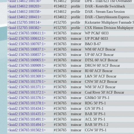
<kuid:134612:100156>
#134612
profile
DPR - Train 623 The Overlander
<kuid:134612:100203>
#134612
profile
DAR - Kentville Swichback
<kuid:134612:100358>
#134612
profile
DAR - Stream Eara Session
<kuid:134612:100411>
#134612
profile
DAR - Cherryblossem Express
<kuid:152705:100114>
#152705
profile
Kickstarter Multiplayer Fanmade 
<kuid:152705:100382>
#152705
profile
CSX Hinton Division Multiplaye
<kuid2:156765:100611:1>
#156765
traincar
WP PC&F 6033
<kuid2:156765:100612:1>
#156765
traincar
UP PC&F 6033
<kuid2:156765:100707:1>
#156765
traincar
B&O B-67
<kuid2:156765:100837:1>
#156765
traincar
WM 60' ACF Boxcar
<kuid2:156765:100857:1>
#156765
traincar
UP 60' ACF Boxcar
<kuid2:156765:100905:1>
#156765
traincar
DTSL 60' ACF Boxcar
<kuid2:156765:100909:1>
#156765
traincar
DRGW 60' ACF Boxcar
<kuid2:156765:100934:1>
#156765
traincar
RI 60' ACF Boxcar
<kuid2:156765:101369:1>
#156765
traincar
L&N 50' ACF Boxcar
<kuid2:156765:101370:1>
#156765
traincar
CNW 50' ACF Boxcar
<kuid2:156765:101371:1>
#156765
traincar
WM 50' ACF Boxcar
<kuid2:156765:101372:1>
#156765
traincar
Coal River 50' ACF Boxcar
<kuid2:156765:101376:1>
#156765
traincar
GM&O 50' PS-1
<kuid2:156765:101378:1>
#156765
traincar
RDG 50' PS-1
<kuid2:156765:101434:1>
#156765
traincar
GN 50' PS-1
<kuid2:156765:101435:1>
#156765
traincar
BAR 50' PS-1
<kuid2:156765:101491:1>
#156765
traincar
ACL 50' PS-1
<kuid2:156765:101494:1>
#156765
traincar
BAR 50' PS-1 2
<kuid2:156765:101502:1>
#156765
traincar
CGW 50' PS-1