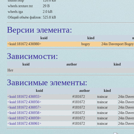
thumb.bmp
126.6 kB
wheels.texture.txt
29 B
wheels.tga
2.0 kB
Общий объём файлов:
525.8 kB
Версии элемента:
kuid
kind
<kuid:181672:436980>
bogey
24in Davenport Bogey
Зависимости:
kuid
author
kind
Нет
Зависимые элементы:
kuid
author
kind
<kuid:181672:436955>
#181672
traincar
24in Daven
<kuid:181672:436956>
#181672
traincar
24in Daven
<kuid:181672:436957>
#181672
traincar
24in Daven
<kuid:181672:436958>
#181672
traincar
24in Daven
<kuid:181672:436959>
#181672
traincar
24in Daven
<kuid:181672:436961>
#181672
traincar
24in Daven