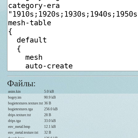
Файлы:
anim.kin
5.0 kB
bogey.im
90.9 kB
bogietextures.texture.txt
36 B
bogietextures.tga
256.0 kB
drips.texture.txt
28 B
drips.tga
33.0 kB
env_metal.bmp
12.1 kB
env_metal.texture.txt
32 B