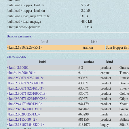
bulk load /
hopper_load.im
5.5 kB
bulk load /
hopper_load.kin
2.2 kB
bulk load /
load_map.texture.txt
31 B
bulk load /
load_map.tga
48.0 kB
Общий объём файлов:
1.9 MB
Версии элемента:
kuid
kind
<kuid2:181672:29755:1>
traincar
30in Hopper (Bl
Зависимости:
kuid
author
kind
<kuid:-3:10002>
#-3
product
Опилк
<kuid:-1:42004201>
#-1
engine
Типов
<kuid2:30671:9252101:2>
#30671
product
Limest
<kuid2:30671:9260600:3>
#30671
product
Bauxit
<kuid2:30671:9261610:3>
#30671
product
Silver 
<kuid2:30671:926169001:3>
#30671
product
Gold o
<kuid2:30671:926169002:3>
#30671
product
Gilpin
<kuid2:44179:60013:10>
#44179
product
Уголь
<kuid2:46162:60003:13>
#46162
product
Green
<kuid2:63290:25013:3>
#63290
mesh
air hos
<kuid2:81150:304:2>
#81150
product
Ballast
<kuid2:181672:648529:1>
#181672
bogey
30in F