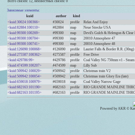
Всего связей: 12, неизвестных связей: 0
Зависимые элементы:
kuid
author
kind
<kuid:30024:100366>
#30024
profile
Relax And Enjoy
<kuid:82884:100110>
#82884
map
Neue Strecke USA
<kuid:99300:100269>
#99300
map
Devil's Gulch & Helengon & Clear
<kuid:99300:100704>
#99300
map
20010 Atmosphere 47
<kuid:99300:100741>
#99300
map
20010 Atmosphere 48
<kuid:126090:100068>
#126090
profile
Laurier Falls & Border R.R. (30ng) 
<kuid:275587:100362>
#275587
profile
Free Drive
<kuid:429786:99>
#429786
profile
Coal Valley NG 750mm v1 - Steam
<kuid:474599:100207>
#474599
map
Lilly Sub
<kuid:509942:100029>
#509942
profile
Christmas train V2
<kuid:509942:100054>
#509942
profile
Christmas train Glory Era (late)
<kuid:659018:100979>
#659018
map
Coal Valley Narrow Gage
<kuid:682163:101190>
#682163
profile
RIO GRANDE MAINLINE THROU
<kuid:682163:101195>
#682163
profile
RIO GRANDE MAINLINE THRO
Powered by AKR © Кам