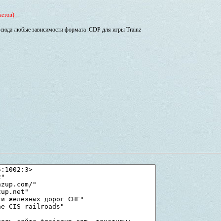
кетов)
сюда любые зависимости формата .CDP для игры Trainz