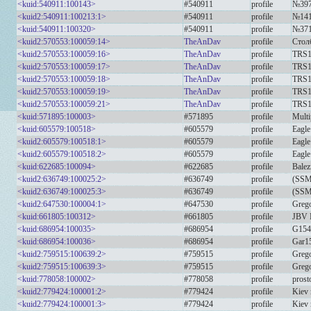
<kuid:540911:100143>
#540911
profile
№397
<kuid2:540911:100213:1>
#540911
profile
№141
<kuid:540911:100320>
#540911
profile
№371
<kuid2:570553:100059:14>
TheAnDav
profile
Стол
<kuid2:570553:100059:16>
TheAnDav
profile
TRS19
<kuid2:570553:100059:17>
TheAnDav
profile
TRS19
<kuid2:570553:100059:18>
TheAnDav
profile
TRS19
<kuid2:570553:100059:19>
TheAnDav
profile
TRS19
<kuid2:570553:100059:21>
TheAnDav
profile
TRS19
<kuid:571895:100003>
#571895
profile
Multi
<kuid:605579:100518>
#605579
profile
Eagle
<kuid2:605579:100518:1>
#605579
profile
Eagle
<kuid2:605579:100518:2>
#605579
profile
Eagle
<kuid:622685:100094>
#622685
profile
Bale
<kuid2:636749:100025:2>
#636749
profile
(SSM
<kuid2:636749:100025:3>
#636749
profile
(SSM
<kuid2:647530:100004:1>
#647530
profile
Grego
<kuid:661805:100312>
#661805
profile
JBV M
<kuid:686954:100035>
#686954
profile
G154
<kuid:686954:100036>
#686954
profile
Gar1
<kuid2:759515:100639:2>
#759515
profile
Grego
<kuid2:759515:100639:3>
#759515
profile
Grego
<kuid:778058:100002>
#778058
profile
prost
<kuid2:779424:100001:2>
#779424
profile
Kiev
<kuid2:779424:100001:3>
#779424
profile
Kiev