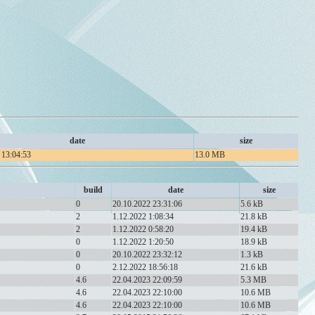
date
size
 13:04:53
13.0 MB
build
date
size
0
20.10.2022 23:31:06
5.6 kB
2
1.12.2022 1:08:34
21.8 kB
2
1.12.2022 0:58:20
19.4 kB
0
1.12.2022 1:20:50
18.9 kB
0
20.10.2022 23:32:12
1.3 kB
0
2.12.2022 18:56:18
21.6 kB
4.6
22.04.2023 22:09:59
5.3 MB
4.6
22.04.2023 22:10:00
10.6 MB
4.6
22.04.2023 22:10:00
10.6 MB