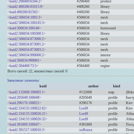
<kuid2:298469:6504:2>
#298469
product
<kuid2:400260:81015:9>
#400260
library
<kuid:400260:81502>
#400260
library
<kuid2:506034:1093:3>
#506034
mesh
<kuid2:506034:100145:3>
#506034
mesh
<kuid:506034:100146>
#506034
hornsound
<kuid2:506034:100300:1>
#506034
library
<kuid2:506034:873090:2>
#506034
mesh
<kuid2:506034:873091:2>
#506034
mesh
<kuid2:506034:873093:2>
#506034
mesh
<kuid2:506034:990000:2>
#506034
interior
<kuid:506034:990001>
#506034
mesh
<kuid2:584469:73:5>
#584469
engine
Всего связей: 22, неизвестных связей: 0
Зависимые элементы:
kuid
author
kind
<kuid2:132608:100685:1>
#132608
map
(Bek
<kuid:205649:100049>
#205649
profile
Быст
<kuid:296176:100021>
#296176
profile
Kiev 
<kuid2:334133:100022:62>
Lord9
profile
Kiev 
<kuid2:334133:100026:21>
Lord9
profile
Abhaz
<kuid2:334133:100026:32>
Lord9
profile
Abhaz
<kuid:381869:100047>
#381869
profile
Поез
<kuid2:391517:100016:3>
xxRonxx
profile
Печо