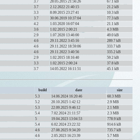
3.7
28.05.2015 21:56:26
67.1 kB
3.7
2.12.2022 21:40:15
21.2 kB
3.3
8.09.2015 23:27:41
10.3 kB
3.7
30.06.2019 10:37:04
77.3 kB
4.2
1.03.2020 16:07:04
21.1 kB
3.6
1.02.2015 2:00:21
4.3 MB
2.9
1.07.2020 13:46:00
49.0 kB
4.6
29.11.2022 3:45:16
289.7 kB
4.6
29.11.2022 18:59:06
333.7 kB
4.6
29.11.2022 3:40:56
335.2 kB
2.9
1.02.2015 18:16:40
59.2 kB
3.3
1.02.2015 2:00:24
37.8 kB
3.7
14.05.2022 16:11:51
45.1 kB
build
date
size
5.3
14.06.2024 16:20:46
60.3 MB
5.2
20.10.2025 1:42:12
2.9 MB
5.3
22.09.2025 9:46:12
2.1 MB
5.4
7.02.2024 21:11:57
2.3 MB
5
19.04.2023 13:04:53
778.9 kB
5.4
6.02.2024 23:22:32
914.6 kB
4.6
27.08.2025 9:34:20
735.7 kB
4.6
2.05.2023 16:23:39
5.7 MB