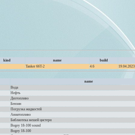
kind
name
build
Tanker 66T-2
4.6
19.04.2023
name
Вода
Нефть
Дизтопливо
Бензин
Погрузка жидкостей
Авиатопливо
Библиотека мешей цистерн
Bogey 18-100 sound
Bogey 18-100