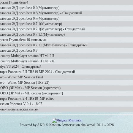
рская Глушь бета 4
дловсая ЖД open beta 0.6(Мультиплеер)
дловсая ЖД open beta 0.6(Мультиплеер) - Стандартный
дловсая ЖД open beta 0.7(Мультиплеер)
дловсая ЖД open beta 0.7.1(Мультиплеер)
дловсая ЖД open beta 0.7.1(Мультиплеер) - Стандартный
дловсая ЖД open beta 0.7.1.1(Мультиплеер)
рская Глушь бета 10 финальная
дловсая ЖД open beta 0.7.1.1(Мультиплеер) - Стандартный
дловсая ЖД open beta 0.3
 county Multiplayer session HT v1.2.5
 county Multiplayer session HT v1.2.6
ziya V3 2024 - Стандартный
торы России v. 2.5 TRS19 MP 2024 - Стандартный
vo - Winter MP Session Final
vo - Winter MP Session (TRS 22)
ОВО (ЗИМА) - MP Session (experiment)
ОВО (ЗИМА) - МП сессия (эксперимент)
торы России v. 2.4 TRS19_MP edited
ssion Узловая V 0.1 - 18:07
опользовательская сессия
Powered by AKR © Камиль Ахметзянов aka kemal, 2011 - 2026