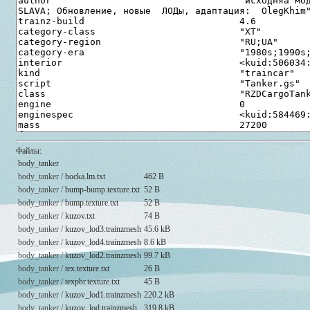
Файлы:
body_tanker
body_tanker /
bocka.lm.txt
462 B
body_tanker /
bump-bump.texture.txt
52 B
body_tanker /
bump.texture.txt
52 B
body_tanker /
kuzov.txt
74 B
body_tanker /
kuzov_lod3.trainzmesh
45.6 kB
body_tanker /
kuzov_lod4.trainzmesh
8.6 kB
body_tanker /
kuzov_lod2.trainzmesh
99.7 kB
body_tanker /
tex.texture.txt
26 B
body_tanker /
texpbr.texture.txt
45 B
body_tanker /
kuzov_lod1.trainzmesh
220.2 kB
body_tanker /
kuzov_lod.trainzmesh
319.8 kB