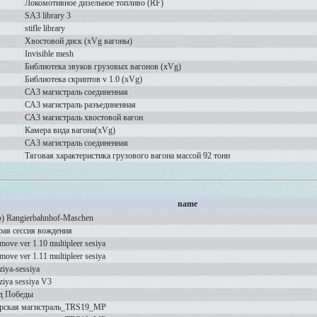
Локомотивное дизельное топливо (RF)
SA3 library 3
stifle library
Хвостовой диск (xVg вагоны)
Invisible mesh
Библиотека звуков грузовых вагонов (xVg)
Библиотека скриптов v 1.0 (xVg)
СА3 магистраль соединенная
СА3 магистраль разъединенная
СА3 магистраль хвостовой вагон
Камера вида вагона(xVg)
СА3 магистраль соединенная
Тяговая характеристика грузового вагона массой 92 тонн
name
o) Rangierbahnhof-Maschen
рая сессия вождения
move ver 1.10 multipleer sesiya
move ver 1.11 multipleer sesiya
iya-sessiya
iya sessiya V3
д Победы
рская магистраль_TRS19_MP