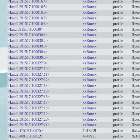
<kuid2:391517:100016:4>
xxRonxx
profile
Печо
<kuid2:391517:100016:5>
xxRonxx
profile
Печо
<kuid2:391517:100016:6>
xxRonxx
profile
Печо
<kuid2:391517:100016:7>
xxRonxx
profile
Печо
<kuid2:391517:100016:8>
xxRonxx
profile
Печо
<kuid:391517:100030>
xxRonxx
profile
Прос
<kuid2:391517:100030:1>
xxRonxx
profile
Прос
<kuid2:391517:100030:2>
xxRonxx
profile
Прос
<kuid2:391517:100030:3>
xxRonxx
profile
Прос
<kuid2:391517:100030:4>
xxRonxx
profile
Прос
<kuid2:391517:100030:5>
xxRonxx
profile
Прос
<kuid2:391517:100327:9>
xxRonxx
profile
Прос
<kuid2:391517:100327:10>
xxRonxx
profile
Прос
<kuid2:391517:100327:11>
xxRonxx
profile
Прос
<kuid2:391517:100327:12>
xxRonxx
profile
Прос
<kuid2:391517:100327:13>
xxRonxx
profile
Прос
<kuid2:391517:100327:15>
xxRonxx
profile
Прос
<kuid2:391517:100327:16>
xxRonxx
profile
Прос
<kuid2:391517:100327:17>
xxRonxx
profile
Прос
<kuid2:391517:100327:18>
xxRonxx
profile
Прос
<kuid2:391517:100327:19>
xxRonxx
profile
Прос
<kuid2:391517:100327:20>
xxRonxx
profile
Прос
<kuid2:391517:100327:21>
xxRonxx
profile
Прос
<kuid:517519:100875>
#517519
profile
Bale
<kuid:540911:100012>
#540911
profile
№371