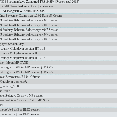
/398 Starominskaya-Zernograd TRS19 SP4 [Rostov uzel 2018]
8/3501 Novocherkassk-Azov. [Rostov uzel]
E Arkhangelsk → Kotlas TR22 SP2
бцы-Балезино-Солнечная v.0.02 Бета sU Сессия
 Stolbtsy-Balezino-Solnechnaya v.0.5 Session
 Stolbtsy-Balezino-Solnechnaya v.0.6 Session
 Stolbtsy-Balezino-Solnechnaya v.0.7 Session
 Stolbtsy-Balezino-Solnechnaya v.0.7 Session
 Stolbtsy-Balezino-Solnechnaya v.0.8 Session
player Session_dey
 county Multiplayer session HT v1.3
 county Multiplayer session HT v1.3
 county Multiplayer session HT v1.3
zino - Mosti MP TANE
) Gregovo - Winter MP Session (TRS 22)
) Gregovo - Winter MP Session (TRS 22)
vo: Zernovitsa sU 1.0 - Обнова
utiplayer Session #2
_Fantazy_Mult
54_MPS1
vo: Zolotaya Osen v.1 MP session
vo: Zolotaya Osen v.1 Trainz MP-Som
ori
 move VerSerj Bez BMO session
 move VerSerj Bez BMO session