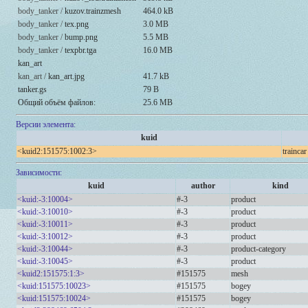
body_tanker /
kuzov.trainzmesh
464.0 kB
body_tanker /
tex.png
3.0 MB
body_tanker /
bump.png
5.5 MB
body_tanker /
texpbr.tga
16.0 MB
kan_art
kan_art /
kan_art.jpg
41.7 kB
tanker.gs
79 B
Общий объём файлов:
25.6 MB
Версии элемента:
kuid
<kuid2:151575:1002:3>
traincar
Зависимости:
kuid
author
kind
<kuid:-3:10004>
#-3
product
<kuid:-3:10010>
#-3
product
<kuid:-3:10011>
#-3
product
<kuid:-3:10012>
#-3
product
<kuid:-3:10044>
#-3
product-category
<kuid:-3:10045>
#-3
product
<kuid2:151575:1:3>
#151575
mesh
<kuid:151575:10023>
#151575
bogey
<kuid:151575:10024>
#151575
bogey