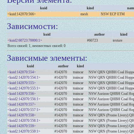
kuid
kind
nam
<kuid:142070:566>
mesh
NSW ECP ETM
Зависимости:
kuid
author
kind
<kuid2:60723:70000:1>
#60723
texture
Всего связей: 1, неизвестных связей: 0
Зависимые элементы:
kuid
author
kind
<kuid:142070:554>
#142070
traincar
NSW QRN QHBH Coal Hopper 
<kuid2:142070:554:1>
#142070
traincar
NSW QRN QHBH Coal Hopper 
<kuid:142070:555>
#142070
traincar
NSW QRN QHBH Coal Hopper 
<kuid2:142070:555:1>
#142070
traincar
NSW QRN QHBH Coal Hopper 
<kuid:142070:556>
#142070
traincar
NSW Aurizon QHBH Coal Hopp
<kuid2:142070:556:1>
#142070
traincar
NSW Aurizon QHBH Coal Hopp
<kuid:142070:557>
#142070
traincar
NSW Aurizon QHBH Coal Hopp
<kuid2:142070:557:1>
#142070
traincar
NSW Aurizon QHBH Coal Hopp
<kuid:142070:558>
#142070
traincar
NSW QRN (Promo Livery) QHB
<kuid2:142070:558:1>
#142070
traincar
NSW QRN (Promo Livery) QHB
<kuid:142070:559>
#142070
traincar
NSW QRN (Promo Livery) QHB
<kuid2:142070:559:1>
#142070
traincar
NSW QRN (Promo Livery) QHB