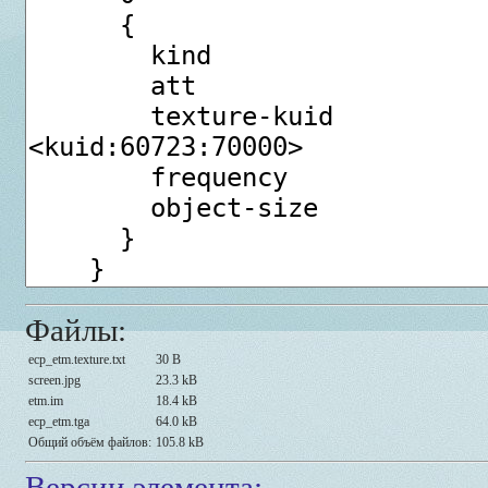
Файлы:
ecp_etm.texture.txt
30 B
screen.jpg
23.3 kB
etm.im
18.4 kB
ecp_etm.tga
64.0 kB
Общий объём файлов:
105.8 kB
Версии элемента: