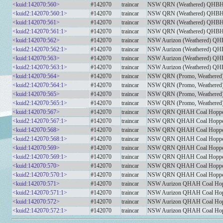
<kuid:142070:560>
#142070
traincar
NSW QRN (Weathered) QHBH C
<kuid2:142070:560:1>
#142070
traincar
NSW QRN (Weathered) QHBH C
<kuid:142070:561>
#142070
traincar
NSW QRN (Weathered) QHBH C
<kuid2:142070:561:1>
#142070
traincar
NSW QRN (Weathered) QHBH C
<kuid:142070:562>
#142070
traincar
NSW Aurizon (Weathered) QHB
<kuid2:142070:562:1>
#142070
traincar
NSW Aurizon (Weathered) QHB
<kuid:142070:563>
#142070
traincar
NSW Aurizon (Weathered) QHB
<kuid2:142070:563:1>
#142070
traincar
NSW Aurizon (Weathered) QHB
<kuid:142070:564>
#142070
traincar
NSW QRN (Promo, Weathered)
<kuid2:142070:564:1>
#142070
traincar
NSW QRN (Promo, Weathered)
<kuid:142070:565>
#142070
traincar
NSW QRN (Promo, Weathered)
<kuid2:142070:565:1>
#142070
traincar
NSW QRN (Promo, Weathered)
<kuid:142070:567>
#142070
traincar
NSW QRN QHAH Coal Hopper 
<kuid2:142070:567:1>
#142070
traincar
NSW QRN QHAH Coal Hopper 
<kuid:142070:568>
#142070
traincar
NSW QRN QHAH Coal Hopper 
<kuid2:142070:568:1>
#142070
traincar
NSW QRN QHAH Coal Hopper 
<kuid:142070:569>
#142070
traincar
NSW QRN QHAH Coal Hopper (
<kuid2:142070:569:1>
#142070
traincar
NSW QRN QHAH Coal Hopper (
<kuid:142070:570>
#142070
traincar
NSW QRN QHAH Coal Hopper (
<kuid2:142070:570:1>
#142070
traincar
NSW QRN QHAH Coal Hopper (
<kuid:142070:571>
#142070
traincar
NSW Aurizon QHAH Coal Hoppe
<kuid2:142070:571:1>
#142070
traincar
NSW Aurizon QHAH Coal Hoppe
<kuid:142070:572>
#142070
traincar
NSW Aurizon QHAH Coal Hoppe
<kuid2:142070:572:1>
#142070
traincar
NSW Aurizon QHAH Coal Hoppe