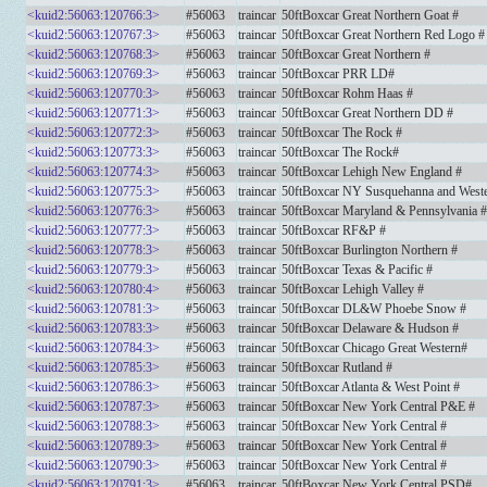
<kuid2:56063:120766:3>
#56063
traincar
50ftBoxcar Great Northern Goat #
<kuid2:56063:120767:3>
#56063
traincar
50ftBoxcar Great Northern Red Logo #
<kuid2:56063:120768:3>
#56063
traincar
50ftBoxcar Great Northern #
<kuid2:56063:120769:3>
#56063
traincar
50ftBoxcar PRR LD#
<kuid2:56063:120770:3>
#56063
traincar
50ftBoxcar Rohm Haas #
<kuid2:56063:120771:3>
#56063
traincar
50ftBoxcar Great Northern DD #
<kuid2:56063:120772:3>
#56063
traincar
50ftBoxcar The Rock #
<kuid2:56063:120773:3>
#56063
traincar
50ftBoxcar The Rock#
<kuid2:56063:120774:3>
#56063
traincar
50ftBoxcar Lehigh New England #
<kuid2:56063:120775:3>
#56063
traincar
50ftBoxcar NY Susquehanna and Weste
<kuid2:56063:120776:3>
#56063
traincar
50ftBoxcar Maryland & Pennsylvania #
<kuid2:56063:120777:3>
#56063
traincar
50ftBoxcar RF&P #
<kuid2:56063:120778:3>
#56063
traincar
50ftBoxcar Burlington Northern #
<kuid2:56063:120779:3>
#56063
traincar
50ftBoxcar Texas & Pacific #
<kuid2:56063:120780:4>
#56063
traincar
50ftBoxcar Lehigh Valley #
<kuid2:56063:120781:3>
#56063
traincar
50ftBoxcar DL&W Phoebe Snow #
<kuid2:56063:120783:3>
#56063
traincar
50ftBoxcar Delaware & Hudson #
<kuid2:56063:120784:3>
#56063
traincar
50ftBoxcar Chicago Great Western#
<kuid2:56063:120785:3>
#56063
traincar
50ftBoxcar Rutland #
<kuid2:56063:120786:3>
#56063
traincar
50ftBoxcar Atlanta & West Point #
<kuid2:56063:120787:3>
#56063
traincar
50ftBoxcar New York Central P&E #
<kuid2:56063:120788:3>
#56063
traincar
50ftBoxcar New York Central #
<kuid2:56063:120789:3>
#56063
traincar
50ftBoxcar New York Central #
<kuid2:56063:120790:3>
#56063
traincar
50ftBoxcar New York Central #
<kuid2:56063:120791:3>
#56063
traincar
50ftBoxcar New York Central PSD#