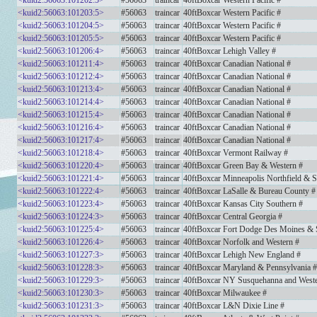
<kuid2:56063:101202:5>
#56063
traincar
40ftBoxcar Western Pacific #
<kuid2:56063:101203:5>
#56063
traincar
40ftBoxcar Western Pacific #
<kuid2:56063:101204:5>
#56063
traincar
40ftBoxcar Western Pacific #
<kuid2:56063:101205:5>
#56063
traincar
40ftBoxcar Western Pacific #
<kuid2:56063:101206:4>
#56063
traincar
40ftBoxcar Lehigh Valley #
<kuid2:56063:101211:4>
#56063
traincar
40ftBoxcar Canadian National #
<kuid2:56063:101212:4>
#56063
traincar
40ftBoxcar Canadian National #
<kuid2:56063:101213:4>
#56063
traincar
40ftBoxcar Canadian National #
<kuid2:56063:101214:4>
#56063
traincar
40ftBoxcar Canadian National #
<kuid2:56063:101215:4>
#56063
traincar
40ftBoxcar Canadian National #
<kuid2:56063:101216:4>
#56063
traincar
40ftBoxcar Canadian National #
<kuid2:56063:101217:4>
#56063
traincar
40ftBoxcar Canadian National #
<kuid2:56063:101218:4>
#56063
traincar
40ftBoxcar Vermont Railway #
<kuid2:56063:101220:4>
#56063
traincar
40ftBoxcar Green Bay & Western #
<kuid2:56063:101221:4>
#56063
traincar
40ftBoxcar Minneapolis Northfield & S
<kuid2:56063:101222:4>
#56063
traincar
40ftBoxcar LaSalle & Bureau County #
<kuid2:56063:101223:4>
#56063
traincar
40ftBoxcar Kansas City Southern #
<kuid2:56063:101224:3>
#56063
traincar
40ftBoxcar Central Georgia #
<kuid2:56063:101225:4>
#56063
traincar
40ftBoxcar Fort Dodge Des Moines & 
<kuid2:56063:101226:4>
#56063
traincar
40ftBoxcar Norfolk and Western #
<kuid2:56063:101227:3>
#56063
traincar
40ftBoxcar Lehigh New England #
<kuid2:56063:101228:3>
#56063
traincar
40ftBoxcar Maryland & Pennsylvania #
<kuid2:56063:101229:3>
#56063
traincar
40ftBoxcar NY Susquehanna and Weste
<kuid2:56063:101230:3>
#56063
traincar
40ftBoxcar Milwaukee #
<kuid2:56063:101231:3>
#56063
traincar
40ftBoxcar L&N Dixie Line #