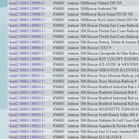
<kuid2:56063:129996:4>
#56063
traincar
50ftBoxcar Wabash DD N#
<kuid2:56063:129997:3>
#56063
traincar
50ftBoxcar Seaboard N#
<kuid2:56063:129998:3>
#56063
traincar
50ftBoxcar Rock Island PD DF N#
<kuid2:56063:129999:3>
#56063
traincar
50ftBoxcar Rock Island Shield DD N#
<kuid2:56063:130002:1>
#56063
traincar
50ft Boxcar Florida East Coast Railwa
<kuid2:56063:130003:1>
#56063
traincar
50ft Boxcar Florida East Coast Railway
<kuid2:56063:130004:1>
#56063
traincar
50ft Boxcar Florida East Coast Railwa
<kuid2:56063:130005:2>
#56063
traincar
50ft Boxcar Detroit, Toledo & Ironton
<kuid2:56063:130006:1>
#56063
traincar
50ft Boxcar CSXT #
<kuid2:56063:130007:1>
#56063
traincar
50ft Boxcar Chesapeake & Ohio Railw
<kuid2:56063:130008:1>
#56063
traincar
50ft Boxcar BAY COLONY RAILRO
<kuid2:56063:130009:2>
#56063
traincar
50ft Boxcar ATLANTIC & WESTERN
<kuid2:56063:130010:4>
#56063
traincar
50ft Boxcar ARKANSAS & LOUISI
<kuid2:56063:130011:1>
#56063
traincar
50ft Boxcar Texas Mexican Railway yd
<kuid2:56063:130012:1>
#56063
traincar
50ft Boxcar Texas Mexican Railway #
<kuid2:56063:130014:1>
#56063
traincar
50ft Boxcar Bradford Industrial Rail x 
<kuid2:56063:130015:1>
#56063
traincar
50ft Boxcar Bradford Industrial Rail #
<kuid2:56063:130016:1>
#56063
traincar
50ft Boxcar Bradford Industrial Rail xx
<kuid2:56063:130017:1>
#56063
traincar
50ft Boxcar Bradford Industrial Rail In
<kuid2:56063:130019:1>
#56063
traincar
50ft Boxcar MARINETTE TOMAH
<kuid2:56063:130020:1>
#56063
traincar
50ft Boxcar South Branch Valley RR #
<kuid2:56063:130021:1>
#56063
traincar
50ft Boxcar Alabama & Gulf Coast Rai
<kuid2:56063:130022:1>
#56063
traincar
50ft Boxcar Angelina & Neches River R
<kuid2:56063:130023:1>
#56063
traincar
50ft Boxcar East St Louis Junction RR
<kuid2:56063:130024:2>
#56063
traincar
50ft Boxcar ALLAGASH #