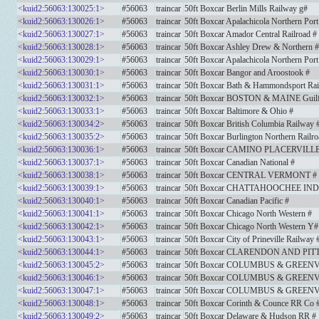
<kuid2:56063:130025:1>
#56063
traincar
50ft Boxcar Berlin Mills Railway g#
<kuid2:56063:130026:1>
#56063
traincar
50ft Boxcar Apalachicola Northern Port
<kuid2:56063:130027:1>
#56063
traincar
50ft Boxcar Amador Central Railroad #
<kuid2:56063:130028:1>
#56063
traincar
50ft Boxcar Ashley Drew & Northern #
<kuid2:56063:130029:1>
#56063
traincar
50ft Boxcar Apalachicola Northern Port
<kuid2:56063:130030:1>
#56063
traincar
50ft Boxcar Bangor and Aroostook #
<kuid2:56063:130031:1>
#56063
traincar
50ft Boxcar Bath & Hammondsport Rai
<kuid2:56063:130032:1>
#56063
traincar
50ft Boxcar BOSTON & MAINE Guilf
<kuid2:56063:130033:1>
#56063
traincar
50ft Boxcar Baltimore & Ohio #
<kuid2:56063:130034:2>
#56063
traincar
50ft Boxcar British Columbia Railway 
<kuid2:56063:130035:2>
#56063
traincar
50ft Boxcar Burlington Northern Railro
<kuid2:56063:130036:1>
#56063
traincar
50ft Boxcar CAMINO PLACERVILL
<kuid2:56063:130037:1>
#56063
traincar
50ft Boxcar Canadian National #
<kuid2:56063:130038:1>
#56063
traincar
50ft Boxcar CENTRAL VERMONT #
<kuid2:56063:130039:1>
#56063
traincar
50ft Boxcar CHATTAHOOCHEE IN
<kuid2:56063:130040:1>
#56063
traincar
50ft Boxcar Canadian Pacific #
<kuid2:56063:130041:1>
#56063
traincar
50ft Boxcar Chicago North Western #
<kuid2:56063:130042:1>
#56063
traincar
50ft Boxcar Chicago North Western Y#
<kuid2:56063:130043:1>
#56063
traincar
50ft Boxcar City of Prineville Railway 
<kuid2:56063:130044:1>
#56063
traincar
50ft Boxcar CLARENDON AND PIT
<kuid2:56063:130045:2>
#56063
traincar
50ft Boxcar COLUMBUS & GREEN
<kuid2:56063:130046:1>
#56063
traincar
50ft Boxcar COLUMBUS & GREEN
<kuid2:56063:130047:1>
#56063
traincar
50ft Boxcar COLUMBUS & GREEN
<kuid2:56063:130048:1>
#56063
traincar
50ft Boxcar Corinth & Counce RR Co 
<kuid2:56063:130049:2>
#56063
traincar
50ft Boxcar Delaware & Hudson RR #