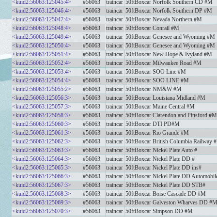
<kuid2:56063:125045:4>
#56063
traincar
50ftBoxcar Norfolk Southern CD #M
<kuid2:56063:125046:4>
#56063
traincar
50ftBoxcar Norfolk Southern DP #M
<kuid2:56063:125047:4>
#56063
traincar
50ftBoxcar Nevada Northern #M
<kuid2:56063:125048:4>
#56063
traincar
50ftBoxcar Conrail #M
<kuid2:56063:125049:4>
#56063
traincar
50ftBoxcar Genesee and Wyoming #M
<kuid2:56063:125050:4>
#56063
traincar
50ftBoxcar Genesee and Wyoming #M
<kuid2:56063:125051:4>
#56063
traincar
50ftBoxcar New Hope & Ivyland #M
<kuid2:56063:125052:4>
#56063
traincar
50ftBoxcar Milwaukee Road #M
<kuid2:56063:125053:4>
#56063
traincar
50ftBoxcar SOO Line #M
<kuid2:56063:125054:4>
#56063
traincar
50ftBoxcar SOO LINE #M
<kuid2:56063:125055:2>
#56063
traincar
50ftBoxcar NM&W #M
<kuid2:56063:125056:3>
#56063
traincar
50ftBoxcar Louisiana Midland #M
<kuid2:56063:125057:3>
#56063
traincar
50ftBoxcar Maine Central #M
<kuid2:56063:125058:3>
#56063
traincar
50ftBoxcar Clarendon and Pittsford #M
<kuid2:56063:125060:3>
#56063
traincar
50ftBoxcar DTI PD#M
<kuid2:56063:125061:3>
#56063
traincar
50ftBoxcar Rio Grande #M
<kuid2:56063:125062:3>
#56063
traincar
50ftBoxcar British Columbia Railway 
<kuid2:56063:125063:3>
#56063
traincar
50ftBoxcar Nickel Plate Auto #
<kuid2:56063:125064:3>
#56063
traincar
50ftBoxcar Nickel Plate DD #
<kuid2:56063:125065:3>
#56063
traincar
50ftBoxcar Nickel Plate DD ins#
<kuid2:56063:125066:3>
#56063
traincar
50ftBoxcar Nickel Plate DD Automobil
<kuid2:56063:125067:3>
#56063
traincar
50ftBoxcar Nickel Plate DD STB#
<kuid2:56063:125068:3>
#56063
traincar
50ftBoxcar Boise Cascade DD #M
<kuid2:56063:125069:3>
#56063
traincar
50ftBoxcar Galveston Wharves DD #
<kuid2:56063:125070:3>
#56063
traincar
50ftBoxcar Simpson DD #M