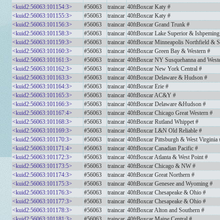
<kuid2:56063:101154:3>
#56063
traincar
40ftBoxcar Katy #
<kuid2:56063:101155:3>
#56063
traincar
40ftBoxcar Katy #
<kuid2:56063:101156:3>
#56063
traincar
40ftBoxcar Grand Trunk #
<kuid2:56063:101158:3>
#56063
traincar
40ftBoxcar Lake Superior & Ishpeming
<kuid2:56063:101159:3>
#56063
traincar
40ftBoxcar Minneapolis Northfield & S
<kuid2:56063:101160:3>
#56063
traincar
40ftBoxcar Green Bay & Western #
<kuid2:56063:101161:3>
#56063
traincar
40ftBoxcar NY Susquehanna and Weste
<kuid2:56063:101162:3>
#56063
traincar
40ftBoxcar New York Central #
<kuid2:56063:101163:3>
#56063
traincar
40ftBoxcar Delaware & Hudson #
<kuid2:56063:101164:3>
#56063
traincar
40ftBoxcar Erie #
<kuid2:56063:101165:3>
#56063
traincar
40ftBoxcar AC&Y #
<kuid2:56063:101166:3>
#56063
traincar
40ftBoxcar Delaware &Hudson #
<kuid2:56063:101167:4>
#56063
traincar
40ftBoxcar Chicago Great Western #
<kuid2:56063:101168:3>
#56063
traincar
40ftBoxcar Rutland Whippet #
<kuid2:56063:101169:3>
#56063
traincar
40ftBoxcar L&N Old Reliable #
<kuid2:56063:101170:3>
#56063
traincar
40ftBoxcar Pittsburgh & West Virginia 
<kuid2:56063:101171:4>
#56063
traincar
40ftBoxcar Canadian Pacific #
<kuid2:56063:101172:3>
#56063
traincar
40ftBoxcar Atlanta & West Point #
<kuid2:56063:101173:5>
#56063
traincar
40ftBoxcar Chicago & NW #
<kuid2:56063:101174:3>
#56063
traincar
40ftBoxcar Great Northern #
<kuid2:56063:101175:3>
#56063
traincar
40ftBoxcar Genesee and Wyoming #
<kuid2:56063:101176:3>
#56063
traincar
40ftBoxcar Chesapeake & Ohio #
<kuid2:56063:101177:3>
#56063
traincar
40ftBoxcar Chesapeake & Ohio #
<kuid2:56063:101178:3>
#56063
traincar
40ftBoxcar Alton and Southern #
<kuid2:56063:101181:3>
#56063
traincar
40ftBoxcar Maine Central #