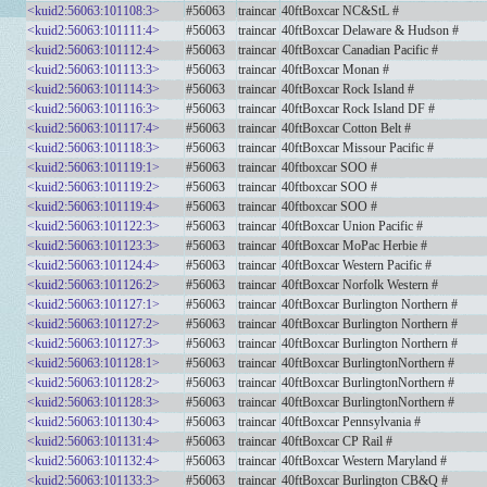
<kuid2:56063:101108:3>
#56063
traincar
40ftBoxcar NC&StL #
<kuid2:56063:101111:4>
#56063
traincar
40ftBoxcar Delaware & Hudson #
<kuid2:56063:101112:4>
#56063
traincar
40ftBoxcar Canadian Pacific #
<kuid2:56063:101113:3>
#56063
traincar
40ftBoxcar Monan #
<kuid2:56063:101114:3>
#56063
traincar
40ftBoxcar Rock Island #
<kuid2:56063:101116:3>
#56063
traincar
40ftBoxcar Rock Island DF #
<kuid2:56063:101117:4>
#56063
traincar
40ftBoxcar Cotton Belt #
<kuid2:56063:101118:3>
#56063
traincar
40ftBoxcar Missour Pacific #
<kuid2:56063:101119:1>
#56063
traincar
40ftboxcar SOO #
<kuid2:56063:101119:2>
#56063
traincar
40ftboxcar SOO #
<kuid2:56063:101119:4>
#56063
traincar
40ftboxcar SOO #
<kuid2:56063:101122:3>
#56063
traincar
40ftBoxcar Union Pacific #
<kuid2:56063:101123:3>
#56063
traincar
40ftBoxcar MoPac Herbie #
<kuid2:56063:101124:4>
#56063
traincar
40ftBoxcar Western Pacific #
<kuid2:56063:101126:2>
#56063
traincar
40ftBoxcar Norfolk Western #
<kuid2:56063:101127:1>
#56063
traincar
40ftBoxcar Burlington Northern #
<kuid2:56063:101127:2>
#56063
traincar
40ftBoxcar Burlington Northern #
<kuid2:56063:101127:3>
#56063
traincar
40ftBoxcar Burlington Northern #
<kuid2:56063:101128:1>
#56063
traincar
40ftBoxcar BurlingtonNorthern #
<kuid2:56063:101128:2>
#56063
traincar
40ftBoxcar BurlingtonNorthern #
<kuid2:56063:101128:3>
#56063
traincar
40ftBoxcar BurlingtonNorthern #
<kuid2:56063:101130:4>
#56063
traincar
40ftBoxcar Pennsylvania #
<kuid2:56063:101131:4>
#56063
traincar
40ftBoxcar CP Rail #
<kuid2:56063:101132:4>
#56063
traincar
40ftBoxcar Western Maryland #
<kuid2:56063:101133:3>
#56063
traincar
40ftBoxcar Burlington CB&Q #