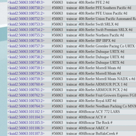
<kuid2:56063:100749:3>
#56063
traincar
40ft Reefer PFE 2 #d
<kuid2:56063:100750:2>
#56063
traincar
40ft Reefer PFE Southern Pacific #d
<kuid2:56063:100751:2>
#56063
traincar
40ft Reefer PFE Union Pacific #d
<kuid2:56063:100752:3>
#56063
traincar
40ft Reefer Union Pacific Automated R
<kuid2:56063:100753:3>
#56063
traincar
40ft Reefer Swift SRLX #d
<kuid2:56063:100754:2>
#56063
traincar
40ft Reefer Swift Premium SRLX #d
<kuid2:56063:100755:2>
#56063
traincar
40ft Reefer Northern Pacific #d
<kuid2:56063:100756:3>
#56063
traincar
40ft Reefer IBP IBPX #d
<kuid2:56063:100757:3>
#56063
traincar
40ft Reefer Greenlee Pacing Co URTX
<kuid2:56063:100758:1>
#56063
traincar
40ft Reefer Dubuque URTX #d
<kuid2:56063:100758:2>
#56063
traincar
40ft Reefer Dubuque URTX #d
<kuid2:56063:100758:3>
#56063
traincar
40ft Reefer Dubuque URTX #d
<kuid2:56063:100759:1>
#56063
traincar
40ft Reefer Morrell Meats #d
<kuid2:56063:100759:2>
#56063
traincar
40ft Reefer Morrell Meats #d
<kuid2:56063:100759:3>
#56063
traincar
40ft Reefer Morrell Meats NADX s #d
<kuid2:56063:100760:4>
#56063
traincar
40ft Reefer ARMOUR PCX 1 #d
<kuid2:56063:100761:2>
#56063
traincar
40ft Reefer ARMOUR PCX 2 #d
<kuid2:56063:100762:3>
#56063
traincar
40ft Reefer Fruit Growers Express FG
<kuid2:56063:100763:2>
#56063
traincar
40ft Reefer Royal ART #d
<kuid2:56063:100764:3>
#56063
traincar
40ft Reefer Needham Packing Co MN
<kuid2:56063:101102:1>
#56063
traincar
40ftBoxcar ACY 772 LARS
<kuid2:56063:101104:3>
#56063
traincar
40ftBoxcar ACY #
<kuid2:56063:101105:3>
#56063
traincar
40ftBoxcar The Rock #
<kuid2:56063:101106:3>
#56063
traincar
40ftBoxcar A&EC #
<kuid2:56063:101107:3>
#56063
traincar
40ftBoxcar BuffaloCreek #