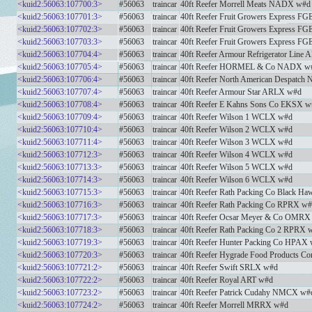
<kuid2:56063:107700:3>
#56063
traincar
40ft Reefer Morrell Meats NADX w#d
<kuid2:56063:107701:3>
#56063
traincar
40ft Reefer Fruit Growers Express F
<kuid2:56063:107702:3>
#56063
traincar
40ft Reefer Fruit Growers Express F
<kuid2:56063:107703:3>
#56063
traincar
40ft Reefer Fruit Growers Express F
<kuid2:56063:107704:4>
#56063
traincar
40ft Reefer Armour Refrigerator Line
<kuid2:56063:107705:4>
#56063
traincar
40ft Reefer HORMEL & Co NADX w
<kuid2:56063:107706:4>
#56063
traincar
40ft Reefer North American Despatc
<kuid2:56063:107707:4>
#56063
traincar
40ft Reefer Armour Star ARLX w#d
<kuid2:56063:107708:4>
#56063
traincar
40ft Reefer E Kahns Sons Co EKSX w
<kuid2:56063:107709:4>
#56063
traincar
40ft Reefer Wilson 1 WCLX w#d
<kuid2:56063:107710:4>
#56063
traincar
40ft Reefer Wilson 2 WCLX w#d
<kuid2:56063:107711:4>
#56063
traincar
40ft Reefer Wilson 3 WCLX w#d
<kuid2:56063:107712:3>
#56063
traincar
40ft Reefer Wilson 4 WCLX w#d
<kuid2:56063:107713:3>
#56063
traincar
40ft Reefer Wilson 5 WCLX w#d
<kuid2:56063:107714:3>
#56063
traincar
40ft Reefer Wilson 6 WCLX w#d
<kuid2:56063:107715:3>
#56063
traincar
40ft Reefer Rath Packing Co Black 
<kuid2:56063:107716:3>
#56063
traincar
40ft Reefer Rath Packing Co RPRX w
<kuid2:56063:107717:3>
#56063
traincar
40ft Reefer Ocsar Meyer & Co OMRX
<kuid2:56063:107718:3>
#56063
traincar
40ft Reefer Rath Packing Co 2 RPRX 
<kuid2:56063:107719:3>
#56063
traincar
40ft Reefer Hunter Packing Co HPAX
<kuid2:56063:107720:3>
#56063
traincar
40ft Reefer Hygrade Food Products 
<kuid2:56063:107721:2>
#56063
traincar
40ft Reefer Swift SRLX w#d
<kuid2:56063:107722:2>
#56063
traincar
40ft Reefer Royal ART w#d
<kuid2:56063:107723:2>
#56063
traincar
40ft Reefer Patrick Cudahy NMCX w#
<kuid2:56063:107724:2>
#56063
traincar
40ft Reefer Morrell MRRX w#d