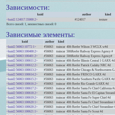
Зависимости:
kuid
author
kind
<kuid2:124017:35000:2>
#124017
texture
Всего связей: 1, неизвестных связей: 0
Зависимые элементы:
kuid
author
kind
<kuid2:56063:10772:1>
#56063
traincar
40ft Reefer Wilson 3 WCLX w#d
<kuid2:56063:100400:2>
#56063
traincar
50ftReefer Railway Express Agency #
<kuid2:56063:100401:2>
#56063
traincar
50ftReefer Railway Express Agency#
<kuid2:56063:100611:2>
#56063
traincar
40ft Reefer Illinois Central 1 GARX #d
<kuid2:56063:100612:2>
#56063
traincar
40ft Reefer Patrick Cudahy NRC #d
<kuid2:56063:100613:2>
#56063
traincar
40ft Reefer Chicago & Northwestern
<kuid2:56063:100614:2>
#56063
traincar
40ft Reefer FRISCO GARX #d
<kuid2:56063:100615:2>
#56063
traincar
40ft Reefer Southern Pacific GARX #d
<kuid2:56063:100616:2>
#56063
traincar
40ft Reefer Rio Grande GARX #d
<kuid2:56063:100617:2>
#56063
traincar
40ft Reefer Santa Fe Chief California #
<kuid2:56063:100618:2>
#56063
traincar
40ft Reefer Santa Fe El Capitan Streaml
<kuid2:56063:100619:2>
#56063
traincar
40ft Reefer Santa Fe Super Chief #d
<kuid2:56063:100620:1>
#56063
traincar
40ft Reefer Santa Fe Chief Streamliner 
<kuid2:56063:100620:2>
#56063
traincar
40ft Reefer Santa Fe Chief Streamliner 
<kuid2:56063:100621:1>
#56063
traincar
40ft Reefer Santa Fe Scout #d