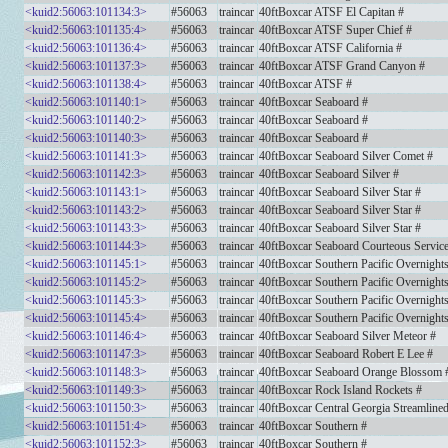
<kuid2:56063:101134:3>
#56063
traincar
40ftBoxcar ATSF El Capitan #
<kuid2:56063:101135:4>
#56063
traincar
40ftBoxcar ATSF Super Chief #
<kuid2:56063:101136:4>
#56063
traincar
40ftBoxcar ATSF California #
<kuid2:56063:101137:3>
#56063
traincar
40ftBoxcar ATSF Grand Canyon #
<kuid2:56063:101138:4>
#56063
traincar
40ftBoxcar ATSF #
<kuid2:56063:101140:1>
#56063
traincar
40ftBoxcar Seaboard #
<kuid2:56063:101140:2>
#56063
traincar
40ftBoxcar Seaboard #
<kuid2:56063:101140:3>
#56063
traincar
40ftBoxcar Seaboard #
<kuid2:56063:101141:3>
#56063
traincar
40ftBoxcar Seaboard Silver Comet #
<kuid2:56063:101142:3>
#56063
traincar
40ftBoxcar Seaboard Silver #
<kuid2:56063:101143:1>
#56063
traincar
40ftBoxcar Seaboard Silver Star #
<kuid2:56063:101143:2>
#56063
traincar
40ftBoxcar Seaboard Silver Star #
<kuid2:56063:101143:3>
#56063
traincar
40ftBoxcar Seaboard Silver Star #
<kuid2:56063:101144:3>
#56063
traincar
40ftBoxcar Seaboard Courteous Service
<kuid2:56063:101145:1>
#56063
traincar
40ftBoxcar Southern Pacific Overnight
<kuid2:56063:101145:2>
#56063
traincar
40ftBoxcar Southern Pacific Overnight
<kuid2:56063:101145:3>
#56063
traincar
40ftBoxcar Southern Pacific Overnight
<kuid2:56063:101145:4>
#56063
traincar
40ftBoxcar Southern Pacific Overnight
<kuid2:56063:101146:4>
#56063
traincar
40ftBoxcar Seaboard Silver Meteor #
<kuid2:56063:101147:3>
#56063
traincar
40ftBoxcar Seaboard Robert E Lee #
<kuid2:56063:101148:3>
#56063
traincar
40ftBoxcar Seaboard Orange Blossom 
<kuid2:56063:101149:3>
#56063
traincar
40ftBoxcar Rock Island Rockets #
<kuid2:56063:101150:3>
#56063
traincar
40ftBoxcar Central Georgia Streamline
<kuid2:56063:101151:4>
#56063
traincar
40ftBoxcar Southern #
<kuid2:56063:101152:3>
#56063
traincar
40ftBoxcar Southern #