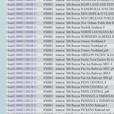
<kuid2:56063:130099:2>
#56063
traincar
50ft Boxcar HINGHAM LUMBER 
<kuid2:56063:130100:1>
#56063
traincar
50ft Boxcar MARYLAND AND PEN
<kuid2:56063:130101:1>
#56063
traincar
50ft Boxcar NAPIERVILLE JUNCT
<kuid2:56063:130102:1>
#56063
traincar
50ft Boxcar NEW HOPE & IVYLAN
<kuid2:56063:130103:1>
#56063
traincar
50ft Boxcar NEW ORLEANS PUBLI
<kuid2:56063:130104:1>
#56063
traincar
50ft Boxcar New Orleans Public Belt R
<kuid2:56063:130105:1>
#56063
traincar
50ft Boxcar Norfolk Southern #
<kuid2:56063:130106:1>
#56063
traincar
50ft Boxcar NORTH LOUISIANA &
<kuid2:56063:130107:1>
#56063
traincar
50ft Boxcar NORTHERN ALBERTA 
<kuid2:56063:130108:1>
#56063
traincar
50ft Boxcar Ontario Northland #
<kuid2:56063:130109:1>
#56063
traincar
50ft Boxcar Ontario Northland y#
<kuid2:56063:130110:2>
#56063
traincar
50ft Boxcar Ontario Northland pd#
<kuid2:56063:130111:1>
#56063
traincar
50ft Boxcar OREGON PACIFIC & 
<kuid2:56063:130112:1>
#56063
traincar
50ft Boxcar Pacific Great Eastern Ry C
<kuid2:56063:130113:1>
#56063
traincar
50ft Boxcar Pan Am Railways MEC #
<kuid2:56063:130114:1>
#56063
traincar
50ft Boxcar Pan Am Railways MEC p#
<kuid2:56063:130115:1>
#56063
traincar
50ft Boxcar Pan Am Railways BM #
<kuid2:56063:130116:1>
#56063
traincar
50ft Boxcar Pan Am Railways BM g#
<kuid2:56063:130117:1>
#56063
traincar
50ft Boxcar PENN CENTRAL #
<kuid2:56063:130118:1>
#56063
traincar
50ft Boxcar PENN CENTRAL y#
<kuid2:56063:130119:1>
#56063
traincar
50ft Boxcar PENN CENTRAL pd#
<kuid2:56063:130120:1>
#56063
traincar
50ft Boxcar PENINSULA TERMINAL
<kuid2:56063:130121:1>
#56063
traincar
50ft Boxcar PENINSULA TERMINAL
<kuid2:56063:130122:1>
#56063
traincar
50ft Boxcar PICKENS Railroad #
<kuid2:56063:130123:1>
#56063
traincar
50ft Boxcar PICKENS Railroad nr#