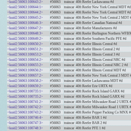
<kuid2:56063:100643:2>
#56063
traincar
40ft Reefer Lackawanna #d
<kuid2:56063:100644:1>
#56063
traincar
40ft Reefer New York Central MDT #d
<kuid2:56063:100644:2>
#56063
traincar
40ft Reefer New York Central MDT #d
<kuid2:56063:100645:2>
#56063
traincar
40ft Reefer New York Central 2 MDT 
<kuid2:56063:100646:3>
#56063
traincar
40ft Reefer Canadian National #d
<kuid2:56063:100647:2>
#56063
traincar
40ft Reefer Manufacturers #d
<kuid2:56063:100648:3>
#56063
traincar
40ft Reefer Burlington Northern WFB
<kuid2:56063:100649:2>
#56063
traincar
40ft Reefer Southern Pacific PFE #d
<kuid2:56063:100650:2>
#56063
traincar
40ft Reefer Illinois Central #d
<kuid2:56063:100651:2>
#56063
traincar
40ft Reefer Illinois Central 2 #d
<kuid2:56063:100653:2>
#56063
traincar
40ft Reefer Illinois Central 3 #d
<kuid2:56063:100654:2>
#56063
traincar
40ft Reefer Illinois Central NRC #d
<kuid2:56063:100655:2>
#56063
traincar
40ft Reefer Illinois Central NRC 2 #d
<kuid2:56063:100656:2>
#56063
traincar
40ft Reefer Illinois Central MDT #d
<kuid2:56063:100657:2>
#56063
traincar
40ft Reefer New York Central 3 MDT 
<kuid2:56063:100658:2>
#56063
traincar
40ft Reefer Lackawanna MDT #d
<kuid2:56063:100659:2>
#56063
traincar
40ft Reefer Erie URTX #d
<kuid2:56063:100735:1>
#56063
traincar
40ft Reefer Rock Island GARX #d
<kuid2:56063:100735:2>
#56063
traincar
40ft Reefer Rock Island GARX #d
<kuid2:56063:100741:2>
#56063
traincar
40ft Reefer Milwaukee Road 2 URTX 
<kuid2:56063:100742:2>
#56063
traincar
40ft Reefer Milwaukee Road 1 URTX 
<kuid2:56063:100743:2>
#56063
traincar
40ft Reefer Pepper Packing Co MNX #
<kuid2:56063:100746:4>
#56063
traincar
40ft Reefer BAR 1 #d
<kuid2:56063:100747:3>
#56063
traincar
40ft Reefer BAR 2 #d
<kuid2:56063:100748:3>
#56063
traincar
40ft Reefer PFE 1 #d