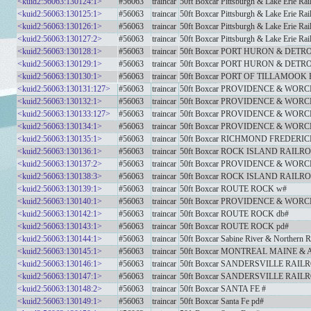
<kuid2:56063:130124:1>
#56063
traincar
50ft Boxcar Pittsburgh & Lake Erie Rai
<kuid2:56063:130125:1>
#56063
traincar
50ft Boxcar Pittsburgh & Lake Erie Rai
<kuid2:56063:130126:1>
#56063
traincar
50ft Boxcar Pittsburgh & Lake Erie Rai
<kuid2:56063:130127:2>
#56063
traincar
50ft Boxcar Pittsburgh & Lake Erie Rai
<kuid2:56063:130128:1>
#56063
traincar
50ft Boxcar PORT HURON & DETR
<kuid2:56063:130129:1>
#56063
traincar
50ft Boxcar PORT HURON & DETRO
<kuid2:56063:130130:1>
#56063
traincar
50ft Boxcar PORT OF TILLAMOOK
<kuid2:56063:130131:127>
#56063
traincar
50ft Boxcar PROVIDENCE & WOR
<kuid2:56063:130132:1>
#56063
traincar
50ft Boxcar PROVIDENCE & WOR
<kuid2:56063:130133:127>
#56063
traincar
50ft Boxcar PROVIDENCE & WOR
<kuid2:56063:130134:1>
#56063
traincar
50ft Boxcar PROVIDENCE & WOR
<kuid2:56063:130135:1>
#56063
traincar
50ft Boxcar RICHMOND FREDER
<kuid2:56063:130136:1>
#56063
traincar
50ft Boxcar ROCK ISLAND RAILR
<kuid2:56063:130137:2>
#56063
traincar
50ft Boxcar PROVIDENCE & WOR
<kuid2:56063:130138:3>
#56063
traincar
50ft Boxcar ROCK ISLAND RAILR
<kuid2:56063:130139:1>
#56063
traincar
50ft Boxcar ROUTE ROCK w#
<kuid2:56063:130140:1>
#56063
traincar
50ft Boxcar PROVIDENCE & WOR
<kuid2:56063:130142:1>
#56063
traincar
50ft Boxcar ROUTE ROCK db#
<kuid2:56063:130143:1>
#56063
traincar
50ft Boxcar ROUTE ROCK pd#
<kuid2:56063:130144:1>
#56063
traincar
50ft Boxcar Sabine River & Northern R
<kuid2:56063:130145:1>
#56063
traincar
50ft Boxcar MONTREAL MAINE &
<kuid2:56063:130146:1>
#56063
traincar
50ft Boxcar SANDERSVILLE RAI
<kuid2:56063:130147:1>
#56063
traincar
50ft Boxcar SANDERSVILLE RAI
<kuid2:56063:130148:2>
#56063
traincar
50ft Boxcar SANTA FE #
<kuid2:56063:130149:1>
#56063
traincar
50ft Boxcar Santa Fe pd#