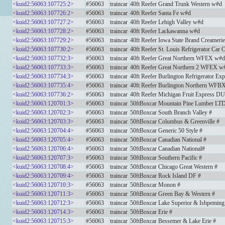
<kuid2:56063:107725:2>
#56063
traincar
40ft Reefer Grand Trunk Western w#d
<kuid2:56063:107726:2>
#56063
traincar
40ft Reefer Santa Fe w#d
<kuid2:56063:107727:2>
#56063
traincar
40ft Reefer Lehigh Valley w#d
<kuid2:56063:107728:2>
#56063
traincar
40ft Reefer Lackawanna w#d
<kuid2:56063:107729:2>
#56063
traincar
40ft Reefer Iowa State Brand Creame
<kuid2:56063:107730:2>
#56063
traincar
40ft Reefer St. Louis Refrigerator Ca
<kuid2:56063:107732:3>
#56063
traincar
40ft Reefer Great Northern WFEX w#d
<kuid2:56063:107733:3>
#56063
traincar
40ft Reefer Great Northern 2 WFEX w
<kuid2:56063:107734:3>
#56063
traincar
40ft Reefer Burlington Refrigerator 
<kuid2:56063:107735:4>
#56063
traincar
40ft Reefer Burlington Northern WFB
<kuid2:56063:107736:2>
#56063
traincar
40ft Reefer Michigan Fruit Express D
<kuid2:56063:120701:3>
#56063
traincar
50ftBoxcar Mountain Pine Lumber LTD
<kuid2:56063:120702:3>
#56063
traincar
50ftBoxcar South Branch Valley #
<kuid2:56063:120703:3>
#56063
traincar
50ftBoxcar Columbus & Greenville #
<kuid2:56063:120704:4>
#56063
traincar
50ftBoxcar Generic 50 Style #
<kuid2:56063:120705:4>
#56063
traincar
50ftBoxcar Canadian National #
<kuid2:56063:120706:4>
#56063
traincar
50ftBoxcar Canadian National#
<kuid2:56063:120707:3>
#56063
traincar
50ftBoxcar Southern Pacific #
<kuid2:56063:120708:4>
#56063
traincar
50ftBoxcar Chicago Great Western #
<kuid2:56063:120709:4>
#56063
traincar
50ftBoxcar Rock Island DF #
<kuid2:56063:120710:3>
#56063
traincar
50ftBoxcar Monon #
<kuid2:56063:120711:3>
#56063
traincar
50ftBoxcar Green Bay & Western #
<kuid2:56063:120712:3>
#56063
traincar
50ftBoxcar Lake Superior & Ishpeming
<kuid2:56063:120714:3>
#56063
traincar
50ftBoxcar Erie #
<kuid2:56063:120715:3>
#56063
traincar
50ftBoxcar Bessemer & Lake Erie #