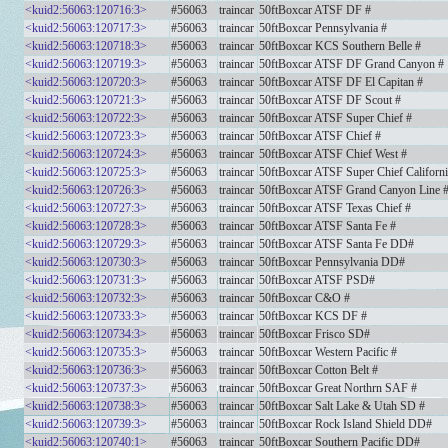
<kuid2:56063:120716:3>
#56063
traincar
50ftBoxcar ATSF DF #
<kuid2:56063:120717:3>
#56063
traincar
50ftBoxcar Pennsylvania #
<kuid2:56063:120718:3>
#56063
traincar
50ftBoxcar KCS Southern Belle #
<kuid2:56063:120719:3>
#56063
traincar
50ftBoxcar ATSF DF Grand Canyon #
<kuid2:56063:120720:3>
#56063
traincar
50ftBoxcar ATSF DF El Capitan #
<kuid2:56063:120721:3>
#56063
traincar
50ftBoxcar ATSF DF Scout #
<kuid2:56063:120722:3>
#56063
traincar
50ftBoxcar ATSF Super Chief #
<kuid2:56063:120723:3>
#56063
traincar
50ftBoxcar ATSF Chief #
<kuid2:56063:120724:3>
#56063
traincar
50ftBoxcar ATSF Chief West #
<kuid2:56063:120725:3>
#56063
traincar
50ftBoxcar ATSF Super Chief Californi
<kuid2:56063:120726:3>
#56063
traincar
50ftBoxcar ATSF Grand Canyon Line 
<kuid2:56063:120727:3>
#56063
traincar
50ftBoxcar ATSF Texas Chief #
<kuid2:56063:120728:3>
#56063
traincar
50ftBoxcar ATSF Santa Fe #
<kuid2:56063:120729:3>
#56063
traincar
50ftBoxcar ATSF Santa Fe DD#
<kuid2:56063:120730:3>
#56063
traincar
50ftBoxcar Pennsylvania DD#
<kuid2:56063:120731:3>
#56063
traincar
50ftBoxcar ATSF PSD#
<kuid2:56063:120732:3>
#56063
traincar
50ftBoxcar C&O #
<kuid2:56063:120733:3>
#56063
traincar
50ftBoxcar KCS DF #
<kuid2:56063:120734:3>
#56063
traincar
50ftBoxcar Frisco SD#
<kuid2:56063:120735:3>
#56063
traincar
50ftBoxcar Western Pacific #
<kuid2:56063:120736:3>
#56063
traincar
50ftBoxcar Cotton Belt #
<kuid2:56063:120737:3>
#56063
traincar
50ftBoxcar Great Northrn SAF #
<kuid2:56063:120738:3>
#56063
traincar
50ftBoxcar Salt Lake & Utah SD #
<kuid2:56063:120739:3>
#56063
traincar
50ftBoxcar Rock Island Shield DD#
<kuid2:56063:120740:1>
#56063
traincar
50ftBoxcar Southern Pacific DD#