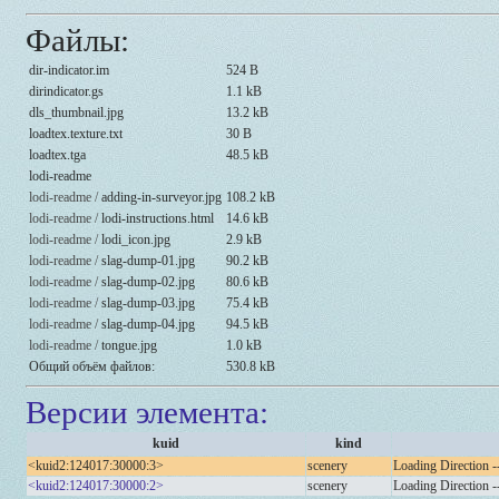
Файлы:
dir-indicator.im
524 B
dirindicator.gs
1.1 kB
dls_thumbnail.jpg
13.2 kB
loadtex.texture.txt
30 B
loadtex.tga
48.5 kB
lodi-readme
lodi-readme /
adding-in-surveyor.jpg
108.2 kB
lodi-readme /
lodi-instructions.html
14.6 kB
lodi-readme /
lodi_icon.jpg
2.9 kB
lodi-readme /
slag-dump-01.jpg
90.2 kB
lodi-readme /
slag-dump-02.jpg
80.6 kB
lodi-readme /
slag-dump-03.jpg
75.4 kB
lodi-readme /
slag-dump-04.jpg
94.5 kB
lodi-readme /
tongue.jpg
1.0 kB
Общий объём файлов:
530.8 kB
Версии элемента:
kuid
kind
<kuid2:124017:30000:3>
scenery
Loading Direction -
<kuid2:124017:30000:2>
scenery
Loading Direction -