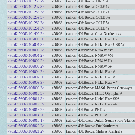
<kuid2:56063:101256:2>
#56063
traincar
40ft Boxcar LIRR 5#
<kuid2:56063:101257:3>
#56063
traincar
40ft Boxcar CCLE 1#
<kuid2:56063:101258:3>
#56063
traincar
40ft Boxcar CCLE 2#
<kuid2:56063:101259:3>
#56063
traincar
40ft Boxcar CCLE 3 #
<kuid2:56063:101260:3>
#56063
traincar
40ft Boxcar CCLE 5#
<kuid2:56063:101261:3>
#56063
traincar
40ft Boxcar CCLE 4#
<kuid2:56063:101400:2>
#56063
traincar
40ftBoxcar Great Northern ##
<kuid2:56063:105000:3>
#56063
traincar
40ftBoxcar Nickel Plate B#
<kuid2:56063:105001:3>
#56063
traincar
40ftBoxcar Nickel Plate USRA#
<kuid2:56063:106000:2>
#56063
traincar
40ftBoxcar NM&W es#
<kuid2:56063:106001:2>
#56063
traincar
40ftBoxcar NM&W #M
<kuid2:56063:106002:2>
#56063
traincar
40ftBoxcar NM&W H#
<kuid2:56063:106003:2>
#56063
traincar
40ftBoxcar NM&W S#
<kuid2:56063:106004:2>
#56063
traincar
50ftBoxcar Nickle Plate #
<kuid2:56063:106007:3>
#56063
traincar
40ftBoxcar Nickel Plate #
<kuid2:56063:106008:3>
#56063
traincar
40ftBoxcar Nickel Plate w#
<kuid2:56063:106009:3>
#56063
traincar
40ftBoxcar M&StL Peoria Gateway #
<kuid2:56063:106010:3>
#56063
traincar
40ftBoxcar MILK Olympian #
<kuid2:56063:106011:3>
#56063
traincar
40ftBoxcar Nickel Plate SS#
<kuid2:56063:106012:3>
#56063
traincar
40ftBoxcar Nickel Plate o#
<kuid2:56063:106013:2>
#56063
traincar
40ftBoxcar PHD #
<kuid2:56063:106014:2>
#56063
traincar
40ftBoxcar PHD 2#
<kuid2:56063:106015:1>
#56063
traincar
40ftboxcar Duluth South Shore Atlantic
<kuid2:56063:106020:2>
#56063
traincar
40ft Boxcar Erie Northern #
<kuid2:56063:106021:2>
#56063
traincar
40ft Boxcar Midwest Central #