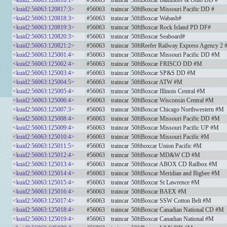
<kuid2:56063:120816:1>
#56063
traincar
50ftBoxcar Baltimore & Ohio DD #
<kuid2:56063:120817:3>
#56063
traincar
50ftBoxcar Missouri Pacific DD #
<kuid2:56063:120818:3>
#56063
traincar
50ftBoxcar Wabash#
<kuid2:56063:120819:3>
#56063
traincar
50ftBoxcar Rock Island PD DF#
<kuid2:56063:120820:3>
#56063
traincar
50ftBoxcar Seaboard#
<kuid2:56063:120821:2>
#56063
traincar
50ftReefer Railway Express Agency 2 
<kuid2:56063:125001:4>
#56063
traincar
50ftBoxcar Missouri Pacific DD #M
<kuid2:56063:125002:4>
#56063
traincar
50ftBoxcar FRISCO DD #M
<kuid2:56063:125003:4>
#56063
traincar
50ftBoxcar SP&S DD #M
<kuid2:56063:125004:5>
#56063
traincar
50ftBoxcar ATW #M
<kuid2:56063:125005:4>
#56063
traincar
50ftBoxcar Illinois Central #M
<kuid2:56063:125006:4>
#56063
traincar
50ftBoxcar Wisconsin Central #M
<kuid2:56063:125007:3>
#56063
traincar
50ftBoxcar Chicago Northwestern #M
<kuid2:56063:125008:4>
#56063
traincar
50ftBoxcar Missouri Pacific DD #M
<kuid2:56063:125009:4>
#56063
traincar
50ftBoxcar Missouri Pacific UP #M
<kuid2:56063:125010:4>
#56063
traincar
50ftBoxcar Missouri Pacific #M
<kuid2:56063:125011:5>
#56063
traincar
50ftboxcar Union Pacific #M
<kuid2:56063:125012:4>
#56063
traincar
50ftBoxcar MD&W CD #M
<kuid2:56063:125013:4>
#56063
traincar
50ftBoxcar ABOX CD Railbox #M
<kuid2:56063:125014:4>
#56063
traincar
50ftBoxcar Meridian and Bigbee #M
<kuid2:56063:125015:4>
#56063
traincar
50ftBoxcar St Lawrence #M
<kuid2:56063:125016:4>
#56063
traincar
50ftBoxcar BAEX #M
<kuid2:56063:125017:4>
#56063
traincar
50ftBoxcar SSW Cotton Belt #M
<kuid2:56063:125018:4>
#56063
traincar
50ftBoxcar Canadian National CD #M
<kuid2:56063:125019:4>
#56063
traincar
50ftBoxcar Canadian National #M