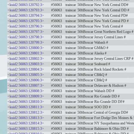
<kuid2:56063:120792:3>
#56063
traincar
50ftBoxcar New York Central DD#
<kuid2:56063:120793:3>
#56063
traincar
50ftBoxcar New York Central DD #
<kuid2:56063:120794:3>
#56063
traincar
50ftBoxcar New York Central PD#
<kuid2:56063:120795:3>
#56063
traincar
50ftBoxcar New York Central PD #
<kuid2:56063:120796:3>
#56063
traincar
50ftBoxcar New York Central #
<kuid2:56063:120797:3>
#56063
traincar
50ftBoxcar Great Northern Red Logo #
<kuid2:56063:120798:3>
#56063
traincar
50ftBoxcar Jersey Central Lines #
<kuid2:56063:120799:3>
#56063
traincar
50ftBoxcar Wabash #
<kuid2:56063:120800:3>
#56063
traincar
50ftBoxcar GM&O #
<kuid2:56063:120801:3>
#56063
traincar
50ftBoxcar Alaska #
<kuid2:56063:120802:3>
#56063
traincar
50ftBoxcar Jersey Central Lines CRP #
<kuid2:56063:120803:3>
#56063
traincar
50ftBoxcar Seaboard #
<kuid2:56063:120804:3>
#56063
traincar
50ftBoxcar Rock Island Rockets #
<kuid2:56063:120805:3>
#56063
traincar
50ftBoxcar CB&Q #
<kuid2:56063:120806:3>
#56063
traincar
50ftBoxcar CB&Q #
<kuid2:56063:120807:3>
#56063
traincar
50ftBoxcar Delaware & Hudson #
<kuid2:56063:120808:3>
#56063
traincar
50ftBoxcar Wabash DD #
<kuid2:56063:120809:3>
#56063
traincar
50ftBoxcar Rio Grande DD #
<kuid2:56063:120810:3>
#56063
traincar
50ftBoxcar Rio Grande DD DF#
<kuid2:56063:120811:3>
#56063
traincar
50ftBoxcar SOO DD #
<kuid2:56063:120812:3>
#56063
traincar
50ftboxcar Central of Georgia DD#
<kuid2:56063:120813:3>
#56063
traincar
50ftBoxcar Fort Dodge Des Moines &
<kuid2:56063:120814:3>
#56063
traincar
50ftBoxcar NY Susquehanna and West
<kuid2:56063:120815:3>
#56063
traincar
50ftBoxcar Baltimore & Ohio DD #