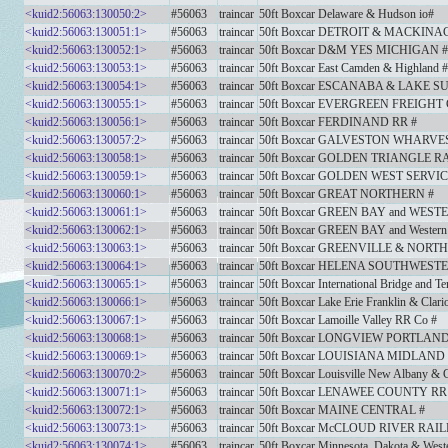
<kuid2:56063:130050:2>
#56063
traincar
50ft Boxcar Delaware & Hudson io#
<kuid2:56063:130051:1>
#56063
traincar
50ft Boxcar DETROIT & MACKINAC
<kuid2:56063:130052:1>
#56063
traincar
50ft Boxcar D&M YES MICHIGAN #
<kuid2:56063:130053:1>
#56063
traincar
50ft Boxcar East Camden & Highland #
<kuid2:56063:130054:1>
#56063
traincar
50ft Boxcar ESCANABA & LAKE 
<kuid2:56063:130055:1>
#56063
traincar
50ft Boxcar EVERGREEN FREIGHT
<kuid2:56063:130056:1>
#56063
traincar
50ft Boxcar FERDINAND RR #
<kuid2:56063:130057:2>
#56063
traincar
50ft Boxcar GALVESTON WHARVES
<kuid2:56063:130058:1>
#56063
traincar
50ft Boxcar GOLDEN TRIANGLE R
<kuid2:56063:130059:1>
#56063
traincar
50ft Boxcar GOLDEN WEST SERVIC
<kuid2:56063:130060:1>
#56063
traincar
50ft Boxcar GREAT NORTHERN #
<kuid2:56063:130061:1>
#56063
traincar
50ft Boxcar GREEN BAY and WEST
<kuid2:56063:130062:1>
#56063
traincar
50ft Boxcar GREEN BAY and Western
<kuid2:56063:130063:1>
#56063
traincar
50ft Boxcar GREENVILLE & NORT
<kuid2:56063:130064:1>
#56063
traincar
50ft Boxcar HELENA SOUTHWEST
<kuid2:56063:130065:1>
#56063
traincar
50ft Boxcar International Bridge and 
<kuid2:56063:130066:1>
#56063
traincar
50ft Boxcar Lake Erie Franklin & Clar
<kuid2:56063:130067:1>
#56063
traincar
50ft Boxcar Lamoille Valley RR Co #
<kuid2:56063:130068:1>
#56063
traincar
50ft Boxcar LONGVIEW PORTLAN
<kuid2:56063:130069:1>
#56063
traincar
50ft Boxcar LOUISIANA MIDLAND 
<kuid2:56063:130070:2>
#56063
traincar
50ft Boxcar Louisville New Albany & 
<kuid2:56063:130071:1>
#56063
traincar
50ft Boxcar LENAWEE COUNTY RR 
<kuid2:56063:130072:1>
#56063
traincar
50ft Boxcar MAINE CENTRAL #
<kuid2:56063:130073:1>
#56063
traincar
50ft Boxcar McCLOUD RIVER RA
<kuid2:56063:130074:1>
#56063
traincar
50ft Boxcar Minnesota, Dakota & West