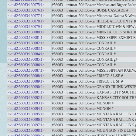
<kuid2:56063:130075:1>
#56063
traincar
50ft Boxcar Meridian and Bigbee Railr
<kuid2:56063:130076:1>
#56063
traincar
50ft Boxcar BOISE CASCADE #
<kuid2:56063:130077:1>
#56063
traincar
50ft Boxcar Minnesota, Dakota & Wes
<kuid2:56063:130078:1>
#56063
traincar
50ft Boxcar HILLSDALE COUNTY R
<kuid2:56063:130079:1>
#56063
traincar
50ft Boxcar MIDDLETOWN & NEW 
<kuid2:56063:130080:1>
#56063
traincar
50ft Boxcar MINNEAPOLIS NORT
<kuid2:56063:130081:1>
#56063
traincar
50ft Boxcar MISSISSIPPI EXPORT
<kuid2:56063:130082:1>
#56063
traincar
50ft Boxcar CONRAIL #
<kuid2:56063:130083:1>
#56063
traincar
50ft Boxcar CONRAIL #
<kuid2:56063:130084:1>
#56063
traincar
50ft Boxcar CONRAIL #
<kuid2:56063:130085:1>
#56063
traincar
50ft Boxcar CONRAIL g#
<kuid2:56063:130086:1>
#56063
traincar
50ft Boxcar CONRAIL #
<kuid2:56063:130087:1>
#56063
traincar
50ft Boxcar MISSISSIPPIAN RAILW
<kuid2:56063:130088:1>
#56063
traincar
50ft Boxcar FRISCO SL-SF #
<kuid2:56063:130089:1>
#56063
traincar
50ft Boxcar FRISCO SL-SF #
<kuid2:56063:130090:2>
#56063
traincar
50ft Boxcar GRAND TRUNK WEST
<kuid2:56063:130091:1>
#56063
traincar
50ft Boxcar KANSAS CITY SOUTH
<kuid2:56063:130092:1>
#56063
traincar
50ft Boxcar KANSAS CITY SOUTH
<kuid2:56063:130093:1>
#56063
traincar
50ft Boxcar MONON #
<kuid2:56063:130094:1>
#56063
traincar
50ft Boxcar MONON #
<kuid2:56063:130095:1>
#56063
traincar
50ft Boxcar MONTANA RAIL LINK 
<kuid2:56063:130096:1>
#56063
traincar
50ft Boxcar MONTANA RAIL LINK 
<kuid2:56063:130097:1>
#56063
traincar
50ft Boxcar MONTANA RAIL LINK 
<kuid2:56063:130098:1>
#56063
traincar
50ft Boxcar MOUNTAIN PINE LUM