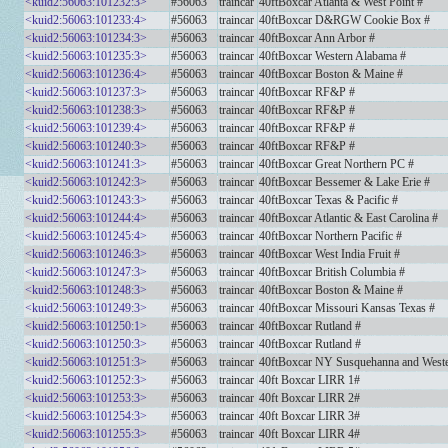
<kuid2:56063:101232:3>
#56063
traincar
40ftBoxcar Atlanta & West Point #
<kuid2:56063:101233:4>
#56063
traincar
40ftBoxcar D&RGW Cookie Box #
<kuid2:56063:101234:3>
#56063
traincar
40ftBoxcar Ann Arbor #
<kuid2:56063:101235:3>
#56063
traincar
40ftBoxcar Western Alabama #
<kuid2:56063:101236:4>
#56063
traincar
40ftBoxcar Boston & Maine #
<kuid2:56063:101237:3>
#56063
traincar
40ftBoxcar RF&P #
<kuid2:56063:101238:3>
#56063
traincar
40ftBoxcar RF&P #
<kuid2:56063:101239:4>
#56063
traincar
40ftBoxcar RF&P #
<kuid2:56063:101240:3>
#56063
traincar
40ftBoxcar RF&P #
<kuid2:56063:101241:3>
#56063
traincar
40ftBoxcar Great Northern PC #
<kuid2:56063:101242:3>
#56063
traincar
40ftBoxcar Bessemer & Lake Erie #
<kuid2:56063:101243:3>
#56063
traincar
40ftBoxcar Texas & Pacific #
<kuid2:56063:101244:4>
#56063
traincar
40ftBoxcar Atlantic & East Carolina #
<kuid2:56063:101245:4>
#56063
traincar
40ftBoxcar Northern Pacific #
<kuid2:56063:101246:3>
#56063
traincar
40ftBoxcar West India Fruit #
<kuid2:56063:101247:3>
#56063
traincar
40ftBoxcar British Columbia #
<kuid2:56063:101248:3>
#56063
traincar
40ftBoxcar Boston & Maine #
<kuid2:56063:101249:3>
#56063
traincar
40ftBoxcar Missouri Kansas Texas #
<kuid2:56063:101250:1>
#56063
traincar
40ftBoxcar Rutland #
<kuid2:56063:101250:3>
#56063
traincar
40ftBoxcar Rutland #
<kuid2:56063:101251:3>
#56063
traincar
40ftBoxcar NY Susquehanna and West
<kuid2:56063:101252:3>
#56063
traincar
40ft Boxcar LIRR 1#
<kuid2:56063:101253:3>
#56063
traincar
40ft Boxcar LIRR 2#
<kuid2:56063:101254:3>
#56063
traincar
40ft Boxcar LIRR 3#
<kuid2:56063:101255:3>
#56063
traincar
40ft Boxcar LIRR 4#