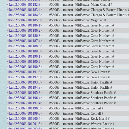
<kuid2:56063:101182:3>
#56063
traincar
40ftBoxcar Maine Central #
<kuid2:56063:101183:4>
#56063
traincar
40ftBoxcar Chicago & Eastern Illinois 
<kuid2:56063:101184:3>
#56063
traincar
40ftBoxcar Chicago & Eastern Illinois 
<kuid2:56063:101185:3>
#56063
traincar
40ftBoxcar Virginian #
<kuid2:56063:101186:1>
#56063
traincar
40ftBoxcar Great Northern #
<kuid2:56063:101186:2>
#56063
traincar
40ftBoxcar Great Northern #
<kuid2:56063:101186:3>
#56063
traincar
40ftBoxcar Great Northern #
<kuid2:56063:101187:4>
#56063
traincar
40ftBoxcar Great Northern #
<kuid2:56063:101188:3>
#56063
traincar
40ftBoxcar Great Northern #
<kuid2:56063:101189:3>
#56063
traincar
40ftBoxcar Great Northern #
<kuid2:56063:101190:1>
#56063
traincar
40ftBoxcar Great Northern #
<kuid2:56063:101190:2>
#56063
traincar
40ftBoxcar Great Northern #
<kuid2:56063:101190:3>
#56063
traincar
40ftBoxcar Great Northern #
<kuid2:56063:101191:3>
#56063
traincar
40ftBoxcar New Haven #
<kuid2:56063:101192:3>
#56063
traincar
40ftBoxcar New Haven #
<kuid2:56063:101193:3>
#56063
traincar
40ftBoxcar Union Pacific #
<kuid2:56063:101194:3>
#56063
traincar
40ftBoxcar Union Pacific #
<kuid2:56063:101195:3>
#56063
traincar
40ftBoxcar Southern Pacific #
<kuid2:56063:101196:4>
#56063
traincar
40ftBoxcar Southern Pacific #
<kuid2:56063:101197:4>
#56063
traincar
40ftBoxcar Southern Pacific #
<kuid2:56063:101198:3>
#56063
traincar
40ftBoxcar Conrail #
<kuid2:56063:101199:3>
#56063
traincar
40ftBoxcar Conrail #
<kuid2:56063:101200:4>
#56063
traincar
40ftBoxcar Rock Island #
<kuid2:56063:101201:3>
#56063
traincar
40ftBoxcar Western Pacific #