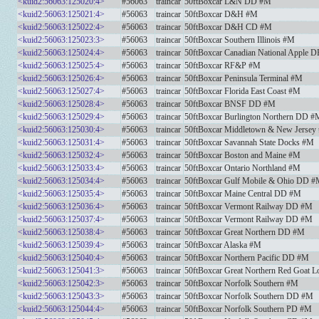
<kuid2:56063:125020:4>
#56063
traincar
50ftBoxcar L&N DD #M
<kuid2:56063:125021:4>
#56063
traincar
50ftBoxcar D&H #M
<kuid2:56063:125022:4>
#56063
traincar
50ftBoxcar D&H CD #M
<kuid2:56063:125023:3>
#56063
traincar
50ftBoxcar Southern Illinois #M
<kuid2:56063:125024:4>
#56063
traincar
50ftBoxcar Canadian National Apple
<kuid2:56063:125025:4>
#56063
traincar
50ftBoxcar RF&P #M
<kuid2:56063:125026:4>
#56063
traincar
50ftBoxcar Peninsula Terminal #M
<kuid2:56063:125027:4>
#56063
traincar
50ftBoxcar Florida East Coast #M
<kuid2:56063:125028:4>
#56063
traincar
50ftBoxcar BNSF DD #M
<kuid2:56063:125029:4>
#56063
traincar
50ftBoxcar Burlington Northern DD #
<kuid2:56063:125030:4>
#56063
traincar
50ftBoxcar Middletown & New Jersey
<kuid2:56063:125031:4>
#56063
traincar
50ftBoxcar Savannah State Docks #M
<kuid2:56063:125032:4>
#56063
traincar
50ftBoxcar Boston and Maine #M
<kuid2:56063:125033:4>
#56063
traincar
50ftBoxcar Ontario Northland #M
<kuid2:56063:125034:4>
#56063
traincar
50ftBoxcar Gulf Mobile & Ohio DD 
<kuid2:56063:125035:4>
#56063
traincar
50ftBoxcar Maine Central DD #M
<kuid2:56063:125036:4>
#56063
traincar
50ftBoxcar Vermont Railway DD #M
<kuid2:56063:125037:4>
#56063
traincar
50ftBoxcar Vermont Railway DD #M
<kuid2:56063:125038:4>
#56063
traincar
50ftBoxcar Great Northern DD #M
<kuid2:56063:125039:4>
#56063
traincar
50ftBoxcar Alaska #M
<kuid2:56063:125040:4>
#56063
traincar
50ftBoxcar Northern Pacific DD #M
<kuid2:56063:125041:3>
#56063
traincar
50ftBoxcar Great Northern Red Goat
<kuid2:56063:125042:3>
#56063
traincar
50ftBoxcar Norfolk Southern #M
<kuid2:56063:125043:3>
#56063
traincar
50ftBoxcar Norfolk Southern DD #M
<kuid2:56063:125044:4>
#56063
traincar
50ftBoxcar Norfolk Southern PD #M