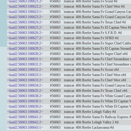
<kuid2:56063:100621:2>
#56063
traincar
40ft Reefer Santa Fe Scout #d
<kuid2:56063:100622:2>
#56063
traincar
40ft Reefer Santa Fe Chief West #d
<kuid2:56063:100623:1>
#56063
traincar
40ft Reefer Santa Fe Grand Canyon Lin
<kuid2:56063:100623:2>
#56063
traincar
40ft Reefer Santa Fe Grand Canyon Lin
<kuid2:56063:100624:2>
#56063
traincar
40ft Reefer Santa Fe Texas Chief #d
<kuid2:56063:100625:2>
#56063
traincar
40ft Reefer Santa Fe El Capitan West #
<kuid2:56063:100626:2>
#56063
traincar
40ft Reefer Santa Fe S.F.R.D. #d
<kuid2:56063:100627:2>
#56063
traincar
40ft Reefer Santa Fe SFRD #d
<kuid2:56063:100628:2>
#56063
traincar
40ft Reefer Santa Fe Super Chief Califo
<kuid2:56063:100629:2>
#56063
traincar
40ft Reefer Santa Fe El Capitan Streaml
<kuid2:56063:100630:2>
#56063
traincar
40ft Reefer Santa Fe Super Chief s#d
<kuid2:56063:100631:1>
#56063
traincar
40ft Reefer Santa Fe Chief Streamliner 
<kuid2:56063:100631:2>
#56063
traincar
40ft Reefer Santa Fe Chief Streamliner 
<kuid2:56063:100632:2>
#56063
traincar
40ft Reefer Santa Fe Scout s#d
<kuid2:56063:100633:1>
#56063
traincar
40ft Reefer Santa Fe Chief West s#d
<kuid2:56063:100633:2>
#56063
traincar
40ft Reefer Santa Fe Chief West s#d
<kuid2:56063:100634:2>
#56063
traincar
40ft Reefer Santa Fe Grand Canyon Lin
<kuid2:56063:100635:2>
#56063
traincar
40ft Reefer Santa Fe Texas Chief s#d
<kuid2:56063:100638:2>
#56063
traincar
40ft Reefer Santa Fe White Grand Can
<kuid2:56063:100639:1>
#56063
traincar
40ft Reefer Santa Fe White El Capitan 
<kuid2:56063:100639:2>
#56063
traincar
40ft Reefer Santa Fe White El Capitan 
<kuid2:56063:100640:2>
#56063
traincar
40ft Reefer Lehigh Valley #d
<kuid2:56063:100641:2>
#56063
traincar
40ft Reefer Santa Fe Railway Express
<kuid2:56063:100642:2>
#56063
traincar
40ft Reefer Lehigh Valley 2 #d
<kuid2:56063:100643:1>
#56063
traincar
40ft Reefer Lackawanna #d