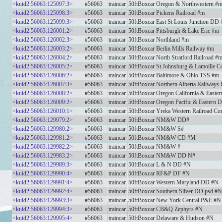
<kuid2:56063:125097:3>
#56063
traincar
50ftBoxcar Oregon & Northwestern #
<kuid2:56063:125098:3>
#56063
traincar
50ftBoxcar Pickens Railroad #m
<kuid2:56063:125099:3>
#56063
traincar
50ftBoxcar East St Louis Junction DD
<kuid2:56063:126001:2>
#56063
traincar
50ftBoxcar Pittsburgh & Lake Erie #m
<kuid2:56063:126002:3>
#56063
traincar
50ftBoxcar Northland #m
<kuid2:56063:126003:2>
#56063
traincar
50ftBoxcar Berlin Mills Railway #m
<kuid2:56063:126004:2>
#56063
traincar
50ftBoxcar North Stratford Railroad #
<kuid2:56063:126005:2>
#56063
traincar
50ftBoxcar St Johnsburg & Lamoille 
<kuid2:56063:126006:2>
#56063
traincar
50ftBoxcar Baltimore & Ohio TSS #m
<kuid2:56063:126007:3>
#56063
traincar
50ftBoxcar Northern Alberta Railway
<kuid2:56063:126008:2>
#56063
traincar
50ftBoxcar Oregon California & East
<kuid2:56063:126009:2>
#56063
traincar
50ftBoxcar Oregon Pacific & Eastern
<kuid2:56063:126010:1>
#56063
traincar
50ftBoxcar Yreka Western Railroad 
<kuid2:56063:129979:2>
#56063
traincar
50ftBoxcar NM&W DD#
<kuid2:56063:129980:2>
#56063
traincar
50ftBoxcar NM&W S#
<kuid2:56063:129981:2>
#56063
traincar
50ftBoxcar NM&W CD #M
<kuid2:56063:129982:2>
#56063
traincar
50ftBoxcar NM&W #
<kuid2:56063:129983:2>
#56063
traincar
50ftBoxcar NM&W DD N#
<kuid2:56063:129989:3>
#56063
traincar
50ftBoxcar L & N DD #N
<kuid2:56063:129990:4>
#56063
traincar
50ftBoxcar RF&P DF #N
<kuid2:56063:129991:4>
#56063
traincar
50ftBoxcar Western Maryland DD #N
<kuid2:56063:129992:4>
#56063
traincar
50ftBoxcar Southern Silver DD psd #N
<kuid2:56063:129993:3>
#56063
traincar
50ftBoxcar New York Central P&E #N
<kuid2:56063:129994:3>
#56063
traincar
50ftBoxcar CB&Q Zephyrs #N
<kuid2:56063:129995:4>
#56063
traincar
50ftBoxcar Delaware & Hudson #N