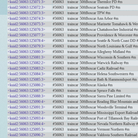
<kuid2:56063:125071:3>
#56063
traincar
50ftBoxcar ThermIce PD #m
<kuid2:56063:125072:3>
#56063
traincar
50ftBoxcar Seatrain PD #m
<kuid2:56063:125073:3>
#56063
traincar
50ftBoxcar TPW #m
<kuid2:56063:125074:3>
#56063
traincar
50ftBoxcar Ann Arbor #m
<kuid2:56063:125075:3>
#56063
traincar
50ftBoxcar Marinette Tomahawk & We
<kuid2:56063:125076:3>
#56063
traincar
50ftBoxcar Chattahoochee Industrial #
<kuid2:56063:125077:3>
#56063
traincar
50ftBoxcar Providence & Worcester #m
<kuid2:56063:125078:4>
#56063
traincar
50ftBoxcar Seattle & North Coast DD 
<kuid2:56063:125079:3>
#56063
traincar
50ftBoxcar North Louisiana & Gulf #m
<kuid2:56063:125080:3>
#56063
traincar
50ftBoxcar Allegheny Midland #m
<kuid2:56063:125081:3>
#56063
traincar
50ftBoxcar Wisconsin & Southern #m
<kuid2:56063:125082:2>
#56063
traincar
50ftBoxcar Warwick Railway #m
<kuid2:56063:125083:2>
#56063
traincar
50ftBoxcar Cadiz Railroad #m
<kuid2:56063:125084:3>
#56063
traincar
50ftBoxcar Helena Southwestern #m
<kuid2:56063:125085:3>
#56063
traincar
50ftBoxcar Bath & Hammondsport #m
<kuid2:56063:125086:2>
#56063
traincar
50ftBoxcar Alaska #m
<kuid2:56063:125087:3>
#56063
traincar
50ftBoxcar Spruce Falls #m
<kuid2:56063:125088:3>
#56063
traincar
50ftBoxcar Sierra Pine Limited #m
<kuid2:56063:125090:4>
#56063
traincar
50ftBoxcar Reading Blue Mountain an
<kuid2:56063:125091:3>
#56063
traincar
50ftBoxcar Woodsville Terminal #m
<kuid2:56063:125092:3>
#56063
traincar
50ftBoxcar Mississippi Export Railroa
<kuid2:56063:125093:4>
#56063
traincar
50ftBoxcar Port of Tillamook Bay Rai
<kuid2:56063:125094:4>
#56063
traincar
50ftBoxcar Nevada Northern Railway 
<kuid2:56063:125095:3>
#56063
traincar
50ftBoxcar Vermont Northern #m
<kuid2:56063:125096:2>
#56063
traincar
50ftBoxcar Valdosta Southern Railro