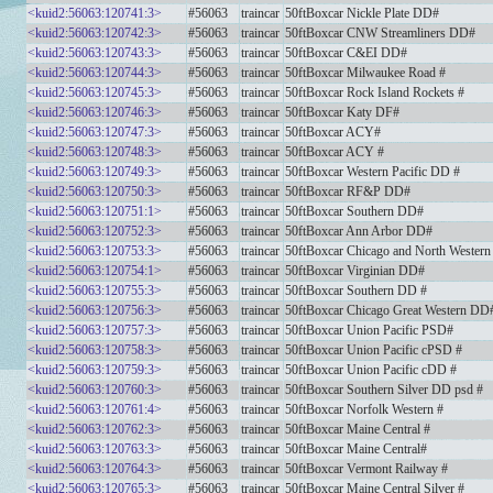
<kuid2:56063:120741:3>
#56063
traincar
50ftBoxcar Nickle Plate DD#
<kuid2:56063:120742:3>
#56063
traincar
50ftBoxcar CNW Streamliners DD#
<kuid2:56063:120743:3>
#56063
traincar
50ftBoxcar C&EI DD#
<kuid2:56063:120744:3>
#56063
traincar
50ftBoxcar Milwaukee Road #
<kuid2:56063:120745:3>
#56063
traincar
50ftBoxcar Rock Island Rockets #
<kuid2:56063:120746:3>
#56063
traincar
50ftBoxcar Katy DF#
<kuid2:56063:120747:3>
#56063
traincar
50ftBoxcar ACY#
<kuid2:56063:120748:3>
#56063
traincar
50ftBoxcar ACY #
<kuid2:56063:120749:3>
#56063
traincar
50ftBoxcar Western Pacific DD #
<kuid2:56063:120750:3>
#56063
traincar
50ftBoxcar RF&P DD#
<kuid2:56063:120751:1>
#56063
traincar
50ftBoxcar Southern DD#
<kuid2:56063:120752:3>
#56063
traincar
50ftBoxcar Ann Arbor DD#
<kuid2:56063:120753:3>
#56063
traincar
50ftBoxcar Chicago and North Wester
<kuid2:56063:120754:1>
#56063
traincar
50ftBoxcar Virginian DD#
<kuid2:56063:120755:3>
#56063
traincar
50ftBoxcar Southern DD #
<kuid2:56063:120756:3>
#56063
traincar
50ftBoxcar Chicago Great Western DD
<kuid2:56063:120757:3>
#56063
traincar
50ftBoxcar Union Pacific PSD#
<kuid2:56063:120758:3>
#56063
traincar
50ftBoxcar Union Pacific cPSD #
<kuid2:56063:120759:3>
#56063
traincar
50ftBoxcar Union Pacific cDD #
<kuid2:56063:120760:3>
#56063
traincar
50ftBoxcar Southern Silver DD psd #
<kuid2:56063:120761:4>
#56063
traincar
50ftBoxcar Norfolk Western #
<kuid2:56063:120762:3>
#56063
traincar
50ftBoxcar Maine Central #
<kuid2:56063:120763:3>
#56063
traincar
50ftBoxcar Maine Central#
<kuid2:56063:120764:3>
#56063
traincar
50ftBoxcar Vermont Railway #
<kuid2:56063:120765:3>
#56063
traincar
50ftBoxcar Maine Central Silver #