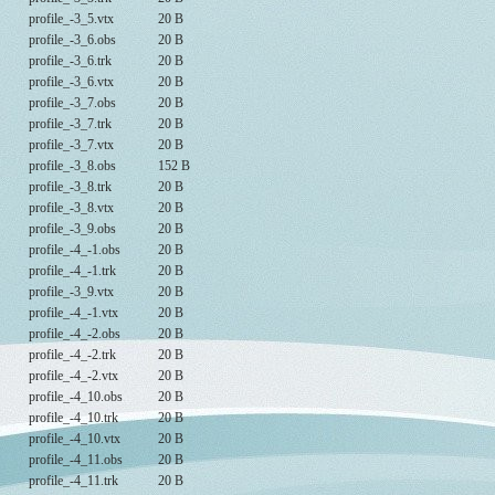
profile_-3_5.vtx
20 B
profile_-3_6.obs
20 B
profile_-3_6.trk
20 B
profile_-3_6.vtx
20 B
profile_-3_7.obs
20 B
profile_-3_7.trk
20 B
profile_-3_7.vtx
20 B
profile_-3_8.obs
152 B
profile_-3_8.trk
20 B
profile_-3_8.vtx
20 B
profile_-3_9.obs
20 B
profile_-4_-1.obs
20 B
profile_-4_-1.trk
20 B
profile_-3_9.vtx
20 B
profile_-4_-1.vtx
20 B
profile_-4_-2.obs
20 B
profile_-4_-2.trk
20 B
profile_-4_-2.vtx
20 B
profile_-4_10.obs
20 B
profile_-4_10.trk
20 B
profile_-4_10.vtx
20 B
profile_-4_11.obs
20 B
profile_-4_11.trk
20 B