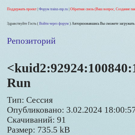
Поддержать проект
|
Форум trainz-mp.ru
|
Обратная связь (Ваш вопрос, Создание па
Здравствуйте Гость (
Войти через форум
)
Авторизовавшись Вы сможете загружать 
Репозиторий
<kuid2:92924:100840:
Run
Тип: Сессия
Опубликовано: 3.02.2024 18:00:5
Скачиваний: 91
Размер: 735.5 kB