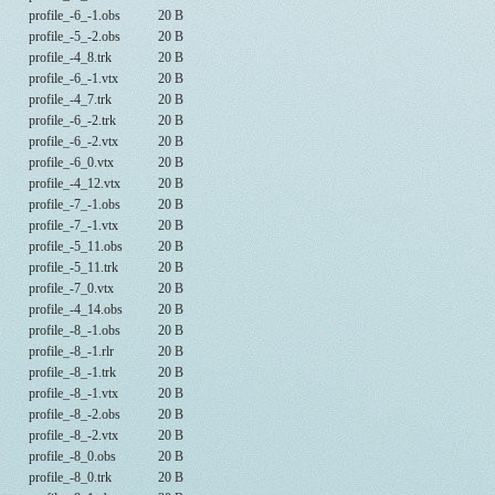
profile_-6_-1.obs
20 B
profile_-5_-2.obs
20 B
profile_-4_8.trk
20 B
profile_-6_-1.vtx
20 B
profile_-4_7.trk
20 B
profile_-6_-2.trk
20 B
profile_-6_-2.vtx
20 B
profile_-6_0.vtx
20 B
profile_-4_12.vtx
20 B
profile_-7_-1.obs
20 B
profile_-7_-1.vtx
20 B
profile_-5_11.obs
20 B
profile_-5_11.trk
20 B
profile_-7_0.vtx
20 B
profile_-4_14.obs
20 B
profile_-8_-1.obs
20 B
profile_-8_-1.rlr
20 B
profile_-8_-1.trk
20 B
profile_-8_-1.vtx
20 B
profile_-8_-2.obs
20 B
profile_-8_-2.vtx
20 B
profile_-8_0.obs
20 B
profile_-8_0.trk
20 B