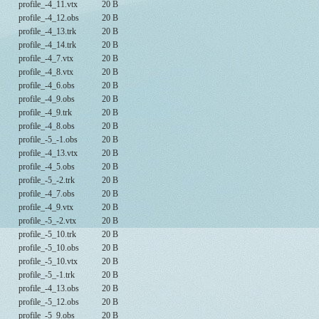
profile_-4_11.vtx
20 B
profile_-4_12.obs
20 B
profile_-4_13.trk
20 B
profile_-4_14.trk
20 B
profile_-4_7.vtx
20 B
profile_-4_8.vtx
20 B
profile_-4_6.obs
20 B
profile_-4_9.obs
20 B
profile_-4_9.trk
20 B
profile_-4_8.obs
20 B
profile_-5_-1.obs
20 B
profile_-4_13.vtx
20 B
profile_-4_5.obs
20 B
profile_-5_-2.trk
20 B
profile_-4_7.obs
20 B
profile_-4_9.vtx
20 B
profile_-5_-2.vtx
20 B
profile_-5_10.trk
20 B
profile_-5_10.obs
20 B
profile_-5_10.vtx
20 B
profile_-5_-1.trk
20 B
profile_-4_13.obs
20 B
profile_-5_12.obs
20 B
profile_-5_9.obs
20 B