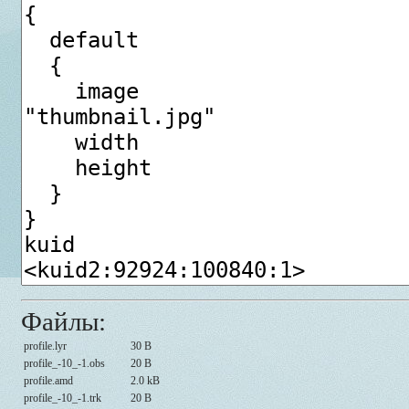
Файлы:
profile.lyr
30 B
profile_-10_-1.obs
20 B
profile.amd
2.0 kB
profile_-10_-1.trk
20 B