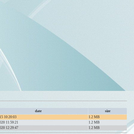
date
size
15 10:20:03
1.2 MB
020 11:59:21
1.2 MB
020 12:29:47
1.2 MB