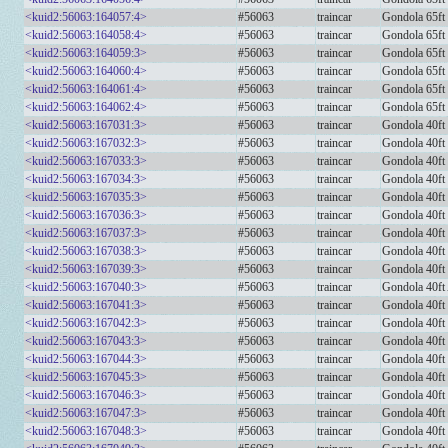
<kuid2:56063:164057:4>
#56063
traincar
Gondola 65ft
<kuid2:56063:164058:4>
#56063
traincar
Gondola 65
<kuid2:56063:164059:3>
#56063
traincar
Gondola 65f
<kuid2:56063:164060:4>
#56063
traincar
Gondola 65ft
<kuid2:56063:164061:4>
#56063
traincar
Gondola 65ft 
<kuid2:56063:164062:4>
#56063
traincar
Gondola 65ft 
<kuid2:56063:167031:3>
#56063
traincar
Gondola 40ft
<kuid2:56063:167032:3>
#56063
traincar
Gondola 40ft
<kuid2:56063:167033:3>
#56063
traincar
Gondola 40ft
<kuid2:56063:167034:3>
#56063
traincar
Gondola 40ft
<kuid2:56063:167035:3>
#56063
traincar
Gondola 40f
<kuid2:56063:167036:3>
#56063
traincar
Gondola 40f
<kuid2:56063:167037:3>
#56063
traincar
Gondola 40ft
<kuid2:56063:167038:3>
#56063
traincar
Gondola 40ft
<kuid2:56063:167039:3>
#56063
traincar
Gondola 40ft
<kuid2:56063:167040:3>
#56063
traincar
Gondola 40f
<kuid2:56063:167041:3>
#56063
traincar
Gondola 40ft
<kuid2:56063:167042:3>
#56063
traincar
Gondola 40ft 
<kuid2:56063:167043:3>
#56063
traincar
Gondola 40ft
<kuid2:56063:167044:3>
#56063
traincar
Gondola 40f
<kuid2:56063:167045:3>
#56063
traincar
Gondola 40ft
<kuid2:56063:167046:3>
#56063
traincar
Gondola 40ft
<kuid2:56063:167047:3>
#56063
traincar
Gondola 40
<kuid2:56063:167048:3>
#56063
traincar
Gondola 40ft