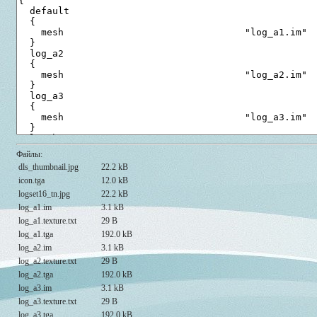
Файлы:
dls_thumbnail.jpg
22.2 kB
icon.tga
12.0 kB
logset16_tn.jpg
22.2 kB
log_a1.im
3.1 kB
log_a1.texture.txt
29 B
log_a1.tga
192.0 kB
log_a2.im
3.1 kB
log_a2.texture.txt
29 B
log_a2.tga
192.0 kB
log_a3.im
3.1 kB
log_a3.texture.txt
29 B
log_a3.tga
192.0 kB