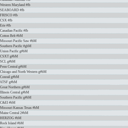
 Western Maryland #fb
ft SEABOARD #fb
t FRISCO #fb
 CSX #fb
Erie #fb
Canadian Pacific #fb
 Cotton Belt #bM
 Missouri Pacific Saw #bM
 Southern Pacific #gbM
 Union Pacific g#bM
t CSXT g#bM
t SCL g#bM
 Penn Central g#bM
 Chicago and North Western g#bM
 Conrail g#bM
t ATSF g#bM
 Great Northern g#bM
Illinois Central g#bM
 Southern Pacific g#bM
t C&EI #bM
 Missouri Kansas Texas #bM
 Maine Central 2#bM
ft HERZOG #bM
 Rock Island #bM