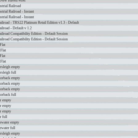
t New Haven #bM
trial Railroad
rial Railroad - Instant
rial Railroad - Instant
ilroad - TRS22 Platinum Retail Edition v1.3 - Default
ilroad - Default v 1.2
ilroad Compatibility Edition - Default Session
ilroad Compatibility Edition - Default Session
lat
Flat
lat
Flat
rsleigh empty
rsleigh full
zorback empty
zorback empty
zorback empty
orback full
ar empty
ar empty
ar empty
 full
dewater empty
ewater full
rsleigh empty