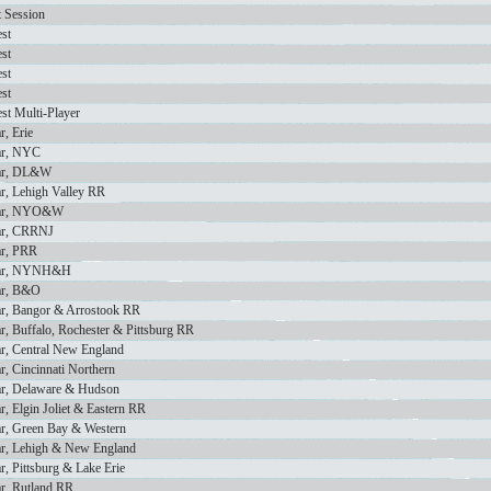
 Session
st
st
st
st
st Multi-Player
r, Erie
ar, NYC
car, DL&W
r, Lehigh Valley RR
car, NYO&W
ar, CRRNJ
ar, PRR
car, NYNH&H
ar, B&O
ar, Bangor & Arrostook RR
r, Buffalo, Rochester & Pittsburg RR
ar, Central New England
r, Cincinnati Northern
ar, Delaware & Hudson
r, Elgin Joliet & Eastern RR
ar, Green Bay & Western
ar, Lehigh & New England
r, Pittsburg & Lake Erie
ar, Rutland RR