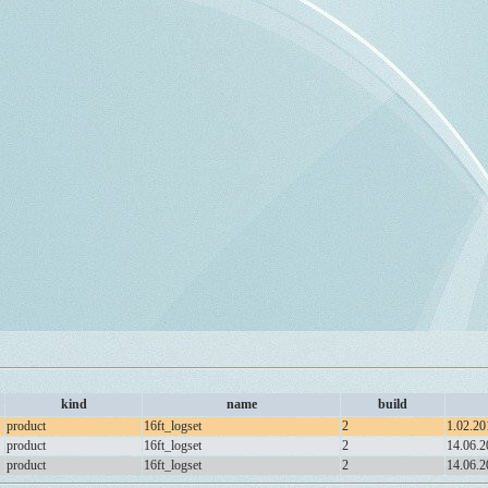
kind
name
build
product
16ft_logset
2
1.02.20
product
16ft_logset
2
14.06.2
product
16ft_logset
2
14.06.2