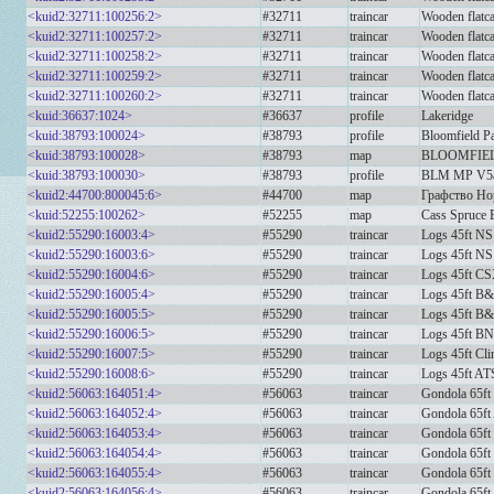
<kuid2:32711:100256:2>
#32711
traincar
Wooden flatca
<kuid2:32711:100257:2>
#32711
traincar
Wooden flatca
<kuid2:32711:100258:2>
#32711
traincar
Wooden flatc
<kuid2:32711:100259:2>
#32711
traincar
Wooden flatc
<kuid2:32711:100260:2>
#32711
traincar
Wooden flatc
<kuid:36637:1024>
#36637
profile
Lakeridge
<kuid:38793:100024>
#38793
profile
Bloomfield 
<kuid:38793:100028>
#38793
map
BLOOMFIELD
<kuid:38793:100030>
#38793
profile
BLM MP V5
<kuid2:44700:800045:6>
#44700
map
Графство Но
<kuid:52255:100262>
#52255
map
Cass Spruce 
<kuid2:55290:16003:4>
#55290
traincar
Logs 45ft NS
<kuid2:55290:16003:6>
#55290
traincar
Logs 45ft NS
<kuid2:55290:16004:6>
#55290
traincar
Logs 45ft C
<kuid2:55290:16005:4>
#55290
traincar
Logs 45ft B
<kuid2:55290:16005:5>
#55290
traincar
Logs 45ft B
<kuid2:55290:16006:5>
#55290
traincar
Logs 45ft BN
<kuid2:55290:16007:5>
#55290
traincar
Logs 45ft Cli
<kuid2:55290:16008:6>
#55290
traincar
Logs 45ft AT
<kuid2:56063:164051:4>
#56063
traincar
Gondola 65ft
<kuid2:56063:164052:4>
#56063
traincar
Gondola 65ft
<kuid2:56063:164053:4>
#56063
traincar
Gondola 65ft
<kuid2:56063:164054:4>
#56063
traincar
Gondola 65ft
<kuid2:56063:164055:4>
#56063
traincar
Gondola 65ft 
<kuid2:56063:164056:4>
#56063
traincar
Gondola 65ft 