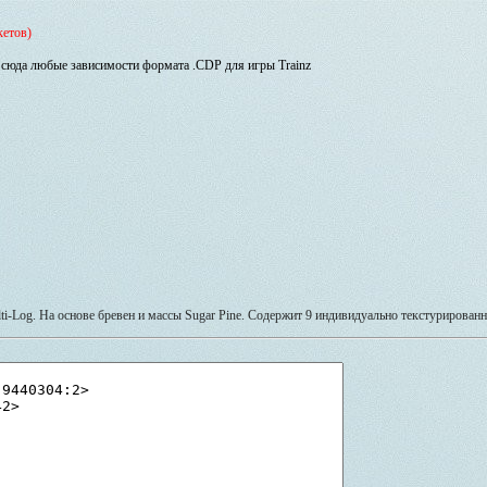
кетов)
сюда любые зависимости формата .CDP для игры Trainz
i-Log. На основе бревен и массы Sugar Pine. Содержит 9 индивидуально текстурированн