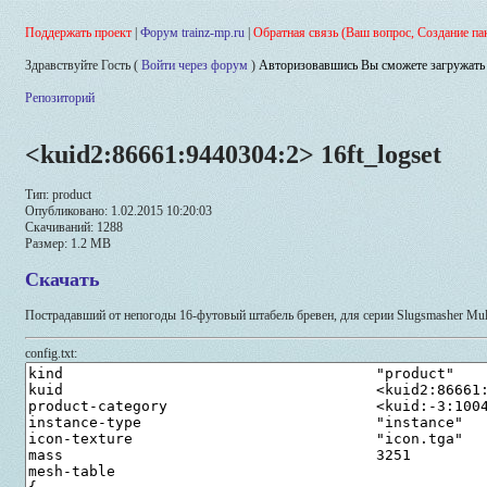
Поддержать проект
|
Форум trainz-mp.ru
|
Обратная связь (Ваш вопрос, Создание па
Здравствуйте Гость (
Войти через форум
)
Авторизовавшись Вы сможете загружать 
Репозиторий
<kuid2:86661:9440304:2> 16ft_logset
Тип: product
Опубликовано: 1.02.2015 10:20:03
Скачиваний: 1288
Размер: 1.2 MB
Скачать
Пострадавший от непогоды 16-футовый штабель бревен, для серии Slugsmasher Mult
config.txt: