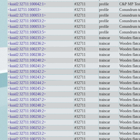
<kuid2:32711:100042:1>
#32711
profile
C&P MP Test
<kuid:32711:100053>
#32711
profile
Conundrum te
<kuid2:32711:100053:1>
#32711
profile
Conundrum te
<kuid2:32711:100053:2>
#32711
profile
Conundrum te
<kuid2:32711:100053:3>
#32711
profile
Conundrum te
<kuid2:32711:100053:5>
#32711
profile
Conundrum te
<kuid2:32711:100235:2>
#32711
traincar
Wooden flatca
<kuid2:32711:100236:2>
#32711
traincar
Wooden flatc
<kuid2:32711:100237:2>
#32711
traincar
Wooden flat
<kuid2:32711:100238:2>
#32711
traincar
Wooden flatca
<kuid2:32711:100240:2>
#32711
traincar
Wooden flat
<kuid2:32711:100241:2>
#32711
traincar
Wooden flatc
<kuid2:32711:100242:2>
#32711
traincar
Wooden flatc
<kuid2:32711:100243:2>
#32711
traincar
Wooden flat
<kuid2:32711:100244:2>
#32711
traincar
Wooden flatc
<kuid2:32711:100245:2>
#32711
traincar
Wooden flatc
<kuid2:32711:100246:2>
#32711
traincar
Wooden flatca
<kuid2:32711:100247:2>
#32711
traincar
Wooden flatc
<kuid2:32711:100248:2>
#32711
traincar
Wooden flatca
<kuid2:32711:100249:2>
#32711
traincar
Wooden flatc
<kuid2:32711:100250:2>
#32711
traincar
Wooden flatca
<kuid2:32711:100251:2>
#32711
traincar
Wooden flatc
<kuid2:32711:100252:2>
#32711
traincar
Wooden flatc
<kuid2:32711:100253:2>
#32711
traincar
Wooden flatca
<kuid2:32711:100255:2>
#32711
traincar
Wooden flatc