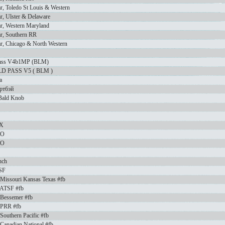
r, Toledo St Louis & Western
r, Ulster & Delaware
ar, Western Maryland
ar, Southern RR
ar, Chicago & North Western
Pass V4b1MP (BLM)
 PASS V5 ( BLM )
a
ртбэй
Bald Knob
SX
&O
&O
nch
SF
 Missouri Kansas Texas #fb
 ATSF #fb
 Bessemer #fb
 PRR #fb
Southern Pacific #fb
Canadian National #fb