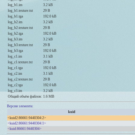
log_b1.im
3.2 kB
log_b1.texture.txt
29 B
log_b1.tga
192.0 kB
log_b2.im
3.2 kB
log_b2.texture.txt
29 B
log_b2.tga
192.0 kB
log_b3.im
3.2 kB
log_b3.texture.txt
29 B
log_b3.tga
192.0 kB
log_c1.im
3.1 kB
log_c1.texture.txt
29 B
log_c1.tga
192.0 kB
log_c2.im
3.1 kB
log_c2.texture.txt
29 B
log_c2.tga
192.0 kB
log_c3.im
3.2 kB
Общий объём файлов:
1.6 MB
Версии элемента:
kuid
<kuid2:86661:9440304:2>
<kuid2:86661:9440304:1>
<kuid:86661:9440304>