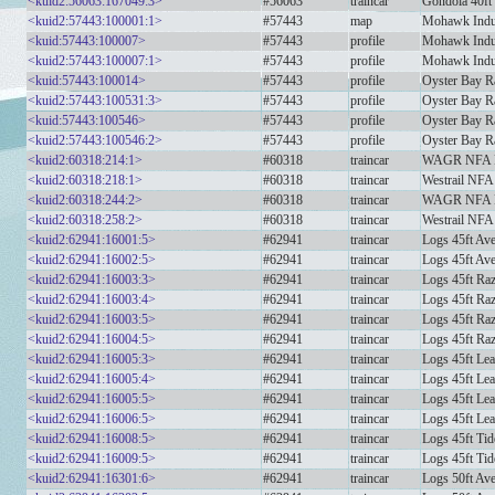
<kuid2:56063:167049:3>
#56063
traincar
Gondola 40f
<kuid2:57443:100001:1>
#57443
map
Mohawk Indus
<kuid:57443:100007>
#57443
profile
Mohawk Indust
<kuid2:57443:100007:1>
#57443
profile
Mohawk Indust
<kuid:57443:100014>
#57443
profile
Oyster Bay Ra
<kuid2:57443:100531:3>
#57443
profile
Oyster Bay Ra
<kuid:57443:100546>
#57443
profile
Oyster Bay Ra
<kuid2:57443:100546:2>
#57443
profile
Oyster Bay Ra
<kuid2:60318:214:1>
#60318
traincar
WAGR NFA F
<kuid2:60318:218:1>
#60318
traincar
Westrail NFA 
<kuid2:60318:244:2>
#60318
traincar
WAGR NFA F
<kuid2:60318:258:2>
#60318
traincar
Westrail NFA 
<kuid2:62941:16001:5>
#62941
traincar
Logs 45ft Ave
<kuid2:62941:16002:5>
#62941
traincar
Logs 45ft Ave
<kuid2:62941:16003:3>
#62941
traincar
Logs 45ft Ra
<kuid2:62941:16003:4>
#62941
traincar
Logs 45ft Ra
<kuid2:62941:16003:5>
#62941
traincar
Logs 45ft Ra
<kuid2:62941:16004:5>
#62941
traincar
Logs 45ft Raz
<kuid2:62941:16005:3>
#62941
traincar
Logs 45ft Le
<kuid2:62941:16005:4>
#62941
traincar
Logs 45ft Le
<kuid2:62941:16005:5>
#62941
traincar
Logs 45ft Le
<kuid2:62941:16006:5>
#62941
traincar
Logs 45ft Lear
<kuid2:62941:16008:5>
#62941
traincar
Logs 45ft Ti
<kuid2:62941:16009:5>
#62941
traincar
Logs 45ft Tid
<kuid2:62941:16301:6>
#62941
traincar
Logs 50ft Ave