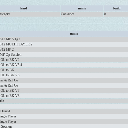
kind
name
build
ategory
Container
0
name
TS12 MP V1g t
 TS12 MULTIPLAYER 2
TS12 MP 2
 MP Op Session
: OL to BK V2
 OL to BK V5.4
: OL to BK
: OL to BK V6
nal & Rail Co
nal & Rail Co
: OL to BK V7
: OL to BK V8
lla
Demo1
ngle Player
ngle Player
 Session