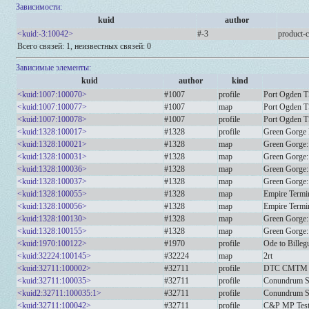
Зависимости:
kuid
author
<kuid:-3:10042>
#-3
product-c
Всего связей: 1, неизвестных связей: 0
Зависимые элементы:
kuid
author
kind
<kuid:1007:100070>
#1007
profile
Port Ogden 
<kuid:1007:100077>
#1007
map
Port Ogden
<kuid:1007:100078>
#1007
profile
Port Ogden 
<kuid:1328:100017>
#1328
profile
Green Gorge
<kuid:1328:100021>
#1328
map
Green Gorge
<kuid:1328:100031>
#1328
map
Green Gorge:
<kuid:1328:100036>
#1328
map
Green Gorge
<kuid:1328:100037>
#1328
map
Green Gorge
<kuid:1328:100055>
#1328
map
Empire Termi
<kuid:1328:100056>
#1328
map
Empire Termi
<kuid:1328:100130>
#1328
map
Green Gorge
<kuid:1328:100155>
#1328
map
Green Gorge
<kuid:1970:100122>
#1970
profile
Ode to Billegu
<kuid:32224:100145>
#32224
map
2rt
<kuid:32711:100002>
#32711
profile
DTC CMTM 
<kuid:32711:100035>
#32711
profile
Conundrum Si
<kuid2:32711:100035:1>
#32711
profile
Conundrum Si
<kuid:32711:100042>
#32711
profile
C&P MP Test