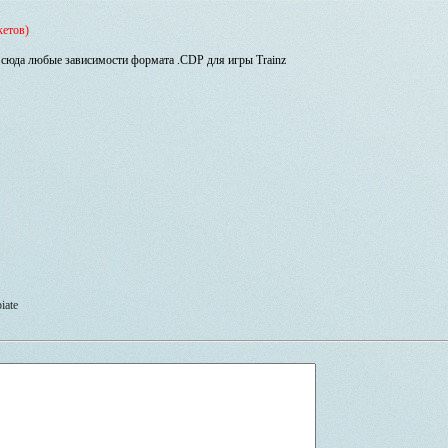
кетов)
сюда любые зависимости формата .CDP для игры Trainz
iate