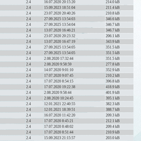
2.4
16.07.2020 20:15:20
214.0 kB
2.4
15.09.2023 18:51:04
211.4 kB
2.4
23.07.2020 20:40:26
210.8 kB
2.4
27.09.2025 13:54:03
346.6 kB
2.4
27.09.2025 13:54:04
346.7 kB
2.4
13.07.2020 16:46:21
346.7 kB
2.4
23.07.2020 20:23:32
206.1 kB
2.4
13.07.2020 16:47:19
343.9 kB
2.4
27.09.2025 13:54:05
351.5 kB
2.4
27.09.2025 13:54:05
351.5 kB
2.4
2.08.2020 17:32:44
351.5 kB
2.4
2.08.2020 9:58:59
277.8 kB
2.4
14.07.2020 9:01:10
352.9 kB
2.4
17.07.2020 9:07:45
210.2 kB
2.4
17.07.2020 8:54:15
396.8 kB
2.4
17.07.2020 19:22:38
418.9 kB
2.4
2.08.2020 9:58:44
401.9 kB
2.4
2.08.2020 10:24:45
395.1 kB
2.4
12.01.2021 22:40:55
382.3 kB
2.4
12.01.2021 18:39:51
388.7 kB
2.4
16.07.2020 11:42:20
209.3 kB
2.4
17.07.2020 8:45:21
212.1 kB
2.4
17.07.2020 8:48:02
209.4 kB
2.4
17.07.2020 8:51:44
210.9 kB
2.4
15.09.2023 21:15:57
203.0 kB