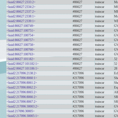
<kuid2:86627:2333:2>
#86627
traincar
Mo
<kuid2:86627:2334:2>
#86627
traincar
MO
<kuid2:86627:2337:2>
#86627
traincar
MR
<kuid2:86627:2338:1>
#86627
traincar
Mo
<kuid2:86627:2339:1>
#86627
traincar
WD
<kuid:86627:100749>
#86627
traincar
GW
<kuid:86627:100751>
#86627
traincar
GW
<kuid:86627:100754>
#86627
traincar
GW
<kuid:86627:100757>
#86627
traincar
GW
<kuid:86627:100758>
#86627
traincar
GW
<kuid:86627:100760>
#86627
traincar
GW
<kuid:86627:100763>
#86627
traincar
GW
<kuid:86627:101182>
#86627
traincar
52 
<kuid2:86627:101182:1>
#86627
traincar
52 
<kuid2:86627:101186:1>
#86627
traincar
28 
<kuid2:217096:2138:2>
#217096
traincar
Ecl
<kuid2:217096:8060:1>
#217096
traincar
Sh
<kuid2:217096:8061:2>
#217096
traincar
Sh
<kuid2:217096:8062:2>
#217096
traincar
Exp
<kuid2:217096:8065:2>
#217096
traincar
Al
<kuid2:217096:8066:2>
#217096
traincar
SR
<kuid2:217096:8067:2>
#217096
traincar
SR
<kuid2:217096:30003:2>
#217096
traincar
GW
<kuid:217096:30005>
#217096
traincar
GW
<kuid2:217096:30005:1>
#217096
traincar
GW