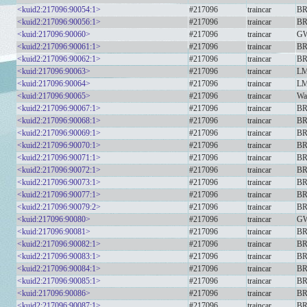
<kuid2:217096:90054:1>
#217096
traincar
BR
<kuid2:217096:90056:1>
#217096
traincar
BR
<kuid:217096:90060>
#217096
traincar
GW
<kuid2:217096:90061:1>
#217096
traincar
BR
<kuid2:217096:90062:1>
#217096
traincar
BR
<kuid:217096:90063>
#217096
traincar
LM
<kuid:217096:90064>
#217096
traincar
LM
<kuid:217096:90065>
#217096
traincar
Wa
<kuid2:217096:90067:1>
#217096
traincar
BR
<kuid2:217096:90068:1>
#217096
traincar
BR
<kuid2:217096:90069:1>
#217096
traincar
BR
<kuid2:217096:90070:1>
#217096
traincar
BR
<kuid2:217096:90071:1>
#217096
traincar
BR 
<kuid2:217096:90072:1>
#217096
traincar
BR
<kuid2:217096:90073:1>
#217096
traincar
BR
<kuid2:217096:90077:1>
#217096
traincar
BR
<kuid2:217096:90079:2>
#217096
traincar
BR
<kuid:217096:90080>
#217096
traincar
GW
<kuid:217096:90081>
#217096
traincar
BR
<kuid2:217096:90082:1>
#217096
traincar
BR
<kuid2:217096:90083:1>
#217096
traincar
BR 
<kuid2:217096:90084:1>
#217096
traincar
BR
<kuid2:217096:90085:1>
#217096
traincar
BR
<kuid:217096:90086>
#217096
traincar
BR
<kuid2:217096:90087:1>
#217096
traincar
BR 