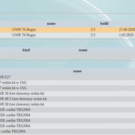
d
name
build
GWR 7ft Bogey
3.5
21.06.2020
GWR 7ft Bogey
3.5
1.03.2020 
kind
name
name
R E27
7 reskin kit w JAG
7 reskin kit w JAG
 56 foot clerestory reskin kit
 48.5 foot clerestory reskin kit
 58 foot clerestory reskin kit
ER conflat TRS2004
ER conflat TRS2004
ER conflat TRS2004
ER conflat TRS2004
 conflat TRS2004