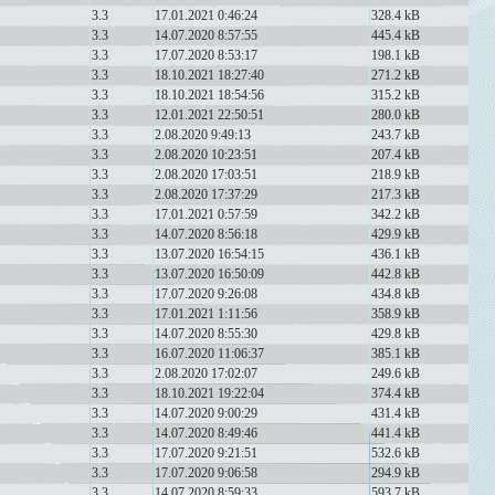
3.3
17.01.2021 0:46:24
328.4 kB
3.3
14.07.2020 8:57:55
445.4 kB
3.3
17.07.2020 8:53:17
198.1 kB
3.3
18.10.2021 18:27:40
271.2 kB
3.3
18.10.2021 18:54:56
315.2 kB
3.3
12.01.2021 22:50:51
280.0 kB
3.3
2.08.2020 9:49:13
243.7 kB
3.3
2.08.2020 10:23:51
207.4 kB
3.3
2.08.2020 17:03:51
218.9 kB
3.3
2.08.2020 17:37:29
217.3 kB
3.3
17.01.2021 0:57:59
342.2 kB
3.3
14.07.2020 8:56:18
429.9 kB
3.3
13.07.2020 16:54:15
436.1 kB
3.3
13.07.2020 16:50:09
442.8 kB
3.3
17.07.2020 9:26:08
434.8 kB
3.3
17.01.2021 1:11:56
358.9 kB
3.3
14.07.2020 8:55:30
429.8 kB
3.3
16.07.2020 11:06:37
385.1 kB
3.3
2.08.2020 17:02:07
249.6 kB
3.3
18.10.2021 19:22:04
374.4 kB
3.3
14.07.2020 9:00:29
431.4 kB
3.3
14.07.2020 8:49:46
441.4 kB
3.3
17.07.2020 9:21:51
532.6 kB
3.3
17.07.2020 9:06:58
294.9 kB
3.3
14.07.2020 8:59:33
593.7 kB