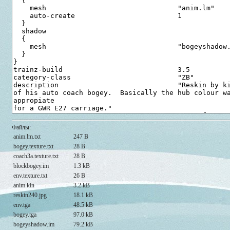
Файлы:
anim.lm.txt
247 B
bogey.texture.txt
28 B
coach3a.texture.txt
28 B
blockbogey.im
1.3 kB
env.texture.txt
26 B
anim.kin
3.2 kB
reskin240.jpg
18.1 kB
env.tga
48.5 kB
bogey.tga
97.0 kB
bogeyshadow.im
79.2 kB