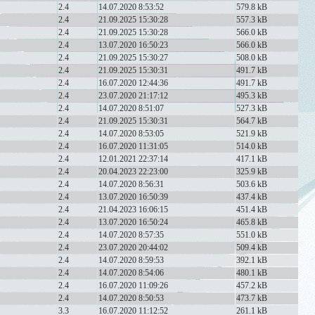
2.4
14.07.2020 8:53:52
579.8 kB
2.4
21.09.2025 15:30:28
557.3 kB
2.4
21.09.2025 15:30:28
566.0 kB
2.4
13.07.2020 16:50:23
566.0 kB
2.4
21.09.2025 15:30:27
508.0 kB
2.4
21.09.2025 15:30:31
491.7 kB
2.4
16.07.2020 12:44:36
491.7 kB
2.4
23.07.2020 21:17:12
495.3 kB
2.4
14.07.2020 8:51:07
527.3 kB
2.4
21.09.2025 15:30:31
564.7 kB
2.4
14.07.2020 8:53:05
521.9 kB
2.4
16.07.2020 11:31:05
514.0 kB
2.4
12.01.2021 22:37:14
417.1 kB
2.4
20.04.2023 22:23:00
325.9 kB
2.4
14.07.2020 8:56:31
503.6 kB
2.4
13.07.2020 16:50:39
437.4 kB
2.4
21.04.2023 16:06:15
451.4 kB
2.4
13.07.2020 16:50:24
465.8 kB
2.4
14.07.2020 8:57:35
551.0 kB
2.4
23.07.2020 20:44:02
509.4 kB
2.4
14.07.2020 8:59:53
392.1 kB
2.4
14.07.2020 8:54:06
480.1 kB
2.4
16.07.2020 11:09:26
457.2 kB
2.4
14.07.2020 8:50:53
473.7 kB
3.3
16.07.2020 11:12:52
261.1 kB