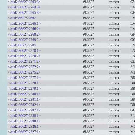
<kuid2:86627:2263:3>
#86627
traincar
GW
<kuid2:86627:2264:3>
#86627
traincar
LM
<kuid2:86627:2265:3>
#86627
traincar
GE
<kuid:86627:2266>
#86627
traincar
LM
<kuid2:86627:2266:1>
#86627
traincar
LM
<kuid2:86627:2266:2>
#86627
traincar
LM
<kuid2:86627:2268:2>
#86627
traincar
GN
<kuid2:86627:2269:2>
#86627
traincar
GC
<kuid:86627:2270>
#86627
traincar
LN
<kuid2:86627:2270:1>
#86627
traincar
LN
<kuid2:86627:2270:2>
#86627
traincar
LN
<kuid2:86627:2271:2>
#86627
traincar
CL
<kuid2:86627:2272:2>
#86627
traincar
SR
<kuid2:86627:2275:2>
#86627
traincar
MR
<kuid2:86627:2277:1>
#86627
traincar
BR
<kuid2:86627:2278:1>
#86627
traincar
BR
<kuid2:86627:2279:1>
#86627
traincar
BR
<kuid2:86627:2280:1>
#86627
traincar
BR
<kuid2:86627:2281:1>
#86627
traincar
BR
<kuid2:86627:2282:1>
#86627
traincar
BR
<kuid2:86627:2287:1>
#86627
traincar
GC
<kuid2:86627:2288:1>
#86627
traincar
PL
<kuid2:86627:2290:1>
#86627
traincar
PB
<kuid2:86627:2326:1>
#86627
traincar
MO
<kuid2:86627:2327:1>
#86627
traincar
Mo