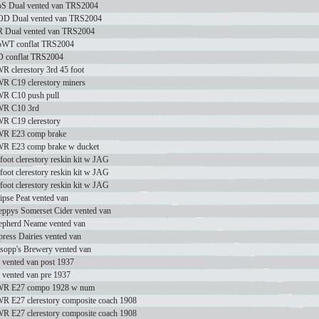
S Dual vented van TRS2004
D Dual vented van TRS2004
 Dual vented van TRS2004
WT conflat TRS2004
 conflat TRS2004
R clerestory 3rd 45 foot
R C19 clerestory miners
R C10 push pull
R C10 3rd
R C19 clerestory
R E23 comp brake
R E23 comp brake w ducket
foot clerestory reskin kit w JAG
foot clerestory reskin kit w JAG
foot clerestory reskin kit w JAG
ipse Peat vented van
eppys Somerset Cider vented van
epherd Neame vented van
ress Dairies vented van
lsopp's Brewery vented van
 vented van post 1937
 vented van pre 1937
R E27 compo 1928 w num
R E27 clerestory composite coach 1908
R E27 clerestory composite coach 1908