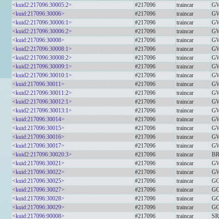
<kuid2:217096:30005:2>
#217096
traincar
GW
<kuid:217096:30006>
#217096
traincar
GW
<kuid2:217096:30006:1>
#217096
traincar
GW
<kuid2:217096:30006:2>
#217096
traincar
GW
<kuid:217096:30008>
#217096
traincar
GW
<kuid2:217096:30008:1>
#217096
traincar
GW
<kuid2:217096:30008:2>
#217096
traincar
GW
<kuid2:217096:30009:1>
#217096
traincar
GW
<kuid2:217096:30010:1>
#217096
traincar
GW
<kuid:217096:30011>
#217096
traincar
GW
<kuid2:217096:30011:2>
#217096
traincar
GW
<kuid2:217096:30012:1>
#217096
traincar
GW
<kuid2:217096:30013:1>
#217096
traincar
GW
<kuid:217096:30014>
#217096
traincar
GW
<kuid:217096:30015>
#217096
traincar
GW
<kuid:217096:30016>
#217096
traincar
GW
<kuid:217096:30017>
#217096
traincar
GW
<kuid2:217096:30020:3>
#217096
traincar
BR
<kuid:217096:30021>
#217096
traincar
GW
<kuid:217096:30022>
#217096
traincar
GW
<kuid:217096:30025>
#217096
traincar
GC
<kuid:217096:30027>
#217096
traincar
GC
<kuid:217096:30028>
#217096
traincar
GC
<kuid:217096:30029>
#217096
traincar
GC
<kuid:217096:90008>
#217096
traincar
SR