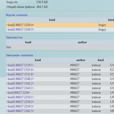
bogey.im
236.9 kB
Общий объём файлов:
484.5 kB
Версии элемента:
kuid
kin
<kuid2:86627:1520:4>
bogey
<kuid2:86627:1520:3>
bogey
Зависимости:
kuid
author
Нет
Зависимые элементы:
kuid
author
kind
<kuid2:86627:1519:1>
#86627
traincar
GW
<kuid2:86627:1531:6>
#86627
traincar
E2
<kuid2:86627:1531:8>
#86627
traincar
E2
<kuid2:86627:1540:2>
#86627
traincar
GWR
<kuid2:86627:1542:2>
#86627
traincar
GWR
<kuid2:86627:1543:1>
#86627
traincar
GWR
<kuid:86627:2234>
#86627
traincar
LN
<kuid2:86627:2234:1>
#86627
traincar
LN
<kuid2:86627:2234:2>
#86627
traincar
LN
<kuid2:86627:2234:3>
#86627
traincar
LN
<kuid2:86627:2262:3>
#86627
traincar
SR