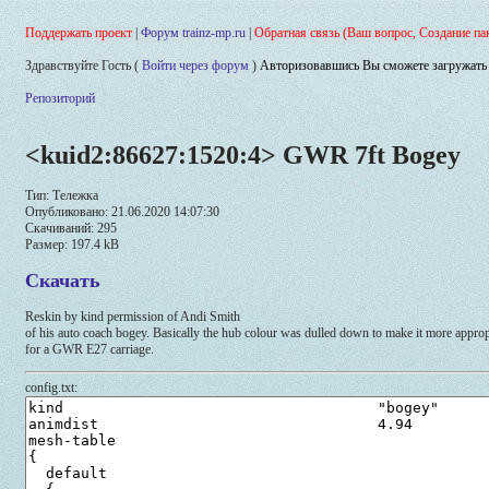
Поддержать проект
|
Форум trainz-mp.ru
|
Обратная связь (Ваш вопрос, Создание па
Здравствуйте Гость (
Войти через форум
)
Авторизовавшись Вы сможете загружать 
Репозиторий
<kuid2:86627:1520:4> GWR 7ft Bogey
Тип: Тележка
Опубликовано: 21.06.2020 14:07:30
Скачиваний: 295
Размер: 197.4 kB
Скачать
Reskin by kind permission of Andi Smith
of his auto coach bogey. Basically the hub colour was dulled down to make it more approp
for a GWR E27 carriage.
config.txt: