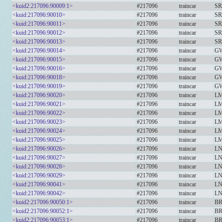
<kuid2:217096:90009:1>
#217096
traincar
SR
<kuid:217096:90010>
#217096
traincar
SR
<kuid:217096:90011>
#217096
traincar
SR
<kuid:217096:90012>
#217096
traincar
SR
<kuid:217096:90013>
#217096
traincar
SR
<kuid:217096:90014>
#217096
traincar
GW
<kuid:217096:90015>
#217096
traincar
GW
<kuid:217096:90016>
#217096
traincar
GW
<kuid:217096:90018>
#217096
traincar
GW
<kuid:217096:90019>
#217096
traincar
GW
<kuid:217096:90020>
#217096
traincar
LM
<kuid:217096:90021>
#217096
traincar
LM
<kuid:217096:90022>
#217096
traincar
LM
<kuid:217096:90023>
#217096
traincar
LM
<kuid:217096:90024>
#217096
traincar
LM
<kuid:217096:90025>
#217096
traincar
LM
<kuid:217096:90026>
#217096
traincar
LN
<kuid:217096:90027>
#217096
traincar
LN
<kuid:217096:90028>
#217096
traincar
LN
<kuid:217096:90029>
#217096
traincar
LN
<kuid:217096:90041>
#217096
traincar
LN
<kuid:217096:90042>
#217096
traincar
LN
<kuid2:217096:90050:1>
#217096
traincar
BR
<kuid2:217096:90052:1>
#217096
traincar
BR
<kuid2:217096:90053:1>
#217096
traincar
BR