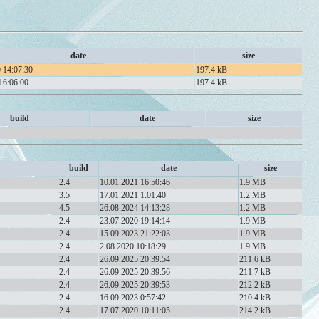
date
size
 14:07:30
197.4 kB
16:06:00
197.4 kB
build
date
size
build
date
size
2.4
10.01.2021 16:50:46
1.9 MB
3.5
17.01.2021 1:01:40
1.2 MB
4.5
26.08.2024 14:13:28
1.2 MB
2.4
23.07.2020 19:14:14
1.9 MB
2.4
15.09.2023 21:22:03
1.9 MB
2.4
2.08.2020 10:18:29
1.9 MB
2.4
26.09.2025 20:39:54
211.6 kB
2.4
26.09.2025 20:39:56
211.7 kB
2.4
26.09.2025 20:39:53
212.2 kB
2.4
16.09.2023 0:57:42
210.4 kB
2.4
17.07.2020 10:11:05
214.2 kB