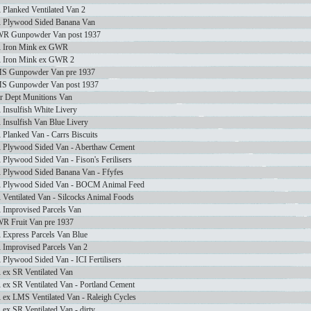
 Planked Ventilated Van 2
 Plywood Sided Banana Van
R Gunpowder Van post 1937
 Iron Mink ex GWR
 Iron Mink ex GWR 2
S Gunpowder Van pre 1937
S Gunpowder Van post 1937
r Dept Munitions Van
 Insulfish White Livery
 Insulfish Van Blue Livery
 Planked Van - Carrs Biscuits
 Plywood Sided Van - Aberthaw Cement
Plywood Sided Van - Fison's Ferilisers
 Plywood Sided Banana Van - Ffyfes
 Plywood Sided Van - BOCM Animal Feed
 Ventilated Van - Silcocks Animal Foods
 Improvised Parcels Van
R Fruit Van pre 1937
 Express Parcels Van Blue
 Improvised Parcels Van 2
Plywood Sided Van - ICI Fertilisers
 ex SR Ventilated Van
 ex SR Ventilated Van - Portland Cement
 ex LMS Ventilated Van - Raleigh Cycles
ex SR Ventilated Van - dirty