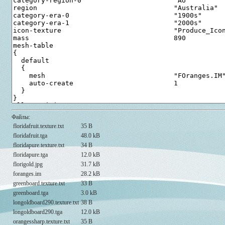
Файлы:
floridafruit.texture.txt
35 B
floridafruit.tga
48.0 kB
floridapure.texture.txt
34 B
floridapure.tga
12.0 kB
florigold.jpg
31.7 kB
foranges.im
28.2 kB
greenboard.texture.txt
33 B
greenboard.tga
3.0 kB
longoldboard290.texture.txt
38 B
longoldboard290.tga
12.0 kB
orangessharp.texture.txt
35 B