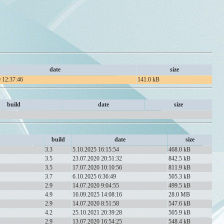
date
size
 12:37:46
141.0 kB
build
date
size
build
date
size
3.3
5.10.2025 16:15:54
468.0 kB
3.5
23.07.2020 20:51:32
842.5 kB
3.5
17.07.2020 10:10:56
811.9 kB
3.7
6.10.2025 6:36:49
505.3 kB
2.9
14.07.2020 9:04:55
499.5 kB
4.9
16.09.2025 14:08:16
28.0 MB
2.9
14.07.2020 8:51:58
547.6 kB
4.2
25.10.2021 20:39:28
505.9 kB
2.9
13.07.2020 16:54:25
548.4 kB