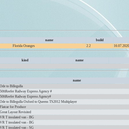
name
build
Florida Oranges
2.2
16.07.2020
kind
name
name
Ode to Billegulla
50ftReefer Railway Express Agency #
50ftReefer Railway Express Agency#
Ode to Billegulla Oxford to Queens TS2012 Multiplayer
Flatcar for Produce
Great Layout Revisited
VR T insulated van - BG
VR T insulated van - BG
VR T insulated van - SG