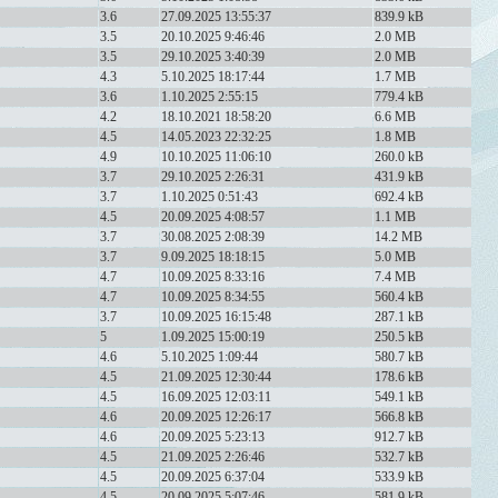
3.6
27.09.2025 13:55:37
839.9 kB
3.5
20.10.2025 9:46:46
2.0 MB
3.5
29.10.2025 3:40:39
2.0 MB
4.3
5.10.2025 18:17:44
1.7 MB
3.6
1.10.2025 2:55:15
779.4 kB
4.2
18.10.2021 18:58:20
6.6 MB
4.5
14.05.2023 22:32:25
1.8 MB
4.9
10.10.2025 11:06:10
260.0 kB
3.7
29.10.2025 2:26:31
431.9 kB
3.7
1.10.2025 0:51:43
692.4 kB
4.5
20.09.2025 4:08:57
1.1 MB
3.7
30.08.2025 2:08:39
14.2 MB
3.7
9.09.2025 18:18:15
5.0 MB
4.7
10.09.2025 8:33:16
7.4 MB
4.7
10.09.2025 8:34:55
560.4 kB
3.7
10.09.2025 16:15:48
287.1 kB
5
1.09.2025 15:00:19
250.5 kB
4.6
5.10.2025 1:09:44
580.7 kB
4.5
21.09.2025 12:30:44
178.6 kB
4.5
16.09.2025 12:03:11
549.1 kB
4.6
20.09.2025 12:26:17
566.8 kB
4.6
20.09.2025 5:23:13
912.7 kB
4.5
21.09.2025 2:26:46
532.7 kB
4.5
20.09.2025 6:37:04
533.9 kB
4.5
20.09.2025 5:07:46
581.9 kB