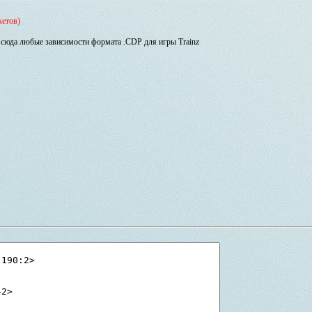
кетов)
сюда любые зависимости формата .CDP для игры Trainz