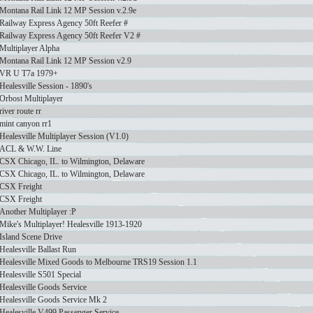
Montana Rail Link 12 MP Session v.2.9e
Railway Express Agency 50ft Reefer #
Railway Express Agency 50ft Reefer V2 #
Multiplayer Alpha
Montana Rail Link 12 MP Session v2.9
VR U T7a 1979+
Healesville Session - 1890's
Orbost Multiplayer
river route rr
mint canyon rr1
Healesville Multiplayer Session (V1.0)
ACL & W.W. Line
CSX Chicago, IL. to Wilmington, Delaware
CSX Chicago, IL. to Wilmington, Delaware
CSX Freight
CSX Freight
Another Multiplayer :P
Mike's Multiplayer! Healesville 1913-1920
Island Scene Drive
Healesville Ballast Run
Healesville Mixed Goods to Melbourne TRS19 Session 1.1
Healesville S501 Special
Healesville Goods Service
Healesville Goods Service Mk 2
Healesville V499 Passenger Service