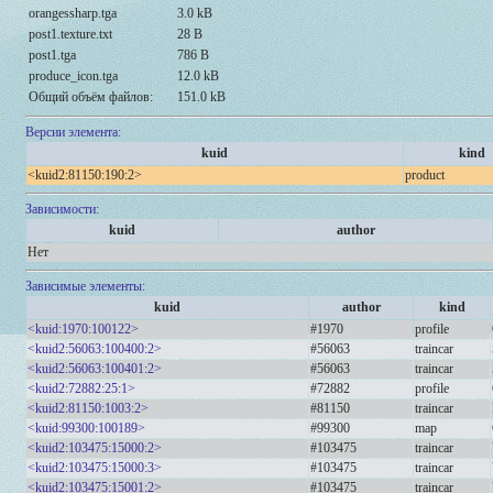
orangessharp.tga
3.0 kB
post1.texture.txt
28 B
post1.tga
786 B
produce_icon.tga
12.0 kB
Общий объём файлов:
151.0 kB
Версии элемента:
kuid
kind
<kuid2:81150:190:2>
product
Зависимости:
kuid
author
Нет
Зависимые элементы:
kuid
author
kind
<kuid:1970:100122>
#1970
profile
<kuid2:56063:100400:2>
#56063
traincar
<kuid2:56063:100401:2>
#56063
traincar
<kuid2:72882:25:1>
#72882
profile
<kuid2:81150:1003:2>
#81150
traincar
<kuid:99300:100189>
#99300
map
<kuid2:103475:15000:2>
#103475
traincar
<kuid2:103475:15000:3>
#103475
traincar
<kuid2:103475:15001:2>
#103475
traincar