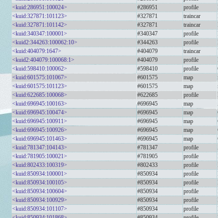
<kuid:286951:100024>
#286951
profile
<kuid:327871:101123>
#327871
traincar
<kuid:327871:101142>
#327871
traincar
<kuid:340347:100001>
#340347
profile
<kuid2:344263:100062:10>
#344263
profile
<kuid:404079:1647>
#404079
traincar
<kuid2:404079:100068:1>
#404079
profile
<kuid:598410:100062>
#598410
profile
<kuid:601575:101067>
#601575
map
<kuid:601575:101123>
#601575
map
<kuid:622685:100068>
#622685
profile
<kuid:696945:100163>
#696945
map
<kuid:696945:100474>
#696945
map
<kuid:696945:100911>
#696945
map
<kuid:696945:100926>
#696945
map
<kuid:696945:101463>
#696945
map
<kuid:781347:104143>
#781347
profile
<kuid:781905:100021>
#781905
profile
<kuid:802433:100319>
#802433
profile
<kuid:850934:100001>
#850934
profile
<kuid:850934:100105>
#850934
profile
<kuid:850934:100604>
#850934
profile
<kuid:850934:100929>
#850934
profile
<kuid:850934:101107>
#850934
profile
<kuid:850934:101868>
#850934
profile