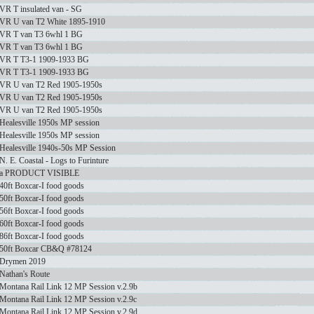
VR T insulated van - SG
VR U van T2 White 1895-1910
VR T van T3 6whl 1 BG
VR T van T3 6whl 1 BG
VR T T3-1 1909-1933 BG
VR T T3-1 1909-1933 BG
VR U van T2 Red 1905-1950s
VR U van T2 Red 1905-1950s
VR U van T2 Red 1905-1950s
Healesville 1950s MP session
Healesville 1950s MP session
Healesville 1940s-50s MP Session
N. E. Coastal - Logs to Furinture
a PRODUCT VISIBLE
40ft Boxcar-I food goods
50ft Boxcar-I food goods
56ft Boxcar-I food goods
60ft Boxcar-I food goods
86ft Boxcar-I food goods
50ft Boxcar CB&Q #78124
Drymen 2019
Nathan's Route
Montana Rail Link 12 MP Session v.2.9b
Montana Rail Link 12 MP Session v.2.9c
Montana Rail Link 12 MP Session v.2.9d