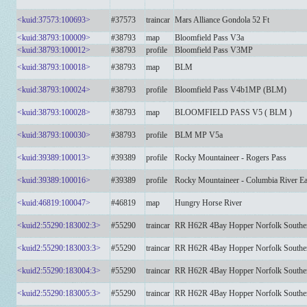
<kuid:37573:100693>
#37573
traincar
Mars Alliance Gondola 52 Ft
<kuid:38793:100009>
#38793
map
Bloomfield Pass V3a
<kuid:38793:100012>
#38793
profile
Bloomfield Pass V3MP
<kuid:38793:100018>
#38793
map
BLM
<kuid:38793:100024>
#38793
profile
Bloomfield Pass V4b1MP (BLM)
<kuid:38793:100028>
#38793
map
BLOOMFIELD PASS V5 ( BLM )
<kuid:38793:100030>
#38793
profile
BLM MP V5a
<kuid:39389:100013>
#39389
profile
Rocky Mountaineer - Rogers Pass
<kuid:39389:100016>
#39389
profile
Rocky Mountaineer - Columbia River E
<kuid:46819:100047>
#46819
map
Hungry Horse River
<kuid2:55290:183002:3>
#55290
traincar
RR H62R 4Bay Hopper Norfolk South
<kuid2:55290:183003:3>
#55290
traincar
RR H62R 4Bay Hopper Norfolk South
<kuid2:55290:183004:3>
#55290
traincar
RR H62R 4Bay Hopper Norfolk South
<kuid2:55290:183005:3>
#55290
traincar
RR H62R 4Bay Hopper Norfolk South