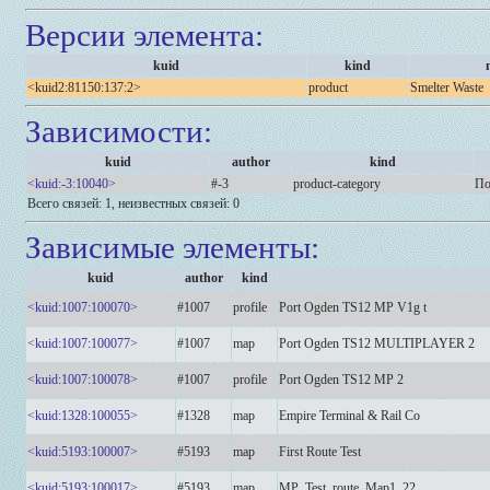
Версии элемента:
kuid
kind
<kuid2:81150:137:2>
product
Smelter Waste
Зависимости:
kuid
author
kind
<kuid:-3:10040>
#-3
product-category
По
Всего связей: 1, неизвестных связей: 0
Зависимые элементы:
kuid
author
kind
<kuid:1007:100070>
#1007
profile
Port Ogden TS12 MP V1g t
<kuid:1007:100077>
#1007
map
Port Ogden TS12 MULTIPLAYER 2
<kuid:1007:100078>
#1007
profile
Port Ogden TS12 MP 2
<kuid:1328:100055>
#1328
map
Empire Terminal & Rail Co
<kuid:5193:100007>
#5193
map
First Route Test
<kuid:5193:100017>
#5193
map
MP_Test_route_Map1_22