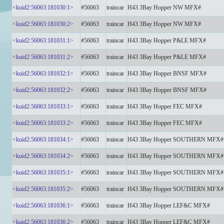
<kuid2:56063:181030:1>
#56063
traincar
H43 3Bay Hopper NW MFX#
<kuid2:56063:181030:2>
#56063
traincar
H43 3Bay Hopper NW MFX#
<kuid2:56063:181031:1>
#56063
traincar
H43 3Bay Hopper P&LE MFX#
<kuid2:56063:181031:2>
#56063
traincar
H43 3Bay Hopper P&LE MFX#
<kuid2:56063:181032:1>
#56063
traincar
H43 3Bay Hopper BNSF MFX#
<kuid2:56063:181032:2>
#56063
traincar
H43 3Bay Hopper BNSF MFX#
<kuid2:56063:181033:1>
#56063
traincar
H43 3Bay Hopper FEC MFX#
<kuid2:56063:181033:2>
#56063
traincar
H43 3Bay Hopper FEC MFX#
<kuid2:56063:181034:1>
#56063
traincar
H43 3Bay Hopper SOUTHERN MFX#
<kuid2:56063:181034:2>
#56063
traincar
H43 3Bay Hopper SOUTHERN MFX#
<kuid2:56063:181035:1>
#56063
traincar
H43 3Bay Hopper SOUTHERN MFX#
<kuid2:56063:181035:2>
#56063
traincar
H43 3Bay Hopper SOUTHERN MFX#
<kuid2:56063:181036:1>
#56063
traincar
H43 3Bay Hopper LEF&C MFX#
<kuid2:56063:181036:2>
#56063
traincar
H43 3Bay Hopper LEF&C MFX#