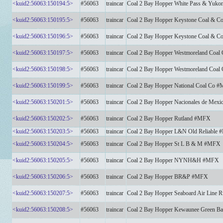
<kuid2:56063:150194:5>
#56063
traincar
Coal 2 Bay Hopper White Pass & Yuk
<kuid2:56063:150195:5>
#56063
traincar
Coal 2 Bay Hopper Keystone Coal & 
<kuid2:56063:150196:5>
#56063
traincar
Coal 2 Bay Hopper Keystone Coal & 
<kuid2:56063:150197:5>
#56063
traincar
Coal 2 Bay Hopper Westmoreland Coa
<kuid2:56063:150198:5>
#56063
traincar
Coal 2 Bay Hopper Westmoreland Coa
<kuid2:56063:150199:5>
#56063
traincar
Coal 2 Bay Hopper National Coal Co 
<kuid2:56063:150201:5>
#56063
traincar
Coal 2 Bay Hopper Nacionales de Mex
<kuid2:56063:150202:5>
#56063
traincar
Coal 2 Bay Hopper Rutland #MFX
<kuid2:56063:150203:5>
#56063
traincar
Coal 2 Bay Hopper L&N Old Reliable
<kuid2:56063:150204:5>
#56063
traincar
Coal 2 Bay Hopper St L B & M #MFX
<kuid2:56063:150205:5>
#56063
traincar
Coal 2 Bay Hopper NYNH&H #MFX
<kuid2:56063:150206:5>
#56063
traincar
Coal 2 Bay Hopper BR&P #MFX
<kuid2:56063:150207:5>
#56063
traincar
Coal 2 Bay Hopper Seaboard Air Lin
<kuid2:56063:150208:5>
#56063
traincar
Coal 2 Bay Hopper Kewaunee Green B