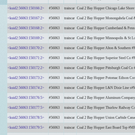
<kuid2:56063:150166:2>
#56063
traincar
Coal 2 Bay Hopper Chicago Lake Shor
<kuid2:56063:150167:2>
#56063
traincar
Coal 2 Bay Hopper Monongahela Coal
<kuid2:56063:150168:2>
#56063
traincar
Coal 2 Bay Hopper Cumberland & Pe
<kuid2:56063:150169:2>
#56063
traincar
Coal 2 Bay Hopper Minneapolis & St 
<kuid2:56063:150170:2>
#56063
traincar
Coal 2 Bay Hopper Alton & Southern 
<kuid2:56063:150171:2>
#56063
traincar
Coal 2 Bay Hopper Superior Steel Co
<kuid2:56063:150172:2>
#56063
traincar
Coal 2 Bay Hopper Pittsburgh Coal C
<kuid2:56063:150173:2>
#56063
traincar
Coal 2 Bay Hopper Potomac Edison 
<kuid2:56063:150174:2>
#56063
traincar
Coal 2 Bay Hopper L&N Dixie Line s
<kuid2:56063:150176:5>
#56063
traincar
Coal 2 Bay Hopper Aluminum Compan
<kuid2:56063:150177:5>
#56063
traincar
Coal 2 Bay Hopper Thurlow Railway
<kuid2:56063:150178:5>
#56063
traincar
Coal 2 Bay Hopper Union Carbide Ca
<kuid2:56063:150179:5>
#56063
traincar
Coal 2 Bay Hopper East Board Top #M