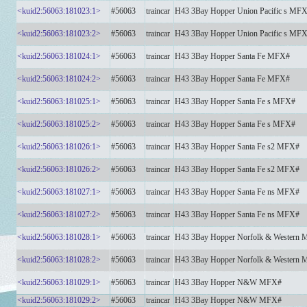
<kuid2:56063:181023:1>
#56063
traincar
H43 3Bay Hopper Union Pacific s MF
<kuid2:56063:181023:2>
#56063
traincar
H43 3Bay Hopper Union Pacific s MF
<kuid2:56063:181024:1>
#56063
traincar
H43 3Bay Hopper Santa Fe MFX#
<kuid2:56063:181024:2>
#56063
traincar
H43 3Bay Hopper Santa Fe MFX#
<kuid2:56063:181025:1>
#56063
traincar
H43 3Bay Hopper Santa Fe s MFX#
<kuid2:56063:181025:2>
#56063
traincar
H43 3Bay Hopper Santa Fe s MFX#
<kuid2:56063:181026:1>
#56063
traincar
H43 3Bay Hopper Santa Fe s2 MFX#
<kuid2:56063:181026:2>
#56063
traincar
H43 3Bay Hopper Santa Fe s2 MFX#
<kuid2:56063:181027:1>
#56063
traincar
H43 3Bay Hopper Santa Fe ns MFX#
<kuid2:56063:181027:2>
#56063
traincar
H43 3Bay Hopper Santa Fe ns MFX#
<kuid2:56063:181028:1>
#56063
traincar
H43 3Bay Hopper Norfolk & Western
<kuid2:56063:181028:2>
#56063
traincar
H43 3Bay Hopper Norfolk & Western
<kuid2:56063:181029:1>
#56063
traincar
H43 3Bay Hopper N&W MFX#
<kuid2:56063:181029:2>
#56063
traincar
H43 3Bay Hopper N&W MFX#