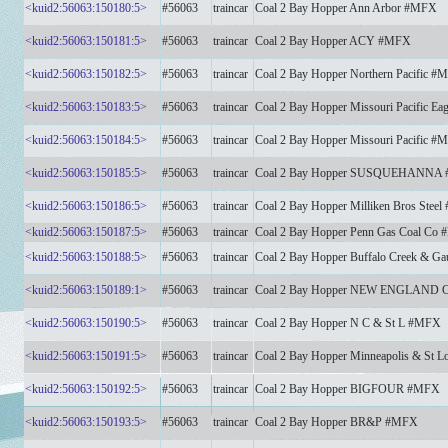
<kuid2:56063:150180:5>
#56063
traincar
Coal 2 Bay Hopper Ann Arbor #MFX
<kuid2:56063:150181:5>
#56063
traincar
Coal 2 Bay Hopper ACY #MFX
<kuid2:56063:150182:5>
#56063
traincar
Coal 2 Bay Hopper Northern Pacific #
<kuid2:56063:150183:5>
#56063
traincar
Coal 2 Bay Hopper Missouri Pacific E
<kuid2:56063:150184:5>
#56063
traincar
Coal 2 Bay Hopper Missouri Pacific #
<kuid2:56063:150185:5>
#56063
traincar
Coal 2 Bay Hopper SUSQUEHANNA
<kuid2:56063:150186:5>
#56063
traincar
Coal 2 Bay Hopper Milliken Bros Stee
<kuid2:56063:150187:5>
#56063
traincar
Coal 2 Bay Hopper Penn Gas Coal Co
<kuid2:56063:150188:5>
#56063
traincar
Coal 2 Bay Hopper Buffalo Creek & G
<kuid2:56063:150189:1>
#56063
traincar
Coal 2 Bay Hopper NEW ENGLAND
<kuid2:56063:150190:5>
#56063
traincar
Coal 2 Bay Hopper N C & St L #MFX
<kuid2:56063:150191:5>
#56063
traincar
Coal 2 Bay Hopper Minneapolis & St 
<kuid2:56063:150192:5>
#56063
traincar
Coal 2 Bay Hopper BIGFOUR #MFX
<kuid2:56063:150193:5>
#56063
traincar
Coal 2 Bay Hopper BR&P #MFX