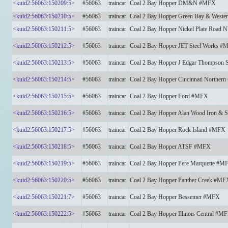
<kuid2:56063:150209:5>
#56063
traincar
Coal 2 Bay Hopper DM&N #MFX
<kuid2:56063:150210:5>
#56063
traincar
Coal 2 Bay Hopper Green Bay & West
<kuid2:56063:150211:5>
#56063
traincar
Coal 2 Bay Hopper Nickel Plate Road
<kuid2:56063:150212:5>
#56063
traincar
Coal 2 Bay Hopper JET Steel Works 
<kuid2:56063:150213:5>
#56063
traincar
Coal 2 Bay Hopper J Edgar Thompson 
<kuid2:56063:150214:5>
#56063
traincar
Coal 2 Bay Hopper Cincinnati Norther
<kuid2:56063:150215:5>
#56063
traincar
Coal 2 Bay Hopper Ford #MFX
<kuid2:56063:150216:5>
#56063
traincar
Coal 2 Bay Hopper Alan Wood Iron & 
<kuid2:56063:150217:5>
#56063
traincar
Coal 2 Bay Hopper Rock Island #MFX
<kuid2:56063:150218:5>
#56063
traincar
Coal 2 Bay Hopper ATSF #MFX
<kuid2:56063:150219:5>
#56063
traincar
Coal 2 Bay Hopper Pere Marquette #M
<kuid2:56063:150220:5>
#56063
traincar
Coal 2 Bay Hopper Panther Creek #MF
<kuid2:56063:150221:7>
#56063
traincar
Coal 2 Bay Hopper Bessemer #MFX
<kuid2:56063:150222:5>
#56063
traincar
Coal 2 Bay Hopper Illinois Central #M