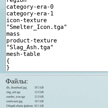
Файлы:
dls_thumbnail.jpg
19.5 kB
slag_ash.tga
12.0 kB
smelter_icon.tga
12.0 kB
smelwaste.jpg
19.5 kB
Общий объём файлов:
63.1 kB