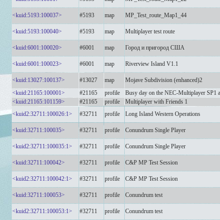
<kuid:5193:100037>
#5193
map
MP_Test_route_Map1_44
<kuid:5193:100040>
#5193
map
Multiplayer test route
<kuid:6001:100020>
#6001
map
Город и пригород США
<kuid:6001:100023>
#6001
map
Riverview Island V1.1
<kuid:13027:100137>
#13027
map
Mojave Subdivision (enhanced)2
<kuid:21165:100001>
#21165
profile
Busy day on the NEC-Multiplayer SP1
<kuid:21165:101159>
#21165
profile
Multiplayer with Friends 1
<kuid2:32711:100026:1>
#32711
profile
Long Island Western Operations
<kuid:32711:100035>
#32711
profile
Conundrum Single Player
<kuid2:32711:100035:1>
#32711
profile
Conundrum Single Player
<kuid:32711:100042>
#32711
profile
C&P MP Test Session
<kuid2:32711:100042:1>
#32711
profile
C&P MP Test Session
<kuid:32711:100053>
#32711
profile
Conundrum test
<kuid2:32711:100053:1>
#32711
profile
Conundrum test