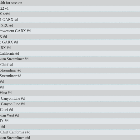
4th for session
022 v1
LX w#d
al 1 GARX #d
hy NRC #d
orthwestern GARX #d
X #d
fic GARX #d
GARX #d
California #d
itan Streamliner #d
 Chief #d
 Streamliner #d
 Streamliner #d
 #d
 #d
 West #d
d Canyon Line #d
d Canyon Line #d
 Chief #d
pitan West #d
.D. #d
D #d
 Chief California s#d
itan Streamliner s#d