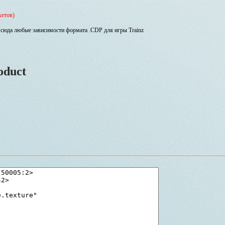
кетов)
сюда любые зависимости формата .CDP для игры Trainz
oduct