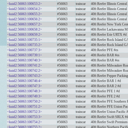
<kuid2:56063:100653:2>
#56063
traincar
40ft Reefer Illinois Central
<kuid2:56063:100654:2>
#56063
traincar
40ft Reefer Illinois Centr
<kuid2:56063:100655:2>
#56063
traincar
40ft Reefer Illinois Centra
<kuid2:56063:100656:2>
#56063
traincar
40ft Reefer Illinois Centr
<kuid2:56063:100657:2>
#56063
traincar
40ft Reefer New York Cen
<kuid2:56063:100658:2>
#56063
traincar
40ft Reefer Lackawanna 
<kuid2:56063:100659:2>
#56063
traincar
40ft Reefer Erie URTX #d
<kuid2:56063:100735:1>
#56063
traincar
40ft Reefer Rock Island 
<kuid2:56063:100735:2>
#56063
traincar
40ft Reefer Rock Island 
<kuid2:56063:100737:3>
#56063
traincar
40ft Reefer PFE #es
<kuid2:56063:100739:1>
#56063
traincar
40ft Reefer BAR #es
<kuid2:56063:100740:3>
#56063
traincar
40ft Reefer BAR #es
<kuid2:56063:100741:2>
#56063
traincar
40ft Reefer Milwaukee R
<kuid2:56063:100742:2>
#56063
traincar
40ft Reefer Milwaukee R
<kuid2:56063:100743:2>
#56063
traincar
40ft Reefer Pepper Packi
<kuid2:56063:100746:4>
#56063
traincar
40ft Reefer BAR 1 #d
<kuid2:56063:100747:3>
#56063
traincar
40ft Reefer BAR 2 #d
<kuid2:56063:100748:3>
#56063
traincar
40ft Reefer PFE 1 #d
<kuid2:56063:100749:3>
#56063
traincar
40ft Reefer PFE 2 #d
<kuid2:56063:100750:2>
#56063
traincar
40ft Reefer PFE Southern P
<kuid2:56063:100751:2>
#56063
traincar
40ft Reefer PFE Union Paci
<kuid2:56063:100752:3>
#56063
traincar
40ft Reefer Union Pacific
<kuid2:56063:100753:3>
#56063
traincar
40ft Reefer Swift SRLX #
<kuid2:56063:100754:2>
#56063
traincar
40ft Reefer Swift Premiu
<kuid2:56063:100755:2>
#56063
traincar
40ft Reefer Northern Pacifi