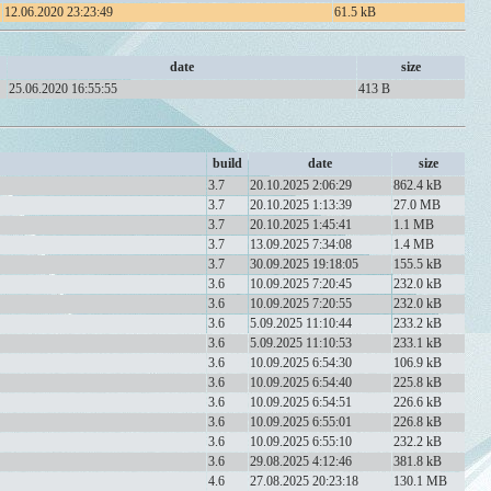
12.06.2020 23:23:49
61.5 kB
date
size
25.06.2020 16:55:55
413 B
build
date
size
3.7
20.10.2025 2:06:29
862.4 kB
3.7
20.10.2025 1:13:39
27.0 MB
3.7
20.10.2025 1:45:41
1.1 MB
3.7
13.09.2025 7:34:08
1.4 MB
3.7
30.09.2025 19:18:05
155.5 kB
3.6
10.09.2025 7:20:45
232.0 kB
3.6
10.09.2025 7:20:55
232.0 kB
3.6
5.09.2025 11:10:44
233.2 kB
3.6
5.09.2025 11:10:53
233.1 kB
3.6
10.09.2025 6:54:30
106.9 kB
3.6
10.09.2025 6:54:40
225.8 kB
3.6
10.09.2025 6:54:51
226.6 kB
3.6
10.09.2025 6:55:01
226.8 kB
3.6
10.09.2025 6:55:10
232.2 kB
3.6
29.08.2025 4:12:46
381.8 kB
4.6
27.08.2025 20:23:18
130.1 MB