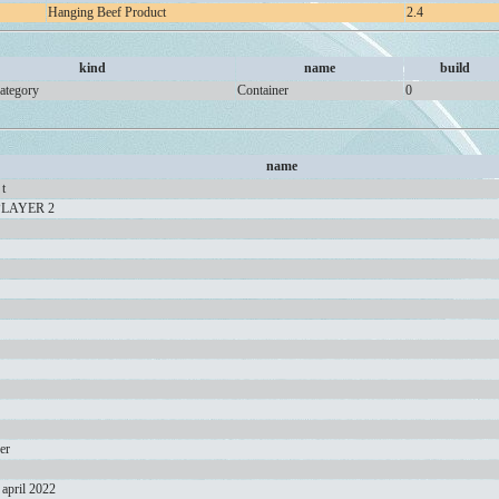
Hanging Beef Product
2.4
kind
name
build
ategory
Container
0
name
t
PLAYER 2
er
 april 2022