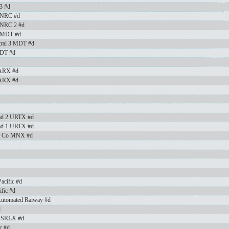
 3 #d
al NRC #d
l NRC 2 #d
al MDT #d
tral 3 MDT #d
MDT #d
GARX #d
GARX #d
oad 2 URTX #d
oad 1 URTX #d
ng Co MNX #d
acific #d
fic #d
 Automated Raiway #d
d
m SRLX #d
c #d