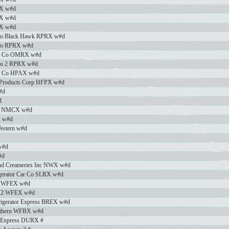
LX w#d
LX w#d
LX w#d
g Co Black Hawk RPRX w#d
 Co RPRX w#d
r & Co OMRX w#d
 Co 2 RPRX w#d
ing Co HPAX w#d
d Products Corp HFPX w#d
#d
d
ahy NMCX w#d
X w#d
Western w#d
 w#d
#d
rand Creameries Inc NWX w#d
rigerator Car Co SLRX w#d
rn WFEX w#d
rn 2 WFEX w#d
frigerator Express BREX w#d
orthern WFBX w#d
it Express DURX #