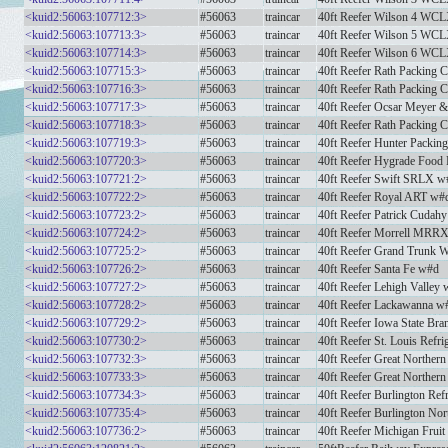
<kuid2:56063:107712:3>
#56063
traincar
40ft Reefer Wilson 4 WC
<kuid2:56063:107713:3>
#56063
traincar
40ft Reefer Wilson 5 WC
<kuid2:56063:107714:3>
#56063
traincar
40ft Reefer Wilson 6 WC
<kuid2:56063:107715:3>
#56063
traincar
40ft Reefer Rath Packin
<kuid2:56063:107716:3>
#56063
traincar
40ft Reefer Rath Packing
<kuid2:56063:107717:3>
#56063
traincar
40ft Reefer Ocsar Meye
<kuid2:56063:107718:3>
#56063
traincar
40ft Reefer Rath Packing
<kuid2:56063:107719:3>
#56063
traincar
40ft Reefer Hunter Pack
<kuid2:56063:107720:3>
#56063
traincar
40ft Reefer Hygrade Foo
<kuid2:56063:107721:2>
#56063
traincar
40ft Reefer Swift SRLX w
<kuid2:56063:107722:2>
#56063
traincar
40ft Reefer Royal ART w#
<kuid2:56063:107723:2>
#56063
traincar
40ft Reefer Patrick Cud
<kuid2:56063:107724:2>
#56063
traincar
40ft Reefer Morrell MRR
<kuid2:56063:107725:2>
#56063
traincar
40ft Reefer Grand Trunk 
<kuid2:56063:107726:2>
#56063
traincar
40ft Reefer Santa Fe w#d
<kuid2:56063:107727:2>
#56063
traincar
40ft Reefer Lehigh Valley
<kuid2:56063:107728:2>
#56063
traincar
40ft Reefer Lackawanna w
<kuid2:56063:107729:2>
#56063
traincar
40ft Reefer Iowa State B
<kuid2:56063:107730:2>
#56063
traincar
40ft Reefer St. Louis Ref
<kuid2:56063:107732:3>
#56063
traincar
40ft Reefer Great Northe
<kuid2:56063:107733:3>
#56063
traincar
40ft Reefer Great Northe
<kuid2:56063:107734:3>
#56063
traincar
40ft Reefer Burlington Re
<kuid2:56063:107735:4>
#56063
traincar
40ft Reefer Burlington N
<kuid2:56063:107736:2>
#56063
traincar
40ft Reefer Michigan Fru