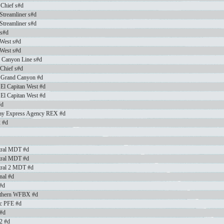
 Chief s#d
 Streamliner s#d
 Streamliner s#d
 s#d
 West s#d
 West s#d
d Canyon Line s#d
 Chief s#d
e Grand Canyon #d
 El Capitan West #d
 El Capitan West #d
#d
lway Express Agency REX #d
2 #d
tral MDT #d
tral MDT #d
tral 2 MDT #d
nal #d
#d
orthern WFBX #d
ic PFE #d
 #d
 2 #d