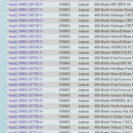
<kuid2:56063:100756:3>
#56063
traincar
40ft Reefer IBP IBPX #d
<kuid2:56063:100757:3>
#56063
traincar
40ft Reefer Greenlee Pac
<kuid2:56063:100758:1>
#56063
traincar
40ft Reefer Dubuque URT
<kuid2:56063:100758:2>
#56063
traincar
40ft Reefer Dubuque URT
<kuid2:56063:100758:3>
#56063
traincar
40ft Reefer Dubuque URT
<kuid2:56063:100759:1>
#56063
traincar
40ft Reefer Morrell Meats 
<kuid2:56063:100759:2>
#56063
traincar
40ft Reefer Morrell Meats 
<kuid2:56063:100759:3>
#56063
traincar
40ft Reefer Morrell Meat
<kuid2:56063:100760:4>
#56063
traincar
40ft Reefer ARMOUR PC
<kuid2:56063:100761:2>
#56063
traincar
40ft Reefer ARMOUR PC
<kuid2:56063:100762:3>
#56063
traincar
40ft Reefer Fruit Grower
<kuid2:56063:100763:2>
#56063
traincar
40ft Reefer Royal ART #d
<kuid2:56063:100764:3>
#56063
traincar
40ft Reefer Needham Pac
<kuid2:56063:107700:3>
#56063
traincar
40ft Reefer Morrell Mea
<kuid2:56063:107701:3>
#56063
traincar
40ft Reefer Fruit Grower
<kuid2:56063:107702:3>
#56063
traincar
40ft Reefer Fruit Grower
<kuid2:56063:107703:3>
#56063
traincar
40ft Reefer Fruit Grower
<kuid2:56063:107704:4>
#56063
traincar
40ft Reefer Armour Refri
<kuid2:56063:107705:4>
#56063
traincar
40ft Reefer HORMEL &
<kuid2:56063:107706:4>
#56063
traincar
40ft Reefer North Ameri
<kuid2:56063:107707:4>
#56063
traincar
40ft Reefer Armour Star
<kuid2:56063:107708:4>
#56063
traincar
40ft Reefer E Kahns Son
<kuid2:56063:107709:4>
#56063
traincar
40ft Reefer Wilson 1 WC
<kuid2:56063:107710:4>
#56063
traincar
40ft Reefer Wilson 2 WC
<kuid2:56063:107711:4>
#56063
traincar
40ft Reefer Wilson 3 WC