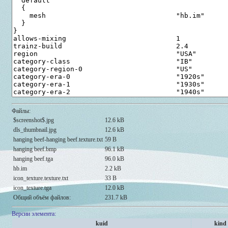
Файлы:
$screenshot$.jpg
12.6 kB
dls_thumbnail.jpg
12.6 kB
hanging beef-hanging beef.texture.txt
59 B
hanging beef.bmp
96.1 kB
hanging beef.tga
96.0 kB
hb.im
2.2 kB
icon_texture.texture.txt
33 B
icon_texture.tga
12.0 kB
Общий объём файлов:
231.7 kB
Версии элемента:
kuid
kind