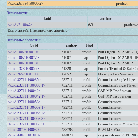
<kuid2:67794:50005:2>
product
Зависимости:
kuid
author
<kuid:-3:10042>
#-3
product-c
Всего связей: 1, неизвестных связей: 0
Зависимые элементы:
kuid
author
kind
<kuid:1007:100070>
#1007
profile
Port Ogden TS12 MP V1g 
<kuid:1007:100077>
#1007
map
Port Ogden TS12 MULTI
<kuid:1007:100078>
#1007
profile
Port Ogden TS12 MP 2
<kuid:1328:100055>
#1328
map
Empire Terminal & Rail Co
<kuid:7652:100111>
#7652
map
Maricopa Live Steamers
<kuid:32711:100035>
#32711
profile
Conundrum Single Player
<kuid2:32711:100035:1>
#32711
profile
Conundrum Single Player
<kuid:32711:100042>
#32711
profile
C&P MP Test Session
<kuid2:32711:100042:1>
#32711
profile
C&P MP Test Session
<kuid:32711:100053>
#32711
profile
Conundrum test
<kuid2:32711:100053:1>
#32711
profile
Conundrum test
<kuid2:32711:100053:2>
#32711
profile
Conundrum test
<kuid2:32711:100053:3>
#32711
profile
Conundrum test
<kuid2:32711:100053:5>
#32711
profile
Conundrum test Multi-Play
<kuid:38793:100030>
#38793
profile
BLM MP V5a
<kuid:44878:101818>
#44878
map
a dg uintah rwy 2019- 20th