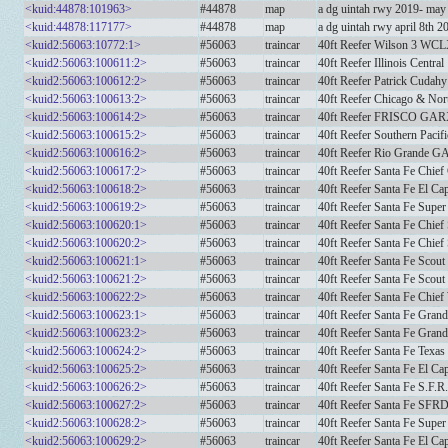
<kuid:44878:101963>
#44878
map
a dg uintah rwy 2019- may 
<kuid:44878:117177>
#44878
map
a dg uintah rwy april 8th 2
<kuid2:56063:10772:1>
#56063
traincar
40ft Reefer Wilson 3 WC
<kuid2:56063:100611:2>
#56063
traincar
40ft Reefer Illinois Centr
<kuid2:56063:100612:2>
#56063
traincar
40ft Reefer Patrick Cuda
<kuid2:56063:100613:2>
#56063
traincar
40ft Reefer Chicago & N
<kuid2:56063:100614:2>
#56063
traincar
40ft Reefer FRISCO GAR
<kuid2:56063:100615:2>
#56063
traincar
40ft Reefer Southern Paci
<kuid2:56063:100616:2>
#56063
traincar
40ft Reefer Rio Grande 
<kuid2:56063:100617:2>
#56063
traincar
40ft Reefer Santa Fe Chief 
<kuid2:56063:100618:2>
#56063
traincar
40ft Reefer Santa Fe El Cap
<kuid2:56063:100619:2>
#56063
traincar
40ft Reefer Santa Fe Super
<kuid2:56063:100620:1>
#56063
traincar
40ft Reefer Santa Fe Chief
<kuid2:56063:100620:2>
#56063
traincar
40ft Reefer Santa Fe Chief
<kuid2:56063:100621:1>
#56063
traincar
40ft Reefer Santa Fe Scout
<kuid2:56063:100621:2>
#56063
traincar
40ft Reefer Santa Fe Scout
<kuid2:56063:100622:2>
#56063
traincar
40ft Reefer Santa Fe Chief
<kuid2:56063:100623:1>
#56063
traincar
40ft Reefer Santa Fe Gran
<kuid2:56063:100623:2>
#56063
traincar
40ft Reefer Santa Fe Gran
<kuid2:56063:100624:2>
#56063
traincar
40ft Reefer Santa Fe Texas
<kuid2:56063:100625:2>
#56063
traincar
40ft Reefer Santa Fe El Ca
<kuid2:56063:100626:2>
#56063
traincar
40ft Reefer Santa Fe S.F.R
<kuid2:56063:100627:2>
#56063
traincar
40ft Reefer Santa Fe SFR
<kuid2:56063:100628:2>
#56063
traincar
40ft Reefer Santa Fe Super
<kuid2:56063:100629:2>
#56063
traincar
40ft Reefer Santa Fe El Cap