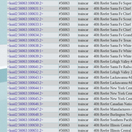
<kuid2:56063:100630:2>
#56063
traincar
40ft Reefer Santa Fe Super
<kuid2:56063:100631:1>
#56063
traincar
40ft Reefer Santa Fe Chief
<kuid2:56063:100631:2>
#56063
traincar
40ft Reefer Santa Fe Chief
<kuid2:56063:100632:2>
#56063
traincar
40ft Reefer Santa Fe Scout
<kuid2:56063:100633:1>
#56063
traincar
40ft Reefer Santa Fe Chief
<kuid2:56063:100633:2>
#56063
traincar
40ft Reefer Santa Fe Chief
<kuid2:56063:100634:2>
#56063
traincar
40ft Reefer Santa Fe Gran
<kuid2:56063:100635:2>
#56063
traincar
40ft Reefer Santa Fe Texas
<kuid2:56063:100638:2>
#56063
traincar
40ft Reefer Santa Fe Whit
<kuid2:56063:100639:1>
#56063
traincar
40ft Reefer Santa Fe White
<kuid2:56063:100639:2>
#56063
traincar
40ft Reefer Santa Fe White
<kuid2:56063:100640:2>
#56063
traincar
40ft Reefer Lehigh Valley 
<kuid2:56063:100641:2>
#56063
traincar
40ft Reefer Santa Fe Rai
<kuid2:56063:100642:2>
#56063
traincar
40ft Reefer Lehigh Valley 
<kuid2:56063:100643:1>
#56063
traincar
40ft Reefer Lackawanna #d
<kuid2:56063:100643:2>
#56063
traincar
40ft Reefer Lackawanna #d
<kuid2:56063:100644:1>
#56063
traincar
40ft Reefer New York Cen
<kuid2:56063:100644:2>
#56063
traincar
40ft Reefer New York Cen
<kuid2:56063:100645:2>
#56063
traincar
40ft Reefer New York Cen
<kuid2:56063:100646:3>
#56063
traincar
40ft Reefer Canadian Natio
<kuid2:56063:100647:2>
#56063
traincar
40ft Reefer Manufacturers 
<kuid2:56063:100648:3>
#56063
traincar
40ft Reefer Burlington N
<kuid2:56063:100649:2>
#56063
traincar
40ft Reefer Southern Pacif
<kuid2:56063:100650:2>
#56063
traincar
40ft Reefer Illinois Central
<kuid2:56063:100651:2>
#56063
traincar
40ft Reefer Illinois Central