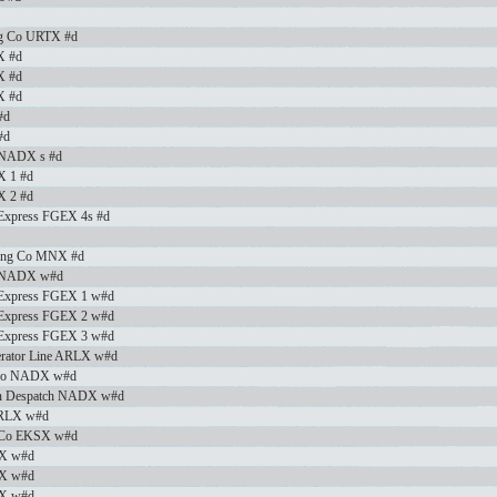
ing Co URTX #d
X #d
X #d
X #d
#d
#d
s NADX s #d
X 1 #d
X 2 #d
s Express FGEX 4s #d
king Co MNX #d
ts NADX w#d
s Express FGEX 1 w#d
s Express FGEX 2 w#d
s Express FGEX 3 w#d
gerator Line ARLX w#d
 Co NADX w#d
can Despatch NADX w#d
 ARLX w#d
s Co EKSX w#d
LX w#d
LX w#d
LX w#d