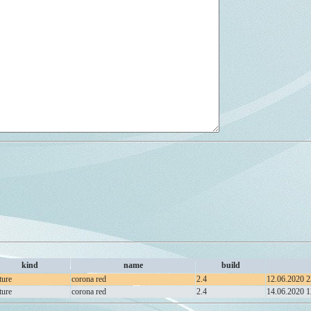
kind
name
build
ture
corona red
2.4
12.06.2020 2
ture
corona red
2.4
14.06.2020 1