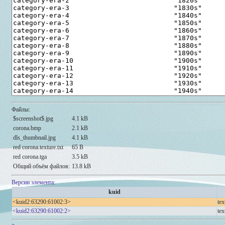
Файлы:
$screenshot$.jpg
4.1 kB
corona.bmp
2.1 kB
dls_thumbnail.jpg
4.1 kB
red corona.texture.txt
65 B
red corona.tga
3.5 kB
Общий объём файлов:
13.8 kB
Версии элемента:
kuid
<kuid2:63290:61002:3>
tex
<kuid2:63290:61002:2>
tex