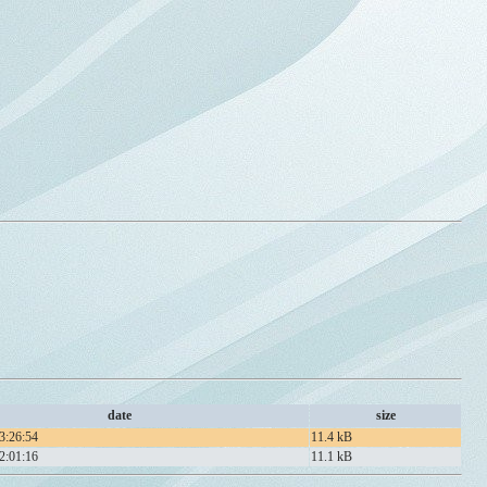
date
size
3:26:54
11.4 kB
2:01:16
11.1 kB