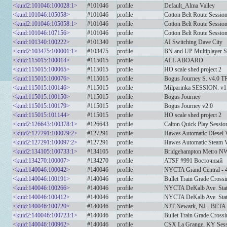
<kuid2:101046:100028:1>
#101046
profile
Default_Alma Valley
<kuid:101046:105058>
#101046
profile
Cotton Belt Route Sessio
<kuid2:101046:105058:1>
#101046
profile
Cotton Belt Route Sessio
<kuid:101046:107156>
#101046
profile
Cotton Belt Route Sessio
<kuid:101340:100222>
#101340
profile
AI Switching Dave City
<kuid2:103475:100001:1>
#103475
profile
BN and UP Multiplayer 
<kuid:115015:100014>
#115015
profile
ALL ABOARD
<kuid:115015:100065>
#115015
profile
HO scale shed project 2
<kuid:115015:100076>
#115015
profile
Bogus Journey S. v4.0 
<kuid:115015:100146>
#115015
profile
Milparinka SESSION. v1.
<kuid:115015:100150>
#115015
profile
Bogus Journey
<kuid:115015:100179>
#115015
profile
Bogus Journey v2.0
<kuid:115015:101144>
#115015
profile
HO scale shed project 2
<kuid2:126643:100378:1>
#126643
profile
Calton Quick Play Session
<kuid2:127291:100079:2>
#127291
profile
Hawes Automatic Diesel 
<kuid2:127291:100097:2>
#127291
profile
Hawes Automatic Steam 
<kuid2:134105:100733:1>
#134105
profile
Bridgehampton Metro NW
<kuid:134270:100007>
#134270
profile
ATSF #991 Восточный
<kuid:140046:100042>
#140046
profile
NYCTA Grand Central - 42n
<kuid:140046:100191>
#140046
profile
Bullet Train Grade Cross
<kuid:140046:100266>
#140046
profile
NYCTA DeKalb Ave. Stat
<kuid:140046:100412>
#140046
profile
NYCTA DeKalb Ave. Stati
<kuid:140046:100720>
#140046
profile
NJT Newark, NJ - BETA
<kuid2:140046:100723:1>
#140046
profile
Bullet Train Grade Cross
<kuid:140046:100962>
#140046
profile
CSX La Grange, KY Ses