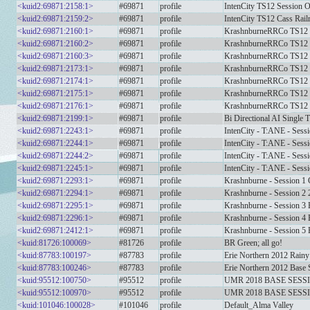
<kuid2:69871:2158:1>
#69871
profile
IntenCity TS12 Session 
<kuid2:69871:2159:2>
#69871
profile
IntenCity TS12 Cass Rail
<kuid2:69871:2160:1>
#69871
profile
KrashnburneRRCo TS12 
<kuid2:69871:2160:2>
#69871
profile
KrashnburneRRCo TS12 
<kuid2:69871:2160:3>
#69871
profile
KrashnburneRRCo TS12 
<kuid2:69871:2173:1>
#69871
profile
KrashnburneRRCo TS12 
<kuid2:69871:2174:1>
#69871
profile
KrashnburneRRCo TS12 
<kuid2:69871:2175:1>
#69871
profile
KrashnburneRRCo TS12 
<kuid2:69871:2176:1>
#69871
profile
KrashnburneRRCo TS12 v
<kuid2:69871:2199:1>
#69871
profile
Bi Directional AI Single 
<kuid2:69871:2243:1>
#69871
profile
IntenCity - T:ANE - Sess
<kuid2:69871:2244:1>
#69871
profile
IntenCity - T:ANE - Sess
<kuid2:69871:2244:2>
#69871
profile
IntenCity - T:ANE - Sess
<kuid2:69871:2245:1>
#69871
profile
IntenCity - T:ANE - Sess
<kuid2:69871:2293:1>
#69871
profile
Krashnburne - Session 1 
<kuid2:69871:2294:1>
#69871
profile
Krashnburne - Session 2 2
<kuid2:69871:2295:1>
#69871
profile
Krashnburne - Session 3 B
<kuid2:69871:2296:1>
#69871
profile
Krashnburne - Session 4 
<kuid2:69871:2412:1>
#69871
profile
Krashnburne - Session 5 
<kuid:81726:100069>
#81726
profile
BR Green; all go!
<kuid:87783:100197>
#87783
profile
Erie Northern 2012 Rainy
<kuid:87783:100246>
#87783
profile
Erie Northern 2012 Base 
<kuid:95512:100750>
#95512
profile
UMR 2018 BASE SESS
<kuid:95512:100970>
#95512
profile
UMR 2018 BASE SESS
<kuid:101046:100028>
#101046
profile
Default_Alma Valley