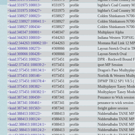
<kuid:331975:100013>
#331975
profile
bigblue's Coal Country 
<kuid:331975:100427>
#331975
profile
bigblue's Coal Country M
<kuid:338927:100023>
#338927
profile
Colden Shinkansen N700-
<kuid2:338927:100041:1>
#338927
profile
Colden Shinkansen N700-
<kuid:338927:100434>
#338927
profile
Colden Shinkansen N700
<kuid:340347:100001>
#340347
profile
Multiplayer Alpha
<kuid:344263:100010>
#344263
profile
Indiana Western TOPSIG
<kuid2:344263:100062:10>
#344263
profile
Montana Rail Link 12 MP
<kuid:369066:100273>
#369066
profile
Layout-Stretch Oval in TR
<kuid:369066:100428>
#369066
profile
Layout-Stretch Oval
<kuid:375451:100023>
#375451
profile
DPR - Rockwell Bound F
<kuid2:375451:100039:2>
#375451
profile
iport MP Session
<kuid2:375451:100134:1>
#375451
profile
Dragon's Pass Muiltypla
<kuid:375451:100146>
#375451
profile
Norfolk & Western Muilty
<kuid2:375451:100378:4>
#375451
profile
DPMP TR12 SP1 V8.5 ( B
<kuid:375451:100382>
#375451
profile
Muiltyplayer 'Easey Mode
<kuid2:375451:100382:1>
#375451
profile
Muiltyplayer 'Easey Mod
<kuid:387341:100459>
#387341
profile
Penzance to Wick session
<kuid:387341:100461>
#387341
profile
penzance to wick session 
<kuid:387341:101563>
#387341
profile
freight galore session
<kuid:388413:100123>
#388413
profile
Niddertalbahn TANE MP Se
<kuid:388413:100124>
#388413
profile
Niddertalbahn TANE MP Se
<kuid2:388413:100124:1>
#388413
profile
Niddertalbahn TANE MP Se
<kuid2:388413:100124:2>
#388413
profile
Niddertalbahn TANE MP Se