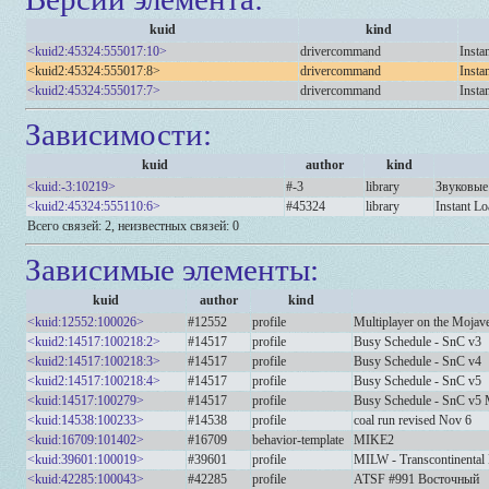
kuid
kind
<kuid2:45324:555017:10>
drivercommand
Inst
<kuid2:45324:555017:8>
drivercommand
Inst
<kuid2:45324:555017:7>
drivercommand
Inst
Зависимости:
kuid
author
kind
<kuid:-3:10219>
#-3
library
Звуковые
<kuid2:45324:555110:6>
#45324
library
Instant Lo
Всего связей: 2, неизвестных связей: 0
Зависимые элементы:
kuid
author
kind
<kuid:12552:100026>
#12552
profile
Multiplayer on the Mojav
<kuid2:14517:100218:2>
#14517
profile
Busy Schedule - SnC v3
<kuid2:14517:100218:3>
#14517
profile
Busy Schedule - SnC v4
<kuid2:14517:100218:4>
#14517
profile
Busy Schedule - SnC v5
<kuid:14517:100279>
#14517
profile
Busy Schedule - SnC v5 M
<kuid:14538:100233>
#14538
profile
coal run revised Nov 6
<kuid:16709:101402>
#16709
behavior-template
MIKE2
<kuid:39601:100019>
#39601
profile
MILW - Transcontinental 
<kuid:42285:100043>
#42285
profile
ATSF #991 Восточный