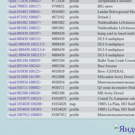
<kuid:772436:100002>
#772436
profile
Застрявший в Валонге
<kuid:799651:100117>
#799651
profile
BIG move
<kuid:810463:100043>
#810463
profile
Landan Belowground Mult
<kuid:873192:100067>
#873192
profile
Default 2
<kuid:881982:100017>
#881982
profile
Niddertalbahn LeSchizooo
<kuid:881982:100022>
#881982
profile
Niddertalbahn LeSchizooo 
<kuid:889439:100197>
#889439
profile
hump yard ns based multi
<kuid:889439:100213>
#889439
profile
DLS 6 mulitplayer
<kuid2:889439:100213:3>
#889439
profile
DLS 6 mulitplayer
<kuid2:889439:100213:4>
#889439
profile
DLS 6 mulitplayer
<kuid2:889439:100213:5>
#889439
profile
DLS 6 mulitplayer
<kuid:895194:100019>
#895194
profile
Bullet Train Grade Cross
<kuid:895194:100243>
#895194
profile
Base Session
<kuid:910939:100125>
#910939
profile
Brew /GENERAL
<kuid:921898:101199>
#921898
profile
Milwaukee Avery Drexel:
<kuid:930934:100035>
#930934
profile
Многопользовательская 
<kuid:936711:100002>
#936711
profile
QJ steam locomotive Mult
<kuid:985308:100020>
#985308
profile
MR Avery-Drexel
<kuid:1010975:100321>
#1010975
profile
Central Tx./Lampasas sub/
<kuid:1054020:100208>
#1054020
map
1980's La Plata, MO Rail
<kuid:1054020:100301>
#1054020
profile
1980's La Plata, MO Rail
<kuid:1067912:100003>
#1067912
profile
Многопользовательская 