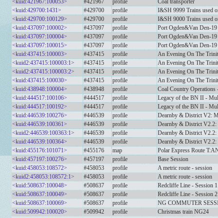
<kuid:421967:100053>
#421967
profile
Coal transporter
<kuid:429700:1431>
#429700
profile
I&SH 9999 Trains used o
<kuid:429700:100129>
#429700
profile
I&SH 9000 Trains used on
<kuid:437097:100002>
#437097
profile
Port Ogden&Van Den-19
<kuid:437097:100004>
#437097
profile
Port Ogden&Van Den-19 
<kuid:437097:100015>
#437097
profile
Port Ogden&Van Den-19 
<kuid:437415:100003>
#437415
profile
An Evening On The Trini
<kuid2:437415:100003:1>
#437415
profile
An Evening On The Trini
<kuid2:437415:100003:2>
#437415
profile
An Evening On The Trin
<kuid:437415:100030>
#437415
profile
An Evening On The Trin
<kuid:438948:100004>
#438948
profile
Coal Country Operations
<kuid:444517:100106>
#444517
profile
Legacy of the BN II - Mul
<kuid:444517:100192>
#444517
profile
Legacy of the BN II - Mul
<kuid:446539:100276>
#446539
profile
Dearnby & District V2: 
<kuid:446539:100361>
#446539
profile
Dearnby & District V2.2: 
<kuid2:446539:100363:1>
#446539
profile
Dearnby & District V2.2: S
<kuid:446539:100364>
#446539
profile
Dearnby & District V2.2: 
<kuid:455176:101071>
#455176
map
Polar Express Route T:
<kuid:457197:100276>
#457197
profile
Base Session
<kuid:458053:108572>
#458053
profile
A metric route - session
<kuid2:458053:108572:1>
#458053
profile
A metric route - session
<kuid:508637:100048>
#508637
profile
Redcliffe Line - Session
<kuid:508637:100049>
#508637
profile
Redcliffe Line - Session 2
<kuid:508637:100069>
#508637
profile
NG COMMUTER SESS
<kuid:509942:100020>
#509942
profile
Christmas train NG24