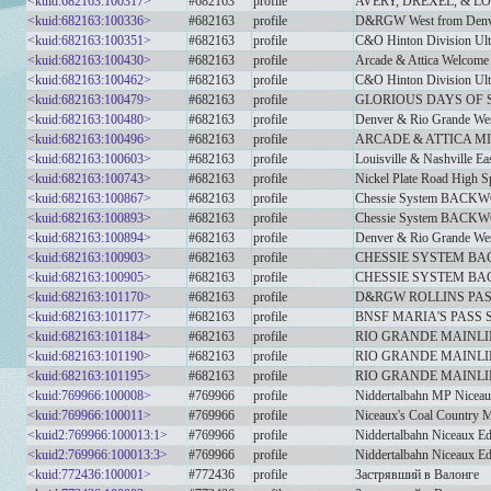
<kuid:682163:100317>
#682163
profile
AVERY, DREXEL, & LO
<kuid:682163:100336>
#682163
profile
D&RGW West from Denver
<kuid:682163:100351>
#682163
profile
C&O Hinton Division Ult
<kuid:682163:100430>
#682163
profile
Arcade & Attica Welcome
<kuid:682163:100462>
#682163
profile
C&O Hinton Division Ulti
<kuid:682163:100479>
#682163
profile
GLORIOUS DAYS OF
<kuid:682163:100480>
#682163
profile
Denver & Rio Grande Wes
<kuid:682163:100496>
#682163
profile
ARCADE & ATTICA M
<kuid:682163:100603>
#682163
profile
Louisville & Nashville E
<kuid:682163:100743>
#682163
profile
Nickel Plate Road High S
<kuid:682163:100867>
#682163
profile
Chessie System BACKWOO
<kuid:682163:100893>
#682163
profile
Chessie System BACKWO
<kuid:682163:100894>
#682163
profile
Denver & Rio Grande Wes
<kuid:682163:100903>
#682163
profile
CHESSIE SYSTEM BAC
<kuid:682163:100905>
#682163
profile
CHESSIE SYSTEM BACK
<kuid:682163:101170>
#682163
profile
D&RGW ROLLINS PAS
<kuid:682163:101177>
#682163
profile
BNSF MARIA'S PASS 
<kuid:682163:101184>
#682163
profile
RIO GRANDE MAINLI
<kuid:682163:101190>
#682163
profile
RIO GRANDE MAINLIN
<kuid:682163:101195>
#682163
profile
RIO GRANDE MAINLI
<kuid:769966:100008>
#769966
profile
Niddertalbahn MP Niceau
<kuid:769966:100011>
#769966
profile
Niceaux's Coal Country 
<kuid2:769966:100013:1>
#769966
profile
Niddertalbahn Niceaux Ed
<kuid2:769966:100013:3>
#769966
profile
Niddertalbahn Niceaux Ed
<kuid:772436:100001>
#772436
profile
Застрявший в Валонге