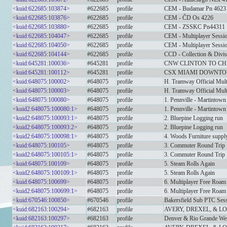
<kuid:622685:103874>
#622685
profile
CEM - Budamar Pn 4623
<kuid:622685:103876>
#622685
profile
CEM - ČD Os 4226
<kuid:622685:103880>
#622685
profile
CEM - ZSSKC Pn44311
<kuid:622685:104047>
#622685
profile
CEM - Multiplayer Sessi
<kuid:622685:104050>
#622685
profile
CEM - Multiplayer Sessio
<kuid:622685:104144>
#622685
profile
CCD - Collection & Divis
<kuid:645281:100036>
#645281
profile
CNW CLINTON TO C
<kuid:645281:100112>
#645281
profile
CSX MIAMI DOWNTO
<kuid:648075:100002>
#648075
profile
H. Tramway Official Mul
<kuid:648075:100003>
#648075
profile
H. Tramway Official Mul
<kuid:648075:100080>
#648075
profile
1. Pennville - Martintown
<kuid2:648075:100080:1>
#648075
profile
1. Pennville - Martintown
<kuid2:648075:100093:1>
#648075
profile
2. Bluepine Logging run
<kuid2:648075:100093:2>
#648075
profile
2. Bluepine Logging run
<kuid2:648075:100098:1>
#648075
profile
4. Woods Furniture suppl
<kuid:648075:100105>
#648075
profile
3. Commuter Round Trip
<kuid2:648075:100105:1>
#648075
profile
3. Commuter Round Trip
<kuid:648075:100109>
#648075
profile
5. Steam Rolls Again
<kuid2:648075:100109:1>
#648075
profile
5. Steam Rolls Again
<kuid:648075:100699>
#648075
profile
6. Multiplayer Free Roam
<kuid2:648075:100699:1>
#648075
profile
6. Multiplayer Free Roam
<kuid:670546:100850>
#670546
profile
Bakersfield Sub PTC Ses
<kuid:682163:100294>
#682163
profile
AVERY, DREXEL, & L
<kuid:682163:100297>
#682163
profile
Denver & Rio Grande Wes