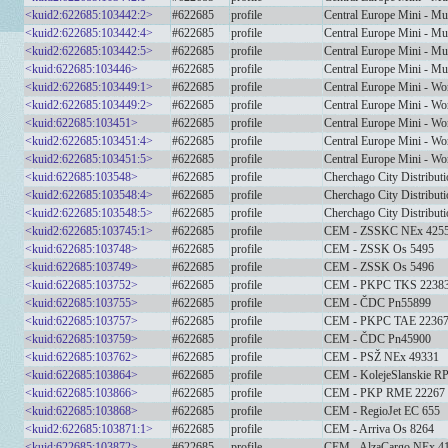
<kuid2:622685:103442:2>
#622685
profile
Central Europe Mini - Mul
<kuid2:622685:103442:4>
#622685
profile
Central Europe Mini - Mul
<kuid2:622685:103442:5>
#622685
profile
Central Europe Mini - Mul
<kuid:622685:103446>
#622685
profile
Central Europe Mini - Mul
<kuid2:622685:103449:1>
#622685
profile
Central Europe Mini - Wo
<kuid2:622685:103449:2>
#622685
profile
Central Europe Mini - Wo
<kuid:622685:103451>
#622685
profile
Central Europe Mini - Wo
<kuid2:622685:103451:4>
#622685
profile
Central Europe Mini - Wo
<kuid2:622685:103451:5>
#622685
profile
Central Europe Mini - Wo
<kuid:622685:103548>
#622685
profile
Cherchago City Distribut
<kuid2:622685:103548:4>
#622685
profile
Cherchago City Distribut
<kuid2:622685:103548:5>
#622685
profile
Cherchago City Distributi
<kuid2:622685:103745:1>
#622685
profile
CEM - ZSSKC NEx 425
<kuid:622685:103748>
#622685
profile
CEM - ZSSK Os 5495
<kuid:622685:103749>
#622685
profile
CEM - ZSSK Os 5496
<kuid:622685:103752>
#622685
profile
CEM - PKPC TKS 2238
<kuid:622685:103755>
#622685
profile
CEM - ČDC Pn55899
<kuid:622685:103757>
#622685
profile
CEM - PKPC TAE 2236
<kuid:622685:103759>
#622685
profile
CEM - ČDC Pn45900
<kuid:622685:103762>
#622685
profile
CEM - PSŽ NEx 49331
<kuid:622685:103864>
#622685
profile
CEM - KolejeSlanskie R
<kuid:622685:103866>
#622685
profile
CEM - PKP RME 22267
<kuid:622685:103868>
#622685
profile
CEM - RegioJet EC 655
<kuid2:622685:103871:1>
#622685
profile
CEM - Arriva Os 8264
<kuid:622685:103872>
#622685
profile
CEM - AlzaCargo NEx 4