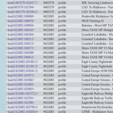
<kuid2:605579:102437:7>
#605579
profile
MR: Servicing Lindenwo
<kuid:605579:102594>
#605579
profile
LSD: To Mallstown - Part
<kuid2:605579:102594:2>
#605579
profile
LSD: To Mallstown - Part
<kuid:622685:100068>
#622685
profile
Healesville Multiplayer S
<kuid:622685:100078>
#622685
profile
MGR Working AI
<kuid:622685:100094>
#622685
profile
Balezino - Mosti MP TA
<kuid:622685:100102>
#622685
profile
Metro TANE MP Multipla
<kuid:622685:100184>
#622685
profile
Grundorf Lokalbahn - Mul
<kuid:622685:100212>
#622685
profile
Grundorf Lokalbahn - Bau
<kuid:622685:100213>
#622685
profile
Grundorf Lokalbahn - Gru
<kuid:622685:100372>
#622685
profile
Metro TANE MP V3 Multi
<kuid:622685:100398>
#622685
profile
Metro TANE MP V4 Multi
<kuid:622685:100412>
#622685
profile
Metro TANE MP V4 Mul
<kuid2:622685:101381:2>
#622685
profile
Eagle County Nightshade 
<kuid2:622685:101381:3>
#622685
profile
Eagle County Nightshade 
<kuid2:622685:101641:3>
#622685
profile
Central Europe v0.96 Offi
<kuid:622685:101972>
#622685
profile
Central Europe Session -
<kuid:622685:101982>
#622685
profile
Central Europe Session -
<kuid:622685:101983>
#622685
profile
Central Europe Session -
<kuid:622685:102003>
#622685
profile
Central Europe Session -
<kuid2:622685:102572:2>
#622685
profile
Eagleville Railway Multip
<kuid:622685:102591>
#622685
profile
Eagleville Railway Traffi
<kuid:622685:102596>
#622685
profile
Eagleville Railway Genera
<kuid2:622685:102799:2>
#622685
profile
Bratislavská Rýchlodráha
<kuid2:622685:102828:4>
#622685
profile
GPRR - Multiplayer Sess