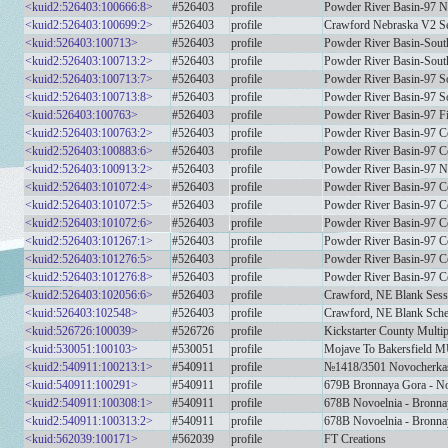
<kuid2:526403:100666:8>
#526403
profile
Powder River Basin-97 N
<kuid2:526403:100699:2>
#526403
profile
Crawford Nebraska V2 S
<kuid:526403:100713>
#526403
profile
Powder River Basin-Sout
<kuid2:526403:100713:2>
#526403
profile
Powder River Basin-Sout
<kuid2:526403:100713:7>
#526403
profile
Powder River Basin-97 S
<kuid2:526403:100713:8>
#526403
profile
Powder River Basin-97 S
<kuid:526403:100763>
#526403
profile
Powder River Basin-97 Fi
<kuid2:526403:100763:2>
#526403
profile
Powder River Basin-97 C
<kuid2:526403:100883:6>
#526403
profile
Powder River Basin-97 C
<kuid2:526403:100913:2>
#526403
profile
Powder River Basin-97 N
<kuid2:526403:101072:4>
#526403
profile
Powder River Basin-97 C
<kuid2:526403:101072:5>
#526403
profile
Powder River Basin-97 C
<kuid2:526403:101072:6>
#526403
profile
Powder River Basin-97 C
<kuid2:526403:101267:1>
#526403
profile
Powder River Basin-97 C
<kuid2:526403:101276:5>
#526403
profile
Powder River Basin-97 C
<kuid2:526403:101276:8>
#526403
profile
Powder River Basin-97 C
<kuid2:526403:102056:6>
#526403
profile
Crawford, NE Blank Sess
<kuid:526403:102548>
#526403
profile
Crawford, NE Blank Sche
<kuid:526726:100039>
#526726
profile
Kickstarter County Multi
<kuid:530051:100103>
#530051
profile
Mojave To Bakersfield
<kuid2:540911:100213:1>
#540911
profile
№1418/3501 Novocherkas
<kuid:540911:100291>
#540911
profile
679B Bronnaya Gora - No
<kuid2:540911:100308:1>
#540911
profile
678B Novoelnia - Bronna
<kuid2:540911:100313:2>
#540911
profile
678B Novoelnia - Bronna
<kuid:562039:100171>
#562039
profile
FT Creations