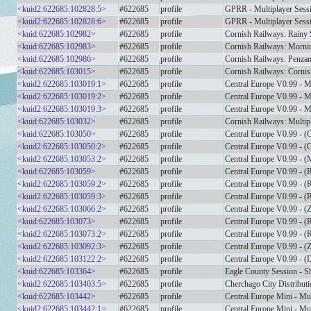
<kuid2:622685:102828:5>
#622685
profile
GPRR - Multiplayer Sess
<kuid2:622685:102828:6>
#622685
profile
GPRR - Multiplayer Sess
<kuid:622685:102982>
#622685
profile
Cornish Railways: Rainy
<kuid:622685:102983>
#622685
profile
Cornish Railways: Morni
<kuid:622685:102986>
#622685
profile
Cornish Railways: Penza
<kuid:622685:103015>
#622685
profile
Cornish Railways: Cornis
<kuid2:622685:103019:1>
#622685
profile
Central Europe V0.99 - M
<kuid2:622685:103019:2>
#622685
profile
Central Europe V0.99 - M
<kuid2:622685:103019:3>
#622685
profile
Central Europe V0.99 - M
<kuid:622685:103032>
#622685
profile
Cornish Railways: Multip
<kuid:622685:103050>
#622685
profile
Central Europe V0.99 - 
<kuid2:622685:103050:2>
#622685
profile
Central Europe V0.99 - 
<kuid2:622685:103053:2>
#622685
profile
Central Europe V0.99 -
<kuid:622685:103059>
#622685
profile
Central Europe V0.99 - (
<kuid2:622685:103059:2>
#622685
profile
Central Europe V0.99 - (
<kuid2:622685:103059:3>
#622685
profile
Central Europe V0.99 - (
<kuid2:622685:103066:2>
#622685
profile
Central Europe V0.99 - 
<kuid:622685:103073>
#622685
profile
Central Europe V0.99 - (
<kuid2:622685:103073:2>
#622685
profile
Central Europe V0.99 - (
<kuid2:622685:103092:3>
#622685
profile
Central Europe V0.99 - 
<kuid2:622685:103122:2>
#622685
profile
Central Europe V0.99 - 
<kuid:622685:103364>
#622685
profile
Eagle County Session - S
<kuid2:622685:103403:5>
#622685
profile
Cherchago City Distributi
<kuid:622685:103442>
#622685
profile
Central Europe Mini - Mul
<kuid2:622685:103442:1>
#622685
profile
Central Europe Mini - Mul