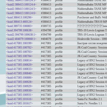
<kuid2:388413:100124:3>
#388413
profile
Niddertalbahn TANE MP Se
<kuid2:388413:100124:4>
#388413
profile
Niddertalbahn TANE MP Se
<kuid2:388413:100124:5>
#388413
profile
Niddertalbahn TANE MP Se
<kuid2:388413:100124:6>
#388413
profile
Niddertalbahn TANE MP Se
<kuid:388413:100296>
#388413
profile
Porchester and Bull's Well
<kuid:388413:460124>
#388413
profile
Niddertalbahn TRS19 MP 
<kuid:389735:100083>
#389735
profile
tane nearl
<kuid:394799:100638>
#394799
profile
TRS-19 Lewis-Logman Tr
<kuid2:394799:100638:1>
#394799
profile
TRS-19 Lewis-Logman Tr
<kuid2:404079:100068:1>
#404079
profile
Healesville Session - 1890
<kuid:417081:100199>
#417081
profile
Быстрая сессия вождени
<kuid:417385:100782>
#417385
profile
JR-Coal Country: Sessio
<kuid:417385:100783>
#417385
profile
JR-Coal Country: Session
<kuid:417385:100784>
#417385
profile
JR-Coal Country: Session
<kuid:417385:100814>
#417385
profile
Legacy of BN2 Session 1
<kuid:417385:100829>
#417385
profile
Legacy of BN2 Session 2:
<kuid:417385:100833>
#417385
profile
Legacy of BN2 Session 3:
<kuid:417385:100840>
#417385
profile
Legacy of BN2 Session 4:
<kuid:417385:100886>
#417385
profile
JR Coal Country: Coal M
<kuid:417385:100928>
#417385
profile
Legacy of BN2 Session 4: 
<kuid:417385:100929>
#417385
profile
Legacy of BN2 Session 3: 
<kuid:417385:100930>
#417385
profile
Legacy of BN2 Session 2: 
<kuid:417385:100931>
#417385
profile
Legacy of BN2 Session 1:
<kuid:417385:101616>
#417385
profile
Santa Fa: Needles 2.1
<kuid:417385:101617>
#417385
profile
Santa Fe: Needles 1.1