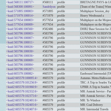
<kuid:568111:100717>
#568111
profile
BRETAGNE PAYS de LOIR
<kuid:568300:100091>
Sandrilyon
profile
[Team of the Trainz] Winte
<kuid:571895:100003>
#571895
profile
Multiplayer Session_dey
<kuid:571979:100014>
#571979
profile
Heavy Westbound a
<kuid:577654:100003>
#577654
profile
Multiplayer on the Mojav
<kuid:577654:100009>
#577654
profile
Multiplayer on the Mojav
<kuid:582486:100560>
#582486
profile
DHR2 Base Session for 2
<kuid:583796:100003>
#583796
profile
GUNNISON SUBDIVIS
<kuid:583796:100007>
#583796
profile
GUNNISON SUBDIVISI
<kuid:583796:100011>
#583796
profile
GUNNISON SUBDIVIS
<kuid:583796:100026>
#583796
profile
GUNNISON SUBDIVIS
<kuid:583796:100030>
#583796
profile
GUNNISON SUBDIVISI
<kuid:583796:100036>
#583796
profile
GUNNISON SUBDIVISION
<kuid:583796:100069>
#583796
profile
GUNNISON SUBDIVIS
<kuid:583796:100084>
#583796
profile
GUNNISON SUBDIVISION
<kuid:583796:100207>
#583796
profile
GUNNISON SUBDIVIS
<kuid:605579:100082>
#605579
profile
Eastbound Intermodal (
<kuid2:605579:100095:4>
#605579
profile
Autumn- Metra Halloween
<kuid2:605579:101256:9>
#605579
profile
TRC: A Trip to Searles Y
<kuid2:605579:101960:9>
#605579
profile
UPRR: A Trip to Searles 
<kuid2:605579:102332:6>
#605579
profile
MR: Amtrak Service - Par
<kuid2:605579:102375:6>
#605579
profile
MR: Amtrak Service - Par
<kuid2:605579:102401:6>
#605579
profile
MR: To Windsor
<kuid2:605579:102405:6>
#605579
profile
MR: Coal Delivery
<kuid2:605579:102407:6>
#605579
profile
MR: Intermodal Travels