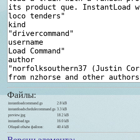
Файлы:
instantloadcommand.gs
2.8 kB
instantloadschedulecommand.gs
3.3 kB
preview.jpg
18.2 kB
instantload.tga
16.0 kB
Общий объём файлов:
40.4 kB
Версии элемента: