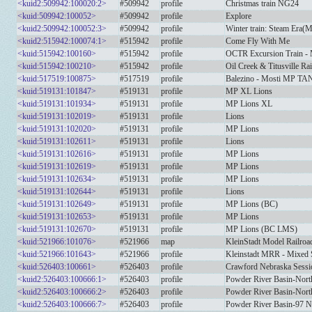
<kuid2:509942:100020:2>
#509942
profile
Christmas train NG24
<kuid:509942:100052>
#509942
profile
Explore
<kuid2:509942:100052:3>
#509942
profile
Winter train: Steam Era(M
<kuid2:515942:100074:1>
#515942
profile
Come Fly With Me
<kuid:515942:100160>
#515942
profile
OCTR Excursion Train - 
<kuid:515942:100210>
#515942
profile
Oil Creek & Titusville Ra
<kuid:517519:100875>
#517519
profile
Balezino - Mosti MP TA
<kuid:519131:101847>
#519131
profile
MP XL Lions
<kuid:519131:101934>
#519131
profile
MP Lions XL
<kuid:519131:102019>
#519131
profile
Lions
<kuid:519131:102020>
#519131
profile
MP Lions
<kuid:519131:102611>
#519131
profile
Lions
<kuid:519131:102616>
#519131
profile
MP Lions
<kuid:519131:102619>
#519131
profile
MP Lions
<kuid:519131:102634>
#519131
profile
MP Lions
<kuid:519131:102644>
#519131
profile
Lions
<kuid:519131:102649>
#519131
profile
MP Lions (BC)
<kuid:519131:102653>
#519131
profile
MP Lions
<kuid:519131:102670>
#519131
profile
MP Lions (BC LMS)
<kuid:521966:101076>
#521966
map
KleinStadt Model Railroa
<kuid:521966:101643>
#521966
profile
Kleinstadt MRR - Mixed 
<kuid:526403:100661>
#526403
profile
Crawford Nebraska Sessi
<kuid2:526403:100666:1>
#526403
profile
Powder River Basin-Nort
<kuid2:526403:100666:2>
#526403
profile
Powder River Basin-Nort
<kuid2:526403:100666:7>
#526403
profile
Powder River Basin-97 N