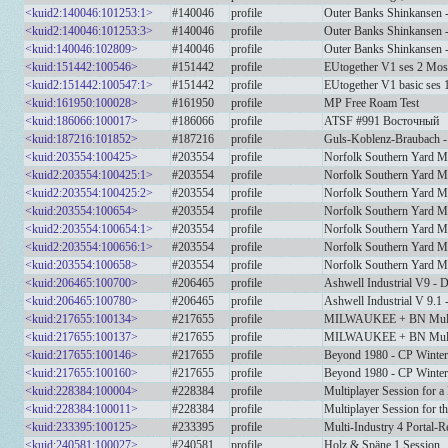
<kuid2:140046:101253:1>
#140046
profile
Outer Banks Shinkansen - 
<kuid2:140046:101253:3>
#140046
profile
Outer Banks Shinkansen - 
<kuid:140046:102809>
#140046
profile
Outer Banks Shinkansen - 
<kuid:151442:100546>
#151442
profile
EUtogether V1 ses 2 Mo
<kuid2:151442:100547:1>
#151442
profile
EUtogether V1 basic ses 
<kuid:161950:100028>
#161950
profile
MP Free Roam Test
<kuid:186066:100017>
#186066
profile
ATSF #991 Восточный
<kuid:187216:101852>
#187216
profile
Guls-Koblenz-Braubach - 
<kuid:203554:100425>
#203554
profile
Norfolk Southern Yard Mo
<kuid2:203554:100425:1>
#203554
profile
Norfolk Southern Yard Mo
<kuid2:203554:100425:2>
#203554
profile
Norfolk Southern Yard Mo
<kuid:203554:100654>
#203554
profile
Norfolk Southern Yard M
<kuid2:203554:100654:1>
#203554
profile
Norfolk Southern Yard Mo
<kuid2:203554:100656:1>
#203554
profile
Norfolk Southern Yard Mo
<kuid:203554:100658>
#203554
profile
Norfolk Southern Yard Mo
<kuid:206465:100700>
#206465
profile
Ashwell Industrial V9 - D
<kuid:206465:100780>
#206465
profile
Ashwell Industrial V 9.1 
<kuid:217655:100134>
#217655
profile
MILWAUKEE + BN Multip
<kuid:217655:100137>
#217655
profile
MILWAUKEE + BN Multip
<kuid:217655:100146>
#217655
profile
Beyond 1980 - CP Winter
<kuid:217655:100160>
#217655
profile
Beyond 1980 - CP Winter
<kuid:228384:100004>
#228384
profile
Multiplayer Session for a
<kuid:228384:100011>
#228384
profile
Multiplayer Session for th
<kuid:233395:100125>
#233395
profile
Multi-Industry 4 Portal-
<kuid:240581:100027>
#240581
profile
Holz & Späne 1 Session