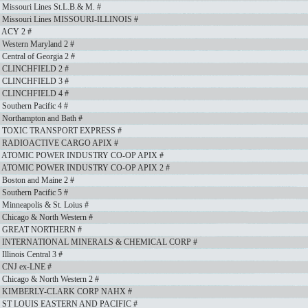
issouri Lines St.L.B.& M. #
 Missouri Lines MISSOURI-ILLINOIS #
 ACY 2 #
Western Maryland 2 #
entral of Georgia 2 #
r CLINCHFIELD 2 #
r CLINCHFIELD 3 #
r CLINCHFIELD 4 #
outhern Pacific 4 #
Northampton and Bath #
er TOXIC TRANSPORT EXPRESS #
er RADIOACTIVE CARGO APIX #
er ATOMIC POWER INDUSTRY CO-OP APIX #
er ATOMIC POWER INDUSTRY CO-OP APIX 2 #
Boston and Maine 2 #
outhern Pacific 5 #
inneapolis & St. Loius #
Chicago & North Western #
er GREAT NORTHERN #
er INTERNATIONAL MINERALS & CHEMICAL CORP #
linois Central 3 #
 CNJ ex-LNE #
Chicago & North Western 2 #
er KIMBERLY-CLARK CORP NAHX #
r ST LOUIS EASTERN AND PACIFIC #