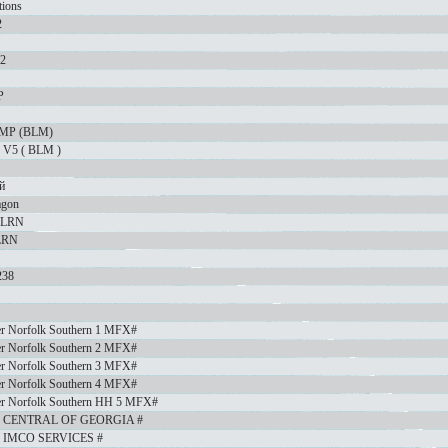
ions
2
 2
P
b1MP (BLM)
V5 ( BLM )
й
agon
 LRN
LRN
238
 Norfolk Southern 1 MFX#
 Norfolk Southern 2 MFX#
 Norfolk Southern 3 MFX#
 Norfolk Southern 4 MFX#
r Norfolk Southern HH 5 MFX#
er CENTRAL OF GEORGIA #
r IMCO SERVICES #