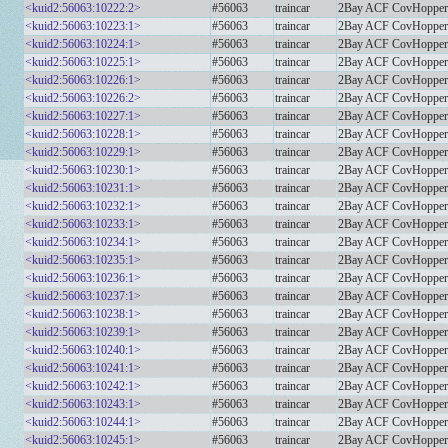
<kuid2:56063:10222:2>
#56063
traincar
2Bay ACF CovHoppe
<kuid2:56063:10223:1>
#56063
traincar
2Bay ACF CovHopper
<kuid2:56063:10224:1>
#56063
traincar
2Bay ACF CovHopp
<kuid2:56063:10225:1>
#56063
traincar
2Bay ACF CovHopper Il
<kuid2:56063:10226:1>
#56063
traincar
2Bay ACF CovHopper
<kuid2:56063:10226:2>
#56063
traincar
2Bay ACF CovHopper
<kuid2:56063:10227:1>
#56063
traincar
2Bay ACF CovHopp
<kuid2:56063:10228:1>
#56063
traincar
2Bay ACF CovHopp
<kuid2:56063:10229:1>
#56063
traincar
2Bay ACF CovHoppe
<kuid2:56063:10230:1>
#56063
traincar
2Bay ACF CovHopper
<kuid2:56063:10231:1>
#56063
traincar
2Bay ACF CovHopper 
<kuid2:56063:10232:1>
#56063
traincar
2Bay ACF CovHopper
<kuid2:56063:10233:1>
#56063
traincar
2Bay ACF CovHopper 
<kuid2:56063:10234:1>
#56063
traincar
2Bay ACF CovHopp
<kuid2:56063:10235:1>
#56063
traincar
2Bay ACF CovHopp
<kuid2:56063:10236:1>
#56063
traincar
2Bay ACF CovHopp
<kuid2:56063:10237:1>
#56063
traincar
2Bay ACF CovHopp
<kuid2:56063:10238:1>
#56063
traincar
2Bay ACF CovHopp
<kuid2:56063:10239:1>
#56063
traincar
2Bay ACF CovHopp
<kuid2:56063:10240:1>
#56063
traincar
2Bay ACF CovHopp
<kuid2:56063:10241:1>
#56063
traincar
2Bay ACF CovHopper 
<kuid2:56063:10242:1>
#56063
traincar
2Bay ACF CovHoppe
<kuid2:56063:10243:1>
#56063
traincar
2Bay ACF CovHopp
<kuid2:56063:10244:1>
#56063
traincar
2Bay ACF CovHoppe
<kuid2:56063:10245:1>
#56063
traincar
2Bay ACF CovHoppe