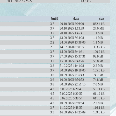
30.11.2022 23:25:27
13.3 kB
build
date
size
3.7
20.10.2025 2:06:29
862.4 kB
3.7
20.10.2025 1:13:39
27.0 MB
3.7
20.10.2025 1:45:41
1.1 MB
3.7
13.09.2025 7:34:08
1.4 MB
2.2
24.06.2020 13:38:06
1.1 MB
2
14.07.2020 8:50:35
393.7 kB
3.7
15.09.2025 5:41:31
100.2 kB
3.7
27.09.2025 15:37:31
92.9 kB
3.7
15.08.2025 8:43:26
55.8 kB
3.8
5.10.2025 11:41:28
2.2 MB
3.7
30.09.2025 19:18:05
155.5 kB
3.6
10.09.2025 7:35:43
74.7 kB
3.6
10.09.2025 6:50:52
74.8 kB
3.8
30.09.2025 22:51:15
7.0 MB
4.5
5.09.2025 6:20:49
591.1 kB
4.5
5.09.2025 6:20:57
611.2 kB
4.5
5.09.2025 5:38:54
611.6 kB
4.5
10.09.2025 0:59:54
2.7 MB
3.7
1.10.2025 0:48:57
116.1 kB
3.3
16.09.2025 14:25:09
159.0 kB