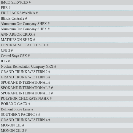
r IMCO SERVICES #
 PRR #
er ERIE LACKAWANNA #
linois Central 2 #
 Aluminum Ore Company SHPX #
 Aluminum Ore Company SHPX #
er ANN ARBOR CRDX #
er MATHIESON SHPX #
r CENTRAL SILICA CO CSCX #
 CNJ 3 #
Central Soya CSX #
 ICG #
Nuclear Remediation Company NRX #
er GRAND TRUNK WESTERN 2 #
er GRAND TRUNK WESTERN 3 #
er SPOKANE INTERNATIONAL #
er SPOKANE INTERNATIONAL 2 #
er SPOKANE INTERNATIONAL 3 #
er POLYBOR-CHLORATE NAHX #
er BORAXO GACX #
Belmont Shore Lines #
r SOUTHERN PACIFIC 3 #
er GRAND TRUNK WESTERN 4 #
r MONON CIL #
r MONON CIL 2 #