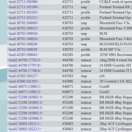
<kuid:32711:100380>
#32711
profile
CC&LE week of operat
<kuid:32711:105199>
#32711
map
Portland Terminal RR 
<kuid:32711:105203>
#32711
profile
Portland Terminal Ops
<kuid:32711:105211>
#32711
profile
Portland Terminal Ops
<kuid:38793:100009>
#38793
map
Bloomfield Pass V3a
<kuid:38793:100012>
#38793
profile
Bloomfield Pass V3M
<kuid:38793:100018>
#38793
map
BLM
<kuid:38793:100024>
#38793
profile
Bloomfield Pass V4
<kuid:38793:100028>
#38793
map
BLOOMFIELD PASS 
<kuid:38793:100030>
#38793
profile
BLM MP V5a
<kuid:42285:100043>
#42285
profile
ATSF #991 Восточны
<kuid2:44700:17703:3>
#44700
traincar
24ng DHR 4 wheel W
<kuid2:44700:17707:8>
#44700
traincar
24 DHR Gondola 10T
<kuid2:44700:17708:4>
#44700
traincar
24 DHR Gondola 5T 
<kuid:45583:100227>
#45583
map
a1b
<kuid:45906:101295>
#45906
traincar
50' Gondola CSX 482
<kuid2:46075:15900:2>
#46075
traincar
Gon00
<kuid2:46075:15902:3>
#46075
traincar
Gon02
<kuid2:55290:183002:3>
#55290
traincar
RR H62R 4Bay Hopper
<kuid2:55290:183003:3>
#55290
traincar
RR H62R 4Bay Hopper
<kuid2:55290:183004:3>
#55290
traincar
RR H62R 4Bay Hopper
<kuid2:55290:183005:3>
#55290
traincar
RR H62R 4Bay Hopper
<kuid2:55290:183006:3>
#55290
traincar
RR H62R 4Bay Hoppe
<kuid2:56063:10221:1>
#56063
traincar
2Bay ACF CovHopp
<kuid2:56063:10222:1>
#56063
traincar
2Bay ACF CovHoppe