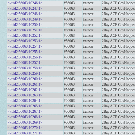
<kuid2:56063:10246:1>
#56063
traincar
2Bay ACF CovHopper M
<kuid2:56063:10247:1>
#56063
traincar
2Bay ACF CovHopper
<kuid2:56063:10248:1>
#56063
traincar
2Bay ACF CovHopper
<kuid2:56063:10249:1>
#56063
traincar
2Bay ACF CovHopper 
<kuid2:56063:10250:1>
#56063
traincar
2Bay ACF CovHopper C
<kuid2:56063:10251:1>
#56063
traincar
2Bay ACF CovHoppe
<kuid2:56063:10252:1>
#56063
traincar
2Bay ACF CovHoppe
<kuid2:56063:10253:1>
#56063
traincar
2Bay ACF CovHoppe
<kuid2:56063:10254:1>
#56063
traincar
2Bay ACF CovHopper S
<kuid2:56063:10255:1>
#56063
traincar
2Bay ACF CovHopper 
<kuid2:56063:10256:1>
#56063
traincar
2Bay ACF CovHopp
<kuid2:56063:10257:1>
#56063
traincar
2Bay ACF CovHopp
<kuid2:56063:10258:1>
#56063
traincar
2Bay ACF CovHopp
<kuid2:56063:10259:1>
#56063
traincar
2Bay ACF CovHopp
<kuid2:56063:10260:1>
#56063
traincar
2Bay ACF CovHopper 
<kuid2:56063:10261:1>
#56063
traincar
2Bay ACF CovHopper S
<kuid2:56063:10262:1>
#56063
traincar
2Bay ACF CovHopper M
<kuid2:56063:10263:1>
#56063
traincar
2Bay ACF CovHopper 
<kuid2:56063:10264:1>
#56063
traincar
2Bay ACF CovHopp
<kuid2:56063:10265:1>
#56063
traincar
2Bay ACF CovHopp
<kuid2:56063:10267:1>
#56063
traincar
2Bay ACF CovHopper Il
<kuid2:56063:10268:1>
#56063
traincar
2Bay ACF CovHopper
<kuid2:56063:10269:1>
#56063
traincar
2Bay ACF CovHopper 
<kuid2:56063:10270:1>
#56063
traincar
2Bay ACF CovHopp
<kuid2:56063:10271:1>
#56063
traincar
2Bay ACF CovHoppe