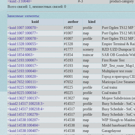
<kuid:-3:10040>
#-3
product-category
Всего связей: 1, неизвестных связей: 0
Зависимые элементы:
kuid
author
kind
<kuid:1007:100070>
#1007
profile
Port Ogden TS12 MP 
<kuid:1007:100077>
#1007
map
Port Ogden TS12 M
<kuid:1007:100078>
#1007
profile
Port Ogden TS12 MP 
<kuid:1328:100055>
#1328
map
Empire Terminal & Rai
<kuid:1777:100039>
#1777
scenery
RZD UZD Dumpcar 
<kuid:1854:6063>
#1854
traincar
SAR OB Gondola With
<kuid:5193:100007>
#5193
map
First Route Test
<kuid:5193:100017>
#5193
map
MP_Test_route_Map1
<kuid:5193:100040>
#5193
map
Multiplayer test route
<kuid:6001:100020>
#6001
map
Город и пригород С
<kuid:7652:100111>
#7652
map
Maricopa Live Steamer
<kuid:9225:100006>
#9225
profile
Coal trainz
<kuid:9225:100034>
#9225
profile
Coal trainz II
<kuid:13027:100137>
#13027
map
Mojave Subdivision (e
<kuid2:14517:100218:3>
#14517
profile
Busy Schedule - SnC 
<kuid2:14517:100218:4>
#14517
profile
Busy Schedule - SnC 
<kuid:14517:100279>
#14517
profile
Busy Schedule - SnC v
<kuid:14538:100207>
#14538
map
WIP Slough to Maidenh
<kuid:14538:100404>
#14538
map
Model baseboard Room 1
<kuid:14538:100407>
#14538
map
Garagelayout