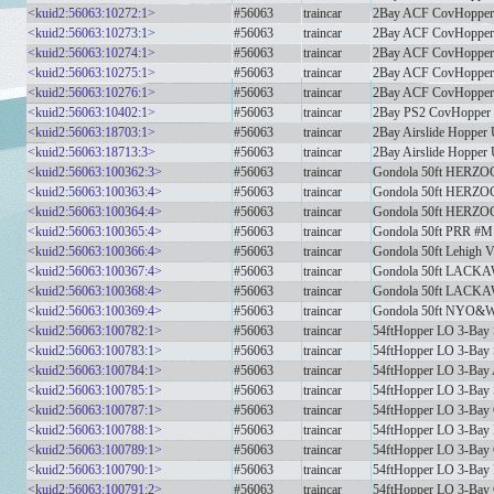
<kuid2:56063:10272:1>
#56063
traincar
2Bay ACF CovHopper 
<kuid2:56063:10273:1>
#56063
traincar
2Bay ACF CovHopper
<kuid2:56063:10274:1>
#56063
traincar
2Bay ACF CovHopper
<kuid2:56063:10275:1>
#56063
traincar
2Bay ACF CovHoppe
<kuid2:56063:10276:1>
#56063
traincar
2Bay ACF CovHopper O
<kuid2:56063:10402:1>
#56063
traincar
2Bay PS2 CovHopper D
<kuid2:56063:18703:1>
#56063
traincar
2Bay Airslide Hoppe
<kuid2:56063:18713:3>
#56063
traincar
2Bay Airslide Hoppe
<kuid2:56063:100362:3>
#56063
traincar
Gondola 50ft HERZ
<kuid2:56063:100363:4>
#56063
traincar
Gondola 50ft HERZ
<kuid2:56063:100364:4>
#56063
traincar
Gondola 50ft HERZ
<kuid2:56063:100365:4>
#56063
traincar
Gondola 50ft PRR #M
<kuid2:56063:100366:4>
#56063
traincar
Gondola 50ft Lehigh 
<kuid2:56063:100367:4>
#56063
traincar
Gondola 50ft LAC
<kuid2:56063:100368:4>
#56063
traincar
Gondola 50ft LAC
<kuid2:56063:100369:4>
#56063
traincar
Gondola 50ft NYO&
<kuid2:56063:100782:1>
#56063
traincar
54ftHopper LO 3-Bay 
<kuid2:56063:100783:1>
#56063
traincar
54ftHopper LO 3-Ba
<kuid2:56063:100784:1>
#56063
traincar
54ftHopper LO 3-Bay
<kuid2:56063:100785:1>
#56063
traincar
54ftHopper LO 3-Bay
<kuid2:56063:100787:1>
#56063
traincar
54ftHopper LO 3-Bay
<kuid2:56063:100788:1>
#56063
traincar
54ftHopper LO 3-Bay
<kuid2:56063:100789:1>
#56063
traincar
54ftHopper LO 3-Ba
<kuid2:56063:100790:1>
#56063
traincar
54ftHopper LO 3-Bay
<kuid2:56063:100791:2>
#56063
traincar
54ftHopper LO 3-Bay 