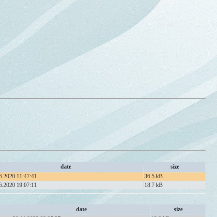
date
size
6.2020 11:47:41
36.5 kB
6.2020 19:07:11
18.7 kB
date
size