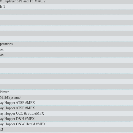
Multiplayer SP1 and TS MAC 2
ds 1
perations
yer
yer
Player
 CMTMSystem3
 Bay Hopper ATSF #MFX
 Bay Hopper ATSF #MFX
Bay Hopper CCC & St L #MFX
 Bay Hopper D&H #MFX
 Bay Hopper O&W Herald #MFX
m3