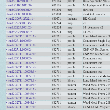
<kuid:21165:100001>
#21165
profile
Busy day on the NEC-
<kuid:21165:101159>
#21165
profile
Multiplayer with Frien
<kuid:23800:100012>
#23800
map
christian
<kuid:23800:100080>
#23800
map
district of colombia
<kuid2:30671:27221:1>
#30671
Industry
BI2 Gravel
<kuid:32224:100145>
#32224
map
2rt
<kuid:32224:100162>
#32224
map
14 - Autosave v2
<kuid:32224:100637>
#32224
map
14 - v2.1
<kuid2:32711:100026:1>
#32711
profile
Long Island Western O
<kuid:32711:100035>
#32711
profile
Conundrum Single Pla
<kuid2:32711:100035:1>
#32711
profile
Conundrum Single Pla
<kuid:32711:100042>
#32711
profile
C&P MP Test Session
<kuid2:32711:100042:1>
#32711
profile
C&P MP Test Session
<kuid:32711:100053>
#32711
profile
Conundrum test
<kuid2:32711:100053:1>
#32711
profile
Conundrum test
<kuid2:32711:100053:2>
#32711
profile
Conundrum test
<kuid2:32711:100053:3>
#32711
profile
Conundrum test
<kuid2:32711:100053:5>
#32711
profile
Conundrum test Multi-
<kuid2:32711:100078:3>
#32711
library
Long Island Western
<kuid2:32711:100344:1>
#32711
traincar
Wood Metal Frame 2
<kuid2:32711:100345:1>
#32711
traincar
Wood Metal Frame 2
<kuid2:32711:100346:1>
#32711
traincar
Wood Metal Frame 2 
<kuid2:32711:100347:1>
#32711
traincar
Wood Metal Frame 2
<kuid2:32711:100348:1>
#32711
traincar
Wood Metal Frame 2
<kuid2:32711:100378:1>
#32711
library
CC&LE CMTMSyste