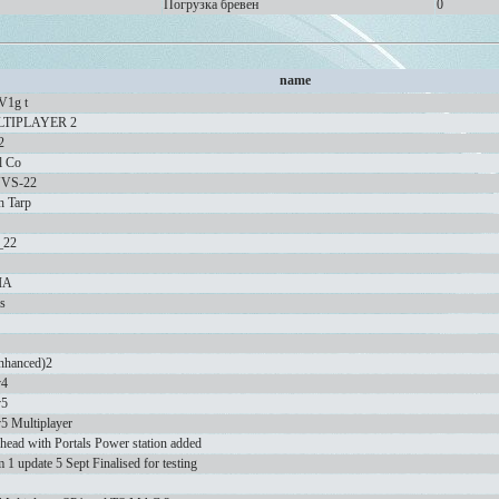
Погрузка бревен
0
name
V1g t
ULTIPLAYER 2
2
l Co
UVS-22
 Tarp
_22
ША
s
nhanced)2
v4
v5
5 Multiplayer
ead with Portals Power station added
 update 5 Sept Finalised for testing