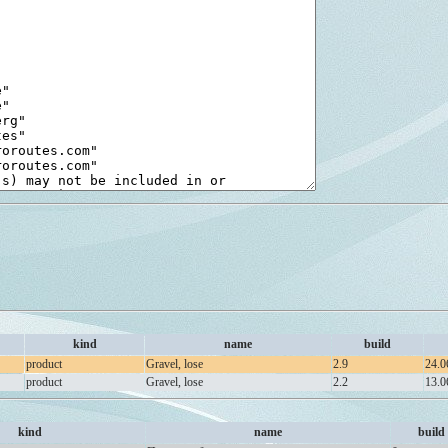
kind
name
build
product
Gravel, lose
2.9
24.0
product
Gravel, lose
2.2
13.0
kind
name
build