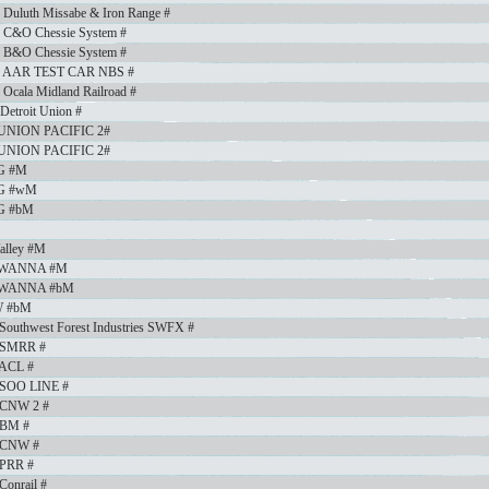
Duluth Missabe & Iron Range #
 C&O Chessie System #
 B&O Chessie System #
r AAR TEST CAR NBS #
cala Midland Railroad #
etroit Union #
r UNION PACIFIC 2#
r UNION PACIFIC 2#
OG #M
OG #wM
OG #bM
Valley #M
KAWANNA #M
KAWANNA #bM
W #bM
Southwest Forest Industries SWFX #
y SMRR #
 ACL #
 SOO LINE #
 CNW 2 #
 BM #
y CNW #
 PRR #
Conrail #