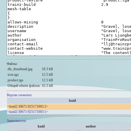
Файлы:
dls_thumbnail.jpg
18.3 kB
icon.tga
12.5 kB
product.tga
12.5 kB
Общий объём файлов:
43.3 kB
Версии элемента:
kuid
<kuid2:30671:925171003:2>
<kuid2:30671:925171003:1>
Зависимости:
kuid
author