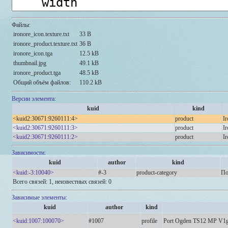
Файлы:
ironore_icon.texture.txt
33 B
ironore_product.texture.txt
36 B
ironore_icon.tga
12.5 kB
thumbnail.jpg
49.1 kB
ironore_product.tga
48.5 kB
Общий объём файлов:
110.2 kB
Версии элемента:
kuid
kind
<kuid2:30671:9260111:4>
product
Ir
<kuid2:30671:9260111:3>
product
Ir
<kuid2:30671:9260111:2>
product
Ir
Зависимости:
kuid
author
kind
<kuid:-3:10040>
#-3
product-category
По
Всего связей: 1, неизвестных связей: 0
Зависимые элементы:
kuid
author
kind
<kuid:1007:100070>
#1007
profile
Port Ogden TS12 MP V1g