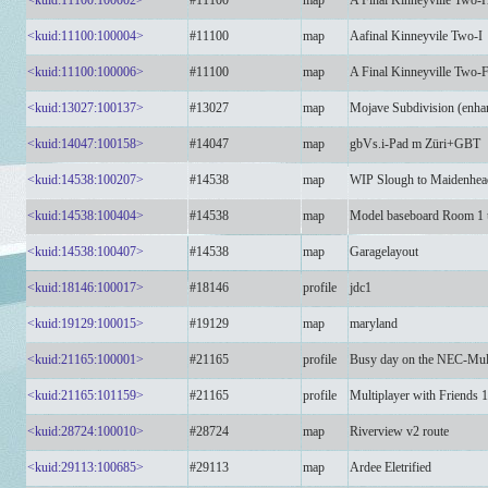
<kuid:11100:100002>
#11100
map
A Final Kinneyville Two-
<kuid:11100:100004>
#11100
map
Aafinal Kinneyvile Two-I
<kuid:11100:100006>
#11100
map
A Final Kinneyville Two-
<kuid:13027:100137>
#13027
map
Mojave Subdivision (enha
<kuid:14047:100158>
#14047
map
gbVs.i-Pad m Züri+GBT
<kuid:14538:100207>
#14538
map
WIP Slough to Maidenhead
<kuid:14538:100404>
#14538
map
Model baseboard Room 1 up
<kuid:14538:100407>
#14538
map
Garagelayout
<kuid:18146:100017>
#18146
profile
jdc1
<kuid:19129:100015>
#19129
map
maryland
<kuid:21165:100001>
#21165
profile
Busy day on the NEC-Mul
<kuid:21165:101159>
#21165
profile
Multiplayer with Friends 1
<kuid:28724:100010>
#28724
map
Riverview v2 route
<kuid:29113:100685>
#29113
map
Ardee Eletrified