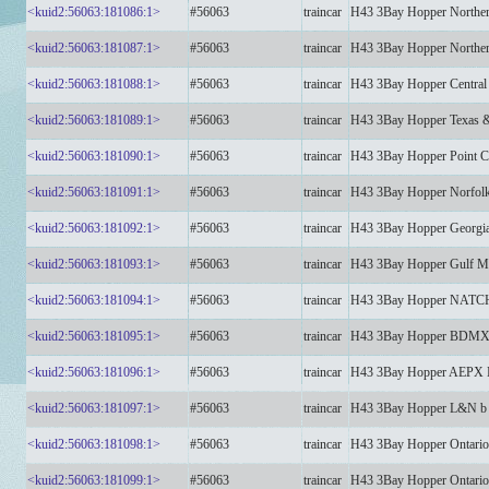
<kuid2:56063:181086:1>
#56063
traincar
H43 3Bay Hopper Northe
<kuid2:56063:181087:1>
#56063
traincar
H43 3Bay Hopper Norther
<kuid2:56063:181088:1>
#56063
traincar
H43 3Bay Hopper Central
<kuid2:56063:181089:1>
#56063
traincar
H43 3Bay Hopper Texas 
<kuid2:56063:181090:1>
#56063
traincar
H43 3Bay Hopper Point 
<kuid2:56063:181091:1>
#56063
traincar
H43 3Bay Hopper Norfol
<kuid2:56063:181092:1>
#56063
traincar
H43 3Bay Hopper Georg
<kuid2:56063:181093:1>
#56063
traincar
H43 3Bay Hopper Gulf M
<kuid2:56063:181094:1>
#56063
traincar
H43 3Bay Hopper NAT
<kuid2:56063:181095:1>
#56063
traincar
H43 3Bay Hopper BDM
<kuid2:56063:181096:1>
#56063
traincar
H43 3Bay Hopper AEPX
<kuid2:56063:181097:1>
#56063
traincar
H43 3Bay Hopper L&N 
<kuid2:56063:181098:1>
#56063
traincar
H43 3Bay Hopper Ontari
<kuid2:56063:181099:1>
#56063
traincar
H43 3Bay Hopper Ontari