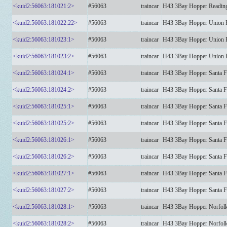
<kuid2:56063:181021:2>
#56063
traincar
H43 3Bay Hopper Readi
<kuid2:56063:181022:22>
#56063
traincar
H43 3Bay Hopper Union 
<kuid2:56063:181023:1>
#56063
traincar
H43 3Bay Hopper Union 
<kuid2:56063:181023:2>
#56063
traincar
H43 3Bay Hopper Union 
<kuid2:56063:181024:1>
#56063
traincar
H43 3Bay Hopper Santa
<kuid2:56063:181024:2>
#56063
traincar
H43 3Bay Hopper Santa
<kuid2:56063:181025:1>
#56063
traincar
H43 3Bay Hopper Santa 
<kuid2:56063:181025:2>
#56063
traincar
H43 3Bay Hopper Santa 
<kuid2:56063:181026:1>
#56063
traincar
H43 3Bay Hopper Santa 
<kuid2:56063:181026:2>
#56063
traincar
H43 3Bay Hopper Santa 
<kuid2:56063:181027:1>
#56063
traincar
H43 3Bay Hopper Santa 
<kuid2:56063:181027:2>
#56063
traincar
H43 3Bay Hopper Santa 
<kuid2:56063:181028:1>
#56063
traincar
H43 3Bay Hopper Norfol
<kuid2:56063:181028:2>
#56063
traincar
H43 3Bay Hopper Norfol