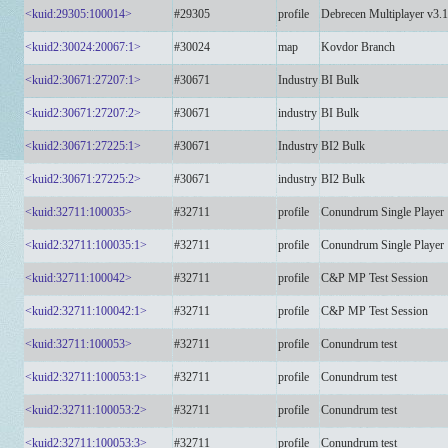
<kuid:29305:100014>
#29305
profile
Debrecen Multiplayer v3.1
<kuid2:30024:20067:1>
#30024
map
Kovdor Branch
<kuid2:30671:27207:1>
#30671
Industry
BI Bulk
<kuid2:30671:27207:2>
#30671
industry
BI Bulk
<kuid2:30671:27225:1>
#30671
Industry
BI2 Bulk
<kuid2:30671:27225:2>
#30671
industry
BI2 Bulk
<kuid:32711:100035>
#32711
profile
Conundrum Single Player
<kuid2:32711:100035:1>
#32711
profile
Conundrum Single Player
<kuid:32711:100042>
#32711
profile
C&P MP Test Session
<kuid2:32711:100042:1>
#32711
profile
C&P MP Test Session
<kuid:32711:100053>
#32711
profile
Conundrum test
<kuid2:32711:100053:1>
#32711
profile
Conundrum test
<kuid2:32711:100053:2>
#32711
profile
Conundrum test
<kuid2:32711:100053:3>
#32711
profile
Conundrum test