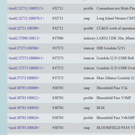
<kuid2:32711:100053:5>
#32711
profile
Conundrum test Multi-Pla
<kuid2:32711:100076:1>
#32711
map
Long Island Western CM
<kuid:32711:100380>
#32711
profile
CC&LE week of operation
<kuid2:37096:1003:1>
#37096
industry
LARS2 CDK 10m_Minera
<kuid:37573:100566>
#37573
traincar
DIR Gondola 52 Ft
<kuid2:37573:100684:1>
#37573
traincar
Gondola 52 Ft UMR Bull
<kuid2:37573:100691:1>
#37573
traincar
Gondola 52 Ft UMR Oval
<kuid:37573:100693>
#37573
traincar
Mars Alliance Gondola 52
<kuid:38793:100009>
#38793
map
Bloomfield Pass V3a
<kuid:38793:100012>
#38793
profile
Bloomfield Pass V3MP
<kuid:38793:100018>
#38793
map
BLM
<kuid:38793:100024>
#38793
profile
Bloomfield Pass V4b1M
<kuid:38793:100028>
#38793
map
BLOOMFIELD PASS V5 