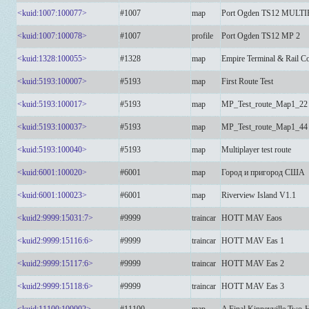
<kuid:1007:100077>
#1007
map
Port Ogden TS12 MULT
<kuid:1007:100078>
#1007
profile
Port Ogden TS12 MP 2
<kuid:1328:100055>
#1328
map
Empire Terminal & Rail C
<kuid:5193:100007>
#5193
map
First Route Test
<kuid:5193:100017>
#5193
map
MP_Test_route_Map1_22
<kuid:5193:100037>
#5193
map
MP_Test_route_Map1_44
<kuid:5193:100040>
#5193
map
Multiplayer test route
<kuid:6001:100020>
#6001
map
Город и пригород США
<kuid:6001:100023>
#6001
map
Riverview Island V1.1
<kuid2:9999:15031:7>
#9999
traincar
HOTT MAV Eaos
<kuid2:9999:15116:6>
#9999
traincar
HOTT MAV Eas 1
<kuid2:9999:15117:6>
#9999
traincar
HOTT MAV Eas 2
<kuid2:9999:15118:6>
#9999
traincar
HOTT MAV Eas 3