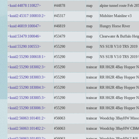
<kuid:44878:110827>
#44878
map
alpine tunnel route Feb 2
<kuid2:45317:100810:2>
#45317
map
Midshire Mainline v3
<kuid:46819:100047>
#46819
map
Hungry Horse River
<kuid:53479:100046>
#53479
map
Clearwater & Buffalo Heig
<kuid:55290:100553>
#55290
map
NS SUB V3.0 TRS 2019
<kuid2:55290:100618:1>
#55290
map
NS SUB V3.0 TRS 2019 
<kuid2:55290:183002:3>
#55290
traincar
RR H62R 4Bay Hopper No
<kuid2:55290:183003:3>
#55290
traincar
RR H62R 4Bay Hopper No
<kuid2:55290:183004:3>
#55290
traincar
RR H62R 4Bay Hopper No
<kuid2:55290:183005:3>
#55290
traincar
RR H62R 4Bay Hopper No
<kuid2:55290:183006:3>
#55290
traincar
RR H62R 4Bay Hopper N
<kuid2:56063:101401:2>
#56063
traincar
Woodchip 3BayHW Missour
<kuid2:56063:101402:2>
#56063
traincar
Woodchip 3BayHW CB&
<kuid2:56063:101403:2>
#56063
traincar
Woodchip 3BayHW L&N D