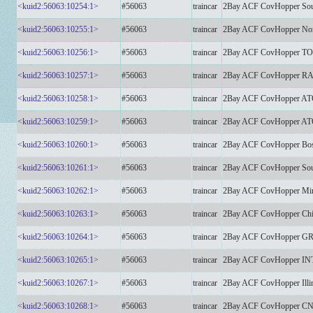
<kuid2:56063:10254:1>
#56063
traincar
2Bay ACF CovHopper South
<kuid2:56063:10255:1>
#56063
traincar
2Bay ACF CovHopper Nor
<kuid2:56063:10256:1>
#56063
traincar
2Bay ACF CovHopper 
<kuid2:56063:10257:1>
#56063
traincar
2Bay ACF CovHopper 
<kuid2:56063:10258:1>
#56063
traincar
2Bay ACF CovHopper 
<kuid2:56063:10259:1>
#56063
traincar
2Bay ACF CovHopper 
<kuid2:56063:10260:1>
#56063
traincar
2Bay ACF CovHopper Bost
<kuid2:56063:10261:1>
#56063
traincar
2Bay ACF CovHopper South
<kuid2:56063:10262:1>
#56063
traincar
2Bay ACF CovHopper Minn
<kuid2:56063:10263:1>
#56063
traincar
2Bay ACF CovHopper Chic
<kuid2:56063:10264:1>
#56063
traincar
2Bay ACF CovHopper 
<kuid2:56063:10265:1>
#56063
traincar
2Bay ACF CovHopper 
<kuid2:56063:10267:1>
#56063
traincar
2Bay ACF CovHopper Illino
<kuid2:56063:10268:1>
#56063
traincar
2Bay ACF CovHopper CN