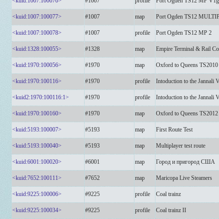
<kuid:1007:100070>
#1007
profile
Port Ogden TS12 MP V1g
<kuid:1007:100077>
#1007
map
Port Ogden TS12 MULT
<kuid:1007:100078>
#1007
profile
Port Ogden TS12 MP 2
<kuid:1328:100055>
#1328
map
Empire Terminal & Rail Co
<kuid:1970:100056>
#1970
map
Oxford to Queens TS2010
<kuid:1970:100116>
#1970
profile
Intoduction to the Jannali 
<kuid2:1970:100116:1>
#1970
profile
Intoduction to the Jannali 
<kuid:1970:100160>
#1970
map
Oxford to Queens TS2012
<kuid:5193:100007>
#5193
map
First Route Test
<kuid:5193:100040>
#5193
map
Multiplayer test route
<kuid:6001:100020>
#6001
map
Город и пригород США
<kuid:7652:100111>
#7652
map
Maricopa Live Steamers
<kuid:9225:100006>
#9225
profile
Coal trainz
<kuid:9225:100034>
#9225
profile
Coal trainz II