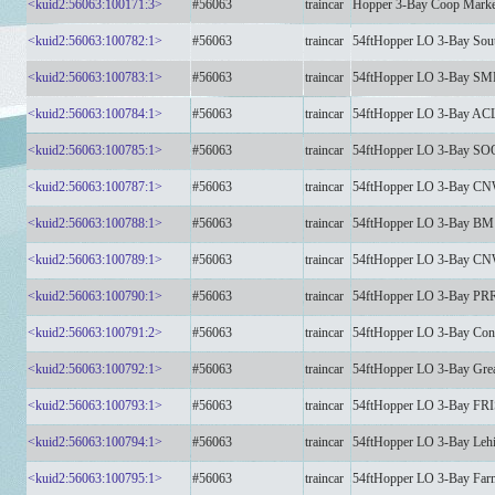
<kuid2:56063:100171:3>
#56063
traincar
Hopper 3-Bay Coop Mark
<kuid2:56063:100782:1>
#56063
traincar
54ftHopper LO 3-Bay Sout
<kuid2:56063:100783:1>
#56063
traincar
54ftHopper LO 3-Bay SM
<kuid2:56063:100784:1>
#56063
traincar
54ftHopper LO 3-Bay AC
<kuid2:56063:100785:1>
#56063
traincar
54ftHopper LO 3-Bay SO
<kuid2:56063:100787:1>
#56063
traincar
54ftHopper LO 3-Bay CN
<kuid2:56063:100788:1>
#56063
traincar
54ftHopper LO 3-Bay BM
<kuid2:56063:100789:1>
#56063
traincar
54ftHopper LO 3-Bay CN
<kuid2:56063:100790:1>
#56063
traincar
54ftHopper LO 3-Bay PR
<kuid2:56063:100791:2>
#56063
traincar
54ftHopper LO 3-Bay Conr
<kuid2:56063:100792:1>
#56063
traincar
54ftHopper LO 3-Bay Grea
<kuid2:56063:100793:1>
#56063
traincar
54ftHopper LO 3-Bay FR
<kuid2:56063:100794:1>
#56063
traincar
54ftHopper LO 3-Bay Lehi
<kuid2:56063:100795:1>
#56063
traincar
54ftHopper LO 3-Bay Far