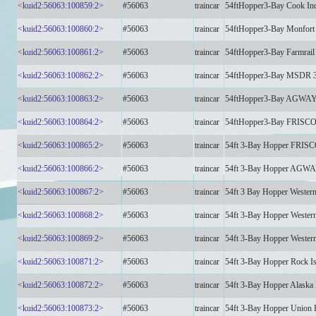
<kuid2:56063:100859:2>
#56063
traincar
54ftHopper3-Bay Cook In
<kuid2:56063:100860:2>
#56063
traincar
54ftHopper3-Bay Monfor
<kuid2:56063:100861:2>
#56063
traincar
54ftHopper3-Bay Farmra
<kuid2:56063:100862:2>
#56063
traincar
54ftHopper3-Bay MSDR 
<kuid2:56063:100863:2>
#56063
traincar
54ftHopper3-Bay AGWA
<kuid2:56063:100864:2>
#56063
traincar
54ftHopper3-Bay FRISC
<kuid2:56063:100865:2>
#56063
traincar
54ft 3-Bay Hopper FRI
<kuid2:56063:100866:2>
#56063
traincar
54ft 3-Bay Hopper AGW
<kuid2:56063:100867:2>
#56063
traincar
54ft 3 Bay Hopper Wester
<kuid2:56063:100868:2>
#56063
traincar
54ft 3-Bay Hopper Wester
<kuid2:56063:100869:2>
#56063
traincar
54ft 3-Bay Hopper Wester
<kuid2:56063:100871:2>
#56063
traincar
54ft 3-Bay Hopper Rock 
<kuid2:56063:100872:2>
#56063
traincar
54ft 3-Bay Hopper Alask
<kuid2:56063:100873:2>
#56063
traincar
54ft 3-Bay Hopper Union 