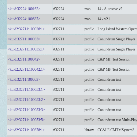
<kuid:32224:100162>
#32224
map
14 - Autosave v2
<kuid:32224:100637>
#32224
map
14 - v2.1
<kuid2:32711:100026:1>
#32711
profile
Long Island Western Opera
<kuid:32711:100035>
#32711
profile
Conundrum Single Player
<kuid2:32711:100035:1>
#32711
profile
Conundrum Single Player
<kuid:32711:100042>
#32711
profile
C&P MP Test Session
<kuid2:32711:100042:1>
#32711
profile
C&P MP Test Session
<kuid:32711:100053>
#32711
profile
Conundrum test
<kuid2:32711:100053:1>
#32711
profile
Conundrum test
<kuid2:32711:100053:2>
#32711
profile
Conundrum test
<kuid2:32711:100053:3>
#32711
profile
Conundrum test
<kuid2:32711:100053:5>
#32711
profile
Conundrum test Multi-Play
<kuid2:32711:100378:1>
#32711
library
CC&LE CMTMSystem3