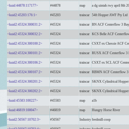
<kuid:44878:117177>
#44878
map
a dg uintah rwy april 8th 
<kuid2:45203:176:1>
#45203
traincar
54ft Hopper AWF Pty Ltd
<kuid2:45324:300031:2>
#45324
traincar
BN ACF Centerflow 3 Bay 
<kuid2:45324:300032:2>
#45324
traincar
KCS Belle ACF Centerflow
<kuid2:45324:300100:2>
#45324
traincar
CSXT ex Chessie ACF Cent
<kuid2:45324:300101:2>
#45324
traincar
RUSX ACF Centerflow 3 B
<kuid2:45324:300106:2>
#45324
traincar
CSXT ex SCL ACF Centerf
<kuid2:45324:300107:2>
#45324
traincar
RBMN ACF Centerflow 3
<kuid2:45324:300201:2>
#45324
traincar
SKNX Cylindrical Hopper
<kuid2:45324:300202:2>
#45324
traincar
SKNX Cylindrical Hopper
<kuid:45583:100227>
#45583
map
a1b
<kuid:46819:100047>
#46819
map
Hungry Horse River
<kuid2:50567:10702:3>
#50567
Industry
feedmill-coop