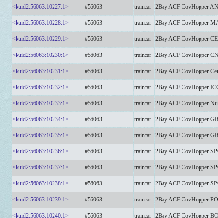
<kuid2:56063:10227:1>
#56063
traincar
2Bay ACF CovHopper 
<kuid2:56063:10228:1>
#56063
traincar
2Bay ACF CovHopper 
<kuid2:56063:10229:1>
#56063
traincar
2Bay ACF CovHopper C
<kuid2:56063:10230:1>
#56063
traincar
2Bay ACF CovHopper CN
<kuid2:56063:10231:1>
#56063
traincar
2Bay ACF CovHopper Cen
<kuid2:56063:10232:1>
#56063
traincar
2Bay ACF CovHopper IC
<kuid2:56063:10233:1>
#56063
traincar
2Bay ACF CovHopper Nuc
<kuid2:56063:10234:1>
#56063
traincar
2Bay ACF CovHopper 
<kuid2:56063:10235:1>
#56063
traincar
2Bay ACF CovHopper 
<kuid2:56063:10236:1>
#56063
traincar
2Bay ACF CovHopper 
<kuid2:56063:10237:1>
#56063
traincar
2Bay ACF CovHopper 
<kuid2:56063:10238:1>
#56063
traincar
2Bay ACF CovHopper 
<kuid2:56063:10239:1>
#56063
traincar
2Bay ACF CovHopper 
<kuid2:56063:10240:1>
#56063
traincar
2Bay ACF CovHopper 