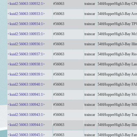
<kuid2:56063:100932:1>
#56063
traincar
54ftHopperHigh3-Bay CP
<kuid2:56063:100933:1>
#56063
traincar
54ftHopperHigh3-Bay Ac
<kuid2:56063:100934:1>
#56063
traincar
54ftHopperHigh3-Bay TP
<kuid2:56063:100935:1>
#56063
traincar
54ftHopperHigh3-Bay M
<kuid2:56063:100936:1>
#56063
traincar
54ftHopperHigh3-Bay Illin
<kuid2:56063:100937:1>
#56063
traincar
54ftHopperHigh3-Bay Rio
<kuid2:56063:100938:1>
#56063
traincar
54ftHopperHigh3-Bay La
<kuid2:56063:100939:1>
#56063
traincar
54ftHopperHigh3-Bay Ash
<kuid2:56063:100940:1>
#56063
traincar
54ftHopperHigh3-Bay F
<kuid2:56063:100941:1>
#56063
traincar
54ftHopperHigh3-Bay S
<kuid2:56063:100942:1>
#56063
traincar
54ftHopperHigh3-Bay MI
<kuid2:56063:100943:1>
#56063
traincar
54ftHopperHigh3-Bay Tra
<kuid2:56063:100944:1>
#56063
traincar
54ftHopperHigh3-Bay Illi
<kuid2:56063:100945:1>
#56063
traincar
54ftHopperHigh3-Bay Fa