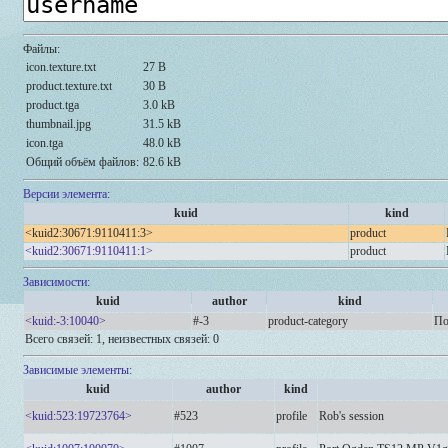
Файлы:
icon.texture.txt
27 B
product.texture.txt
30 B
product.tga
3.0 kB
thumbnail.jpg
31.5 kB
icon.tga
48.0 kB
Общий объём файлов:
82.6 kB
Версии элемента:
kuid
kind
<kuid2:30671:9110411:3>
product
<kuid2:30671:9110411:1>
product
Зависимости:
kuid
author
kind
<kuid:-3:10040>
#-3
product-category
По
Всего связей: 1, неизвестных связей: 0
Зависимые элементы:
kuid
author
kind
<kuid:523:19723764>
#523
profile
Rob's session