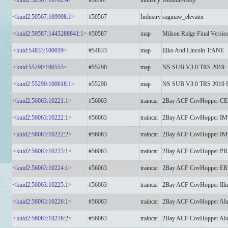
<kuid2:50567:10702:4>
#50567
industry
feedmill-coop
<kuid2:50567:109908:1>
#50567
Industry
saginaw_elevator
<kuid2:50587:1445288841:1>
#50587
map
Milson Ridge Final Versio
<kuid:54833:100019>
#54833
map
Elko And Lincoln T:ANE
<kuid:55290:100553>
#55290
map
NS SUB V3.0 TRS 2019
<kuid2:55290:100618:1>
#55290
map
NS SUB V3.0 TRS 2019 U
<kuid2:56063:10221:1>
#56063
traincar
2Bay ACF CovHopper 
<kuid2:56063:10222:1>
#56063
traincar
2Bay ACF CovHopper I
<kuid2:56063:10222:2>
#56063
traincar
2Bay ACF CovHopper I
<kuid2:56063:10223:1>
#56063
traincar
2Bay ACF CovHopper PR
<kuid2:56063:10224:1>
#56063
traincar
2Bay ACF CovHopper 
<kuid2:56063:10225:1>
#56063
traincar
2Bay ACF CovHopper Illino
<kuid2:56063:10226:1>
#56063
traincar
2Bay ACF CovHopper Al
<kuid2:56063:10226:2>
#56063
traincar
2Bay ACF CovHopper Al