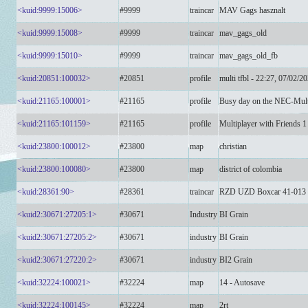
<kuid:9999:15006>
#9999
traincar
MAV Gags hasznalt
<kuid:9999:15008>
#9999
traincar
mav_gags_old
<kuid:9999:15010>
#9999
traincar
mav_gags_old_fb
<kuid:20851:100032>
#20851
profile
multi tfbl - 22:27, 07/02/2
<kuid:21165:100001>
#21165
profile
Busy day on the NEC-Mul
<kuid:21165:101159>
#21165
profile
Multiplayer with Friends 1
<kuid:23800:100012>
#23800
map
christian
<kuid:23800:100080>
#23800
map
district of colombia
<kuid:28361:90>
#28361
traincar
RZD UZD Boxcar 41-013
<kuid2:30671:27205:1>
#30671
Industry
BI Grain
<kuid2:30671:27205:2>
#30671
industry
BI Grain
<kuid2:30671:27220:2>
#30671
industry
BI2 Grain
<kuid:32224:100021>
#32224
map
14 - Autosave
<kuid:32224:100145>
#32224
map
2rt