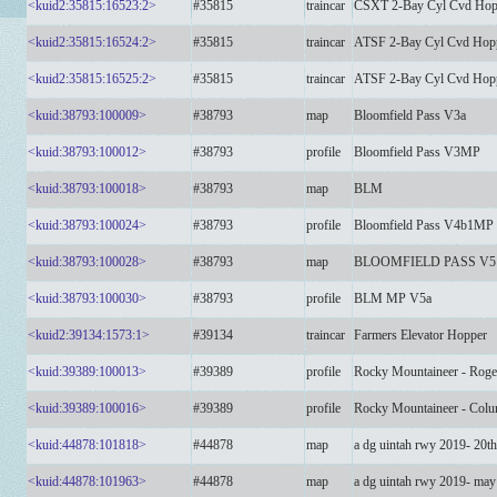
<kuid2:35815:16523:2>
#35815
traincar
CSXT 2-Bay Cyl Cvd Hop
<kuid2:35815:16524:2>
#35815
traincar
ATSF 2-Bay Cyl Cvd Hop
<kuid2:35815:16525:2>
#35815
traincar
ATSF 2-Bay Cyl Cvd Hop
<kuid:38793:100009>
#38793
map
Bloomfield Pass V3a
<kuid:38793:100012>
#38793
profile
Bloomfield Pass V3MP
<kuid:38793:100018>
#38793
map
BLM
<kuid:38793:100024>
#38793
profile
Bloomfield Pass V4b1MP
<kuid:38793:100028>
#38793
map
BLOOMFIELD PASS V5 
<kuid:38793:100030>
#38793
profile
BLM MP V5a
<kuid2:39134:1573:1>
#39134
traincar
Farmers Elevator Hopper
<kuid:39389:100013>
#39389
profile
Rocky Mountaineer - Roge
<kuid:39389:100016>
#39389
profile
Rocky Mountaineer - Colu
<kuid:44878:101818>
#44878
map
a dg uintah rwy 2019- 20th
<kuid:44878:101963>
#44878
map
a dg uintah rwy 2019- may 