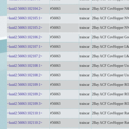
<kuid2:56063:102104:2>
#56063
traincar
2Bay ACF CovHopper N
<kuid2:56063:102105:1>
#56063
traincar
2Bay ACF CovHopper N
<kuid2:56063:102105:2>
#56063
traincar
2Bay ACF CovHopper N
<kuid2:56063:102106:2>
#56063
traincar
2Bay ACF CovHopper Grea
<kuid2:56063:102107:1>
#56063
traincar
2Bay ACF CovHopper L&N
<kuid2:56063:102107:2>
#56063
traincar
2Bay ACF CovHopper L&N
<kuid2:56063:102108:1>
#56063
traincar
2Bay ACF CovHopper Unio
<kuid2:56063:102108:2>
#56063
traincar
2Bay ACF CovHopper Unio
<kuid2:56063:102109:1>
#56063
traincar
2Bay ACF CovHopper R
<kuid2:56063:102109:2>
#56063
traincar
2Bay ACF CovHopper R
<kuid2:56063:102109:3>
#56063
traincar
2Bay ACF CovHopper R
<kuid2:56063:102110:1>
#56063
traincar
2Bay ACF CovHopper Rut
<kuid2:56063:102110:2>
#56063
traincar
2Bay ACF CovHopper Rut