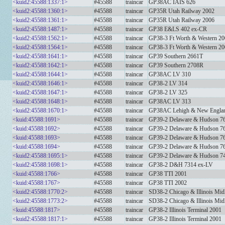
<kuid2:45588:1337:1>
#45588
traincar
GP38AC IAIS 626
<kuid2:45588:1360:1>
#45588
traincar
GP35R Utah Railway 2002
<kuid2:45588:1361:1>
#45588
traincar
GP35R Utah Railway 2006
<kuid2:45588:1487:1>
#45588
traincar
GP38 E&LS 402 ex-CR
<kuid2:45588:1562:1>
#45588
traincar
GP38-3 Ft Worth & Western 2
<kuid2:45588:1564:1>
#45588
traincar
GP38-3 Ft Worth & Western 2
<kuid2:45588:1641:1>
#45588
traincar
GP39 Southern 2661T
<kuid2:45588:1642:1>
#45588
traincar
GP39 Southern 2708R
<kuid2:45588:1644:1>
#45588
traincar
GP38AC LV 310
<kuid2:45588:1646:1>
#45588
traincar
GP38-2 LV 314
<kuid2:45588:1647:1>
#45588
traincar
GP38-2 LV 325
<kuid2:45588:1648:1>
#45588
traincar
GP38AC LV 313
<kuid2:45588:1670:1>
#45588
traincar
GP38AC Lehigh & New Engla
<kuid:45588:1691>
#45588
traincar
GP39-2 Delaware & Hudson 7
<kuid:45588:1692>
#45588
traincar
GP39-2 Delaware & Hudson 76
<kuid:45588:1693>
#45588
traincar
GP39-2 Delaware & Hudson 7
<kuid:45588:1694>
#45588
traincar
GP39-2 Delaware & Hudson 76
<kuid2:45588:1695:1>
#45588
traincar
GP39-2 Delaware & Hudson 7
<kuid2:45588:1698:1>
#45588
traincar
GP38-2 D&H 7314 ex-LV
<kuid:45588:1766>
#45588
traincar
GP38 TTI 2001
<kuid:45588:1767>
#45588
traincar
GP38 TTI 2002
<kuid2:45588:1770:2>
#45588
traincar
SD38-2 Chicago & Illinois Mid
<kuid2:45588:1773:2>
#45588
traincar
SD38-2 Chicago & Illinois Mid
<kuid:45588:1817>
#45588
traincar
GP38-2 Illinois Terminal 2001
<kuid2:45588:1817:1>
#45588
traincar
GP38-2 Illinois Terminal 2001