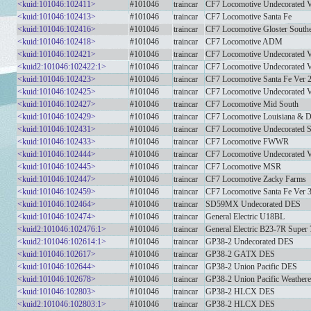
<kuid:101046:102411>
#101046
traincar
CF7 Locomotive Undecorated V
<kuid:101046:102413>
#101046
traincar
CF7 Locomotive Santa Fe
<kuid:101046:102416>
#101046
traincar
CF7 Locomotive Gloster South
<kuid:101046:102418>
#101046
traincar
CF7 Locomotive ADM
<kuid:101046:102421>
#101046
traincar
CF7 Locomotive Undecorated V
<kuid2:101046:102422:1>
#101046
traincar
CF7 Locomotive Undecorated V
<kuid:101046:102423>
#101046
traincar
CF7 Locomotive Santa Fe Ver 
<kuid:101046:102425>
#101046
traincar
CF7 Locomotive Undecorated V
<kuid:101046:102427>
#101046
traincar
CF7 Locomotive Mid South
<kuid:101046:102429>
#101046
traincar
CF7 Locomotive Louisiana & D
<kuid:101046:102431>
#101046
traincar
CF7 Locomotive Undecorated S
<kuid:101046:102433>
#101046
traincar
CF7 Locomotive FWWR
<kuid:101046:102444>
#101046
traincar
CF7 Locomotive Undecorated V
<kuid:101046:102445>
#101046
traincar
CF7 Locomotive MSR
<kuid:101046:102447>
#101046
traincar
CF7 Locomotive Zacky Farms
<kuid:101046:102459>
#101046
traincar
CF7 Locomotive Santa Fe Ver 
<kuid:101046:102464>
#101046
traincar
SD59MX Undecorated DES
<kuid:101046:102474>
#101046
traincar
General Electric U18BL
<kuid2:101046:102476:1>
#101046
traincar
General Electric B23-7R Super
<kuid2:101046:102614:1>
#101046
traincar
GP38-2 Undecorated DES
<kuid:101046:102617>
#101046
traincar
GP38-2 GATX DES
<kuid:101046:102644>
#101046
traincar
GP38-2 Union Pacific DES
<kuid:101046:102678>
#101046
traincar
GP38-2 Union Pacific Weather
<kuid:101046:102803>
#101046
traincar
GP38-2 HLCX DES
<kuid2:101046:102803:1>
#101046
traincar
GP38-2 HLCX DES