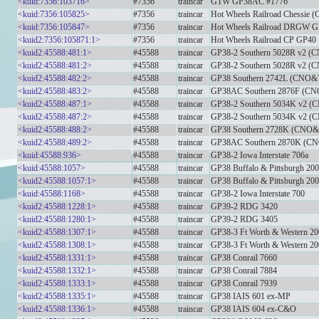
<kuid:7356:103716>
#7356
traincar
GTW GP38AC #1776
<kuid:7356:105825>
#7356
traincar
Hot Wheels Railroad Chessie
<kuid:7356:105847>
#7356
traincar
Hot Wheels Railroad DRGW 
<kuid2:7356:105871:1>
#7356
traincar
Hot Wheels Railroad CP GP40
<kuid2:45588:481:1>
#45588
traincar
GP38-2 Southern 5028R v2 
<kuid2:45588:481:2>
#45588
traincar
GP38-2 Southern 5028R v2 
<kuid2:45588:482:2>
#45588
traincar
GP38 Southern 2742L (CNO&
<kuid2:45588:483:2>
#45588
traincar
GP38AC Southern 2876F (CN
<kuid2:45588:487:1>
#45588
traincar
GP38-2 Southern 5034K v2 
<kuid2:45588:487:2>
#45588
traincar
GP38-2 Southern 5034K v2 
<kuid2:45588:488:2>
#45588
traincar
GP38 Southern 2728K (CNO&
<kuid2:45588:489:2>
#45588
traincar
GP38AC Southern 2870K (C
<kuid:45588:936>
#45588
traincar
GP38-2 Iowa Interstate 706a
<kuid:45588:1057>
#45588
traincar
GP38 Buffalo & Pittsburgh 20
<kuid2:45588:1057:1>
#45588
traincar
GP38 Buffalo & Pittsburgh 20
<kuid:45588:1168>
#45588
traincar
GP38-2 Iowa Interstate 700
<kuid2:45588:1228:1>
#45588
traincar
GP39-2 RDG 3420
<kuid2:45588:1280:1>
#45588
traincar
GP39-2 RDG 3405
<kuid2:45588:1307:1>
#45588
traincar
GP38-3 Ft Worth & Western 2
<kuid2:45588:1308:1>
#45588
traincar
GP38-3 Ft Worth & Western 2
<kuid2:45588:1331:1>
#45588
traincar
GP38 Conrail 7660
<kuid2:45588:1332:1>
#45588
traincar
GP38 Conrail 7884
<kuid2:45588:1333:1>
#45588
traincar
GP38 Conrail 7939
<kuid2:45588:1335:1>
#45588
traincar
GP38 IAIS 601 ex-MP
<kuid2:45588:1336:1>
#45588
traincar
GP38 IAIS 604 ex-C&O