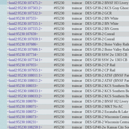
<kuid2:95230:107475:2>
#95230
traincar
DES GP38-2 BNSF H3 Livery
<kuid2:95230:107503:2>
#95230
traincar
DES GP38-2 KCS Gray Ghost
<kuid2:95230:107532:3>
#95230
traincar
DES GP38-2 GCR
<kuid:95230:107555>
#95230
traincar
DES GP38-2 BN White
<kuid2:95230:107555:1>
#95230
traincar
DES GP38-2 BN White
<kuid2:95230:107555:2>
#95230
traincar
DES GP38-2 BN Green
<kuid:95230:107659>
#95230
traincar
DES GP38-2 Conrail
<kuid2:95230:107659:1>
#95230
traincar
DES GP38-2 Conrail
<kuid:95230:107686>
#95230
traincar
DES GP38-2 Boise Valley Rail
<kuid2:95230:107686:1>
#95230
traincar
DES GP38-2 Boise Valley Rail
<kuid:95230:107734>
#95230
traincar
DES GP38 SSW 2w 1303 CB
<kuid2:95230:107734:1>
#95230
traincar
DES GP38 SSW 2w 1303 CB
<kuid:95230:107955>
#95230
traincar
DES GP38-2 CP Rail
<kuid2:95230:107955:1>
#95230
traincar
DES GP38-2 CP Rail
<kuid2:95230:108011:1>
#95230
traincar
DES GP38-2 ATSF (BNSF Pat
<kuid2:95230:108011:2>
#95230
traincar
DES GP38-2 ATSF (BNSF Pat
<kuid:95230:108033>
#95230
traincar
DES GP38-2 KCS Southern Be
<kuid2:95230:108033:1>
#95230
traincar
DES GP38-2 KCS Southern Be
<kuid2:95230:108033:2>
#95230
traincar
DES GP38-2 KCS Southern Be
<kuid:95230:108070>
#95230
traincar
DES GP38-2 BNSF H2 Livery
<kuid:95230:108071>
#95230
traincar
DES GP38-2 MKT No AC
<kuid:95230:108072>
#95230
traincar
DES GP38-2 Escanaba & Lake 
<kuid:95230:108073>
#95230
traincar
DES GP38-2 Wisconsin Centra
<kuid:95230:108231>
#95230
traincar
DES GP38-2 Wisconsin Centra
<kuid2:95230:108259:1>
#95230
traincar
DES GP40-2w Kansas City Sou