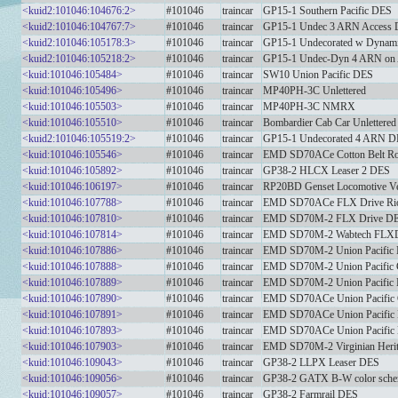
<kuid2:101046:104676:2>
#101046
traincar
GP15-1 Southern Pacific DES
<kuid2:101046:104767:7>
#101046
traincar
GP15-1 Undec 3 ARN Access D
<kuid2:101046:105178:3>
#101046
traincar
GP15-1 Undecorated w Dynam
<kuid2:101046:105218:2>
#101046
traincar
GP15-1 Undec-Dyn 4 ARN on 
<kuid:101046:105484>
#101046
traincar
SW10 Union Pacific DES
<kuid:101046:105496>
#101046
traincar
MP40PH-3C Unlettered
<kuid:101046:105503>
#101046
traincar
MP40PH-3C NMRX
<kuid:101046:105510>
#101046
traincar
Bombardier Cab Car Unlettered
<kuid2:101046:105519:2>
#101046
traincar
GP15-1 Undecorated 4 ARN 
<kuid:101046:105546>
#101046
traincar
EMD SD70ACe Cotton Belt R
<kuid:101046:105892>
#101046
traincar
GP38-2 HLCX Leaser 2 DES
<kuid:101046:106197>
#101046
traincar
RP20BD Genset Locomotive V
<kuid:101046:107788>
#101046
traincar
EMD SD70ACe FLX Drive Rio
<kuid:101046:107810>
#101046
traincar
EMD SD70M-2 FLX Drive D
<kuid:101046:107814>
#101046
traincar
EMD SD70M-2 Wabtech FLXD
<kuid:101046:107886>
#101046
traincar
EMD SD70M-2 Union Pacific N
<kuid:101046:107888>
#101046
traincar
EMD SD70M-2 Union Pacific C
<kuid:101046:107889>
#101046
traincar
EMD SD70M-2 Union Pacific N
<kuid:101046:107890>
#101046
traincar
EMD SD70ACe Union Pacific C
<kuid:101046:107891>
#101046
traincar
EMD SD70ACe Union Pacific N
<kuid:101046:107893>
#101046
traincar
EMD SD70ACe Union Pacific N
<kuid:101046:107903>
#101046
traincar
EMD SD70M-2 Virginian Heri
<kuid:101046:109043>
#101046
traincar
GP38-2 LLPX Leaser DES
<kuid:101046:109056>
#101046
traincar
GP38-2 GATX B-W color sch
<kuid:101046:109057>
#101046
traincar
GP38-2 Farmrail DES