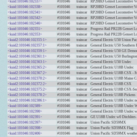
<kuid:101046:102337>
#101046
traincar
RP20BD Genset Locomotive Ve
<kuid:101046:102338>
#101046
traincar
RP20BD Genset Locomotive V
<kuid:101046:102341>
#101046
traincar
RP20BD Genset Locomotive V
<kuid:101046:102342>
#101046
traincar
RP20BD Genset Locomotive V
<kuid:101046:102346>
#101046
traincar
RP20BD Genset Locomotive V
<kuid:101046:102351>
#101046
traincar
Progress Rail PR22B Genset L
<kuid:101046:102353>
#101046
traincar
Progress Rail PR22B Genset L
<kuid2:101046:102355:1>
#101046
traincar
General Electric U50 Union Pac
<kuid2:101046:102357:1>
#101046
traincar
General Electric U50 Southern P
<kuid2:101046:102359:1>
#101046
traincar
General Electric U50 GE Demon
<kuid2:101046:102361:1>
#101046
traincar
General Electric U50 Burlingto
<kuid2:101046:102363:1>
#101046
traincar
General Electric U50 Undec
<kuid2:101046:102365:2>
#101046
traincar
General Electric U18B Undec
<kuid2:101046:102367:2>
#101046
traincar
General Electric U18B CSX 
<kuid2:101046:102370:2>
#101046
traincar
General Electric U18B Maine Ce
<kuid2:101046:102372:2>
#101046
traincar
General Electric U18B CSX
<kuid2:101046:102375:2>
#101046
traincar
General Electric U18B CSX-Se
<kuid2:101046:102378:2>
#101046
traincar
General Electric U18B Pickens
<kuid2:101046:102386:1>
#101046
traincar
General Electric U18B Undec n
<kuid:101046:102389>
#101046
traincar
General Electric U18B Undec W
<kuid:101046:102390>
#101046
traincar
General Electric U18B Undec w
<kuid:101046:102391>
#101046
traincar
GE U18B Undec w0 Ditchlites 
<kuid:101046:102397>
#101046
traincar
Union Pacific SD59MX
<kuid:101046:102398>
#101046
traincar
Union Pacific SD59MX Flag
<kuid:101046:102406>
#101046
traincar
Union Pacific SD59MX weathe