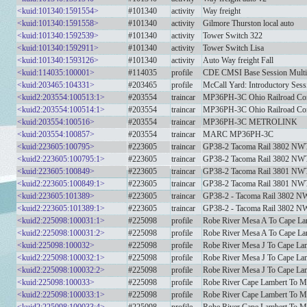
<kuid:101340:1591554>
#101340
activity
Way freight
<kuid:101340:1591558>
#101340
activity
Gilmore Thurston local auto
<kuid:101340:1592539>
#101340
activity
Tower Switch 322
<kuid:101340:1592911>
#101340
activity
Tower Switch Lisa
<kuid:101340:1593126>
#101340
activity
Auto Way freight Fall
<kuid:114035:100001>
#114035
profile
CDE CMSI Base Session Multi
<kuid:203465:104331>
#203465
profile
McCall Yard: Introductory Sess
<kuid2:203554:100513:1>
#203554
traincar
MP36PH-3C Ohio Railroad C
<kuid2:203554:100514:1>
#203554
traincar
MP36PH-3C Ohio Railroad C
<kuid:203554:100516>
#203554
traincar
MP36PH-3C METROLINK
<kuid:203554:100857>
#203554
traincar
MARC MP36PH-3C
<kuid:223605:100795>
#223605
traincar
GP38-2 Tacoma Rail 3802 N
<kuid2:223605:100795:1>
#223605
traincar
GP38-2 Tacoma Rail 3802 N
<kuid:223605:100849>
#223605
traincar
GP38-2 Tacoma Rail 3801 N
<kuid2:223605:100849:1>
#223605
traincar
GP38-2 Tacoma Rail 3801 N
<kuid:223605:101389>
#223605
traincar
GP38-2 - Tacoma Rail 3802 
<kuid2:223605:101389:1>
#223605
traincar
GP38-2 - Tacoma Rail 3802 
<kuid2:225098:100031:1>
#225098
profile
Robe River Mesa A To Cape La
<kuid2:225098:100031:2>
#225098
profile
Robe River Mesa A To Cape La
<kuid:225098:100032>
#225098
profile
Robe River Mesa J To Cape La
<kuid2:225098:100032:1>
#225098
profile
Robe River Mesa J To Cape La
<kuid2:225098:100032:2>
#225098
profile
Robe River Mesa J To Cape La
<kuid:225098:100033>
#225098
profile
Robe River Cape Lambert To M
<kuid2:225098:100033:1>
#225098
profile
Robe River Cape Lambert To M