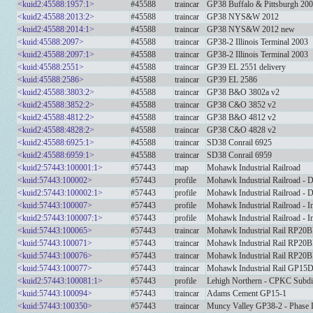
<kuid2:45588:1957:1>
#45588
traincar
GP38 Buffalo & Pittsburgh 20
<kuid2:45588:2013:2>
#45588
traincar
GP38 NYS&W 2012
<kuid2:45588:2014:1>
#45588
traincar
GP38 NYS&W 2012 new
<kuid:45588:2097>
#45588
traincar
GP38-2 Illinois Terminal 2003
<kuid2:45588:2097:1>
#45588
traincar
GP38-2 Illinois Terminal 2003
<kuid:45588:2551>
#45588
traincar
GP39 EL 2551 delivery
<kuid:45588:2586>
#45588
traincar
GP39 EL 2586
<kuid2:45588:3803:2>
#45588
traincar
GP38 B&O 3802a v2
<kuid2:45588:3852:2>
#45588
traincar
GP38 C&O 3852 v2
<kuid2:45588:4812:2>
#45588
traincar
GP38 B&O 4812 v2
<kuid2:45588:4828:2>
#45588
traincar
GP38 C&O 4828 v2
<kuid2:45588:6925:1>
#45588
traincar
SD38 Conrail 6925
<kuid2:45588:6959:1>
#45588
traincar
SD38 Conrail 6959
<kuid2:57443:100001:1>
#57443
map
Mohawk Industrial Railroad
<kuid:57443:100002>
#57443
profile
Mohawk Industrial Railroad - D
<kuid2:57443:100002:1>
#57443
profile
Mohawk Industrial Railroad - D
<kuid:57443:100007>
#57443
profile
Mohawk Industrial Railroad - In
<kuid2:57443:100007:1>
#57443
profile
Mohawk Industrial Railroad - In
<kuid:57443:100065>
#57443
traincar
Mohawk Industrial Rail RP20B
<kuid:57443:100071>
#57443
traincar
Mohawk Industrial Rail RP20B
<kuid:57443:100076>
#57443
traincar
Mohawk Industrial Rail RP20B
<kuid:57443:100077>
#57443
traincar
Mohawk Industrial Rail GP15
<kuid2:57443:100081:1>
#57443
profile
Lehigh Northern - CPKC Subdiv
<kuid:57443:100094>
#57443
traincar
Adams Cement GP15-1
<kuid:57443:100350>
#57443
traincar
Muncy Valley GP38-2 - Phase 