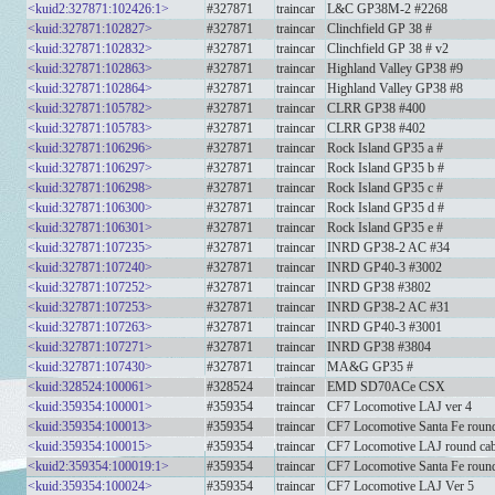
<kuid2:327871:102426:1>
#327871
traincar
L&C GP38M-2 #2268
<kuid:327871:102827>
#327871
traincar
Clinchfield GP 38 #
<kuid:327871:102832>
#327871
traincar
Clinchfield GP 38 # v2
<kuid:327871:102863>
#327871
traincar
Highland Valley GP38 #9
<kuid:327871:102864>
#327871
traincar
Highland Valley GP38 #8
<kuid:327871:105782>
#327871
traincar
CLRR GP38 #400
<kuid:327871:105783>
#327871
traincar
CLRR GP38 #402
<kuid:327871:106296>
#327871
traincar
Rock Island GP35 a #
<kuid:327871:106297>
#327871
traincar
Rock Island GP35 b #
<kuid:327871:106298>
#327871
traincar
Rock Island GP35 c #
<kuid:327871:106300>
#327871
traincar
Rock Island GP35 d #
<kuid:327871:106301>
#327871
traincar
Rock Island GP35 e #
<kuid:327871:107235>
#327871
traincar
INRD GP38-2 AC #34
<kuid:327871:107240>
#327871
traincar
INRD GP40-3 #3002
<kuid:327871:107252>
#327871
traincar
INRD GP38 #3802
<kuid:327871:107253>
#327871
traincar
INRD GP38-2 AC #31
<kuid:327871:107263>
#327871
traincar
INRD GP40-3 #3001
<kuid:327871:107271>
#327871
traincar
INRD GP38 #3804
<kuid:327871:107430>
#327871
traincar
MA&G GP35 #
<kuid:328524:100061>
#328524
traincar
EMD SD70ACe CSX
<kuid:359354:100001>
#359354
traincar
CF7 Locomotive LAJ ver 4
<kuid:359354:100013>
#359354
traincar
CF7 Locomotive Santa Fe round
<kuid:359354:100015>
#359354
traincar
CF7 Locomotive LAJ round cab
<kuid2:359354:100019:1>
#359354
traincar
CF7 Locomotive Santa Fe round
<kuid:359354:100024>
#359354
traincar
CF7 Locomotive LAJ Ver 5