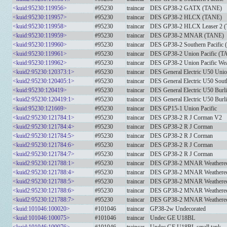
<kuid:95230:119956>
#95230
traincar
DES GP38-2 GATX (TANE)
<kuid:95230:119957>
#95230
traincar
DES GP38-2 HLCX (TANE)
<kuid:95230:119958>
#95230
traincar
DES GP38-2 HLCX Leaser 2 
<kuid:95230:119959>
#95230
traincar
DES GP38-2 MNAR (TANE)
<kuid:95230:119960>
#95230
traincar
DES GP38-2 Southern Pacific
<kuid:95230:119961>
#95230
traincar
DES GP38-2 Union Pacific (T
<kuid:95230:119962>
#95230
traincar
DES GP38-2 Union Pacific We
<kuid2:95230:120373:1>
#95230
traincar
DES General Electric U50 Unio
<kuid2:95230:120405:1>
#95230
traincar
DES General Electric U50 Sout
<kuid:95230:120419>
#95230
traincar
DES General Electric U50 Burl
<kuid2:95230:120419:1>
#95230
traincar
DES General Electric U50 Burl
<kuid:95230:121669>
#95230
traincar
DES GP15-1 Union Pacific
<kuid2:95230:121784:1>
#95230
traincar
DES GP38-2 R J Corman V2
<kuid2:95230:121784:4>
#95230
traincar
DES GP38-2 R J Corman
<kuid2:95230:121784:5>
#95230
traincar
DES GP38-2 R J Corman
<kuid2:95230:121784:6>
#95230
traincar
DES GP38-2 R J Corman
<kuid2:95230:121784:7>
#95230
traincar
DES GP38-2 R J Corman
<kuid2:95230:121788:1>
#95230
traincar
DES GP38-2 MNAR Weathere
<kuid2:95230:121788:4>
#95230
traincar
DES GP38-2 MNAR Weathere
<kuid2:95230:121788:5>
#95230
traincar
DES GP38-2 MNAR Weathere
<kuid2:95230:121788:6>
#95230
traincar
DES GP38-2 MNAR Weathere
<kuid2:95230:121788:7>
#95230
traincar
DES GP38-2 MNAR Weathere
<kuid:101046:100020>
#101046
traincar
GP38-2w Undecorated
<kuid:101046:100075>
#101046
traincar
Undec GE U18BL