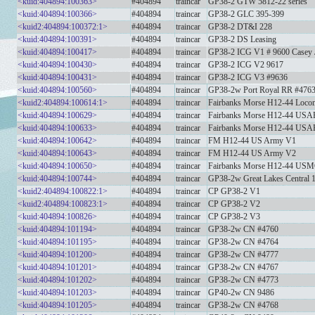
<kuid:404894:100363>
#404894
traincar
GP38-2 GTW 5812-22 series
<kuid:404894:100366>
#404894
traincar
GP38-2 GLC 395-399
<kuid2:404894:100372:1>
#404894
traincar
GP38-2 DT&I 228
<kuid:404894:100391>
#404894
traincar
GP38-2 DS Leasing
<kuid:404894:100417>
#404894
traincar
GP38-2 ICG V1 # 9600 Casey 
<kuid:404894:100430>
#404894
traincar
GP38-2 ICG V2 9617
<kuid:404894:100431>
#404894
traincar
GP38-2 ICG V3 #9636
<kuid:404894:100560>
#404894
traincar
GP38-2w Port Royal RR #476
<kuid2:404894:100614:1>
#404894
traincar
Fairbanks Morse H12-44 Loco
<kuid:404894:100629>
#404894
traincar
Fairbanks Morse H12-44 USA
<kuid:404894:100633>
#404894
traincar
Fairbanks Morse H12-44 USA
<kuid:404894:100642>
#404894
traincar
FM H12-44 US Army V1
<kuid:404894:100643>
#404894
traincar
FM H12-44 US Army V2
<kuid:404894:100650>
#404894
traincar
Fairbanks Morse H12-44 USM
<kuid:404894:100744>
#404894
traincar
GP38-2w Great Lakes Central 
<kuid2:404894:100822:1>
#404894
traincar
CP GP38-2 V1
<kuid2:404894:100823:1>
#404894
traincar
CP GP38-2 V2
<kuid:404894:100826>
#404894
traincar
CP GP38-2 V3
<kuid:404894:101194>
#404894
traincar
GP38-2w CN #4760
<kuid:404894:101195>
#404894
traincar
GP38-2w CN #4764
<kuid:404894:101200>
#404894
traincar
GP38-2w CN #4777
<kuid:404894:101201>
#404894
traincar
GP38-2w CN #4767
<kuid:404894:101202>
#404894
traincar
GP38-2w CN #4773
<kuid:404894:101203>
#404894
traincar
GP40-2w CN 9486
<kuid:404894:101205>
#404894
traincar
GP38-2w CN #4768