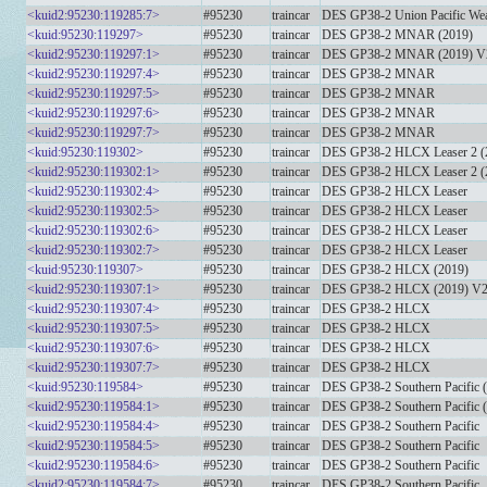
<kuid2:95230:119285:7>
#95230
traincar
DES GP38-2 Union Pacific Wea
<kuid:95230:119297>
#95230
traincar
DES GP38-2 MNAR (2019)
<kuid2:95230:119297:1>
#95230
traincar
DES GP38-2 MNAR (2019) V
<kuid2:95230:119297:4>
#95230
traincar
DES GP38-2 MNAR
<kuid2:95230:119297:5>
#95230
traincar
DES GP38-2 MNAR
<kuid2:95230:119297:6>
#95230
traincar
DES GP38-2 MNAR
<kuid2:95230:119297:7>
#95230
traincar
DES GP38-2 MNAR
<kuid:95230:119302>
#95230
traincar
DES GP38-2 HLCX Leaser 2 (
<kuid2:95230:119302:1>
#95230
traincar
DES GP38-2 HLCX Leaser 2 (
<kuid2:95230:119302:4>
#95230
traincar
DES GP38-2 HLCX Leaser
<kuid2:95230:119302:5>
#95230
traincar
DES GP38-2 HLCX Leaser
<kuid2:95230:119302:6>
#95230
traincar
DES GP38-2 HLCX Leaser
<kuid2:95230:119302:7>
#95230
traincar
DES GP38-2 HLCX Leaser
<kuid:95230:119307>
#95230
traincar
DES GP38-2 HLCX (2019)
<kuid2:95230:119307:1>
#95230
traincar
DES GP38-2 HLCX (2019) V
<kuid2:95230:119307:4>
#95230
traincar
DES GP38-2 HLCX
<kuid2:95230:119307:5>
#95230
traincar
DES GP38-2 HLCX
<kuid2:95230:119307:6>
#95230
traincar
DES GP38-2 HLCX
<kuid2:95230:119307:7>
#95230
traincar
DES GP38-2 HLCX
<kuid:95230:119584>
#95230
traincar
DES GP38-2 Southern Pacific 
<kuid2:95230:119584:1>
#95230
traincar
DES GP38-2 Southern Pacific 
<kuid2:95230:119584:4>
#95230
traincar
DES GP38-2 Southern Pacific
<kuid2:95230:119584:5>
#95230
traincar
DES GP38-2 Southern Pacific
<kuid2:95230:119584:6>
#95230
traincar
DES GP38-2 Southern Pacific
<kuid2:95230:119584:7>
#95230
traincar
DES GP38-2 Southern Pacific