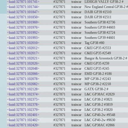
<kuid:327871:101741>
#327871
traincar
LEHIGH VALLY GP38-2 #
<kuid:327871:101744>
#327871
traincar
New England Central GP38-2 #
<kuid:327871:101847>
#327871
traincar
DAIR GP39 #2510
<kuid:327871:101850>
#327871
traincar
DAIR GP39 #2511
<kuid:327871:101969>
#327871
traincar
Southern GP38 #2736
<kuid:327871:101976>
#327871
traincar
Southern GP39 #4603
<kuid:327871:101992>
#327871
traincar
Southern GP38 #2724
<kuid:327871:101993>
#327871
traincar
Southern GP39 #4601
<kuid:327871:102010>
#327871
traincar
Tag GP38 #80
<kuid:327871:102012>
#327871
traincar
C&EI GP35 #2553
<kuid:327871:102017>
#327871
traincar
C&EI GP35 #2549
<kuid:327871:102021>
#327871
traincar
Bangor & Aroostock GP38-2 #
<kuid:327871:102026>
#327871
traincar
C&EI GP35 #259
<kuid:327871:102048>
#327871
traincar
C&EI GP35 #245
<kuid:327871:102066>
#327871
traincar
EMD GP38-2 #186
<kuid:327871:102078>
#327871
traincar
MP GP38-2 #2243
<kuid:327871:102082>
#327871
traincar
MP GP38-2 #2218
<kuid:327871:102128>
#327871
traincar
GATX GP38-2 #
<kuid:327871:102374>
#327871
traincar
L&C GP38AC #2829
<kuid:327871:102375>
#327871
traincar
L&C GP38-2 #3821
<kuid:327871:102378>
#327871
traincar
L&C GP38-2 #3819
<kuid:327871:102379>
#327871
traincar
L&C GP38-2 #3820
<kuid:327871:102401>
#327871
traincar
L&C GP40-2w #9548
<kuid:327871:102402>
#327871
traincar
L&C GP40-2w #9630
<kuid:327871:102420>
#327871
traincar
L&C GP38AC #2866