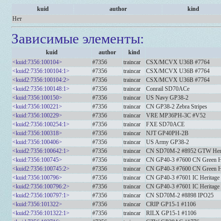
kuid
author
kind
Нет
Зависимые элементы:
kuid
author
kind
<kuid:7356:100104>
#7356
traincar
CSX/MCVX U36B #7764
<kuid2:7356:100104:1>
#7356
traincar
CSX/MCVX U36B #7764
<kuid2:7356:100104:2>
#7356
traincar
CSX/MCVX U36B #7764
<kuid2:7356:100148:1>
#7356
traincar
Conrail SD70ACe
<kuid:7356:100150>
#7356
traincar
US Navy GP38-2
<kuid:7356:100221>
#7356
traincar
CN GP38-2 Zebra Stripes
<kuid:7356:100229>
#7356
traincar
VRE MP36PH-3C #V52
<kuid2:7356:100254:1>
#7356
traincar
FXE SD70ACE
<kuid:7356:100318>
#7356
traincar
NJT GP40PH-2B
<kuid:7356:100406>
#7356
traincar
US Army GP38-2
<kuid2:7356:100642:1>
#7356
traincar
CN SD70M-2 #8952 GTW Heri
<kuid:7356:100745>
#7356
traincar
CN GP40-3 #7600 CN Green H
<kuid2:7356:100745:2>
#7356
traincar
CN GP40-3 #7600 CN Green H
<kuid:7356:100796>
#7356
traincar
CN GP40-3 #7601 IC Heritage
<kuid2:7356:100796:2>
#7356
traincar
CN GP40-3 #7601 IC Heritage
<kuid2:7356:100797:1>
#7356
traincar
CN SD70M-2 #8898 IPO25
<kuid:7356:101322>
#7356
traincar
CRIP GP15-1 #1106
<kuid2:7356:101322:1>
#7356
traincar
RILX GP15-1 #1106