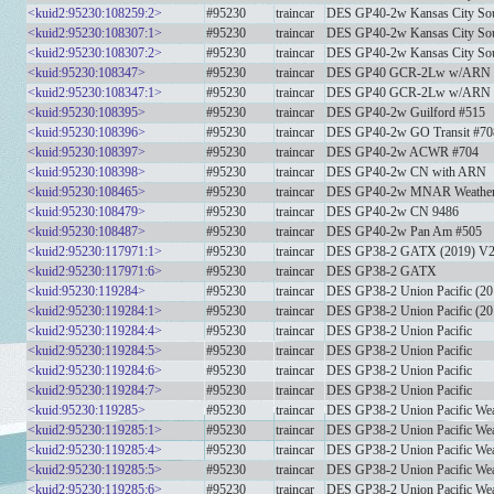
<kuid2:95230:108259:2>
#95230
traincar
DES GP40-2w Kansas City Sou
<kuid2:95230:108307:1>
#95230
traincar
DES GP40-2w Kansas City Sou
<kuid2:95230:108307:2>
#95230
traincar
DES GP40-2w Kansas City Sou
<kuid:95230:108347>
#95230
traincar
DES GP40 GCR-2Lw w/ARN
<kuid2:95230:108347:1>
#95230
traincar
DES GP40 GCR-2Lw w/ARN
<kuid:95230:108395>
#95230
traincar
DES GP40-2w Guilford #515
<kuid:95230:108396>
#95230
traincar
DES GP40-2w GO Transit #70
<kuid:95230:108397>
#95230
traincar
DES GP40-2w ACWR #704
<kuid:95230:108398>
#95230
traincar
DES GP40-2w CN with ARN
<kuid:95230:108465>
#95230
traincar
DES GP40-2w MNAR Weather
<kuid:95230:108479>
#95230
traincar
DES GP40-2w CN 9486
<kuid:95230:108487>
#95230
traincar
DES GP40-2w Pan Am #505
<kuid2:95230:117971:1>
#95230
traincar
DES GP38-2 GATX (2019) V
<kuid2:95230:117971:6>
#95230
traincar
DES GP38-2 GATX
<kuid:95230:119284>
#95230
traincar
DES GP38-2 Union Pacific (20
<kuid2:95230:119284:1>
#95230
traincar
DES GP38-2 Union Pacific (2
<kuid2:95230:119284:4>
#95230
traincar
DES GP38-2 Union Pacific
<kuid2:95230:119284:5>
#95230
traincar
DES GP38-2 Union Pacific
<kuid2:95230:119284:6>
#95230
traincar
DES GP38-2 Union Pacific
<kuid2:95230:119284:7>
#95230
traincar
DES GP38-2 Union Pacific
<kuid:95230:119285>
#95230
traincar
DES GP38-2 Union Pacific Wea
<kuid2:95230:119285:1>
#95230
traincar
DES GP38-2 Union Pacific Wea
<kuid2:95230:119285:4>
#95230
traincar
DES GP38-2 Union Pacific Wea
<kuid2:95230:119285:5>
#95230
traincar
DES GP38-2 Union Pacific Wea
<kuid2:95230:119285:6>
#95230
traincar
DES GP38-2 Union Pacific Wea