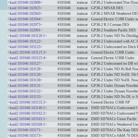
<kuid:101046:102808>
#101046
traincar
GP38-2 Undecorated Non Dyn
<kuid:101046:102925>
#101046
traincar
GP38-2 MNAR DES
<kuid:101046:102943>
#101046
traincar
GP38-2 MNAR Weathered DE
<kuid:101046:102944>
#101046
traincar
General Electric U18B Undec 
<kuid:101046:102975>
#101046
traincar
GP38-2 R J Corman DES
<kuid:101046:102991>
#101046
traincar
GP38-2 Southern Pacific DES
<kuid2:101046:103120:1>
#101046
traincar
GP38-2 Undec ND No Ditchli
<kuid:101046:103122>
#101046
traincar
GP38-2 Undecorated with AC
<kuid:101046:103123>
#101046
traincar
GP38-2 Undecorated no Ditch
<kuid2:101046:103125:3>
#101046
traincar
General Electric U36B Undec
<kuid2:101046:103125:4>
#101046
traincar
General Electric U36B Undec
<kuid:101046:103127>
#101046
traincar
GP38-2 Undecorated no DB w
<kuid:101046:103128>
#101046
traincar
GP38-2 Undec ND Hi Bell Nos
<kuid:101046:103129>
#101046
traincar
GP38-2 Undec ND NoDL Nlt 
<kuid:101046:103130>
#101046
traincar
GP38-2 Undec ND NoDL Nos
<kuid:101046:103131>
#101046
traincar
GP38-2 Undec Dynam Noselit
<kuid:101046:103132>
#101046
traincar
GP38-2 Undec Dynam Noselit
<kuid:101046:103133>
#101046
traincar
GP38-2 Undec ND No DL w Sl
<kuid2:101046:103135:3>
#101046
traincar
General Electric U36B NP
<kuid2:101046:103140:2>
#101046
traincar
EMD SD70ACe Undecorated Ca
<kuid2:101046:103162:2>
#101046
traincar
EMD SD70ACe Undecorated No
<kuid2:101046:103163:1>
#101046
traincar
EMD SD70ACe Union Pacific
<kuid2:101046:103169:1>
#101046
traincar
EMD SD70ACe Weathered Unio
<kuid:101046:103171>
#101046
traincar
EMD SD70ACe The Katy DE
<kuid:101046:103173>
#101046
traincar
EMD SD70ACe A&M 70 DES