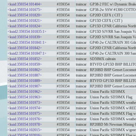
<kuid:359354:101404>
#359354
traincar
GP38-2 FEC w\ Dynamic Brak
<kuid:359354:101675>
#359354
traincar
GP38-2w SSW #1300 COTT
<kuid:359354:101820>
#359354
traincar
GP20D CEFX ( CIT )
<kuid:359354:101821>
#359354
traincar
GP15D CEFX ( CIT )
<kuid:359354:101824>
#359354
traincar
GP15D CFNR California Northe
<kuid2:359354:101835:1>
#359354
traincar
GP15D SJVRR San Joaquin Val
<kuid:359354:101839>
#359354
traincar
GP20D SJVRR San Joaquin Val
<kuid2:359354:101841:1>
#359354
traincar
GP40-2w CALTRAIN 301 Gil
<kuid:359354:101842>
#359354
traincar
GP20D CFNR California Northe
<kuid2:359354:101847:1>
#359354
traincar
GP40-2w CALTRAIN 300 San 
<kuid:359354:101852>
#359354
traincar
SD59MX caltrain
<kuid:359354:101859>
#359354
traincar
BTVFD GP15D BHP BILLIT
<kuid:359354:101862>
#359354
traincar
RP20BD BHP Genset Locomo
<kuid:359354:101887>
#359354
traincar
RP20BD BHP Genset Locomo
<kuid:359354:101889>
#359354
traincar
BTVFD GP15D BHP BILLIT
<kuid:359354:101907>
#359354
traincar
RP20BD BHP Genset Locomoti
<kuid:359354:101962>
#359354
traincar
Union Pacific SD59MX
<kuid:359354:101963>
#359354
traincar
Union Pacific SD59MX Flag
<kuid:359354:101973>
#359354
traincar
Union Pacific SD59MX weathe
<kuid:359354:101974>
#359354
traincar
Union Pacific SD59MX w\RE
<kuid:359354:101975>
#359354
traincar
Union Pacific SD59MX Flag 
<kuid:359354:101976>
#359354
traincar
Union Pacific SD59MX weath
<kuid:359354:101978>
#359354
traincar
RP20BD Mt Newman Mining G
<kuid:359354:102015>
#359354
traincar
Union Pacific SD59MX w\green
<kuid:359354:102016>
#359354
traincar
Union Pacific SD59MX Flag w\