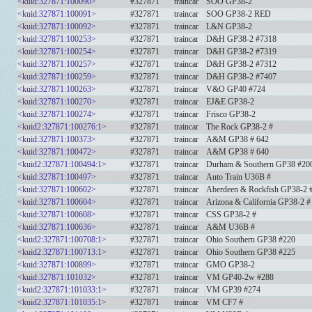
<kuid:327871:100090>
#327871
traincar
SOO GP38-2
<kuid:327871:100091>
#327871
traincar
SOO GP38-2 RED
<kuid:327871:100092>
#327871
traincar
L&N GP38-2
<kuid:327871:100253>
#327871
traincar
D&H GP38-2 #7318
<kuid:327871:100254>
#327871
traincar
D&H GP38-2 #7319
<kuid:327871:100257>
#327871
traincar
D&H GP38-2 #7312
<kuid:327871:100259>
#327871
traincar
D&H GP38-2 #7407
<kuid:327871:100263>
#327871
traincar
V&O GP40 #724
<kuid:327871:100270>
#327871
traincar
EJ&E GP38-2
<kuid:327871:100274>
#327871
traincar
Frisco GP38-2
<kuid2:327871:100276:1>
#327871
traincar
The Rock GP38-2 #
<kuid:327871:100373>
#327871
traincar
A&M GP38 # 642
<kuid:327871:100472>
#327871
traincar
A&M GP38 # 640
<kuid2:327871:100494:1>
#327871
traincar
Durham & Southern GP38 #20
<kuid:327871:100497>
#327871
traincar
Auto Train U36B #
<kuid:327871:100602>
#327871
traincar
Aberdeen & Rockfish GP38-2 
<kuid:327871:100604>
#327871
traincar
Arizona & California GP38-2 #
<kuid:327871:100608>
#327871
traincar
CSS GP38-2 #
<kuid:327871:100636>
#327871
traincar
A&M U36B #
<kuid2:327871:100708:1>
#327871
traincar
Ohio Southern GP38 #220
<kuid2:327871:100713:1>
#327871
traincar
Ohio Southern GP38 #225
<kuid:327871:100899>
#327871
traincar
GMO GP38-2
<kuid:327871:101032>
#327871
traincar
VM GP40-2w #288
<kuid2:327871:101033:1>
#327871
traincar
VM GP39 #274
<kuid2:327871:101035:1>
#327871
traincar
VM CF7 #