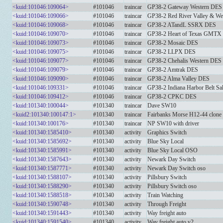
<kuid:101046:109064>
#101046
traincar
GP38-2 Gateway Western DES
<kuid:101046:109066>
#101046
traincar
GP38-2 Red River Valley & W
<kuid:101046:109068>
#101046
traincar
GP38-2 ATandL SSRX DES
<kuid:101046:109070>
#101046
traincar
GP38-2 Heart of Texas GMTX
<kuid:101046:109073>
#101046
traincar
GP38-2 Mosaic DES
<kuid:101046:109075>
#101046
traincar
GP38-2 LLPX DES
<kuid:101046:109077>
#101046
traincar
GP38-2 Chehalis Western DES
<kuid:101046:109079>
#101046
traincar
GP38-2 Amtrak DES
<kuid:101046:109090>
#101046
traincar
GP38-2 Alma Valley DES
<kuid:101046:109331>
#101046
traincar
GP38-2 Indiana Harbor Belt S
<kuid:101046:109412>
#101046
traincar
GP38-2 CPKC DES
<kuid:101340:100044>
#101340
traincar
Dave SW10
<kuid2:101340:100147:1>
#101340
traincar
Fairbanks Morse H12-44 clone
<kuid:101340:100176>
#101340
traincar
NP SW10 with driver
<kuid:101340:1585410>
#101340
activity
Graphics Switch
<kuid:101340:1585692>
#101340
activity
Blue Sky Local
<kuid:101340:1585991>
#101340
activity
Blue Sky Local OSO
<kuid:101340:1587643>
#101340
activity
Newark Day Switch
<kuid:101340:1587771>
#101340
activity
Newark Day Switch oso
<kuid:101340:1588107>
#101340
activity
Pillsbury Switch
<kuid:101340:1588290>
#101340
activity
Pillsbury Switch oso
<kuid:101340:1588518>
#101340
activity
Train Watching
<kuid:101340:1590748>
#101340
activity
Through Freight
<kuid:101340:1591443>
#101340
activity
Way freight auto
<kuid:101340:1591540>
#101340
activity
Way freight auto v2