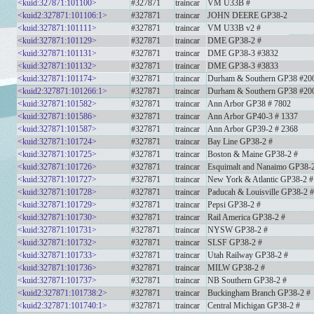
<kuid:327871:101100>
#327871
traincar
VM U33B #
<kuid2:327871:101106:1>
#327871
traincar
JOHN DEERE GP38-2
<kuid:327871:101111>
#327871
traincar
VM U33B v2 #
<kuid:327871:101129>
#327871
traincar
DME GP38-2 #
<kuid:327871:101131>
#327871
traincar
DME GP38-3 #3832
<kuid:327871:101132>
#327871
traincar
DME GP38-3 #3833
<kuid:327871:101174>
#327871
traincar
Durham & Southern GP38 #20
<kuid2:327871:101266:1>
#327871
traincar
Durham & Southern GP38 #20
<kuid:327871:101582>
#327871
traincar
Ann Arbor GP38 # 7802
<kuid:327871:101586>
#327871
traincar
Ann Arbor GP40-3 # 1337
<kuid:327871:101587>
#327871
traincar
Ann Arbor GP39-2 # 2368
<kuid:327871:101724>
#327871
traincar
Bay Line GP38-2 #
<kuid:327871:101725>
#327871
traincar
Boston & Maine GP38-2 #
<kuid:327871:101726>
#327871
traincar
Esquimalt and Nanaimo GP38-
<kuid:327871:101727>
#327871
traincar
New York & Atlantic GP38-2 #
<kuid:327871:101728>
#327871
traincar
Paducah & Louisville GP38-2 #
<kuid:327871:101729>
#327871
traincar
Pepsi GP38-2 #
<kuid:327871:101730>
#327871
traincar
Rail America GP38-2 #
<kuid:327871:101731>
#327871
traincar
NYSW GP38-2 #
<kuid:327871:101732>
#327871
traincar
SLSF GP38-2 #
<kuid:327871:101733>
#327871
traincar
Utah Railway GP38-2 #
<kuid:327871:101736>
#327871
traincar
MILW GP38-2 #
<kuid:327871:101737>
#327871
traincar
NB Southern GP38-2 #
<kuid2:327871:101738:2>
#327871
traincar
Buckingham Branch GP38-2 #
<kuid2:327871:101740:1>
#327871
traincar
Central Michigan GP38-2 #