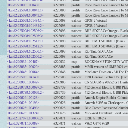
<kuid2:225098:100033:4>
#225098
profile
Robe River Cape Lambert To M
<kuid:225098:100043>
#225098
profile
Robe River Cape Lambert To M
<kuid2:225098:100043:1>
#225098
profile
Robe River Cape Lambert To M
<kuid2:225098:100043:3>
#225098
profile
Robe River Cape Lambert To M
<kuid2:225098:101434:1>
#225098
traincar
GP38-2 Westrail
<kuid2:225098:101434:2>
#225098
traincar
GP38-2 Westrail
<kuid2:225098:102506:2>
#225098
traincar
BHP SD70ACe Orange - Black
<kuid2:225098:102506:3>
#225098
traincar
BHP SD70ACe Orange - Black
<kuid2:225098:102512:1>
#225098
traincar
BHP EMD SD70ACe (Blue)
<kuid2:225098:102512:2>
#225098
traincar
BHP EMD SD70ACe (Blue)
<kuid2:225098:102550:1>
#225098
traincar
Rio Tinto SD70ACe
<kuid2:225098:102550:2>
#225098
traincar
Rio Tinto SD70ACe
<kuid:229932:100467>
#229932
map
ROCKHAMPTON CITY WITH 
<kuid:233885:100020>
#233885
profile
MMR version of UMR2021 edit f
<kuid:238646:100064>
#238646
profile
MacLaren Division - All The T
<kuid:255503:104140>
#255503
traincar
PRR General Electric U50 (Fict
<kuid:288905:100049>
#288905
traincar
CN SD70M-2 #8952 GT Herit
<kuid2:289739:100097:3>
#289739
traincar
412 General Electric U18B Pic
<kuid2:289739:100099:2>
#289739
traincar
412 General Electric U18B Pic
<kuid:290626:100123>
#290626
profile
Amtrak Empire Builder-Columb
<kuid:290626:100193>
#290626
profile
Amtrak # 395 to Charlesport -
<kuid:290626:100498>
#290626
profile
Blue Comet Excursion-Columbi
<kuid:290626:101324>
#290626
profile
Mid-West Farmland: Local Grai
<kuid2:327871:100086:2>
#327871
traincar
ERIE GP38-2 #
<kuid:327871:100089>
#327871
traincar
V&O GP40 #729