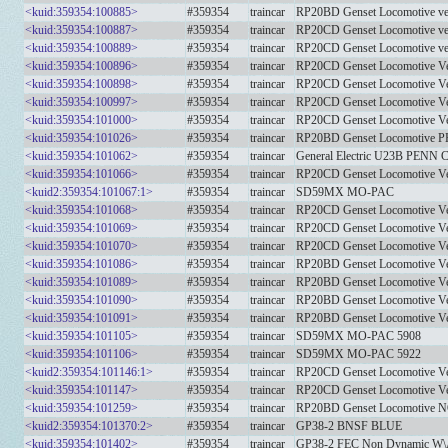
<kuid:359354:100885>
#359354
traincar
RP20BD Genset Locomotive v
<kuid:359354:100887>
#359354
traincar
RP20CD Genset Locomotive v
<kuid:359354:100889>
#359354
traincar
RP20CD Genset Locomotive
<kuid:359354:100896>
#359354
traincar
RP20CD Genset Locomotive V
<kuid:359354:100898>
#359354
traincar
RP20CD Genset Locomotive V
<kuid:359354:100997>
#359354
traincar
RP20CD Genset Locomotive Ver
<kuid:359354:101000>
#359354
traincar
RP20CD Genset Locomotive
<kuid:359354:101026>
#359354
traincar
RP20BD Genset Locomotive 
<kuid:359354:101062>
#359354
traincar
General Electric U23B PEN
<kuid:359354:101066>
#359354
traincar
RP20CD Genset Locomotive V
<kuid2:359354:101067:1>
#359354
traincar
SD59MX MO-PAC
<kuid:359354:101068>
#359354
traincar
RP20CD Genset Locomotive V
<kuid:359354:101069>
#359354
traincar
RP20CD Genset Locomotive V
<kuid:359354:101070>
#359354
traincar
RP20CD Genset Locomotive V
<kuid:359354:101086>
#359354
traincar
RP20BD Genset Locomotive V
<kuid:359354:101089>
#359354
traincar
RP20BD Genset Locomotive V
<kuid:359354:101090>
#359354
traincar
RP20BD Genset Locomotive V
<kuid:359354:101091>
#359354
traincar
RP20BD Genset Locomotive V
<kuid:359354:101105>
#359354
traincar
SD59MX MO-PAC 5908
<kuid:359354:101106>
#359354
traincar
SD59MX MO-PAC 5922
<kuid2:359354:101146:1>
#359354
traincar
RP20CD Genset Locomotive V
<kuid:359354:101147>
#359354
traincar
RP20CD Genset Locomotive V
<kuid:359354:101259>
#359354
traincar
RP20BD Genset Locomotiv
<kuid2:359354:101370:2>
#359354
traincar
GP38-2 BNSF BLUE
<kuid:359354:101402>
#359354
traincar
GP38-2 FEC Non Dynamic W