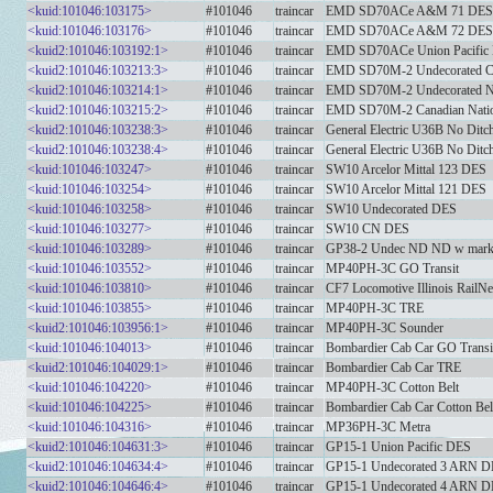
<kuid:101046:103175>
#101046
traincar
EMD SD70ACe A&M 71 DES
<kuid:101046:103176>
#101046
traincar
EMD SD70ACe A&M 72 DES
<kuid2:101046:103192:1>
#101046
traincar
EMD SD70ACe Union Pacific N
<kuid2:101046:103213:3>
#101046
traincar
EMD SD70M-2 Undecorated Ca
<kuid2:101046:103214:1>
#101046
traincar
EMD SD70M-2 Undecorated No
<kuid2:101046:103215:2>
#101046
traincar
EMD SD70M-2 Canadian Nati
<kuid2:101046:103238:3>
#101046
traincar
General Electric U36B No Ditc
<kuid2:101046:103238:4>
#101046
traincar
General Electric U36B No Ditc
<kuid:101046:103247>
#101046
traincar
SW10 Arcelor Mittal 123 DES
<kuid:101046:103254>
#101046
traincar
SW10 Arcelor Mittal 121 DES
<kuid:101046:103258>
#101046
traincar
SW10 Undecorated DES
<kuid:101046:103277>
#101046
traincar
SW10 CN DES
<kuid:101046:103289>
#101046
traincar
GP38-2 Undec ND ND w marke
<kuid:101046:103552>
#101046
traincar
MP40PH-3C GO Transit
<kuid:101046:103810>
#101046
traincar
CF7 Locomotive Illinois RailNe
<kuid:101046:103855>
#101046
traincar
MP40PH-3C TRE
<kuid2:101046:103956:1>
#101046
traincar
MP40PH-3C Sounder
<kuid:101046:104013>
#101046
traincar
Bombardier Cab Car GO Transi
<kuid2:101046:104029:1>
#101046
traincar
Bombardier Cab Car TRE
<kuid:101046:104220>
#101046
traincar
MP40PH-3C Cotton Belt
<kuid:101046:104225>
#101046
traincar
Bombardier Cab Car Cotton Bel
<kuid:101046:104316>
#101046
traincar
MP36PH-3C Metra
<kuid2:101046:104631:3>
#101046
traincar
GP15-1 Union Pacific DES
<kuid2:101046:104634:4>
#101046
traincar
GP15-1 Undecorated 3 ARN 
<kuid2:101046:104646:4>
#101046
traincar
GP15-1 Undecorated 4 ARN 