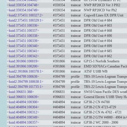
<kuid:359354:104662>
#359354
traincar
GP15-1w Dynamics TPTC
<kuid:359354:104748>
#359354
traincar
NWP RP20CD Ver 3 PH2
<kuid:359354:104749>
#359354
traincar
NWP RP20CD Ver Ph2
<kuid2:375451:100327:2>
#375451
traincar
Cogwell Lines EX DPR Unit
<kuid2:375451:100329:1>
#375451
traincar
DPR Old Unit # 684
<kuid:375451:100336>
#375451
traincar
DPR Old Unit # 603
<kuid:375451:100337>
#375451
traincar
DPR Old Unit # 668
<kuid:375451:100338>
#375451
traincar
DPR Old Unit # 690
<kuid:375451:100339>
#375451
traincar
DPR Old Unit # 694
<kuid:375451:100340>
#375451
traincar
DPR Old Unit # 699
<kuid:375451:100341>
#375451
traincar
DPR Old Unit # 685
<kuid:375451:100342>
#375451
traincar
DPR Old Unit # 662
<kuid:391866:100019>
#391866
traincar
GP15-1 Norfolk Southern
<kuid:391866:100200>
#391866
traincar
EMD SD70ACe Canadian Pacifi
<kuid2:391866:100378:1>
#391866
traincar
ATSF U18B WB
<kuid:394799:100638>
#394799
profile
TRS-19 Lewis-Logman Transpo
<kuid2:394799:100638:1>
#394799
profile
TRS-19 Lewis-Logman Transpo
<kuid2:394799:101735:1>
#394799
profile
TRS-22 Lewis-Logman Transp
<kuid:396831:388>
#396831
traincar
SW10 Union Pacific DES weat
<kuid:396831:100639>
#396831
traincar
General Electric U18B 'Dirty Ha
<kuid:404894:100300>
#404894
traincar
GP38-2 CN #4700
<kuid:404894:100304>
#404894
traincar
GP38-2 CN 4723-4729
<kuid:404894:100312>
#404894
traincar
GP38-2 CN #s 4702 - 4721
<kuid:404894:100349>
#404894
traincar
GP38-2 GTW #4900 - 4904 in 
<kuid:404894:100357>
#404894
traincar
GP38-2 WC 2000 - 2006