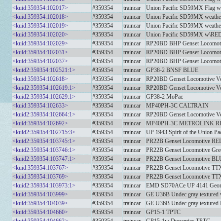
<kuid:359354:102017>
#359354
traincar
Union Pacific SD59MX Flag w
<kuid:359354:102018>
#359354
traincar
Union Pacific SD59MX weather
<kuid:359354:102019>
#359354
traincar
Union Pacific SD59MX weathe
<kuid:359354:102020>
#359354
traincar
Union Pacific SD59MX w\RED
<kuid:359354:102029>
#359354
traincar
RP20BD BHP Genset Locomoti
<kuid:359354:102031>
#359354
traincar
RP20BD BHP Genset Locomot
<kuid:359354:102037>
#359354
traincar
RP20BD BHP Genset Locomoti
<kuid2:359354:102521:1>
#359354
traincar
GP38-2 BNSF BLUE
<kuid:359354:102618>
#359354
traincar
RP20BD Genset Locomotive V
<kuid2:359354:102619:1>
#359354
traincar
RP20BD Genset Locomotive V
<kuid2:359354:102629:1>
#359354
traincar
GP38-2 MoPac
<kuid:359354:102633>
#359354
traincar
MP40PH-3C CALTRAIN
<kuid2:359354:102664:1>
#359354
traincar
RP20BD Genset Locomotive V
<kuid:359354:102692>
#359354
traincar
MP40PH-3C METROLINK R
<kuid2:359354:102715:3>
#359354
traincar
UP 1943 Spirit of the Union Pac
<kuid2:359354:103745:1>
#359354
traincar
PR22B Genset Locomotive RE
<kuid2:359354:103746:1>
#359354
traincar
PR22B Genset Locomotive Gre
<kuid2:359354:103747:1>
#359354
traincar
PR22B Genset Locomotive BL
<kuid:359354:103767>
#359354
traincar
PR22B Genset Locomotive TTX
<kuid:359354:103769>
#359354
traincar
PR22B Genset Locomotive TTX y
<kuid2:359354:103973:1>
#359354
traincar
EMD SD70ACe UP 4141 Georg
<kuid:359354:103999>
#359354
traincar
GE U36B Undec gray textured wi
<kuid:359354:104039>
#359354
traincar
GE U36B Undec gray textured 
<kuid:359354:104660>
#359354
traincar
GP15-1 TPTC