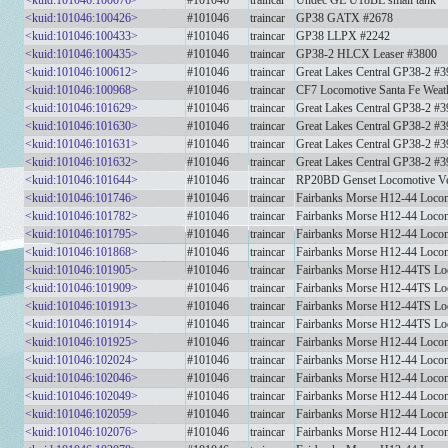
<kuid:101046:100076>
#101046
traincar
Undec GE U18BL small tank
<kuid:101046:100426>
#101046
traincar
GP38 GATX #2678
<kuid:101046:100433>
#101046
traincar
GP38 LLPX #2242
<kuid:101046:100435>
#101046
traincar
GP38-2 HLCX Leaser #3800
<kuid:101046:100612>
#101046
traincar
Great Lakes Central GP38-2 #3
<kuid:101046:100968>
#101046
traincar
CF7 Locomotive Santa Fe Weat
<kuid:101046:101629>
#101046
traincar
Great Lakes Central GP38-2 #3
<kuid:101046:101630>
#101046
traincar
Great Lakes Central GP38-2 #3
<kuid:101046:101631>
#101046
traincar
Great Lakes Central GP38-2 #3
<kuid:101046:101632>
#101046
traincar
Great Lakes Central GP38-2 #3
<kuid:101046:101644>
#101046
traincar
RP20BD Genset Locomotive V
<kuid:101046:101746>
#101046
traincar
Fairbanks Morse H12-44 Locom
<kuid:101046:101782>
#101046
traincar
Fairbanks Morse H12-44 Loco
<kuid:101046:101795>
#101046
traincar
Fairbanks Morse H12-44 Loco
<kuid:101046:101868>
#101046
traincar
Fairbanks Morse H12-44 Locom
<kuid:101046:101905>
#101046
traincar
Fairbanks Morse H12-44TS Lo
<kuid:101046:101909>
#101046
traincar
Fairbanks Morse H12-44TS Loc
<kuid:101046:101913>
#101046
traincar
Fairbanks Morse H12-44TS Loc
<kuid:101046:101914>
#101046
traincar
Fairbanks Morse H12-44TS Loc
<kuid:101046:101925>
#101046
traincar
Fairbanks Morse H12-44 Loco
<kuid:101046:102024>
#101046
traincar
Fairbanks Morse H12-44 Locom
<kuid:101046:102046>
#101046
traincar
Fairbanks Morse H12-44 Locom
<kuid:101046:102049>
#101046
traincar
Fairbanks Morse H12-44 Loco
<kuid:101046:102059>
#101046
traincar
Fairbanks Morse H12-44 Loco
<kuid:101046:102076>
#101046
traincar
Fairbanks Morse H12-44 Loc