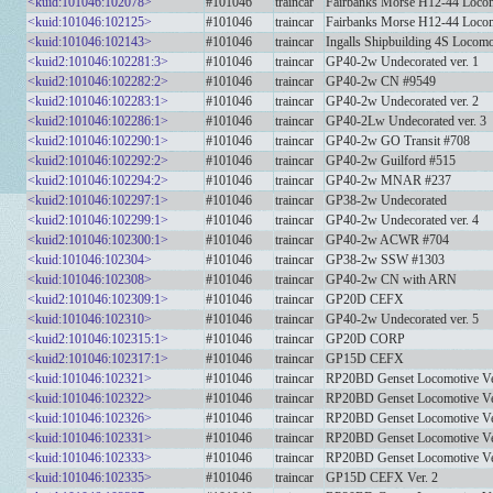
<kuid:101046:102078>
#101046
traincar
Fairbanks Morse H12-44 Loco
<kuid:101046:102125>
#101046
traincar
Fairbanks Morse H12-44 Loco
<kuid:101046:102143>
#101046
traincar
Ingalls Shipbuilding 4S Loc
<kuid2:101046:102281:3>
#101046
traincar
GP40-2w Undecorated ver. 1
<kuid2:101046:102282:2>
#101046
traincar
GP40-2w CN #9549
<kuid2:101046:102283:1>
#101046
traincar
GP40-2w Undecorated ver. 2
<kuid2:101046:102286:1>
#101046
traincar
GP40-2Lw Undecorated ver. 3
<kuid2:101046:102290:1>
#101046
traincar
GP40-2w GO Transit #708
<kuid2:101046:102292:2>
#101046
traincar
GP40-2w Guilford #515
<kuid2:101046:102294:2>
#101046
traincar
GP40-2w MNAR #237
<kuid2:101046:102297:1>
#101046
traincar
GP38-2w Undecorated
<kuid2:101046:102299:1>
#101046
traincar
GP40-2w Undecorated ver. 4
<kuid2:101046:102300:1>
#101046
traincar
GP40-2w ACWR #704
<kuid:101046:102304>
#101046
traincar
GP38-2w SSW #1303
<kuid:101046:102308>
#101046
traincar
GP40-2w CN with ARN
<kuid2:101046:102309:1>
#101046
traincar
GP20D CEFX
<kuid:101046:102310>
#101046
traincar
GP40-2w Undecorated ver. 5
<kuid2:101046:102315:1>
#101046
traincar
GP20D CORP
<kuid2:101046:102317:1>
#101046
traincar
GP15D CEFX
<kuid:101046:102321>
#101046
traincar
RP20BD Genset Locomotive Ve
<kuid:101046:102322>
#101046
traincar
RP20BD Genset Locomotive V
<kuid:101046:102326>
#101046
traincar
RP20BD Genset Locomotive Ve
<kuid:101046:102331>
#101046
traincar
RP20BD Genset Locomotive Ve
<kuid:101046:102333>
#101046
traincar
RP20BD Genset Locomotive V
<kuid:101046:102335>
#101046
traincar
GP15D CEFX Ver. 2