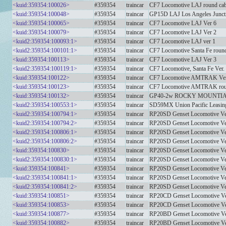
<kuid:359354:100026>
#359354
traincar
CF7 Locomotive LAJ round cab
<kuid:359354:100048>
#359354
traincar
GP15D LAJ Los Angeles Junct
<kuid:359354:100065>
#359354
traincar
CF7 Locomotive LAJ Ver 6
<kuid:359354:100079>
#359354
traincar
CF7 Locomotive LAJ Ver 2
<kuid2:359354:100093:1>
#359354
traincar
CF7 Locomotive LAJ ver 1
<kuid2:359354:100101:1>
#359354
traincar
CF7 Locomotive Santa Fe round
<kuid:359354:100113>
#359354
traincar
CF7 Locomotive LAJ Ver 3
<kuid2:359354:100119:1>
#359354
traincar
CF7 Locomotive, Santa Fe Ver.
<kuid:359354:100122>
#359354
traincar
CF7 Locomotive AMTRAK Ver
<kuid:359354:100123>
#359354
traincar
CF7 Locomotive AMTRAK roun
<kuid:359354:100132>
#359354
traincar
GP40-2w ROCKY MOUNTI
<kuid2:359354:100553:1>
#359354
traincar
SD59MX Union Pacific Leasi
<kuid2:359354:100794:1>
#359354
traincar
RP20SD Genset Locomotive V
<kuid2:359354:100794:2>
#359354
traincar
RP20SD Genset Locomotive V
<kuid2:359354:100806:1>
#359354
traincar
RP20SD Genset Locomotive V
<kuid2:359354:100806:2>
#359354
traincar
RP20SD Genset Locomotive V
<kuid:359354:100830>
#359354
traincar
RP20SD Genset Locomotive V
<kuid2:359354:100830:1>
#359354
traincar
RP20SD Genset Locomotive V
<kuid:359354:100841>
#359354
traincar
RP20SD Genset Locomotive V
<kuid2:359354:100841:1>
#359354
traincar
RP20SD Genset Locomotive V
<kuid2:359354:100841:2>
#359354
traincar
RP20SD Genset Locomotive V
<kuid:359354:100851>
#359354
traincar
RP20CD Genset Locomotive V
<kuid:359354:100853>
#359354
traincar
RP20CD Genset Locomotive V
<kuid:359354:100877>
#359354
traincar
RP20BD Genset Locomotive V
<kuid:359354:100882>
#359354
traincar
RP20BD Genset Locomotive V