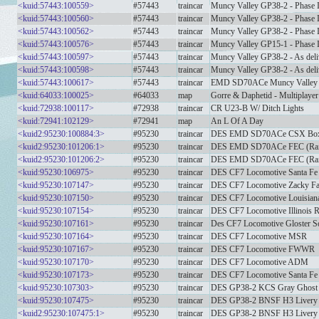
<kuid:57443:100559>
#57443
traincar
Muncy Valley GP38-2 - Phase 
<kuid:57443:100560>
#57443
traincar
Muncy Valley GP38-2 - Phase I
<kuid:57443:100562>
#57443
traincar
Muncy Valley GP38-2 - Phase 
<kuid:57443:100576>
#57443
traincar
Muncy Valley GP15-1 - Phase 
<kuid:57443:100597>
#57443
traincar
Muncy Valley GP38-2 - As deli
<kuid:57443:100598>
#57443
traincar
Muncy Valley GP38-2 - As deli
<kuid:57443:100617>
#57443
traincar
EMD SD70ACe Muncy Valley
<kuid:64033:100025>
#64033
map
Gorre & Daphetid - Multiplayer
<kuid:72938:100117>
#72938
traincar
CR U23-B W/ Ditch Lights
<kuid:72941:102129>
#72941
map
An L Of A Day
<kuid2:95230:100884:3>
#95230
traincar
DES EMD SD70ACe CSX Box
<kuid2:95230:101206:1>
#95230
traincar
DES EMD SD70ACe FEC (Rail
<kuid2:95230:101206:2>
#95230
traincar
DES EMD SD70ACe FEC (Rail
<kuid:95230:106975>
#95230
traincar
DES CF7 Locomotive Santa Fe
<kuid:95230:107147>
#95230
traincar
DES CF7 Locomotive Zacky F
<kuid:95230:107150>
#95230
traincar
DES CF7 Locomotive Louisiana
<kuid:95230:107154>
#95230
traincar
DES CF7 Locomotive Illinois R
<kuid:95230:107161>
#95230
traincar
Des CF7 Locomotive Gloster S
<kuid:95230:107164>
#95230
traincar
DES CF7 Locomotive MSR
<kuid:95230:107167>
#95230
traincar
DES CF7 Locomotive FWWR
<kuid:95230:107170>
#95230
traincar
DES CF7 Locomotive ADM
<kuid:95230:107173>
#95230
traincar
DES CF7 Locomotive Santa Fe
<kuid:95230:107303>
#95230
traincar
DES GP38-2 KCS Gray Ghost
<kuid:95230:107475>
#95230
traincar
DES GP38-2 BNSF H3 Livery
<kuid2:95230:107475:1>
#95230
traincar
DES GP38-2 BNSF H3 Livery