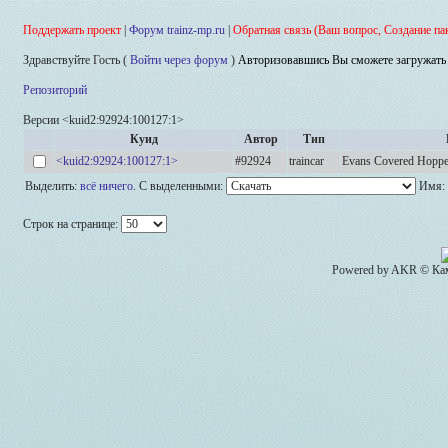
Поддержать проект
|
Форум trainz-mp.ru
|
Обратная связь (Ваш вопрос, Создание па
Здравствуйте Гость (
Войти через форум
)
Авторизовавшись Вы сможете загружать 
Репозиторий
Версии <kuid2:92924:100127:1>
Куид
Автор
Тип
<kuid2:92924:100127:1>
#92924
traincar
Evans Covered Hoppe
Выделить:
всё
ничего
.
С выделенными:
Имя:
Строк на странице:
Powered by AKR © Кам