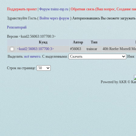
Поддержать проект
|
Форум trainz-mp.ru
|
Обратная связь (Ваш вопрос, Создание па
Здравствуйте Гость (
Войти через форум
)
Авторизовавшись Вы сможете загружать 
Репозиторий
Версии <kuid2:56063:107700:3>
Куид
Автор
Тип
<kuid2:56063:107700:3>
#56063
traincar
40ft Reefer Morrell 
Выделить:
всё
ничего
.
С выделенными:
Имя:
Строк на странице:
Powered by AKR © Кам