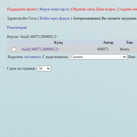
Поддержать проект
|
Форум trainz-mp.ru
|
Обратная связь (Ваш вопрос, Создание па
Здравствуйте Гость (
Войти через форум
)
Авторизовавшись Вы сможете загружать 
Репозиторий
Версии <kuid2:46075:2000002:2>
Куид
Автор
Тип
<kuid2:46075:2000002:2>
#46075
library
Выделить:
всё
ничего
.
С выделенными:
Имя:
Строк на странице: