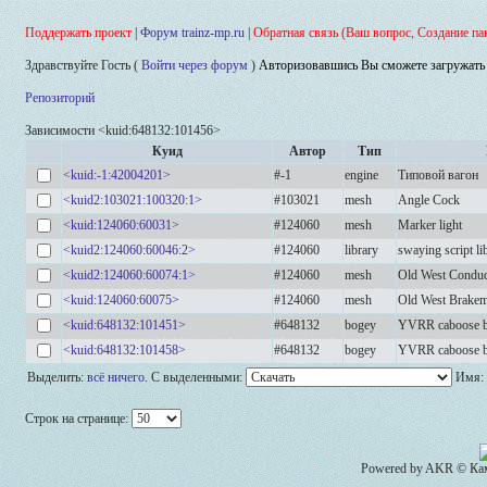
Поддержать проект
|
Форум trainz-mp.ru
|
Обратная связь (Ваш вопрос, Создание па
Здравствуйте Гость (
Войти через форум
)
Авторизовавшись Вы сможете загружать 
Репозиторий
Зависимости <kuid:648132:101456>
Куид
Автор
Тип
<kuid:-1:42004201>
#-1
engine
Типовой вагон
<kuid2:103021:100320:1>
#103021
mesh
Angle Cock
<kuid:124060:60031>
#124060
mesh
Marker light
<kuid2:124060:60046:2>
#124060
library
swaying script li
<kuid2:124060:60074:1>
#124060
mesh
Old West Conduc
<kuid:124060:60075>
#124060
mesh
Old West Brake
<kuid:648132:101451>
#648132
bogey
YVRR caboose 
<kuid:648132:101458>
#648132
bogey
YVRR caboose bo
Выделить:
всё
ничего
.
С выделенными:
Имя:
Строк на странице:
Powered by AKR © Кам